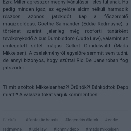
Ezra Miller agresszor megnyilvánulásai - elcsituljanak. Ha
pedig minden igaz, az egyelőre alcím nélküli harmadik
részben azonos játékidőt kap a főszereplő
magizoológus, Göethe Salmander (Eddie Redmayne), a
történet szerint jelenleg még roxforti tanárként
tevékenykedő Albus Dumbledore (Jude Law), valamint az
emlegetett sötét mágus Gellert Grindelwald (Mads
Mikkelsen). A cselekményről egyelőre semmit sem tudni,
de annyi bizonyos, hogy ezúttal Rio De Janeiróban fog
játszódni.
Ti mit szóltok Mikkelsenhez?! Örültök?! Bánkódtok Depp
miatt?! A válaszaitokat várjuk kommentben!
Címkék:
#fantastic beasts
#legendás állatok
#eddie
redmayne
#jude law
#johnny depp
#mads mikkelsen