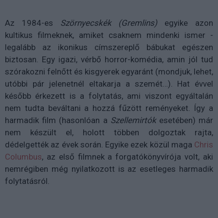
Az 1984-es
Szörnyecskék (Gremlins)
egyike azon
kultikus filmeknek, amiket csaknem mindenki ismer -
legalább az ikonikus címszereplő bábukat egészen
biztosan. Egy igazi, vérbő horror-komédia, amin jól tud
szórakozni felnőtt és kisgyerek egyaránt (mondjuk, lehet,
utóbbi pár jelenetnél eltakarja a szemét…). Hat évvel
később érkezett is a folytatás, ami viszont egyáltalán
nem tudta beváltani a hozzá fűzött reményeket. Így a
harmadik film (hasonlóan a
Szellemirtók
esetében) már
nem készült el, holott többen dolgoztak rajta,
dédelgették az évek során. Egyike ezek közül maga
Chris
Columbus
, az első filmnek a forgatókönyvírója volt, aki
nemrégiben még nyilatkozott is az esetleges harmadik
folytatásról.