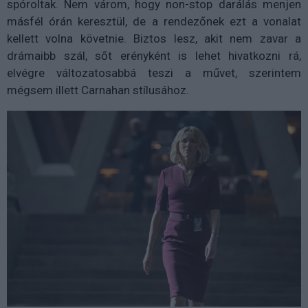
spóroltak. Nem várom, hogy non-stop darálás menjen
másfél órán keresztül, de a rendezőnek ezt a vonalat
kellett volna követnie. Biztos lesz, akit nem zavar a
drámaibb szál, sőt erényként is lehet hivatkozni rá,
elvégre változatosabbá teszi a művet, szerintem
mégsem illett Carnahan stílusához.