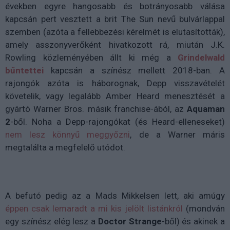
években egyre hangosabb és botrányosabb válása
kapcsán pert vesztett a brit The Sun nevű bulvárlappal
szemben (azóta a fellebbezési kérelmét is elutasították),
amely asszonyverőként hivatkozott rá, miután J.K.
Rowling közleményében állt ki még a
Grindelwald
bűntettei
kapcsán a színész mellett 2018-ban. A
rajongók azóta is háborognak, Depp visszavételét
követelik, vagy legalább Amber Heard menesztését a
gyártó Warner Bros. másik franchise-ából, az
Aquaman
2
-ből. Noha a Depp-rajongókat (és Heard-elleneseket)
nem lesz könnyű meggyőzni
, de a Warner máris
megtalálta a megfelelő utódot.
A befutó pedig az a Mads Mikkelsen lett, aki amúgy
éppen csak lemaradt a mi kis jelölt listánkról
(mondván
egy színész elég lesz a
Doctor Strange
-ből) és akinek a