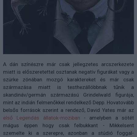
A dán színészre már csak jellegzetes arcszerkezete
miatt is előszeretettel osztanak negatív figurákat vagy a
szürke zónában mozgó karaktereket és már csak
származása miatt is testhezállóbbnak tűnik a
skandináv/germán származású Grindelwald figurája,
mint az indián felmenőkkel rendelkező Depp. Hovatovább
belsős források szerint a rendező, David Yates már az
első Legendás állatok-moziban
- amelyben a sötét
mágus éppen hogy csak felbukkant - Mikkelsent
szemelte ki a szerepre, azonban a stúdió foggal-