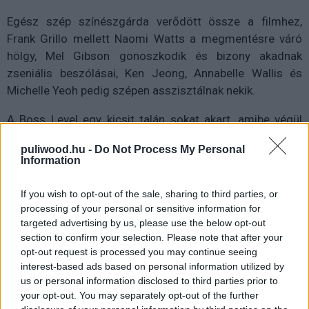
Egész szép színészgárda verődött össze a filmhez,
Frank Grillo mellett Naomi Watts a megmentésre váró
hölgy, Mel Gibson gonoszkodik és bizony akadnak
zseniális beszólásai, Ken Jeong, Annabelle Wallis és
Michelle Yeoh pedig szépen asszisztálnak nekik.
A Boss Level egy kicsit talán sokat akart, amibe végül
nem bukott bele, de lehetett volna az év
puliwood.hu -
Do Not Process My Personal
legszórakoztatóbb filmje is. Így sem kell szégyenkeznie,
Information
mert az időhurkos kivitelezésből sikerült kihozni a benne
rejlő potenciált. A poénok ülnek, az akciók ütnek,
If you wish to opt-out of the sale, sharing to third parties, or
Carnahan pedig egy olyan tisztességes iparos, akire
processing of your personal or sensitive information for
lehet számítani, ha az ember egy laza, bő másfél órára el
targeted advertising by us, please use the below opt-out
section to confirm your selection. Please note that after your
akarja dobni az agyát, miközben jól érzi magát.
opt-out request is processed you may continue seeing
interest-based ads based on personal information utilized by
us or personal information disclosed to third parties prior to
your opt-out. You may separately opt-out of the further
Boss Level - Játszd újra