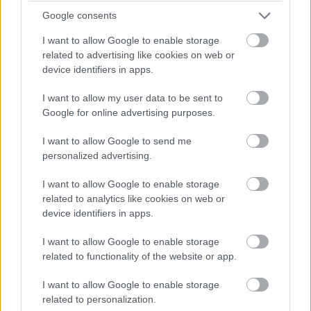
Google consents
I want to allow Google to enable storage
Aki már unja az időhurkos filmeket
related to advertising like cookies on web or
device identifiers in apps.
Akit zavar a komolykodás egy könnyed
akciófilmben
I want to allow my user data to be sent to
Google for online advertising purposes.
Aki a zsáneren belül valami újra számít
I want to allow Google to send me
personalized advertising.
Címkék:
#boss level
#játszd újra
#joe carnahan
I want to allow Google to enable storage
related to analytics like cookies on web or
#frank grillo
#mel gibson
device identifiers in apps.
I want to allow Google to enable storage
related to functionality of the website or app.
I want to allow Google to enable storage
HIVATALOS: Mads Mikkelsen
related to personalization.