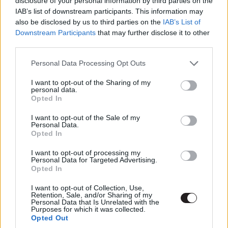
disclosure of your personal information by third parties on the
IAB’s list of downstream participants. This information may
also be disclosed by us to third parties on the
IAB’s List of
Downstream Participants
that may further disclose it to other
third parties.
Please note that this website/app uses one or more Google
Personal Data Processing Opt Outs
services and may gather and store information including but
not limited to your visit or usage behaviour. You may click to
I want to opt-out of the Sharing of my
Értékelési szempontjaink
personal data.
grant or deny consent to Google and its third-party tags to
Opted In
use your data for below specified purposes in below Google
Kinek Ajánljuk
consent section.
I want to opt-out of the Sale of my
Personal Data.
Opted In
Aki egy lazán eltöltött 100 percre vágyik
I want to opt-out of processing my
Personal Data for Targeted Advertising.
Aki szereti az időhurkos mozikat
Opted In
I want to opt-out of Collection, Use,
Aki csak jól akar szórakozni egy filmen
Retention, Sale, and/or Sharing of my
Personal Data that Is Unrelated with the
Purposes for which it was collected.
Opted Out
Kinek Nem