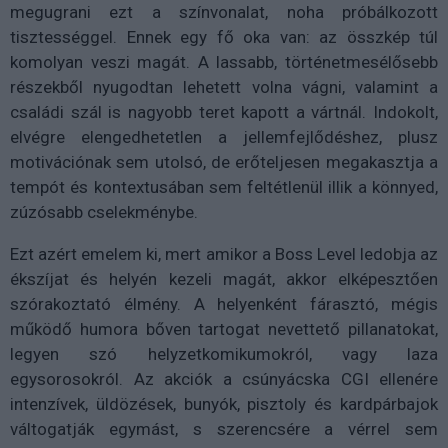
megugrani ezt a színvonalat, noha próbálkozott
tisztességgel. Ennek egy fő oka van: az összkép túl
komolyan veszi magát. A lassabb, történetmesélősebb
részekből nyugodtan lehetett volna vágni, valamint a
családi szál is nagyobb teret kapott a vártnál. Indokolt,
elvégre elengedhetetlen a jellemfejlődéshez, plusz
motivációnak sem utolsó, de erőteljesen megakasztja a
tempót és kontextusában sem feltétlenül illik a könnyed,
zúzósabb cselekménybe.
Ezt azért emelem ki, mert amikor a Boss Level ledobja az
ékszíjat és helyén kezeli magát, akkor elképesztően
szórakoztató élmény. A helyenként fárasztó, mégis
működő humora bőven tartogat nevettető pillanatokat,
legyen szó helyzetkomikumokról, vagy laza
egysorosokról. Az akciók a csúnyácska CGI ellenére
intenzívek, üldözések, bunyók, pisztoly és kardpárbajok
váltogatják egymást, s szerencsére a vérrel sem