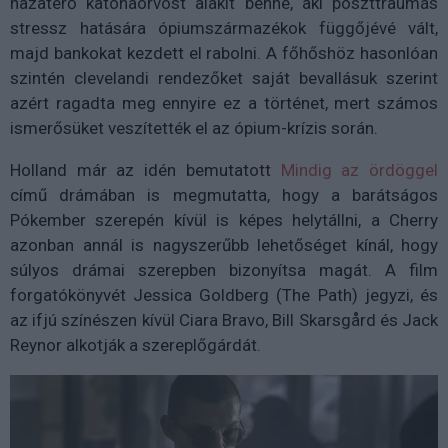
hazatérő katonaorvost alakít benne, aki poszttraumás
stressz hatására ópiumszármazékok függőjévé vált,
majd bankokat kezdett el rabolni. A főhőshöz hasonlóan
szintén clevelandi rendezőket saját bevallásuk szerint
azért ragadta meg ennyire ez a történet, mert számos
ismerősüket veszítették el az ópium-krízis során.
Holland már az idén bemutatott
Mindig az ördöggel
című drámában is megmutatta, hogy a barátságos
Pókember szerepén kívül is képes helytállni, a Cherry
azonban annál is nagyszerűbb lehetőséget kínál, hogy
súlyos drámai szerepben bizonyítsa magát. A film
forgatókönyvét Jessica Goldberg (The Path) jegyzi, és
az ifjú színészen kívül Ciara Bravo, Bill Skarsgård és Jack
Reynor alkotják a szereplőgárdát.