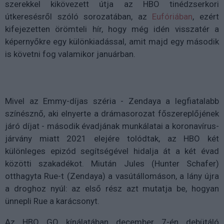
szerekkel kikövezett útja az HBO tinédzserkori
útkeresésről szóló sorozatában, az
Eufóriában
, ezért
kifejezetten örömteli hír, hogy még idén visszatér a
képernyőkre egy különkiadással, amit majd egy második
is követni fog valamikor januárban.
Mivel az Emmy-díjas széria - Zendaya a legfiatalabb
színésznő, aki elnyerte a drámasorozat főszereplőjének
járó díjat - második évadjának munkálatai a koronavírus-
járvány miatt 2021 elejére tolódtak, az HBO két
különleges epizód segítségével hidalja át a két évad
közötti szakadékot. Miután Jules (Hunter Schafer)
otthagyta Rue-t (Zendaya) a vasútállomáson, a lány újra
a droghoz nyúl: az első rész azt mutatja be, hogyan
ünnepli Rue a karácsonyt.
Az HBO GO kínálatában december 7-én debütáló