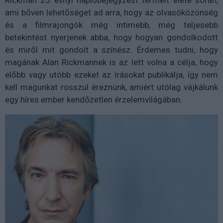
Rickman 25 évnyi naplóbejegyzést termelt élete során,
ami bőven lehetőséget ad arra, hogy az olvasóközönség
és a filmrajongók még intimebb, még teljesebb
betekintést nyerjenek abba, hogy hogyan gondolkodott
és miről mit gondolt a színész. Érdemes tudni, hogy
magának Alan Rickmannek is az lett volna a célja, hogy
előbb vagy utóbb ezeket az írásokat publikálja, így nem
kell magunkat rosszul éreznünk, amiért utólag vájkálunk
egy híres ember kendőzetlen érzelemvilágában.