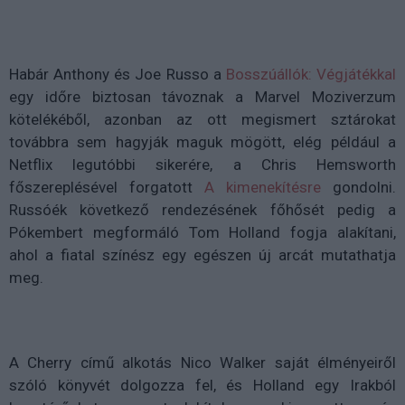
Habár Anthony és Joe Russo a
Bosszúállók: Végjátékkal
egy időre biztosan távoznak a Marvel Moziverzum
kötelékéből, azonban az ott megismert sztárokat
továbbra
sem hagyják maguk mögött
, elég például a
Netflix legutóbbi sikerére, a Chris Hemsworth
főszereplésével forgatott
A kimenekítésre
gondolni.
Russóék következő rendezésének főhősét pedig a
Pókembert megformáló Tom Holland fogja alakítani,
ahol a fiatal színész egy egészen új arcát mutathatja
meg.
A Cherry című alkotás Nico Walker saját élményeiről
szóló könyvét dolgozza fel, és Holland egy Irakból