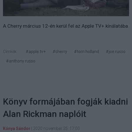
A Cherry
március 12-én kerül fel az Apple TV+ kínálatába.
Címkék:
#apple tv+
#cherry
#tom holland
#joe russo
#anthony russo
Könyv formájában fogják kiadni
Alan Rickman naplóit
Kónya Sándor
|
2020 november 25. 17:00