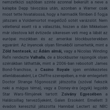
nemzetközi sajtóban szinte azonnal bekerült a neve a
kalapba Depp távozása után, azonban a Warner csak
most tette hivatalossá, hogy a harmadik filmben ő fogja
játszani a Voldemortot megelőző sötét varázslót. Nem
véletlenül esett rá a választás, hiszen a dán Mikkelsen
már idestova két évtizede sikeresen veti meg a lábát az
európai mozikban és az amerikai blockbusterekben
egyaránt. Az ínyencek olyan filmekből ismerhetik, mint a
Zöld hentesek
, az
Ádám almái,
vagy a Nicolas Winding
Refn rendezte
Valhalla
, de a blockbuster rajongók olyan
szériákban láthatták, mint a 2006-ban rebootolt James
Bond-franchise,
a
Casino Royale
igen emlékezetes
ellenlábasaként, Le Chiffre szerepében, a már emlegetett
Doctor Strange főgonoszát játszotta (szóval fekszik
neki a mágus téma), vagy a Disney-éra (egyik) legjobb
Star Wars-filmjének tartott
Zsivány Egyesében
a
Halálcsillag tervezőjeként, Galen Ersoként. Emellett 3
évadon keresztül játszotta Hannibal Lectert az NBC