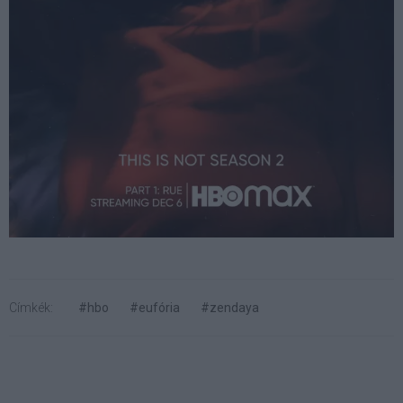
Címkék:
#hbo
#eufória
#zendaya