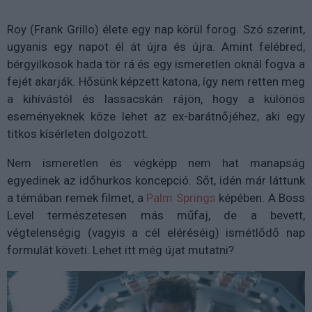
Roy (Frank Grillo) élete egy nap körül forog. Szó szerint,
ugyanis egy napot él át újra és újra. Amint felébred,
bérgyilkosok hada tör rá és egy ismeretlen oknál fogva a
fejét akarják. Hősünk képzett katona, így nem retten meg
a kihívástól és lassacskán rájön, hogy a különös
eseményeknek köze lehet az ex-barátnőjéhez, aki egy
titkos kísérleten dolgozott.
Nem ismeretlen és végképp nem hat manapság
egyedinek az időhurkos koncepció. Sőt, idén már láttunk
a témában remek filmet, a
Palm Springs
képében. A Boss
Level természetesen más műfaj, de a bevett,
végtelenségig (vagyis a cél eléréséig) ismétlődő nap
formulát követi. Lehet itt még újat mutatni?