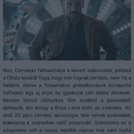
Nos, Carnahan felhasználja a bevett sablonokat, például
a főhős kívülről fújja, hogy mik fognak történni, nem fél a
haláltól, illetve a folyamatos próbálkozások közepette
felfedezi egy új énjét és igyekszik célt találni életének.
Minden létező időhurkos film ezekből a panelekből
építkezik, ám ahogy a Boss Level indít, az zseniális. Az
első 20 perc tömény akcióorgia, tele remek poénokkal,
kiaknázva a zsánerben rejlő potenciált. Számomra ez a
szegmens volt a csúcs, később sajnos már nem tudta