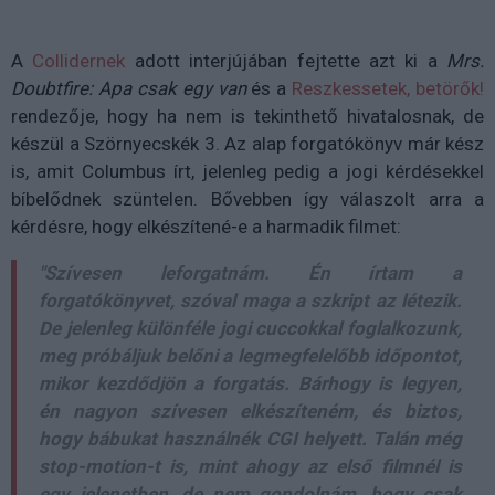
A
Collidernek
adott interjújában fejtette azt ki a
Mrs.
Doubtfire: Apa csak egy van
és a
Reszkessetek, betörők!
rendezője, hogy ha nem is tekinthető hivatalosnak, de
készül a Szörnyecskék 3. Az alap forgatókönyv már kész
is, amit Columbus írt, jelenleg pedig a jogi kérdésekkel
bíbelődnek szüntelen. Bővebben így válaszolt arra a
kérdésre, hogy elkészítené-e a harmadik filmet:
"Szívesen leforgatnám. Én írtam a
forgatókönyvet, szóval maga a szkript az létezik.
De jelenleg különféle jogi cuccokkal foglalkozunk,
meg próbáljuk belőni a legmegfelelőbb időpontot,
mikor kezdődjön a forgatás. Bárhogy is legyen,
én nagyon szívesen elkészíteném, és biztos,
hogy bábukat használnék CGI helyett. Talán még
stop-motion-t is, mint ahogy az első filmnél is
egy jelenetben, de nem gondolnám, hogy csak