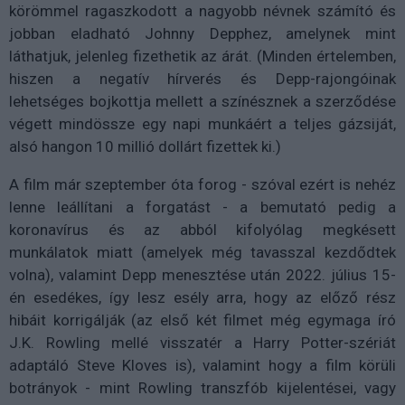
körömmel ragaszkodott a nagyobb névnek számító és
jobban eladható Johnny Depphez, amelynek mint
láthatjuk, jelenleg fizethetik az árát. (Minden értelemben,
hiszen a negatív hírverés és Depp-rajongóinak
lehetséges bojkottja mellett a színésznek a szerződése
végett mindössze egy napi munkáért a teljes gázsiját,
alsó hangon 10 millió dollárt fizettek ki.)
A film már szeptember óta forog - szóval ezért is nehéz
lenne leállítani a forgatást - a bemutató pedig a
koronavírus és az abból kifolyólag megkésett
munkálatok miatt (amelyek még tavasszal kezdődtek
volna), valamint Depp menesztése után 2022. július 15-
én esedékes, így lesz esély arra, hogy az előző rész
hibáit korrigálják (az első két filmet még egymaga író
J.K. Rowling mellé visszatér a Harry Potter-szériát
adaptáló Steve Kloves is), valamint hogy a film körüli
botrányok - mint Rowling transzfób kijelentései, vagy