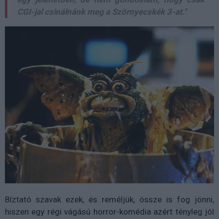
CGI-jal csinálnánk meg a Szörnyecskék 3-at."
Bíztató szavak ezek, és reméljük, össze is fog jönni,
hiszen egy régi vágású horror-komédia azért tényleg jól