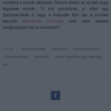
mutatna a mozik vásznain. Persze ehhez az is kell, hogy
legyenek mozik… Ti mit gondoltok, jó ötlet egy
Szörnyecskék 3
, vagy a második film (és a szintén
készülő
animációs sorozat
) után nem kellene
megbolygatni ezt a sorozatot?
Címkék:
#szörnyecskék
#gremlins
#chris columbus
#reszkessetek
#betörők!
#mrs. doubtfire: apa csak egy
van