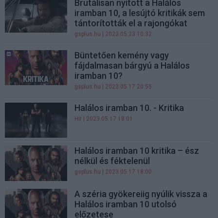
Brutálisan nyitott a Halálos
iramban 10, a lesújtó kritikák sem
tántorították el a rajongókat
gsplus.hu
| 2023.05.23 10:32
Büntetően kemény vagy
fájdalmasan bárgyú a Halálos
iramban 10?
gsplus.hu
| 2023.05.17 20:55
Halálos iramban 10. - Kritika
Hír
| 2023.05.17 18:01
Halálos iramban 10 kritika – ész
nélkül és féktelenül
gsplus.hu
| 2023.05.17 18:00
A széria gyökereiig nyúlik vissza a
Halálos iramban 10 utolsó
előzetese