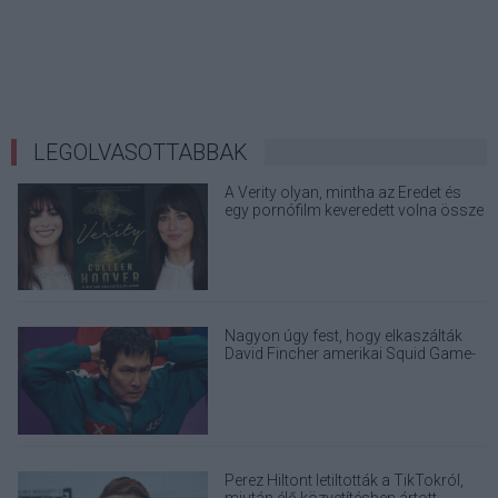
LEGOLVASOTTABBAK
A Verity olyan, mintha az Eredet és
egy pornófilm keveredett volna össze
Nagyon úgy fest, hogy elkaszálták
David Fincher amerikai Squid Game-
sorozatát
Perez Hiltont letiltották a TikTokról,
miután élő közvetítésben ártott