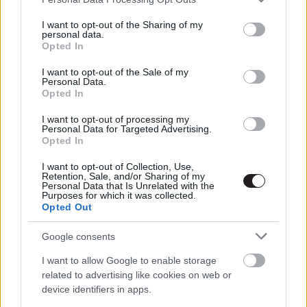
services and may gather and store information including but
gsplus.hu
| 2023.04.20 07:40
not limited to your visit or usage behaviour. You may click to
I want to opt-out of the Sharing of my
personal data.
grant or deny consent to Google and its third-party tags to
Nem is kopognak abban a
Opted In
use your data for below specified purposes in below Google
kunyhóban! - PuliCast
consent section.
I want to opt-out of the Sale of my
Hír
| 2023.02.13 17:00
Personal Data.
Opted In
Vin Diesel egy autóval két
helikoptert is elintéz a Halálos
I want to opt-out of processing my
Personal Data for Targeted Advertising.
iramban 10 magyar szinkronos
Opted In
előzetesében
gsplus.hu
| 2023.02.10 18:02
I want to opt-out of Collection, Use,
Retention, Sale, and/or Sharing of my
Personal Data that Is Unrelated with the
A Fast X új karakterei feszítenek a
Purposes for which it was collected.
film első fotóin
Opted Out
gsplus.hu
| 2023.02.10 17:29
Google consents
Az agyad is leolvad a Halálos
I want to allow Google to enable storage
iramban 10 első trailerétől
related to advertising like cookies on web or
gsplus.hu
| 2023.02.10 17:05
device identifiers in apps.