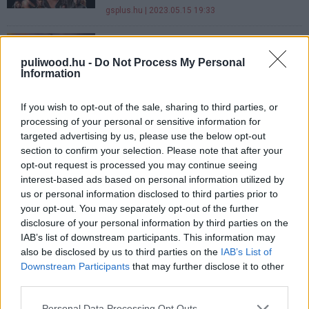
gsplus.hu
| 2023.05.15 19:33
Vin Diesel olyat mondott a Halálos
iramban franchise-ról, ami
puliwood.hu -
Do Not Process My Personal
sokakat kiborított
Information
gsplus.hu
| 2023.05.13 09:39
If you wish to opt-out of the sale, sharing to third parties, or
Ingyen játék érkezett a Halálos
processing of your personal or sensitive information for
iramban 10-hez, máris
targeted advertising by us, please use the below opt-out
pörgethetitek
section to confirm your selection. Please note that after your
gsplus.hu
| 2023.05.04 13:50
opt-out request is processed you may continue seeing
interest-based ads based on personal information utilized by
Nézd meg magyar szinkronnal Vin
us or personal information disclosed to third parties prior to
Diesel és Jason Momoa
your opt-out. You may separately opt-out of the further
összecsapását a Halálos iramban
disclosure of your personal information by third parties on the
10 előzetesében
IAB’s list of downstream participants. This information may
gsplus.hu
| 2023.04.21 18:23
also be disclosed by us to third parties on the
IAB’s List of
Downstream Participants
that may further disclose it to other
Istennel és a fizika törvényeivel is
third parties.
dacol a Halálos iramban 10 új
Please note that this website/app uses one or more Google
előzetese
Personal Data Processing Opt Outs