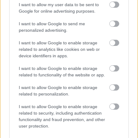
Női spin-offot kaphat a Halálos
I want to allow my user data to be sent to
iramban franchise?
Google for online advertising purposes.
gsplus.hu
| 2022.10.28 07:02
I want to allow Google to send me
Újabb visszatérőt erősítettek meg
personalized advertising.
a Halálos iramban 10-hez
I want to allow Google to enable storage
Hír
| 2022.04.26 16:00
related to analytics like cookies on web or
device identifiers in apps.
Megkezdődött a Halálos iramban
10. forgatása, ez lesz a film címe
I want to allow Google to enable storage
Hír
| 2022.04.21 16:00
related to functionality of the website or app.
I want to allow Google to enable storage
LEGFRISSEBB PODCASTÜNK
related to personalization.
I want to allow Google to enable storage
related to security, including authentication
functionality and fraud prevention, and other
user protection.