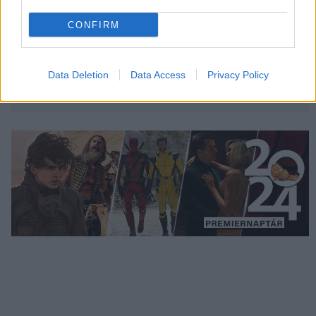
CONFIRM
Data Deletion
Data Access
Privacy Policy
Megint rengeteg horrorfilmet néztünk - PuliCast