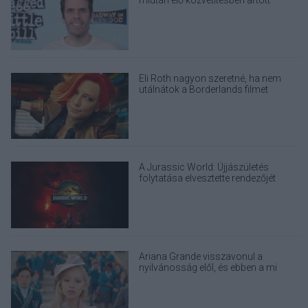
magának
Eli Roth nagyon szeretné, ha nem
utálnátok a Borderlands filmet
A Jurassic World: Újjászületés
folytatása elvesztette rendezőjét
Ariana Grande visszavonul a
nyilvánosság elől, és ebben a mi
felelősségünk is benne van