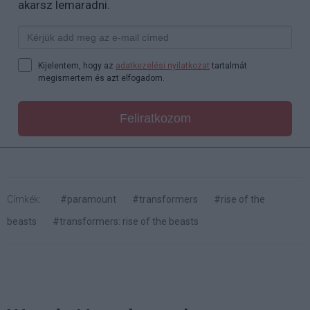
akarsz lemaradni.
Kijelentem, hogy az
adatkezelési nyilatkozat
tartalmát
megismertem és azt elfogadom.
Feliratkozom
Címkék:
#paramount
#transformers
#rise of the
beasts
#transformers: rise of the beasts