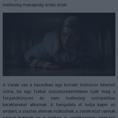
mellesleg manapság óriási divat.
A Valaki van a házadban egy korrekt tinihorror lehetett
volna, ha egy fokkal összeszedettebben írják meg a
forgatókönyvet és nem mellesleg szimpatikus
karaktereket alkotnak. A hangulata el tudja kapni az
embert, a slasher elemek működnek, a zenék közt vannak
szuper betétek és a gyilkos is emlékezetes, egészen