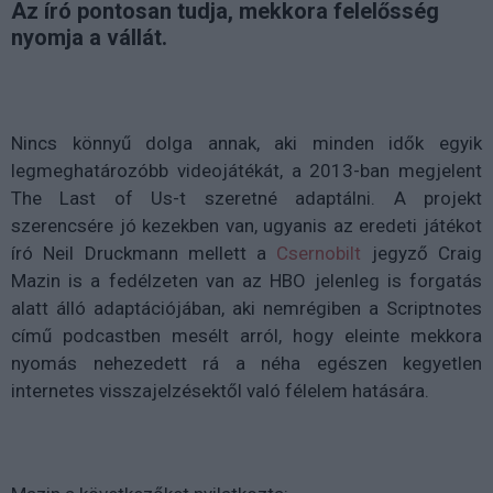
Az író pontosan tudja, mekkora felelősség
nyomja a vállát.
Nincs könnyű dolga annak, aki minden idők egyik
legmeghatározóbb videojátékát, a 2013-ban megjelent
The Last of Us-t szeretné adaptálni. A projekt
szerencsére jó kezekben van, ugyanis az eredeti játékot
író Neil Druckmann mellett a
Csernobilt
jegyző Craig
Mazin is a fedélzeten van az HBO jelenleg is forgatás
alatt álló adaptációjában, aki nemrégiben a Scriptnotes
című podcastben mesélt arról, hogy eleinte mekkora
nyomás nehezedett rá a néha egészen kegyetlen
internetes visszajelzésektől való félelem hatására.