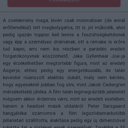
A cselekmény maga, lévén csak minimálisan (de annál
erőtlenebbül) lett megbolygatva, itt is jól működik, ahol
pedig igazán toppon kell lennie a feszültségkeltésnek
vagy épp a személyes drámának, ott a remake is erőre
tud kapni, ami nem kis részben a parádés eredeti
forgatókönyvnek köszönhető. Jake Gyllenhaal Joe-ja
egy érzékelhetően megtörtebb figura, mint az eredeti
Asgerje, ehhez pedig egy energetikusabb, de talán
kevésbé nüanszolt alakítás dukált, mely nem kérdés,
hogy egyeseknél jobban fog ütni, mint Jakob Cedergren
mérsékeltebb játéka. A film talán legmegrázóbb jelenetét
mégsem akkor érdemes várni, mint az eredeti esetében,
hanem a headset másik oldaláról: Peter Sarsgaard
hangjátéka számomra a film legszívbemarkolóbb
pillanatait szállította, alakítása pedig egy új dimenzióval
ruházta fel a történet egyik szereplőjét. Továbbá a fő