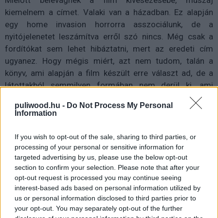
kiemelnem a címet. Valaki van a házadban. Ez alapján
egy home invasion horrorra asszociálunk, de a
nyitójelenetet leszámítva erről szó nincs. Még csak a
fordítókat sem lehet hibáztatni, mert az eredeti cím
ugyanez. Hogy mégis miért, azt nem tudom, talán a
könyv, ami alapján a film készült erre választ ad, de a
látottakból semmilyen formában nem derül ki, ami
alapjáraton nagy fekete pont, mert eléggé tévútra viszi a
puliwood.hu -
Do Not Process My Personal
nézőt. Ha ezen túltettük magunkat, belecsaphatunk a
Information
lecsóba, ám sajnos ott sem sokkal rózsásabb a helyzet.
If you wish to opt-out of the sale, sharing to third parties, or
processing of your personal or sensitive information for
targeted advertising by us, please use the below opt-out
section to confirm your selection. Please note that after your
opt-out request is processed you may continue seeing
interest-based ads based on personal information utilized by
us or personal information disclosed to third parties prior to
your opt-out. You may separately opt-out of the further