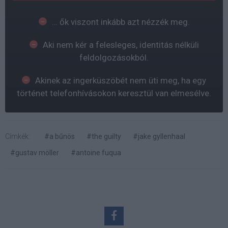
… ők viszont inkább azt nézzék meg.
Aki nem kér a felesleges, identitás nélküli
feldolgozásokból.
Akinek az ingerküszöbét nem üti meg, ha egy
történet telefonhívásokon keresztül van elmesélve.
Címkék:
#a bűnös
#the guilty
#jake gyllenhaal
#gustav möller
#antoine fuqua