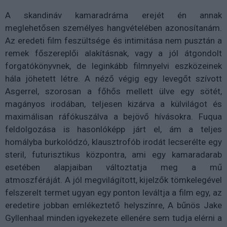
A skandináv kamaradráma erejét én annak
meglehetősen személyes hangvételében azonosítanám.
Az eredeti film feszültsége és intimitása nem pusztán a
remek főszereplői alakításnak, vagy a jól átgondolt
forgatókönyvnek, de leginkább filmnyelvi eszközeinek
hála jöhetett létre. A néző végig egy levegőt szívott
Asgerrel, szorosan a főhős mellett ülve egy sötét,
magányos irodában, teljesen kizárva a külvilágot és
maximálisan ráfókuszálva a bejövő hívásokra. Fuqua
feldolgozása is hasonlóképp járt el, ám a teljes
homályba burkolódzó, klausztrofób irodát lecserélte egy
steril, futurisztikus központra, ami egy kamaradarab
esetében alapjaiban változtatja meg a mű
atmoszféráját. A jól megvilágított, kijelzők tömkelegével
felszerelt termet ugyan egy ponton leváltja a film egy, az
eredetire jobban emlékeztető helyszínre, A bűnös Jake
Gyllenhaal minden igyekezete ellenére sem tudja elérni a