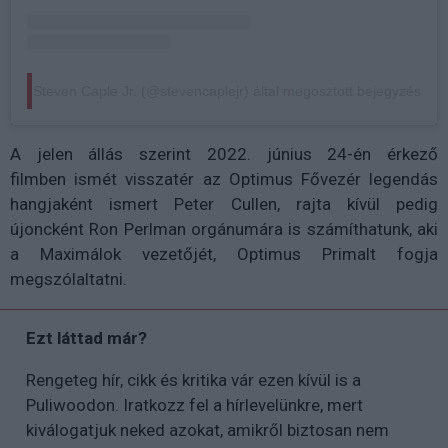
Steven Caple Jr. (@stevencaplejr) által megosztott bejegyzés
A jelen állás szerint
2022. június 24-én érkező
filmben
ismét visszatér az
Optimus Fővezér legendás
hangjaként ismert Peter Cullen, rajta kívül pedig
újoncként Ron Perlman orgánumára is számíthatunk, aki
a Maximálok vezetőjét, Optimus Primalt fogja
megszólaltatni.
Ezt láttad már?
Rengeteg hír, cikk és kritika vár ezen kívül is a
Puliwoodon. Iratkozz fel a hírlevelünkre, mert
kiválogatjuk neked azokat, amikről biztosan nem