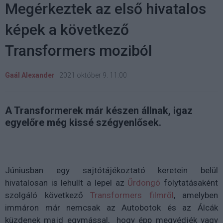
Megérkeztek az első hivatalos
képek a következő
Transformers moziból
Gaál Alexander
|
2021 október 9. 11:00
A Transformerek már készen állnak, igaz
egyelőre még kissé szégyenlősek.
Júniusban egy sajtótájékoztató keretein belül
hivatalosan is lehullt a lepel az
Űrdongó
folytatásaként
szolgáló következő
Transformers filmről
, amelyben
immáron már nemcsak az Autobotok és az Álcák
küzdenek majd egymással, hogy épp megvédjék vagy