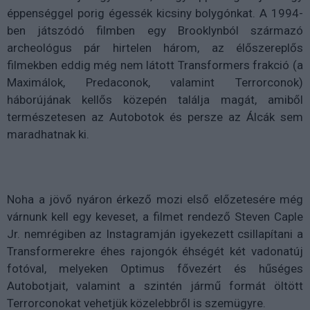
éppenséggel porig égessék kicsiny bolygónkat. A 1994-
ben játszódó filmben egy Brooklynból származó
archeológus pár hirtelen három, az élőszereplős
filmekben eddig még nem látott Transformers frakció (a
Maximálok, Predaconok, valamint Terrorconok)
háborújának kellős közepén találja magát, amiből
természetesen az Autobotok és persze az Álcák sem
maradhatnak ki.
Noha a jövő nyáron érkező mozi első előzetesére még
várnunk kell egy keveset, a filmet rendező Steven Caple
Jr. nemrégiben az Instagramján igyekezett csillapítani a
Transformerekre éhes rajongók éhségét két vadonatúj
fotóval, melyeken Optimus fővezért és hűséges
Autobotjait, valamint a szintén jármű formát öltött
Terrorconokat vehetjük közelebbről is szemügyre.