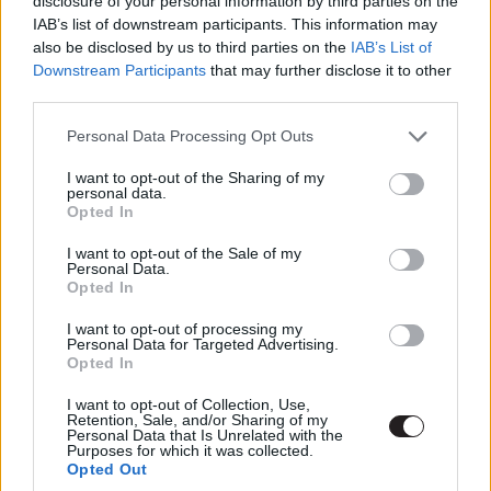
disclosure of your personal information by third parties on the
IAB’s list of downstream participants. This information may
also be disclosed by us to third parties on the
IAB’s List of
Downstream Participants
that may further disclose it to other
third parties.
Please note that this website/app uses one or more Google
Personal Data Processing Opt Outs
services and may gather and store information including but
A nyitány kétségtelenül pofás és a cselekmény első
not limited to your visit or usage behaviour. You may click to
I want to opt-out of the Sharing of my
harmada sem rossz. Brice ügyesen hozza a tinihorror
personal data.
grant or deny consent to Google and its third-party tags to
Opted In
hangulatot és a misztikummal is jól bánik. Tetszett a
use your data for below specified purposes in below Google
sztori, miszerint a gyilkos áldozatai képmását viseli és
consent section.
I want to opt-out of the Sale of my
Personal Data.
kiteregeti a titkaikat, ezzel is felhívva a figyelmet a
Opted In
képmutatásukra. Nyilván ez nem ürügy az emberölésre,
de egy ilyen közegben remek motiváció és nem hat
I want to opt-out of processing my
Personal Data for Targeted Advertising.
elcsépeltnek. Bőven van potenciál a történetben, kár,
Opted In
hogy a legtöbb helyen elvérzik, élen a karakterekkel.
I want to opt-out of Collection, Use,
Makani kis csapatni szuper-trendi módon megfelel a kor
Retention, Sale, and/or Sharing of my
Personal Data that Is Unrelated with the
elvárásainak és kellően diverz. Van itt nagyszájú
Purposes for which it was collected.
afroamerikai csaj, újgazdag fehér srác, meleg focista,
Opted Out