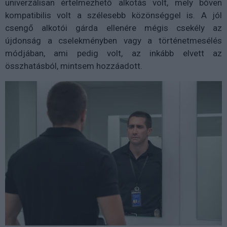
univerzálisan értelmezhető alkotás volt, mely bőven
kompatibilis volt a szélesebb közönséggel is. A jól
csengő alkotói gárda ellenére mégis csekély az
újdonság a cselekményben vagy a történetmesélés
módjában, ami pedig volt, az inkább elvett az
összhatásból, mintsem hozzáadott.