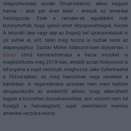
világszínvonalú északi filmprodukció, akkor nagyon
hamar - akár pár éven belül - érkezik az amerikai
feldolgozás. Ezek a remake-ek egyébként már
bizonyították, hogy igenis lehet létjogosultságuk, hiszen
A tetovált lány vagy épp az Engedj be! újracsinálások is
jól sültek el, sőt, talán még hozzá is tudtak tenni az
alapanyaghoz. Gustav Möller többszörösen díjnyertes
A
bűnös
című kamaradrámája a hazai mozikat is
meghódította még 2018-ban, amiből aztán Hollywood is
leforgatta a saját verzióját, méghozzá Jake Gyllenhaallal
a főszerepben, és még hasonlóan nagy nevekkel a
háttérben. A végeredmény azonban nem mert kellően
elrugaszkodni az eredetitől ahhoz, hogy elkerülhető
legyen a közvetlen összehasonlítás, ami viszont nem túl
hízelgő a felmelegített, saját identitástól mentes
amerikai verzióra nézve.