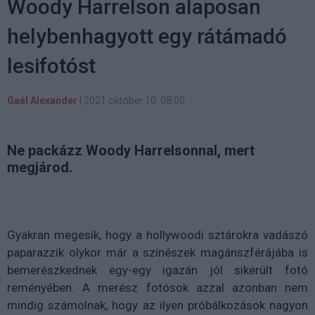
Woody Harrelson alaposan
helybenhagyott egy rátámadó
lesifotóst
Gaál Alexander
|
2021 október 10. 08:00
Ne packázz Woody Harrelsonnal, mert
megjárod.
Gyakran megesik, hogy a hollywoodi sztárokra vadászó
paparazzik olykor már a színészek magánszférájába is
bemerészkednek egy-egy igazán jól sikerült fotó
reményében. A merész fotósok azzal azonban nem
mindig számolnak, hogy az ilyen próbálkozások nagyon