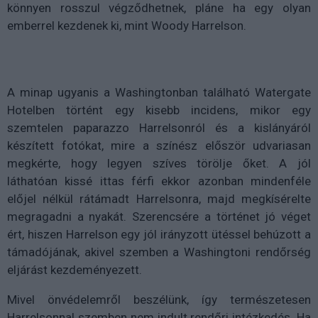
könnyen rosszul végződhetnek, pláne ha egy olyan
emberrel kezdenek ki, mint Woody Harrelson.
A minap ugyanis a Washingtonban található Watergate
Hotelben történt egy kisebb incidens, mikor egy
szemtelen paparazzo Harrelsonról és a kislányáról
készített fotókat, mire a színész először udvariasan
megkérte, hogy legyen szíves törölje őket. A jól
láthatóan kissé ittas férfi ekkor azonban mindenféle
előjel nélkül rátámadt Harrelsonra, majd megkísérelte
megragadni a nyakát. Szerencsére a történet jó véget
ért, hiszen Harrelson egy jól irányzott ütéssel behúzott a
támadójának, akivel szemben a Washingtoni rendőrség
eljárást kezdeményezett.
Mivel önvédelemről beszélünk, így természetesen
Harrelsonnal szemben nem indult rendőri intézkedés. Ha