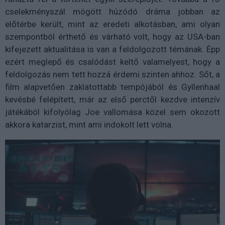
cselekményszál mögött húzódó dráma jobban az
előtérbe került, mint az eredeti alkotásban, ami olyan
szempontból érthető és várható volt, hogy az USA-ban
kifejezett aktualitása is van a feldolgozott témának. Épp
ezért meglepő és csalódást keltő valamelyest, hogy a
feldolgozás nem tett hozzá érdemi szinten ahhoz. Sőt, a
film alapvetően zaklatottabb tempójából és Gyllenhaal
kevésbé felépített, már az első perctől kezdve intenzív
játékából kifolyólag Joe vallomása közel sem okozott
akkora katarzist, mint ami indokolt lett volna.