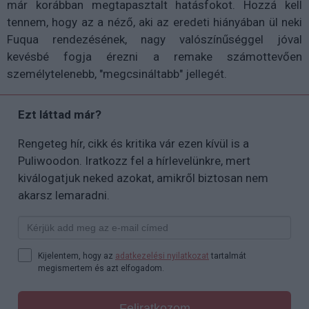
már korábban megtapasztalt hatásfokot. Hozzá kell
tennem, hogy az a néző, aki az eredeti hiányában ül neki
Fuqua rendezésének, nagy valószínűséggel jóval
kevésbé fogja érezni a remake számottevően
személytelenebb, "megcsináltabb" jellegét.
Ezt láttad már?
Rengeteg hír, cikk és kritika vár ezen kívül is a
Puliwoodon. Iratkozz fel a hírlevelünkre, mert
kiválogatjuk neked azokat, amikről biztosan nem
akarsz lemaradni.
Kijelentem, hogy az
adatkezelési nyilatkozat
tartalmát
megismertem és azt elfogadom.
Feliratkozom