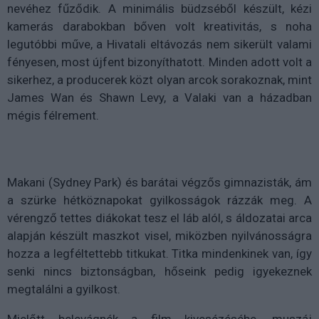
nevéhez fűződik. A minimális büdzséből készült, kézi
kamerás darabokban bőven volt kreativitás, s noha
legutóbbi műve, a Hivatali eltávozás nem sikerült valami
fényesen, most újfent bizonyíthatott. Minden adott volt a
sikerhez, a producerek közt olyan arcok sorakoznak, mint
James Wan és Shawn Levy, a Valaki van a házadban
mégis félrement.
Makani (Sydney Park) és barátai végzős gimnazisták, ám
a szürke hétköznapokat gyilkosságok rázzák meg. A
vérengző tettes diákokat tesz el láb alól, s áldozatai arca
alapján készült maszkot visel, miközben nyilvánosságra
hozza a legféltettebb titkukat. Titka mindenkinek van, így
senki nincs biztonságban, hőseink pedig igyekeznek
megtalálni a gyilkost.
Mielőtt belevágnék a film kivesézésébe, muszáj