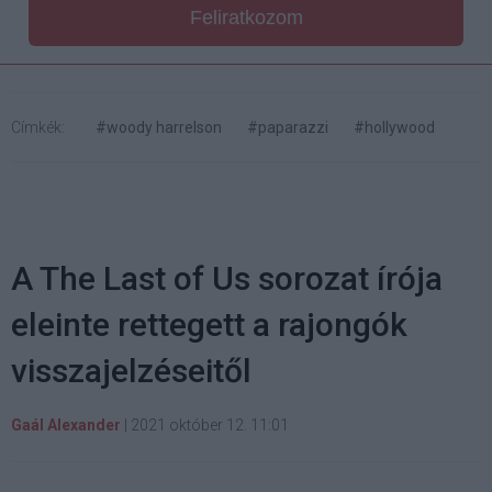
Feliratkozom
Címkék:
#woody harrelson
#paparazzi
#hollywood
A The Last of Us sorozat írója
eleinte rettegett a rajongók
visszajelzéseitől
Gaál Alexander
|
2021 október 12. 11:01