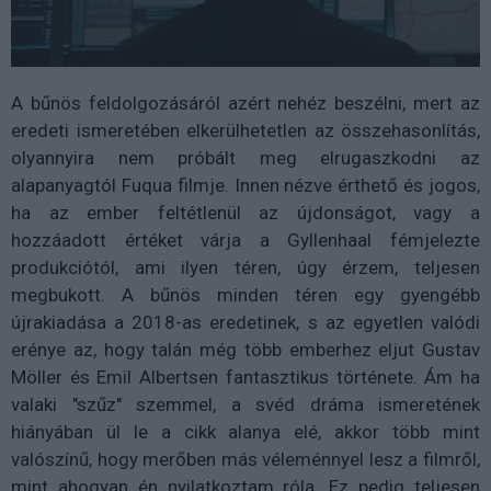
A bűnös feldolgozásáról azért nehéz beszélni, mert az
eredeti ismeretében elkerülhetetlen az összehasonlítás,
olyannyira nem próbált meg elrugaszkodni az
alapanyagtól Fuqua filmje. Innen nézve érthető és jogos,
ha az ember feltétlenül az újdonságot, vagy a
hozzáadott értéket várja a Gyllenhaal fémjelezte
produkciótól, ami ilyen téren, úgy érzem, teljesen
megbukott. A bűnös minden téren egy gyengébb
újrakiadása a 2018-as eredetinek, s az egyetlen valódi
erénye az, hogy talán még több emberhez eljut Gustav
Möller és Emil Albertsen fantasztikus története. Ám ha
valaki "szűz" szemmel, a svéd dráma ismeretének
hiányában ül le a cikk alanya elé, akkor több mint
valószínű, hogy merőben más véleménnyel lesz a filmről,
mint ahogyan én nyilatkoztam róla. Ez pedig teljesen