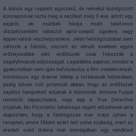
A bűnös egy roppant egyszerű, de remekül kidolgozott
koncepcióval rázta meg a nézőket még 3 éve: adott egy
exjárőr, aki múltbéli hibája miatt telefonos
diszpécserként válaszol apró-cseprő ügyekre, vagy
éppen valódi vészhelyzetekre. Jelen feldolgozásban sem
változik a felütés, viszont az elmúlt években egyre
erőteljesebbé váló erdőtüzek csak fokozzák a
segélyhívások súlyosságát. Legalábbis papíron, mindez a
gyakorlatban nem igen befolyásolja a film cselekményét,
mindössze egy drámai látkép a történések hátterében,
pedig bőven volt potenciál abban, hogy az erdőtüzek
sajátos hangvételt adjanak A bűnösnek. Antoine Fuqua
rendezői tapasztalata, vagy épp a True Detective
írójának, Nic Pizzolatto tehetsége végett előzetesen arra
alapoztam, hogy a feldolgozás mer majd újítani a
recepten, amire főként azért lett volna szükség, mert az
eredeti svéd dráma már önmagában egy rendkívül