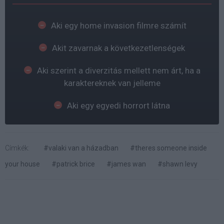
Aki egy home invasion filmre számít
Akit zavarnak a következetlenségek
Aki szerint a diverzitás mellett nem árt, ha a
karaktereknek van jelleme
Aki egy egyedi horrort látna
Címkék:
#valaki van a házadban
#theres someone inside
your house
#patrick brice
#james wan
#shawn levy