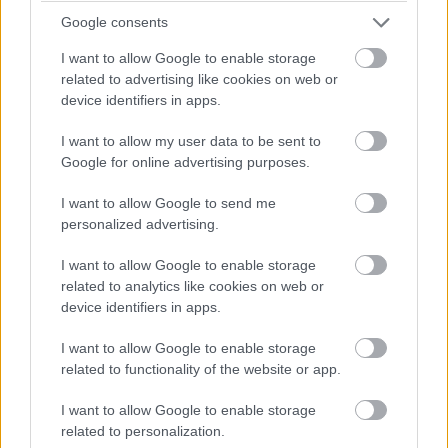
nem bináris személy és így tovább. Semmi közös nincs
Google consents
bennük, nem tudjuk meg miért vannak jóban, de valamiért
ők a kitaszítottság miatt összetartanak. Szintén nem
I want to allow Google to enable storage
elhanyagolható, hogy egyikük sem szimpatikus, nincs
related to advertising like cookies on web or
device identifiers in apps.
bennük semmi különleges vagy igazán szerethető,
szimplán külsőségek alapján léteznek, belső értékek
I want to allow my user data to be sent to
nélkül.
Google for online advertising purposes.
I want to allow Google to send me
Ezt láttad már?
personalized advertising.
Rengeteg hír, cikk és kritika vár ezen kívül is a
I want to allow Google to enable storage
Puliwoodon. Iratkozz fel a hírlevelünkre, mert
related to analytics like cookies on web or
kiválogatjuk neked azokat, amikről biztosan nem
device identifiers in apps.
akarsz lemaradni.
I want to allow Google to enable storage
related to functionality of the website or app.
I want to allow Google to enable storage
Kijelentem, hogy az
adatkezelési nyilatkozat
tartalmát
related to personalization.
megismertem és azt elfogadom.