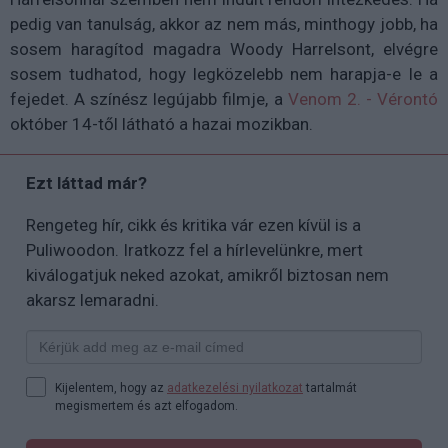
pedig van tanulság, akkor az nem más, minthogy jobb, ha
sosem haragítod magadra Woody Harrelsont, elvégre
sosem tudhatod, hogy legközelebb nem harapja-e le a
fejedet. A színész legújabb filmje, a
Venom 2. - Vérontó
október 14-től látható a hazai mozikban.
Ezt láttad már?
Rengeteg hír, cikk és kritika vár ezen kívül is a
Puliwoodon. Iratkozz fel a hírlevelünkre, mert
kiválogatjuk neked azokat, amikről biztosan nem
akarsz lemaradni.
Kijelentem, hogy az
adatkezelési nyilatkozat
tartalmát
megismertem és azt elfogadom.