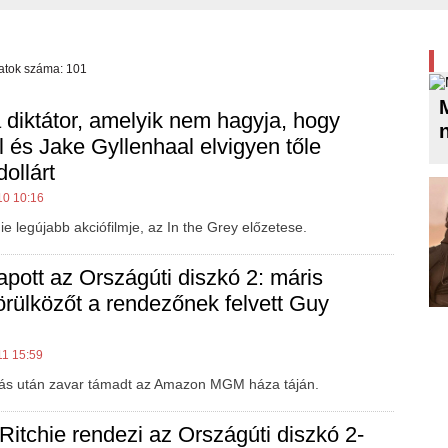
latok száma: 101
 diktátor, amelyik nem hagyja, hogy
l és Jake Gyllenhaal elvigyen tőle
dollárt
10 10:16
ie legújabb akciófilmje, az In the Grey előzetese.
apott az Országúti diszkó 2: máris
örülközőt a rendezőnek felvett Guy
11 15:59
ítás után zavar támadt az Amazon MGM háza táján.
 Ritchie rendezi az Országúti diszkó 2-