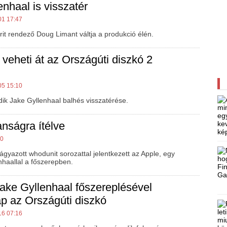
enhaal is visszatér
01 17:47
brit rendező Doug Limant váltja a produkció élén.
 veheti át az Országúti diszkó 2
05 15:10
dik Jake Gyllenhaal balhés visszatérése.
lanságra ítélve
00
e ágyazott whodunit sorozattal jelentkezett az Apple, egy
haallal a főszerepben.
Jake Gyllenhaal főszereplésével
kap az Országúti diszkó
16 07:16