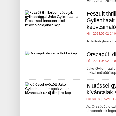
Elnézve a számok
Feszült thri
Gyllenhaalt
kedvcsinál
Hír
| 2024.05.02 14:
A Holtodiglanra h
Országúti di
Hír
| 2024.04.02 18:
Jake Gyllenhaal 
fokkal működőké
Kiütéssel g
kíváncsiak a
gsplus.hu
| 2024.04.
Az Országúti dis
történetének lege