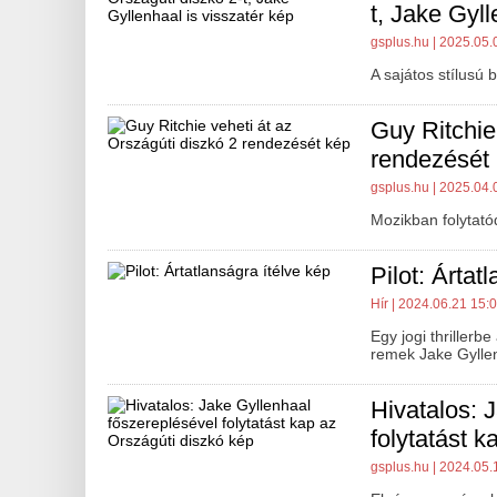
t, Jake Gyll
gsplus.hu
| 2025.05.
A sajátos stílusú 
Guy Ritchie
rendezését
gsplus.hu
| 2025.04.
Mozikban folytató
Pilot: Ártat
Hír
| 2024.06.21 15:
Egy jogi thrillerb
remek Jake Gyllen
Hivatalos: 
folytatást 
gsplus.hu
| 2024.05.