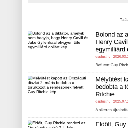
Talá
Bolond az a
Henry Cavil
egymilliárd 
gsplus.hu
| 2026.03.
Befutott Guy Ritch
Mélyütést k
bedobta a t
Ritchie
gsplus.hu
| 2025.07.
A sikeres újraind
Eldőlt, Guy