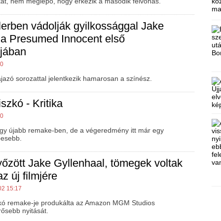
at, nem meglepő, hogy érkezik a második felvonás.
llerben vádolják gyilkossággal Jake
 a Presumed Innocent első
ójában
00
ajazó sorozattal jelentkezik hamarosan a színész.
szkó - Kritika
00
egy újabb remake-ben, de a végeredmény itt már egy
pesebb.
yőzött Jake Gyllenhaal, tömegek voltak
z új filmjére
02 15:17
zkó remake-je produkálta az Amazon MGM Studios
rősebb nyitását.