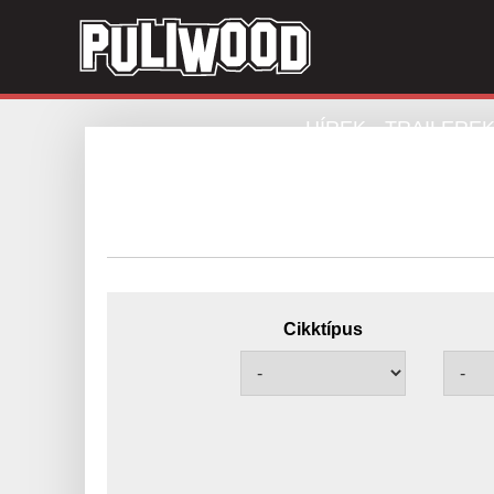
HÍREK
TRAILERE
Cikktípus