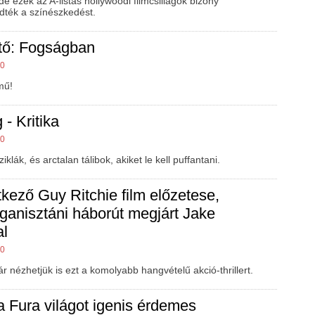
e ezek az A-listás hollywoodi filmcsillagok bizony
dték a színészkedést.
ntő: Fogságban
00
mű!
- Kritika
00
klák, és arctalan tálibok, akiket le kell puffantani.
etkező Guy Ritchie film előzetese,
ganisztáni háborút megjárt Jake
al
00
ár nézhetjük is ezt a komolyabb hangvételű akció-thrillert.
 Fura világot igenis érdemes