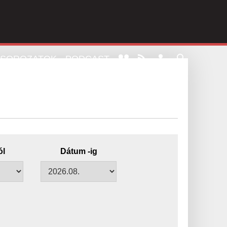
SOROZATOK
PODCAST
ól
Dátum -ig