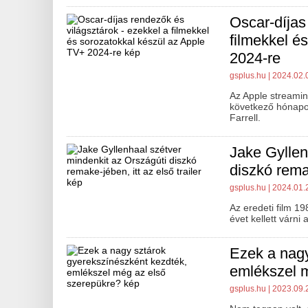
Oscar-díjas
filmekkel é
2024-re
gsplus.hu
| 2024.02.
Az Apple streamin
következő hónapok
Farrell.
Jake Gyllen
diszkó remak
gsplus.hu
| 2024.01.
Az eredeti film 1
évet kellett várni 
Ezek a nagy
emlékszel 
gsplus.hu
| 2023.09.