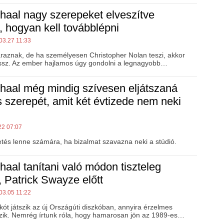
haal nagy szerepeket elveszítve
, hogyan kell továbblépni
03.27 11:33
araznak, de ha személyesen Christopher Nolan teszi, akkor
sz. Az ember hajlamos úgy gondolni a legnagyobb…
haal még mindig szívesen eljátszaná
 szerepét, amit két évtizede nem neki
22 07:07
tetés lenne számára, ha bizalmat szavazna neki a stúdió.
haal tanítani való módon tiszteleg
, Patrick Swayze előtt
03.05 11:22
kót játszik az új Országúti diszkóban, annyira érzelmes
zik. Nemrég írtunk róla, hogy hamarosan jön az 1989-es…