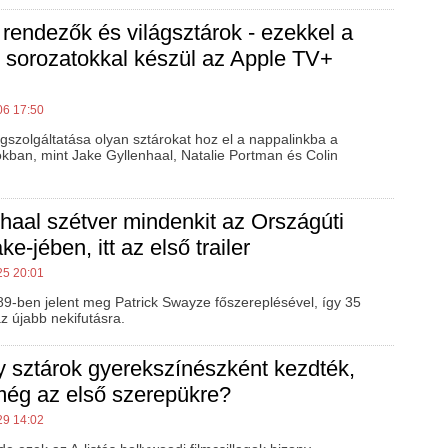
 rendezők és világsztárok - ezekkel a
s sorozatokkal készül az Apple TV+
06 17:50
gszolgáltatása olyan sztárokat hoz el a nappalinkba a
ban, mint Jake Gyllenhaal, Natalie Portman és Colin
haal szétver mindenkit az Országúti
e-jében, itt az első trailer
25 20:01
989-ben jelent meg Patrick Swayze főszereplésével, így 35
az újabb nekifutásra.
 sztárok gyerekszínészként kezdték,
még az első szerepükre?
29 14:02