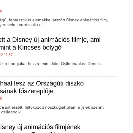
00
ágú, fantasztikus elemekkel átszőtt Disney animációs film,
erekeket varázsolja el.
ott a Disney új animációs filmje, ami
 mint a Kincses bolygó
22 11:57
ák a hangjukat hozzá, mint Jake Gyllenhaal és Dennis
haal lesz az Országúti diszkó
sának főszereplője
00
iránt érzett, felfokozott nosztalgiahullám a jelek szerint
 csillapodik.
Disney új animációs filmjének