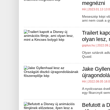
megnézni
Hír
| 2023.01.13 13:
Meseszép képi vil
ami nem csak a gy
Trailert kap
olyan lesz,
gsplus.hu
| 2022.09.
Olyan sztárok adt
Quaid.
Jake Gyllen
újragondolá
Hír
| 2022.08.05 16:
A nyolcvanas évek 
egy fikarcnyit sem
Befutott a 