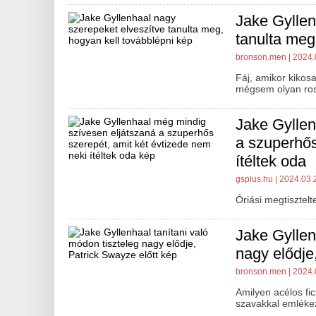
Jake Gyllen
tanulta meg
bronson.men
| 2024.
Fáj, amikor kikos
mégsem olyan ros
Jake Gyllen
a szuperhős
ítéltek oda
gsplus.hu
| 2024.03.
Óriási megtisztel
Jake Gyllen
nagy elődje
bronson.men
| 2024.
Amilyen acélos fic
szavakkal emléke