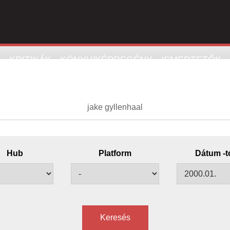
K
KRITIKÁK
KÖNYV/KÉPREGÉNY
ISMERTETŐK
Hub
Platform
Dátum -t
Keresés