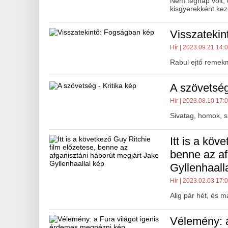
Nem tegnap volt, d
kisgyerekként kez
Visszateki
Hír
| 2023.09.21 14:
Rabul ejtő remek
A szövetség 
Hír
| 2023.08.10 17:
Sivatag, homok, szi
Itt is a köv
benne az af
Gyllenhaall
Hír
| 2023.02.03 17:
Alig pár hét, és m
Vélemény: a