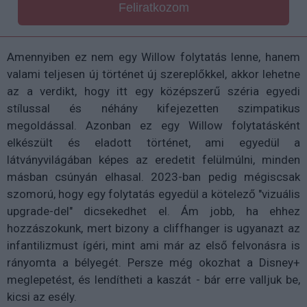
Feliratkozom
Amennyiben ez nem egy Willow folytatás lenne, hanem
valami teljesen új történet új szereplőkkel, akkor lehetne
az a verdikt, hogy itt egy középszerű széria egyedi
stílussal és néhány kifejezetten szimpatikus
megoldással. Azonban ez egy Willow folytatásként
elkészült és eladott történet, ami egyedül a
látványvilágában képes az eredetit felülmúlni, minden
másban csúnyán elhasal. 2023-ban pedig mégiscsak
szomorú, hogy egy folytatás egyedül a kötelező "vizuális
upgrade-del" dicsekedhet el. Ám jobb, ha ehhez
hozzászokunk, mert bizony a cliffhanger is ugyanazt az
infantilizmust ígéri, mint ami már az első felvonásra is
rányomta a bélyegét. Persze még okozhat a Disney+
meglepetést, és lendítheti a kaszát - bár erre valljuk be,
kicsi az esély.