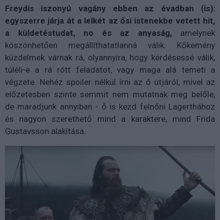
Freydis iszonyú vagány ebben az évadban (is):
egyszerre járja át a lelkét az ősi istenekbe vetett hit,
a küldetéstudat, no és az anyaság,
amelynek
köszönhetően megállíthatatlanná válik. Kőkemény
küzdelmek várnak rá, olyannyira, hogy kérdésessé válik,
túléli-e a rá rótt feladatot, vagy maga alá temeti a
végzete. Nehéz spoiler nélkül írni az ő útjáról, mivel az
előzetesben szinte semmit nem mutatnak meg belőle,
de maradjunk annyiban - ő is kezd felnőni Lagerthához
és nagyon szerethető mind a karaktere, mind Frida
Gustavsson alakítása.