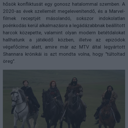
hősök konfliktusát egy gonosz hatalommal szemben. A
2020-as évek szellemét megelevenítendő, és a Marvel-
filmek receptjét másolandó, sokszor indokolatlan
poénkodás kerül alkalmazásra a legádázabbnak beállított
harcok közepette, valamint olyan modern betétdalokat
hallhatunk a játékidő közben, illetve az epizódok
végefőcíme alatt, amire már az MTV által legyártott
Shannara krónikái is azt mondta volna, hogy "túltoltad
öreg".