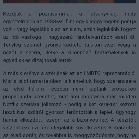
Kezdjük a pozitívummal: a látványvilág, mely
egyértelműen az 1988-as film egyik leggyengébb pontja
volt - vagy legalábbis az az elem, amin leginkább fogott
az idő vasfoga - nagyszerű ráncfelvarráson esett át.
Tényleg szemet gyönyörködtető tájakon viszi végig a
nézőt a széria, illetve a különböző fantázialények is
egyediek és dizájnosak lettek.
A másik erénye a szériának az az LMBTQ reprezentáció.
Már a pilot ismertetőben is kiemeltük, hogy szerencsére
az első három részben nem kaptunk erőszakos
propaganda üzenetet, mint ami mostanra már minden
Netflix szériára jellemző - pedig a két karakter közötti
leszbikus szálról gyorsan lerántották a leplet, úgyhogy
hamar elkezdett rezegni az a bizonyos léc. A készítők
viszont ezen a téren legalább következetesek maradtak
az évad során, és továbbra is meggyőződésem, hogy ha