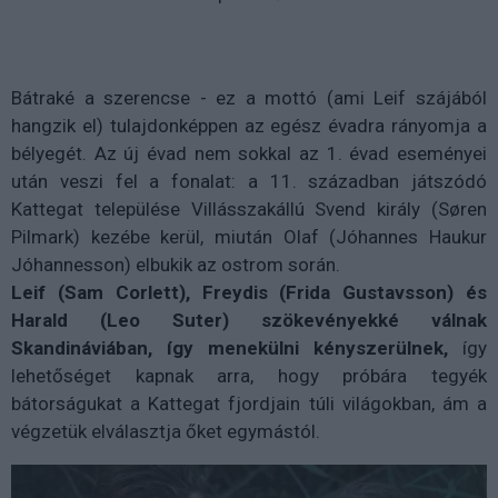
Bátraké a szerencse - ez a mottó (ami Leif szájából
hangzik el) tulajdonképpen az egész évadra rányomja a
bélyegét. Az új évad nem sokkal az 1. évad eseményei
után veszi fel a fonalat: a 11. században játszódó
Kattegat települése Villásszakállú Svend király (Søren
Pilmark) kezébe kerül, miután Olaf (Jóhannes Haukur
Jóhannesson) elbukik az ostrom során.
Leif (Sam Corlett), Freydis (Frida Gustavsson) és
Harald (Leo Suter) szökevényekké válnak
Skandináviában, így menekülni kényszerülnek,
így
lehetőséget kapnak arra, hogy próbára tegyék
bátorságukat a Kattegat fjordjain túli világokban, ám a
végzetük elválasztja őket egymástól.