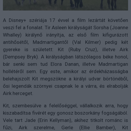
A Disney+ szériája 17 évvel a film lezártát követően
veszi fel a fonalat. Tir Asleen királyságát Sorsha (Joanne
Whalley) királynő irányítja, az első film kifigurázott
antihősétől, Madmartigantől (Val Kilmer) pedig két
gyereke is született: Kit (Ruby Cruz), illetve Airk
(Dempsey Bryk). A királyságban látszólagos béke honol,
bár senki sem tud Elora Danan, illetve Madmartigan
hollétéről sem. Egy este, amikor az érdekházasságba
belehajszolt Kit megszökne a királyi udvar börtönéből,
ősi legendák szörnyei csapnak le a várra, és elrabolják
Airk herceget.
Kit, szembesülve a felelőséggel, vállalkozik arra, hogy
kiszabadítsa fivérét egy gonosz boszorkány fogságából.
Vele tart Jade (Erin Kellyman), akihez titkolt románc is
fűzi, Airk szerelme, Gerle (Ellie Bamber), Kit