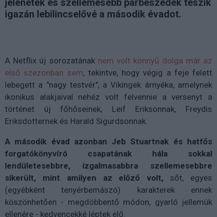
jelenetek és szellemesebb párbeszédek teszik
igazán lebilincselővé a második évadot.
A Netflix új sorozatának
nem volt könnyű dolga már az
első szezonban sem
, tekintve, hogy végig a feje felett
lebegett a "nagy testvér", a Vikingek árnyéka, amelynek
ikonikus alakjaival nehéz volt felvennie a versenyt a
történet új főhőseinek, Leif Eriksonnak, Freydis
Eriksdotternek és Harald Sigurdsonnak.
A második évad azonban Jeb Stuartnak és hatfős
forgatókönyvíró csapatának hála sokkal
lendületesebbre, izgalmasabbra szellemesebbre
sikerült, mint amilyen az előző volt,
sőt, egyes
(egyébként tenyérbemászó) karakterek ennek
köszönhetően - megdöbbentő módon, gyarló jellemük
ellenére - kedvencekké léptek elő.