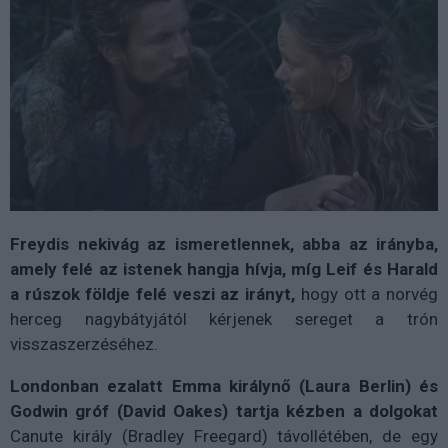
Freydis nekivág az ismeretlennek, abba az irányba,
amely felé az istenek hangja hívja, míg Leif és Harald
a rúszok földje felé veszi az irányt,
hogy ott a norvég
herceg nagybátyjától kérjenek sereget a trón
visszaszerzéséhez.
Londonban ezalatt Emma királynő (Laura Berlin) és
Godwin gróf (David Oakes) tartja kézben a dolgokat
Canute király (Bradley Freegard) távollétében, de egy