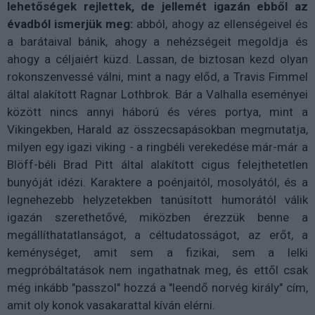
lehetőségek rejlettek, de jellemét igazán ebből az
évadból ismerjük meg:
abból, ahogy az ellenségeivel és
a barátaival bánik, ahogy a nehézségeit megoldja és
ahogy a céljaiért küzd. Lassan, de biztosan kezd olyan
rokonszenvessé válni, mint a nagy előd, a Travis Fimmel
által alakított Ragnar Lothbrok. Bár a Valhalla eseményei
között nincs annyi háború és véres portya, mint a
Vikingekben, Harald az összecsapásokban megmutatja,
milyen egy igazi viking - a ringbéli verekedése már-már a
Blöff-béli Brad Pitt által alakított cigus felejthetetlen
bunyóját idézi. Karaktere a poénjaitól, mosolyától, és a
legnehezebb helyzetekben tanúsított humorától válik
igazán szerethetővé, miközben érezzük benne a
megállíthatatlanságot, a céltudatosságot, az erőt, a
keménységet, amit sem a fizikai, sem a lelki
megpróbáltatások nem ingathatnak meg, és ettől csak
még inkább "passzol" hozzá a "leendő norvég király" cím,
amit oly konok vasakarattal kíván elérni.