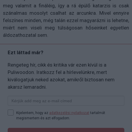
meg valamit a fináléig, így a rá épülő katarzis is csak
szánalmas mosolyt csalhat az arcunkra. Mivel ennyire
felszínes minden, még talán ezzel magyarázni is lehetne,
miért nem viseli meg túlságosan hőseinket egyetlen
áldozathozatal sem.
Ezt láttad már?
Rengeteg hír, cikk és kritika vár ezen kívül is a
Puliwoodon. Iratkozz fel a hírlevelünkre, mert
kiválogatjuk neked azokat, amikről biztosan nem
akarsz lemaradni.
Kijelentem, hogy az
adatkezelési nyilatkozat
tartalmát
megismertem és azt elfogadom.