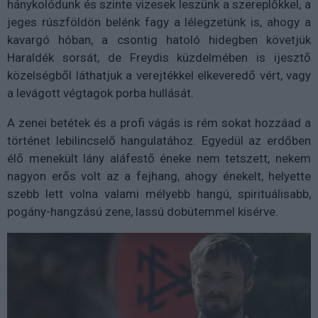
hánykolódunk és szinte vizesek leszünk a szereplőkkel, a
jeges rúszföldön belénk fagy a lélegzetünk is, ahogy a
kavargó hóban, a csontig hatoló hidegben követjük
Haraldék sorsát, de Freydis küzdelmében is ijesztő
közelségből láthatjuk a verejtékkel elkeveredő vért, vagy
a levágott végtagok porba hullását.
A zenei betétek és a profi vágás is rém sokat hozzáad a
történet lebilincselő hangulatához. Egyedül az erdőben
élő menekült lány aláfestő éneke nem tetszett, nekem
nagyon erős volt az a fejhang, ahogy énekelt, helyette
szebb lett volna valami mélyebb hangú, spirituálisabb,
pogány-hangzású zene, lassú dobütemmel kísérve.