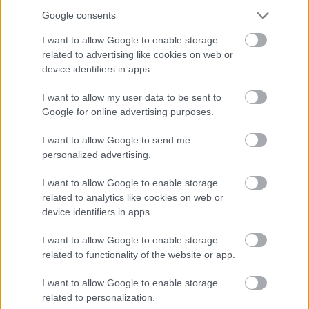
A Puliwood kéthetente jelentkező hírkibeszélő
Google consents
podcastjének legújabb adásában a jól megszokott
hírkibeszéléstől eltérően Tamás és Zsombor a 2023-as
I want to allow Google to enable storage
premierekről csevegtek, illetve tippelték meg, hogy hova
related to advertising like cookies on web or
device identifiers in apps.
is helyezzük a lécet egy várt, vagy kevésbé várt film
számára.
I want to allow my user data to be sent to
Google for online advertising purposes.
Az itt elhangzó pontszámok és bevételek az év végén
visszaköszönnek, amikor a srácoknak szembesülniük
I want to allow Google to send me
kell, mi valósult meg a jövendöléseikből.
personalized advertising.
A jóslásos adásban először a blockbustereket vette
I want to allow Google to enable storage
related to analytics like cookies on web or
szemügyre az összeszokott duó, de miután csak ez a
device identifiers in apps.
szegmens másfél órára sikeredett, úgy döntöttünk, hogy
kettévesszük az adást, ezért a kisebb volumenű, illetve
I want to allow Google to enable storage
indie filmek tárgyalása jövőhéten fog érkezni.
related to functionality of the website or app.
I want to allow Google to enable storage
related to personalization.