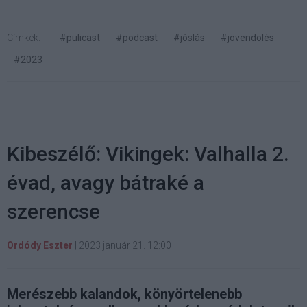
Címkék:
#pulicast
#podcast
#jóslás
#jövendölés
#2023
Kibeszélő: Vikingek: Valhalla 2.
évad, avagy bátraké a
szerencse
Ordódy Eszter
|
2023 január 21. 12:00
Merészebb kalandok, könyörtelenebb