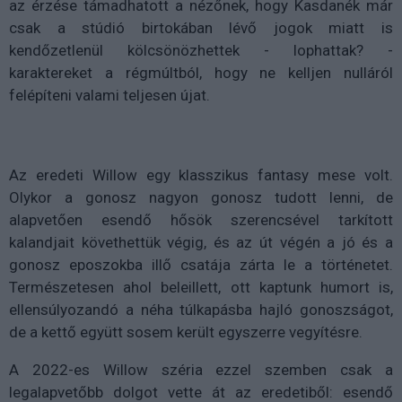
az érzése támadhatott a nézőnek, hogy Kasdanék már
csak a stúdió birtokában lévő jogok miatt is
kendőzetlenül kölcsönözhettek - lophattak? -
karaktereket a régmúltból, hogy ne kelljen nulláról
felépíteni valami teljesen újat.
Az eredeti Willow egy klasszikus fantasy mese volt.
Olykor a gonosz nagyon gonosz tudott lenni, de
alapvetően esendő hősök szerencsével tarkított
kalandjait követhettük végig, és az út végén a jó és a
gonosz eposzokba illő csatája zárta le a történetet.
Természetesen ahol beleillett, ott kaptunk humort is,
ellensúlyozandó a néha túlkapásba hajló gonoszságot,
de a kettő együtt sosem került egyszerre vegyítésre.
A 2022-es Willow széria ezzel szemben csak a
legalapvetőbb dolgot vette át az eredetiből: esendő