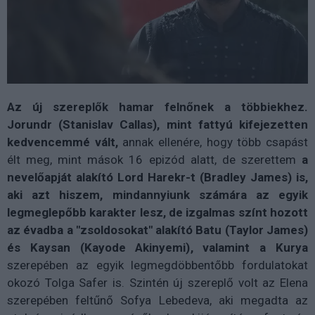
Az új szereplők hamar felnőnek a többiekhez.
Jorundr (Stanislav Callas), mint fattyú kifejezetten
kedvencemmé vált,
annak ellenére, hogy több csapást
élt meg, mint mások 16 epizód alatt, de szerettem
a
nevelőapját alakító Lord Harekr-t (Bradley James) is,
aki azt hiszem, mindannyiunk számára az egyik
legmeglepőbb karakter lesz, de izgalmas színt hozott
az évadba a "zsoldosokat" alakító Batu (Taylor James)
és Kaysan (Kayode Akinyemi), valamint a Kurya
szerepében az egyik legmegdöbbentőbb fordulatokat
okozó Tolga Safer is. Szintén új szereplő volt az Elena
szerepében feltűnő Sofya Lebedeva, aki megadta az