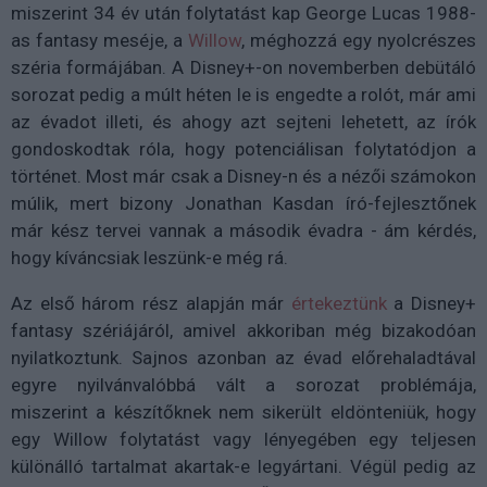
miszerint 34 év után folytatást kap George Lucas 1988-
as fantasy meséje, a
Willow
, méghozzá egy nyolcrészes
széria formájában. A Disney+-on novemberben debütáló
sorozat pedig a múlt héten le is engedte a rolót, már ami
az évadot illeti, és ahogy azt sejteni lehetett, az írók
gondoskodtak róla, hogy potenciálisan folytatódjon a
történet. Most már csak a Disney-n és a nézői számokon
múlik, mert bizony Jonathan Kasdan író-fejlesztőnek
már kész tervei vannak a második évadra - ám kérdés,
hogy kíváncsiak leszünk-e még rá.
Az első három rész alapján már
értekeztünk
a Disney+
fantasy szériájáról, amivel akkoriban még bizakodóan
nyilatkoztunk. Sajnos azonban az évad előrehaladtával
egyre nyilvánvalóbbá vált a sorozat problémája,
miszerint a készítőknek nem sikerült eldönteniük, hogy
egy Willow folytatást vagy lényegében egy teljesen
különálló tartalmat akartak-e legyártani. Végül pedig az