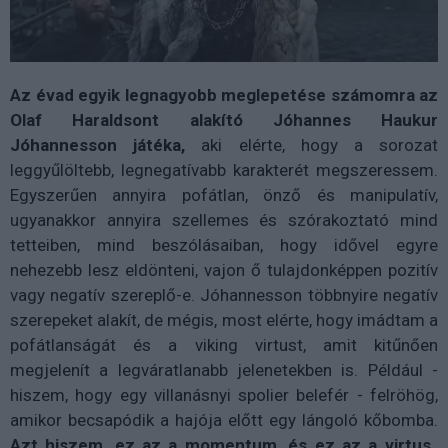
Az évad egyik legnagyobb meglepetése számomra az
Olaf Haraldsont alakító Jóhannes Haukur
Jóhannesson játéka,
aki elérte, hogy a sorozat
leggyűlöltebb, legnegatívabb karakterét megszeressem.
Egyszerűen annyira pofátlan, önző és manipulatív,
ugyanakkor annyira szellemes és szórakoztató mind
tetteiben, mind beszólásaiban, hogy idővel egyre
nehezebb lesz eldönteni, vajon ő tulajdonképpen pozitív
vagy negatív szereplő-e. Jóhannesson többnyire negatív
szerepeket alakít, de mégis, most elérte, hogy imádtam a
pofátlanságát és a viking virtust, amit kitűnően
megjelenít a legváratlanabb jelenetekben is. Például -
hiszem, hogy egy villanásnyi spolier belefér - felröhög,
amikor becsapódik a hajója előtt egy lángoló kőbomba.
Azt hiszem, ez az a momentum, és ez az a virtus,