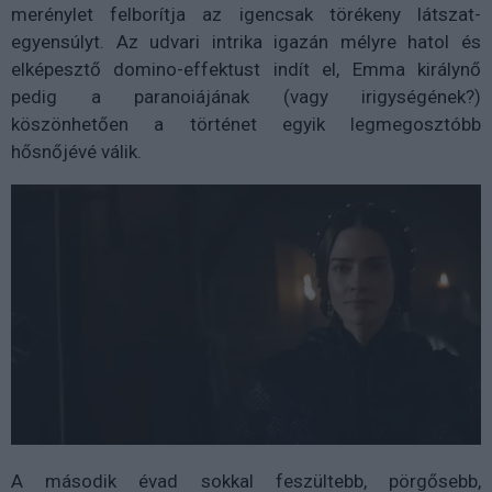
merénylet felborítja az igencsak törékeny látszat-
egyensúlyt. Az udvari intrika igazán mélyre hatol és
elképesztő domino-effektust indít el, Emma királynő
pedig a paranoiájának (vagy irigységének?)
köszönhetően a történet egyik legmegosztóbb
hősnőjévé válik.
A második évad sokkal feszültebb, pörgősebb,