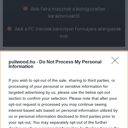
Akik falra másznak a kidolgozatlan
karakterívektől
Akik a PC trendek bármilyen formájára allergiásak
már
Címkék:
#willow
#disney+
#jonathan kasdan
puliwood.hu -
Do Not Process My Personal
Information
#warwick davis
#tony revolori
#ralph ineson
#ruby
cruz
#ellie bamber
#erin kellyman
If you wish to opt-out of the sale, sharing to third parties, or
processing of your personal or sensitive information for
targeted advertising by us, please use the below opt-out
section to confirm your selection. Please note that after your
opt-out request is processed you may continue seeing
interest-based ads based on personal information utilized by
us or personal information disclosed to third parties prior to
your opt-out. You may separately opt-out of the further