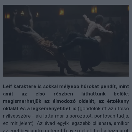
Leif karaktere is sokkal mélyebb húrokat pendít, mint
amit az első részben láthattunk belőle:
megismerhetjük az álmodozó oldalát, az érzékeny
oldalát és a legkeményebbet is
(gondolok itt az utolsó
nyílvesszőre - aki látta már a sorozatot, pontosan tudja,
ez mit jelent). Az évad egyik legszebb pillanata, amikor
az eget bevilágító meteorit fénye mellett Leif a hazájáról,