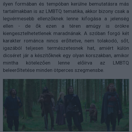
ilyen formában és tempóban kerülne bemutatásra más
tartalmakban is az LMBTQ tematika, akkor bizony csak a
legvérmesebb ellenzőknek lenne kifogása a jelenség
ellen - de ők ezen a téren amúgy is örökre
kiengesztelhetetlenek maradnának. A szóban forgó két
karakter románca nincs erőltetve, nem tolakodó, sőt,
igazából teljesen természetesnek hat, amiért külön
dicséret jár a készítőknek egy olyan korszakban, amikor
mintha kötelezően lenne előírva az LMBTQ
beleerőltetése minden ötperces szegmensbe.