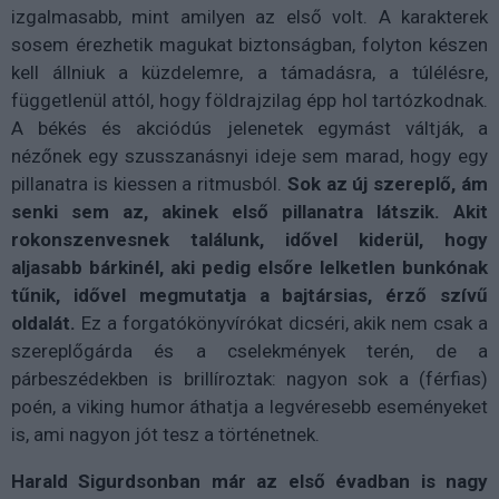
izgalmasabb, mint amilyen az első volt. A karakterek
sosem érezhetik magukat biztonságban, folyton készen
kell állniuk a küzdelemre, a támadásra, a túlélésre,
függetlenül attól, hogy földrajzilag épp hol tartózkodnak.
A békés és akciódús jelenetek egymást váltják, a
nézőnek egy szusszanásnyi ideje sem marad, hogy egy
pillanatra is kiessen a ritmusból.
Sok az új szereplő, ám
senki sem az, akinek első pillanatra látszik. Akit
rokonszenvesnek találunk, idővel kiderül, hogy
aljasabb bárkinél, aki pedig elsőre lelketlen bunkónak
tűnik, idővel megmutatja a bajtársias, érző szívű
oldalát.
Ez a forgatókönyvírókat dicséri, akik nem csak a
szereplőgárda és a cselekmények terén, de a
párbeszédekben is brillíroztak: nagyon sok a (férfias)
poén, a viking humor áthatja a legvéresebb eseményeket
is, ami nagyon jót tesz a történetnek.
Harald Sigurdsonban már az első évadban is nagy