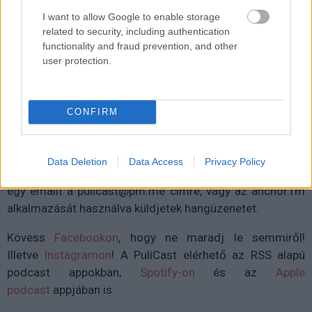
I want to allow Google to enable storage
related to security, including authentication
functionality and fraud prevention, and other
user protection.
CONFIRM
Data Deletion
Data Access
Privacy Policy
Ha üzenetet akartok küldeni az adásba, akkor dobjatok
egy emailt a pulicast@pm.me címre, vagy az anchor.fm
alkalmazását használva küldjetek hangüzenetet.
Kövess
Facebookon
, hogy ne maradj le semmiről!
Illetve
Instagramon
!
A PuliCast elérhető az RSS alapú
podcast appokban,
Spotify-on
és az
Apple
podcast
appjában is.