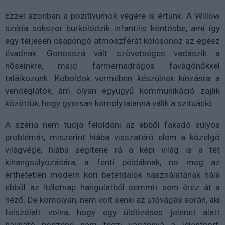
Ezzel azonban a pozitívumok végére is értünk. A Willow
széria sokszor burkolódzik infantilis köntösbe, ami így
egy teljesen csapongó atmoszférát kölcsönöz az egész
évadnak. Gonosszá vált szövetséges vadászik a
hőseinkre, majd farmernadrágos favágónőkkel
találkozunk. Koboldok vermében készülnek kínzásra a
vendéglátók, ám olyan együgyű kommunikáció zajlik
közöttük, hogy gyorsan komolytalanná válik a szituáció.
A széria nem tudja feloldani az ebből fakadó súlyos
problémát, miszerint hiába visszatérő elem a közelgő
világvége, hiába segítene rá a képi világ is a tét
kihangsúlyozására, a fenti példáknak, no meg az
érthetetlen modern kori betétdalok használatának hála
ebből az ítéletnap hangulatból semmit sem érez át a
néző. De komolyan, nem volt senki az utóvágás során, aki
felszólalt volna, hogy egy üldözéses jelenet alatt