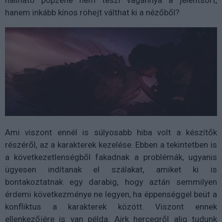
hallható popzene nem teszi vagánnyá a jelentsort,
hanem inkább kínos röhejt válthat ki a nézőből?
Ami viszont ennél is súlyosabb hiba volt a készítők
részéről, az a karakterek kezelése. Ebben a tekintetben is
a következetlenségből fakadnak a problémák, ugyanis
ügyesen indítanak el szálakat, amiket ki is
bontakoztatnak egy darabig, hogy aztán semmilyen
érdemi következménye ne legyen, ha éppenséggel beüt a
konfliktus a karakterek között. Viszont ennek
ellenkezőjére is van példa: Airk hercegről alig tudunk