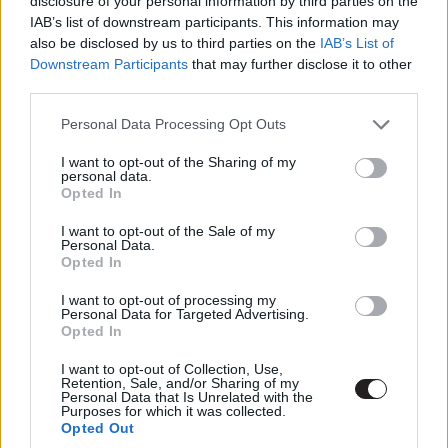
disclosure of your personal information by third parties on the
IAB’s list of downstream participants. This information may
also be disclosed by us to third parties on the
IAB’s List of
Hozzászólások
Downstream Participants
that may further disclose it to other
third parties.
Please note that this website/app uses one or more Google
Personal Data Processing Opt Outs
Megjósoljuk a 2023-as évet! -
services and may gather and store information including but
not limited to your visit or usage behaviour. You may click to
I want to opt-out of the Sharing of my
personal data.
Pulicast
grant or deny consent to Google and its third-party tags to
Opted In
use your data for below specified purposes in below Google
consent section.
I want to opt-out of the Sale of my
Kátai Levente
|
2023 január 18. 17:00
Personal Data.
Opted In
I want to opt-out of processing my
Ha kíváncsi vagy, milyen filmekre számíts ez
Personal Data for Targeted Advertising.
évben, és erről mit gondolnak a Pulicast tagjai,
Opted In
a legjobb helyen jársz!
I want to opt-out of Collection, Use,
Retention, Sale, and/or Sharing of my
Personal Data that Is Unrelated with the
Purposes for which it was collected.
Opted Out