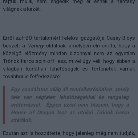
rajtuk múlik, nem engedik még el ennek a fantasy
világnak a kezét.
Erről az HBO tartalomért felelős igazgatója, Casey Bloys
beszélt a
Variety
oldalnak, amelyben elmondta,
hogy a
közelgő előzmény minden bizonnyal nem az egyetlen
Trónok harca spin-off lesz, mivel úgy véli, hogy ebben
a
világban korlátlan lehetőségek és történetek várnak
továbbra is felfedezésre:
Egy csodálatos világ áll rendelkezésünkre, amely
tele van végtelen lehetőségekkel és rengeteg
erőforrással
.
Éppen ezért nem
hiszem, hogy a
House of Dragon lesz az utolsó Trónok harca
szériánk.
Ezután azt is hozzátette, hogy jelenleg még nem tudják,