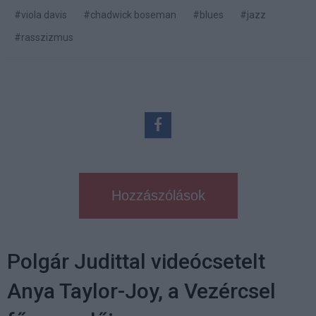
#viola davis
#chadwick boseman
#blues
#jazz
#rasszizmus
Hozzászólások
Polgár Judittal videócsetelt
Anya Taylor-Joy, a Vezércsel