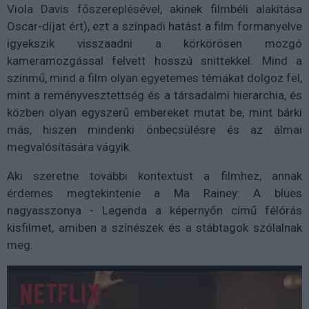
Viola Davis főszereplésével, akinek filmbéli alakítása
Oscar-díjat ért), ezt a színpadi hatást a film formanyelve
igyekszik visszaadni a körkörösen mozgó
kameramozgással felvett hosszú snittekkel. Mind a
színmű, mind a film olyan egyetemes témákat dolgoz fel,
mint a reményvesztettség és a társadalmi hierarchia, és
közben olyan egyszerű embereket mutat be, mint bárki
más, hiszen mindenki önbecsülésre és az álmai
megvalósítására vágyik.
Aki szeretne további kontextust a filmhez, annak
érdemes megtekintenie a Ma Rainey: A blues
nagyasszonya - Legenda a képernyőn című félórás
kisfilmet, amiben a színészek és a stábtagok szólalnak
meg.