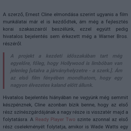
A szerző, Ernest Cline elmondása szerint ugyanis a film
munkálatai már el is kezdődtek, ám még a fejlesztés
korai szakaszairól beszélünk, ezzel együtt pedig
hivatalos bejelentés sem érkezett még a Warner Bros.
részéről.
A projekt a kezdeti időszakában tart még
egyelőre, főleg, hogy Hollywood is limbóban van
jelenleg [utalva a járványhelyzetre - a szerk.]. Ám
az első film fényében mondhatom, hogy egy
nagyon élvezetes kaland előtt állunk.
Hivatalos bejelentés hiányában ne vegyünk még semmit
készpénznek, Cline azonban bízik benne, hogy az első
rész színészgárdájának a nagy része is visszatér majd a
folytatásra. A
Ready Player Two
szinte azonnal az első
rész cselekményét folytatja, amikor is Wade Watts egy