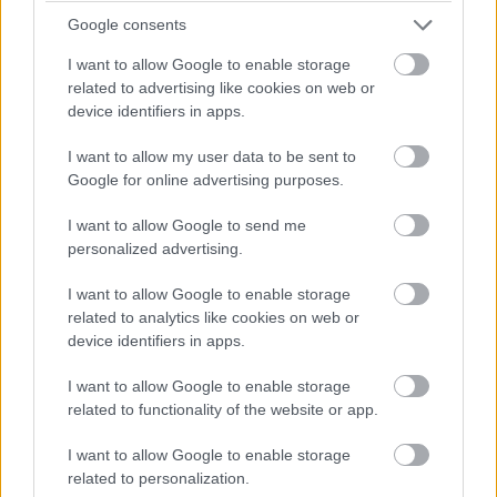
vendégeskedett a napokban, ahol először beszélt a
Google consents
nagyszabású évadzáróról, valamint kitért Boba Fett
I want to allow Google to enable storage
történetére is. Mint kiderült, a The Book of Boba Fett a
related to advertising like cookies on web or
bejelentett két
The Mandalorian spin-off
(Star Wars:
device identifiers in apps.
Ahsoka és Rangers of the New Republic) mellett
I want to allow my user data to be sent to
immáron a harmadik önálló sorozat lesz, ami a
Google for online advertising purposes.
fősorozat idővonalán játszódik majd. Ahogyan arról már
korábban is lehetett tudni, a széria forgatása már
I want to allow Google to send me
elkezdődött, és Favreau most azt is elárulta, hogy a The
personalized advertising.
Mandalorian harmadik évadjának csak ezt követően
I want to allow Google to enable storage
fognak nekiállni. Mivel a Boba Fett-sorozat 2021
related to analytics like cookies on web or
decemberében érkezik, valószínűleg ez azt jelenti, hogy
device identifiers in apps.
jövőre nem tér vissza Pedro Pascal már jól bejáratott
fejvadásza.
I want to allow Google to enable storage
related to functionality of the website or app.
A Star Wars hivatalos oldalán olvasható poszt tanúsága
szerint The Book of Boba Fett az antihős fejvadászt
I want to allow Google to enable storage
related to personalization.
megformáló Temuera Morrison és új partnerét, a Fennec