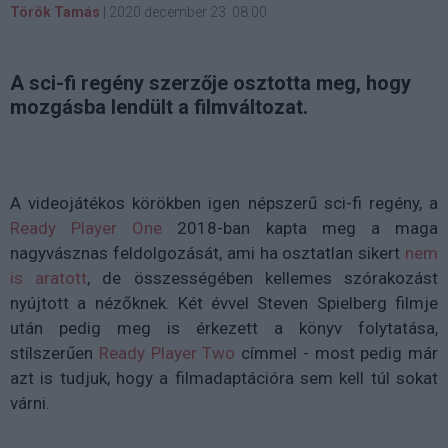
Török Tamás
|
2020 december 23. 08:00
A sci-fi regény szerzője osztotta meg, hogy
mozgásba lendült a filmváltozat.
A videojátékos körökben igen népszerű sci-fi regény, a
Ready Player One
2018-ban kapta meg a maga
nagyvásznas feldolgozását, ami ha osztatlan sikert
nem
is aratott
, de összességében kellemes szórakozást
nyújtott a nézőknek. Két évvel Steven Spielberg filmje
után pedig meg is érkezett a könyv folytatása,
stílszerűen
Ready Player Two
címmel - most pedig már
azt is tudjuk, hogy a filmadaptációra sem kell túl sokat
várni.