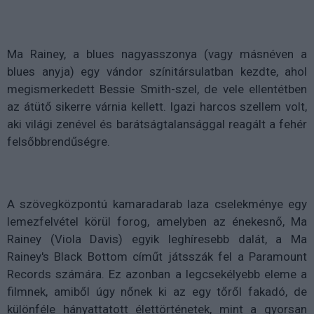
Ma Rainey, a blues nagyasszonya (vagy másnéven a
blues anyja) egy vándor színitársulatban kezdte, ahol
megismerkedett Bessie Smith-szel, de vele ellentétben
az átütő sikerre várnia kellett. Igazi harcos szellem volt,
aki világi zenével és barátságtalansággal reagált a fehér
felsőbbrendűségre.
A szövegközpontú kamaradarab laza cselekménye egy
lemezfelvétel körül forog, amelyben az énekesnő, Ma
Rainey (Viola Davis) egyik leghíresebb dalát, a Ma
Rainey's Black Bottom címűt játsszák fel a Paramount
Records számára. Ez azonban a legcsekélyebb eleme a
filmnek, amiből úgy nőnek ki az egy tőről fakadó, de
különféle hányattatott élettörténetek, mint a gyorsan