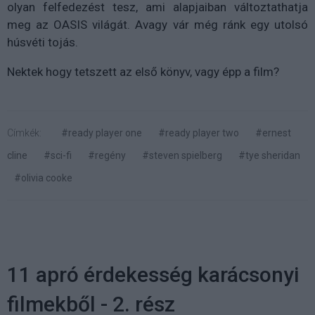
olyan felfedezést tesz, ami alapjaiban változtathatja
meg az OASIS világát. Avagy vár még ránk egy utolsó
húsvéti tojás.
Nektek hogy tetszett az első könyv, vagy épp a film?
Címkék:
#ready player one
#ready player two
#ernest
cline
#sci-fi
#regény
#steven spielberg
#tye sheridan
#olivia cooke
11 apró érdekesség karácsonyi
filmekből - 2. rész