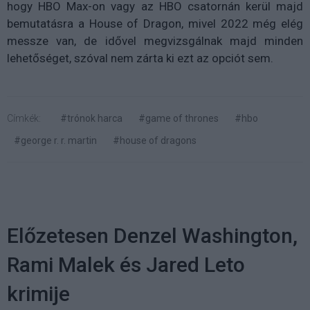
hogy HBO Max-on vagy az HBO csatornán kerül majd
bemutatásra a House of Dragon, mivel 2022 még elég
messze van, de idővel megvizsgálnak majd minden
lehetőséget, szóval nem zárta ki ezt az opciót sem.
Címkék:
#trónok harca
#game of thrones
#hbo
#george r. r. martin
#house of dragons
Előzetesen Denzel Washington,
Rami Malek és Jared Leto
krimije