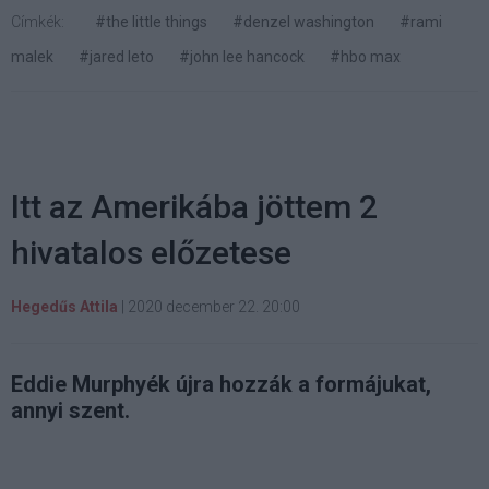
Címkék:
#the little things
#denzel washington
#rami
malek
#jared leto
#john lee hancock
#hbo max
Itt az Amerikába jöttem 2
hivatalos előzetese
Hegedűs Attila
|
2020 december 22. 20:00
Eddie Murphyék újra hozzák a formájukat,
annyi szent.