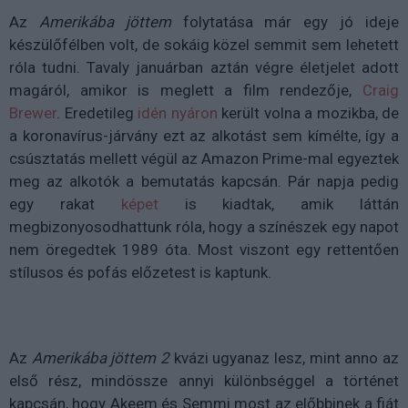
Az
Amerikába jöttem
folytatása már egy jó ideje
készülőfélben volt, de sokáig közel semmit sem lehetett
róla tudni. Tavaly januárban aztán végre életjelet adott
magáról, amikor is meglett a film rendezője,
Craig
Brewer
. Eredetileg
idén nyáron
került volna a mozikba, de
a koronavírus-járvány ezt az alkotást sem kímélte, így a
csúsztatás mellett végül az Amazon Prime-mal egyeztek
meg az alkotók a bemutatás kapcsán. Pár napja pedig
egy rakat
képet
is kiadtak, amik láttán
megbizonyosodhattunk róla, hogy a színészek egy napot
nem öregedtek 1989 óta. Most viszont egy rettentően
stílusos és pofás előzetest is kaptunk.
Az
Amerikába jöttem 2
kvázi ugyanaz lesz, mint anno az
első rész, mindössze annyi különbséggel a történet
kapcsán, hogy Akeem és Semmi most az előbbinek a fiát