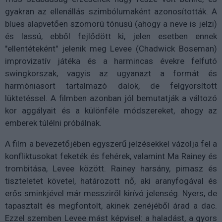
gyakran az ellenállás szimbólumaként azonosították. A
blues alapvetően szomorú tónusú (ahogy a neve is jelzi)
és lassú, ebből fejlődött ki, jelen esetben ennek
"ellentéteként" jelenik meg Levee (Chadwick Boseman)
improvizatív játéka és a harmincas évekre felfutó
swingkorszak, vagyis az ugyanazt a formát és
harmóniasort tartalmazó dalok, de felgyorsított
lüktetéssel. A filmben azonban jól bemutatják a változó
kor aggályait és a különféle módszereket, ahogy az
emberek túlélni próbálnak.
A film a bevezetőjében egyszerű jelzésekkel vázolja fel a
konfliktusokat feketék és fehérek, valamint Ma Rainey és
trombitása, Levee között. Rainey harsány, pimasz és
tiszteletet követel, határozott nő, aki aranyfogával és
erős sminkjével már messziről kirívó jelenség. Nyers, de
tapasztalt és megfontolt, akinek zenéjéből árad a dac.
Ezzel szemben Levee mást képvisel: a haladást, a gyors