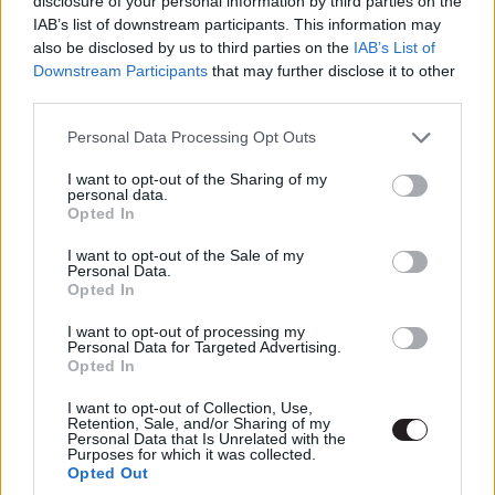
Szerencsére hamar eloszlatták a kételyeket.
disclosure of your personal information by third parties on the
IAB’s list of downstream participants. This information may
also be disclosed by us to third parties on the
IAB’s List of
Downstream Participants
that may further disclose it to other
third parties.
Természetesen rengeteg kérdésünk maradt a The
Please note that this website/app uses one or more Google
Mandalorian második évadának fináléját követően, ezen
Personal Data Processing Opt Outs
services and may gather and store information including but
pedig az sem segített, hogy az epizód stáblista utáni
not limited to your visit or usage behaviour. You may click to
I want to opt-out of the Sharing of my
jelenete belebegtetett egy Boba Fettre koncentráló
personal data.
grant or deny consent to Google and its third-party tags to
Opted In
projektet. Mivel a The Mandalorian alapvetően lezárta
use your data for below specified purposes in below Google
eddig megkezdett történetszálait, egyesekben az is
consent section.
I want to opt-out of the Sale of my
Personal Data.
felmerült, hogy a
The Book of Boba Fett
talán nem is
Opted In
önálló produkció lehet, hanem a korábban is fejezetekre
osztott sorozat következő évada. A The Mandalorian
I want to opt-out of processing my
Personal Data for Targeted Advertising.
felett bábáskodó Jon Favreau hamar eloszlatta a
Opted In
kételyeket.
I want to opt-out of Collection, Use,
Retention, Sale, and/or Sharing of my
Personal Data that Is Unrelated with the
Purposes for which it was collected.
Opted Out
Az író-rendező a Good Morning America műsorában