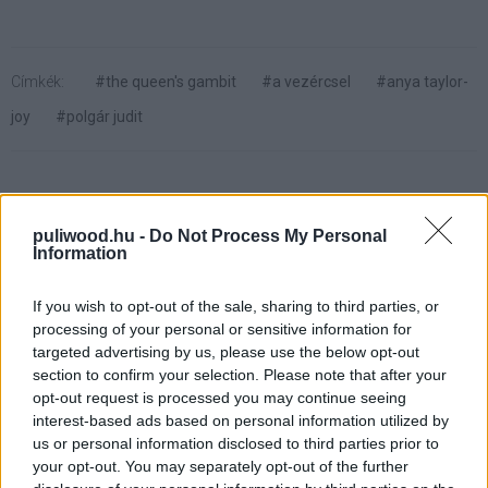
Címkék:
#the queen's gambit
#a vezércsel
#anya taylor-
joy
#polgár judit
puliwood.hu -
Do Not Process My Personal
Information
A Lucasfilm több fontos
részletet is megerősített a Boba
If you wish to opt-out of the sale, sharing to third parties, or
processing of your personal or sensitive information for
Fett-spinoff kapcsán
targeted advertising by us, please use the below opt-out
section to confirm your selection. Please note that after your
opt-out request is processed you may continue seeing
Kovács Gergő
|
2020 december 23. 17:00
interest-based ads based on personal information utilized by
us or personal information disclosed to third parties prior to
your opt-out. You may separately opt-out of the further