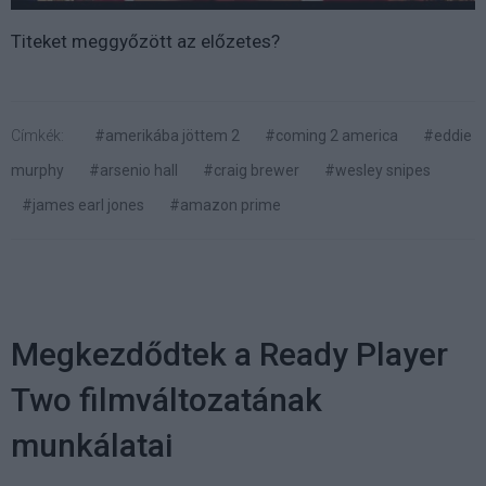
Titeket meggyőzött az előzetes?
Címkék:
#amerikába jöttem 2
#coming 2 america
#eddie
murphy
#arsenio hall
#craig brewer
#wesley snipes
#james earl jones
#amazon prime
Megkezdődtek a Ready Player
Two filmváltozatának
munkálatai