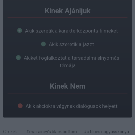
Kinek Ajánljuk
Akik szeretik a karakterközpontú filmeket
Akik szeretik a jazzt
Akiket foglalkoztat a társadalmi elnyomás
témája
Kinek Nem
Akik akciókra vágynak dialógusok helyett
Címkék:
#ma rainey's black bottom
#a blues nagyasszonya