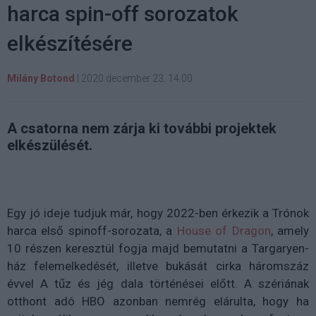
harca spin-off sorozatok
elkészítésére
Milány Botond
|
2020 december 23. 14:00
A csatorna nem zárja ki további projektek
elkészülését.
Egy jó ideje tudjuk már, hogy 2022-ben érkezik a Trónok
harca első spinoff-sorozata, a
House of Dragon
, amely
10 részen keresztül fogja majd bemutatni
a Targaryen-
ház felemelkedését, illetve bukását cirka háromszáz
évvel A tűz és jég dala történései előtt. A szériának
otthont adó HBO azonban nemrég elárulta, hogy ha