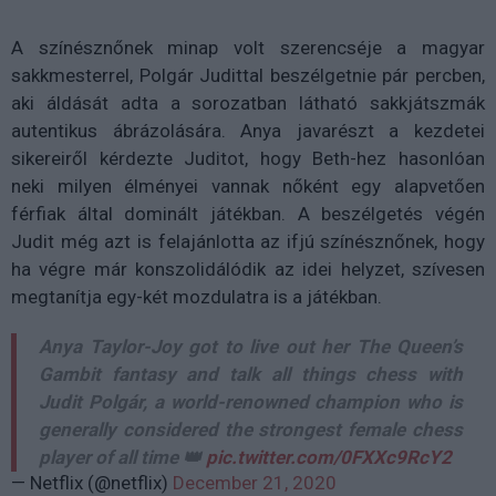
A színésznőnek minap volt szerencséje a magyar
sakkmesterrel, Polgár Judittal beszélgetnie pár percben,
aki áldását adta a sorozatban látható sakkjátszmák
autentikus ábrázolására. Anya javarészt a kezdetei
sikereiről kérdezte Juditot, hogy Beth-hez hasonlóan
neki milyen élményei vannak nőként egy alapvetően
férfiak által dominált játékban. A beszélgetés végén
Judit még azt is felajánlotta az ifjú színésznőnek, hogy
ha végre már konszolidálódik az idei helyzet, szívesen
megtanítja egy-két mozdulatra is a játékban.
Anya Taylor-Joy got to live out her The Queen’s
Gambit fantasy and talk all things chess with
Judit Polgár, a world-renowned champion who is
generally considered the strongest female chess
player of all time 👑
pic.twitter.com/0FXXc9RcY2
— Netflix (@netflix)
December 21, 2020