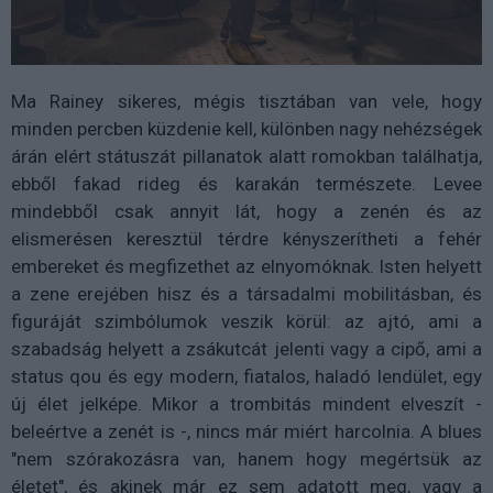
Ma Rainey sikeres, mégis tisztában van vele, hogy
minden percben küzdenie kell, különben nagy nehézségek
árán elért státuszát pillanatok alatt romokban találhatja,
ebből fakad rideg és karakán természete. Levee
mindebből csak annyit lát, hogy a zenén és az
elismerésen keresztül térdre kényszerítheti a fehér
embereket és megfizethet az elnyomóknak. Isten helyett
a zene erejében hisz és a társadalmi mobilitásban, és
figuráját szimbólumok veszik körül: az ajtó, ami a
szabadság helyett a zsákutcát jelenti vagy a cipő, ami a
status qou és egy modern, fiatalos, haladó lendület, egy
új élet jelképe. Mikor a trombitás mindent elveszít -
beleértve a zenét is -, nincs már miért harcolnia. A blues
"nem szórakozásra van, hanem hogy megértsük az
életet", és akinek már ez sem adatott meg, vagy a