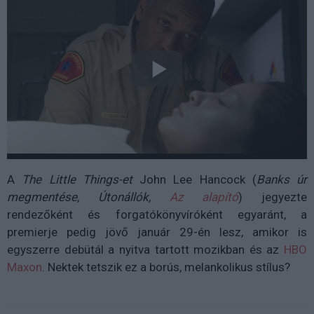
A
The Little Things-et
John Lee Hancock (
Banks úr
megmentése
,
Útonállók,
Az alapító
) jegyezte
rendezőként és forgatókönyvíróként egyaránt, a
premierje pedig jövő január 29-én lesz, amikor is
egyszerre debütál a nyitva tartott mozikban és az
HBO
Maxon
. Nektek tetszik ez a borús, melankolikus stílus?