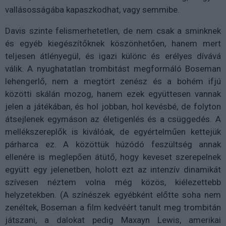
vallásosságába kapaszkodhat, vagy semmibe.
Davis szinte felismerhetetlen, de nem csak a sminknek
és egyéb kiegészítőknek köszönhetően, hanem mert
teljesen átlényegül, és igazi különc és erélyes dívává
válik. A nyughatatlan trombitást megformáló Boseman
lehengerlő, nem a megtört zenész és a bohém ifjú
közötti skálán mozog, hanem ezek együttesen vannak
jelen a játékában, és hol jobban, hol kevésbé, de folyton
átsejlenek egymáson az életigenlés és a csüggedés. A
mellékszereplők is kiválóak, de egyértelműen kettejük
párharca ez. A közöttük húzódó feszültség annak
ellenére is meglepően átütő, hogy keveset szerepelnek
együtt egy jelenetben, holott ezt az intenzív dinamikát
szívesen néztem volna még közös, kiélezettebb
helyzetekben. (A színészek egyébként előtte soha nem
zenéltek, Boseman a film kedvéért tanult meg trombitán
játszani, a dalokat pedig Maxayn Lewis, amerikai