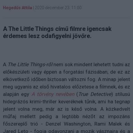
Hegedűs Attila
|
2020 december 23. 11:00
A The Little Things című filmre igencsak
érdemes lesz odafigyelni jövőre.
A
The Little Things-ről
nem sok mindent lehetett tudni az
előkészületi vagy éppen a forgatási fázisában, de ez az
elkövetkező időben biztosan változni fog. A minap jelent
meg ugyanis az első hivatalos előzetese a filmnek, és ez
alapján egy
A törvény nevében
(
True Detective
) stílusú
hidegrázós krimi-thriller keveréknek tűnik, ami ha tegnap
jelent volna meg, már az is késő volna. A közkedvelt
műfaj mellett pedig a legtöbb nézőt az impozáns
főszereplő trió - Denzel Washington, Rami Malek és
Jared Leto - fogja odavonzani a mozik vásznaira és a