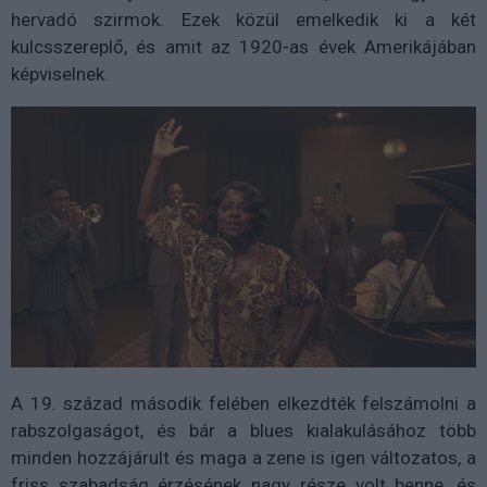
hervadó szirmok. Ezek közül emelkedik ki a két
kulcsszereplő, és amit az 1920-as évek Amerikájában
képviselnek.
A 19. század második felében elkezdték felszámolni a
rabszolgaságot, és bár a blues kialakulásához több
minden hozzájárult és maga a zene is igen változatos, a
friss szabadság érzésének nagy része volt benne, és