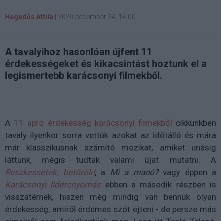
Hegedűs Attila
|
2020 december 24. 14:00
A tavalyihoz hasonlóan újfent 11
érdekességeket és kikacsintást hoztunk el a
legismertebb karácsonyi filmekből.
A
11 apró érdekesség karácsonyi filmekből
cikkünkben
tavaly ilyenkor sorra vettük azokat az időtálló és mára
már klasszikusnak számító mozikat, amiket unásig
láttunk, mégis tudtak valami újat mutatni. A
Reszkessetek, betörők!
, a
Mi a manó?
vagy éppen a
Karácsonyi lidércnyomás
ebben a második részben is
visszatérnek, hiszen még mindig van bennük olyan
érdekesség, amiről érdemes szót ejteni - de persze más