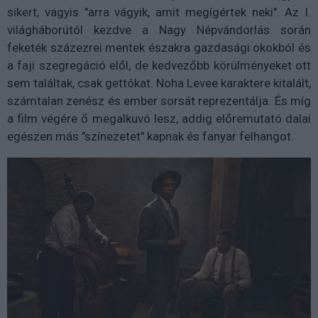
sikert, vagyis "arra vágyik, amit megígértek neki". Az I.
világháborútól kezdve a Nagy Népvándorlás során
feketék százezrei mentek északra gazdasági okokból és
a faji szegregáció elől, de kedvezőbb körülményeket ott
sem találtak, csak gettókat. Noha Levee karaktere kitalált,
számtalan zenész és ember sorsát reprezentálja. És míg
a film végére ő megalkuvó lesz, addig előremutató dalai
egészen más "színezetet" kapnak és fanyar felhangot.