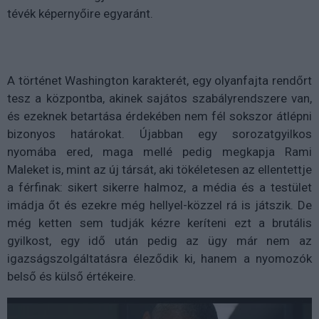
tévék képernyőire egyaránt.
A történet Washington karakterét, egy olyanfajta rendőrt
tesz a központba, akinek sajátos szabályrendszere van,
és ezeknek betartása érdekében nem fél sokszor átlépni
bizonyos határokat. Újabban egy sorozatgyilkos
nyomába ered, maga mellé pedig megkapja Rami
Maleket is, mint az új társát, aki tökéletesen az ellentettje
a férfinak: sikert sikerre halmoz, a média és a testület
imádja őt és ezekre még hellyel-közzel rá is játszik. De
még ketten sem tudják kézre keríteni ezt a brutális
gyilkost, egy idő után pedig az ügy már nem az
igazságszolgáltatásra éleződik ki, hanem a nyomozók
belső és külső értékeire.