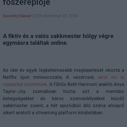
főszereplője
Goretity Dániel
|
2020 december 23. 20:00
A fiktív és a valós sakkmester hölgy végre
egymásra találtak online.
Az idei év egyik legkellemesebb meglepetését okozta a
Netflix újon minisorozata, A vezércsel,
amit mi is
roppantul szerettünk
. A főhős Beth Harmont alakító Anya
Taylor-Joy zseniálisan hozta ezt a mentális
betegségekkel és káros szenvedélyekkel küzdő
sakkmester zsenit, a hét epizódból álló széria elsöprő
sikert aratott a streaming platform kínálatában.