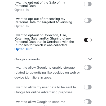
consent section.
I want to opt-out of the Sale of my
Berobbant az első kedvcsináló Az
Personal Data.
Öngyilkos Osztaghoz:
Opted In
Leleplezésre került, ki kit alakít
benne!
I want to opt-out of processing my
Personal Data for Targeted Advertising.
Hír
| 2020.08.22 21:30
Opted In
Rengeteg új infó érkezett a James
I want to opt-out of Collection, Use,
Retention, Sale, and/or Sharing of my
Gunn-féle The Suicide Squadról
Personal Data that Is Unrelated with the
Purposes for which it was collected.
Hír
| 2019.04.06 11:00
Opted Out
Jared Leto kicsit össze van
Google consents
zavarodva Joker ügyben
Hír
| 2017.09.07 20:30
I want to allow Google to enable storage
related to advertising like cookies on web or
Kerítések - Kritika
device identifiers in apps.
Hír
| 2017.08.24 11:00
I want to allow my user data to be sent to
Google for online advertising purposes.
Forgatókönyvíróra lelt a Suicide
Squad 2
I want to allow Google to send me