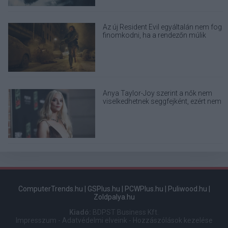
Az új Resident Evil egyáltalán nem fog
finomkodni, ha a rendezőn múlik
Anya Taylor-Joy szerint a nők nem
viselkedhetnek seggfejként, ezért nem
alkalmaznak method actinget
ComputerTrends.hu
|
GSPlus.hu
|
PCWPlus.hu
|
Puliwood.hu
|
Zoldpalya.hu
Kiadó:
BDPST Business Kft.
Impresszum
-
Adatvédelmi elveink
-
Hozzászólások kezelése