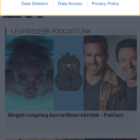
Data Deletion
Data Access
Privacy Policy
osztag
Hír
| 2016.06.21 20:50
LEGFRISSEBB PODCASTÜNK
Megint rengeteg horrorfilmet néztünk - PuliCast