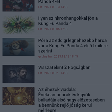
Panda 4-et!
Hír
| 2024.03.13 14:00
Ilyen szinkronhangokkal jön a
Kung Fu Panda 4
Hír
| 2024.03.05 17:00
Póra az eddigi legnehezebb harca
vár a Kung Fu Panda 4 első trailere
szerint
gsplus.hu
| 2023.12.13 18:45
Visszatekintő: Fogságban
Hír
| 2023.09.21 14:00
Az éhezők viadala:
Énekesmadarak és kígyók
balladája első nagy előzetesében
a bennünk rejlő jóság kerül
mérlegre