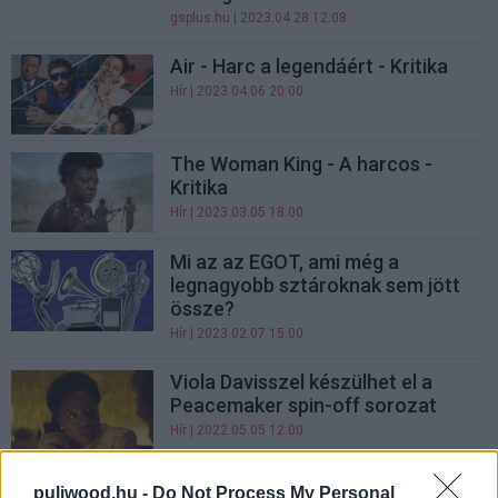
gsplus.hu
| 2023.04.28 12:08
Air - Harc a legendáért - Kritika
Hír
| 2023.04.06 20:00
The Woman King - A harcos -
Kritika
Hír
| 2023.03.05 18:00
Mi az az EGOT, ami még a
legnagyobb sztároknak sem jött
össze?
Hír
| 2023.02.07 15:00
Viola Davisszel készülhet el a
Peacemaker spin-off sorozat
Hír
| 2022.05.05 12:00
The Suicide Squad: Az Öngyilkos
puliwood.hu -
Do Not Process My Personal