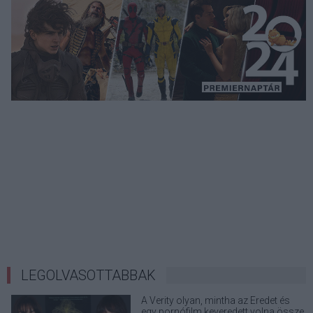
LEGOLVASOTTABBAK
A Verity olyan, mintha az Eredet és
egy pornófilm keveredett volna össze