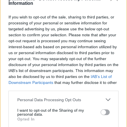
Osztag - Kritika
Information
Hír
| 2021.08.05 09:00
If you wish to opt-out of the sale, sharing to third parties, or
Tényleg bárki meghalhat az új
processing of your personal or sensitive information for
Öngyilkos Osztagban
targeted advertising by us, please use the below opt-out
Hír
| 2021.07.28 20:00
section to confirm your selection. Please note that after your
opt-out request is processed you may continue seeing
Ma Rainey: A blues nagyasszonya
interest-based ads based on personal information utilized by
- Kritika
us or personal information disclosed to third parties prior to
Hír
| 2020.12.24 09:00
your opt-out. You may separately opt-out of the further
disclosure of your personal information by third parties on the
Megérkezett az első előzetes
IAB’s list of downstream participants. This information may
Chadwick Boseman utolsó
also be disclosed by us to third parties on the
IAB’s List of
filmjéhez, a Ma Rainey-hez
Downstream Participants
that may further disclose it to other
third parties.
Hír
| 2020.10.20 20:00
Please note that this website/app uses one or more Google
Personal Data Processing Opt Outs
Megérkeztek az első képek
services and may gather and store information including but
Chadwick Boseman utolsó
not limited to your visit or usage behaviour. You may click to
I want to opt-out of the Sharing of my
filmjéből
personal data.
grant or deny consent to Google and its third-party tags to
Opted In
Hír
| 2020.10.03 08:00
use your data for below specified purposes in below Google