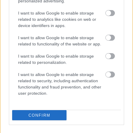
personalized advertising.
Hír
| 2017.03.16 13:35
I want to allow Google to enable storage
Előzetesen a Suicide Squad
related to analytics like cookies on web or
bővített kiadása
device identifiers in apps.
Hír
| 2016.10.05 17:55
I want to allow Google to enable storage
Fences előzetes - Denzel
related to functionality of the website or app.
Washington ismét rendez, és
főszerepet is játszik
I want to allow Google to enable storage
Hír
| 2016.10.01 09:25
related to personalization.
Suicide Squad: Öngyilkos Osztag -
I want to allow Google to enable storage
Kibeszélő
related to security, including authentication
Hír
| 2016.08.08 20:00
functionality and fraud prevention, and other
user protection.
Kínában nem mutatják be a
Suicide Squad: Öngyilkos
Osztagot
CONFIRM
Hír
| 2016.08.05 15:15
Karakterplakátokon az Öngyilkos