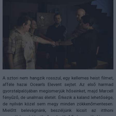
A sztori nem hangzik rosszul, egy kellemes heist filmet,
afféle hazai Ocean's Elevent sejtet. Az első harmad
gyorstalpalójában megismerjük hőseinket, majd Marcell
fényűző, de unalmas életét. Érkezik a kaland lehetősége,
de nyilván közel sem megy minden zökkenőmentesen.
Mielőtt belevágnánk, beszéljünk kicsit az itthoni