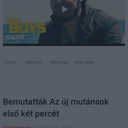
Címkék:
#amazon
#the boys
#karl urban
Bemutatták Az új mutánsok
első két percét
Gaál Alexander
|
2020 július 24. 18:00