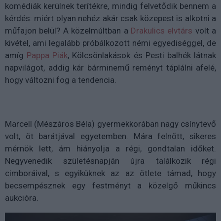
komédiák kerülnek terítékre, mindig felvetődik bennem a
kérdés: miért olyan nehéz akár csak közepest is alkotni a
műfajon belül? A közelmúltban a
Drakulics elvtárs
volt a
kivétel, ami legalább próbálkozott némi egyediséggel, de
amíg
Pappa Piák
, Kölcsönlakások és Pesti balhék látnak
napvilágot, addig kár bárminemű reményt táplálni afelé,
hogy változni fog a tendencia.
Marcell (Mészáros Béla) gyermekkorában nagy csínytevő
volt, öt barátjával egyetemben. Mára felnőtt, sikeres
mérnök lett, ám hiányolja a régi, gondtalan időket.
Negyvenedik születésnapján újra találkozik régi
cimboráival, s egyiküknek az az ötlete támad, hogy
becsempésznek egy festményt a közelgő műkincs
aukcióra.