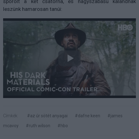
spórolt a két csatorna, és nagyszabású kalandnak
leszünk hamarosan tanúi:
Címkék:
#az úr sötét anyagai
#dafne keen
#james
mcavoy
#ruth wilson
#hbo