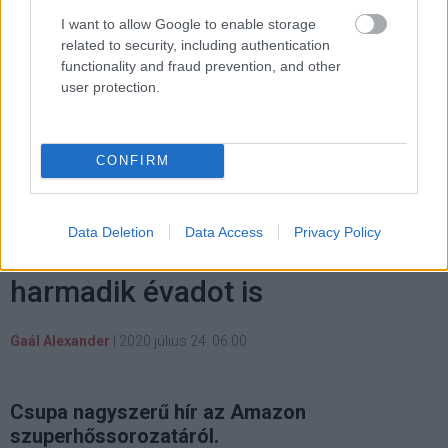
I want to allow Google to enable storage
Címkék:
#amazon prime
#truth seekers
#simon pegg
related to security, including authentication
functionality and fraud prevention, and other
#nick frost
user protection.
CONFIRM
Vérgőzős klipet kapott a The
Data Deletion
Data Access
Privacy Policy
Boys, miközben bejelentették a
harmadik évadot is
Gaál Alexander
|
2020 július 24. 06:00
Csupa nagyszerű hír az Amazon
szuperhőssorozatáról.