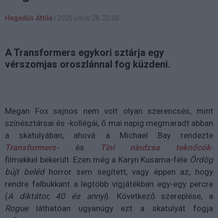
Hegedűs Attila
|
2020 július 28. 20:00
A Transformers egykori sztárja egy
vérszomjas oroszlánnal fog küzdeni.
Megan Fox sajnos nem volt olyan szerencsés, mint
színésztársai és -kollégái, ő mai napig megmaradt abban
a skatulyában, ahová a Michael Bay rendezte
Transformers-
és
Tini nindzsa teknőcök
-
filmekkel
bekerült. Ezen még a Karyn Kusama-féle
Ördög
bújt beléd
horror sem segített, vagy éppen az, hogy
rendre felbukkant a legtöbb vígjátékban egy-egy percre
(
A diktátor, 40 és annyi
). Következő szereplése, a
Rogue
láthatóan ugyanúgy ezt a skatulyát fogja