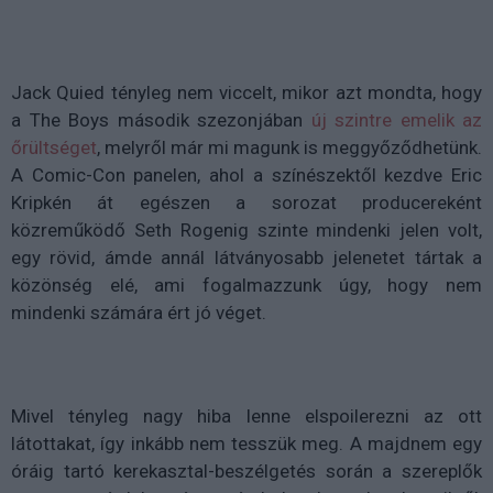
Jack Quied tényleg nem viccelt, mikor azt mondta, hogy
a The Boys második szezonjában
új szintre emelik az
őrültséget
, melyről már mi magunk is meggyőződhetünk.
A Comic-Con panelen, ahol a színészektől kezdve Eric
Kripkén át egészen a sorozat producereként
közreműködő Seth Rogenig szinte mindenki jelen volt,
egy rövid, ámde annál látványosabb jelenetet tártak a
közönség elé, ami fogalmazzunk úgy, hogy nem
mindenki számára ért jó véget.
Mivel tényleg nagy hiba lenne elspoilerezni az ott
látottakat, így inkább nem tesszük meg. A majdnem egy
óráig tartó kerekasztal-beszélgetés során a szereplők