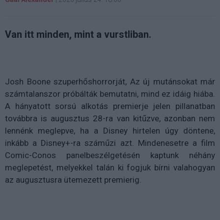
Van itt minden, mint a vurstliban.
Josh Boone szuperhőshorrorját, Az új mutánsokat már
számtalanszor próbálták bemutatni, mind ez idáig hiába.
A hányatott sorsú alkotás premierje jelen pillanatban
továbbra is augusztus 28-ra van kitűzve, azonban nem
lennénk meglepve, ha a Disney hirtelen úgy döntene,
inkább a Disney+-ra száműzi azt. Mindenesetre a film
Comic-Conos panelbeszélgetésén kaptunk néhány
meglepetést, melyekkel talán ki fogjuk bírni valahogyan
az augusztusra ütemezett premierig.