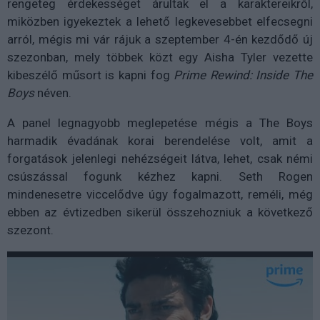
rengeteg érdekességet árultak el a karaktereikről,
miközben igyekeztek a lehető legkevesebbet elfecsegni
arról, mégis mi vár rájuk a szeptember 4-én kezdődő új
szezonban, mely többek közt egy Aisha Tyler vezette
kibeszélő műsort is kapni fog
Prime Rewind: Inside The
Boys
néven.
A panel legnagyobb meglepetése mégis a The Boys
harmadik évadának korai berendelése volt, amit a
forgatások jelenlegi nehézségeit látva, lehet, csak némi
csúszással fogunk kézhez kapni. Seth Rogen
mindenesetre viccelődve úgy fogalmazott, reméli, még
ebben az évtizedben sikerül összehozniuk a következő
szezont.