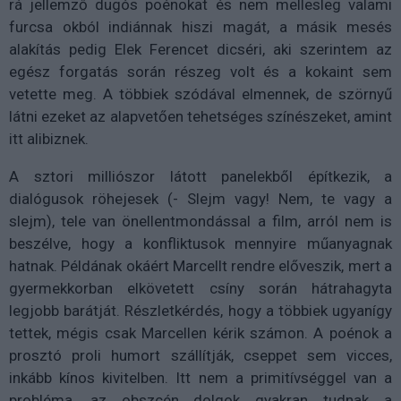
rá jellemző dugós poénokat és nem mellesleg valami
furcsa okból indiánnak hiszi magát, a másik mesés
alakítás pedig Elek Ferencet dicséri, aki szerintem az
egész forgatás során részeg volt és a kokaint sem
vetette meg. A többiek szódával elmennek, de szörnyű
látni ezeket az alapvetően tehetséges színészeket, amint
itt alibiznek.
A sztori milliószor látott panelekből építkezik, a
dialógusok röhejesek (- Slejm vagy! Nem, te vagy a
slejm), tele van önellentmondással a film, arról nem is
beszélve, hogy a konfliktusok mennyire műanyagnak
hatnak. Példának okáért Marcellt rendre előveszik, mert a
gyermekkorban elkövetett csíny során hátrahagyta
legjobb barátját. Részletkérdés, hogy a többiek ugyanígy
tettek, mégis csak Marcellen kérik számon. A poénok a
prosztó proli humort szállítják, cseppet sem vicces,
inkább kínos kivitelben. Itt nem a primitívséggel van a
probléma, az obszcén dolgok gyakran tudnak a