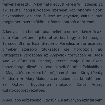
fényen keresztül. A két fiatal együtt keresi Will édesapját,
aki ezúttal hangsúlyosabb szerepet kap Andrew Scott
alakításában, de nem ő lesz az egyetlen, akire a már
megismert szereplőkön túl összepontosít a történet.
A kedvcsináló bemutatása mellett a sorozat készítői azt
is a Comic-Conon jelentették be, hogy a tehetséges
Terence Stamp lesz Giacomo Paradisi, a forrásanyag
címében szereplő titokzatos kés hordozója, aki
Cittagàzze városában az Angyalok tornyában él. Jade
Anouka (Turn Up Charlie) játssza majd Ruta Skadi
boszorkánykirálynőt, aki csatlakozik Serafine Pekkalához
a Magisztérium elleni háborújában. Simone Kirby (Peaky
Blinders) Dr. Mary Malone szerepében lesz látható, mint
az Oxfordi Egyetemen működő Sötét Anyag
Kutatócsoport vezetője.
A legújabb előzetesből úgy tűnik, a látványon ezúttal sem