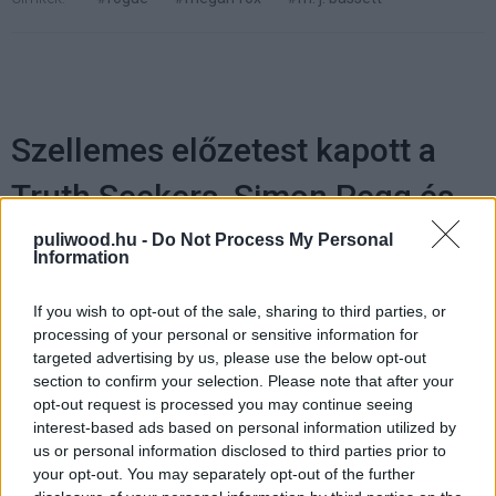
Szellemes előzetest kapott a
Truth Seekers, Simon Pegg és
Nick Frost horror komédiája
puliwood.hu -
Do Not Process My Personal
Information
Gaál Alexander
|
2020 július 24. 14:00
If you wish to opt-out of the sale, sharing to third parties, or
processing of your personal or sensitive information for
targeted advertising by us, please use the below opt-out
A sorozat egy három fős paranormális
section to confirm your selection. Please note that after your
nyomozócsapatról szól.
opt-out request is processed you may continue seeing
interest-based ads based on personal information utilized by
us or personal information disclosed to third parties prior to
your opt-out. You may separately opt-out of the further