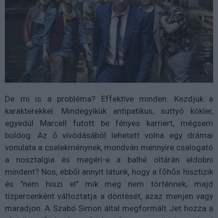
De mi is a probléma? Effektíve minden. Kezdjük a
karakterekkel. Mindegyikük antipatikus, suttyó kókler,
egyedül Marcell futott be fényes karriert, mégsem
boldog. Az ő vívódásából lehetett volna egy drámai
vonulata a cselekménynek, mondván mennyire csalogató
a nosztalgia és megéri-e a balhé oltárán eldobni
mindent? Nos, ebből annyit látunk, hogy a főhős hisztizik
és "nem hiszi el" mik meg nem történnek, majd
tízpercenként változtatja a döntését, azaz menjen vagy
maradjon. A Szabó Simon által megformált Jet hozza a