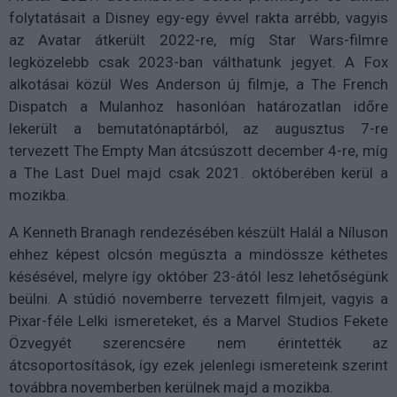
folytatásait a Disney egy-egy évvel rakta arrébb, vagyis
az Avatar átkerült 2022-re, míg Star Wars-filmre
legközelebb csak 2023-ban válthatunk jegyet. A Fox
alkotásai közül Wes Anderson új filmje, a
The French
Dispatch a Mulanhoz hasonlóan határozatlan időre
lekerült a bemutatónaptárból, az augusztus 7-re
tervezett The Empty Man átcsúszott december 4-re, míg
a The Last Duel majd csak 2021. októberében kerül a
mozikba.
A Kenneth Branagh rendezésében készült Halál a Níluson
ehhez képest olcsón megúszta a mindössze kéthetes
késésével, melyre így október 23-ától lesz lehetőségünk
beülni. A stúdió novemberre tervezett filmjeit, vagyis a
Pixar-féle Lelki ismereteket, és a Marvel Studios Fekete
Özvegyét szerencsére nem érintették az
átcsoportosítások, így ezek jelenlegi ismereteink szerint
továbbra novemberben kerülnek majd a mozikba.