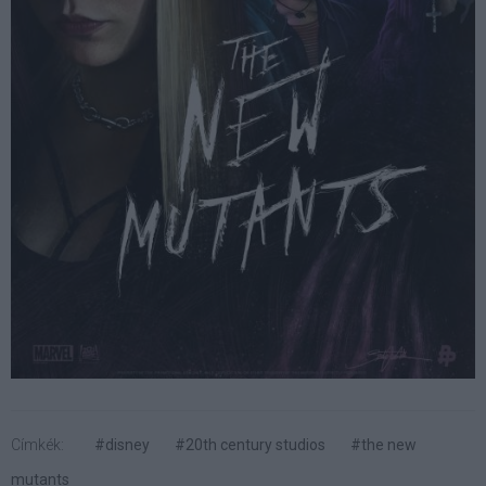
Címkék:
#disney
#20th century studios
#the new
mutants