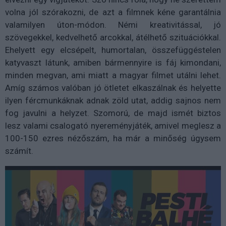
volna jól szórakozni, de azt a filmnek kéne garantálnia
valamilyen úton-módon. Némi kreativitással, jó
szövegekkel, kedvelhető arcokkal, átélhető szituációkkal.
Ehelyett egy elcsépelt, humortalan, összefüggéstelen
katyvaszt látunk, amiben bármennyire is fáj kimondani,
minden megvan, ami miatt a magyar filmet utálni lehet.
Amíg számos valóban jó ötletet elkaszálnak és helyette
ilyen fércmunkáknak adnak zöld utat, addig sajnos nem
fog javulni a helyzet. Szomorú, de majd ismét biztos
lesz valami csalogató nyereményjáték, amivel meglesz a
100-150 ezres nézőszám, ha már a minőség úgysem
számít.