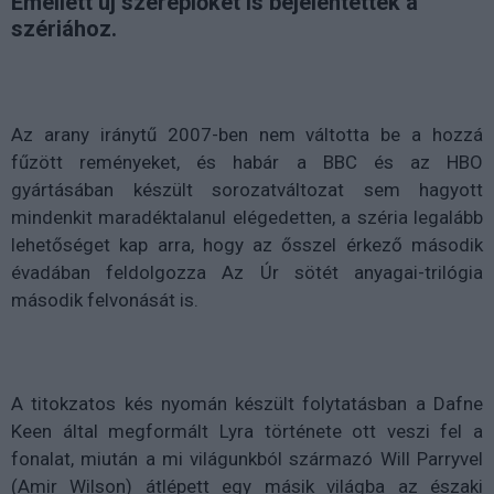
Emellett új szereplőket is bejelentettek a
szériához.
Az arany iránytű 2007-ben nem váltotta be a hozzá
fűzött reményeket, és habár a BBC és az HBO
gyártásában készült sorozatváltozat sem hagyott
mindenkit maradéktalanul elégedetten, a széria legalább
lehetőséget kap arra, hogy az ősszel érkező második
évadában feldolgozza Az Úr sötét anyagai-trilógia
második felvonását is.
A titokzatos kés nyomán készült folytatásban a Dafne
Keen által megformált Lyra története ott veszi fel a
fonalat, miután a mi világunkból származó
Will Parryvel
(Amir Wilson)
átlépett egy másik világba az északi