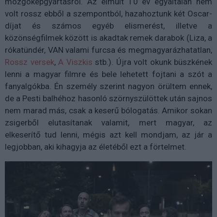
mozgóképgyártásról. Az elmúlt 10 év egyáltalán nem
volt rossz ebből a szempontból, hazahoztunk két Oscar-
díjat és számos egyéb elismerést, illetve a
közönségfilmek között is akadtak remek darabok (Liza, a
rókatündér, VAN valami furcsa és megmagyarázhatatlan,
Rossz versek
,
A Viszkis
stb.). Újra volt okunk büszkének
lenni a magyar filmre és bele lehetett fojtani a szót a
fanyalgókba. Én személy szerint nagyon örültem ennek,
de a Pesti balhéhoz hasonló szörnyszülöttek után sajnos
nem marad más, csak a keserű bólogatás. Amikor sokan
zsigerből elutasítanak valamit, mert magyar, az
elkeserítő tud lenni, mégis azt kell mondjam, az jár a
legjobban, aki kihagyja az életéből ezt a förtelmet.