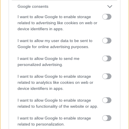
komolyra fordulnak, így hát beindul az X-aktákat
Google consents
megszégyenítő nyomozás, hiszen az igazság ezúttal is
odaát van.
I want to allow Google to enable storage
related to advertising like cookies on web or
device identifiers in apps.
I want to allow my user data to be sent to
Google for online advertising purposes.
I want to allow Google to send me
personalized advertising.
I want to allow Google to enable storage
related to analytics like cookies on web or
device identifiers in apps.
I want to allow Google to enable storage
related to functionality of the website or app.
A sorozat az Amazon Prime Video kínálatában debütál
majd.
I want to allow Google to enable storage
related to personalization.