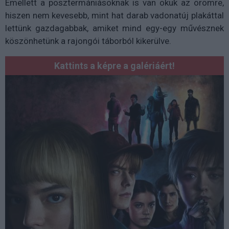
Emellett a posztermániásoknak is van okuk az örömre,
hiszen nem kevesebb, mint hat darab vadonatúj plakáttal
lettünk gazdagabbak, amiket mind egy-egy művésznek
köszönhetünk a rajongói táborból kikerülve.
Kattints a képre a galériáért!