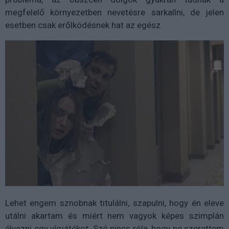
megfelelő környezetben nevetésre sarkallni, de jelen
esetben csak erőlködésnek hat az egész.
Lehet engem sznobnak titulálni, szapulni, hogy én eleve
utálni akartam és miért nem vagyok képes szimplán
élvezni egy vígjátékot. Szó nincs róla, hogy ne szerettem