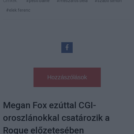
Címkék:
#pesti balhé
#mészáros béla
#szabó simon
#elek ferenc
Hozzászólások
Megan Fox ezúttal CGI-
oroszlánokkal csatározik a
Rogue előzetesében