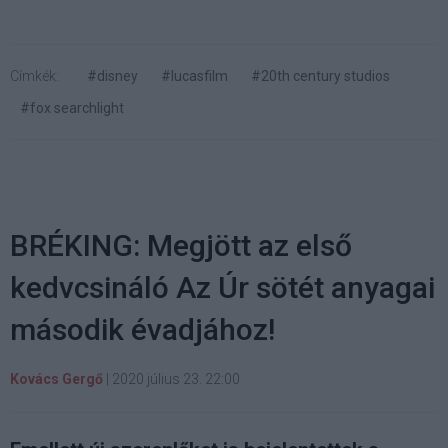
Címkék:
#disney
#lucasfilm
#20th century studios
#fox searchlight
BRÉKING: Megjött az első
kedvcsináló Az Úr sötét anyagai
második évadjához!
Kovács Gergő
|
2020 július 23. 22:00