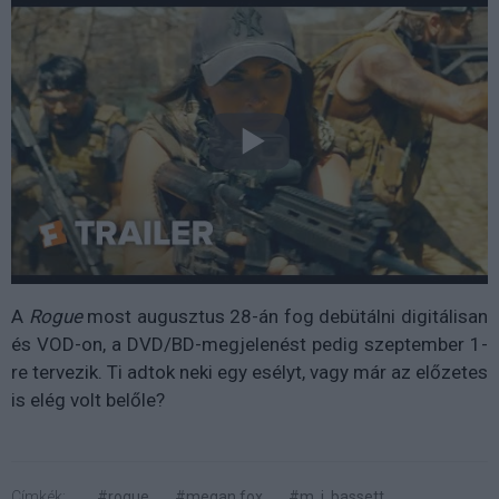
A
Rogue
most augusztus 28-án fog debütálni digitálisan
és VOD-on, a DVD/BD-megjelenést pedig szeptember 1-
re tervezik. Ti adtok neki egy esélyt, vagy már az előzetes
is elég volt belőle?
Címkék:
#rogue
#megan fox
#m. j. bassett