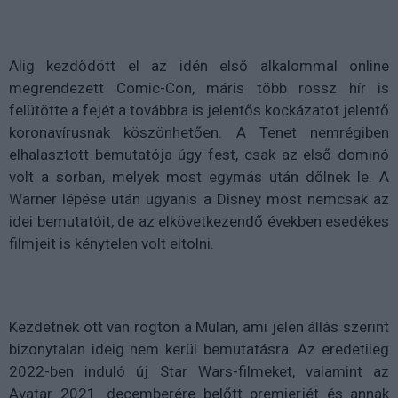
Alig kezdődött el az idén első alkalommal online
megrendezett Comic-Con, máris több rossz hír is
felütötte a fejét a továbbra is jelentős kockázatot jelentő
koronavírusnak köszönhetően. A Tenet nemrégiben
elhalasztott bemutatója úgy fest, csak az első dominó
volt a sorban, melyek most egymás után dőlnek le. A
Warner lépése után ugyanis a Disney most nemcsak az
idei bemutatóit, de az elkövetkezendő években esedékes
filmjeit is kénytelen volt eltolni.
Kezdetnek ott van rögtön a Mulan, ami jelen állás szerint
bizonytalan ideig nem kerül bemutatásra. Az eredetileg
2022-ben induló új Star Wars-filmeket, valamint az
Avatar 2021. decemberére belőtt premierjét és annak