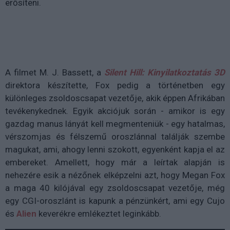
erősíteni.
A filmet M. J. Bassett, a
Silent Hill: Kinyilatkoztatás 3D
direktora készítette, Fox pedig a történetben egy
különleges zsoldoscsapat vezetője, akik éppen Afrikában
tevékenykednek. Egyik akciójuk során - amikor is egy
gazdag manus lányát kell megmenteniük - egy hatalmas,
vérszomjas és félszemű oroszlánnal találják szembe
magukat, ami, ahogy lenni szokott, egyenként kapja el az
embereket. Amellett, hogy már a leírtak alapján is
nehezére esik a nézőnek elképzelni azt, hogy Megan Fox
a maga 40 kilójával egy zsoldoscsapat vezetője, még
egy CGI-oroszlánt is kapunk a pénzünkért, ami egy Cujo
és
Alien
keverékre emlékeztet leginkább.