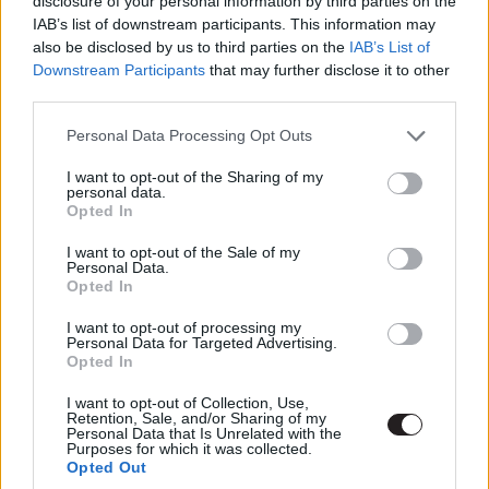
disclosure of your personal information by third parties on the
Simon Pegg és Nick Frost a Haláli hullák hajnala, A
IAB’s list of downstream participants. This information may
vaskabátok, A világvége és a Paul után hamarosan ismét
also be disclosed by us to third parties on the
IAB’s List of
összeállnak egy komikus horror, a Truth Seekers
Downstream Participants
that may further disclose it to other
third parties.
kedvéért, ahol a páros ezúttal a természetfelettivel
találja szemben magát.
Please note that this website/app uses one or more Google
Personal Data Processing Opt Outs
services and may gather and store information including but
not limited to your visit or usage behaviour. You may click to
I want to opt-out of the Sharing of my
personal data.
grant or deny consent to Google and its third-party tags to
Opted In
use your data for below specified purposes in below Google
A mai napig népszerű paranormális jelenségekkel
consent section.
foglalkozó műsorok egyfajta szatírájaként is felfogható
I want to opt-out of the Sale of my
Personal Data.
Truth Seekers-ben Pegg és Frost karakterei
Opted In
szabadidejükben paranormális nyomozókként az
I want to opt-out of processing my
Egyesült Királyság legszellemesebb helyeit járják be,
Personal Data for Targeted Advertising.
hogy aztán az ott filmre vett szörnyűségeket az
Opted In
interneten tegyék közzé. A dolgok viszont sötét
I want to opt-out of Collection, Use,
fordulatot vesznek, amikor a páros egy a teljes emberi
Retention, Sale, and/or Sharing of my
Personal Data that Is Unrelated with the
fajt fenyegető összeesküvés nyomaira bukkan, ekkor
Purposes for which it was collected.
Opted Out
ugyanis az addig ártalmatlannak tűnő esetek valóban