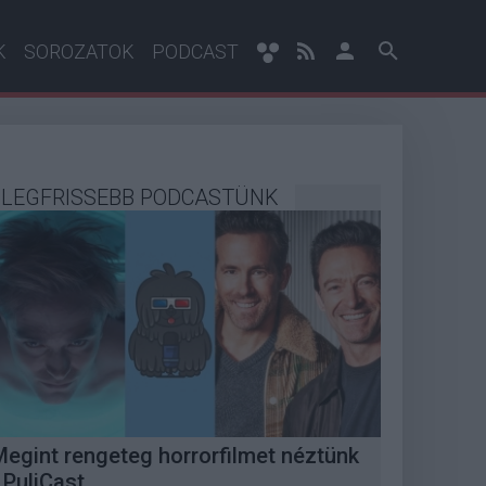
K
SOROZATOK
PODCAST
LEGFRISSEBB PODCASTÜNK
Megint rengeteg horrorfilmet néztünk
 PuliCast