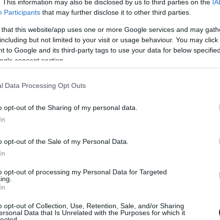
. This information may also be disclosed by us to third parties on the
IA
Participants
that may further disclose it to other third parties.
e egy üzenetet, hanem a narratíva és annak minden
yan problémára, ami minket közvetlenül szerencsére nem
 that this website/app uses one or more Google services and may gath
including but not limited to your visit or usage behaviour. You may click 
özösen felelős a másikért. A Wind River nem csak
 to Google and its third-party tags to use your data for below specifi
 céllal készült el. Véletlenül sem akarom elrontani ezt
ogle consent section.
gy a nők, de igazából nemtől függetlenül is véghezvitt
ottsággal, mégis kíméletlenül, szívbemarkolóan meséli
l Data Processing Opt Outs
gyon ritkán látni a mozik vásznain. A rendező finom
r játéka tette lehetővé, aki számomra mostanában
o opt-out of the Sharing of my personal data.
tt ő igazán nagy név Hollywoodban. Az Érkezés során
In
 biztos vagyok benne, hogy nem csak belelátom azt a
vonultat fel forradalmain széles eszköztárat, annak
o opt-out of the Sale of my Personal Data.
ul (érdekes, mintha magát a filmet jellemeztem volna).
In
 végig jelen van a filmben, ám az idő nagyjában
to opt-out of processing my Personal Data for Targeted
amosan kerül a felszínre.
ing.
In
o opt-out of Collection, Use, Retention, Sale, and/or Sharing
ersonal Data that Is Unrelated with the Purposes for which it
lected.