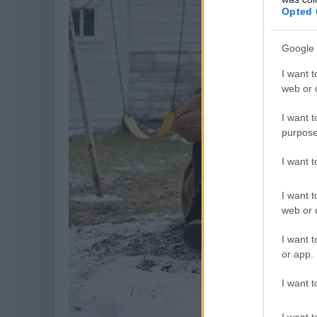
Opted 
Google 
I want t
web or d
I want t
purpose
I want 
I want t
web or d
I want t
or app.
I want t
I want t