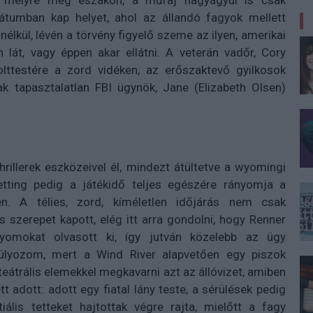
tt, melyre meg északon, a műfaj nagyágyúi is csak
vátumban kap helyet, ahol az állandó fagyok mellett
élkül, lévén a törvény figyelő szeme az ilyen, amerikai
n lát, vagy éppen akar ellátni. A veterán vadőr, Cory
olttestére a zord vidéken, az erőszaktevő gyilkosok
ak tapasztalatlan FBI ügynök, Jane (Elizabeth Olsen)
rillerek eszközeivel él, mindezt átültetve a wyomingi
etting pedig a játékidő teljes egészére rányomja a
en. A télies, zord, kíméletlen időjárás nem csak
s szerepet kapott, elég itt arra gondolni, hogy Renner
yomokat olvasott ki, így jutván közelebb az ügy
úlyozom, mert a Wind River alapvetően egy piszok
teátrális elemekkel megkavarni azt az állóvizet, amiben
 adott: adott egy fiatal lány teste, a sérülések pedig
iális tetteket hajtottak végre rajta, mielőtt a fagy