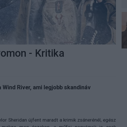
yomon - Kritika
a Wind River, ami legjobb skandináv
lor Sheridan újfent maradt a krimik zsánerénél, egész