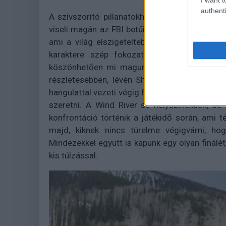
authenti
A szívszorító pillanatokhoz társul Elizabeth 
viseli magán az FBI betűit, életében akkor e
ami a világ elszigeteltebb pontjain zajlik. 
karaktere szép fokozatosan mocskolódik b
köszönhetően mi magunk is osztozni fogunk
részletesebben, lévén Sheridan nem váratlan
hangulattal vezeti végig filmjét, ami hiába a 
szeretni. A Wind River se helyszínekben, se
konfrontáció történik a játékidő során, ami t
majd, kiknek nincs türelme végigvárni, h
Mindezekkel együtt is kapunk egy olyan finálét
kis túlzással.