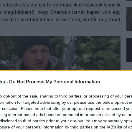
mindezek alapján szinte mi magunk is képesek lennénk
ra megdöbbentő, hogy Sheridan ismét képes volt egy
val bíró alkotást letenni az asztalra, amitől még most
hu -
Do Not Process My Personal Information
to opt-out of the sale, sharing to third parties, or processing of your per
formation for targeted advertising by us, please use the below opt-out s
r selection. Please note that after your opt-out request is processed y
eing interest-based ads based on personal information utilized by us or
disclosed to third parties prior to your opt-out. You may separately opt-
losure of your personal information by third parties on the IAB’s list of