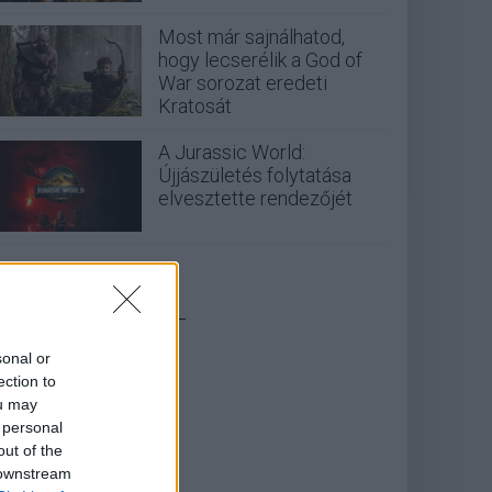
Most már sajnálhatod,
hogy lecserélik a God of
War sorozat eredeti
Kratosát
A Jurassic World:
Újjászületés folytatása
elvesztette rendezőjét
_
sonal or
ection to
ou may
 personal
out of the
 downstream