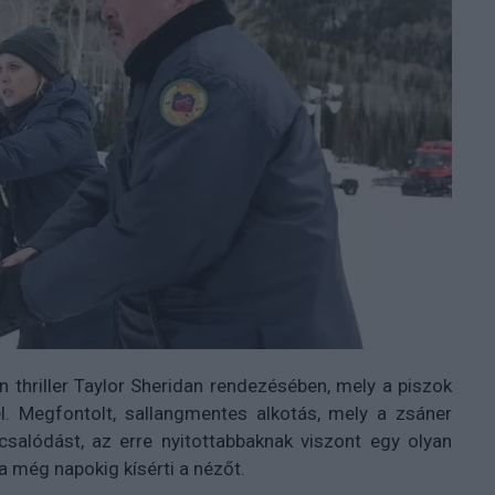
 thriller Taylor Sheridan rendezésében, mely a piszok
el. Megfontolt, sallangmentes alkotás, mely a zsáner
csalódást, az erre nyitottabbaknak viszont egy olyan
a még napokig kísérti a nézőt.