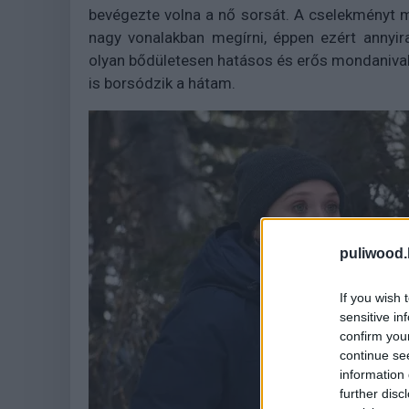
bevégezte volna a nő sorsát. A cselekményt 
nagy vonalakban megírni, éppen ezért annyi
olyan bődületesen hatásos és erős mondanivaló
is borsódzik a hátam.
puliwood.
If you wish 
sensitive in
confirm you
continue se
information 
further disc