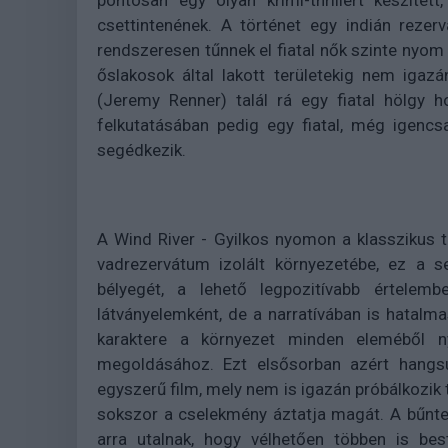
pontosan egy olyan krimi-thrillert készíte
csettintenének. A történet egy indián rezer
rendszeresen tűnnek el fiatal nők szinte nyom n
őslakosok által lakott területekig nem igazá
(Jeremy Renner) talál rá egy fiatal hölgy h
felkutatásában pedig egy fiatal, még igencs
segédkezik.
A Wind River - Gyilkos nyomon a klasszikus th
vadrezervátum izolált környezetébe, ez a s
bélyegét, a lehető legpozitívabb értelemb
látványelemként, de a narratívában is hatalma
karaktere a környezet minden eleméből n
megoldásához. Ezt elsősorban azért hangs
egyszerű film, mely nem is igazán próbálkozik 
sokszor a cselekmény áztatja magát. A bűntett
arra utalnak, hogy vélhetően többen is best