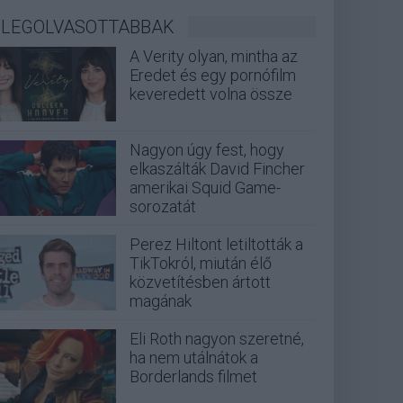
LEGOLVASOTTABBAK
A Verity olyan, mintha az
Eredet és egy pornófilm
keveredett volna össze
Nagyon úgy fest, hogy
elkaszálták David Fincher
amerikai Squid Game-
sorozatát
Perez Hiltont letiltották a
TikTokról, miután élő
közvetítésben ártott
magának
Eli Roth nagyon szeretné,
ha nem utálnátok a
Borderlands filmet