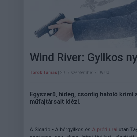
Wind River: Gyilkos n
Török Tamás
|
2017 szeptember 7. 09:00
Egyszerű, hideg, csontig hatoló krimi 
műfajtársait idézi.
A Sicario - A bérgyilkos és
A préri urai
után Tay