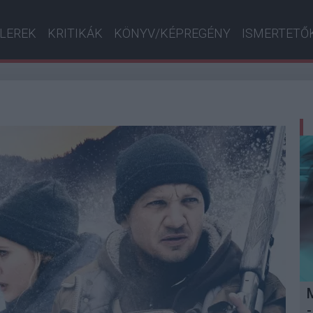
ILEREK
KRITIKÁK
KÖNYV/KÉPREGÉNY
ISMERTETŐ
-