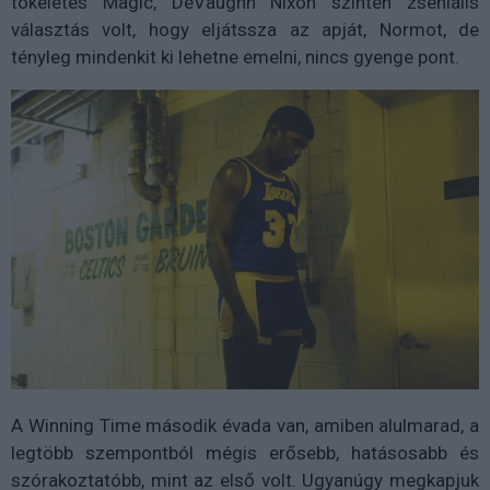
tökéletes Magic, DeVaughn Nixon szintén zseniális
választás volt, hogy eljátssza az apját, Normot, de
tényleg mindenkit ki lehetne emelni, nincs gyenge pont.
A Winning Time második évada van, amiben alulmarad, a
legtöbb szempontból mégis erősebb, hatásosabb és
szórakoztatóbb, mint az első volt. Ugyanúgy megkapjuk