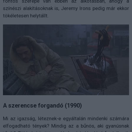
fontos szerepe van ebben az alkotásban, ahogy a
színészi alakításoknak is, Jeremy Irons pedig már ekkor
tökéletesen helytállt.
A szerencse forgandó (1990)
Mi az igazság, léteznek-e egyáltalán mindenki számára
elfogadható tények? Mindig az a bűnös, aki gyanúsnak