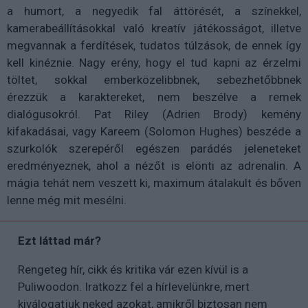
a humort, a negyedik fal áttörését, a színekkel,
kamerabeállításokkal való kreatív játékosságot, illetve
megvannak a ferdítések, tudatos túlzások, de ennek így
kell kinéznie. Nagy erény, hogy el tud kapni az érzelmi
töltet, sokkal emberközelibbnek, sebezhetőbbnek
érezzük a karaktereket, nem beszélve a remek
dialógusokról. Pat Riley (Adrien Brody) kemény
kifakadásai, vagy Kareem (Solomon Hughes) beszéde a
szurkolók szerepéről egészen parádés jeleneteket
eredményeznek, ahol a nézőt is elönti az adrenalin. A
mágia tehát nem veszett ki, maximum átalakult és bőven
lenne még mit mesélni.
Ezt láttad már?
Rengeteg hír, cikk és kritika vár ezen kívül is a
Puliwoodon. Iratkozz fel a hírlevelünkre, mert
kiválogatjuk neked azokat, amikről biztosan nem