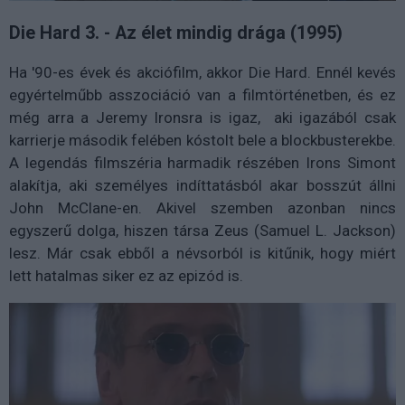
Die Hard 3. - Az élet mindig drága (1995)
Ha '90-es évek és akciófilm, akkor Die Hard. Ennél kevés
egyértelműbb asszociáció van a filmtörténetben, és ez
még arra a Jeremy Ironsra is igaz, aki igazából csak
karrierje második felében kóstolt bele a blockbusterekbe.
A legendás filmszéria harmadik részében Irons Simont
alakítja, aki személyes indíttatásból akar bosszút állni
John McClane-en. Akivel szemben azonban nincs
egyszerű dolga, hiszen társa Zeus (Samuel L. Jackson)
lesz. Már csak ebből a névsorból is kitűnik, hogy miért
lett hatalmas siker ez az epizód is.