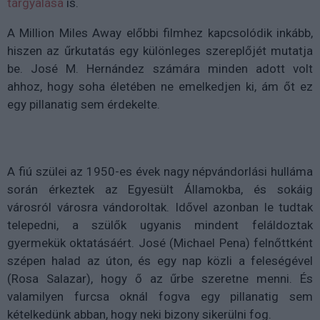
tárgyalása
is.
A Million Miles Away előbbi filmhez kapcsolódik inkább,
hiszen az űrkutatás egy különleges szereplőjét mutatja
be. José M. Hernández számára minden adott volt
ahhoz, hogy soha életében ne emelkedjen ki, ám őt ez
egy pillanatig sem érdekelte.
A fiú szülei az 1950-es évek nagy népvándorlási hulláma
során érkeztek az Egyesült Államokba, és sokáig
városról városra vándoroltak. Idővel azonban le tudtak
telepedni, a szülők ugyanis mindent feláldoztak
gyermekük oktatásáért. José (Michael Pena) felnőttként
szépen halad az úton, és egy nap közli a feleségével
(Rosa Salazar), hogy ő az űrbe szeretne menni. És
valamilyen furcsa oknál fogva egy pillanatig sem
kételkedünk abban, hogy neki bizony sikerülni fog.