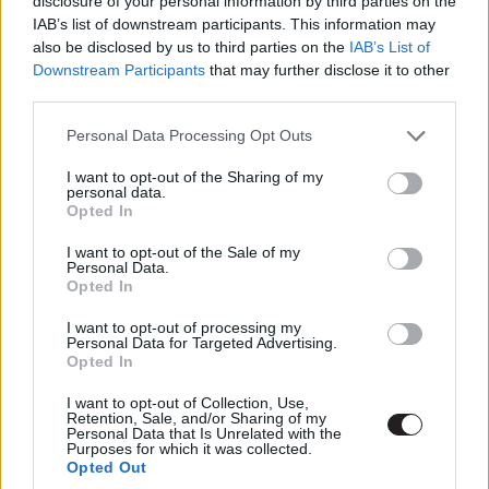
disclosure of your personal information by third parties on the
párbeszédet váltott ki. Sokan mesterinek, mások viszont
IAB’s list of downstream participants. This information may
látványos blöffnek kiáltották ki, azt azonban senki nem
also be disclosed by us to third parties on the
IAB’s List of
Downstream Participants
that may further disclose it to other
vonta kétségbe, hogy Jeremy Irons zseniális volt
third parties.
Ozymandias szerepében.
Please note that this website/app uses one or more Google
Personal Data Processing Opt Outs
services and may gather and store information including but
not limited to your visit or usage behaviour. You may click to
I want to opt-out of the Sharing of my
personal data.
grant or deny consent to Google and its third-party tags to
Opted In
use your data for below specified purposes in below Google
consent section.
I want to opt-out of the Sale of my
Personal Data.
Opted In
I want to opt-out of processing my
Personal Data for Targeted Advertising.
Opted In
I want to opt-out of Collection, Use,
Retention, Sale, and/or Sharing of my
Personal Data that Is Unrelated with the
Purposes for which it was collected.
Opted Out
Címkék:
#jeremy irons
#a nagy gázsi
#a szerencse