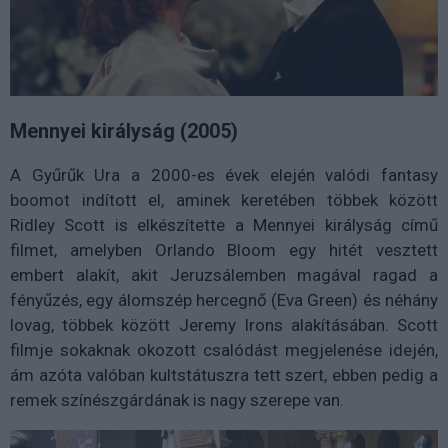
Mennyei királyság (2005)
A Gyűrűk Ura a 2000-es évek elején valódi fantasy
boomot indított el, aminek keretében többek között
Ridley Scott is elkészítette a Mennyei királyság című
filmet, amelyben Orlando Bloom egy hitét vesztett
embert alakít, akit Jeruzsálemben magával ragad a
fényűzés, egy álomszép hercegnő (Eva Green) és néhány
lovag, többek között Jeremy Irons alakításában. Scott
filmje sokaknak okozott csalódást megjelenése idején,
ám azóta valóban kultstátuszra tett szert, ebben pedig a
remek színészgárdának is nagy szerepe van.