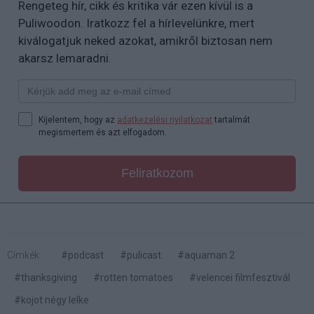
Rengeteg hír, cikk és kritika vár ezen kívül is a
Puliwoodon. Iratkozz fel a hírlevelünkre, mert
kiválogatjuk neked azokat, amikről biztosan nem
akarsz lemaradni.
Kijelentem, hogy az
adatkezelési nyilatkozat
tartalmát
megismertem és azt elfogadom.
Feliratkozom
Címkék:
#podcast
#pulicast
#aquaman 2
#thanksgiving
#rotten tomatoes
#velencei filmfesztivál
#kojot négy lelke