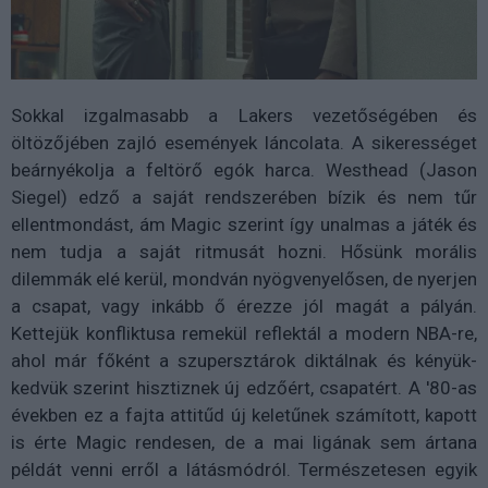
Sokkal izgalmasabb a Lakers vezetőségében és
öltözőjében zajló események láncolata. A sikerességet
beárnyékolja a feltörő egók harca. Westhead (Jason
Siegel) edző a saját rendszerében bízik és nem tűr
ellentmondást, ám Magic szerint így unalmas a játék és
nem tudja a saját ritmusát hozni. Hősünk morális
dilemmák elé kerül, mondván nyögvenyelősen, de nyerjen
a csapat, vagy inkább ő érezze jól magát a pályán.
Kettejük konfliktusa remekül reflektál a modern NBA-re,
ahol már főként a szupersztárok diktálnak és kényük-
kedvük szerint hisztiznek új edzőért, csapatért. A '80-as
években ez a fajta attitűd új keletűnek számított, kapott
is érte Magic rendesen, de a mai ligának sem ártana
példát venni erről a látásmódról. Természetesen egyik