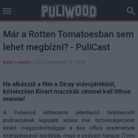
Már a Rotten Tomatoesban sem
lehet megbízni? - PuliCast
Kátai Levente
|
2023 szeptember 20. 14:00
Ha elkészül a film a Stray videojátékból,
kötelezően Kivert macskák címmel kell itthon
mennie!
A Puliwood kéthetente jelentkező hírkibeszélő
podcastjánek legújabb adása már biztonságérzetet
kínáló megszokottsággal a box office eredmények
kitárgyalásával kezdődik, majd a podcast hangjai (Tomi