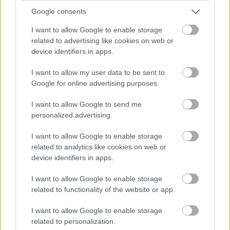
Google consents
forgandó
#lolita
#csodálatos júlia
#mennyei királyság
I want to allow Google to enable storage
#watchmen
related to advertising like cookies on web or
device identifiers in apps.
I want to allow my user data to be sent to
Google for online advertising purposes.
Évadkritika: Győzelmi sorozat:
I want to allow Google to send me
personalized advertising.
A Lakers dinasztia
I want to allow Google to enable storage
felemelkedése 2. évad
related to analytics like cookies on web or
device identifiers in apps.
Péter Zsombor
|
2023 szeptember 19. 17:00
I want to allow Google to enable storage
related to functionality of the website or app.
Magic is back, baby!
I want to allow Google to enable storage
related to personalization.