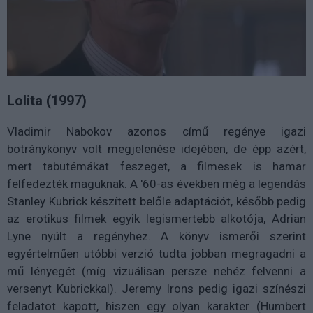
Lolita (1997)
Vladimir Nabokov azonos című regénye igazi
botránykönyv volt megjelenése idejében, de épp azért,
mert tabutémákat feszeget, a filmesek is hamar
felfedezték maguknak. A '60-as években még a legendás
Stanley Kubrick készített belőle adaptációt, később pedig
az erotikus filmek egyik legismertebb alkotója, Adrian
Lyne nyúlt a regényhez. A könyv ismerői szerint
egyértelműen utóbbi verzió tudta jobban megragadni a
mű lényegét (míg vizuálisan persze nehéz felvenni a
versenyt Kubrickkal). Jeremy Irons pedig igazi színészi
feladatot kapott, hiszen egy olyan karakter (Humbert