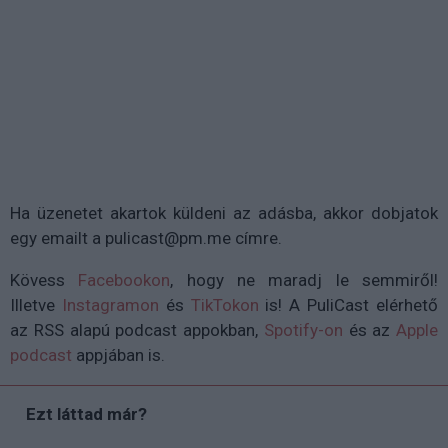
Ha üzenetet akartok küldeni az adásba, akkor dobjatok
egy emailt a pulicast@pm.me címre.
Kövess
Facebookon
, hogy ne maradj le semmiről!
Illetve
Instagramon
és
TikTokon
is
!
A PuliCast elérhető
az RSS alapú podcast appokban,
Spotify-on
és az
Apple
podcast
appjában is.
Ezt láttad már?