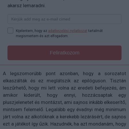
akarsz lemaradni.
Kijelentem, hogy az
adatkezelési nyilatkozat
tartalmát
megismertem és azt elfogadom.
Feliratkozom
A legszomorúbb pont azonban, hogy a sorozatot
elkaszálták és ez meglátszik az epilóguson. Tisztán
leszűrhető, hogy mi lett volna az eredeti befejezés, ám
amikor kiderült, hogy ennyi, hozzácsaptak egy
pluszjelenetet és montázst, ami sajnos inkább elkeserítő,
mintsem felemelő. Legalább egy évadnyi még minimum
járt volna az alkotóknak a kerekebb lezárásért, de sajnos
ezt a játékot így űzik. Hazudnék, ha azt mondanám, hogy