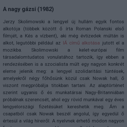
A nagy gázsi (1982)
Jerzy Skolimowski a lengyel új hullám egyik fontos
alkotója (többek között ő írta Roman Polanski első
filmjét, a Kés a vízbent), aki még évtizedek múltán is
alkot, legutóbbi például az
IÁ című alkotása
jutott el a
mozikba. Skolimowski a kelet-európai film
társadalomtudatos vonulatához tartozik, így ebben a
rendezésében is a szocialista múlt egy nagyon konkrét
eleme jelenik meg: a lengyel szolidaritási tüntések,
amelyekről négy főhősünk közül csak Nowak hall, ő
viszont megpróbálja titokban tartani. Az alaptörténet
szerint ugyanis ő és munkatársai Nagy-Britanniában
próbálnak szerencsét, ahol egy rövid munkával egy éves
lengyelországi fizetésüket kereshetik meg. Ám a
csapatból csak Nowak beszél angolul, így egyedül ő
értesül a világ híreiről. A nyelvnek érhető módon nagyon