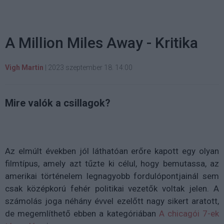
A Million Miles Away - Kritika
Vigh Martin
|
2023 szeptember 18. 14:00
Mire valók a csillagok?
Az elmúlt években jól láthatóan erőre kapott egy olyan
filmtípus, amely azt tűzte ki célul, hogy bemutassa, az
amerikai történelem legnagyobb fordulópontjainál sem
csak középkorú fehér politikai vezetők voltak jelen. A
számolás joga néhány évvel ezelőtt nagy sikert aratott,
de megemlíthető ebben a kategóriában
A chicagói 7-ek