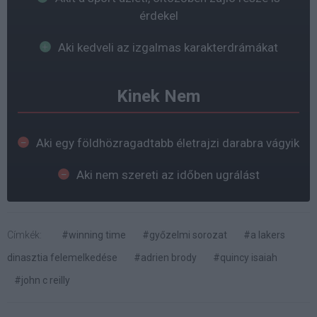
érdekel
Aki kedveli az izgalmas karakterdrámákat
Kinek Nem
Aki egy földhözragadtabb életrajzi darabra vágyik
Aki nem szereti az időben ugrálást
Címkék:
#winning time
#győzelmi sorozat
#a lakers
dinasztia felemelkedése
#adrien brody
#quincy isaiah
#john c reilly