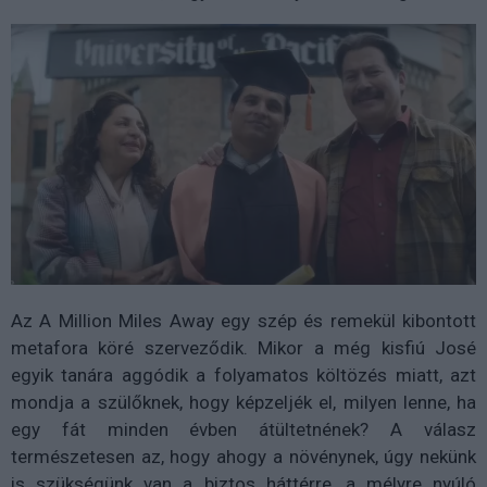
Az A Million Miles Away egy szép és remekül kibontott
metafora köré szerveződik. Mikor a még kisfiú José
egyik tanára aggódik a folyamatos költözés miatt, azt
mondja a szülőknek, hogy képzeljék el, milyen lenne, ha
egy fát minden évben átültetnének? A válasz
természetesen az, hogy ahogy a növénynek, úgy nekünk
is szükségünk van a biztos háttérre, a mélyre nyúló