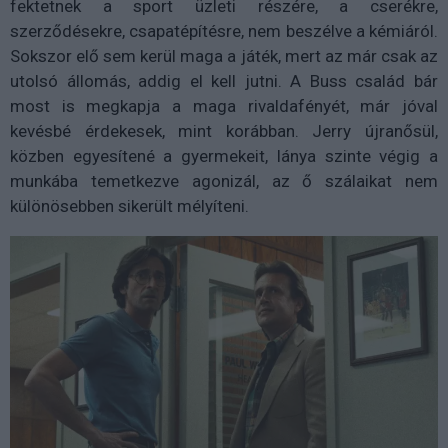
fektetnek a sport üzleti részére, a cserékre,
szerződésekre, csapatépítésre, nem beszélve a kémiáról.
Sokszor elő sem kerül maga a játék, mert az már csak az
utolsó állomás, addig el kell jutni. A Buss család bár
most is megkapja a maga rivaldafényét, már jóval
kevésbé érdekesek, mint korábban. Jerry újranősül,
közben egyesítené a gyermekeit, lánya szinte végig a
munkába temetkezve agonizál, az ő szálaikat nem
különösebben sikerült mélyíteni.