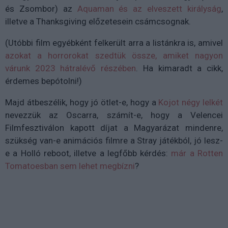
és Zsombor) az
Aquaman és az elveszett királyság
,
illetve a Thanksgiving előzetesein csámcsognak.
(Utóbbi film egyébként felkerült arra a listánkra is, amivel
azokat a horrorokat szedtük össze, amiket nagyon
várunk 2023 hátralévő részében
. Ha kimaradt a cikk,
érdemes bepótolni!)
Majd átbeszélik, hogy jó ötlet-e, hogy a
Kojot négy lelkét
nevezzük az Oscarra, számít-e, hogy a Velencei
Filmfesztiválon kapott díjat a Magyarázat mindenre,
szükség van-e animációs filmre a Stray játékból, jó lesz-
e a Holló reboot, illetve a legfőbb kérdés:
már a Rotten
Tomatoesban sem lehet megbízni
?