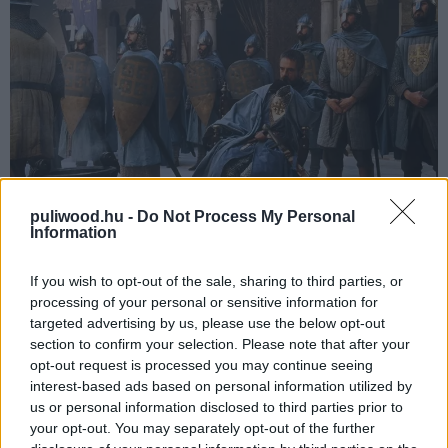
puliwood.hu -
Do Not Process My Personal
Information
If you wish to opt-out of the sale, sharing to third parties, or
Watchmen (2019)
processing of your personal or sensitive information for
targeted advertising by us, please use the below opt-out
A Watchment a képregényműfaj egyik definitív művének
section to confirm your selection. Please note that after your
opt-out request is processed you may continue seeing
tartják, amely minden klisét újragondolt a műfajjal
interest-based ads based on personal information utilized by
kapcsolatban. Alan Moore alkotásának több
us or personal information disclosed to third parties prior to
feldolgozása is készült, a 2009-ben nyilvánosságra
your opt-out. You may separately opt-out of the further
került film ma már kultmű, de az HBO sorozata is élénk