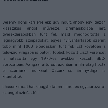
Jeremy Irons karrierje épp úgy indult, ahogy egy igazán
klasszikus angol művészé. Drámaiskolába járt,
gyerekdarabokban tűnt fel, majd meghódította a
legnagyobb színpadokat, egyes nyilvántartások szerint
több mint 1000 előadásban tűnt fel. Ezt követően a
televízió világába is betört, többek között Liszt Ferencet
is játszotta egy 1970-es években készült BBC-
sorozatban. Az igazi áttörést azonban a filmvilág hozta
el számára, munkáját Oscar- és Emmy-díjjal is
kitüntették.
Lássunk most hat kihagyhatatlan filmet és egy sorozatot
az angol színésztől!