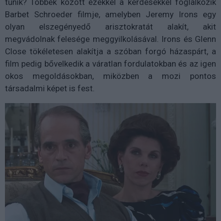
tűnik? Többek között ezekkel a kérdésekkel foglalkozik
Barbet Schroeder filmje, amelyben Jeremy Irons egy
olyan elszegényedő arisztokratát alakít, akit
megvádolnak felesége meggyilkolásával. Irons és Glenn
Close tökéletesen alakítja a szóban forgó házaspárt, a
film pedig bővelkedik a váratlan fordulatokban és az igen
okos megoldásokban, miközben a mozi pontos
társadalmi képet is fest.