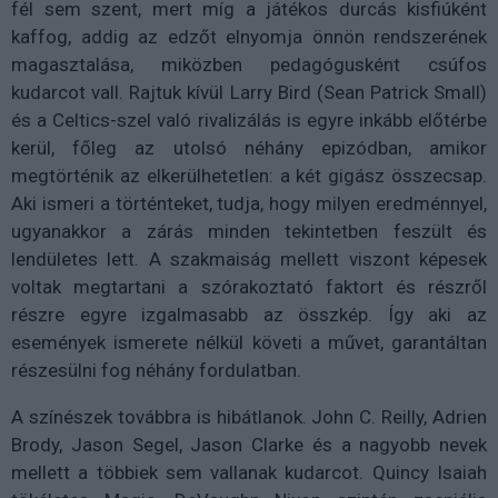
fél sem szent, mert míg a játékos durcás kisfiúként
kaffog, addig az edzőt elnyomja önnön rendszerének
magasztalása, miközben pedagógusként csúfos
kudarcot vall. Rajtuk kívül Larry Bird (Sean Patrick Small)
és a Celtics-szel való rivalizálás is egyre inkább előtérbe
kerül, főleg az utolsó néhány epizódban, amikor
megtörténik az elkerülhetetlen: a két gigász összecsap.
Aki ismeri a történteket, tudja, hogy milyen eredménnyel,
ugyanakkor a zárás minden tekintetben feszült és
lendületes lett. A szakmaiság mellett viszont képesek
voltak megtartani a szórakoztató faktort és részről
részre egyre izgalmasabb az összkép. Így aki az
események ismerete nélkül követi a művet, garantáltan
részesülni fog néhány fordulatban.
A színészek továbbra is hibátlanok. John C. Reilly, Adrien
Brody, Jason Segel, Jason Clarke és a nagyobb nevek
mellett a többiek sem vallanak kudarcot. Quincy Isaiah