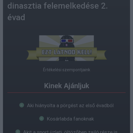
dinasztia felemelkedése 2.
évad
Értékelési szempontjaink
Kinek Ajánljuk
Aki hiányolta a pörgést az első évadból
Kosárlabda fanoknak
Akit a sport üzleti, öltözőben zajló része is