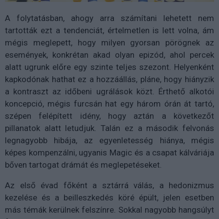
A folytatásban, ahogy arra számítani lehetett nem
tartották ezt a tendenciát, értelmetlen is lett volna, ám
mégis meglepett, hogy milyen gyorsan pörögnek az
események, konkrétan akad olyan epizód, ahol percek
alatt ugrunk előre egy szinte teljes szezont. Helyenként
kapkodónak hathat ez a hozzáállás, pláne, hogy hiányzik
a kontraszt az időbeni ugrálások közt. Érthető alkotói
koncepció, mégis furcsán hat egy három órán át tartó,
szépen felépített idény, hogy aztán a következőt
pillanatok alatt letudjuk. Talán ez a második felvonás
legnagyobb hibája, az egyenletesség hiánya, mégis
képes kompenzálni, ugyanis Magic és a csapat kálváriája
bőven tartogat drámát és meglepetéseket.
Az első évad főként a sztárrá válás, a hedonizmus
kezelése és a beilleszkedés köré épült, jelen esetben
más témák kerülnek felszínre. Sokkal nagyobb hangsúlyt