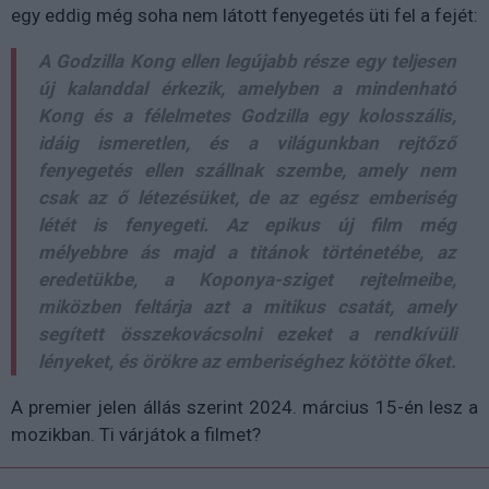
egy eddig még soha nem látott fenyegetés üti fel a fejét:
A Godzilla Kong ellen legújabb része egy teljesen
új kalanddal érkezik, amelyben a mindenható
Kong és a félelmetes Godzilla egy kolosszális,
idáig ismeretlen, és a világunkban rejtőző
fenyegetés ellen szállnak szembe, amely nem
csak az ő létezésüket, de az egész emberiség
létét is fenyegeti. Az epikus új film még
mélyebbre ás majd a titánok történetébe, az
eredetükbe, a Koponya-sziget rejtelmeibe,
miközben feltárja azt a mitikus csatát, amely
segített összekovácsolni ezeket a rendkívüli
lényeket, és örökre az emberiséghez kötötte őket.
A premier
jelen állás szerint 2024. március 15-én lesz a
mozikban. Ti várjátok a filmet?