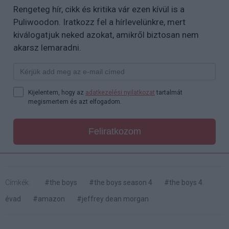
Rengeteg hír, cikk és kritika vár ezen kívül is a
Puliwoodon. Iratkozz fel a hírlevelünkre, mert
kiválogatjuk neked azokat, amikről biztosan nem
akarsz lemaradni.
Kijelentem, hogy az
adatkezelési nyilatkozat
tartalmát
megismertem és azt elfogadom.
Feliratkozom
Címkék:
#the boys
#the boys season 4
#the boys 4.
évad
#amazon
#jeffrey dean morgan