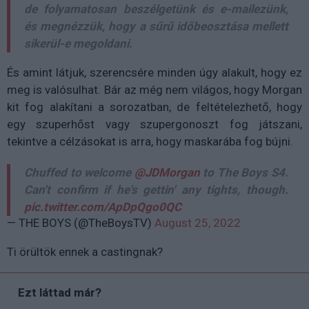
de folyamatosan beszélgetünk és e-mailezünk,
és megnézzük, hogy a sűrű időbeosztása mellett
sikerül-e megoldani.
És amint látjuk, szerencsére minden úgy alakult, hogy ez
meg is valósulhat. Bár az még nem világos, hogy Morgan
kit fog alakítani a sorozatban, de feltételezhető, hogy
egy szuperhőst vagy szupergonoszt fog játszani,
tekintve a célzásokat is arra, hogy maskarába fog bújni.
Chuffed to welcome
@JDMorgan
to The Boys S4.
Can't confirm if he's gettin' any tights, though.
pic.twitter.com/ApDpQgo0QC
— THE BOYS (@TheBoysTV)
August 25, 2022
Ti örültök ennek a castingnak?
Ezt láttad már?