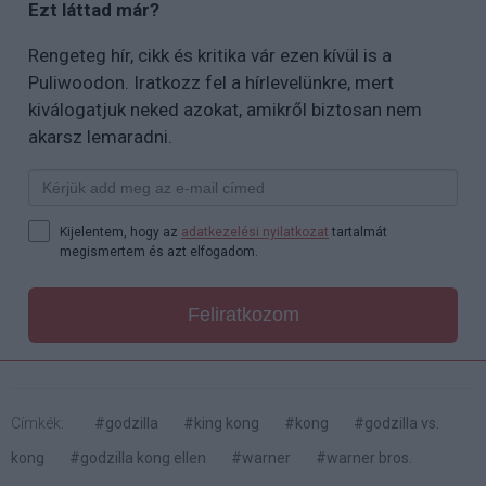
Ezt láttad már?
Rengeteg hír, cikk és kritika vár ezen kívül is a
Puliwoodon. Iratkozz fel a hírlevelünkre, mert
kiválogatjuk neked azokat, amikről biztosan nem
akarsz lemaradni.
Kijelentem, hogy az
adatkezelési nyilatkozat
tartalmát
megismertem és azt elfogadom.
Feliratkozom
Címkék:
#godzilla
#king kong
#kong
#godzilla vs.
kong
#godzilla kong ellen
#warner
#warner bros.