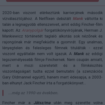
2020-ban viszont elérkeztünk karrierjének második
vízválasztójához. A Netflixen debütált
Mank
váltotta ki
talán a legnagyobb ellenszenvet, amit eddig Fincher-film
kapott. Az
Aranypolgár
forgatókönyvírójának, Herman J.
Mankiewicz történetét taglaló alkotás sok nézőnek és
rajongónak már megfeküdte a gyomrát. Egy unalmas,
lényegtelen és felesleges filmnek titulálták - ezzel
viszont egyáltalán nem volt igazuk. A
Mank
az eddigi
legszemélyesebb filmje Finchernek. Nem csupán amiatt,
mert a mozi szeretetét és a filmkészítés
viszontagságait tudta ezzel bemutatni (a szenzációs
Gary Oldmannel együtt), hanem mert édesapja, a 2003-
ban elhunyt Jack Fincher írta a forgatókönyvet…
...még az 1990-es években.
Fincher már a
Játsz/ma
után meg szerette volna