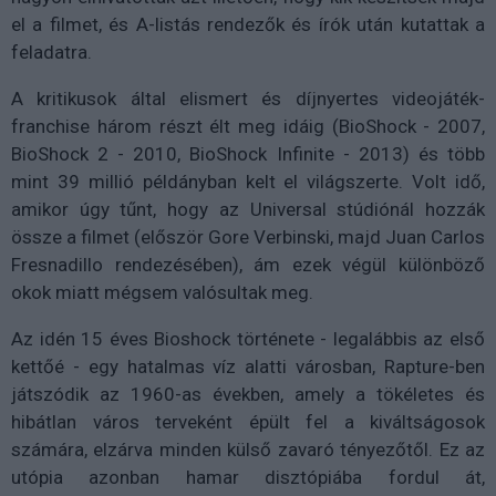
el a filmet, és A-listás rendezők és írók után kutattak a
feladatra.
A kritikusok által elismert és díjnyertes videojáték-
franchise három részt élt meg idáig (BioShock - 2007,
BioShock 2 - 2010, BioShock Infinite - 2013) és több
mint 39 millió példányban kelt el világszerte. Volt idő,
amikor úgy tűnt, hogy az Universal stúdiónál hozzák
össze a filmet (először Gore Verbinski, majd Juan Carlos
Fresnadillo rendezésében), ám ezek végül különböző
okok miatt mégsem valósultak meg.
Az idén 15 éves Bioshock története - legalábbis az első
kettőé - egy hatalmas víz alatti városban, Rapture-ben
játszódik az 1960-as években, amely a tökéletes és
hibátlan város terveként épült fel a kiváltságosok
számára, elzárva minden külső zavaró tényezőtől. Ez az
utópia azonban hamar disztópiába fordul át,