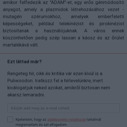
amikor felfedezik az "ADAM"-et, egy erős génmódosító
anyagot, amely a plazmidok létrehozásához vezet -
mutagén szérumokhoz, amelyek emberfeletti
képességeket, például telekinézist és pirokinézist
biztosítanak a használójuknak. A város ennek
köszönhetően pedig szép lassan a káosz és az őrület
martalékává vált.
Ezt láttad már?
Rengeteg hír, cikk és kritika vár ezen kívül is a
Puliwoodon. Iratkozz fel a hírlevelünkre, mert
kiválogatjuk neked azokat, amikről biztosan nem
akarsz lemaradni.
Kijelentem, hogy az
adatkezelési nyilatkozat
tartalmát
megismertem és azt elfogadom.