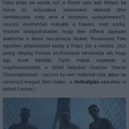
Félre értés ne essék, ezt a filmet sem kell félteni, ha
durva és erőszakos jeleneteket akarunk látni
(emlékszünk még arra a bizonyos szexjelenetre?),
viszont érezhetően másabb a fókusz, mint eddig.
Viszont letagadhatatlan, hogy Ben Affleck ügyesen
alakította a kissé teszetosza Nicket, Rosamond Pike
egyetlen pillantásától pedig a frász jön a nézőre. (Azt
pedig tényleg Fincher profizmusát támasztja alá, hogy
egy évvel később, Flynn másik regényét is
megfilmesítették, a
Sötét helyeket
Charlize Theron
főszereplésével - viszont ha nem hallottál róla, akkor ne
ostorozd magad. Nem hiába - a
Holtodiglan
sikeréhez is
kellett Fincher.)