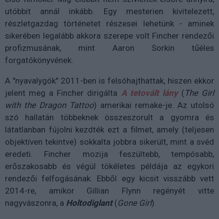
utóbbit annál inkább. Egy mesterien kivitelezett,
részletgazdag történetet részesei lehetünk - aminek
sikerében legalább akkora szerepe volt Fincher rendezői
profizmusának, mint Aaron Sorkin tűéles
forgatókönyvének.
A "nyavalygók" 2011-ben is felsóhajthattak, hiszen ekkor
jelent meg a Fincher dirigálta
A tetovált lány
(
The Girl
with the Dragon Tattoo
) amerikai remake-je. Az utolsó
szó hallatán többeknek összeszorult a gyomra és
látatlanban fújolni kezdték ezt a filmet, amely (teljesen
objektíven tekintve) sokkalta jobbra sikerült, mint a svéd
eredeti. Fincher mozija feszültebb, tempósabb,
erőszakosabb és végül tökéletes példája az egykori
rendezői felfogásának. Ebből egy kicsit visszább vett
2014-re, amikor Gillian Flynn regényét vitte
nagyvászonra, a
Holtodiglant
(
Gone Girl
).