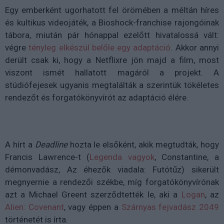
Egy emberként ugorhatott fel örömében a méltán híres
és kultikus videojáték, a Bioshock-franchise rajongóinak
tábora, miután pár hónappal ezelőtt hivatalossá vált:
végre
tényleg elkészül belőle egy adaptáció
. Akkor annyi
derült csak ki, hogy a Netflixre jön majd a film, most
viszont ismét hallatott magáról a projekt. A
stúdiófejesek ugyanis megtalálták a szerintük tökéletes
rendezőt és forgatókönyvírót az adaptáció élére.
A hírt a
Deadline
hozta le elsőként, akik megtudták, hogy
Francis Lawrence-t (
Legenda vagyok
,
Constantine, a
démonvadász, Az éhezők viadala: Futótűz)
sikerült
megnyernie a rendezői székbe, míg forgatókönyvírónak
azt a Michael Greent szerződtették le, aki a
Logan
, az
Alien: Covenant
, vagy éppen a
Szárnyas fejvadász 2049
történetét is írta.