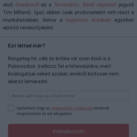
első
Deadpoolt
és a
Terminátor: Sötét végzetet
jegyző
Tim Milleré). Igaz, ebben csak producerként vett részt a
munkálatokban, illetve a
legutolsó évadban
egyetlen
epizód rendezőjeként.
Ezt láttad már?
Rengeteg hír, cikk és kritika vár ezen kívül is a
Puliwoodon. Iratkozz fel a hírlevelünkre, mert
kiválogatjuk neked azokat, amikről biztosan nem
akarsz lemaradni.
Kijelentem, hogy az
adatkezelési nyilatkozat
tartalmát
megismertem és azt elfogadom.
Feliratkozom