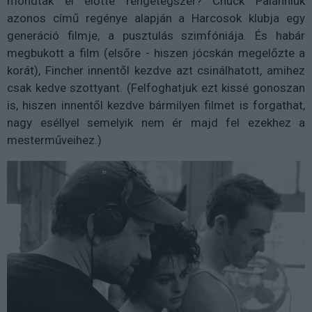
mondtak el előtte rengetegszer? Chuck Palahniuk
azonos című regénye alapján a Harcosok klubja egy
generáció filmje, a pusztulás szimfóniája. És habár
megbukott a film (elsőre - hiszen jócskán megelőzte a
korát), Fincher innentől kezdve azt csinálhatott, amihez
csak kedve szottyant. (Felfoghatjuk ezt kissé gonoszan
is, hiszen innentől kezdve bármilyen filmet is forgathat,
nagy eséllyel semelyik nem ér majd fel ezekhez a
mesterműveihez.)