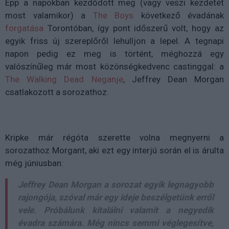
Épp a napokban kezdődött meg (vagy veszi kezdetét
most valamikor) a
The Boys
következő évadának
forgatása
Torontóban, így pont időszerű volt, hogy az
egyik friss új szereplőről lehulljon a lepel. A tegnapi
napon pedig ez meg is történt, méghozzá egy
valószínűleg már most közönségkedvenc castinggal: a
The Walking Dead Neganje
, Jeffrey Dean Morgan
csatlakozott a sorozathoz.
Kripke már régóta szerette volna megnyerni a
sorozathoz Morgant, aki ezt egy interjú során el is árulta
még júniusban:
Jeffrey Dean Morgan a sorozat egyik legnagyobb
rajongója, szóval már egy ideje beszélgetünk erről
vele. Próbálunk kitalálni valamit a negyedik
évadra számára. Még nincs semmi véglegesítve,