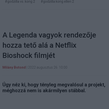
#godzilla vs. kong 2
#godzilla kong ellen 2
A Legenda vagyok rendezője
hozza tető alá a Netflix
Bioshock filmjét
Milány Botond
|
2022 augusztus 26. 10:00
Úgy néz ki, hogy tényleg megvalósul a projekt,
méghozzá nem is akármilyen stábbal.