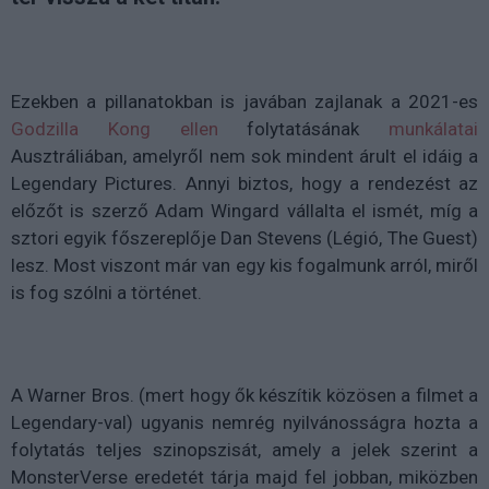
Ezekben a pillanatokban is javában zajlanak a 2021-es
Godzilla Kong ellen
folytatásának
munkálatai
Ausztráliában, amelyről nem sok mindent árult el idáig a
Legendary Pictures. Annyi biztos, hogy a rendezést az
előzőt is szerző
Adam Wingard vállalta el ismét, míg a
sztori egyik főszereplője Dan Stevens (Légió, The Guest)
lesz. Most viszont már van egy kis fogalmunk arról, miről
is fog szólni a történet.
A Warner Bros. (mert hogy ők készítik közösen a filmet a
Legendary-val) ugyanis nemrég nyilvánosságra hozta a
folytatás teljes szinopszisát, amely a jelek szerint a
MonsterVerse eredetét tárja majd fel jobban, miközben