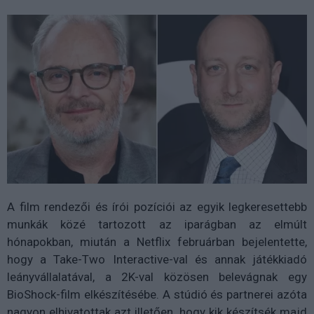
A film rendezői és írói pozíciói az egyik legkeresettebb
munkák közé tartozott az iparágban az elmúlt
hónapokban, miután a Netflix februárban bejelentette,
hogy a Take-Two Interactive-val és annak játékkiadó
leányvállalatával, a 2K-val közösen belevágnak egy
BioShock-film elkészítésébe. A stúdió és partnerei azóta
nagyon elhivatottak azt illetően, hogy kik készítsék majd