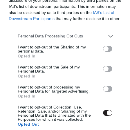
disclosure of your personal information by third parties on the
a rendezői pályát sem. És mi, nézők sokkal kevesebbek
IAB’s list of downstream participants. This information may
lennénk ezáltal.
also be disclosed by us to third parties on the
IAB’s List of
Downstream Participants
that may further disclose it to other
third parties.
Please note that this website/app uses one or more Google
Personal Data Processing Opt Outs
David Fincher
a mai, modern filmgyártás egyik oszlopos
services and may gather and store information including but
tagja. Sajátos stílusa, jellegzetes kézjegyei filmjeinek
not limited to your visit or usage behaviour. You may click to
I want to opt-out of the Sharing of my
personal data.
minden képkockáján tapintható. Az élettörténete
grant or deny consent to Google and its third-party tags to
Opted In
kapcsán szeretnek azzal élni az írók, hogy "rögös utat
use your data for below specified purposes in below Google
consent section.
járt be", mire megtalálta a saját hangját és stílusát - ez
I want to opt-out of the Sale of my
Personal Data.
viszont nem igaz. Kezdetben nem is filmrendezőként
Opted In
vágott neki ennek a pályának, hanem kliprendezőként - a
I want to opt-out of processing my
maximalista és kellőképp borúlátó, "sötét" stílusa már itt
Personal Data for Targeted Advertising.
is fellelhető. Rengeteg videoklip kötődik a nevéhez, sőt
Opted In
igazán nagy nevek is dolgoztak vele a hosszú évek során
I want to opt-out of Collection, Use,
- Michael Jacksontól kezdve a The Rolling Stones-on át
Retention, Sale, and/or Sharing of my
Personal Data that Is Unrelated with the
egészen az Aerosmith-ig bezárólag sokan mások is.
Purposes for which it was collected.
Opted Out