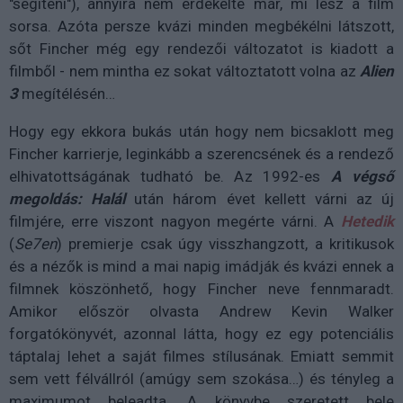
"segíteni"), annyira nem érdekelte már, mi lesz a film
sorsa. Azóta persze kvázi minden megbékélni látszott,
sőt Fincher még egy rendezői változatot is kiadott a
filmből - nem mintha ez sokat változtatott volna az
Alien
3
megítélésén…
Hogy egy ekkora bukás után hogy nem bicsaklott meg
Fincher karrierje, leginkább a szerencsének és a rendező
elhivatottságának tudható be. Az 1992-es
A végső
megoldás: Halál
után három évet kellett várni az új
filmjére, erre viszont nagyon megérte várni. A
Hetedik
(
Se7en
) premierje csak úgy visszhangzott, a kritikusok
és a nézők is mind a mai napig imádják és kvázi ennek a
filmnek köszönhető, hogy Fincher neve fennmaradt.
Amikor először olvasta Andrew Kevin Walker
forgatókönyvét, azonnal látta, hogy ez egy potenciális
táptalaj lehet a saját filmes stílusának. Emiatt semmit
sem vett félvállról (amúgy sem szokása…) és tényleg a
maximumot beleadta. A könyvbe szeretett bele