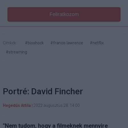
Feliratkozom
Címkék:
#bioshock
#francis lawrence
#netflix
#streaming
Portré: David Fincher
Hegedűs Attila
|
2022 augusztus 28. 14:00
"Nem tudom, hogy a filmeknek mennyire