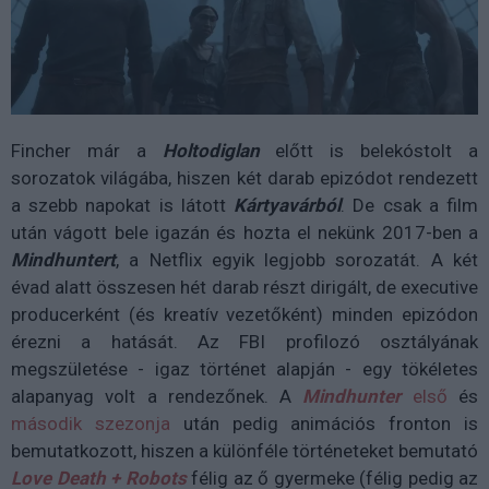
Fincher már a
Holtodiglan
előtt is belekóstolt a
sorozatok világába, hiszen két darab epizódot rendezett
a szebb napokat is látott
Kártyavárból
. De csak a film
után vágott bele igazán és hozta el nekünk 2017-ben a
Mindhuntert
, a Netflix egyik legjobb sorozatát. A két
évad alatt összesen hét darab részt dirigált, de executive
producerként (és kreatív vezetőként) minden epizódon
érezni a hatását. Az FBI profilozó osztályának
megszületése - igaz történet alapján - egy tökéletes
alapanyag volt a rendezőnek. A
Mindhunter
első
és
második szezonja
után pedig animációs fronton is
bemutatkozott, hiszen a különféle történeteket bemutató
Love Death + Robots
félig az ő gyermeke (félig pedig az