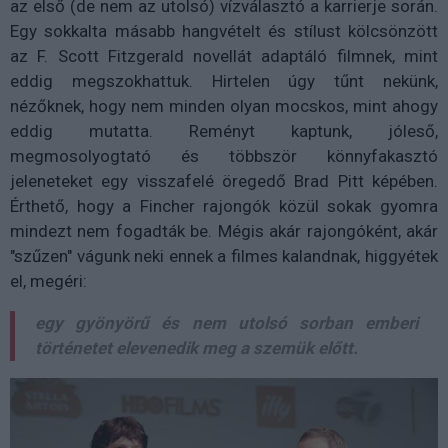
az első (de nem az utolsó) vízválasztó a karrierje során.
Egy sokkalta másabb hangvételt és stílust kölcsönzött
az F. Scott Fitzgerald novellát adaptáló filmnek, mint
eddig megszokhattuk. Hirtelen úgy tűnt nekünk,
nézőknek, hogy nem minden olyan mocskos, mint ahogy
eddig mutatta. Reményt kaptunk, jóleső,
megmosolyogtató és többször könnyfakasztó
jeleneteket egy visszafelé öregedő Brad Pitt képében.
Érthető, hogy a Fincher rajongók közül sokak gyomra
mindezt nem fogadták be. Mégis akár rajongóként, akár
"szűzen" vágunk neki ennek a filmes kalandnak, higgyétek
el, megéri:
egy gyönyörű és nem utolsó sorban emberi
történetet elevenedik meg a szemük előtt.