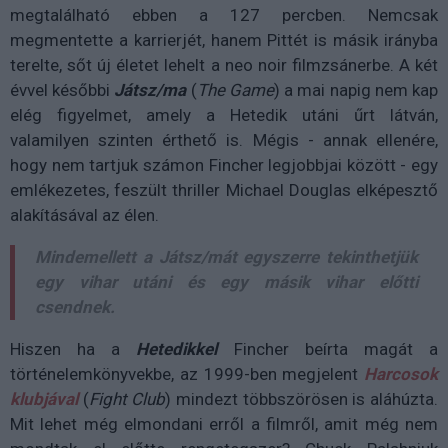
megtalálható ebben a 127 percben. Nemcsak
megmentette a karrierjét, hanem Pittét is másik irányba
terelte, sőt új életet lehelt a neo noir filmzsánerbe. A két
évvel későbbi
Játsz/ma
(
The Game
) a mai napig nem kap
elég figyelmet, amely a Hetedik utáni űrt látván,
valamilyen szinten érthető is. Mégis - annak ellenére,
hogy nem tartjuk számon Fincher legjobbjai között - egy
emlékezetes, feszült thriller Michael Douglas elképesztő
alakításával az élen.
Mindemellett a
Játsz/mát
egyszerre tekinthetjük
egy vihar utáni és egy másik vihar előtti
csendnek.
Hiszen ha a
Hetedikkel
Fincher beírta magát a
történelemkönyvekbe, az 1999-ben megjelent
Harcosok
klubjával
(
Fight Club
) mindezt többszörösen is aláhúzta.
Mit lehet még elmondani erről a filmről, amit még nem