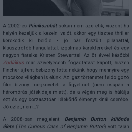
A 2002-es
Pánikszobát
sokan nem szeretik, viszont ha
helyén kezeljük a kezelni valót, akkor egy tisztes thriller
kerekedik ki belőle - jó pár feszült pillanattal,
klausztrofób hangulattal, izgalmas karakterekkel és egy
nagyon fiatalka Kristen Stewarttal. Az öt évvel későbbi
Zodiákus
már szívélyesebb fogadtatást kapott, hiszen
Fincher újfent bebizonyította nekünk, hogy mennyire egy
mocskos világban is élünk. Az igaz történetet feldolgozó
film bizony megköveteli a figyelmet (nem csupán a
háromórás játékideje miatt), de a végén meg is hálálja
ezt és egy borzasztóan lélekőrlő élményt kínál cserébe.
Jó üzlet, nem...?
A 2008-ban megjelent
Benjamin Button különös
élete
(
The Curious Case of Benjamin Button
) volt talán