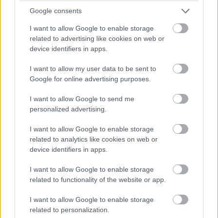
Google consents
I want to allow Google to enable storage
related to advertising like cookies on web or
device identifiers in apps.
I want to allow my user data to be sent to
Google for online advertising purposes.
I want to allow Google to send me
personalized advertising.
A klipek után (vagyis igazából már közben is) különféle
I want to allow Google to enable storage
reklámokat is készített, hiszen az öltönyösök hamar
related to analytics like cookies on web or
device identifiers in apps.
felfigyeltek a részletpontos munkavégzésére, valamint
saját stúdióját, a Propagandát is ekkortájt alapította. Az
I want to allow Google to enable storage
1980-as évektől egészen a 2000-es éra végéig olyan
related to functionality of the website or app.
cégeknek és vállalkozásoknak dirigált reklámokat, mint a
Nike, az Adidas, a Budweiser, a Heineken vagy éppen a
I want to allow Google to enable storage
related to personalization.
Coca-Cola.