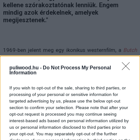
kellene szórakoztatónak lenniük. Engem
mindig azok érdekelnek, amelyek
megijesztenek."
1969-ben jelent meg egy ikonikus westernfilm, a
Butch
Cassidy és a Sundance kölyök
Paul Newman és Robert
Redford főszereplésével, George Roy Hill (
A nagy balhé
,
puliwood.hu -
Do Not Process My Personal
Information
Az ötös számú vágóhíd
) rendezésében. Amellett, hogy
egy mai napig fantasztikus alkotásról beszélhetünk (ami
If you wish to opt-out of the sale, sharing to third parties, or
friss, fiatalos lendületet pumpált ebbe a műfajba), a film
processing of your personal or sensitive information for
egy másfajta okból kifolyólag is rendkívül fontos
targeted advertising by us, please use the below opt-out
mérföldkő. Ugyanis ha nincs ez a
Butch Cassidy és a
section to confirm your selection. Please note that after your
Sundance kölyök
, akkor nincs ma David Fincher. Mármint
opt-out request is processed you may continue seeing
persze nem szó szerint értve, hanem képletesen: ha a
interest-based ads based on personal information utilized by
us or personal information disclosed to third parties prior to
kisgyerek Fincher nem látja ezt a filmet (utána pedig a
your opt-out. You may separately opt-out of the further
forgatásról készült werket), akkor nem választotta volna