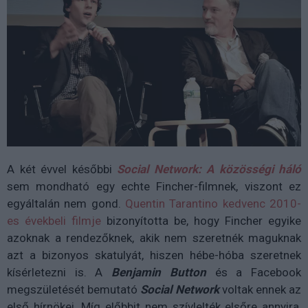
A két évvel későbbi
Social Network: A közösségi háló
sem mondható egy echte Fincher-filmnek, viszont ez
egyáltalán nem gond.
Quentin Tarantino kedvenc 2010-
es évekbeli filmje
bizonyította be, hogy Fincher egyike
azoknak a rendezőknek, akik nem szeretnék maguknak
azt a bizonyos skatulyát, hiszen hébe-hóba szeretnek
kísérletezni is. A
Benjamin Button
és a Facebook
megszületését bemutató
Social Network
voltak ennek az
első hírnökei. Míg előbbit nem szívlelték elsőre annyira,