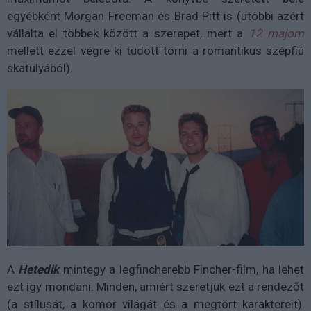
egyébként Morgan Freeman és Brad Pitt is (utóbbi azért
vállalta el többek között a szerepet, mert a
12 majom
mellett ezzel végre ki tudott törni a romantikus szépfiú
skatulyából).
A
Hetedik
mintegy a legfincherebb Fincher-film, ha lehet
ezt így mondani. Minden, amiért szeretjük ezt a rendezőt
(a stílusát, a komor világát és a megtört karaktereit),