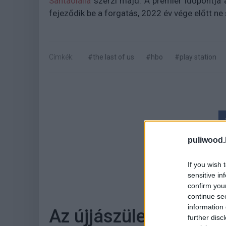
Santaolalla
szerzi majd. A premier időpontja 
fejeződik be a forgatás, 2022 év vége előtt ne
Címkék:
#the last of us
#hbo
#play station
puliwood.
If you wish 
Hoz
sensitive in
confirm you
continue se
information 
Az újjászületett Nezha
further disc