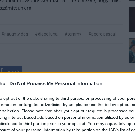
azonban továbbra sem ismert, de elnézve, hogy mikor
 számítsunk rá.
#naughty dog
#diego luna
#tommy
#pedro pascal
Tetszik
hu -
Do Not Process My Personal Information
to opt-out of the sale, sharing to third parties, or processing of your per
zászólások
formation for targeted advertising by us, please use the below opt-out s
r selection. Please note that after your opt-out request is processed y
eing interest-based ads based on personal information utilized by us or
disclosed to third parties prior to your opt-out. You may separately opt-
 - Kritika
losure of your personal information by third parties on the IAB’s list of