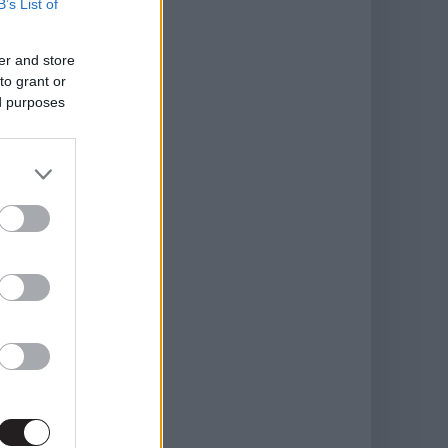
B’s List of
er and store
to grant or
ed purposes