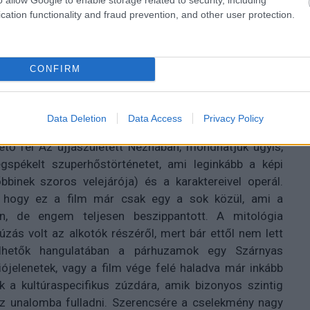
cation functionality and fraud prevention, and other user protection.
CONFIRM
Data Deletion
Data Access
Privacy Policy
tő fel Az újjászületett Nezhában, mondhatjuk úgyis,
spékelt szuperhőstörténetet, ami leginkább a képi
bbinek szoros velejárója) és a karaktereivel operál.
t, hogy ez a film már csak egy a sok közül, ami a
n, de engem teljesen beszippantott. A mitológia
zás volt az alkotók részéről, mert bár ettől nem lett
kelhetők hangulatában a párhuzamok egy Szárnyas
iójelenetek, vagy a film vége felé haladva már inkább
k a kultúraspecifikus zúzdára, amik bizonyos szintig
az unalomba fulladni. Szerencsére a cselekmény nagy