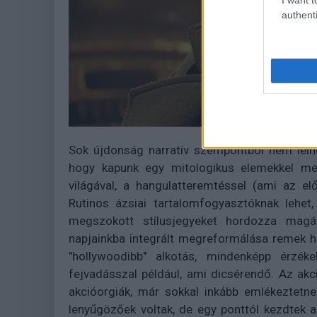
authenti
Sok újdonság narratív szempontból nem lelhe
hogy kapunk egy mitologikus elemekkel meg
világával, a hangulatteremtéssel (ami az elő
Rutinos ázsiai tartalomfogyasztóknak lehe
megszokott stílusjegyeket hordozza magá
napjainkba integrált megreformálása remek hú
"hollywoodibb" alkotás, mindenképp érzé
fejvadásszal például, ami dicsérendő. Az akc
akcióorgiák, már sokkal inkább emlékeztetne
lenyűgözőek voltak, de egy ponttól kezdtek 