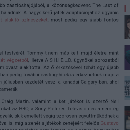
bb zászlóshajójából, a közönségkedvenc The Last of
 haladnak. A nagysikerű játék adaptációjához ugyanis
t alakító színészeket
, most pedig egy újabb fontos
l testvérét, Tommy-t nem más kelti majd életre, mint
tét végzetből
, illetve A S.H.I.E.L.D. ügynökei sorozatból
emlovast alakította. Az ő érkezésével tehát egy újabb
pban pedig további casting-hírek is érkezhetnek majd a
 júliusban kezdetét veszi a kanadai Calgary-ban, ahol
 kamerák.
 Craig Mazin, valamint a két játékot is szerző Neil
tokat az HBO, a Sony Pictures Television és a nemrég
ügyelik, akik emellett végig szorosan együttműködnek a
val is, míg a zenét a játékok zenéjéért felelős
Gustavo