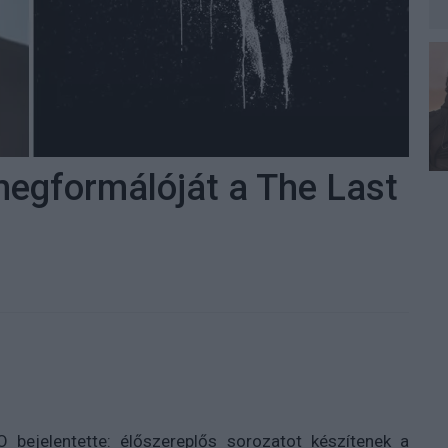
egformálóját a The Last
bejelentette: élőszereplős sorozatot készítenek a