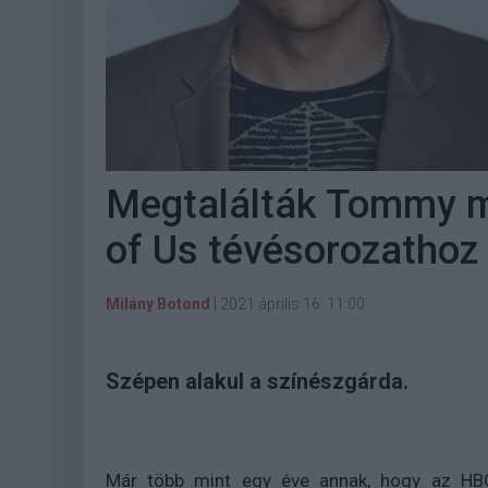
Megtalálták Tommy m
of Us tévésorozathoz
Milány Botond
|
2021 április 16. 11:00
Szépen alakul a színészgárda.
Már több mint egy éve annak, hogy az HBO 