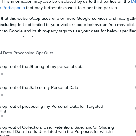
. This information may also be disclosed by us to third parties on the
IA
Participants
that may further disclose it to other third parties.
 that this website/app uses one or more Google services and may gath
including but not limited to your visit or usage behaviour. You may click 
 Jöhet!
 to Google and its third-party tags to use your data for below specifi
ogle consent section.
l Data Processing Opt Outs
ek örvend Európában is, de érdekes módon a kínaiak
o opt-out of the Sharing of my personal data.
, pedig Az újjászületett Nezha című Netflix-animáció
In
lepetés!
o opt-out of the Sale of my Personal Data.
In
lőre még csak barátkozik az ázsiai mitológiával és
to opt-out of processing my Personal Data for Targeted
ing.
alapuló filmen. Az ősi történet szerint Nezha egy isteni
In
ős volt, akinek a történelem folyamán nem egyszer
felettisége például halhatatlanságában, jobban mondva
o opt-out of Collection, Use, Retention, Sale, and/or Sharing
ersonal Data that Is Unrelated with the Purposes for which it
kozott, ami egyúttal a film és a legenda közötti
lected.