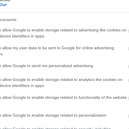
Out
atokat ellátó Ji Zhao egy posztapokaliptikus cyberpunk
yszínéül, ahol 3000 év után ismét felüti a fejét az ősi
ettjében, a csempészmunkákkal foglalkozó és emellett
consents
 (Harrison Xu) születik újjá, akit ez legalább annyira
o allow Google to enable storage related to advertising like cookies on
ett uralkodó De Klán valójában a Sárkánykirályhoz, Au
evice identifiers in apps.
ez ellenfele visszatéréséről, és a film során a két fél
o allow my user data to be sent to Google for online advertising
hetünk szemtanúi.
s.
to allow Google to send me personalized advertising.
o allow Google to enable storage related to analytics like cookies on
evice identifiers in apps.
o allow Google to enable storage related to functionality of the website
o allow Google to enable storage related to personalization.
o allow Google to enable storage related to security, including