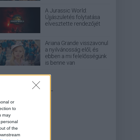
A Jurassic World:
Újjászületés folytatása
elvesztette rendezőjét
Ariana Grande visszavonul
a nyilvánosság elől, és
ebben a mi felelősségünk
is benne van
_
sonal or
ection to
ou may
 personal
out of the
 downstream