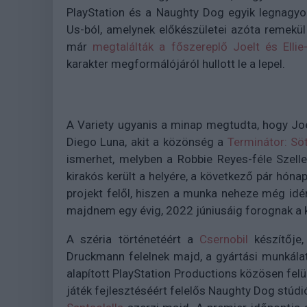
PlayStation és a Naughty Dog egyik l
egnagyo
Us-ból, amelynek előkészületei azóta remekül
már
megtalálták a főszereplő Joelt és Ellie-
karakter megformálójáról hullott le a lepel.
A Variety ugyanis a minap megtudta, hogy Joe
Diego Luna, akit a közönség a
Terminátor: Sö
ismerhet, melyben a Robbie Reyes
-féle Szell
kirakós került a helyére, a következő pár hóna
projekt felől, hiszen a munka neheze még idén
majdnem egy évig, 2022 júniusáig forognak a
A széria történetéért a
Csernobil
készítője,
Druckmann felelnek majd, a
gyártási munkála
alapított PlayStation Productions közösen fel
játék fejlesztéséért felelős Naughty Dog stúdió