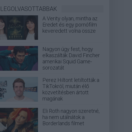
LEGOLVASOTTABBAK
A Verity olyan, mintha az
Eredet és egy pornófilm
keveredett volna össze
Nagyon úgy fest, hogy
elkaszálták David Fincher
amerikai Squid Game-
sorozatát
Perez Hiltont letiltották a
TikTokról, miután élő
közvetítésben ártott
magának
Eli Roth nagyon szeretné,
ha nem utálnátok a
Borderlands filmet