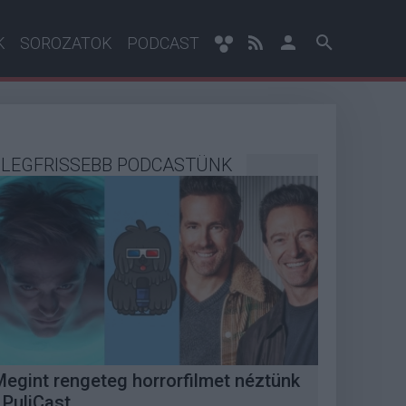
K
SOROZATOK
PODCAST
LEGFRISSEBB PODCASTÜNK
Megint rengeteg horrorfilmet néztünk
 PuliCast