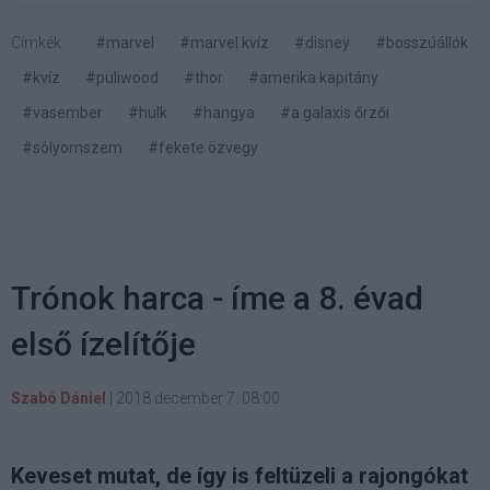
Címkék:
#marvel
#marvel kvíz
#disney
#bosszúállók
#kvíz
#puliwood
#thor
#amerika kapitány
#vasember
#hulk
#hangya
#a galaxis őrzői
#sólyomszem
#fekete özvegy
Trónok harca - íme a 8. évad
első ízelítője
Szabó Dániel
|
2018 december 7. 08:00
Keveset mutat, de így is feltüzeli a rajongókat