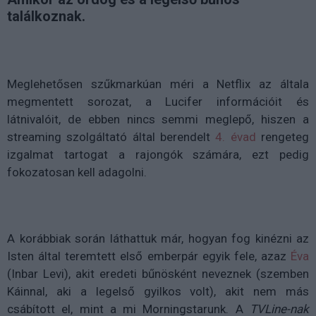
találkoznak.
Meglehetősen szűkmarkúan méri a Netflix az általa
megmentett sorozat, a Lucifer információit és
látnivalóit, de ebben nincs semmi meglepő, hiszen a
streaming szolgáltató által berendelt
4. évad
rengeteg
izgalmat tartogat a rajongók számára, ezt pedig
fokozatosan kell adagolni.
A korábbiak során láthattuk már, hogyan fog kinézni az
Isten által teremtett első emberpár egyik fele, azaz
Éva
(Inbar Levi), akit eredeti bűnösként neveznek (szemben
Káinnal, aki a legelső gyilkos volt), akit nem más
csábított el, mint a mi Morningstarunk. A
TVLine-nak