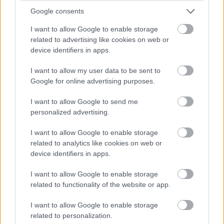
Hegedűs Attila
|
2018 december 7. 09:00
Google consents
I want to allow Google to enable storage
related to advertising like cookies on web or
Amíg mindenki az új kapitány második
device identifiers in apps.
előzetese miatt ég lázban, addig egy youtuber
csapat leforgatta az első trailer tökéletes
I want to allow my user data to be sent to
mását - csak éppen a legpuritánabb
Google for online advertising purposes.
megoldásokkal.
I want to allow Google to send me
personalized advertising.
I want to allow Google to enable storage
Aki egy kicsit is érdeklődik a szuperhősfilmek iránt, az jó
related to analytics like cookies on web or
eséllyel azonnal rápörgött a Marvel Kapitány
első
device identifiers in apps.
nagyobb ízelítőjére
. Ezt a hangulatot fokozta tovább a
I want to allow Google to enable storage
második előzetes
, ami habár nem mutatott túl sok új
related to functionality of the website or app.
jelenetet, de azzal a kevéssel is elkápráztatott minket. A
Marvel Kapitányt már okkal tekinthetjük 2019 egyik
I want to allow Google to enable storage
legjobban várt filmjének, ami majd márciusban fogja
related to personalization.