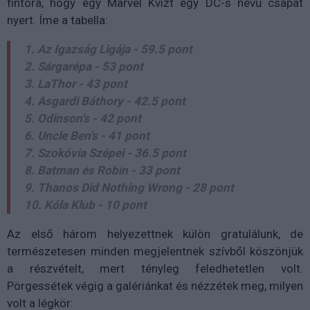
fintora, hogy egy Marvel Kvízt egy DC-s nevű csapat
nyert. Íme a tabella:
1. Az Igazság Ligája - 59.5 pont
2. Sárgarépa - 53 pont
3. LaThor - 43 pont
4. Asgardi Báthory - 42.5 pont
5. Odinson's - 42 pont
6. Uncle Ben's - 41 pont
7. Szokóvia Szépei - 36.5 pont
8. Batman és Robin - 33 pont
9. Thanos Did Nothing Wrong - 28 pont
10. Kóla Klub - 10 pont
Az első három helyezettnek külön gratulálunk, de
természetesen minden megjelentnek szívből köszönjük
a részvételt, mert tényleg feledhetetlen volt.
Pörgessétek végig a galériánkat és nézzétek meg, milyen
volt a légkör: