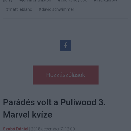
perry
#jennifer aniston
#courteney cox
#lisa kudrow
#matt leblanc
#david schwimmer
Hozzászólások
Parádés volt a Puliwood 3.
Marvel kvíze
Szabó Dániel
|
2018 december 7. 12:00