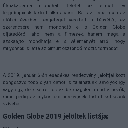
filmakadémia mondhat ítéletet az elmúlt év
legjobbjainak tartott alkotásairól. Bár az Oscar-gála az
utóbbi években rengeteget vesztett a fényéből, ez
szerencsére nem mondható el a Golden Globe
díjátadóról, ahol nem a filmesek, hanem maga a
szaksajtó mondhatja el a véleményét arról, hogy
milyennek is látta az elmúlt esztendő mozis termését.
A 2019. január 6-án esedékes rendezvény jelöltjei közt
böngészve több olyan címet is találhatunk, amelyek így
vagy úgy, de sikerrel lopták be magukat mind a nézők,
mind pedig az olykor szőrösszívűnek tartott kritikusok
szívébe.
Golden Globe 2019 jelöltek listája: