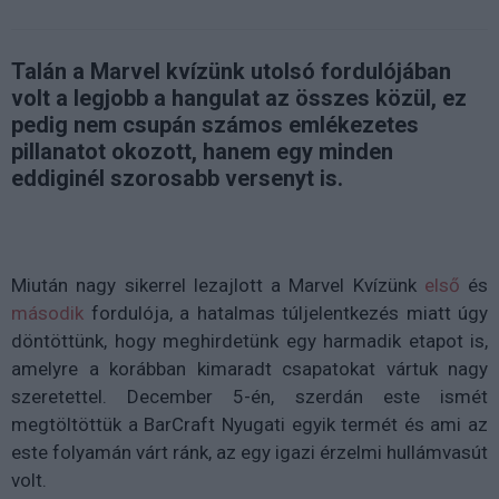
Talán a Marvel kvízünk utolsó fordulójában
volt a legjobb a hangulat az összes közül, ez
pedig nem csupán számos emlékezetes
pillanatot okozott, hanem egy minden
eddiginél szorosabb versenyt is.
Miután nagy sikerrel lezajlott a Marvel Kvízünk
első
és
második
fordulója, a hatalmas túljelentkezés miatt úgy
döntöttünk, hogy meghirdetünk egy harmadik etapot is,
amelyre a korábban kimaradt csapatokat vártuk nagy
szeretettel. December 5-én, szerdán este ismét
megtöltöttük a BarCraft Nyugati egyik termét és ami az
este folyamán várt ránk, az egy igazi érzelmi hullámvasút
volt.