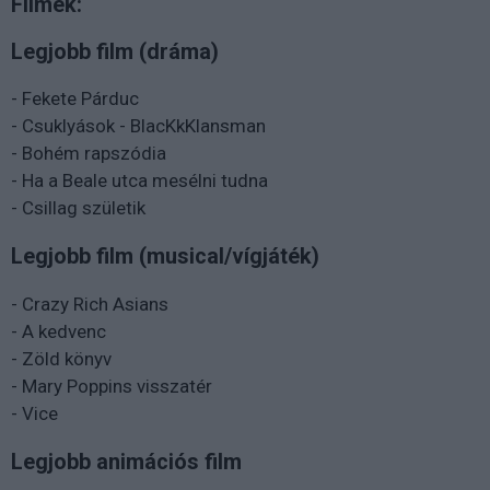
Filmek:
Legjobb film (dráma)
- Fekete Párduc
- Csuklyások - BlacKkKlansman
- Bohém rapszódia
- Ha a Beale utca mesélni tudna
- Csillag születik
Legjobb film (musical/vígjáték)
- Crazy Rich Asians
- A kedvenc
- Zöld könyv
- Mary Poppins visszatér
- Vice
Legjobb animációs film