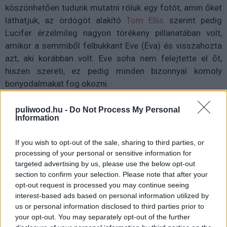
köszönhetően tudunk mutatni róluk egy fotót, amin őket
láthatjuk, az ördögöt alakító
Tom Ellis
szerint pedig
Lucifer érzelmileg nagyon törékeny pillanatában volt,
amikor a semmiből felbukkant Eve (Éva) és visszahozta
azt, aki korábban volt. Eve soha nem felejtette el őt,
hiszen szereti, ez pedig minden bizonnyal komoly
bonyodalmakat fog okozni.
puliwood.hu -
Do Not Process My Personal
Information
If you wish to opt-out of the sale, sharing to third parties, or
processing of your personal or sensitive information for
targeted advertising by us, please use the below opt-out
section to confirm your selection. Please note that after your
opt-out request is processed you may continue seeing
interest-based ads based on personal information utilized by
us or personal information disclosed to third parties prior to
your opt-out. You may separately opt-out of the further