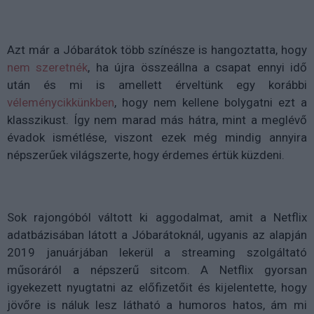
Azt már a Jóbarátok több színésze is hangoztatta, hogy
nem szeretnék
, ha újra összeállna a csapat ennyi idő
után és mi is amellett érveltünk egy korábbi
véleménycikkünkben
, hogy nem kellene bolygatni ezt a
klasszikust. Így nem marad más hátra, mint a meglévő
évadok ismétlése, viszont ezek még mindig annyira
népszerűek világszerte, hogy érdemes értük küzdeni.
Sok rajongóból váltott ki aggodalmat, amit a Netflix
adatbázisában látott a Jóbarátoknál, ugyanis az alapján
2019 januárjában lekerül a streaming szolgáltató
műsoráról a népszerű sitcom. A Netflix gyorsan
igyekezett nyugtatni az előfizetőit és kijelentette, hogy
jövőre is náluk lesz látható a humoros hatos, ám mi