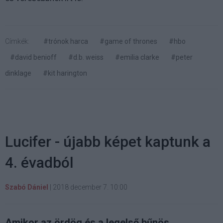
Címkék:
#trónok harca
#game of thrones
#hbo
#david benioff
#d.b. weiss
#emilia clarke
#peter
dinklage
#kit harington
Lucifer - újabb képet kaptunk a
4. évadból
Szabó Dániel
|
2018 december 7. 10:00
Amikor az ördög és a legelső bűnös