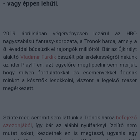
- vagy éppen lehűti.
2019 áprilisában végérvényesen lezárul az HBO
nagyszabású fantasy-sorozata, a Trónok harca, amely a
8. évaddal búcsúzik el rajongók millióitól. Bár az Éjkirályt
alakító
Vladimir Furdik
beszélt pár érdekességről nekünk
az idei PlayIT-en, azt egyelőre megtippelni sem merjük,
hogy milyen fordulatokkal és eseményekkel fognak
minket a készítők lesokkolni, viszont a legelső teaser
megérkezett.
Szinte még semmit sem láttunk a Trónok harca
befejező
szezonjából
, így bár az alábbi nyúlfarknyi ízelítő nem
mutat sokat, kezdetnek ez is megteszi, ugyanis egy