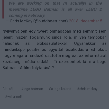
We are working on that rn actually! In the
meantime LEGO Batman is all over LEGO 2
coming in February.
— Chris McKay (@buddboetticher)
2018. december 5.
Nyilvánvalóan egy tweet önmagában még semmit sem
jelent, hiszen fogalmunk sincs róla, milyen tempóban
haladnak az előkészületekkel. Ugyanakkor az
mindenképp pozitív és egyúttal bizakodásra ad okot,
hogy maga a rendező osztotta meg ezt az információt
közösségi média oldalán. Ti szeretnétek látni a Lego
Batman - A film folytatását?
Címkék:
#lego batman
#a lego kaland
#chris mckay
#will arnett