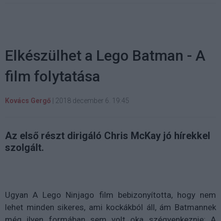
Elkészülhet a Lego Batman - A
film folytatása
Kovács Gergő
|
2018 december 6. 19:45
Az első részt dirigáló Chris McKay jó hírekkel
szolgált.
Ugyan A Lego Ninjago film bebizonyította, hogy nem
lehet minden sikeres, ami kockákból áll, ám Batmannek
még ilyen formában sem volt oka szégyenkeznie: A