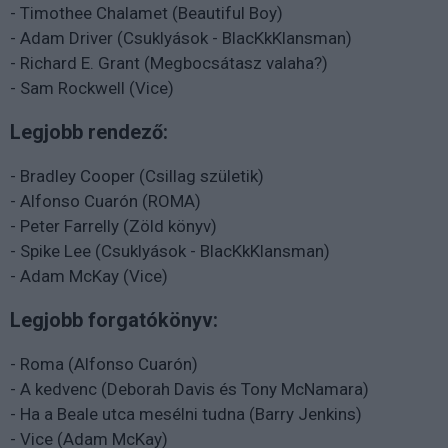
- Timothee Chalamet (Beautiful Boy)
- Adam Driver (Csuklyások - BlacKkKlansman)
- Richard E. Grant (Megbocsátasz valaha?)
- Sam Rockwell (Vice)
Legjobb rendező:
- Bradley Cooper (Csillag születik)
- Alfonso Cuarón (ROMA)
- Peter Farrelly (Zöld könyv)
- Spike Lee (Csuklyások - BlacKkKlansman)
- Adam McKay (Vice)
Legjobb forgatókönyv:
- Roma (Alfonso Cuarón)
- A kedvenc (Deborah Davis és Tony McNamara)
- Ha a Beale utca mesélni tudna (Barry Jenkins)
- Vice (Adam McKay)