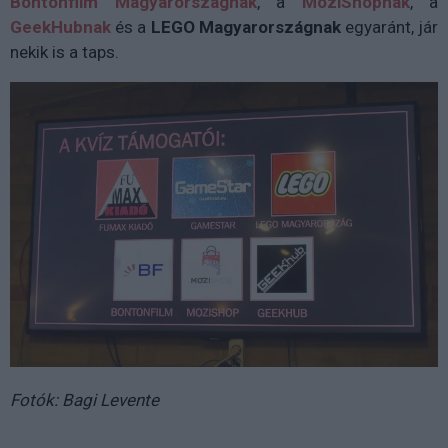
Bontonfilm Magyarországnak
, a
MoziShopnak
, a
GeekHubnak
és a
LEGO Magyarországnak
egyaránt, jár
nekik is a taps.
Fotók: Bagi Levente