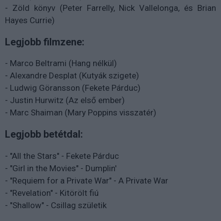
- Zöld könyv (Peter Farrelly, Nick Vallelonga, és Brian
Hayes Currie)
Legjobb filmzene:
- Marco Beltrami (Hang nélkül)
- Alexandre Desplat (Kutyák szigete)
- Ludwig Göransson (Fekete Párduc)
- Justin Hurwitz (Az első ember)
- Marc Shaiman (Mary Poppins visszatér)
Legjobb betétdal:
- "All the Stars" - Fekete Párduc
- "Girl in the Movies" - Dumplin'
- "Requiem for a Private War" - A Private War
- "Revelation" - Kitörölt fiú
- "Shallow" - Csillag születik