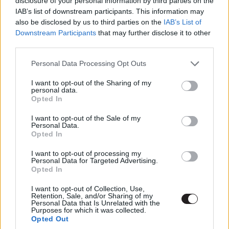
disclosure of your personal information by third parties on the
IAB’s list of downstream participants. This information may
also be disclosed by us to third parties on the
IAB’s List of
Downstream Participants
that may further disclose it to other
A Lucifer három meglévő évada nézhető a Hulun és ez
third parties.
egészen addig így lesz, amíg az új szezon előtt át nem
vándorolnak a Netflixre, valamikor 2019-ben.
Please note that this website/app uses one or more Google
Personal Data Processing Opt Outs
services and may gather and store information including but
not limited to your visit or usage behaviour. You may click to
I want to opt-out of the Sharing of my
personal data.
grant or deny consent to Google and its third-party tags to
Opted In
use your data for below specified purposes in below Google
Címkék:
#lucifer
#tom ellis
#netflix
#inbar lavi
consent section.
I want to opt-out of the Sale of my
#graham mctavish
#vinessa vidotto
Personal Data.
Opted In
I want to opt-out of processing my
Personal Data for Targeted Advertising.
Opted In
Pár rajongó újraforgatta a
I want to opt-out of Collection, Use,
Retention, Sale, and/or Sharing of my
Personal Data that Is Unrelated with the
Marvel Kapitány előzetesét
Purposes for which it was collected.
Opted Out