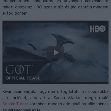
meglehetősen hangulatos és látványos kedvcsinálót
rakott össze az HBO, azaz a tűz és jég csatája mindent
el fog dönteni:
Kíváncsian várjuk, hogy merre fog kifutni az eposzokba
illő történet, amelyet a Sansa Starkot megformáló
Sophie Turner
korábban minden eddiginél brutálisabbnak
és véresebbnek írt le.