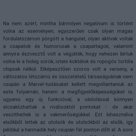
Na nem azért, mintha bármilyen negatívum is történt
volna az eseményen, egyszerűen csak olyan magas
fordulatszámon pörgött a hangulat, olyan aktívak voltak
a csapatok és humorosak a csapattagok, valamint
annyira észvesztő volt a végjáték, hogy nehezen bírtuk
volna ki a hideg sörök, isteni koktélok és ropogós tortilla
chipsek nélkül. Elképesztően szoros volt a verseny, a
változatos létszámú és összetételű társaságoknak nem
csupán a Marvel-tudásukat kellett megvillantaniuk az
este folyamán, hanem a megfigyelőképességüket is,
ugyanis egy új funkcióval, a vádolással könnyen
elcsaklizhattak a riválisoktól pontokat - de akár
veszíthettek is a vakmerőségükkel. Ezt kihasználva
elsőkből lettek az utolsók és utolsókból az elsők, így
például a harmadik hely csupán fél ponton dőlt el. A sors