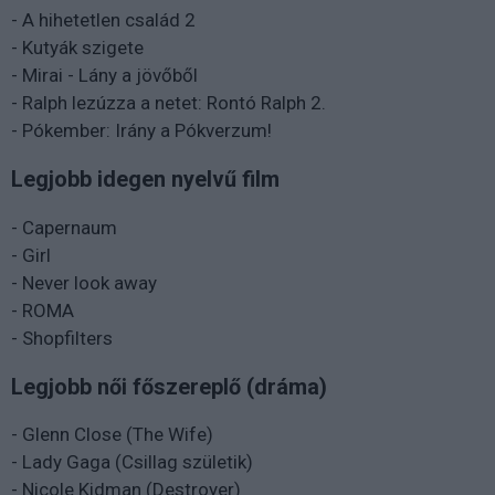
- A hihetetlen család 2
- Kutyák szigete
- Mirai - Lány a jövőből
- Ralph lezúzza a netet: Rontó Ralph 2.
- Pókember: Irány a Pókverzum!
Legjobb idegen nyelvű film
- Capernaum
- Girl
- Never look away
- ROMA
- Shopfilters
Legjobb női főszereplő (dráma)
- Glenn Close (The Wife)
- Lady Gaga (Csillag születik)
- Nicole Kidman (Destroyer)