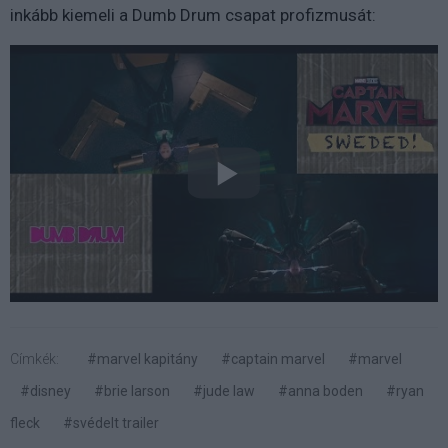
inkább kiemeli a Dumb Drum csapat profizmusát:
Címkék:
#marvel kapitány
#captain marvel
#marvel
#disney
#brie larson
#jude law
#anna boden
#ryan
fleck
#svédelt trailer