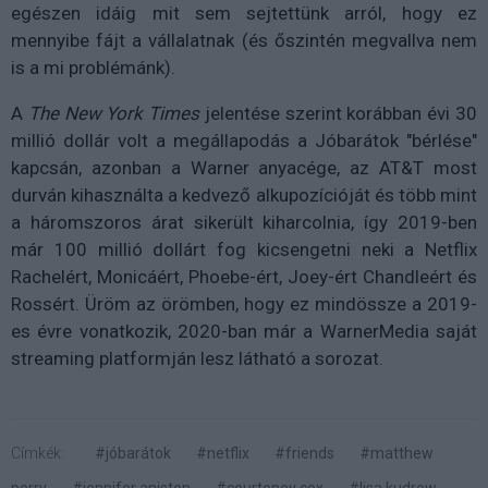
egészen idáig mit sem sejtettünk arról, hogy ez
mennyibe fájt a vállalatnak (és őszintén megvallva nem
is a mi problémánk).
A
The New York Times
jelentése szerint korábban évi 30
millió dollár volt a megállapodás a Jóbarátok "bérlése"
kapcsán, azonban a Warner anyacége, az AT&T most
durván kihasználta a kedvező alkupozícióját és több mint
a háromszoros árat sikerült kiharcolnia, így 2019-ben
már 100 millió dollárt fog kicsengetni neki a Netflix
Rachelért, Monicáért, Phoebe-ért, Joey-ért Chandleért és
Rossért. Üröm az örömben, hogy ez mindössze a 2019-
es évre vonatkozik, 2020-ban már a WarnerMedia saját
streaming platformján lesz látható a sorozat.
Címkék:
#jóbarátok
#netflix
#friends
#matthew