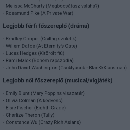
- Melissa McCharty (Megbocsátasz valaha?)
- Rosamund Pike (A Private War)
Legjobb férfi főszereplő (dráma)
- Bradley Cooper (Csillag születik)
- Willem Dafoe (At Eternity's Gate)
- Lucas Hedges (Kitörölt fiú)
- Rami Malek (Bohém rapszódia)
- John David Washington (Csuklyások - BlacKkKlansman)
Legjobb női főszereplő (musical/vígjáték)
- Emily Blunt (Mary Poppins visszatér)
- Olivia Colman (A kedvenc)
- Elsie Fischer (Eighth Grade)
- Charlize Theron (Tully)
- Constance Wu (Crazy Rich Asians)