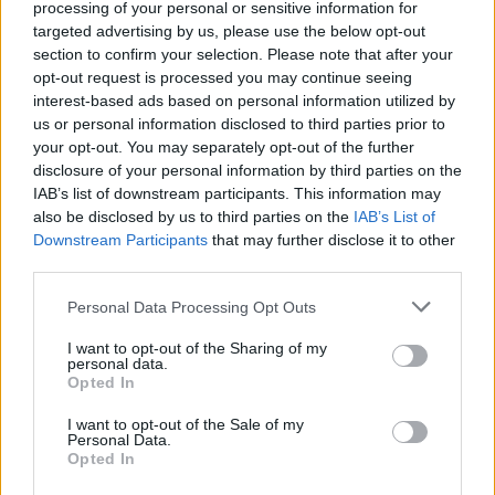
processing of your personal or sensitive information for
kezdetét
targeted advertising by us, please use the below opt-out
Hír
| 2021.04.07 17:00
section to confirm your selection. Please note that after your
opt-out request is processed you may continue seeing
Hamarosan felkerül a Jóbarátok
interest-based ads based on personal information utilized by
összes évada az HBO GO-ra
us or personal information disclosed to third parties prior to
Hír
| 2021.03.04 11:00
your opt-out. You may separately opt-out of the further
disclosure of your personal information by third parties on the
Véget ért a Sikoly 5 forgatása, a
IAB’s list of downstream participants. This information may
stáb kulisszák mögötti képekkel
also be disclosed by us to third parties on the
IAB’s List of
ünnepel
Downstream Participants
that may further disclose it to other
third parties.
Hír
| 2020.11.19 17:00
Please note that this website/app uses one or more Google
Personal Data Processing Opt Outs
A The Boys egyik sztárja is
services and may gather and store information including but
csatlakozott a Sikoly 5-höz
not limited to your visit or usage behaviour. You may click to
I want to opt-out of the Sharing of my
Hír
| 2020.09.04 08:00
personal data.
grant or deny consent to Google and its third-party tags to
Opted In
use your data for below specified purposes in below Google
Újabb régi szereplő tér vissza a
consent section.
I want to opt-out of the Sale of my
Sikoly 5-ben
Personal Data.
Hír
| 2020.08.03 11:00
Opted In