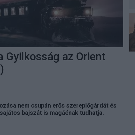
 Gyilkosság az Orient
)
gozása nem csupán erős szereplőgárdát és
ajátos bajszát is magáénak tudhatja.