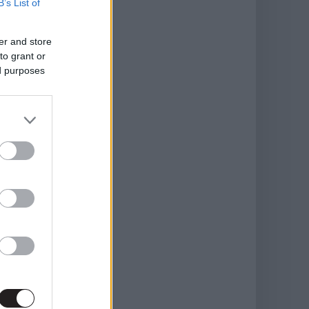
B’s List of
er and store
to grant or
ed purposes