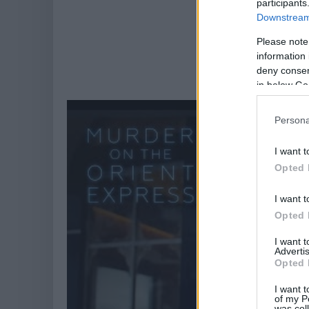
participants
Downstream 
Please note
information 
deny consent
in below Go
Persona
I want t
Opted 
I want t
Opted 
I want 
Advertis
Opted 
I want t
of my P
was col