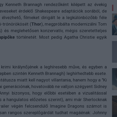
ogy Kenneth Brannagh rendezőként kilépett az évekig
eveseket érdeklő Shakespeare adaptációk sorából, de
élvezhető, filmeket dirigált le a legkülönbözőbb féle
i-trónörökösét (
Thor
), megpróbálta modernizálni Tom
k
) és meglehetősen konzervatív, mégis szeretetteljes
pipőke
történetét. Most pedig Agatha Christie egyik
 krimi királynőjének a leghíresebb műve, és egyben a
repben szintén Kenneth Brannagh) leghírhedtebb esete.
átusza miatt kell nagyot villantania, hanem hogy a "Ki
mai generációnak, hovatovább ne valljon szégyent Sidney
nyi bizonyos, hogy előbbi esetében a vizualitással
is a hangulatos előzetes szerint), ami már Sherlocknak
trailer végén felcsendülő Imagine Dragons számot is
san rangos szereplőgárdát tudhat magáénak: Johnny