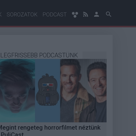
K
SOROZATOK
PODCAST
LEGFRISSEBB PODCASTÜNK
Megint rengeteg horrorfilmet néztünk
 PuliCast