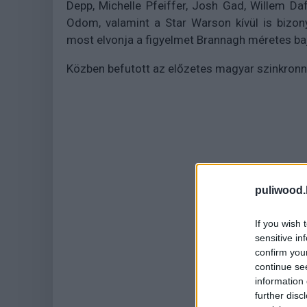
Depp, Michelle Pfeiffer, Josh Gad, Willem Da
Odom, valamint a Star Warson kívül is bizony
most elvonja a figyelmet Brannagh méretes baj
Közben befutott az előzetes magyar szinkronn
puliwood.
If you wish 
sensitive in
confirm you
continue se
information 
further disc