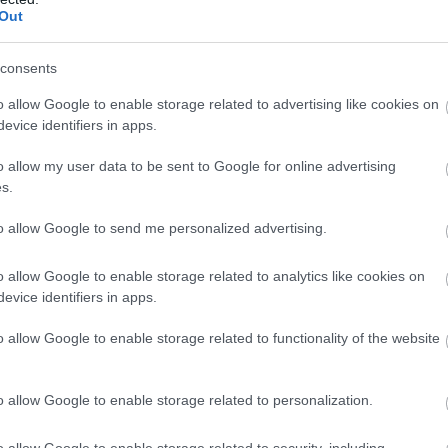
Out
consents
o allow Google to enable storage related to advertising like cookies on
evice identifiers in apps.
o allow my user data to be sent to Google for online advertising
a telefonkönyvet olvassák fel, Christie regénye pedig
s.
akoztató. A produceri székben Brannagh mellett Ridley
to allow Google to send me personalized advertising.
utató pedig november 10.-én esedékes, vagyis szépen
igája
közé, ami viszont kellő felüdülést jelenthet a két
o allow Google to enable storage related to analytics like cookies on
evice identifiers in apps.
o allow Google to enable storage related to functionality of the website
o allow Google to enable storage related to personalization.
o allow Google to enable storage related to security, including