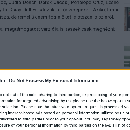
foe, Judie Dench, Derek Jacobi, Penelope Cruz, Leslie
ító Daisy Ridley játszák a főszerepeket. Akikről már
sza, de reméljük nem fogja őket lejátszani a színről.
al megtámogatott verziója is, tessék csak megnézni:
hu -
Do Not Process My Personal Information
to opt-out of the sale, sharing to third parties, or processing of your per
formation for targeted advertising by us, please use the below opt-out s
r selection. Please note that after your opt-out request is processed y
eing interest-based ads based on personal information utilized by us or
disclosed to third parties prior to your opt-out. You may separately opt-
losure of your personal information by third parties on the IAB’s list of