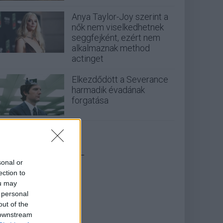
Anya Taylor-Joy szerint a
nők nem viselkedhetnek
seggfejként, ezért nem
alkalmaznak method
actinget
Elkezdődött a Severance
harmadik évadának
forgatása
_
sonal or
ection to
ou may
 personal
out of the
 downstream