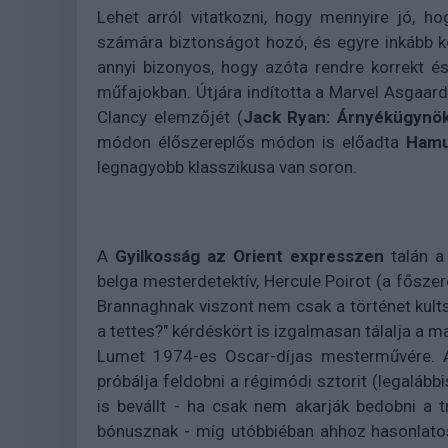
Lehet arról vitatkozni, hogy mennyire jó, h
számára biztonságot hozó, és egyre inkább k
annyi bizonyos, hogy azóta rendre korrekt és 
műfajokban. Útjára indította a Marvel Asgaard
Clancy elemzőjét (
Jack Ryan: Árnyékügynö
módon élőszereplős módon is előadta
Hamu
legnagyobb klasszikusa van soron.
A
Gyilkosság az Orient expresszen
talán a
belga mesterdetektív, Hercule Poirot (a fősze
Brannaghnak viszont nem csak a történet kultst
a tettes?" kérdéskört is izgalmasan tálalja a 
Lumet 1974-es Oscar-díjas mesterművére. An
próbálja feldobni a régimódi sztorit (legalább
is bevállt - ha csak nem akarják bedobni a 
bónusznak - míg utóbbiéban ahhoz hasonlato