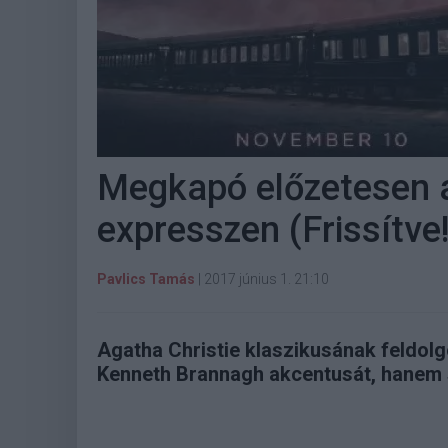
Megkapó előzetesen a
expresszen (Frissítve!
Pavlics Tamás
|
2017 június 1. 21:10
Agatha Christie klaszikusának feldol
Kenneth Brannagh akcentusát, hanem s