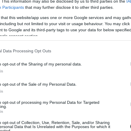
. This information may also be disclosed by us to third parties on the
IA
Participants
that may further disclose it to other third parties.
 that this website/app uses one or more Google services and may gath
including but not limited to your visit or usage behaviour. You may click 
 to Google and its third-party tags to use your data for below specifi
ogle consent section.
l Data Processing Opt Outs
o opt-out of the Sharing of my personal data.
In
o opt-out of the Sale of my Personal Data.
In
to opt-out of processing my Personal Data for Targeted
ing.
In
o opt-out of Collection, Use, Retention, Sale, and/or Sharing
ersonal Data that Is Unrelated with the Purposes for which it
lected.