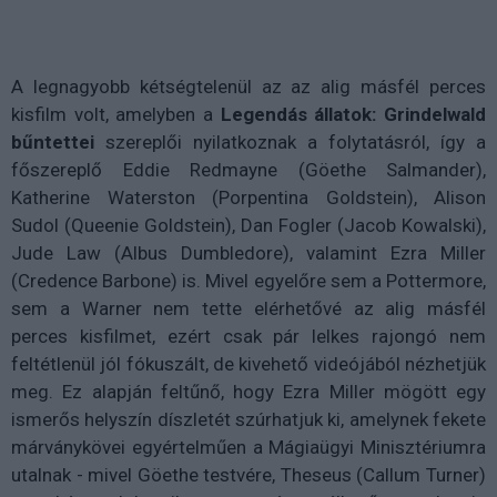
A legnagyobb kétségtelenül az az alig másfél perces
kisfilm volt, amelyben a
Legendás állatok: Grindelwald
bűntettei
szereplői nyilatkoznak a folytatásról, így a
főszereplő Eddie Redmayne (Göethe Salmander),
Katherine Waterston (Porpentina Goldstein), Alison
Sudol (Queenie Goldstein), Dan Fogler (Jacob Kowalski),
Jude Law (Albus Dumbledore), valamint Ezra Miller
(Credence Barbone) is. Mivel egyelőre sem a Pottermore,
sem a Warner nem tette elérhetővé az alig másfél
perces kisfilmet, ezért csak pár lelkes rajongó nem
feltétlenül jól fókuszált, de kivehető videójából nézhetjük
meg. Ez alapján feltűnő, hogy Ezra Miller mögött egy
ismerős helyszín díszletét szúrhatjuk ki, amelynek fekete
márványkövei egyértelműen a Mágiaügyi Minisztériumra
utalnak - mivel Göethe testvére, Theseus (Callum Turner)