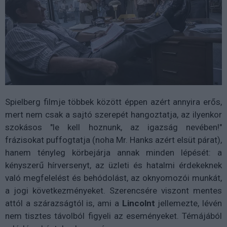
Spielberg filmje többek között éppen azért annyira erős,
mert nem csak a sajtó szerepét hangoztatja, az ilyenkor
szokásos "le kell hoznunk, az igazság nevében!"
frázisokat puffogtatja (noha Mr. Hanks azért elsüt párat),
hanem tényleg körbejárja annak minden lépését: a
kényszerű hírversenyt, az üzleti és hatalmi érdekeknek
való megfelelést és behódolást, az oknyomozói munkát,
a jogi következményeket. Szerencsére viszont mentes
attól a szárazságtól is, ami a
Lincolnt
jellemezte, lévén
nem tisztes távolból figyeli az eseményeket. Témájából