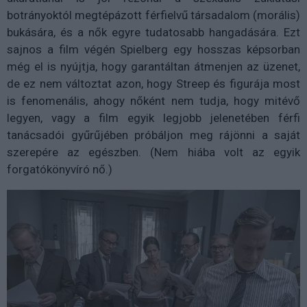
botrányoktól megtépázott férfielvű társadalom (morális)
bukására, és a nők egyre tudatosabb hangadására. Ezt
sajnos a film végén Spielberg egy hosszas képsorban
még el is nyújtja, hogy garantáltan átmenjen az üzenet,
de ez nem változtat azon, hogy Streep és figurája most
is fenomenális, ahogy nőként nem tudja, hogy mitévő
legyen, vagy a film egyik legjobb jelenetében férfi
tanácsadói gyűrűjében próbáljon meg rájönni a saját
szerepére az egészben. (Nem hiába volt az egyik
forgatókönyvíró nő.)