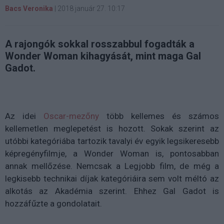
Bacs Veronika
|
2018 január 27. 10:17
A rajongók sokkal rosszabbul fogadták a
Wonder Woman kihagyását, mint maga Gal
Gadot.
Az idei
Oscar-mezőny
több kellemes és számos
kellemetlen meglepetést is hozott. Sokak szerint az
utóbbi kategóriába tartozik tavalyi év egyik legsikeresebb
képregényfilmje, a Wonder Woman is, pontosabban
annak mellőzése. Nemcsak a Legjobb film, de még a
legkisebb technikai díjak kategóriáira sem volt méltó az
alkotás az Akadémia szerint. Ehhez Gal Gadot is
hozzáfűzte a gondolatait.