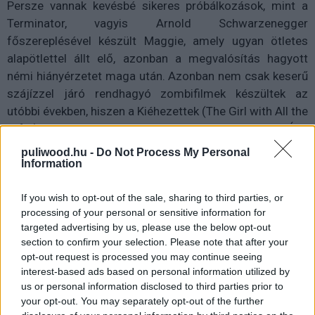
Persze vannak kevésbé sikeres próbálkozások, mint a
Terminator, vagyis Arnold Schwarzenegger
főszereplésével készült Maggie, amely ugyan ötletes
alapötlettel állt elő, azonban a megvalósítás hagyott
némi hiányérzetet maga után. Azonban nem csak keserű
szájízzel járó rendhagyó zombifilmek készültek az
utóbbi években, hiszen a Kiéhezettek (The Girl with All the
Gifts), például egy kivételes és aktuális darab lett. Úgy
látszik az Ellen Page főszereplésével készült The Cured
puliwood.hu -
Do Not Process My Personal
is valamilyen hasonló húzással kecsegtet minket az első
Information
előzetes alapján.
If you wish to opt-out of the sale, sharing to third parties, or
processing of your personal or sensitive information for
targeted advertising by us, please use the below opt-out
section to confirm your selection. Please note that after your
opt-out request is processed you may continue seeing
interest-based ads based on personal information utilized by
us or personal information disclosed to third parties prior to
your opt-out. You may separately opt-out of the further