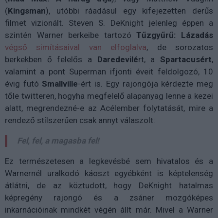
(
Kingsman
), utóbbi ráadásul egy kifejezetten derűs
filmet vizionált. Steven S. DeKnight jelenleg éppen a
szintén Warner berkeibe tartozó
Tűzgyűrű: Lázadás
végső simításaival van elfoglalva
, de sorozatos
berkekben ő felelős a
Daredevilé
rt, a
Spartacusért
,
valamint a pont Superman ifjonti éveit feldolgozó, 10
évig futó
Smallville
-ért is. Egy rajongója kérdezte meg
tőle twitteren, hogyha megfelelő alapanyag lenne a kezei
alatt, megrendezné-e az Acélember folytatását, mire a
rendező stílszerűen csak annyt válaszolt:
Fel, fel, a magasba fel!
Ez természetesen a legkevésbé sem hivatalos és a
Warnernél uralkodó káoszt egyébként is képtelenség
átlátni, de az köztudott, hogy DeKnight hatalmas
képregény rajongó és a zsáner mozgóképes
inkarnációinak mindkét végén állt már. Mivel a Warner