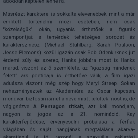
adódóan képtelen lenne rá.
Másrészt karakterei is sokkalta elevenebbek, mint a már
említett történelmi mozi esetében, nem csak
"közelségük" okán, ugyanis érthetőek a figurák
szempontjai: a temérdek tehetséges sorozat és
karakterszínész (Michael Stuhlbarg, Sarah Poulson,
Jesse Plemons) közül igazán csak Bob Odenkirknek jut
érdemi súly és szerep, Hanks jobbára most is Hanks
marad, viszont az ő szemlélete, az "igazság mindenek
felett" ars poeticája is érthetővé válik, a film igazi
aduásza viszont még szép hogy Meryl Streep. Sokan
nehezményeztek az Akadémiára az Oscar kapcsán,
mondván biztosan ismét a neve miatt jelölték most is, de
végignézve
A Pentagon titkait
, azt kell mondjam,
nagyon is jogos az a 21. nomináció. Kay
karakterfejlődése, érvényesülni próbálása a férfiak
világában és saját hangjának megtalálása akarva-
akaratlanul is jól rezonál a szexuális zaklatási