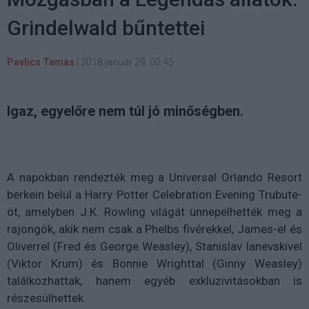
Grindelwald bűntettei
Pavlics Tamás
|
2018 január 29. 00:45
Igaz, egyelőre nem túl jó minőségben.
A napokban rendezték meg a Universal Orlando Resort
berkein belül a Harry Potter Celebration Evening Trubute-
öt, amelyben J.K. Rowling világát ünnepelhették meg a
rajongók, akik nem csak a Phelbs fivérekkel, James-el és
Oliverrel (Fred és George Weasley), Stanislav Ianevskivel
(Viktor Krum) és Bonnie Wrighttal (Ginny Weasley)
találkozhattak, hanem egyéb exkluzivitásokban is
részesülhettek.