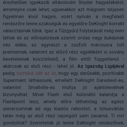
érezhetően igyekszik eltávolodni Snyder hagyatékától,
amennyire csak lehet, ugyanakkor azt mégsem teljesen
figyelmen kívül hagyni, ezért nyilván a megfelelő
rendezőre lenne szükségük és egyelőre DeKnight korrekt
választásnak tűnik. Igaz a Tűzgyűrű folytatását még nem
láttuk és az előrejelzések szerint ordas nagy bukásnak
néz elébe, ez egyrészt a zsúfolt márciusra tolt
premiernek, valamint az előző rész egyébként is sovány
bevételeinek köszönhető, a film ettől függetlenül -
akárcsak az első rész - lehet jó.
Az Igazság Ligájával
pedig
tisztává vált az út
, hogy egy derűsebb, pozitívabb
Supermant láthassunk, emellett DeKnight Daredevil-es,
valamint Smallville-es múltja jó ajánlólevélnek
bizonyulhat. Mivel Flash első különálló kalandja a
Flashpoint lesz, amely előre láthatólag az egész
univerzumnak ad egy kiadós rebootot, a tónusváltás
talán még az első rész rajongóit sem zavarná. Ti mit
gondoltok? Szerintetek jó lenne DeKnight rendezőnek,