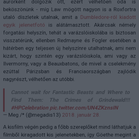
aurorként dolgozik ott, ezért vélhetően oda is
beköszönünk - míg Law mögött nagyon is a Roxfortra
utaló díszletek utalnak, amit a
Dumbledore-ról kiadott
egyik jelenetfotó
is alátámasztott. Akárcsak némely
forgatási helyszín, tehát a varázslóiskolába is biztosan
visszatérünk, ellenben Redmayne és Fogler esetében a
hátérben egy teljesen új helyszínre utalhatnak, ami nem
kizárt, hogy szintén egy varázslóiskola, ami vagy az
Ilvermorny, vagy a Beauxbatons, de mivel a cselekmény
ezúttal Párizsban és Franciaországban zajlódik
nagyrészt, vélhetően az utóbbi.
Cannot wait for Fantastic Beasts and Where to
Find Them: The Crimes of Grindewald!!!
#HPCelebration
pic.twitter.com/UN4ZKznsIN
— Meg /* (@megadis13)
2018. január 28.
A kisfilm végén pedig a főbb szereplőket mind láthatjuk a
filmből kiragadott kis jelenetekben, így Göethe megint a