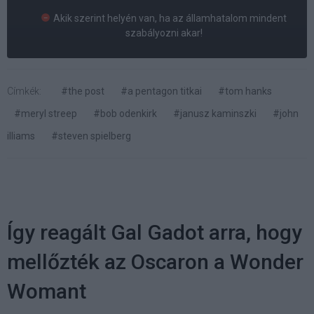
Akik szerint helyén van, ha az államhatalom mindent
szabályozni akar!
Címkék:
#the post
#a pentagon titkai
#tom hanks
#meryl streep
#bob odenkirk
#janusz kaminszki
#john
illiams
#steven spielberg
Így reagált Gal Gadot arra, hogy
mellőzték az Oscaron a Wonder
Womant