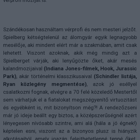
Szándékosan használtam vérprofi és nem mesteri jelzőt.
Spielberg kétségtelenül az álomgyár egyik legnagyobb
mesélője, aki mindent elért már a szakmában, amit csak
lehetett. Viszont azoknak, akik még mindig azt a
Spielberget várják, aki lenyűgözte őket, akár mesés
kalandmozijaival
(Indiana Jones-filmek, Hook, Jurassic
Park)
, akár történelmi klasszikusaival
(Schindler listája,
Ryan közlegény megmentése)
, azok jó eséllyel
csalatkozni fognak, elvégre a 70 felé közeledő Mestertől
sem várhatjuk el a fiatalokat megszégyenítő virtuozitást
és egyébként is, mit bizonyítson még?! A rendezőzseni
már jó ideje beállt egy biztos, a középszerűségnél azért
lényegesen nívósabb szintre, ami alá (hála a jó égnek!)
képtelen esni, viszont az a bizonyos plusz is hiányzik
alkotásaiból, amely igazán felejthetetlenné tenné őket.