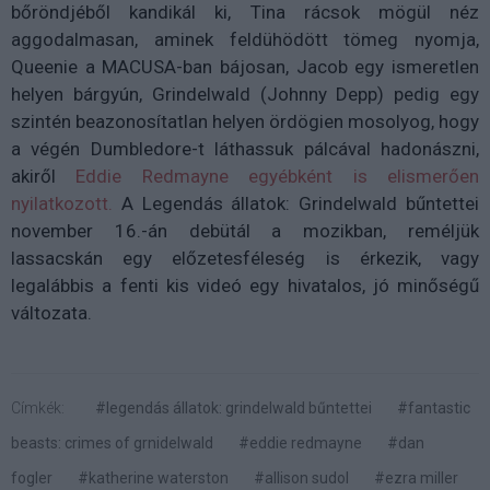
bőröndjéből kandikál ki, Tina rácsok mögül néz
aggodalmasan, aminek feldühödött tömeg nyomja,
Queenie a MACUSA-ban bájosan, Jacob egy ismeretlen
helyen bárgyún, Grindelwald (Johnny Depp) pedig egy
szintén beazonosítatlan helyen ördögien mosolyog, hogy
a végén Dumbledore-t láthassuk pálcával hadonászni,
akiről
Eddie Redmayne egyébként is elismerően
nyilatkozott.
A Legendás állatok: Grindelwald bűntettei
november 16.-án debütál a mozikban, reméljük
lassacskán egy előzetesféleség is érkezik, vagy
legalábbis a fenti kis videó egy hivatalos, jó minőségű
változata.
Címkék:
#legendás állatok: grindelwald bűntettei
#fantastic
beasts: crimes of grnidelwald
#eddie redmayne
#dan
fogler
#katherine waterston
#allison sudol
#ezra miller