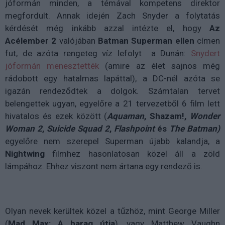
jóformán minden, a témával kompetens direktor
megfordult. Annak idején Zach Snyder a folytatás
kérdését még inkább azzal intézte el, hogy
Az
Acélember 2
valójában
Batman Superman ellen
címen
fut, de azóta rengeteg víz lefolyt a Dunán:
Snydert
jóformán menesztették
(amire az élet sajnos még
rádobott egy hatalmas lapáttal), a DC-nél azóta se
igazán rendeződtek a dolgok. Számtalan tervet
belengettek ugyan, egyelőre a 21 tervezetből 6 film lett
hivatalos és ezek között (
Aquaman
, Shazam!,
Wonder
Woman 2
,
Suicide Squad 2
,
Flashpoint
és
The Batman)
egyelőre nem szerepel Superman újabb kalandja, a
Nightwing
filmhez hasonlatosan közel áll a zöld
lámpához. Ehhez viszont nem ártana egy rendező is.
Olyan nevek kerültek közel a tűzhöz, mint George Miller
(
Mad Max: A harag útja
), vagy Matthew Vaughn