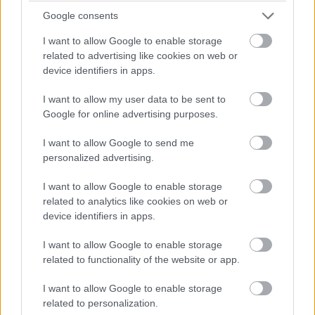
mozis megjelenést is kap február 23-án. Mit gondoltok
Google consents
az előzetesről?
I want to allow Google to enable storage
related to advertising like cookies on web or
device identifiers in apps.
Címkék:
#the cured
#ellen page
#david freyne
I want to allow my user data to be sent to
Google for online advertising purposes.
I want to allow Google to send me
personalized advertising.
A Pentagon titkai - Kritika
I want to allow Google to enable storage
related to analytics like cookies on web or
Pavlics Tamás
|
2018 január 27. 18:30
device identifiers in apps.
I want to allow Google to enable storage
related to functionality of the website or app.
Avagy Az elnök emberei-prequel.
I want to allow Google to enable storage
related to personalization.