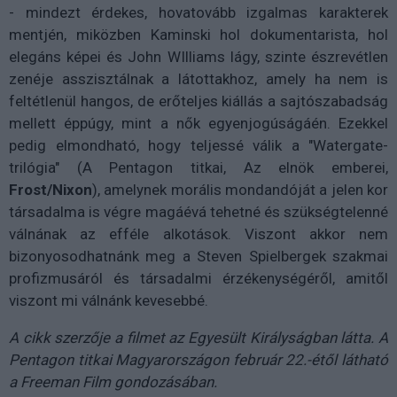
- mindezt érdekes, hovatovább izgalmas karakterek
mentjén, miközben Kaminski hol dokumentarista, hol
elegáns képei és John WIlliams lágy, szinte észrevétlen
zenéje asszisztálnak a látottakhoz, amely ha nem is
feltétlenül hangos, de erőteljes kiállás a sajtószabadság
mellett éppúgy, mint a nők egyenjogúságáén. Ezekkel
pedig elmondható, hogy teljessé válik a "Watergate-
trilógia" (A Pentagon titkai, Az elnök emberei,
Frost/Nixon
), amelynek morális mondandóját a jelen kor
társadalma is végre magáévá tehetné és szükségtelenné
válnának az efféle alkotások. Viszont akkor nem
bizonyosodhatnánk meg a Steven Spielbergek szakmai
profizmusáról és társadalmi érzékenységéről, amitől
viszont mi válnánk kevesebbé.
A cikk szerzője a filmet az Egyesült Királyságban látta. A
Pentagon titkai Magyarországon február 22.-étől látható
a Freeman Film gondozásában.