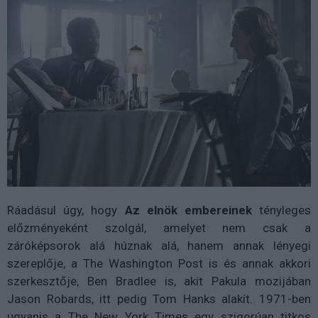
Ráadásul úgy, hogy
Az elnök embereinek
tényleges
előzményeként szolgál, amelyet nem csak a
záróképsorok alá húznak alá, hanem annak lényegi
szereplője, a The Washington Post is és annak akkori
szerkesztője, Ben Bradlee is, akit Pakula mozijában
Jason Robards, itt pedig Tom Hanks alakít. 1971-ben
ugyanis a The New York Times egy szigorúan titkos