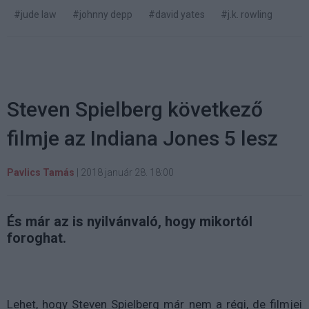
#jude law
#johnny depp
#david yates
#j.k. rowling
Steven Spielberg következő
filmje az Indiana Jones 5 lesz
Pavlics Tamás
|
2018 január 28. 18:00
És már az is nyilvánvaló, hogy mikortól
foroghat.
Lehet, hogy Steven Spielberg már nem a régi, de filmjei