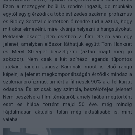
Ezen a mezsgyén belül is rendre ingázik, de munkáin
egytől egyig érződik a több évtizedes szakmai profizmus
és Ridley Scottal ellentétben ő rendre tudja azt is, hogy
mit akar elmesélni, mire kívánja helyezni a hangsúlyokat.
Példának okáért jelen esetben a film elején van egy
jelenet, amelyben először láthatjuk együtt Tom Hankset
és Meryl Streepet beszélgetni (aztán majd még jó
sokszor). Nem csak a két színész legenda tűpontos
játékán, hanem Janusz Kaminski most is első rangú
képein, a jelenet megkomponáltságán érződik mindaz a
szakmai profizmus, amiért a filmesek 90%-a a fél karját
odaadná. És ez csak egy szimpla, beszélőfejes jelenet!
Nem beszélve a film témájáról, amely hiába megtörtént
eset és hiába történt majd 50 éve, még mindig
fájdalmasan aktuális, talán még aktuálisabb is, mint
valaha.