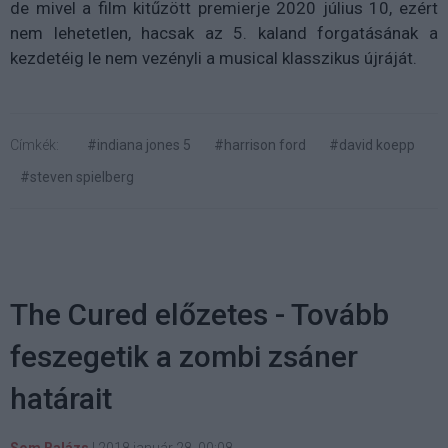
de mivel a film kitűzött premierje 2020 július 10, ezért
nem lehetetlen, hacsak az 5. kaland forgatásának a
kezdetéig le nem vezényli a musical klasszikus újráját.
Címkék:
#indiana jones 5
#harrison ford
#david koepp
#steven spielberg
The Cured előzetes - Tovább
feszegetik a zombi zsáner
határait