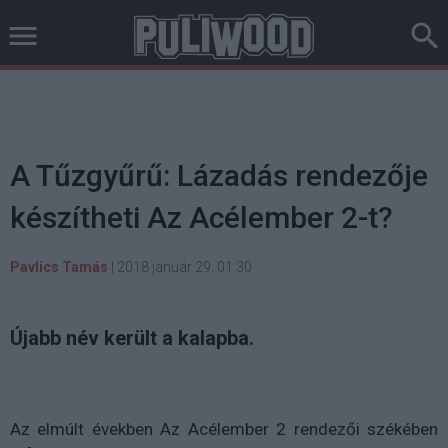
A Tűzgyűrű: Lázadás rendezője
készítheti Az Acélember 2-t?
Pavlics Tamás
|
2018 január 29. 01:30
Újabb név került a kalapba.
Az elmúlt években Az Acélember 2 rendezői székében