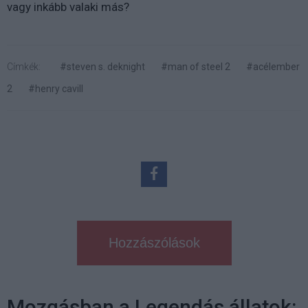
vagy inkább valaki más?
Címkék:
#steven s. deknight
#man of steel 2
#acélember
2
#henry cavill
Hozzászólások
Mozgásban a Legendás állatok: