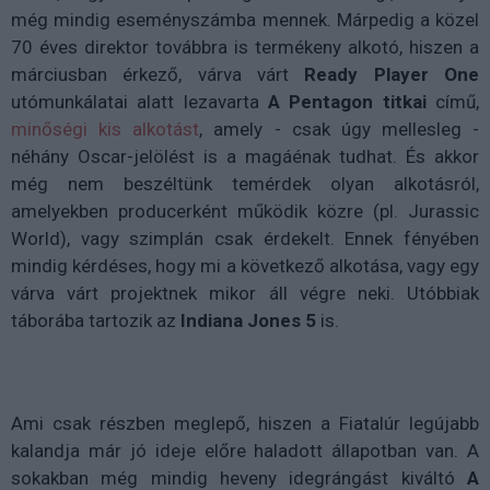
még mindig eseményszámba mennek. Márpedig a közel
70 éves direktor továbbra is termékeny alkotó, hiszen a
márciusban érkező, várva várt
Ready Player One
utómunkálatai alatt lezavarta
A Pentagon titkai
című,
minőségi kis alkotást
, amely - csak úgy mellesleg -
néhány Oscar-jelölést is a magáénak tudhat. És akkor
még nem beszéltünk temérdek olyan alkotásról,
amelyekben producerként működik közre (pl. Jurassic
World), vagy szimplán csak érdekelt. Ennek fényében
mindig kérdéses, hogy mi a következő alkotása, vagy egy
várva várt projektnek mikor áll végre neki. Utóbbiak
táborába tartozik az
Indiana Jones 5
is.
Ami csak részben meglepő, hiszen a Fiatalúr legújabb
kalandja már jó ideje előre haladott állapotban van. A
sokakban még mindig heveny idegrángást kiváltó
A