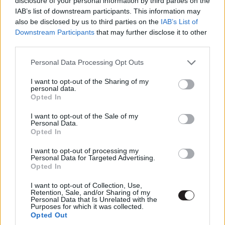
disclosure of your personal information by third parties on the
IAB’s list of downstream participants. This information may
also be disclosed by us to third parties on the
IAB’s List of
Downstream Participants
that may further disclose it to other
third parties.
Please note that this website/app uses one or more Google
Personal Data Processing Opt Outs
services and may gather and store information including but
Azonban jelen esetben nem egy szokványos apokalipszis
not limited to your visit or usage behaviour. You may click to
I want to opt-out of the Sharing of my
personal data.
grant or deny consent to Google and its third-party tags to
kitöréséről beszélhetünk, hanem egy az utáni állapotról.
Opted In
use your data for below specified purposes in below Google
Senan (Sam Keeley) egykoron fertőzött volt, de
consent section.
I want to opt-out of the Sale of my
meggyógyították és megözvegyült sógornőjéhez
Personal Data.
költözve szeretne új életet kezdeni, de a korábbi traumák
Opted In
nem múltak el nyomtalanul. Saját tetteinek emlékei és a
I want to opt-out of processing my
mások általi megítélésektől nyomasztva igyekszik újra
Personal Data for Targeted Advertising.
Opted In
beilleszkedni abba a társadalomba, amit egykoron
magáénak tudott.
I want to opt-out of Collection, Use,
Retention, Sale, and/or Sharing of my
Personal Data that Is Unrelated with the
A formabontó film ötlete David Freyne fejéből pattant ki.
Purposes for which it was collected.
A The Cured digitális formában válik elérhetővé, illetve
Opted Out