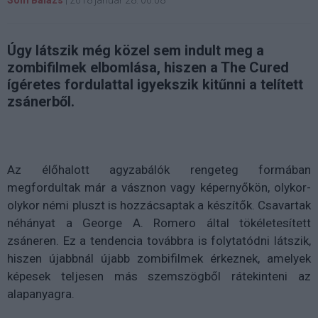
Som Balázs
|
2018 január 28. 00:08
Úgy látszik még közel sem indult meg a
zombifilmek elbomlása, hiszen a The Cured
ígéretes fordulattal igyekszik kitűnni a telített
zsánerből.
Az élőhalott agyzabálók rengeteg formában
megfordultak már a vásznon vagy képernyőkön, olykor-
olykor némi pluszt is hozzácsaptak a készítők. Csavartak
néhányat a George A. Romero által tökéletesített
zsáneren. Ez a tendencia továbbra is folytatódni látszik,
hiszen újabbnál újabb zombifilmek érkeznek, amelyek
képesek teljesen más szemszögből rátekinteni az
alapanyagra.