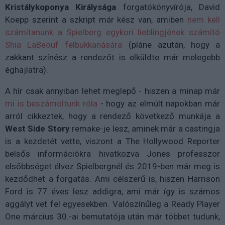
Kristálykoponya Királysága
forgatókönyvírója, David
Koepp szerint a szkript már kész van, amiben
nem kell
számítanunk a Spielberg egykori lieblingjének számító
Shia LaBeouf felbukkanására
(pláne azután, hogy a
zakkant színész a rendezőt is elküldte már melegebb
éghajlatra).
A hír csak annyiban lehet meglepő - hiszen a minap már
mi is beszámoltunk róla
- hogy az elmúlt napokban már
arról cikkeztek, hogy a rendező következő munkája a
West Side Story
remake-je lesz, aminek már a castingja
is a kezdetét vette, viszont a The Hollywood Reporter
belsős információkra hivatkozva Jones professzor
elsőbbséget élvez Spielbergnél és 2019-ben már meg is
kezdődhet a forgatás. Ami célszerű is, hiszen Harrison
Ford is 77 éves lesz addigra, ami már így is számos
aggályt vet fel egyesekben. Valószínűleg a Ready Player
One március 30.-ai bemutatója után már többet tudunk,