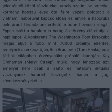
jelentésből közöl részleteket, amely szerint az amerikai
kormány hosszú évek óta félre vezeti polgárait a
vietnami háborúval kapcsolatban és amire a háborúba
belefáradt társadalom érthető módon hevesen reagál.
Éppen ezért a hatalom is berág és törvény elé citálja a
napi lapot. A konkurens The Washington Post birtokába
mégis eljut a több, mint 70000 oldalnyi jelentés,
amelynek szerkesztőjén, Ben Bradlee-n (Tom Hanks) és a
férfiak világában érvényesülni próbáló kiadóján, Kay
Grahaman (Meryl Streep) múlik, hogy lehozzák azt,
amellyel nem csak a sajtó és hatalom aktuális
viszonyának határait feszegetik, hanem a jogi
következményekét is.