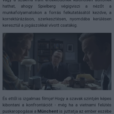
hathat, ahogy Spielberg végigviszi a nézőt a
munkafolyamatokon a forrás felkutatásától kezdve, a
korrektúrázáson, szerkesztésen, nyomdába kerülésen
keresztül a jogászokkal vívott csatákig.
És ettől is izgalmas filmje! Hogy a szavak szintjén képes
kibontani a konfrontációt - még ha a vietnami felütés
puskaropogásai a
Münchent
is juttatja az ember eszébe