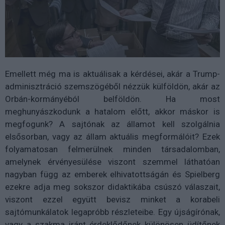
Emellett még ma is aktuálisak a kérdései, akár a Trump-
adminisztráció szemszögéből nézzük külföldön, akár az
Orbán-kormányéból belföldön. Ha most
meghunyászkodunk a hatalom előtt, akkor máskor is
megfogunk? A sajtónak az államot kell szolgálnia
elsősorban, vagy az állam aktuális megformálóit? Ezek
folyamatosan felmerülnek minden társadalomban,
amelynek érvényesülése viszont szemmel láthatóan
nagyban függ az emberek elhivatottságán és Spielberg
ezekre adja meg sokszor didaktikába csúszó válaszait,
viszont ezzel együtt bevisz minket a korabeli
sajtómunkálatok legapróbb részleteibe. Egy újságírónak,
vagy a szakma iránt érdeklődőnek különösen üdítőnek