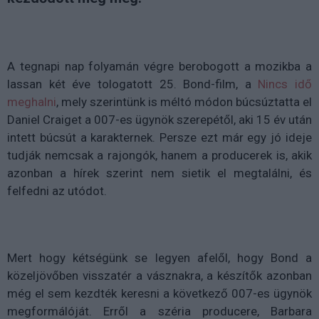
A tegnapi nap folyamán végre berobogott a mozikba a
lassan két éve tologatott 25. Bond-film, a
Nincs idő
meghalni
, mely szerintünk is méltó módon búcsúztatta el
Daniel Craiget a 007-es ügynök szerepétől, aki 15 év után
intett búcsút a karakternek. Persze ezt már egy jó ideje
tudják nemcsak a rajongók, hanem a producerek is, akik
azonban a hírek szerint nem sietik el megtalálni, és
felfedni az utódot.
Mert hogy kétségünk se legyen afelől, hogy Bond a
közeljövőben visszatér a vásznakra, a készítők azonban
még el sem kezdték keresni a következő 007-es ügynök
megformálóját. Erről a széria producere, Barbara