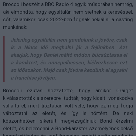
Broccoli beszélt a BBC Radio 4 egyik műsorában nemrég,
aki elmondta, hogy egyáltalán nem sietnek a kereséssel,
sőt, valamikor csak 2022-ben fognak nekiállni a casting
munkának:
Jelenleg egyáltalán nem gondolunk a jövőre, csak
is a Nincs idő meghalni jár a fejünkben. Azt
akarjuk, hogy Daniel méltó módon búcsúztassa el
a karaktert, és ünnepelhessen, kiélvezhesse ezt
az időszakot. Majd csak jövőre kezdünk el agyalni
a franchise jövőjén.
Broccoli ezután hozzátette, hogy amikor Craiget
kiválasztották a szerepre tudták, hogy kicsit
vonakodva
vállalta el, mert tisztában volt vele, hogy ez meg fogja
változtatni az életét, és így is történt. De neki
köszönhetően sikerült megvizsgálniuk Bond érzelmi
életét, és belemenni a Bond-karakter személyének belső
komplexitásába és konfliktusaiba, emiatt pedig mindig is