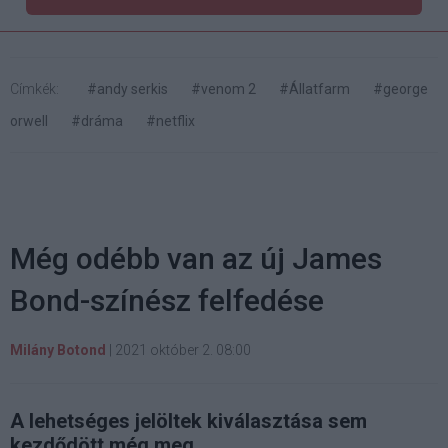
Címkék:
#andy serkis
#venom 2
#Állatfarm
#george
orwell
#dráma
#netflix
Még odébb van az új James
Bond-színész felfedése
Milány Botond
|
2021 október 2. 08:00
A lehetséges jelöltek kiválasztása sem
kezdődött még meg.