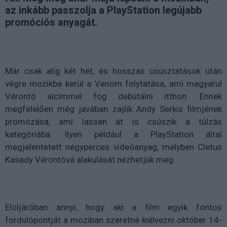
az inkább passzolja a PlayStation legújabb
promóciós anyagát.
Már csak alig két hét, és hosszas csúsztatások után
végre mozikba kerül a Venom folytatása, ami magyarul
Vérontó alcímmel fog debütálni itthon. Ennek
megfelelően még javában zajlik Andy Serkis filmjének
promózása, ami lassan át is csúszik a túlzás
kategóriába. Ilyen például a PlayStation által
megjelentetett négyperces videóanyag, melyben Cletus
Kasady Vérontóvá alakulását nézhetjük meg.
Elöljáróban annyi, hogy aki a film egyik fontos
fordulópontját a moziban szeretné kiélvezni október 14-