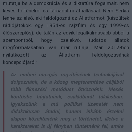
mutatja be a demokrácia és a diktatúra fogalmait, nem
kevés történelmi és társadalmi áthallással. Nem Serkis
lenne az első, aki feldolgozná az Állatfarmot (készültek
rádiójátékok, egy 1954-es rajzfilm és egy 1999-es
élőszereplős), de talán az egyik legalkalmasabb abból a
szempontból, hogy cselekvő, tudatos állatok
megformálásában van már rutinja. Már 2012-ben
nyilatkozott az Állatfarm feldolgozásának
koncepciójáról:
Az emberi mozgás rögzítésének technikájával
dolgoznánk, de a közeg megteremtése céljából
több filmezési metódust ötvöznénk. Mesés
köntösbe bújtatnánk, családbarát tálalásban.
Igyekszünk a mű politikai üzenetét nem
didaktikusan átadni, hanem inkább érzelmi
alapon közelítenénk meg a történetet, illetve a
karaktereket is új fényben tüntetnénk fel, amire