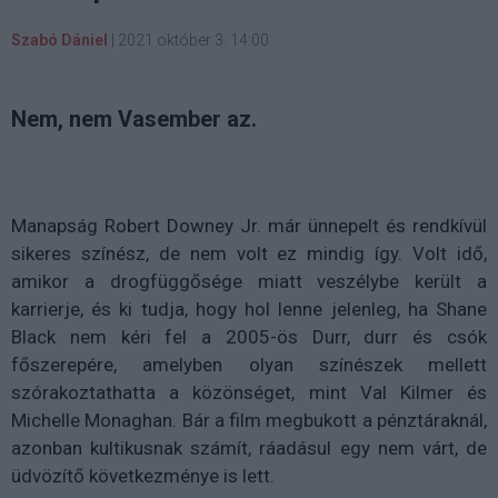
Szabó Dániel
|
2021 október 3. 14:00
Nem, nem Vasember az.
Manapság Robert Downey Jr. már ünnepelt és rendkívül
sikeres színész, de nem volt ez mindig így. Volt idő,
amikor a drogfüggősége miatt veszélybe került a
karrierje, és ki tudja, hogy hol lenne jelenleg, ha Shane
Black nem kéri fel a 2005-ös Durr, durr és csók
főszerepére, amelyben olyan színészek mellett
szórakoztathatta a közönséget, mint Val Kilmer és
Michelle Monaghan. Bár a film megbukott a pénztáraknál,
azonban kultikusnak számít, ráadásul egy nem várt, de
üdvözítő következménye is lett.