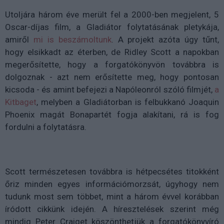
Utoljára három éve merült fel a 2000-ben megjelent, 5
Oscar-díjas film, a Gladiátor folytatásának pletykája,
amiről
mi is beszámoltunk
. A projekt azóta úgy tűnt,
hogy elsikkadt az éterben, de Ridley Scott a napokban
megerősítette, hogy a forgatókönyvön továbbra is
dolgoznak - azt nem erősítette meg, hogy pontosan
kicsoda - és amint befejezi a Napóleonról szóló filmjét,
a
Kitbaget
, melyben a Gladiátorban is felbukkanó Joaquin
Phoenix magát Bonapartét fogja alakítani, rá is fog
fordulni a folytatásra.
Scott természetesen továbbra is hétpecsétes titokként
őriz minden egyes információmorzsát, úgyhogy nem
tudunk most sem többet, mint a három évvel korábban
íródott cikkünk idején. A híresztelések szerint még
mindig Peter Craiget köszönthetjük a forgatókönyvíró