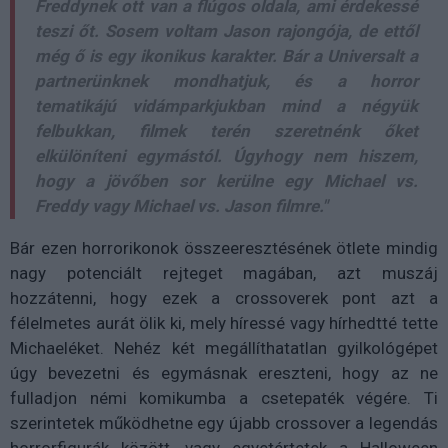
Freddynek ott van a flúgos oldala, ami érdekessé
teszi őt. Sosem voltam Jason rajongója, de ettől
még ő is egy ikonikus karakter. Bár a Universalt a
partnerünknek mondhatjuk, és a horror
tematikájú vidámparkjukban mind a négyük
felbukkan, filmek terén szeretnénk őket
elkülöníteni egymástól. Úgyhogy nem hiszem,
hogy a jövőben sor kerülne egy Michael vs.
Freddy vagy Michael vs. Jason filmre."
Bár ezen horrorikonok összeeresztésének ötlete mindig
nagy potenciált rejteget magában, azt muszáj
hozzátenni, hogy ezek a crossoverek pont azt a
félelmetes aurát ölik ki, mely híressé vagy hírhedtté tette
Michaeléket. Nehéz két megállíthatatlan gyilkológépet
úgy bevezetni és egymásnak ereszteni, hogy az ne
fulladjon némi komikumba a csetepaték végére. Ti
szerintetek működhetne egy újabb crossover a legendás