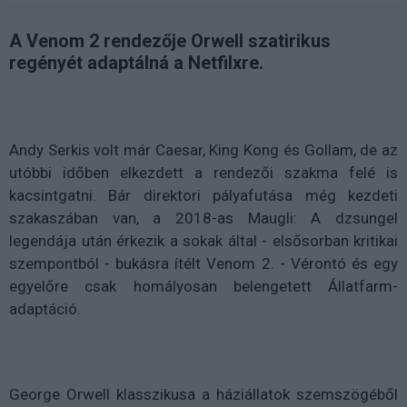
A Venom 2 rendezője Orwell szatirikus
regényét adaptálná a Netfilxre.
Andy Serkis volt már Caesar, King Kong és Gollam, de az
utóbbi időben elkezdett a rendezői szakma felé is
kacsintgatni. Bár direktori pályafutása még kezdeti
szakaszában van, a 2018-as Maugli: A dzsungel
legendája után érkezik a sokak által - elsősorban kritikai
szempontból - bukásra ítélt Venom 2. - Vérontó és egy
egyelőre csak homályosan belengetett Állatfarm-
adaptáció.
George Orwell klasszikusa a háziállatok szemszögéből