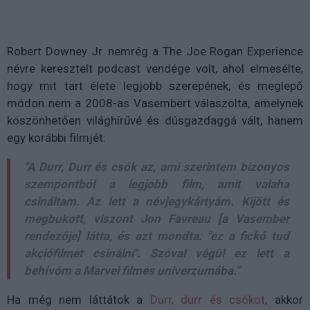
Robert Downey Jr. nemrég a The Joe Rogan Experience
névre keresztelt podcast vendége volt, ahol elmesélte,
hogy mit tart élete legjobb szerepének, és meglepő
módon nem a 2008-as Vasembert válaszolta, amelynek
köszönhetően világhírűvé és dúsgazdaggá vált, hanem
egy korábbi filmjét:
"A Durr, Durr és csók az, ami szerintem bizonyos
szempontból a legjobb film, amit valaha
csináltam. Az lett a névjegykártyám. Kijött és
megbukott, viszont Jon Favreau [a Vasember
rendezője] látta, és azt mondta: "ez a fickó tud
akciófilmet csinálni". Szóval végül ez lett a
behívóm a Marvel filmes univerzumába."
Ha még nem láttátok a
Durr, durr és csókot
, akkor