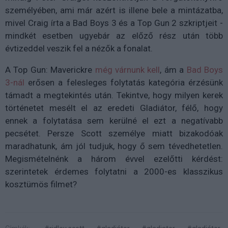
személyében, ami már azért is illene bele a mintázatba,
mivel Craig írta a Bad Boys 3 és a Top Gun 2 szkriptjeit -
mindkét esetben ugyebár az előző rész után több
évtizeddel veszik fel a nézők a fonalat.
A Top Gun: Maverickre
még várnunk kell
, ám a
Bad Boys
3-nál
erősen a felesleges folytatás kategória érzésünk
támadt a megtekintés után. Tekintve, hogy milyen kerek
történetet mesélt el az eredeti Gladiátor, félő, hogy
ennek a folytatása sem kerülné el ezt a negatívabb
pecsétet. Persze Scott személye miatt bizakodóak
maradhatunk, ám jól tudjuk, hogy ő sem tévedhetetlen.
Megismételnénk a három évvel ezelőtti kérdést:
szerintetek érdemes folytatni a 2000-es klasszikus
kosztümös filmet?