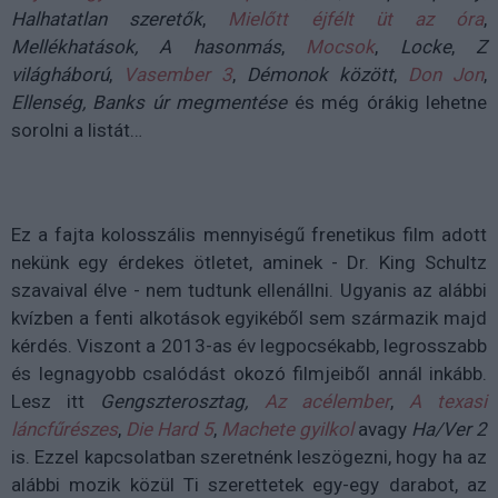
Halhatatlan szeretők
,
Mielőtt éjfélt üt az óra
,
Mellékhatások,
A hasonmás
,
Mocsok
,
Locke
,
Z
világháború
,
Vasember 3
,
Démonok között
,
Don Jon
,
Ellenség,
Banks úr megmentése
és még órákig lehetne
sorolni a listát…
Ez a fajta kolosszális mennyiségű frenetikus film adott
nekünk egy érdekes ötletet, aminek - Dr. King Schultz
szavaival élve - nem tudtunk ellenállni. Ugyanis az alábbi
kvízben a fenti alkotások egyikéből sem származik majd
kérdés. Viszont a 2013-as év legpocsékabb, legrosszabb
és legnagyobb csalódást okozó filmjeiből annál inkább.
Lesz itt
Gengszterosztag,
Az acélember
,
A texasi
láncfűrészes
,
Die Hard 5
,
Machete gyilkol
avagy
Ha/Ver 2
is. Ezzel kapcsolatban szeretnénk leszögezni, hogy ha az
alábbi mozik közül Ti szerettetek egy-egy darabot, az