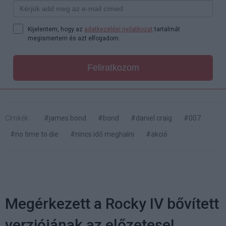
Kijelentem, hogy az
adatkezelési nyilatkozat
tartalmát
megismertem és azt elfogadom.
Feliratkozom
Címkék:
#james bond
#bond
#daniel craig
#007
#no time to die
#nincs idő meghalni
#akció
Megérkezett a Rocky IV bővített
verziójának az előzetese!