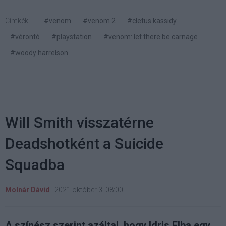
Címkék:
#venom
#venom 2
#cletus kassidy
#vérontó
#playstation
#venom: let there be carnage
#woody harrelson
Will Smith visszatérne
Deadshotként a Suicide
Squadba
Molnár Dávid
|
2021 október 3. 08:00
A színész szerint azáltal, hogy Idris Elba egy