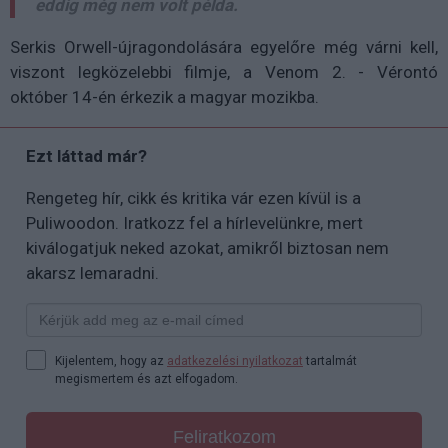
eddig még nem volt példa.
Serkis Orwell-újragondolására egyelőre még várni kell,
viszont legközelebbi filmje, a Venom 2. - Vérontó
október 14-én érkezik a magyar mozikba.
Ezt láttad már?
Rengeteg hír, cikk és kritika vár ezen kívül is a
Puliwoodon. Iratkozz fel a hírlevelünkre, mert
kiválogatjuk neked azokat, amikről biztosan nem
akarsz lemaradni.
Kijelentem, hogy az
adatkezelési nyilatkozat
tartalmát
megismertem és azt elfogadom.
Feliratkozom