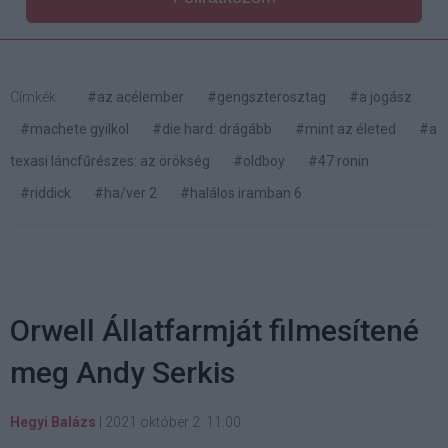
Címkék:
#az acélember
#gengszterosztag
#a jogász
#machete gyilkol
#die hard: drágább
#mint az életed
#a
texasi láncfűrészes: az örökség
#oldboy
#47 ronin
#riddick
#ha/ver 2
#halálos iramban 6
Orwell Állatfarmját filmesítené
meg Andy Serkis
Hegyi Balázs
|
2021 október 2. 11:00