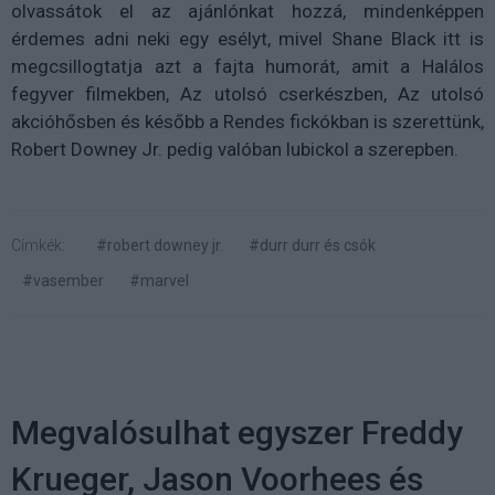
olvassátok el az ajánlónkat hozzá, mindenképpen
érdemes adni neki egy esélyt, mivel Shane Black itt is
megcsillogtatja azt a fajta humorát, amit a Halálos
fegyver filmekben, Az utolsó cserkészben, Az utolsó
akcióhősben és később a Rendes fickókban is szerettünk,
Robert Downey Jr. pedig valóban lubickol a szerepben.
Címkék:
#robert downey jr.
#durr durr és csók
#vasember
#marvel
Megvalósulhat egyszer Freddy
Krueger, Jason Voorhees és