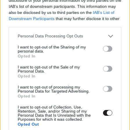
disclosure of your personal information by third parties on the
Smith egy napokban megejtett interjú során erősítette
IAB’s list of downstream participants. This information may
meg, hogy a részéről hajlana ismét a bérgyilkos bőrébe
also be disclosed by us to third parties on the
IAB’s List of
bújni.
Downstream Participants
that may further disclose it to other
third parties.
"Igen, akkoriban éppen egy másik filmen
Please note that this website/app uses one or more Google
Personal Data Processing Opt Outs
dolgoztam, ők pedig már kezdték volna a
services and may gather and store information including but
forgatást (
a The Suicide Squadnál
). Szóval
not limited to your visit or usage behaviour. You may click to
I want to opt-out of the Sharing of my
personal data.
csupán rosszul alakult az időzítés. Ugyanakkor a
grant or deny consent to Google and its third-party tags to
Opted In
folytatásból kihagyták Deadshotot, nem? Idris
use your data for below specified purposes in below Google
consent section.
egy másik karaktert játszik vagy Deadshotot?
I want to opt-out of the Sale of my
Personal Data.
(Erre a kérdésre az újságíró megerősítette az első
Opted In
opciót) Rendben, szuper, akkor vissza is
I want to opt-out of processing my
térhetek."
Personal Data for Targeted Advertising.
Opted In
Bár sokáig ment a találgatás, hogy vajon Idris Elbát Will
I want to opt-out of Collection, Use,
Smith pótlékaként castolták-e Deadshot szerepére, az
Retention, Sale, and/or Sharing of my
első marketinganyagok azonban gyorsan eloszlatták a
Personal Data that Is Unrelated with the
Purposes for which it was collected.
rajongók eme félelmét. Más kérdés, hogy a Warner Bros.
Opted Out
azóta sem nyílt meg Deadshot jövőjével kapcsolatban.