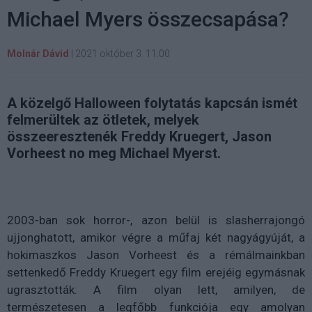
Michael Myers összecsapása?
Molnár Dávid
|
2021 október 3. 11:00
A közelgő Halloween folytatás kapcsán ismét
felmerültek az ötletek, melyek
összeeresztenék Freddy Kruegert, Jason
Vorheest no meg Michael Myerst.
2003-ban sok horror-, azon belül is slasherrajongó
ujjonghatott, amikor végre a műfaj két nagyágyúját, a
hokimaszkos Jason Vorheest és a rémálmainkban
settenkedő Freddy Kruegert egy film erejéig egymásnak
ugrasztották. A film olyan lett, amilyen, de
természetesen a legfőbb funkciója egy amolyan