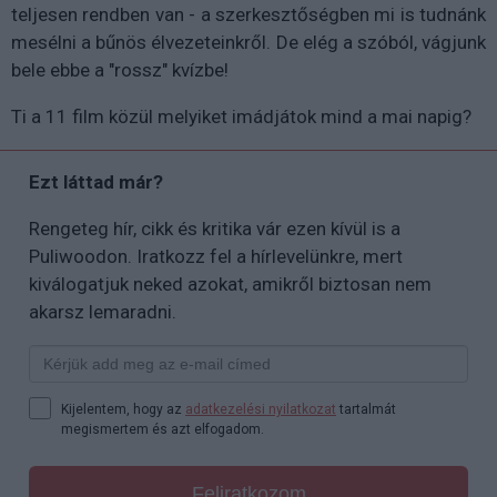
teljesen rendben van - a szerkesztőségben mi is tudnánk
mesélni a bűnös élvezeteinkről. De elég a szóból, vágjunk
bele ebbe a "rossz" kvízbe!
Ti a 11 film közül melyiket imádjátok mind a mai napig?
Ezt láttad már?
Rengeteg hír, cikk és kritika vár ezen kívül is a
Puliwoodon. Iratkozz fel a hírlevelünkre, mert
kiválogatjuk neked azokat, amikről biztosan nem
akarsz lemaradni.
Kijelentem, hogy az
adatkezelési nyilatkozat
tartalmát
megismertem és azt elfogadom.
Feliratkozom