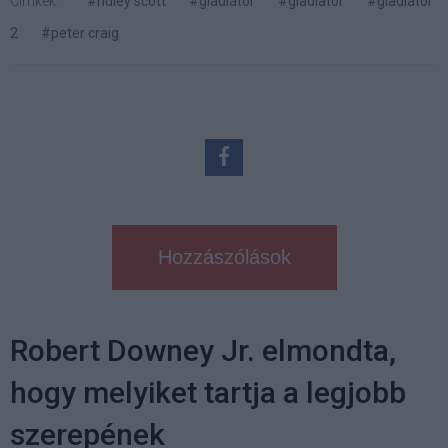
Címkék:
#ridley scott
#gladiátor
#gladiator
#gladiátor
2
#peter craig
Hozzászólások
Robert Downey Jr. elmondta,
hogy melyiket tartja a legjobb
szerepének