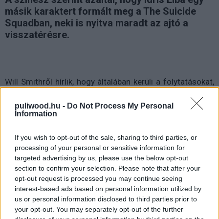
másik karaktert formált meg a The Suicide
Squadban, neki is nyitva maradt az ajtó a
visszatérésre.
Will Smithről hírlik, hogy általában kerüli a folytatásokat,
éppen ezért is olyan szenzáció, ha mégis ismételten
belebújik egy-egy szerepbe. Idáig ezzel csak a
Bad Boys
puliwood.hu -
Do Not Process My Personal
Information
és a Men in Black franchise-ok dicsekedhettek el, hogy
Smith többször is visszatért hozzájuk, és bár a jövőben
If you wish to opt-out of the sale, sharing to third parties, or
több folytatáshoz is elkötelezte már magát Smith, a DC
processing of your personal or sensitive information for
és a Warner rajongói sokáig találgattak, hogy vajon a
targeted advertising by us, please use the below opt-out
legelső Suicide Squad Deadshotjaként viszont láthatjuk-
section to confirm your selection. Please note that after your
opt-out request is processed you may continue seeing
e még valaha.
interest-based ads based on personal information utilized by
us or personal information disclosed to third parties prior to
your opt-out. You may separately opt-out of the further