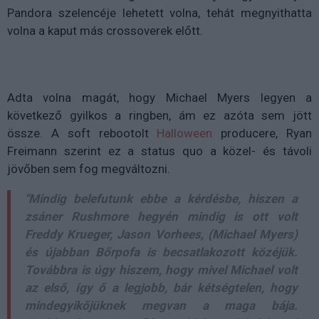
Pandora szelencéje lehetett volna, tehát megnyithatta
volna a kaput más crossoverek előtt.
Adta volna magát, hogy Michael Myers legyen a
következő gyilkos a ringben, ám ez azóta sem jött
össze. A soft rebootolt
Halloween
producere, Ryan
Freimann szerint ez a status quo a közel- és távoli
jövőben sem fog megváltozni.
"Mindig belefutunk ebbe a kérdésbe, hiszen a
zsáner Rushmore hegyén mindig is ott volt
Freddy Krueger, Jason Vorhees, (Michael Myers)
és újabban Bőrpofa is becsatlakozott közéjük.
Továbbra is úgy hiszem, hogy mivel Michael volt
az első, így ő a legjobb, bár kétségtelen, hogy
mindegyikőjüknek megvan a maga bája.