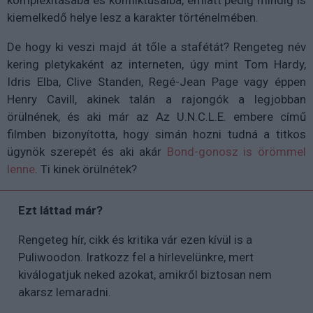
kiemelkedő helye lesz a karakter történelmében.
De hogy ki veszi majd át tőle a stafétát? Rengeteg név
kering pletykaként az interneten, úgy mint Tom Hardy,
Idris Elba, Clive Standen, Regé-Jean Page vagy éppen
Henry Cavill, akinek talán a rajongók a legjobban
örülnének, és aki már az Az U.N.C.L.E. embere című
filmben bizonyította, hogy simán hozni tudná a titkos
ügynök szerepét és aki akár
Bond-gonosz is örömmel
lenne
. Ti kinek örülnétek?
Ezt láttad már?
Rengeteg hír, cikk és kritika vár ezen kívül is a
Puliwoodon. Iratkozz fel a hírlevelünkre, mert
kiválogatjuk neked azokat, amikről biztosan nem
akarsz lemaradni.