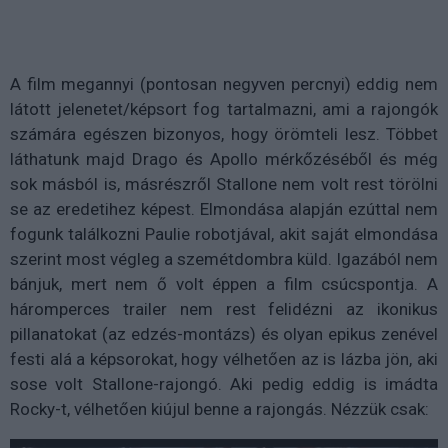
A film megannyi (pontosan negyven percnyi) eddig nem
látott jelenetet/képsort fog tartalmazni, ami a rajongók
számára egészen bizonyos, hogy örömteli lesz. Többet
láthatunk majd Drago és Apollo mérkőzéséből és még
sok másból is, másrészről Stallone nem volt rest törölni
se az eredetihez képest. Elmondása alapján ezúttal nem
fogunk találkozni Paulie robotjával, akit saját elmondása
szerint most végleg a szemétdombra küld. Igazából nem
bánjuk, mert nem ő volt éppen a film csúcspontja. A
háromperces trailer nem rest felidézni az ikonikus
pillanatokat (az edzés-montázs) és olyan epikus zenével
festi alá a képsorokat, hogy vélhetően az is lázba jön, aki
sose volt Stallone-rajongó. Aki pedig eddig is imádta
Rocky-t, vélhetően kiújul benne a rajongás. Nézzük csak: