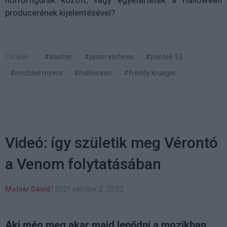
horrorfigurák között, vagy egyetértetek a Halloween
producerének kijelentésével?
Címkék:
#slasher
#jason vorhees
#péntek 13
#michael myers
#halloween
#freddy krueger
Videó: így születik meg Vérontó
a Venom folytatásában
Molnár Dávid
|
2021 október 2. 20:02
Aki még meg akar majd lepődni a mozikban,