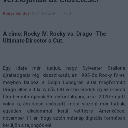
Kónya Sándor
|
2021 október 1. 17:00
A címe: Rocky IV: Rocky vs. Drago -The
Ultimate Director's Cut.
Egy ideje már tudjuk, hogy Sylvester Stallone
újralátogatja régi klasszikusát, az 1985-ös Rocky IV-et,
melyben Balboa a Dolph Lundgren által megformált
Drago ellen állt ki. A bővített verzió eredetileg az eredeti
film bemutatójának 35. évfordulójára, azaz 2020-ra jött
volna ki, ám kicsit csúszott: most viszont már tudjuk,
egyetlen alkalommal kerül vetítésre Amerikában,
november 11-én, hogy aztán másnap digitális formában
kerüljön a rajongók elé.