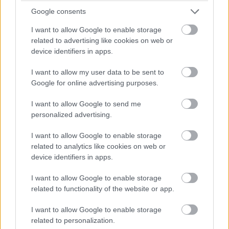
Mint azonban Smith nyilatkozata is mutatja, a színész,
Google consents
hogyha az igen sűrű menetrendje engedni fogja,
I want to allow Google to enable storage
szívesen visszatérne egy folytatásra - talán pont Elba
related to advertising like cookies on web or
Bloodsportjával apríthatnák a népet James Gunn őrült
device identifiers in apps.
víziójának manifesztációjaként. Mi megnéznénk - és Ti?
I want to allow my user data to be sent to
Google for online advertising purposes.
I want to allow Google to send me
Címkék:
#will smith
#deadshot
#suicide squad
personalized advertising.
#Öngyilkos osztag
I want to allow Google to enable storage
related to analytics like cookies on web or
device identifiers in apps.
I want to allow Google to enable storage
related to functionality of the website or app.
KVÍZ: mennyire ismered 2013
I want to allow Google to enable storage
filmjeit?
related to personalization.