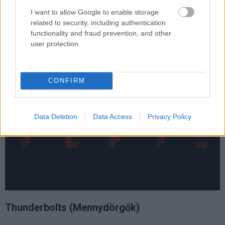
érkezik a szerepbe, noha ezt már 2019 óta tudjuk
I want to allow Google to enable storage
related to security, including authentication
A film jelenleg is forog, premierdátumot kaptunk csak
functionality and fraud prevention, and other
hozzá új infóként
user protection.
Premier: 2023. november 3. (USA)
CONFIRM
Data Deletion
Data Access
Privacy Policy
Thunderbolts (Mennydörgők)