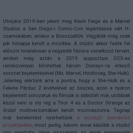
Utoljára 2019-ben jelent meg Kevin Feige és a Marvel
Studios a San Diego-i Comic-Con legendássá vált H-
csarnokában, amikor a Bosszúállók: Végjáték még csak
pár hónapja került a mozikba. A stúdió akkor fedte fel
először hivatalosan a negyedik fázisra vonatkozó terveit,
amiket még aztán a 2019 augusztusi D23-as
rendezvényen bővítettek három Disney+-ra érkező
sorozat bejelentésével (Ms. Marvel, Holdlovag, She-Hulk).
Jelenleg elértünk arra a pontra, hogy a She-Hulk és a
Fekete Párduc 2 kivételével az összes, azon a nyáron
bejelentett sorozatuk és filmjük is debütált már, utóbbiak
közül nem is oly rég a Thor 4 és a Doctor Strange az
őrület multiverzumában került mozivászonra. Tegnap
már betekintést nyerhettünk
a közelgő animációs
projektjeikbe
, most pedig, három évvel később a stúdió
úgy gondolta, ideje visszatérni az egyik legnagyobb