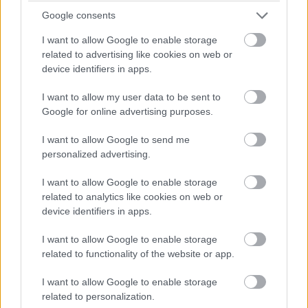
Minap jelentették be hozzá a rendezőt,
mást a
Google consents
premierdátumon és a hivatalos alcímen kívül nem
I want to allow Google to enable storage
tudtunk meg a filmet illetően
related to advertising like cookies on web or
device identifiers in apps.
Premier: 2023. május 4. (USA)
I want to allow my user data to be sent to
Google for online advertising purposes.
I want to allow Google to send me
personalized advertising.
I want to allow Google to enable storage
related to analytics like cookies on web or
device identifiers in apps.
I want to allow Google to enable storage
related to functionality of the website or app.
Blade (Penge)
I want to allow Google to enable storage
related to personalization.
Wesley Snipes helyett továbbra is Mahershala Ali