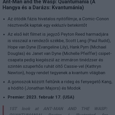
Ant-Man and the Wasp: Quantumania (A
Hangya és a Darázs: Kvantumánia)
Az ötödik fázis hivatalos nyitófilmje, a Comic-Conon
résztvevők kaptak egy exkluzív betekintőt
Az első két filmet is jegyző Peyton Reed harmadjára
is visszaül a rendezői székbe, Scott Lang (Paul Rudd),
Hope van Dyne (Evangeline Lily), Hank Pym (Michael
Douglas) és Janet van Dyne (Michelle Pfeiffer) csipet-
csapata pedig kiegészül az immáron tinédzser és
szintén szuperhős ruhát öltő Cassie-vel (Kathryn
Newton), hogy rendet tegyenek a kvantum világban
A gonoszok között feltűnik a rideg és fenyegető Kang,
a hódító (Jonathan Majors) és Modok
Premier: 2023. február 17. (USA)
1ST look at ANT-MAN AND THE WASP: