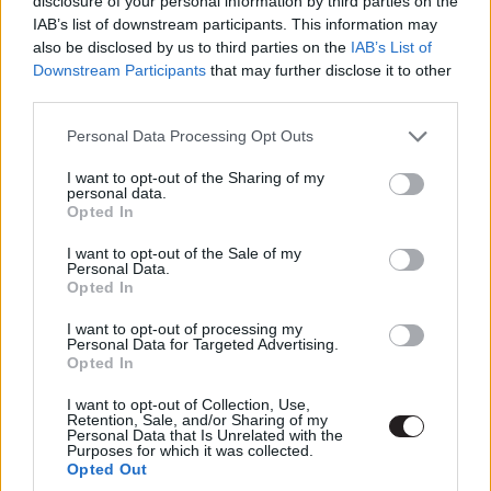
disclosure of your personal information by third parties on the
Premier: 2023. július 28. (USA)
IAB’s list of downstream participants. This information may
also be disclosed by us to third parties on the
IAB’s List of
Downstream Participants
that may further disclose it to other
third parties.
Please note that this website/app uses one or more Google
Personal Data Processing Opt Outs
services and may gather and store information including but
not limited to your visit or usage behaviour. You may click to
I want to opt-out of the Sharing of my
personal data.
grant or deny consent to Google and its third-party tags to
Opted In
use your data for below specified purposes in below Google
consent section.
I want to opt-out of the Sale of my
Personal Data.
Opted In
I want to opt-out of processing my
Captain America: New World Order (Amerika
Personal Data for Targeted Advertising.
Opted In
Kapitány: Új világrend)
I want to opt-out of Collection, Use,
Ezúttal már Sam Wilson (Anthony Mackie) viselheti az
Retention, Sale, and/or Sharing of my
Personal Data that Is Unrelated with the
ikonikus pajzsot Amerika Kapitányként, aki Thor
Purposes for which it was collected.
Opted Out
mellett szintén megkapja a negyedik filmjét