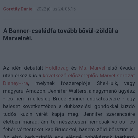
Goretity Dániel
|
2022 július 24. 06:15
A Banner-családfa tovább bővül-zöldül a
Marvelnél.
Az idén debütált
Holdlovag
és
Ms. Marvel
első évadai
után érkezik is a
következő élőszereplős Marvel sorozat
Disney+-ra
, melynek főszereplője She-Hulk, vagy
magyarul Amazon. Jennifer Walters, a nagymenő ügyész
- és nem mellesleg Bruce Banner unokatestvére - egy
baleset következtében a dühkezelési gondokkal küzdő
tudós kuzin vérét kapja meg. Jennifer szerencsére
életben marad, ám természetesen nemcsak vörös- és
fehér vértesteket kap Bruce-tól, hanem zöld bőrszínt is.
Az első kedvcsináló egy eléggé bohókásnak ígérkező