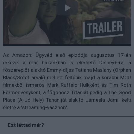
Az Amazon: Ügyvéd első epizódja augusztus 17-én
érkezik a már hazánkban is elérhető Disney+-ra, a
főszereplőt alakító Emmy-díjas Tatiana Maslany (Orphan
Black/Sötét árvák) mellett feltűnik majd a korábbi MCU
filmekből ismerős Mark Ruffalo Hulkként és Tim Roth
Förmedvényként, a főgonosz Titániát pedig a The Good
Place (A Jó Hely) Tahaniját alakító Jameela Jamil kelti
életre a "streaming-vásznon".
Ezt láttad már?