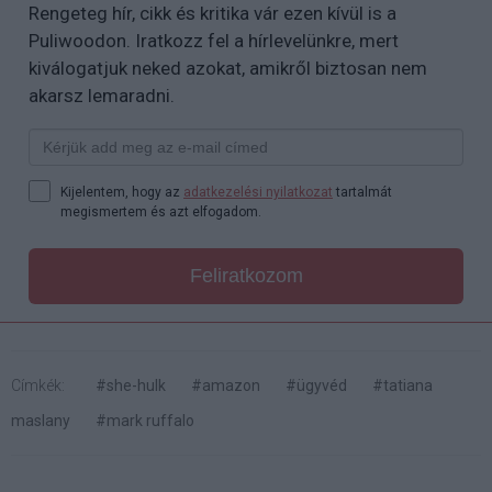
Rengeteg hír, cikk és kritika vár ezen kívül is a
Puliwoodon. Iratkozz fel a hírlevelünkre, mert
kiválogatjuk neked azokat, amikről biztosan nem
akarsz lemaradni.
Kijelentem, hogy az
adatkezelési nyilatkozat
tartalmát
megismertem és azt elfogadom.
Feliratkozom
Címkék:
#she-hulk
#amazon
#ügyvéd
#tatiana
maslany
#mark ruffalo