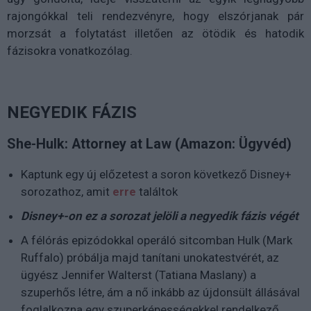
rajongókkal teli rendezvényre, hogy elszórjanak pár
morzsát a folytatást illetően az ötödik és hatodik
fázisokra vonatkozólag.
NEGYEDIK FÁZIS
She-Hulk: Attorney at Law (Amazon: Ügyvéd)
Kaptunk egy új előzetest a soron következő Disney+
sorozathoz, amit
erre
találtok
Disney+-on ez a sorozat jelöli a negyedik fázis végét
A félórás epizódokkal operáló sitcomban Hulk (Mark
Ruffalo) próbálja majd tanítani unokatestvérét, az
ügyész Jennifer Walterst (Tatiana Maslany) a
szuperhős létre, ám a nő inkább az újdonsült állásával
foglalkozna egy szuperképességekkel rendelkező