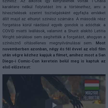
színész. Az alkotók így kénytelenek voltak T'Challa
karaktere nélkül folytatást írni a történethez, ami a
híresztelések szerint tisztelgésként egyfajta emléket
állít majd az elhunyt színész számára. A második rész
forgatása körül ráadásul egyéb gondok is adódtak: a
COVID miatti leállások, valamint a Shurit alakító Letitia
Wright sérülései sem segítették a forgatást, ahogyan a
színésznő oltásellenes megnyilvánulásai sem.
Most
novemberben azonban, négy és fél évvel az első film
után végre kézhez kapjuk a filmet, amihez most a San
Diego-i Comic-Con keretein belül meg is kaptuk az
első előzetest: