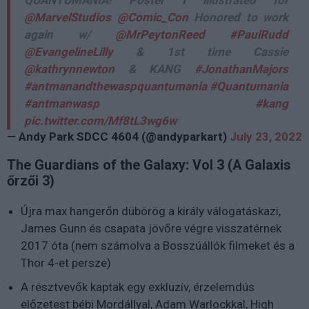
QUANTUMANIA! Poster I illustrated for
@MarvelStudios
@Comic_Con
Honored to work
again w/
@MrPeytonReed
#PaulRudd
@EvangelineLilly
& 1st time Cassie
@kathrynnewton
& KANG
#JonathanMajors
#antmanandthewaspquantumania
#Quantumania
#antmanwasp
#kang
pic.twitter.com/Mf8tL3wg6w
— Andy Park SDCC 4604 (@andyparkart)
July 23, 2022
The Guardians of the Galaxy: Vol 3 (A Galaxis
őrzői 3)
Újra max hangerőn dübörög a király válogatáskazi,
James Gunn és csapata jövőre végre visszatérnek
2017 óta (nem számolva a Bosszúállók filmeket és a
Thor 4-et persze)
A résztvevők kaptak egy exkluzív, érzelemdús
előzetest bébi Mordállyal, Adam Warlockkal, High