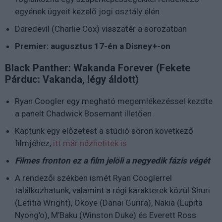
egyének ügyeit kezelő jogi osztály élén
Daredevil (Charlie Cox) visszatér a sorozatban
Premier: augusztus 17-én a Disney+-on
Black Panther: Wakanda Forever (Fekete
Párduc: Vakanda, légy áldott)
Ryan Coogler egy megható megemlékezéssel kezdte
a panelt Chadwick Bosemant illetően
Kaptunk egy előzetest a stúdió soron következő
filmjéhez,
itt már nézhetitek is
Filmes fronton ez a film jelöli a negyedik fázis végét
A rendezői székben ismét Ryan Cooglerrel
találkozhatunk, valamint a régi karakterek közül Shuri
(Letitia Wright), Okoye (Danai Gurira), Nakia (Lupita
Nyong'o), M'Baku (Winston Duke) és Everett Ross