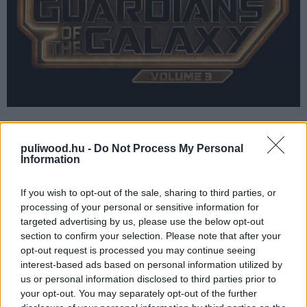
The Marvels (Marvelek)
puliwood.hu -
Do Not Process My Personal
Information
Carol Danvers (Brie Larson) mellé társul a frissen
felvezetett Kamala Khan, azaz Ms. Marvel (Iman
If you wish to opt-out of the sale, sharing to third parties, or
Vellani) és a WandaVízióban megismert Monica
processing of your personal or sensitive information for
Rambeau (Teyonah Paris)
targeted advertising by us, please use the below opt-out
A filmet a 2021-es Kampókéz (Candyman) filmet is
section to confirm your selection. Please note that after your
opt-out request is processed you may continue seeing
jegyző Nia DaCosta rendezi
interest-based ads based on personal information utilized by
Érdemi információ nem hangzott el a panelen a film
us or personal information disclosed to third parties prior to
your opt-out. You may separately opt-out of the further
kapcsán