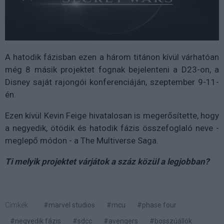
A hatodik fázisban ezen a három titánon kívül várhatóan
még 8 másik projektet fognak bejelenteni a D23-on, a
Disney saját rajongói konferenciáján, szeptember 9-11-
én.
Ezen kívül Kevin Feige hivatalosan is megerősítette, hogy
a negyedik, ötödik és hatodik fázis összefoglaló neve -
meglepő módon - a The Multiverse Saga.
Ti melyik projektet várjátok a száz közül a legjobban?
Címkék:
#marvel studios
#mcu
#phase four
#negyedik fázis
#sdcc
#avengers
#bosszúállók