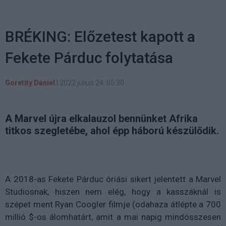
BRÉKING: Előzetest kapott a
Fekete Párduc folytatása
Goretity Dániel
|
2022 július 24. 05:30
A Marvel újra elkalauzol bennünket Afrika
titkos szegletébe, ahol épp háború készülődik.
A 2018-as Fekete Párduc óriási sikert jelentett a Marvel
Studiosnak, hiszen nem elég, hogy a kasszáknál is
szépet ment Ryan Coogler filmje (odahaza átlépte a 700
millió $-os álomhatárt, amit a mai napig mindösszesen