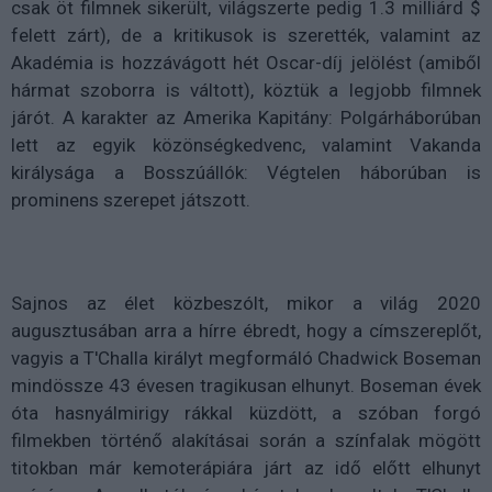
csak öt filmnek sikerült, világszerte pedig 1.3 milliárd $
felett zárt), de a kritikusok is szerették, valamint az
Akadémia is hozzávágott hét Oscar-díj jelölést (amiből
hármat szoborra is váltott), köztük a legjobb filmnek
járót. A karakter az Amerika Kapitány: Polgárháborúban
lett az egyik közönségkedvenc, valamint Vakanda
királysága a Bosszúállók: Végtelen háborúban is
prominens szerepet játszott.
Sajnos az élet közbeszólt, mikor a világ 2020
augusztusában arra a hírre ébredt, hogy a címszereplőt,
vagyis a T'Challa királyt megformáló Chadwick Boseman
mindössze 43 évesen tragikusan elhunyt. Boseman évek
óta hasnyálmirigy rákkal küzdött, a szóban forgó
filmekben történő alakításai során a színfalak mögött
titokban már kemoterápiára járt az idő előtt elhunyt