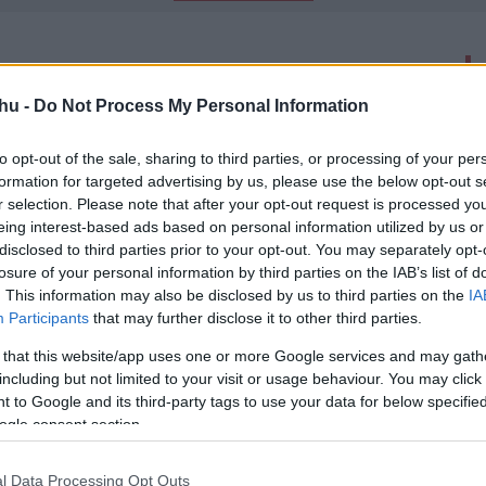
latok száma: 4
hu -
Do Not Process My Personal Information
ez a Disney 10 legjobb rajzfilmje
to opt-out of the sale, sharing to third parties, or processing of your per
00
formation for targeted advertising by us, please use the below opt-out s
y Company 100. évfordulója kapcsán szerkesztőségünk
r selection. Please note that after your opt-out request is processed y
tták a Walt Disney Animation Studios alkotásainak tizes
eing interest-based ads based on personal information utilized by us or
disclosed to third parties prior to your opt-out. You may separately opt-
losure of your personal information by third parties on the IAB’s list of
it horrorként is lehetne adaptálni
. This information may also be disclosed by us to third parties on the
IA
00
Participants
that may further disclose it to other third parties.
 és Méz természetesen a Puliwood szerkesztőségét is
-
 that this website/app uses one or more Google services and may gath
including but not limited to your visit or usage behaviour. You may click 
 to Google and its third-party tags to use your data for below specifi
ogle consent section.
ásodik szinkronos előzetesét is a
film
l Data Processing Opt Outs