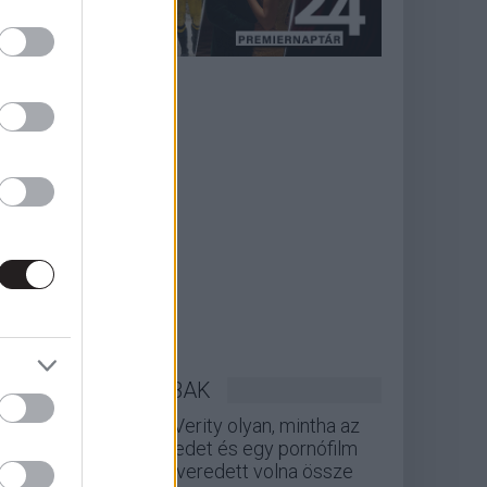
LEGOLVASOTTABBAK
A Verity olyan, mintha az
Eredet és egy pornófilm
keveredett volna össze