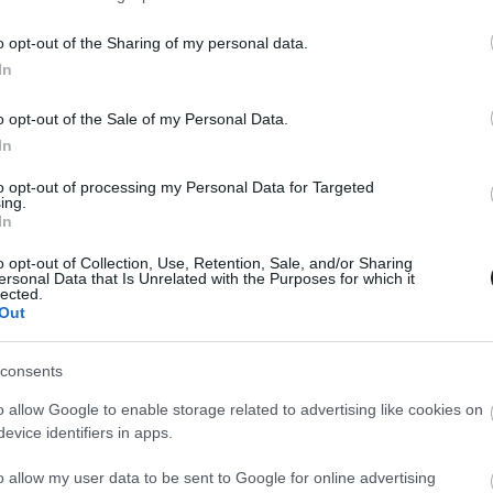
00
 csak díjakat, hanem előzetest is hozott.
o opt-out of the Sharing of my personal data.
In
kus: 101 kiskutya
o opt-out of the Sale of my Personal Data.
00
In
annyira kiskutyák Pongó és Perdita kölykei. Idén januárban
megmentője, a 101 kiskutya.
to opt-out of processing my Personal Data for Targeted
ing.
In
o opt-out of Collection, Use, Retention, Sale, and/or Sharing
ersonal Data that Is Unrelated with the Purposes for which it
lected.
Out
consents
o allow Google to enable storage related to advertising like cookies on
evice identifiers in apps.
o allow my user data to be sent to Google for online advertising