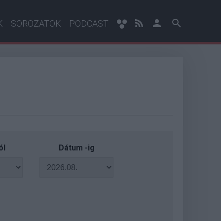
K
SOROZATOK
PODCAST
ól
Dátum -ig