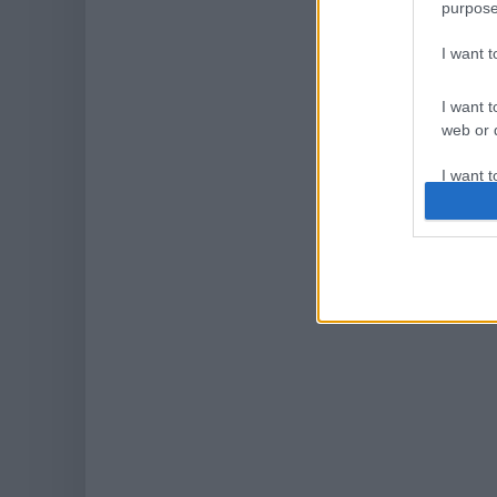
purpose
I want 
I want t
web or d
I want t
or app.
I want t
I want t
authenti