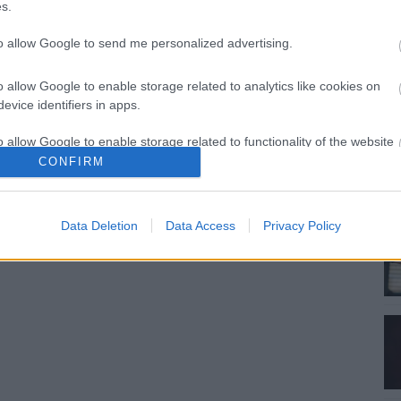
s.
to allow Google to send me personalized advertising.
o allow Google to enable storage related to analytics like cookies on
evice identifiers in apps.
o allow Google to enable storage related to functionality of the website
CONFIRM
o allow Google to enable storage related to personalization.
Data Deletion
Data Access
Privacy Policy
o allow Google to enable storage related to security, including
cation functionality and fraud prevention, and other user protection.