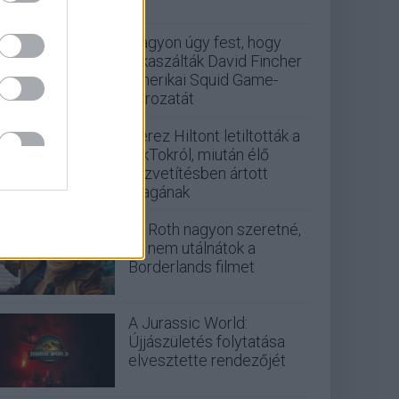
Nagyon úgy fest, hogy
elkaszálták David Fincher
amerikai Squid Game-
sorozatát
Perez Hiltont letiltották a
TikTokról, miután élő
közvetítésben ártott
magának
Eli Roth nagyon szeretné,
ha nem utálnátok a
Borderlands filmet
A Jurassic World:
Újjászületés folytatása
elvesztette rendezőjét