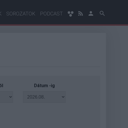
K
SOROZATOK
PODCAST
ól
Dátum -ig