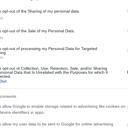
00
o opt-out of the Sharing of my personal data.
s sora zúdul újfent a világra, a kérdés, hogy jó-e ez
In
o opt-out of the Sale of my Personal Data.
In
to opt-out of processing my Personal Data for Targeted
ing.
In
o opt-out of Collection, Use, Retention, Sale, and/or Sharing
ersonal Data that Is Unrelated with the Purposes for which it
lected.
Out
consents
o allow Google to enable storage related to advertising like cookies on
evice identifiers in apps.
o allow my user data to be sent to Google for online advertising