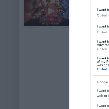
Hír
| 2016.08.25 12:
I want t
Cápnádók változato
Opted 
nekünk?
I want t
Opted 
I want 
Advertis
Opted 
I want t
of my P
was col
Opted 
Google 
I want t
web or d
I want t