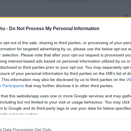
latok száma: 3
hu -
Do Not Process My Personal Information
 és dinók a Sharknado 6 utolsó
en
to opt-out of the sale, sharing to third parties, or processing of your per
formation for targeted advertising by us, please use the below opt-out s
50
r selection. Please note that after your opt-out request is processed y
ash élményt ígér a hatodik Sharknado legutolsó
eing interest-based ads based on personal information utilized by us or
iben robotcápáktól, T-Rexeken át az időutazásig bezárólag
disclosed to third parties prior to your opt-out. You may separately opt-
ató.
losure of your personal information by third parties on the IAB’s list of
. This information may also be disclosed by us to third parties on the
IA
ácikkal és időutazással jön a
Participants
that may further disclose it to other third parties.
6
-
 that this website/app uses one or more Google services and may gath
00
including but not limited to your visit or usage behaviour. You may click 
ado 6 hivatalos szinopszisa, amely alapján egészen
 to Google and its third-party tags to use your data for below specifi
hetjük, hogy az új rész minden eddiginél őrültebb lesz. Már
ogle consent section.
: The 4th Awakens - Kritika
l Data Processing Opt Outs