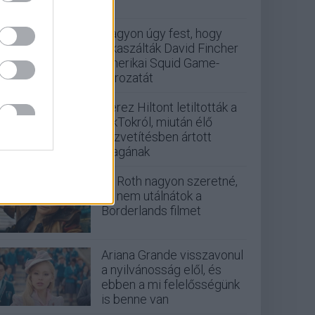
Nagyon úgy fest, hogy
elkaszálták David Fincher
amerikai Squid Game-
sorozatát
Perez Hiltont letiltották a
TikTokról, miután élő
közvetítésben ártott
magának
Eli Roth nagyon szeretné,
ha nem utálnátok a
Borderlands filmet
Ariana Grande visszavonul
a nyilvánosság elől, és
ebben a mi felelősségünk
is benne van