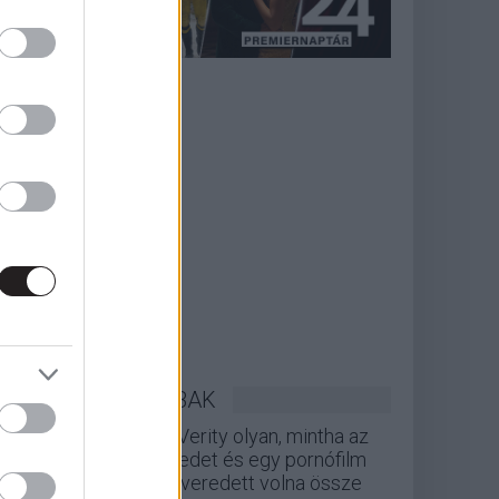
LEGOLVASOTTABBAK
A Verity olyan, mintha az
Eredet és egy pornófilm
keveredett volna össze