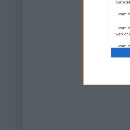
purpose
I want 
I want t
web or d
I want t
or app.
I want t
I want t
authenti