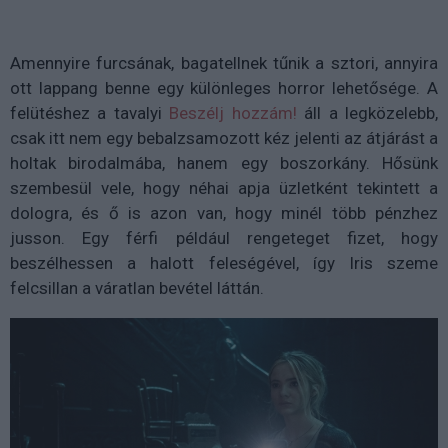
Amennyire furcsának, bagatellnek tűnik a sztori, annyira
ott lappang benne egy különleges horror lehetősége. A
felütéshez a tavalyi
Beszélj hozzám!
áll a legközelebb,
csak itt nem egy bebalzsamozott kéz jelenti az átjárást a
holtak birodalmába, hanem egy boszorkány. Hősünk
szembesül vele, hogy néhai apja üzletként tekintett a
dologra, és ő is azon van, hogy minél több pénzhez
jusson. Egy férfi például rengeteget fizet, hogy
beszélhessen a halott feleségével, így Iris szeme
felcsillan a váratlan bevétel láttán.