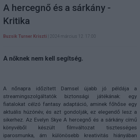
A hercegnő és a sárkány -
Kritika
Buzsik Turner Kriszti
|
2024 március 12. 17:00
A nőknek nem kell segítség.
A nőnapra időzített Damsel újabb jó példája a
streamingszolgáltatók biztonsági játékának: egy
fiatalokat célzó fantasy adaptáció, aminek főhőse egy
aktuális húzónév, és azt gondolják, ez elegendő lesz a
sikerhez. Az Evelyn Skye A hercegnő és a sárkány című
könyvéből készült filmváltozat tisztességes
iparosmunka, ám különösebb kreativitás hiányában