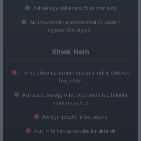
Akinek egy vállalható ötlet már elég
Aki ismerkedik a horrorokkal és valami
egyszerűre vágyik…
Kinek Nem
… még akkor is, ha nem éppen a műfaj ékkövét
fogja látni
Akit zavar, ha egy ötlet végül nem tud felnőni
saját magához
Aki egy ijesztő filmet nézne
Akit irritálnak az ostoba karakterek