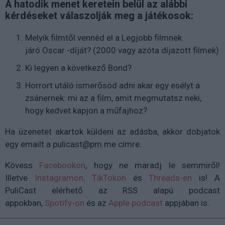
A hatodik menet keretein belül az alábbi
kérdéseket válaszolják meg a játékosok:
Melyik filmtől vennéd el a Legjobb filmnek
járó
Oscar
-díját? (2000 vagy azóta díjazott filmek)
Ki legyen a következő Bond?
Horrort utáló ismerősöd adni akar egy esélyt a
zsánernek: mi az a film, amit megmutatsz neki,
hogy kedvet kapjon a műfajhoz?
Ha üzenetet akartok küldeni az adásba, akkor dobjatok
egy emailt a pulicast@pm.me címre.
Kövess
Facebookon
, hogy ne maradj le semmiről!
Illetve
Instagramon,
TikTokon
és
Threads-en
is
!
A
PuliCast elérhető az RSS alapú podcast
appokban,
Spotify-on
és az
Apple podcast
appjában is.