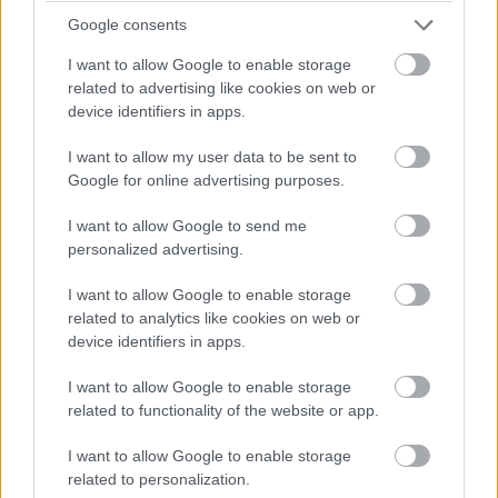
Google consents
Míg forgatókönyvi szempontból abszolút jellegtelen,
addig fiktív közege egy hajszálnyival jobban működik.
I want to allow Google to enable storage
Világépítésének szintúgy jót tett volna egy sajátos
related to advertising like cookies on web or
device identifiers in apps.
hangszín, hogy meg tudjuk különböztetni a
filmtörténelemben eddig látott számos
I want to allow my user data to be sent to
fantáziahelyszíntől, ha már a szereplői egyszerű,
Google for online advertising purposes.
szokványos mesei figurák. Ugyanakkor legalább szép: a
palota díszletei, a kosztümök és a szörny
I want to allow Google to send me
personalized advertising.
barlangrendszere is teljesen korrekt, csak kicsit giccses,
mint a krónikáskönyvek iniciáléi, de mi mást is várna el az
I want to allow Google to enable storage
ember egy letűnt, mégis valaha fényűző kortól.
related to analytics like cookies on web or
device identifiers in apps.
Ezt láttad már?
I want to allow Google to enable storage
related to functionality of the website or app.
Rengeteg hír, cikk és kritika vár ezen kívül is a
Puliwoodon. Iratkozz fel a hírlevelünkre, mert
I want to allow Google to enable storage
kiválogatjuk neked azokat, amikről biztosan nem
related to personalization.