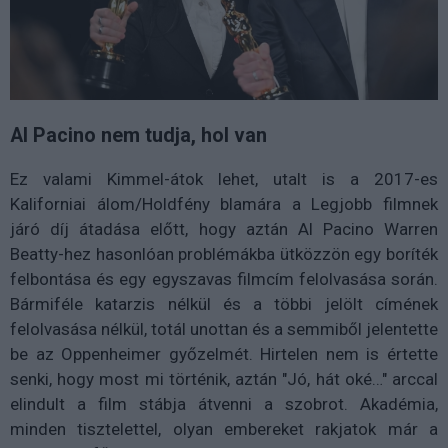
Al Pacino nem tudja, hol van
Ez valami Kimmel-átok lehet, utalt is a 2017-es
Kaliforniai álom/Holdfény blamára a Legjobb filmnek
járó díj átadása előtt, hogy aztán Al Pacino Warren
Beatty-hez hasonlóan problémákba ütközzön egy boríték
felbontása és egy egyszavas filmcím felolvasása során.
Bármiféle katarzis nélkül és a többi jelölt címének
felolvasása nélkül, totál unottan és a semmiből jelentette
be az Oppenheimer győzelmét. Hirtelen nem is értette
senki, hogy most mi történik, aztán "Jó, hát oké…" arccal
elindult a film stábja átvenni a szobrot. Akadémia,
minden tisztelettel, olyan embereket rakjatok már a