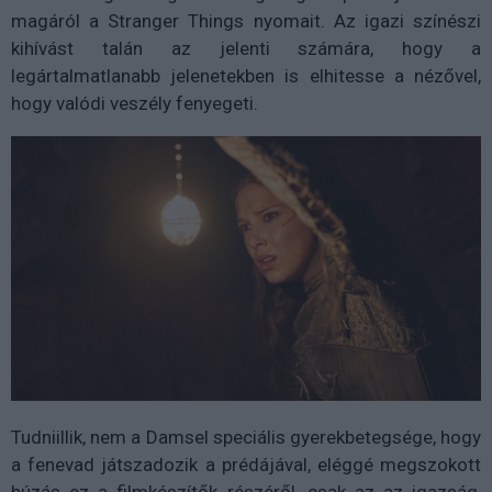
magáról a Stranger Things nyomait. Az igazi színészi
kihívást talán az jelenti számára, hogy a
legártalmatlanabb jelenetekben is elhitesse a nézővel,
hogy valódi veszély fenyegeti.
Tudniillik, nem a Damsel speciális gyerekbetegsége, hogy
a fenevad játszadozik a prédájával, eléggé megszokott
húzás ez a filmkészítők részéről, csak az az igazság,