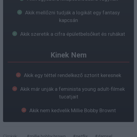
Akik mellőzni tudják a logikát egy fantasy
kapcsán
Akik szeretik a cifra épületbelsőket és ruhákat
Kinek Nem
Akik egy téttel rendelkező sztorit keresnek
Akik már unják a feminista young adult-filmek
tucatjait
Akik nem kedvelik Millie Bobby Brownt
Címkék:
#millie bobby brown
#netflix
#damsel