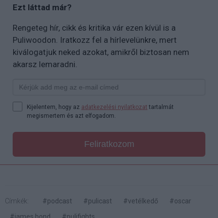
Ezt láttad már?
Rengeteg hír, cikk és kritika vár ezen kívül is a
Puliwoodon. Iratkozz fel a hírlevelünkre, mert
kiválogatjuk neked azokat, amikről biztosan nem
akarsz lemaradni.
Kijelentem, hogy az
adatkezelési nyilatkozat
tartalmát
megismertem és azt elfogadom.
Feliratkozom
Címkék:
#podcast
#pulicast
#vetélkedő
#oscar
#james bond
#pulifights