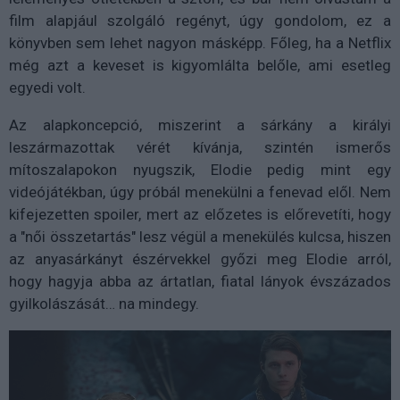
film alapjául szolgáló regényt, úgy gondolom, ez a
könyvben sem lehet nagyon másképp. Főleg, ha a Netflix
még azt a keveset is kigyomlálta belőle, ami esetleg
egyedi volt.
Az alapkoncepció, miszerint a sárkány a királyi
leszármazottak vérét kívánja, szintén ismerős
mítoszalapokon nyugszik, Elodie pedig mint egy
videójátékban, úgy próbál menekülni a fenevad elől. Nem
kifejezetten spoiler, mert az előzetes is előrevetíti, hogy
a "női összetartás" lesz végül a menekülés kulcsa, hiszen
az anyasárkányt észérvekkel győzi meg Elodie arról,
hogy hagyja abba az ártatlan, fiatal lányok évszázados
gyilkolászását… na mindegy.