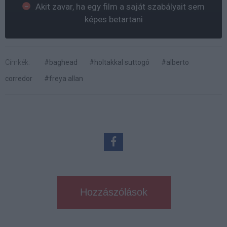
Akit zavar, ha egy film a saját szabályait sem
képes betartani
Címkék:
#baghead
#holtakkal suttogó
#alberto
corredor
#freya allan
Hozzászólások