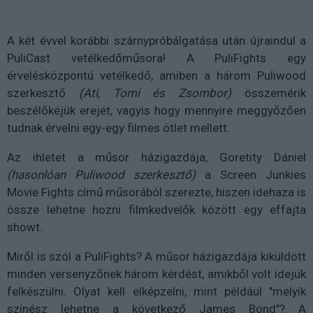
A két évvel korábbi szárnypróbálgatása után újraindul a
PuliCast vetélkedőműsora! A PuliFights egy
érvelésközpontú vetélkedő, amiben a három Puliwood
szerkesztő
(Ati, Tomi és Zsombor)
összemérik
beszélőkéjük erejét, vagyis hogy mennyire meggyőzően
tudnak érvelni egy-egy filmes ötlet mellett.
Az ihletet a műsor házigazdája, Goretity Dániel
(hasonlóan Puliwood szerkesztő)
a Screen Junkies
Movie Fights című műsorából szerezte, hiszen idehaza is
össze lehetne hozni filmkedvelők között egy effajta
showt.
Miről is szól a PuliFights? A műsor házigazdája kiküldött
minden versenyzőnek három kérdést, amikből volt idejük
felkészülni. Olyat kell elképzelni, mint például "melyik
színész lehetne a következő James Bond"? A