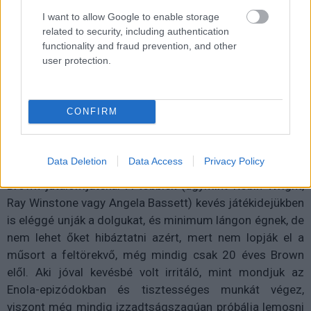
akarsz lemaradni.
I want to allow Google to enable storage
related to security, including authentication
functionality and fraud prevention, and other
user protection.
Kijelentem, hogy az
adatkezelési nyilatkozat
tartalmát
megismertem és azt elfogadom.
CONFIRM
Feliratkozom
Data Deletion
Data Access
Privacy Policy
Alig lehet szót ejteni a színészi alakításokról, elvégre ez
Brown jutalomjátéka. A többiek (úgymint Robin Wright,
Ray Winstone vagy Angela Bassett) kevés játékidejükben
is eléggé unják a dolgukat, és minimum lángon égnek, de
nem lehet őket hibáztatni azért, mert nem lopják el a
műsort a feltörekvő, még mindig csak 20 éves Brown
elől. Aki jóval kevésbé volt irritáló, mint mondjuk az
Enola-epizódokban és tisztességes munkát végez,
viszont még mindig izzadtságszagúan próbálja lemosni