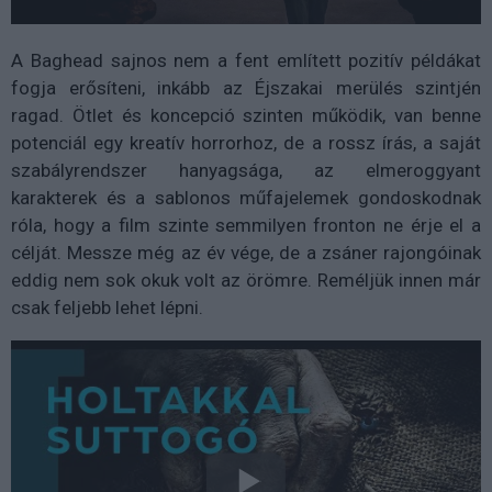
A Baghead sajnos nem a fent említett pozitív példákat
fogja erősíteni, inkább az Éjszakai merülés szintjén
ragad. Ötlet és koncepció szinten működik, van benne
potenciál egy kreatív horrorhoz, de a rossz írás, a saját
szabályrendszer hanyagsága, az elmeroggyant
karakterek és a sablonos műfajelemek gondoskodnak
róla, hogy a film szinte semmilyen fronton ne érje el a
célját. Messze még az év vége, de a zsáner rajongóinak
eddig nem sok okuk volt az örömre. Reméljük innen már
csak feljebb lehet lépni.