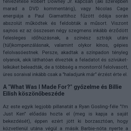
felvezetése Robert Downey Jr. kapcsán (aki szerepben
marad a DVD kommentárig), vagy Nicolas Cage
energiája a Paul Giamattihoz fűzött ódája során
abszolút működtek és feldobták a műsort. Viszont
sajnos ez az összesen négy szegmens inkább érződött
felesleges időhúzásnak, a színész sztrájk utáni
(túl)kompenzálásnak, valamint olykor kínos, gépies
felolvasóestnek. Persze, akadtak a színpadon tényleg
olyanok, akik láthatóan élvezték a feladatot és szívüket-
lelküket beleadták, de a többség a monitorról felolvasott,
üres soraival inkább csak a "haladjunk már" érzést érte el.
A "What Was I Made For?" győzelme és Billie
Eilish köszönőbeszéde
Az este egyik legjobb pillanatát a Ryan Gosling-féle "I'm
Just Ken" előadás hozta el (meg is kapja a saját
bekezdését), éppen ezért jött ki borzasztóan, hogy
közvetlenül utána végül a másik Barbie-nóta nyerte a