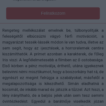
Feliratkozom
Rengeteg mellékszálat emelnek be, túlbonyolítják a
feleségétől elbúcsúzni vágyó férfi motivációit, a
magyarázat tessék-lássék módon le van tudva, illetve az
sem segít, hogy az ijesztések, a horrorelemek centire
kiszámíthatók. A prímet azonban a karakterek, de főleg
Iris viszi. A legfélelmetesebb a filmben az ő ostobasága.
Első körben a pénz motiválja, érthető, utána igyekeznek
belevinni némi misztikumot, hogy a boszorkány hat rá, de
egyrészt ez megint felrúgja a szabályokat, másfelől a
megalapozottsága is kikezdhető. Simán eladhatná a
kocsmát, de inkább marad és játszik a tűzzel. Azt hiszi, a
lény irányítható, de a baljós jelek után sem tesz semmi
óvintézkedést. Egyedül a barátnője viselkedik józan