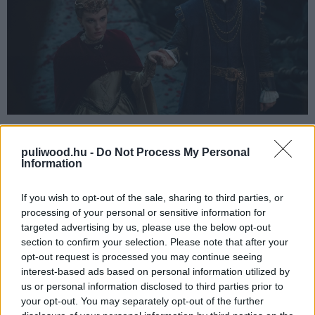
A fantasy írók néha nem a világuk megalkotásában
puliwood.hu -
Do Not Process My Personal
mutatják meg kivételes képzelőerejüket, hanem abban az
Information
elcsépelt és berögződött karakterábrázolásban, hogy
egy szegény uradalom hercegnője attól lesz képzett
If you wish to opt-out of the sale, sharing to third parties, or
sárkányvadász és kardforgató, hogy a sivár vidéken fát
processing of your personal or sensitive information for
kellett hasítania. Elodie háttértörténetére nem sok időt
targeted advertising by us, please use the below opt-out
section to confirm your selection. Please note that after your
szántak, így megtáltosodása megint csak azt a
opt-out request is processed you may continue seeing
hiteltelen, de az identitáskereső kamaszok számára
interest-based ads based on personal information utilized by
bizonyára megkapó narratívát követi, hogy a kemény
us or personal information disclosed to third parties prior to
munka meghozza gyümölcsét, és hogy a nőket senki
your opt-out. You may separately opt-out of the further
nem ültetheti a sarokba. Különösen nem egy