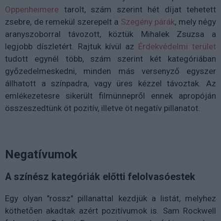
Oppenheimere
tarolt, szám szerint hét díjat tehetett
zsebre, de remekül szerepelt a
Szegény párák
, mely négy
aranyszoborral távozott, köztük Mihalek Zsuzsa a
legjobb díszletért. Rajtuk kívül az
Érdekvédelmi terület
tudott egynél több, szám szerint két kategóriában
győzedelmeskedni, minden más versenyző egyszer
állhatott a színpadra, vagy üres kézzel távoztak. Az
emlékezetesre sikerült filmünnepről ennek apropóján
összeszedtünk öt pozitív, illetve öt negatív pillanatot.
Negatívumok
A színész kategóriák előtti felolvasóestek
Egy olyan "rossz" pillanattal kezdjük a listát, melyhez
köthetően akadtak azért pozitívumok is. Sam Rockwell