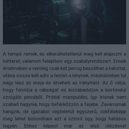
A tempó remek, és elkerülhetetlenül meg kell alapozni a
hátteret, valamint felépíteni egy szabályrendszert. Ennek
értelmében a vendég csak két percig beszélhet a halottal,
utána vissza kell adni a testet a lénynek, máskülönben túl
nagy lesz az ereje és átveheti az irányítást. Az ő célja,
hogy feloldja a rabságát és kiszabaduljon a börtönéül
szolgáló pincéből. Próbál manipulálni, így Irisnek nem
szabad hagynia, hogy beférkőzzön a fejébe. Zavarosnak
hangzik, de igazából végtelenül egyszerű, sokféleképp
meg lehet bolondítani ezt a sztorit úgy, hogy hatásos
legyen. Ehhez képest már az első idézésnél