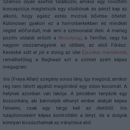
Számos olyan esettel találkozni, amikor egy rövidfilm
koncepciója megtetszik egy stúdiónak és pénzt kap az
alkotó, hogy egész estés mozivá bővítse ötletét.
Különösen gyakori ez a horrorberkekben és mindkét
véglet előfordult, már ami a színvonalat illeti. A mérleg
pozitív oldalát erősíti a
Mosolyogj
, a Terrifier, vagy ha
nagyon visszamegyünk az időben, az első Fűrész.
Kevésbé sült el jól a dolog az idei
Éjszakai merülésnél
,
remélhetőleg a Baghead ezt a szintet azért képes
megugrani.
Iris (Freya Allan) szegény sorsú lány, így megörül, amikor
rég nem látott apjától megörököl egy ódon kocsmát. A
helynek azonban van lakója. A pincében tanyázik egy
boszorkány, aki bármelyik elhunyt ember alakját képes
felvenni, csak egy tárgy kell az illetőtől. Iris
tulajdonosként képes kontrollálni a lényt, de a dolgok
könnyen kicsúszhatnak az irányítása alól.