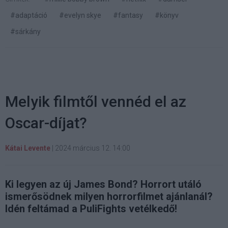
#adaptáció
#evelyn skye
#fantasy
#könyv
#sárkány
Melyik filmtől vennéd el az
Oscar-díjat?
Kátai Levente
|
2024 március 12. 14:00
Ki legyen az új James Bond? Horrort utáló
ismerősödnek milyen horrorfilmet ajánlanál?
Idén feltámad a PuliFights vetélkedő!