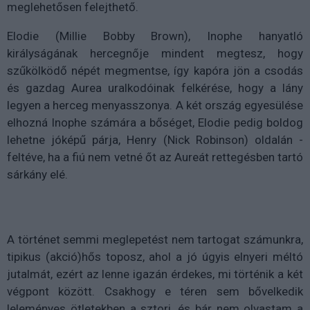
meglehetősen felejthető.
Elodie (Millie Bobby Brown), Inophe hanyatló
királyságának hercegnője mindent megtesz, hogy
szűkölködő népét megmentse, így kapóra jön a csodás
és gazdag Aurea uralkodóinak felkérése, hogy a lány
legyen a herceg menyasszonya. A két ország egyesülése
elhozná Inophe számára a bőséget, Elodie pedig boldog
lehetne jóképű párja, Henry (Nick Robinson) oldalán -
feltéve, ha a fiú nem vetné őt az Aureát rettegésben tartó
sárkány elé.
A történet semmi meglepetést nem tartogat számunkra,
tipikus (akció)hős toposz, ahol a jó úgyis elnyeri méltó
jutalmát, ezért az lenne igazán érdekes, mi történik a két
végpont között. Csakhogy e téren sem bővelkedik
leleményes ötletekben a sztori, és bár nem olvastam a