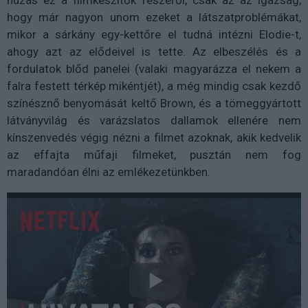
hogy már nagyon unom ezeket a látszatproblémákat,
mikor a sárkány egy-kettőre el tudná intézni Elodie-t,
ahogy azt az elődeivel is tette. Az elbeszélés és a
fordulatok blőd panelei (valaki magyarázza el nekem a
falra festett térkép mikéntjét), a még mindig csak kezdő
színésznő benyomását keltő Brown, és a tömeggyártott
látványvilág és varázslatos dallamok ellenére nem
kínszenvedés végig nézni a filmet azoknak, akik kedvelik
az effajta műfaji filmeket, pusztán nem fog
maradandóan élni az emlékezetünkben.