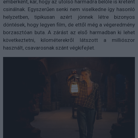
emberként, kár, hogy az utolsó harmadra belőle is kretént
csinálnak. Egyszerűen senki nem viselkedne így hasonló
helyzetben, tipikusan azért jönnek létre bizonyos
döntések, hogy legyen film, de ettől még a végeredmény
borzasztóan buta. A zárást az első harmadban ki lehet
következtetni, kilométerekről látszott a milliószor
használt, csavarosnak szánt végkifejlet.