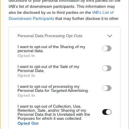
disclosure of your personal information by third parties on the
kényszerfriggyel vagy egy tűzokádó mágikus lénnyel. Itt
IAB’s list of downstream participants. This information may
also be disclosed by us to third parties on the
IAB’s List of
az alapvető motívum, miszerint az elrabolt hercegnőt
Downstream Participants
that may further disclose it to other
megmenti a fehér lovon érkező herceg (ez az elbeszélői
third parties.
eszköz a damsel in distress) átalakul, és Elodienak
Please note that this website/app uses one or more Google
magának kell kikeverednie a bajból, ez azonban
Personal Data Processing Opt Outs
services and may gather and store information including but
önmagában még nem teszi izgalmassá a majdnem
not limited to your visit or usage behaviour. You may click to
I want to opt-out of the Sharing of my
kétórás sztorit.
personal data.
grant or deny consent to Google and its third-party tags to
Opted In
use your data for below specified purposes in below Google
consent section.
I want to opt-out of the Sale of my
Personal Data.
Opted In
I want to opt-out of processing my
Personal Data for Targeted Advertising.
Opted In
I want to opt-out of Collection, Use,
Retention, Sale, and/or Sharing of my
Personal Data that Is Unrelated with the
Purposes for which it was collected.
Opted Out