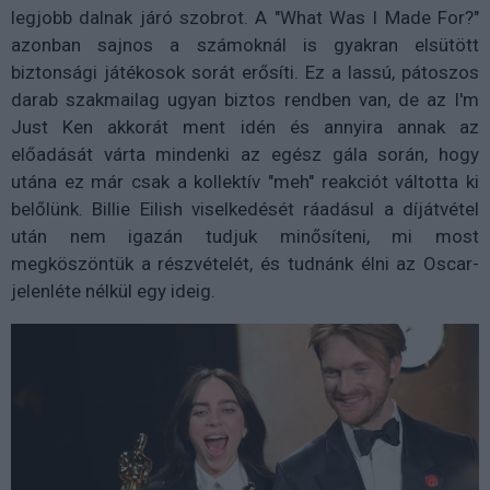
legjobb dalnak járó szobrot. A "What Was I Made For?"
azonban sajnos a számoknál is gyakran elsütött
biztonsági játékosok sorát erősíti. Ez a lassú, pátoszos
darab szakmailag ugyan biztos rendben van, de az I'm
Just Ken akkorát ment idén és annyira annak az
előadását várta mindenki az egész gála során, hogy
utána ez már csak a kollektív "meh" reakciót váltotta ki
belőlünk. Billie Eilish viselkedését ráadásul a díjátvétel
után nem igazán tudjuk minősíteni, mi most
megköszöntük a részvételét, és tudnánk élni az Oscar-
jelenléte nélkül egy ideig.