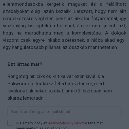
ellentmondásokba kergetik magukat és a felállított
szabályokat elég lazán kezelik. Látszott, hogy nem állt
rendelkezésre végtelen pénz az alkotói folyamatnál, így
viszonylag kis léptékű a történet, ám ez nem jelenti azt,
hogy ne maradhatna meg a komplexitása. A dolgok
viszont csak egyre inkább szétesnek, s hiába akad egy-
egy hangulatosabb pillanat, az összkép menthetetlen.
Ezt láttad már?
Rengeteg hír, cikk és kritika vár ezen kívül is a
Puliwoodon. Iratkozz fel a hírlevelünkre, mert
kiválogatjuk neked azokat, amikről biztosan nem
akarsz lemaradni.
Kijelentem, hogy az
adatkezelési nyilatkozat
tartalmát
megismertem és azt elfogadom.