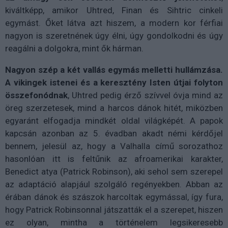
kiváltképp, amikor Uhtred, Finan és Sihtric cinkeli
egymást. Őket látva azt hiszem, a modern kor férfiai
nagyon is szeretnének úgy élni, úgy gondolkodni és úgy
reagálni a dolgokra, mint ők hárman.
Nagyon szép a két vallás egymás melletti hullámzása.
A vikingek istenei és a keresztény Isten útjai folyton
összefonódnak
, Uhtred pedig érző szívvel óvja mind az
öreg szerzetesek, mind a harcos dánok hitét, miközben
egyaránt elfogadja mindkét oldal világképét. A papok
kapcsán azonban az 5. évadban akadt némi kérdőjel
bennem, jelesül az, hogy a Valhalla című sorozathoz
hasonlóan itt is feltűnik az afroamerikai karakter,
Benedict atya (Patrick Robinson), aki sehol sem szerepel
az adaptáció alapjául szolgáló regényekben. Abban az
érában dánok és szászok harcoltak egymással, így fura,
hogy Patrick Robinsonnal játszatták el a szerepet, hiszen
ez olyan, mintha a történelem legsikeresebb