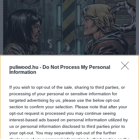
puliwood.hu -
Do Not Process My Personal
Information
If you wish to opt-out of the sale, sharing to third parties, or
A második képregény igyekszik kicsit szélesebbre tárni
processing of your personal or sensitive information for
előttünk a StarCraft korábban egy űrhajó belsejére
targeted advertising by us, please use the below opt-out
korlátozott világát, ez pedig egyszerre tesz jót és
section to confirm your selection. Please note that after your
opt-out request is processed you may continue seeing
rosszat is a történetnek. A feszültségkeltés ugyan
interest-based ads based on personal information utilized by
többnyire működik, de értelemszerűen egy nagyobb
us or personal information disclosed to third parties prior to
terület kevesebb lehetőséget biztosít erre, mint egy zárt
your opt-out. You may separately opt-out of the further
tér, viszont izgalmakból így sincs hiány, arról nem is