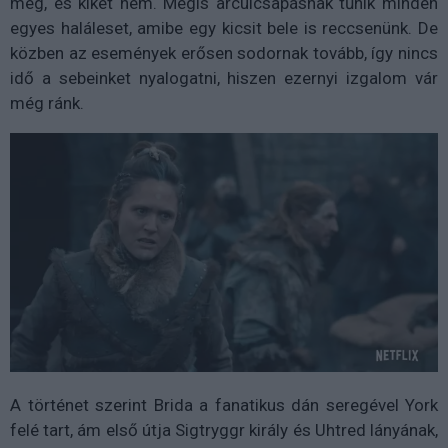
meg, és kiket nem. Mégis arculcsapásnak tűnik minden
egyes haláleset, amibe egy kicsit bele is reccsenünk. De
közben az események erősen sodornak tovább, így nincs
idő a sebeinket nyalogatni, hiszen ezernyi izgalom vár
még ránk.
A történet szerint Brida a fanatikus dán seregével York
felé tart, ám első útja Sigtryggr király és Uhtred lányának,