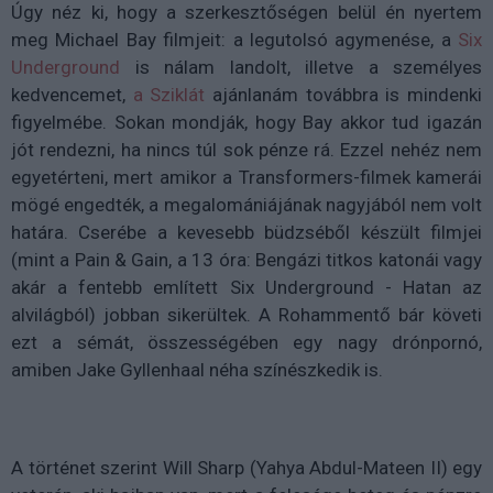
Úgy néz ki, hogy a szerkesztőségen belül én nyertem
meg Michael Bay filmjeit: a legutolsó agymenése, a
Six
Underground
is nálam landolt, illetve a személyes
kedvencemet,
a Sziklát
ajánlanám továbbra is mindenki
figyelmébe. Sokan mondják, hogy Bay akkor tud igazán
jót rendezni, ha nincs túl sok pénze rá. Ezzel nehéz nem
egyetérteni, mert amikor a Transformers-filmek kamerái
mögé engedték, a megalomániájának nagyjából nem volt
határa. Cserébe a kevesebb büdzséből készült filmjei
(mint a Pain & Gain, a 13 óra: Bengázi titkos katonái vagy
akár a fentebb említett Six Underground - Hatan az
alvilágból) jobban sikerültek. A Rohammentő bár követi
ezt a sémát, összességében egy nagy drónpornó,
amiben Jake Gyllenhaal néha színészkedik is.
A történet szerint Will Sharp (Yahya Abdul-Mateen II) egy