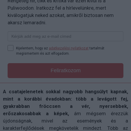
Rengeteg hír, cikk és kritika vár ezen kívül is a
Puliwoodon. Iratkozz fel a hírlevelünkre, mert
kiválogatjuk neked azokat, amikről biztosan nem
akarsz lemaradni.
Kijelentem, hogy az
adatkezelési nyilatkozat
tartalmát
megismertem és azt elfogadom.
Feliratkozom
A csatajelenetek sokkal nagyobb hangsúlyt kapnak,
mint a korábbi évadokban: több a levágott fej,
gyakrabban fröccsen a vér, nyersebbek,
erőszakosabbak a képek,
ám mégsem érezzük
újdonságnak, mivel az események és a
karakterfejlődések megkövetelik mindezt. Több az