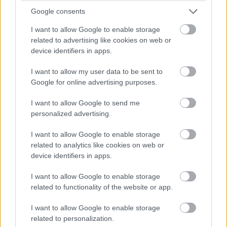
Google consents
A szövegekért továbbra is a díjnyertes Jodie Houser
I want to allow Google to enable storage
(Stranger Things: A Túloldalon, Star Wars: Thrawn) felelt
related to advertising like cookies on web or
Oszlánszky Zsolt fordításában, a horrorfilmekbe illő
device identifiers in apps.
rajzokat pedig ezúttal is Gabriel Guzmán követte el.
Történetmesélésük legerősebb eszköze még mindig a
I want to allow my user data to be sent to
belénk kódolt empátia, az ismeretlentől való félelem és
Google for online advertising purposes.
az erőszak által nyújtott adrenalin kihasználása,
I want to allow Google to send me
egymásra építése. Guzmán színhasználata és
personalized advertising.
árnyékolási technikája különösen kiemeli a történések
groteszkségét, Caleb arckifejezései konstans
I want to allow Google to enable storage
emlékeztetnek minket a háttérben megbújó
related to analytics like cookies on web or
device identifiers in apps.
fenyegetettségre, a panelek elrendezése felerősíti a
főszereplőben is jelenlévő káoszt, kétkedést.
I want to allow Google to enable storage
related to functionality of the website or app.
I want to allow Google to enable storage
related to personalization.