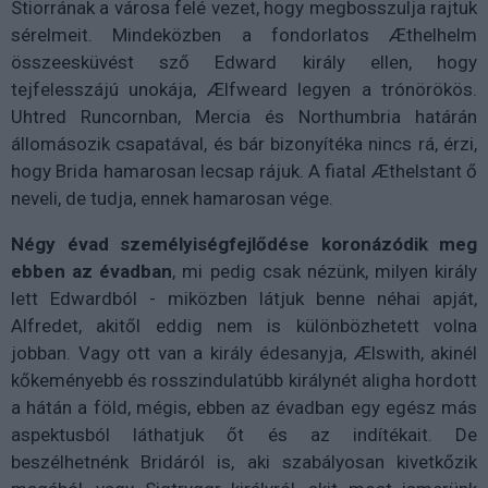
Stiorrának a városa felé vezet, hogy megbosszulja rajtuk
sérelmeit. Mindeközben a fondorlatos Æthelhelm
összeesküvést sző Edward király ellen, hogy
tejfelesszájú unokája, Ælfweard legyen a trónörökös.
Uhtred Runcornban, Mercia és Northumbria határán
állomásozik csapatával, és bár bizonyítéka nincs rá, érzi,
hogy Brida hamarosan lecsap rájuk. A fiatal Æthelstant ő
neveli, de tudja, ennek hamarosan vége.
Négy évad személyiségfejlődése koronázódik meg
ebben az évadban
, mi pedig csak nézünk, milyen király
lett Edwardból - miközben látjuk benne néhai apját,
Alfredet, akitől eddig nem is különbözhetett volna
jobban. Vagy ott van a király édesanyja, Ælswith, akinél
kőkeményebb és rosszindulatúbb királynét aligha hordott
a hátán a föld, mégis, ebben az évadban egy egész más
aspektusból láthatjuk őt és az indítékait. De
beszélhetnénk Bridáról is, aki szabályosan kivetkőzik