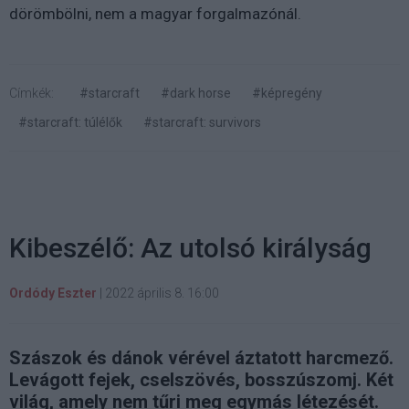
dörömbölni, nem a magyar forgalmazónál.
Címkék:
#starcraft
#dark horse
#képregény
#starcraft: túlélők
#starcraft: survivors
Kibeszélő: Az utolsó királyság
Ordódy Eszter
|
2022 április 8. 16:00
Szászok és dánok vérével áztatott harcmező.
Levágott fejek, cselszövés, bosszúszomj. Két
világ, amely nem tűri meg egymás létezését.