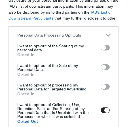
disclosure of your personal information by third parties on the
beszélve, hogy bárki veszélybe kerül, akivel Caleb
IAB’s list of downstream participants. This information may
also be disclosed by us to third parties on the
IAB’s List of
kapcsolatba kerül, így aggódhatunk azokért a
Downstream Participants
that may further disclose it to other
karakterekért, akiket megszeretünk.
third parties.
Please note that this website/app uses one or more Google
Personal Data Processing Opt Outs
Ezt láttad már?
services and may gather and store information including but
not limited to your visit or usage behaviour. You may click to
I want to opt-out of the Sharing of my
Rengeteg hír, cikk és kritika vár ezen kívül is a
personal data.
grant or deny consent to Google and its third-party tags to
Opted In
Puliwoodon. Iratkozz fel a hírlevelünkre, mert
use your data for below specified purposes in below Google
kiválogatjuk neked azokat, amikről biztosan nem
consent section.
I want to opt-out of the Sale of my
Personal Data.
akarsz lemaradni.
Opted In
I want to opt-out of processing my
Personal Data for Targeted Advertising.
Opted In
Kijelentem, hogy az
adatkezelési nyilatkozat
tartalmát
megismertem és azt elfogadom.
I want to opt-out of Collection, Use,
Retention, Sale, and/or Sharing of my
Personal Data that Is Unrelated with the
Feliratkozom
Purposes for which it was collected.
Opted Out