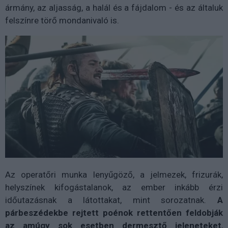
ármány, az aljasság, a halál és a fájdalom - és az általuk
felszínre törő mondanivaló is.
Az operatőri munka lenyűgöző, a jelmezek, frizurák,
helyszínek kifogástalanok, az ember inkább érzi
időutazásnak a látottakat, mint sorozatnak.
A
párbeszédekbe rejtett poénok rettentően feldobják
az amúgy sok esetben dermesztő jeleneteket
,