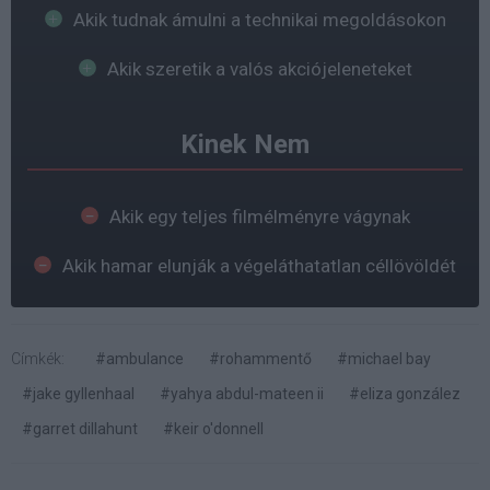
Akik tudnak ámulni a technikai megoldásokon
Akik szeretik a valós akciójeleneteket
Kinek Nem
Akik egy teljes filmélményre vágynak
Akik hamar elunják a végeláthatatlan céllövöldét
Címkék:
#ambulance
#rohammentő
#michael bay
#jake gyllenhaal
#yahya abdul-mateen ii
#eliza gonzález
#garret dillahunt
#keir o'donnell