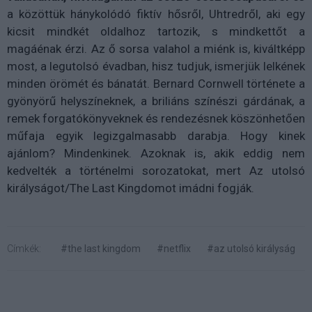
a közöttük hánykolódó fiktív hősről, Uhtredről, aki egy
kicsit mindkét oldalhoz tartozik, s mindkettőt a
magáénak érzi. Az ő sorsa valahol a miénk is, kiváltképp
most, a legutolsó évadban, hisz tudjuk, ismerjük lelkének
minden örömét és bánatát. Bernard Cornwell története a
gyönyörű helyszíneknek, a briliáns színészi gárdának, a
remek forgatókönyveknek és rendezésnek köszönhetően
műfaja egyik legizgalmasabb darabja. Hogy kinek
ajánlom? Mindenkinek. Azoknak is, akik eddig nem
kedvelték a történelmi sorozatokat, mert Az utolsó
királyságot/The Last Kingdomot imádni fogják.
Címkék:
#the last kingdom
#netflix
#az utolsó királyság