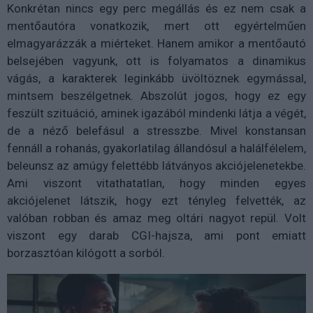
Konkrétan nincs egy perc megállás és ez nem csak a
mentőautóra vonatkozik, mert ott egyértelműen
elmagyarázzák a miérteket. Hanem amikor a mentőautó
belsejében vagyunk, ott is folyamatos a dinamikus
vágás, a karakterek leginkább üvöltöznek egymással,
mintsem beszélgetnek. Abszolút jogos, hogy ez egy
feszült szituáció, aminek igazából mindenki látja a végét,
de a néző belefásul a stresszbe. Mivel konstansan
fennáll a rohanás, gyakorlatilag állandósul a halálfélelem,
beleunsz az amúgy felettébb látványos akciójelenetekbe.
Ami viszont vitathatatlan, hogy minden egyes
akciójelenet látszik, hogy ezt tényleg felvették, az
valóban robban és amaz meg oltári nagyot repül. Volt
viszont egy darab CGI-hajsza, ami pont emiatt
borzasztóan kilógott a sorból.