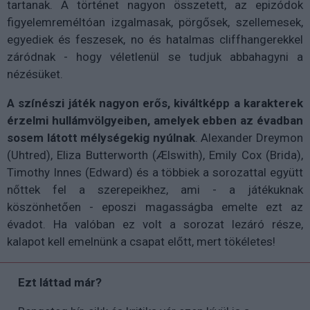
tartanak. A történet nagyon összetett, az epizódok
figyelemreméltóan izgalmasak, pörgősek, szellemesek,
egyediek és feszesek, no és hatalmas cliffhangerekkel
záródnak - hogy véletlenül se tudjuk abbahagyni a
nézésüket.
A színészi játék nagyon erős, kiváltképp a karakterek
érzelmi hullámvölgyeiben, amelyek ebben az évadban
sosem látott mélységekig nyúlnak
. Alexander Dreymon
(Uhtred), Eliza Butterworth (Ælswith), Emily Cox (Brida),
Timothy Innes (Edward) és a többiek a sorozattal együtt
nőttek fel a szerepeikhez, ami - a játékuknak
köszönhetően - eposzi magasságba emelte ezt az
évadot. Ha valóban ez volt a sorozat lezáró része,
kalapot kell emelnünk a csapat előtt, mert tökéletes!
Ezt láttad már?