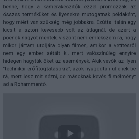
benne, hogy a kamerakészítők ezzel promózzák az
összes terméküket és ilyenekre mutogatnak példaként,
hogy miért van szükség még jobbakra. Ezúttal talán egy
kicsit a sztori kevesebb volt az átlagnál, de azért a
poénok nagyot mentek, viszont nem emlékszem rá, hogy
mikor jártam utoljára olyan filmen, amikor a vetítésről
nem egy ember sétált ki, mert valószínűleg ennyire
hidegen hagyták őket az események. Akik vevők az ilyen
"technikai erőfitogtatásokra", azok nyugodtan üljenek be
rá, mert lesz mit nézni, de másoknak kevés filmélményt
ad a Rohammentő.