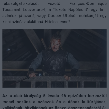
rabszolgafelkelését vezető François-Dominique
Toussaint Louverture-t, a "fekete Napóleont" egy finn
színész játszaná, vagy Cooper Utolsó mohikánját egy
kínai színész alakítaná. Hiteles lenne?
Az utolsó királyság 5 évada 46 epizódon keresztül
mesél nekünk a szászok és a dánok kultúrájának,
vallásának, hitvilágának az össze-összecsapásáról
és