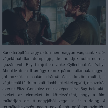
Karakterépítés vagy sztori nem nagyon van, csak klisék
végeláthatatlan dömpingje, de mondjuk soha nem is
igazán volt Bay filmjeiben. Jake Gyllenhaal és Yahya
Abdul-Mateen II amúgy remek párost alkotnak, nagyon
jól hozzák a családi drámát és a közös múltat, a
végtelenül túldramtizált flashbackekkel együtt, de szokás
szerint Eliza González csak szépen néz. Bay belerakta
ezeket az elemeket is kötelezőként, hogy a film
működjön, de itt nagyjából véget is ér a dolog. A
termékelhelyezés pedig egy újabb pofátlan szintjére