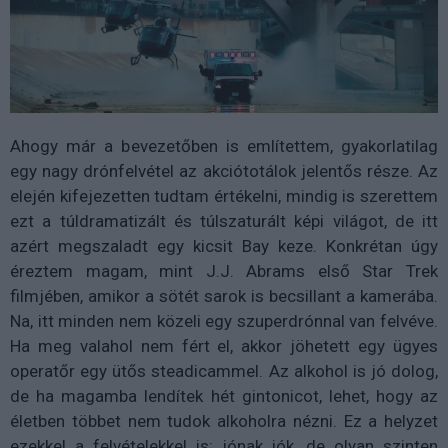
Ahogy már a bevezetőben is említettem, gyakorlatilag
egy nagy drónfelvétel az akciótotálok jelentős része. Az
elején kifejezetten tudtam értékelni, mindig is szerettem
ezt a túldramatizált és túlszaturált képi világot, de itt
azért megszaladt egy kicsit Bay keze. Konkrétan úgy
éreztem magam, mint J.J. Abrams első Star Trek
filmjében, amikor a sötét sarok is becsillant a kamerába.
Na, itt minden nem közeli egy szuperdrónnal van felvéve.
Ha meg valahol nem fért el, akkor jöhetett egy ügyes
operatőr egy ütős steadicammel. Az alkohol is jó dolog,
de ha magamba lendítek hét gintonicot, lehet, hogy az
életben többet nem tudok alkoholra nézni. Ez a helyzet
ezekkel a felvételekkel is: jónak jók, de olyan szinten