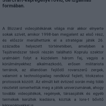
formában.
A Blizzard videojátékának világa már akkor elnyerte
sokak szívét, amikor 1998-ban megjelent az első rész,
és először merülhettünk el a stratégiai játék 26.
századba helyezett történetében, amelyben a
Tejútrendszer távoli részén található Koprulu szektor
uralmáért folyt a küzdelem három faj, vagyis a
körülményekhez alkalmazkodó, erősen militarista
terránok, az állandóan fejlődő rovarszerű zergek,
valamint a technológiailag rendkívül fejlett, titokzatos
protossok között. Az elmúlt két évtized során még több
részletét ismerhettük meg a játék univerzumának, ahogy
további videojátékok, regények, társasjáték és egyéb
termékek kerültek kiadásra, köztük a lore-t bővítő
képregényekkel is.