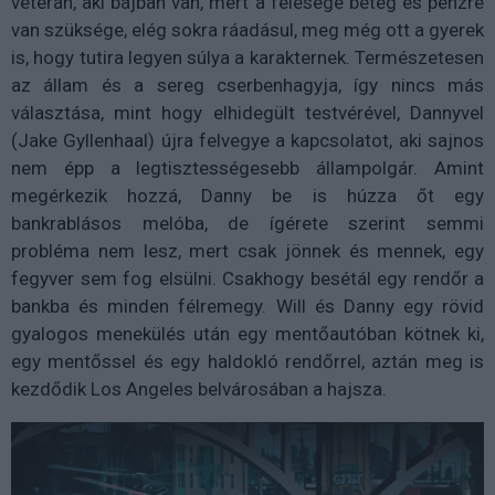
veterán, aki bajban van, mert a felesége beteg és pénzre
van szüksége, elég sokra ráadásul, meg még ott a gyerek
is, hogy tutira legyen súlya a karakternek. Természetesen
az állam és a sereg cserbenhagyja, így nincs más
választása, mint hogy elhidegült testvérével, Dannyvel
(Jake Gyllenhaal) újra felvegye a kapcsolatot, aki sajnos
nem épp a legtisztességesebb állampolgár. Amint
megérkezik hozzá, Danny be is húzza őt egy
bankrablásos melóba, de ígérete szerint semmi
probléma nem lesz, mert csak jönnek és mennek, egy
fegyver sem fog elsülni. Csakhogy besétál egy rendőr a
bankba és minden félremegy. Will és Danny egy rövid
gyalogos menekülés után egy mentőautóban kötnek ki,
egy mentőssel és egy haldokló rendőrrel, aztán meg is
kezdődik Los Angeles belvárosában a hajsza.