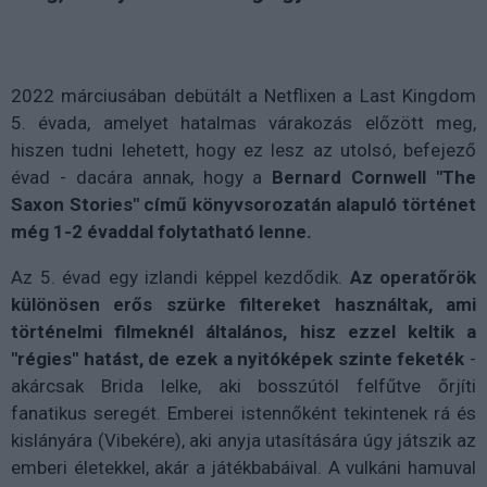
2022 márciusában debütált a Netflixen a Last Kingdom
5. évada, amelyet hatalmas várakozás előzött meg,
hiszen tudni lehetett, hogy ez lesz az utolsó, befejező
évad - dacára annak, hogy a
Bernard Cornwell "The
Saxon Stories" című könyvsorozatán alapuló történet
még 1-2 évaddal folytatható lenne.
Az 5. évad egy izlandi képpel kezdődik.
Az operatőrök
különösen erős szürke filtereket használtak, ami
történelmi filmeknél általános, hisz ezzel keltik a
"régies" hatást, de ezek a nyitóképek szinte feketék
-
akárcsak Brida lelke, aki bosszútól felfűtve őrjíti
fanatikus seregét. Emberei istennőként tekintenek rá és
kislányára (Vibekére), aki anyja utasítására úgy játszik az
emberi életekkel, akár a játékbabáival. A vulkáni hamuval