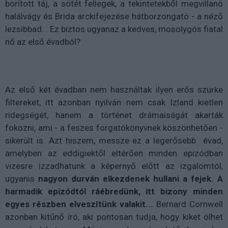
borított táj, a sötét fellegek, a tekintetekből megvillanó
halálvágy és Brida arckifejezése hátborzongató - a néző
lezsibbad... Ez biztos ugyanaz a kedves, mosolygós fiatal
nő az első évadból?
Az első két évadban nem használtak ilyen erős szürke
filtereket, itt azonban nyilván nem csak Izland kietlen
ridegségét, hanem a történet drámaiságát akarták
fokozni, ami - a feszes forgatókönyvnek köszönhetően -
sikerült is. Azt hiszem, messze ez a legerősebb évad,
amelyben az eddigiektől eltérően minden epizódban
vizesre izzadhatunk a képernyő előtt az izgalomtól,
ugyanis
nagyon durván elkezdenek hullani a fejek. A
harmadik epizódtól ráébredünk, itt bizony minden
egyes részben elveszítünk valakit...
Bernard Cornwell
azonban kitűnő író, aki pontosan tudja, hogy kiket ölhet