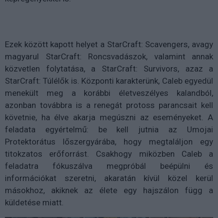
Ezek között kapott helyet a StarCraft: Scavengers, avagy
magyarul StarCraft: Roncsvadászok, valamint annak
közvetlen folytatása, a StarCraft: Survivors, azaz a
StarCraft: Túlélők is. Központi karakterünk, Caleb egyedül
menekült meg a korábbi életveszélyes kalandból,
azonban továbbra is a renegát protoss parancsait kell
követnie, ha élve akarja megúszni az eseményeket. A
feladata egyértelmű: be kell jutnia az Umojai
Protektorátus lőszergyárába, hogy megtaláljon egy
titokzatos erőforrást. Csakhogy miközben Caleb a
feladatra fókuszálva megpróbál beépülni és
információkat szeretni, akaratán kívül közel kerül
másokhoz, akiknek az élete egy hajszálon függ a
küldetése miatt.