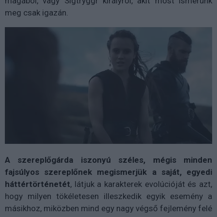
magából, vagy Sigtryggr királyról, akit most ismerünk
meg csak igazán.
A szereplőgárda iszonyú széles, mégis minden
fajsúlyos szereplőnek megismerjük a saját, egyedi
háttértörténetét
, látjuk a karakterek evolúcióját és azt,
hogy milyen tökéletesen illeszkedik egyik esemény a
másikhoz, miközben mind egy nagy végső fejlemény felé