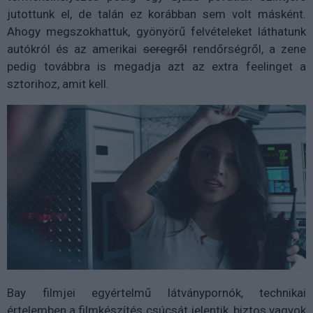
jutottunk el, de talán ez korábban sem volt másként.
Ahogy megszokhattuk, gyönyörű felvételeket láthatunk
autókról és az amerikai
seregről
rendőrségről, a zene
pedig továbbra is megadja azt az extra feelinget a
sztorihoz, amit kell.
Bay filmjei egyértelmű látványpornók, technikai
értelemben a filmkészítés csúcsát jelentik, biztos vagyok