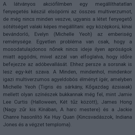
A látványos akciófilmben egy megállíthatatlan
fenyegetés készül elsöpörni az összes multiverzumot,
de még nincs minden veszve, ugyanis a létet fenyegető
sötétséget valaki képes megállítani: egy középkorú, kínai
bevándorló, Evelyn (Michelle Yeoh) az emberiség
reménysége. Egyetlen probléma van csak, hogy a
mosodatulajdonos nőnek nincs ideje ilyen apróságok
miatt aggódni, mivel azzal van elfoglalva, hogy időre
befejezze az adóbevallását. Ehhez persze a sorsnak is
lesz egy-két szava. A Minden, mindenhol, mindenkor
igazi multiverzumos agyeldobós élményt ígér, amelyben
Michelle Yeoh (Tigris és sárkány, Kőgazdag ázsiaiak)
mellett olyan színészek bukkannak még fel, mint Jamie
Lee Curtis (Halloween, Két tűz között), James Hong
(Nagy zűr kis Kínában, A harc mestere) és a Jackie
Chanre hasonlító Ke Huy Quan (Kincsvadászok, Indiana
Jones és a végzet temploma).