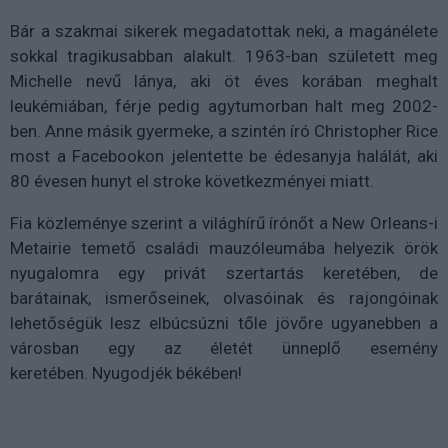
Bár a szakmai sikerek megadatottak neki, a magánélete
sokkal tragikusabban alakult. 1963-ban született meg
Michelle nevű lánya, aki öt éves korában meghalt
leukémiában, férje pedig agytumorban halt meg 2002-
ben. Anne másik gyermeke, a szintén író Christopher Rice
most a Facebookon jelentette be édesanyja halálát, aki
80 évesen hunyt el stroke következményei miatt.
Fia közleménye szerint a világhírű írónőt a New Orleans-i
Metairie temető családi mauzóleumába helyezik örök
nyugalomra egy privát szertartás keretében, de
barátainak, ismerőseinek, olvasóinak és rajongóinak
lehetőségük lesz elbúcsúzni tőle jövőre ugyanebben a
városban egy az életét ünneplő esemény
keretében. Nyugodjék békében!