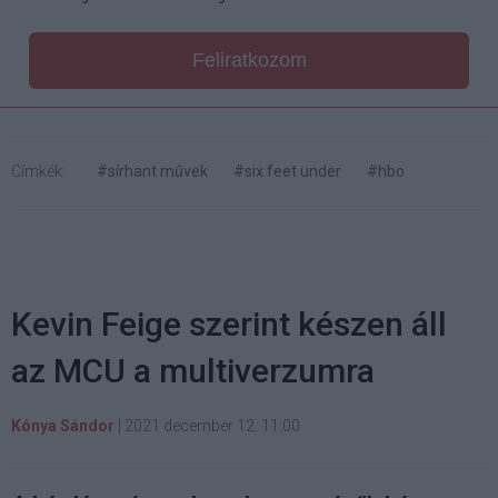
Feliratkozom
Címkék:
#sírhant művek
#six feet under
#hbo
Kevin Feige szerint készen áll
az MCU a multiverzumra
Kónya Sándor
|
2021 december 12. 11:00