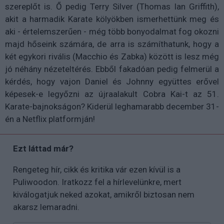
szereplőt is. Ő pedig Terry Silver (Thomas Ian Griffith),
akit a harmadik Karate kölyökben ismerhettünk meg és
aki - értelemszerűen - még több bonyodalmat fog okozni
majd hőseink számára, de arra is számíthatunk, hogy a
két egykori rivális (Macchio és Zabka) között is lesz még
jó néhány nézeteltérés. Ebből fakadóan pedig felmerül a
kérdés, hogy vajon Daniel és Johnny együttes erővel
képesek-e legyőzni az újraalakult Cobra Kai-t az 51.
Karate-bajnokságon? Kiderül leghamarabb december 31-
én a Netflix platformján!
Ezt láttad már?
Rengeteg hír, cikk és kritika vár ezen kívül is a
Puliwoodon. Iratkozz fel a hírlevelünkre, mert
kiválogatjuk neked azokat, amikről biztosan nem
akarsz lemaradni.