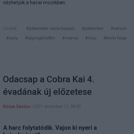
nézhetjük a hazai mozikban.
Címkék:
#pókember: nincs hazaút
#pókember
#venom
#sony
#képregényfilm
#marvel
#mcu
#kevin feige
Odacsap a Cobra Kai 4.
évadának új előzetese
Kónya Sándor
|
2021 december 12. 08:00
A harc folytatódik. Vajon ki nyeri a