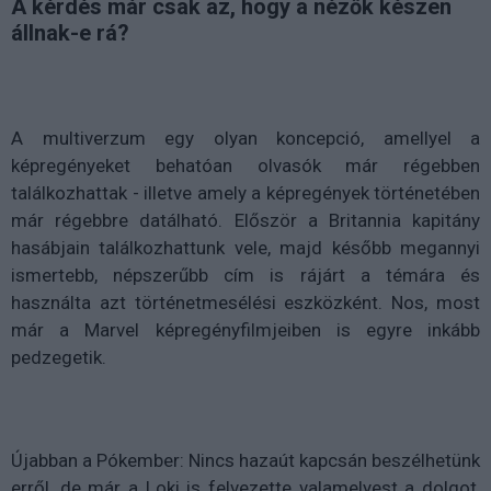
A kérdés már csak az, hogy a nézők készen
állnak-e rá?
A multiverzum egy olyan koncepció, amellyel a
képregényeket behatóan olvasók már régebben
találkozhattak - illetve amely a képregények történetében
már régebbre datálható. Először a Britannia kapitány
hasábjain találkozhattunk vele, majd később megannyi
ismertebb, népszerűbb cím is rájárt a témára és
használta azt történetmesélési eszközként. Nos, most
már a Marvel képregényfilmjeiben is egyre inkább
pedzegetik.
Újabban a Pókember: Nincs hazaút kapcsán beszélhetünk
erről, de már a Loki is felvezette valamelyest a dolgot,