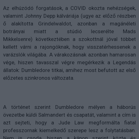
Az elhúzódó forgatások, a COVID okozta nehézségek,
valamint Johnny Depp kálváriája (ugye az előző részben
ő alakította Grindelwaldot, azonban a magánéleti
botrányai miatt a
stúdió lecserélte Mads
Mikkelsenre)
következtében a szokottnál jóval többet
kellett várni a rajongóknak, hogy visszatérhessenek a
varázslók világába. A várakozásnak azonban hamarosan
vége, hiszen tavasszal végre megérkezik a Legendás
állatok: Dumbledore titkai, amihez most befutott az első
előzetes szinkronos változata.
A történet szerint
Dumbledore mélyen a háborús
övezetbe küldi Salmandert és csapatát, valamint a cím is
azt sejteti, hogy a Jude Law megformálta fiatal
professzornak kiemelkedő szerepe lesz a folytatásban.
Nem is csoda, hiszen a kánon szerint közte és