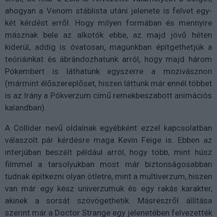
ahogyan a Venom stáblista utáni jelenete is felvet egy-
két kérdést erről. Hogy milyen formában és mennyire
másznak bele az alkotók ebbe, az majd jövő héten
kiderül, addig is óvatosan, magunkban építgethetjük a
teóriáinkat és ábrándozhatunk arról, hogy majd három
Pókembert is láthatunk egyszerre a mozivásznon
(mármint élőszereplőset, hiszen láttunk már ennél többet
is az Irány a Pókverzum című remekbeszabott animációs
kalandban).
A Collider nevű oldalnak egyébként ezzel kapcsolatban
válaszolt pár kérdésre maga Kevin Feige is. Ebben az
interjúban beszélt például arról, hogy több, mint húsz
filmmel a tarsolyukban most már biztonságosabban
tudnak építkezni olyan ötletre, mint a multiverzum, hiszen
van már egy kész univerzumuk és egy rakás karakter,
akinek a sorsát szövögethetik. Másrészről állítása
szerint már a Doctor Strange egy jelenetében felvezették