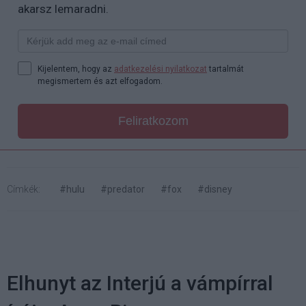
akarsz lemaradni.
Kijelentem, hogy az
adatkezelési nyilatkozat
tartalmát
megismertem és azt elfogadom.
Feliratkozom
Címkék:
#hulu
#predator
#fox
#disney
Elhunyt az Interjú a vámpírral