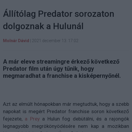
Állítólag Predator sorozaton
dolgoznak a Hulunál
Molnár Dávid
|
2021 december 13. 17:02
A már eleve streamingre érkező következő
Predator film után úgy tűnik, hogy
megmaradhat a franchise a kisképernyőnél.
Azt az elmúlt hónapokban már megtudtuk, hogy a szebb
napokat is megért Predator franchise soron következő
fejezete,
a Prey
a Hulun fog debütálni, és a rajongók
legnagyobb megrökönyödésére nem kap a mozikban