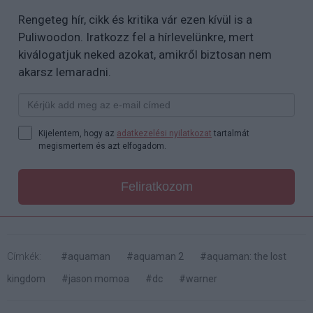
Rengeteg hír, cikk és kritika vár ezen kívül is a
Puliwoodon. Iratkozz fel a hírlevelünkre, mert
kiválogatjuk neked azokat, amikről biztosan nem
akarsz lemaradni.
Kijelentem, hogy az
adatkezelési nyilatkozat
tartalmát
megismertem és azt elfogadom.
Feliratkozom
Címkék:
#aquaman
#aquaman 2
#aquaman: the lost
kingdom
#jason momoa
#dc
#warner