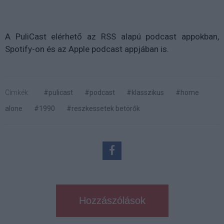
A PuliCast elérhető az RSS alapú podcast appokban,
Spotify-on és az Apple podcast appjában is.
Címkék:
#pulicast
#podcast
#klasszikus
#home
alone
#1990
#reszkessetek betörők
Hozzászólások