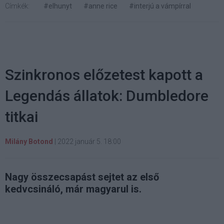
Címkék:
#elhunyt
#anne rice
#interjú a vámpírral
Szinkronos előzetest kapott a
Legendás állatok: Dumbledore
titkai
Milány Botond
|
2022 január 5. 18:00
Nagy összecsapást sejtet az első
kedvcsináló, már magyarul is.