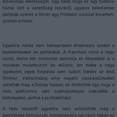
bizonyítási lehetőséget. Úgy tűnik, hogy ez egy tudatos
húzás volt a vezetőség részéről, ugyanis bennfentes
pletykák szerint a filmet egy Predator sorozat követheti,
szintén a Hulun.
Egyelőre nehéz nem hátraarcként értelmezni ezeket a
bejelentéseket és pletykákat. A franchise mind a négy
szóló, illetve két crossover epizódja az Alienekkel is a
moziban mutatkozott be először, ám hiába a nagy
igyekezet, egyik folytatás sem tudott felnőni az első
filmhez. Valószínűleg eme negatív visszajelzéseket
unhatták meg a Disney fejesei, és döntöttek úgy, hogy a
Hulu platformra való száműzetéssel mérséklik a
költségeket, javítva a profitabilitást.
A Hulu részéről egyelőre nem erősítették meg a
bennfentes hírmorzsát, mindenesetre van ráció ebben az