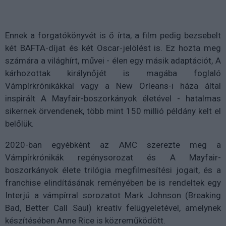
Ennek a forgatókönyvét is ő írta, a film pedig bezsebelt
két BAFTA-díjat és két Oscar-jelölést is. Ez hozta meg
számára a világhírt, művei - élen egy másik adaptációt, A
kárhozottak királynőjét is magába foglaló
Vámpírkrónikákkal vagy a New Orleans-i háza által
inspirált A Mayfair-boszorkányok életével - hatalmas
sikernek örvendenek, több mint 150 millió példány kelt el
belőlük.
2020-ban egyébként az AMC szerezte meg a
Vámpírkrónikák regénysorozat és A Mayfair-
boszorkányok élete trilógia megfilmesítési jogait, és a
franchise elindításának reményében be is rendeltek egy
Interjú a vámpírral sorozatot Mark Johnson (Breaking
Bad, Better Call Saul) kreatív felügyeletével, amelynek
készítésében Anne Rice is közreműködött.