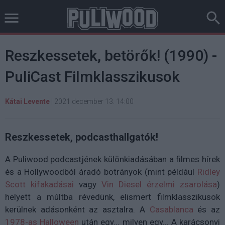
Reszkessetek, betörők! (1990) -
PuliCast Filmklasszikusok
Kátai Levente
|
2021 december 13. 14:00
Reszkessetek, podcasthallgatók!
A Puliwood podcastjének különkiadásában a filmes hírek
és a Hollywoodból áradó botrányok (mint például
Ridley
Scott kifakadásai
vagy
Vin Diesel érzelmi zsarolása
)
helyett a múltba révedünk, elismert filmklasszikusok
kerülnek adásonként az asztalra. A
Casablanca
és az
1978-as Halloween
után egy... milyen egy... A karácsonyi