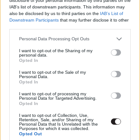
disclosure of your personal information by third parties on the
beasts: the secrets of dumbledore
#legendás állatok és
IAB’s list of downstream participants. This information may
megfigyelésük
#dumbledore
#jude law
#grindelwald
also be disclosed by us to third parties on the
IAB’s List of
Downstream Participants
that may further disclose it to other
#mads mikkelsen
#eddie redmayne
#göthe salmander
third parties.
#harry potter
#j.k. rowling
Please note that this website/app uses one or more Google
Personal Data Processing Opt Outs
services and may gather and store information including but
not limited to your visit or usage behaviour. You may click to
I want to opt-out of the Sharing of my
personal data.
grant or deny consent to Google and its third-party tags to
Opted In
use your data for below specified purposes in below Google
consent section.
Befejeződött az Aquaman: The
I want to opt-out of the Sale of my
Personal Data.
Opted In
Lost Kingdom forgatása
I want to opt-out of processing my
Personal Data for Targeted Advertising.
Opted In
Milány Botond
|
2021 december 12. 20:00
I want to opt-out of Collection, Use,
Retention, Sale, and/or Sharing of my
Personal Data that Is Unrelated with the
A premier viszont még mindig nagyon messze
Purposes for which it was collected.
van.
Opted Out