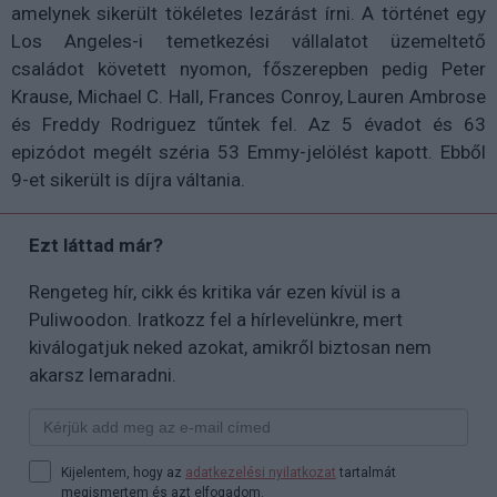
amelynek sikerült tökéletes lezárást írni. A történet
egy
Los Angeles-i temetkezési vállalatot üzemeltető
családot követett nyomon, főszerepben pedig Peter
Krause, Michael C. Hall, Frances Conroy, Lauren Ambrose
és Freddy Rodriguez tűntek fel. Az
5 évadot és 63
epizódot megélt széria 53 Emmy-jelölést kapott. Ebből
9-et sikerült is díjra váltania.
Ezt láttad már?
Rengeteg hír, cikk és kritika vár ezen kívül is a
Puliwoodon. Iratkozz fel a hírlevelünkre, mert
kiválogatjuk neked azokat, amikről biztosan nem
akarsz lemaradni.
Kijelentem, hogy az
adatkezelési nyilatkozat
tartalmát
megismertem és azt elfogadom.