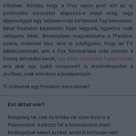
irányban. Kérdés, hogy a Prey vajon pont ezt az új
potenciális sorozatot alapozza-e majd meg, vagy
éppenséggel egy teljesen más történetet fog bemutatni.
Mivel hivatalos bejelentés híján vagyunk, egyelőre csak
találgatni lehet. Amennyiben megvalósulna a Predator
széria, érdemes lesz arra is odafigyelni, hogy az FX
kábelcsatornán, ami a Fox felvásárlása után szintén a
Disney birtokába került,
egy Alien sorozatot fejlesztenek
,
ami akár egy újabb crossovert is eredményezhet a
jövőben, csak immáron a kisképernyőn.
Ti örülnétek egy Predator sorozatnak?
Ezt láttad már?
Rengeteg hír, cikk és kritika vár ezen kívül is a
Puliwoodon. Iratkozz fel a hírlevelünkre, mert
kiválogatjuk neked azokat, amikről biztosan nem