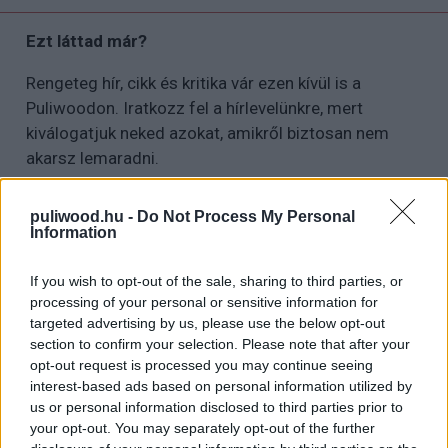
Ezt láttad már?
Rengeteg hír, cikk és kritika vár ezen kívül is a
Puliwoodon. Iratkozz fel a hírlevelünkre, mert
kiválogatjuk neked azokat, amikről biztosan nem
akarsz lemaradni.
puliwood.hu -
Do Not Process My Personal
Information
Kijelentem, hogy az
adatkezelési nyilatkozat
tartalmát
megismertem és azt elfogadom.
If you wish to opt-out of the sale, sharing to third parties, or
processing of your personal or sensitive information for
Feliratkozom
targeted advertising by us, please use the below opt-out
section to confirm your selection. Please note that after your
opt-out request is processed you may continue seeing
interest-based ads based on personal information utilized by
us or personal information disclosed to third parties prior to
Címkék:
#legendás állatok: dumbledore titkai
#fantastic
your opt-out. You may separately opt-out of the further