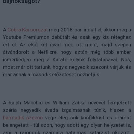
bajnokságot?
A
Cobra Kai sorozat
még 2018-ban indult el, akkor még a
Youtube Premiumon debütált és csak egy kis réteghez
ért el. Az első két évad még ott ment, majd szépen
átvándorolt a Netflixre, hogy aztán még több ember
ismerkedjen meg a Karate kölyök folytatásával. Nos,
most már ott tartunk, hogy a negyedik szezont várjuk, és
már annak a második előzetesét nézhetjük.
A Ralph Macchio és William Zabka nevével fémjelzett
széria negyedik évada izgalmasnak tűnik, hiszen a
harmadik szezon
vége elég sok konfliktust és drámát
belengetett - túl azon, hogy adott egy olyan helyzetet is,
ami a rajongók számára hatalmas katarzist okozott.