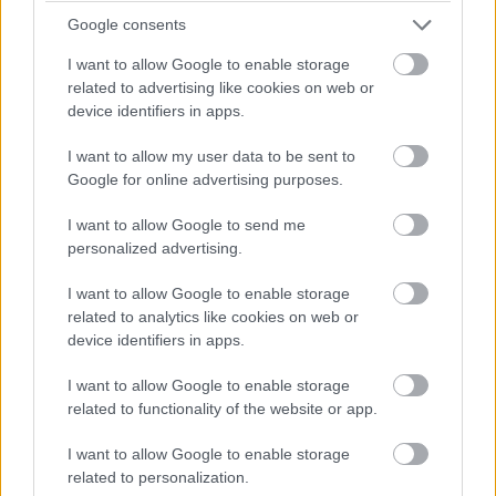
Google consents
I want to allow Google to enable storage
Még mindig nem tudni semmit
az Aquaman
related to advertising like cookies on web or
folytatásáról, hiszen sem a történet részletei, sem
device identifiers in apps.
hivatalos mozgóképes anyagok nem kerültek ki az
I want to allow my user data to be sent to
internetre. Annyi viszont biztos, hogy jól haladnak a
Google for online advertising purposes.
munkálatokkal a Warnernél. A főszereplő Arthur
Curry/Aquamant alakító Jason Momoa nemrég egy
I want to allow Google to send me
videóban ugyanis bejelentette, hogy több mint öt
personalized advertising.
hónapos munka után végre befejeződött a film
I want to allow Google to enable storage
forgatása.
related to analytics like cookies on web or
device identifiers in apps.
I want to allow Google to enable storage
related to functionality of the website or app.
Its official!
#Aquaman
pic.twitter.com/3PSGePVj6y
I want to allow Google to enable storage
— The Aquaverse 🔱 (@AquamanUniverse)
December 9,
related to personalization.
2021