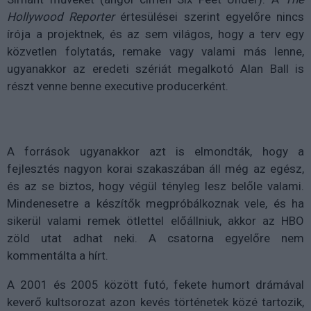
Hollywood Reporter
értesülései szerint e
gyelőre nincs
írója a projektnek, és az sem világos, hogy a terv egy
közvetlen folytatás, remake vagy valami más lenne,
ugyanakkor az eredeti szériát megalkotó Alan Ball is
részt venne benne executive producerként.
A források ugyanakkor azt is elmondták, hogy a
fejlesztés nagyon korai szakaszában áll még az egész,
és az se biztos, hogy végül tényleg lesz belőle valami.
Mindenesetre a készítők megpróbálkoznak vele, és ha
sikerül valami remek ötlettel előállniuk, akkor az HBO
zöld utat adhat neki. A csatorna egyelőre nem
kommentálta a hírt.
A 2001 és 2005 között futó,
fekete humort drámával
keverő kultsorozat azon kevés történetek közé tartozik,