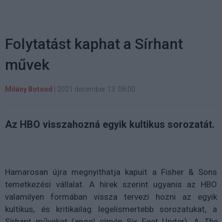
Folytatást kaphat a Sírhant
művek
Milány Botond
|
2021 december 13. 08:00
Az HBO visszahozná egyik kultikus sorozatát.
Hamarosan újra megnyithatja kapuit a Fisher & Sons
temetkezési vállalat. A hírek szerint ugyanis az HBO
valamilyen formában vissza tervezi hozni az egyik
kultikus, és kritikailag legelismertebb sorozatukat, a
Sírhant műveket (angol címén Six Feet Under). A
The