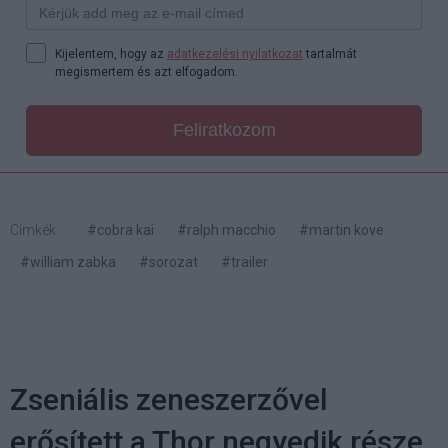
Kijelentem, hogy az
adatkezelési nyilatkozat
tartalmát
megismertem és azt elfogadom.
Feliratkozom
Címkék:
#cobra kai
#ralph macchio
#martin kove
#william zabka
#sorozat
#trailer
Zseniális zeneszerzővel
erősített a Thor negyedik része