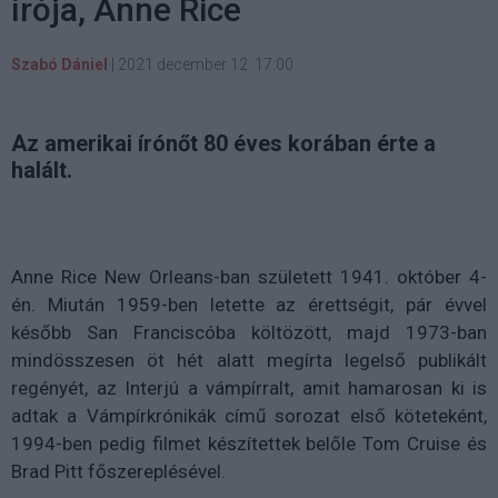
írója, Anne Rice
Szabó Dániel
|
2021 december 12. 17:00
Az amerikai írónőt 80 éves korában érte a
halált.
Anne Rice New Orleans-ban született 1941. október 4-
én. Miután 1959-ben letette az érettségit, pár évvel
később San Franciscóba költözött, majd 1973-ban
mindösszesen öt hét alatt megírta legelső publikált
regényét, az Interjú a vámpírralt, amit hamarosan ki is
adtak a Vámpírkrónikák című sorozat első köteteként,
1994-ben pedig filmet készítettek belőle Tom Cruise és
Brad Pitt főszereplésével.