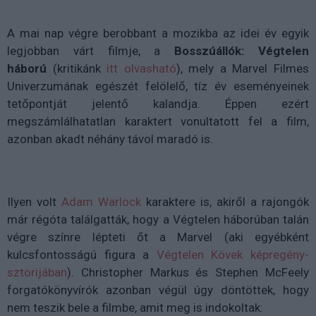
A mai nap végre berobbant a mozikba az idei év egyik
legjobban várt filmje, a
Bosszúállók: Végtelen
háború
(kritikánk
itt olvasható
), mely a
Marvel Filmes
Univerzumának egészét felölelő, tíz év eseményeinek
tetőpontját jelentő kalandja. Éppen ezért
megszámlálhatatlan karaktert vonultatott fel a film,
azonban akadt néhány távol maradó is.
Ilyen volt
Adam Warlock
karaktere is,
akiről a rajongók
már régóta találgatták, hogy a
Végtelen háborúban
talán
végre színre lépteti őt a Marvel (aki egyébként
kulcsfontosságú figura a
Végtelen Kövek képregény-
sztorijában
). Christopher Markus és Stephen McFeely
forgatókönyvírók azonban végül úgy döntöttek, hogy
nem teszik bele a filmbe, amit meg is indokoltak: