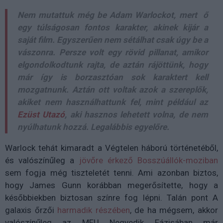
Nem mutattuk még be Adam Warlockot, mert ő
egy túlságosan fontos karakter, akinek kijár a
saját film. Egyszerűen nem sétálhat csak úgy be a
vászonra. Persze volt egy rövid pillanat, amikor
elgondolkodtunk rajta, de aztán rájöttünk, hogy
már így is borzasztóan sok karaktert kell
mozgatnunk. Aztán ott voltak azok a szereplők,
akiket nem használhattunk fel, mint például az
Ezüst Utazó
, aki hasznos lehetett volna, de nem
nyúlhatunk hozzá. Legalábbis egyelőre.
Warlock tehát kimaradt a Végtelen háború történetéből,
és valószínűleg a
jövőre érkező Bosszúállók-moziban
sem fogja még tiszteletét tenni. Ami azonban biztos,
hogy James Gunn korábban megerősítette, hogy a
későbbiekben biztosan színre fog lépni. Talán pont A
galaxis őrzői
harmadik részében
, de ha mégsem, akkor
valószínűleg az MFU Negyedik Fázisában már