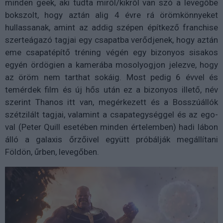
minden geek, aki tudta miről/kikről van szó a levegőbe
bokszolt, hogy aztán alig 4 évre rá örömkönnyeket
hullassanak, amint az addig szépen építkező franchise
szerteágazó tagjai egy csapatba verődjenek, hogy aztán
eme csapatépítő tréning végén egy bizonyos sisakos
egyén ördögien a kamerába mosolyogjon jelezve, hogy
az öröm nem tarthat sokáig. Most pedig 6 évvel és
temérdek film és új hős után ez a bizonyos illető, név
szerint Thanos itt van, megérkezett és a Bosszúállók
szétzilált tagjai, valamint a csapategységgel és az ego-
val (Peter Quill esetében minden értelemben) hadi lábon
álló a galaxis őrzőivel együtt próbálják megállítani
Földön, űrben, levegőben.