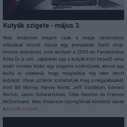
Kutyák szigete - május 3.
Wes Anderson megint csak a maga varázslatos
stílusával hozott össze egy pompásan festő stop-
motion animációt, mint amilyen a 2009-es Fantasztikus
Róka Úr is volt. Japánban egy a kutyák közt terjedő vírus
miatt minden blökit egy szigetre száműznek, ahova egy
kisfiú is odakerül, hogy megtalálja rég nem látott
kutyáját. Olyan sztárok szólaltatják meg a négylábúakat,
mint Bill Murray, Harvey Keitel, Jeff Goldblum, Edward
Norton, Jason Schwartzman, Tilda Swinton és Frances
McDormand. Wes Anderson rajongóknak kötelező darab
a
Kutyák szigete
.