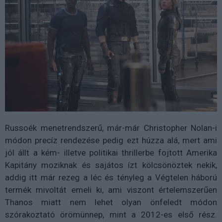
Russoék menetrendszerű, már-már Christopher Nolan-i
módon precíz rendezése pedig ezt húzza alá, mert ami
jól állt a kém- illetve politikai thrillerbe fojtott Amerika
Kapitány moziknak és sajátos ízt kölcsönöztek nekik,
addig itt már rezeg a léc és tényleg a Végtelen háború
termék mivoltát emeli ki, ami viszont értelemszerűen
Thanos miatt nem lehet olyan önfeledt módon
szórakoztató örömünnep, mint a 2012-es első rész.