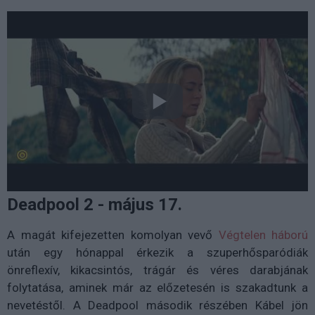
Deadpool 2 - május 17.
A magát kifejezetten komolyan vevő
Végtelen háború
után egy hónappal érkezik a szuperhősparódiák
önreflexív, kikacsintós, trágár és véres darabjának
folytatása, aminek már az előzetesén is szakadtunk a
nevetéstől. A Deadpool második részében Kábel jön