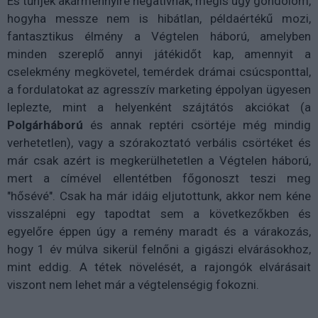
És tűnjek akármennyire negatívnak, mégis úgy gondolom,
hogyha messze nem is hibátlan, példaértékű mozi,
fantasztikus élmény a Végtelen háború, amelyben
minden szereplő annyi játékidőt kap, amennyit a
cselekmény megkövetel, temérdek drámai csúcsponttal,
a fordulatokat az agresszív marketing éppolyan ügyesen
leplezte, mint a helyenként szájtátós akciókat (a
Polgárháború
és annak reptéri csörtéje még mindig
verhetetlen), vagy a szórakoztató verbális csörtéket és
már csak azért is megkerülhetetlen a Végtelen háború,
mert a címével ellentétben főgonoszt teszi meg
"hősévé". Csak ha már idáig eljutottunk, akkor nem kéne
visszalépni egy tapodtat sem a következőkben és
egyelőre éppen úgy a remény maradt és a várakozás,
hogy 1 év múlva sikerül felnőni a gigászi elvárásokhoz,
mint eddig. A tétek növelését, a rajongók elvárásait
viszont nem lehet már a végtelenségig fokozni.