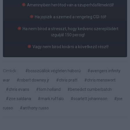
Amennyiben herótod van a szuperhősfilmektől!
Ha jojózik a szemed a rengeteg CGI-tól!
Ha nem bírod a stresszt, hogy kedvenc szereplőidért
izguljál 150 percig!
Vagy nem bírod kivárni a következő részt!
Címkék:
#bosszúállók végtelen háború
#avengers infinity
war
#robert downey jr
#chris pratt
#chris menswort
#chris evans
#tom holland
#benedict cumberbatch
#zoe saldana
#mark ruffalo
#scarlett johannson
#joe
russo
#anthony russo