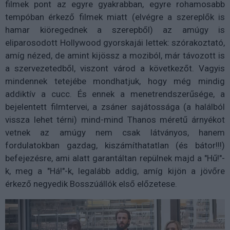
filmek pont az egyre gyakrabban, egyre rohamosabb
tempóban érkező filmek miatt (elvégre a szereplők is
hamar kiöregednek a szerepből) az amúgy is
eliparosodott Hollywood gyorskajái lettek: szórakoztató,
amíg nézed, de amint kijössz a moziból, már távozott is
a szervezetedből, viszont várod a következőt. Vagyis
mindennek tetejébe mondhatjuk, hogy még mindig
addiktív a cucc. És ennek a menetrendszerűsége, a
bejelentett filmtervei, a zsáner sajátossága (a halálból
vissza lehet térni) mind-mind Thanos méretű árnyékot
vetnek az amúgy nem csak látványos, hanem
fordulatokban gazdag, kiszámíthatatlan (és bátor!!!)
befejezésre, ami alatt garantáltan repülnek majd a "Hű!"-
k, meg a "Há!"-k, legalább addig, amíg kijön a jövőre
érkező negyedik Bosszúállók első előzetese.