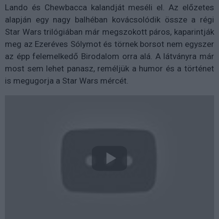
Lando és Chewbacca kalandját meséli el. Az előzetes
alapján egy nagy balhéban kovácsolódik össze a régi
Star Wars trilógiában már megszokott páros, kaparintják
meg az Ezeréves Sólymot és törnek borsot nem egyszer
az épp felemelkedő Birodalom orra alá. A látványra már
most sem lehet panasz, reméljük a humor és a történet
is megugorja a Star Wars mércét.