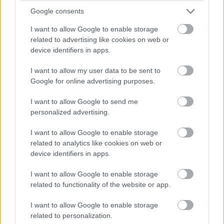
partnerek felajánlásának köszönhetően, mint a
Szukits
Google consents
kiadó
, a
Fumax kiadó
, a
GameStar
és az
576 Kbyte
.
I want to allow Google to enable storage
A Puliwood bemutatja - Solo: Egy Star
related to advertising like cookies on web or
device identifiers in apps.
Wars-Kvíz
I want to allow my user data to be sent to
Időpont:
2018. május 20, vasárnap, 18:00-tól
Google for online advertising purposes.
Helyszín:
Barcraft 2 esport bár, 1065 Budapest, Bajcsy-
I want to allow Google to send me
Zsilinszky út 59.
personalized advertising.
Facebook esemény:
Itt jelezd
, hogy jössz! Hozd a
I want to allow Google to enable storage
haverokat is!
related to analytics like cookies on web or
device identifiers in apps.
Facebook oldalunk:
Puliwood
I want to allow Google to enable storage
A belépés INGYENES, regisztrációhoz kötött!
related to functionality of the website or app.
I want to allow Google to enable storage
related to personalization.