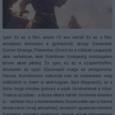
Igen! Ez az a film, amire 10 éve vártál! Ez az a film,
amelyben elolvadsz a gyönyörtől, ahogy Vasember,
Doctor Strange, Pókember, Űrlord és a többiek csapatják,
akár verbálisan, akár fizikálisan (márpedig mindegyikre
bőven akad példa). És igen, ez az a szuperhősfilm,
amelyben az igazi főszereplő maga az antagonista.
Persze, kismilliószor hallottuk már és esetenként még
működött is (nem is akárhogyan, lásd Magnetót), az a
tézis, hogy minden gonosz a saját történetének a hőse.
Thanos azonban - a kissé elkent háttér története ellenére
is - valóban hisz a küldetésében, hovatovább van is benne
bőven ráció (meg aktualitás), amelyért igyekszik mindent
megtenni, mindent beáldozni, legyen annak bármennyire