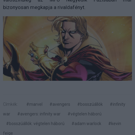
bizonyosan megkapja a rivaldafényt.
Címkék:
#marvel
#avengers
#bosszúállók
#infinity
war
#avengers: infinity war
#végtelen háború
#bosszúállók: végtelen háború
#adam warlock
#kevin
feige