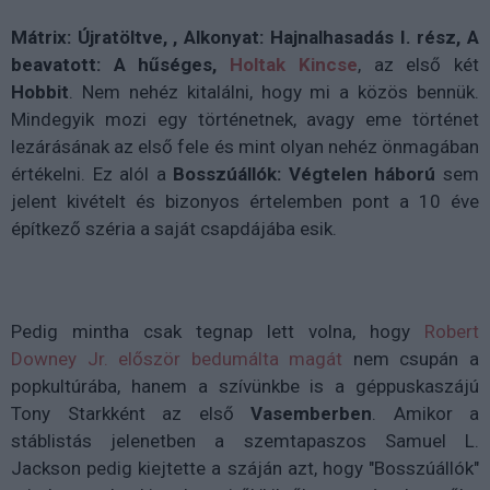
Mátrix: Újratöltve, , Alkonyat: Hajnalhasadás I. rész, A
beavatott: A hűséges,
Holtak Kincse
, az első két
Hobbit
. Nem nehéz kitalálni, hogy mi a közös bennük.
Mindegyik mozi egy történetnek, avagy eme történet
lezárásának az első fele és mint olyan nehéz önmagában
értékelni. Ez alól a
Bosszúállók: Végtelen háború
sem
jelent kivételt és bizonyos értelemben pont a 10 éve
építkező széria a saját csapdájába esik.
Pedig mintha csak tegnap lett volna, hogy
Robert
Downey Jr. először bedumálta magát
nem csupán a
popkultúrába, hanem a szívünkbe is a géppuskaszájú
Tony Starkként az első
Vasemberben
. Amikor a
stáblistás jelenetben a szemtapaszos Samuel L.
Jackson pedig kiejtette a száján azt, hogy "Bosszúállók"