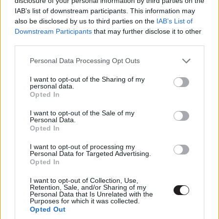
disclosure of your personal information by third parties on the
IAB’s list of downstream participants. This information may
De mielőtt beülnétek a
filmre
, még mindenképpen
also be disclosed by us to third parties on the
IAB’s List of
gyertek el velünk játszani egyet a Barcraft 2-be, május
Downstream Participants
that may further disclose it to other
third parties.
20-án, vasárnap este, ahol megtartjuk első kvízünket,
méghozzá Star Wars témában! (Most bizonyára úgy
Please note that this website/app uses one or more Google
Personal Data Processing Opt Outs
meglepődtetek, mint Darth Vader a mágneses viharban.)
services and may gather and store information including but
not limited to your visit or usage behaviour. You may click to
I want to opt-out of the Sharing of my
Persze a Solo: Egy Star Wars-Kvíz nem kizárólag Han
personal data.
grant or deny consent to Google and its third-party tags to
kalandjairól tartogat kérdéseket, minden eddig
Opted In
use your data for below specified purposes in below Google
megjelent filmből szemezgetünk majd és nem éppen a
consent section.
I want to opt-out of the Sale of my
könnyebbeket fogjuk feltenni, szóval érdemes készülni.
Personal Data.
Opted In
A részvétel természetesen ingyenes lesz, viszont
I want to opt-out of processing my
regisztrációhoz kötött. A csapatok jelentkezését a kvíz
Personal Data for Targeted Advertising.
Facebook eseményén várjuk névvel és létszámmal.
Opted In
Érdemes lesz eljönni és próbára tenni a tudásotokat (bár
I want to opt-out of Collection, Use,
mindannyian tisztában vagyunk Yoda bölcs szavaival a
Retention, Sale, and/or Sharing of my
Personal Data that Is Unrelated with the
próbálkozással kapcsolatban), hiszen értékes
Purposes for which it was collected.
Opted Out
nyeremények ütik a három döntős csapat markát olyan