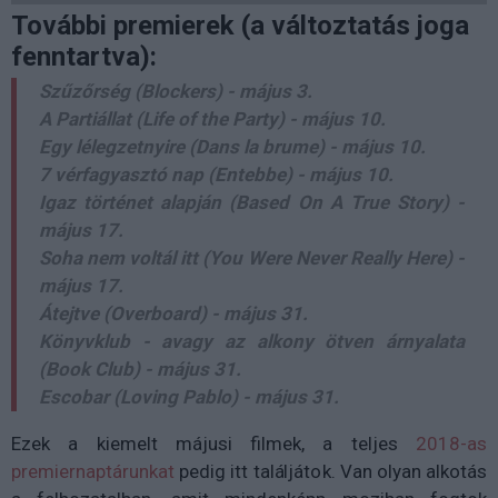
További premierek (a változtatás joga
fenntartva):
Szűzőrség
(Blockers) - május 3.
A Partiállat
(Life of the Party) - május 10.
Egy lélegzetnyire
(Dans la brume) - május 10.
7 vérfagyasztó nap
(Entebbe) - május 10.
Igaz történet alapján
(Based On A True Story) -
május 17.
Soha nem voltál itt
(You Were Never Really Here) -
május 17.
Átejtve
(Overboard) - május 31.
Könyvklub - avagy az alkony ötven árnyalata
(Book Club) - május 31.
Escobar
(Loving Pablo) - május 31.
Ezek a kiemelt májusi filmek, a teljes
2018-as
premiernaptárunkat
pedig itt találjátok. Van olyan alkotás