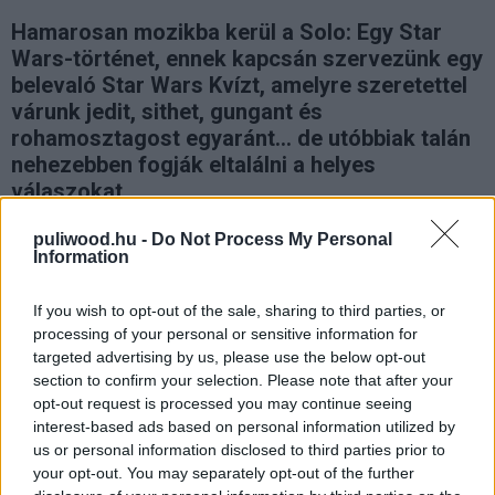
Hamarosan mozikba kerül a Solo: Egy Star
Wars-történet, ennek kapcsán szervezünk egy
belevaló Star Wars Kvízt, amelyre szeretettel
várunk jedit, sithet, gungant és
rohamosztagost egyaránt... de utóbbiak talán
nehezebben fogják eltalálni a helyes
válaszokat.
puliwood.hu -
Do Not Process My Personal
Information
Május 24-én kerül bemutatásra a Han Solo eredetfilm,
If you wish to opt-out of the sale, sharing to third parties, or
amelyben
Alden Ehrenreich
főszereplésével végre
processing of your personal or sensitive information for
megismerhetjük, honnan indult a galaxis
targeted advertising by us, please use the below opt-out
legszemtelenebb űrcsempésze, hogyan fűzi szoros
section to confirm your selection. Please note that after your
opt-out request is processed you may continue seeing
barátság Csubakkához és miképpen tesz szert a
interest-based ads based on personal information utilized by
Millenium Falconra Landótól.
us or personal information disclosed to third parties prior to
your opt-out. You may separately opt-out of the further