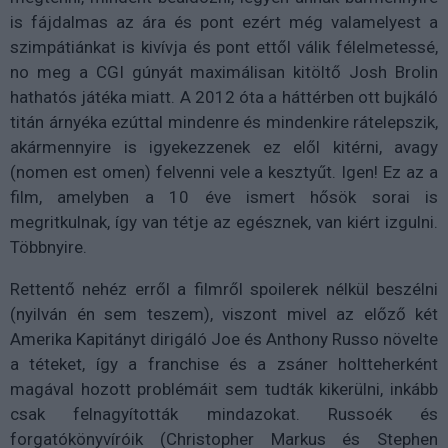
is fájdalmas az ára és pont ezért még valamelyest a
szimpátiánkat is kivívja és pont ettől válik félelmetessé,
no meg a CGI gúnyát maximálisan kitöltő Josh Brolin
hathatós játéka miatt. A 2012 óta a háttérben ott bujkáló
titán árnyéka ezúttal mindenre és mindenkire rátelepszik,
akármennyire is igyekezzenek ez elől kitérni, avagy
(nomen est omen) felvenni vele a kesztyűt. Igen! Ez az a
film, amelyben a 10 éve ismert hősök sorai is
megritkulnak, így van tétje az egésznek, van kiért izgulni.
Többnyire.
Rettentő nehéz erről a filmről spoilerek nélkül beszélni
(nyilván én sem teszem), viszont mivel az előző két
Amerika Kapitányt dirigáló Joe és Anthony Russo növelte
a téteket, így a franchise és a zsáner holtteherként
magával hozott problémáit sem tudták kikerülni, inkább
csak felnagyították mindazokat. Russoék és
forgatókönyvíróik (Christopher Markus és Stephen