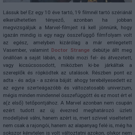
Lássuk be! Ez egy 10 éve tartó, 19 filmnél tartó szériánál
elkerülhetetlen tényező, azonban ha jobban
megvizsgáljuk a Marvel-filmjeit rá kell jönnünk, hogy
igazán mindig is egy nagy összefüggő filmfolyam volt
az egész, amelyben kizárólag a már emlegetett
Vasember, valamint
Doctor Strange
debütje állt meg
önállóan a saját lábán, a többi mozi fel- és átvezetett,
vagy kicsúcsosodott, miközben ki-be járkáltak a
szereplők és röpködtek az utalások. Részben pont ez
adta - és adja - a széria báját: ahogy terebélyesedett ez
az egyre szerteágazóbb és változatosabb univerzum,
mégis minden mindennel összefüggött és ez most ért el
a(z első) tetőpontjához. A Marvel azonban nem csupán
ezért tudott az új évezred meghatározó üzleti
modelljévé válni, hanem azért is, mert szívvel viseltetett
nem csak a rajongói, hanem az alapanyag felé is, még ha
sokszor kénytelen is volt változtatni azokon, olykor nem