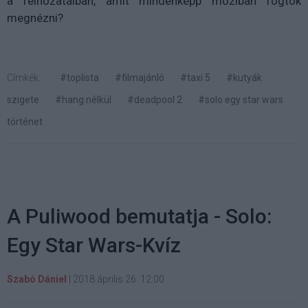
a felhozatalban, amit mindenképp moziban fogtok
megnézni?
Címkék:
#toplista
#filmajánló
#taxi 5
#kutyák
szigete
#hang nélkül
#deadpool 2
#solo egy star wars
történet
A Puliwood bemutatja - Solo:
Egy Star Wars-Kvíz
Szabó Dániel
|
2018 április 26. 12:00