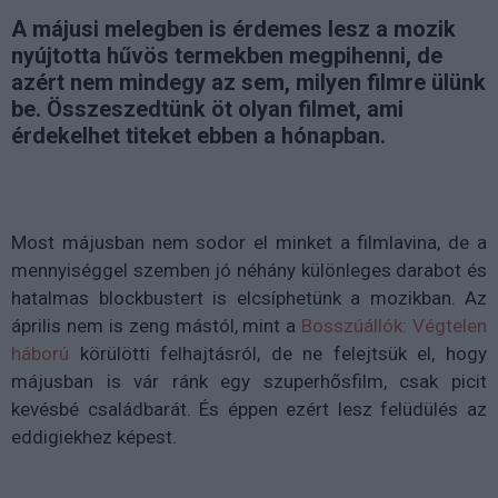
A májusi melegben is érdemes lesz a mozik
nyújtotta hűvös termekben megpihenni, de
azért nem mindegy az sem, milyen filmre ülünk
be. Összeszedtünk öt olyan filmet, ami
érdekelhet titeket ebben a hónapban.
Most májusban nem sodor el minket a filmlavina, de a
mennyiséggel szemben jó néhány különleges darabot és
hatalmas blockbustert is elcsíphetünk a mozikban. Az
április nem is zeng mástól, mint a
Bosszúállók: Végtelen
háború
körülötti felhajtásról, de ne felejtsük el, hogy
májusban is vár ránk egy szuperhősfilm, csak picit
kevésbé családbarát. És éppen ezért lesz felüdülés az
eddigiekhez képest.