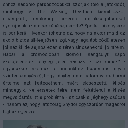
ehhez hasonló párbeszédekkel szórják tele a játékidőt,
minthogy a The Walking Deadben kismilliószor
elhangzott, unalomig ismerős moralizálgatásokat
nyomjanak az ember képébe, nemde? Spoiler: bizony erre
is sor kerül. Ilyenkor jöhetne az, hogy na akkor majd az
akció biztos áll-leejtősen izgi, vagy legalább bődületesen
jól néz ki, de sajnos ezen a téren sincsenek túl jó híreim.
Habár a promócióban kiemelt hangsúlyt kapó
akciójelenetek tényleg jelen vannak, - bár minek? -
ugyanakkor számuk a poénokhoz hasonlóan olyan
szinten elenyésző, hogy tényleg nem tudom van-e bármi
értelme azt fejtegetnem, miért elcseszettül klisés
mindegyik. Ne értsetek félre, nem feltétlenül a klisés
megvalósítás itt a probléma - az csak a jéghegy csúcsa
-, hanem az, hogy látszólag Snyder egyszerűen magasról
tojt az egészre.