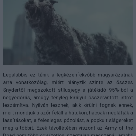
Legalábbis ez tűnik a legkézenfekvőbb magyarázatnak
arra vonatkozólag, miért hiányzik szinte az összes
Snydertől megszokott stílusjegy a játékidő 95%-ból a
negyedórás, amúgy tényleg királyul összerántott intrót
leszámítva. Nyilván lesznek, akik örülni fognak ennek,
mert mondjuk a szőr feláll a hátukon, hacsak meglátják a
lassításokat, a felesleges pózolást, a popkult slágereket
meg a többit. Ezek távollétében viszont az Army of the
Dead nem több egy ízetlen, szagtalan masszánál, amely