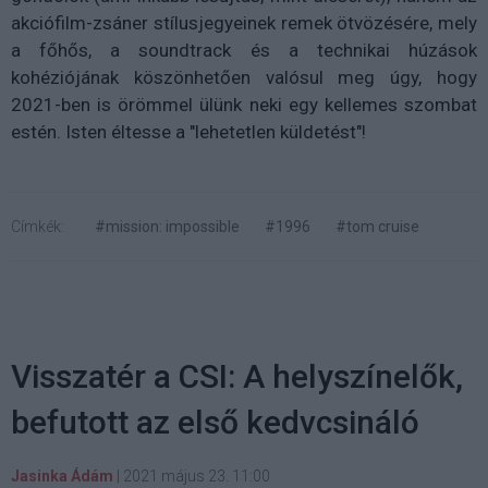
akciófilm-zsáner stílusjegyeinek remek ötvözésére, mely
a főhős, a soundtrack és a technikai húzások
kohéziójának köszönhetően valósul meg úgy, hogy
2021-ben is örömmel ülünk neki egy kellemes szombat
estén. Isten éltesse a "lehetetlen küldetést"!
Címkék:
#mission: impossible
#1996
#tom cruise
Visszatér a CSI: A helyszínelők,
befutott az első kedvcsináló
Jasinka Ádám
|
2021 május 23. 11:00