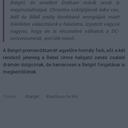
Batgirl, és emellett Gotham másik arcát is
megmutathatjuk. Christina szkriptjének lelke van,
Adil és Bilall pedig kirobbanó energiájuk miatt
tökéletes választások a feladatra. Izgatott vagyok
nagyon, hogy én is részesévé válhatok a DC-
univerzumnak, ami tök menő.
A Batgirl premierdátumát egyelőre homály fedi, sőt a két
rendező jelenleg a Rebel címre hallgató zenés családi
drámán dolgoznak, de hamarosan a Batgirl forgatásai is
megkezdődnek.
Címkék:
#batgirl
#bad boys for life