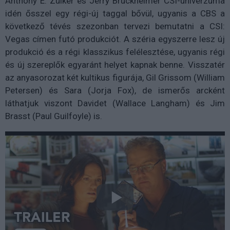
Anthony E. Zuiker és Jerry Bruckheimer CSI-univerzuma
idén ősszel egy régi-új taggal bővül, ugyanis a CBS a
következő tévés szezonban tervezi bemutatni a CSI:
Vegas címen futó produkciót. A széria egyszerre lesz új
produkció és a régi klasszikus felélesztése, ugyanis régi
és új szereplők egyaránt helyet kapnak benne. Visszatér
az anyasorozat két kultikus figurája, Gil Grissom (William
Petersen) és Sara (Jorja Fox), de ismerős arcként
láthatjuk viszont Davidet (Wallace Langham) és Jim
Brasst (Paul Guilfoyle) is.