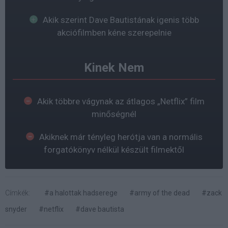
Akik szerint Dave Bautistának igenis több
akciófilmben kéne szerepelnie
Kinek Nem
Akik többre vágynak az átlagos „Netflix” film
minőségnél
Akiknek már tényleg herótja van a normális
forgatókönyv nélkül készült filmektől
Címkék:
#a halottak hadserege
#army of the dead
#zack
snyder
#netflix
#dave bautista