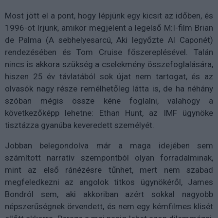
Most jött el a pont, hogy lépjünk egy kicsit az időben, és
1996-ot írjunk, amikor megjelent a legelső M:I-film Brian
de Palma (A sebhelyesarcú, Aki legyőzte Al Caponét)
rendezésében és Tom Cruise főszereplésével. Talán
nincs is akkora szükség a cselekmény összefoglalására,
hiszen 25 év távlatából sok újat nem tartogat, és az
olvasók nagy része remélhetőleg látta is, de ha néhány
szóban mégis össze kéne foglalni, valahogy a
következőképp lehetne: Ethan Hunt, az IMF ügynöke
tisztázza gyanúba keveredett személyét.
Jobban belegondolva már a maga idejében sem
számított narratív szempontból olyan forradalminak,
mint az első ránézésre tűnhet, mert nem szabad
megfeledkezni az angolok titkos ügynökéről, James
Bondról sem, aki akkoriban azért sokkal nagyobb
népszerűségnek örvendett, és nem egy kémfilmes klisét