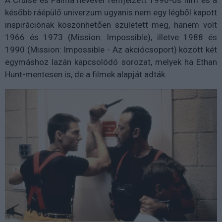
A Cruise és Palma nevével fémjelzett 1996-os film és a
később ráépülő univerzum ugyanis nem egy légből kapott
inspirációnak köszönhetően született meg, hanem volt
1966 és 1973 (Mission: Impossible), illetve 1988 és
1990 (Mission: Impossible - Az akciócsoport) között két
egymáshoz lazán kapcsolódó sorozat, melyek ha Ethan
Hunt-mentesen is, de a filmek alapját adták.