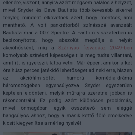
ellenére, viszont, annyira azért mégsem halálos a helyzet,
mivel Snyder és Dave Bautista több-kevesebb sikerrel
tényleg mindent elkövetnek azért, hogy mentsék, ami
menthető. A volt pankrátorból színésszé avanzsált
Bautista már a 007 Spectre: A Fantom visszatérben is
bebizonyította, hogy abszolút megállja a helyét
akcióhősként, míg a
Szárnyas fejvadász 2049-ben
komolyabb színészi képességeit is meg tudta villantani,
amit itt is igyekszik latba vetni. Már éppen, amikor a két
óra húsz perces játékidő lehetőséget ad neki erre, hiszen
az akciófilm-sötét humorú komédia-dráma
háromszögében egyensúlyozva Snyder egyszerűen
képtelen eldönteni. melyik műfajra szeretne jobban is
rákoncentrálni. Ez pedig azért különösen problémás,
mivel önmagában egyik összetevő sem eléggé
hangsúlyos ahhoz, hogy a másik kettő fölé emelkedve
kicsit kiegyenlítse a mérleg nyelvét.