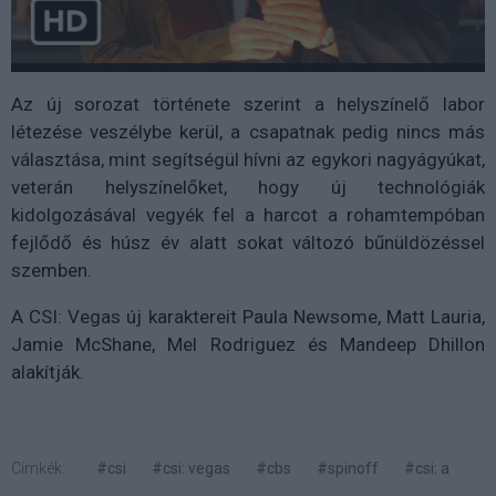
Az új sorozat története szerint a helyszínelő labor
létezése veszélybe kerül, a csapatnak pedig nincs más
választása, mint segítségül hívni az egykori nagyágyúkat,
veterán helyszínelőket, hogy új technológiák
kidolgozásával vegyék fel a harcot a rohamtempóban
fejlődő és húsz év alatt sokat változó bűnüldözéssel
szemben.
A CSI: Vegas új karaktereit Paula Newsome, Matt Lauria,
Jamie McShane, Mel Rodriguez és Mandeep Dhillon
alakítják.
Címkék:
#csi
#csi: vegas
#cbs
#spinoff
#csi: a