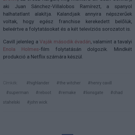
aki Juan Sánchez-Villalobos Ramírezt, a spanyol
halhatatlant alakítja. Kalandjaik annyira népszerűek
voltak, hogy egész franchise kerekedett belőlük,
beleértve a folytatásokat és a két televíziós sorozatot is.
Cavill jelenleg a
Vaják második évadán
, valamint a tavalyi
Enola Holmes
-film folytatásán dolgozik. Mindkét
produkció a Netflix számára készül.
Címkék:
#highlander
#the witcher
#henry cavill
#superman
#reboot
#remake
#lionsgate
#chad
stahelski
#john wick