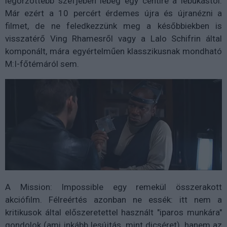
legőrzöttebb széfjében lebeg egy centire a lebukástól.
Már ezért a 10 percért érdemes újra és újranézni a
filmet, de ne feledkezzünk meg a későbbiekben is
visszatérő Ving Rhamesről vagy a Lalo Schifrin által
komponált, mára egyértelműen klasszikusnak mondható
M:I-főtémáról sem.
A Mission: Impossible egy remekül összerakott
akciófilm. Félreértés azonban ne essék: itt nem a
kritikusok által előszeretettel használt "iparos munkára"
gondolok (ami inkább lesújtás, mint dicséret), hanem az