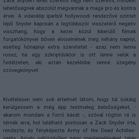
Zack Snydert lehet szeretni vagy nem szeretni, mindkét
lehetőségnek abszolút megvannak a maga pro és kontra
érvei. A videoklip iparból hollywoodi rendezővé szintet
lépő Snyder kapcsán a legtöbbször visszatérő negatív
visszhang, hogy a kezei közül kikerülő filmek
forgatókönyvei bőven elviselnének még néhány napnyi,
esetleg hónapnyi extra szeretetet - azaz nem lenne
rossz, ha egy szkriptdoktor is ott lenne velük a
fedélzeten, aki aztán kezelésbe venné szegény
szövegkönyvet.
Kivételesen nem sok értelmét látom, hogy túl sokáig
kerülgessem a még épp testmeleg belsőségeket, -
akarom mondani a forró kását -, szóval rögtön rá is
térnék arra, hol található pontosan a Zack Snyder írta,
rendezte, és fényképezte Army of the Dead Achilles-
sarka. Amely valószínűleg nagy meglepetéseket talán