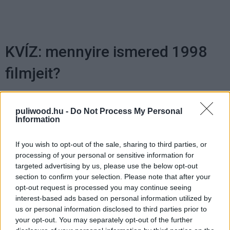
KVÍZ: mennyire ismered 1998
filmjeit?
Hegedűs Attila
|
2021 május 24. 11:00
puliwood.hu -
Do Not Process My Personal
Information
Te is Dudvától tanultál meg csencselni? A
If you wish to opt-out of the sale, sharing to third parties, or
csomagtartód úgy fest, mintha Las Vegasba
processing of your personal or sensitive information for
tartanál? Vagy neked is ráp*sáltak a
targeted advertising by us, please use the below opt-out
szőnyegedre?
section to confirm your selection. Please note that after your
opt-out request is processed you may continue seeing
interest-based ads based on personal information utilized by
us or personal information disclosed to third parties prior to
your opt-out. You may separately opt-out of the further
1998 már majdnem olyan, mint az új évezred.