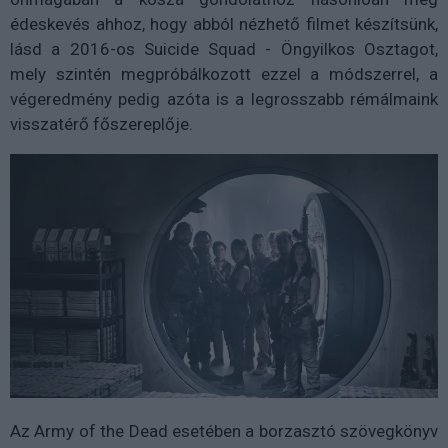
édeskevés ahhoz, hogy abból nézhető filmet készítsünk,
lásd a 2016-os Suicide Squad - Öngyilkos Osztagot,
mely szintén megpróbálkozott ezzel a módszerrel, a
végeredmény pedig azóta is a legrosszabb rémálmaink
visszatérő főszereplője.
Az Army of the Dead esetében a borzasztó szövegkönyv