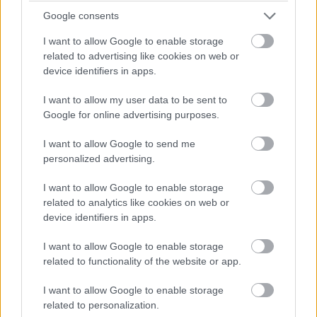
Google consents
I want to allow Google to enable storage
related to advertising like cookies on web or
Címkék:
#a ravasz az agy és két füstölgő puskacső
#a
device identifiers in apps.
truman show
#armageddon
#ryan közlegény megmentése
I want to allow my user data to be sent to
#mint a kámfor
#amerikai história x
#zorro álarca
Google for online advertising purposes.
#ronin
#félelem és reszketés las vegasban
#x-akták
#a
I want to allow Google to send me
nagy lebowski
personalized advertising.
I want to allow Google to enable storage
related to analytics like cookies on web or
device identifiers in apps.
Filmklasszikus: Mission:
I want to allow Google to enable storage
related to functionality of the website or app.
Impossible
I want to allow Google to enable storage
related to personalization.
Hegyi Balázs
|
2021 május 22. 20:00