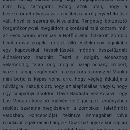
nem fog tartogatni. Főleg azok után, hogy a
bevezetőmet olvasva valószínűleg már rég egyértelművé
vált, hová is szeretnék kilyukadni. Rengeteg borzasztó
forgatókönyvvel megáldott alkotással találkoztam már
az évek során, azonban a Netflix által felkarolt zombis
heist movie projekt mögött álló cselekmény leginkább
egy kapcsokkal tessék-lássék módon összetűzdelt
élőhalotthoz hasonlít. Teszi a dolgát, elcsoszog
valameddig, talán még meg is harap néhány embert,
viszont a nap végén még a szép korú szomszéd Marika
néni botja is képes volna arra, hogy végleg átküldje a
túlvilágra. Kezdjük ott, hogy az alapfelállás, vagyis, hogy
egy csapatnyi zsoldos Dave Bautista vezetésével egy
Las Vegas-i kaszinó mélyén rejlő jackpot reményében
rablást szeretne megkísérelni a zombikkal teletömött
városban, koncepcióját tekintve önmagában véve
rendkívül izgalmasan hangzik. Csak hát ugye a koncepció
önmagában a kósza gondolathoz hasonlóan még