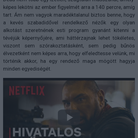
képes lekötni az ember figyelmét arra a 140 percre, amíg
tart. Ám nem vagyok maradéktalanul biztos benne, hogy
a kevés szabadidővel rendelkező nézők egy olyan
alkotást szeretnének esti program gyanánt kitenni a
tévéjük képernyőjére, ami háttérzajnak lehet tökéletes,
viszont sem szórakoztatásként, sem pedig bűnös
élvezetként nem képes arra, hogy elfeledtesse velünk, mi
történik akkor, ha egy rendező maga mögött hagyja
minden egyediségét.