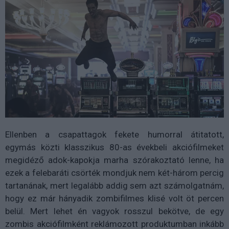
Ellenben a csapattagok fekete humorral átitatott,
egymás közti klasszikus 80-as évekbeli akciófilmeket
megidéző adok-kapokja marha szórakoztató lenne, ha
ezek a felebaráti csörték mondjuk nem két-három percig
tartanának, mert legalább addig sem azt számolgatnám,
hogy ez már hányadik zombifilmes klisé volt öt percen
belül. Mert lehet én vagyok rosszul bekötve, de egy
zombis akciófilmként reklámozott produktumban inkább