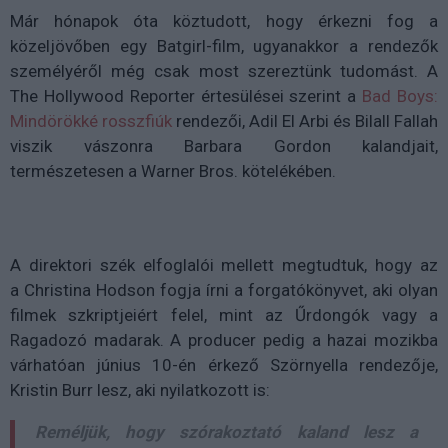
Már hónapok óta köztudott, hogy érkezni fog a
közeljövőben egy Batgirl-film, ugyanakkor a rendezők
személyéről még csak most szereztünk tudomást. A
The Hollywood Reporter értesülései szerint a
Bad Boys:
Mindörökké rosszfiúk
rendezői,
Adil El Arbi és Bilall Fallah
viszik vászonra Barbara Gordon kalandjait,
természetesen a Warner Bros. kötelékében.
A direktori szék elfoglalói mellett megtudtuk, hogy az
a Christina Hodson fogja írni a forgatókönyvet, aki olyan
filmek szkriptjeiért felel, mint az Űrdongók vagy a
Ragadozó madarak. A producer pedig a hazai mozikba
várhatóan június 10-én érkező Szörnyella rendezője,
Kristin Burr lesz, aki nyilatkozott is:
Reméljük, hogy szórakoztató kaland lesz a