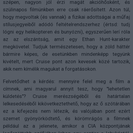
szépen, nagyon jól érzi magát akcióhősként, és
szülinapos filmünkben erre csak ráerősített. Azon túl,
hogy megvoltak (és vannak) a fizikai adottságai a műfaj
stílusjegyeiből adódó feltételrendszerhez (értsd: tudj
lógni egy helikopteren és bunyózni), egyszerűen lerí róla
az az elszántság, amit egy Ethan Hunt-karakter
megkövetel. Tudjuk természetesen, hogy a zöld háttér
bármire képes, de esetünkben mindenképp tegyünk
kivételt, mert Cruise pont azon kevesek közé tartozik,
akik nem kímélik magukat a forgatásokon.
Felvetődhet a kérdés: mennyire felel meg a film a
címnek, ami magyarul annyit tesz, hogy "lehetetlen
küldetés"? Cruise merészségéből és határtalan
lelkesedéséből kikövetkeztethető, hogy az ő szótárában
ez a kifejezés nem létezik, és valójában pont ezért
szemet gyönyörködtető, és körömrágós a filmnek
például az a jelenete, amikor a CIA központjának