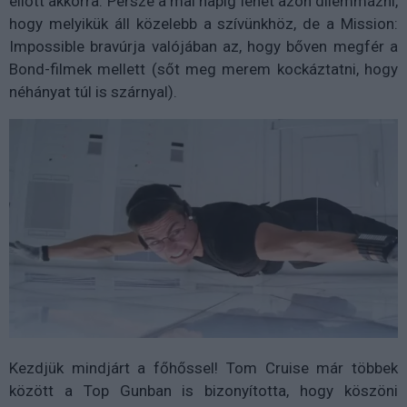
ellőtt akkorra. Persze a mai napig lehet azon dilemmázni,
hogy melyikük áll közelebb a szívünkhöz, de a Mission:
Impossible bravúrja valójában az, hogy bőven megfér a
Bond-filmek mellett (sőt meg merem kockáztatni, hogy
néhányat túl is szárnyal).
Kezdjük mindjárt a főhőssel! Tom Cruise már többek
között a Top Gunban is bizonyította, hogy köszöni