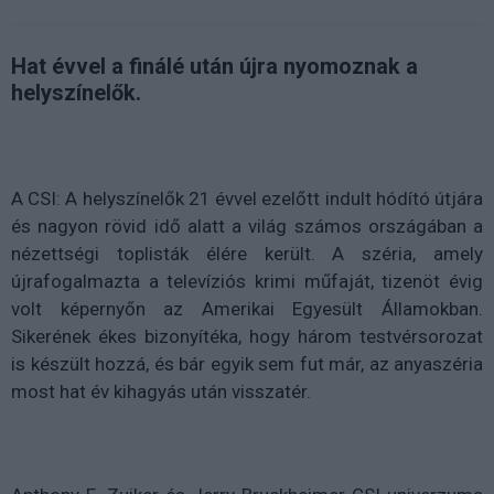
Hat évvel a finálé után újra nyomoznak a
helyszínelők.
A CSI: A helyszínelők 21 évvel ezelőtt indult hódító útjára
és nagyon rövid idő alatt a világ számos országában a
nézettségi toplisták élére került. A széria, amely
újrafogalmazta a televíziós krimi műfaját, tizenöt évig
volt képernyőn az Amerikai Egyesült Államokban.
Sikerének ékes bizonyítéka, hogy három testvérsorozat
is készült hozzá, és bár egyik sem fut már, az anyaszéria
most hat év kihagyás után visszatér.