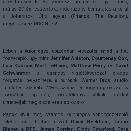
szerelmeseinek: Az amerikai premierrel egy időben,
május 27-én, csütörtökön idehaza is bemutatásra kerül
a
Jóbarátok: Újra együtt
(Friends: The Reunion),
méghozzá az HBO GO-n!
Ebben a különleges epizódban visszatér mind a hat
főszereplő, úgy mint
Jennifer Aniston, Courteney Cox,
Lisa Kudrow, Matt LeBlanc, Matthew Perry
és
David
Schwimmer
a legendás vígjátéksorozat eredeti
forgatási helyszínére, a burbanki Warner Bros. stúdió
területén található 24-es színpadra, hogy improvizációs
formában, spontán, forgatókönyv nélküli játékkal
ünnepeljék meg a szeretett sorozatot.
Rajtuk kívül még számos
különleges vendégszereplő
jelenik meg, többek között
David Beckham, Justin
Bieber, a BTS, James Corden, Cindy Crawford, Cara