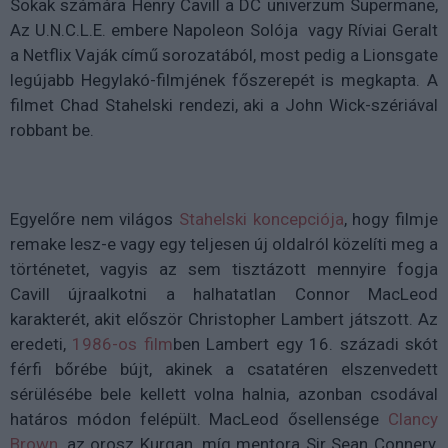
Sokak számára Henry Cavill a DC univerzum Supermane,
Az U.N.C.L.E. embere Napoleon Solója vagy Ríviai Geralt
a Netflix Vaják című sorozatából, most pedig a Lionsgate
legújabb Hegylakó-filmjének főszerepét is megkapta. A
filmet Chad Stahelski rendezi, aki a John Wick-szériával
robbant be.
Egyelőre nem világos
Stahelski koncepciója
, hogy filmje
remake lesz-e vagy egy teljesen új oldalról közelíti meg a
történetet, vagyis az sem tisztázott mennyire fogja
Cavill újraalkotni a halhatatlan Connor MacLeod
karakterét, akit először Christopher Lambert játszott. Az
eredeti,
1986-os film
ben Lambert egy 16. századi skót
férfi bőrébe bújt, akinek a csatatéren elszenvedett
sérülésébe bele kellett volna halnia, azonban csodával
határos módon felépült. MacLeod ősellensége
Clancy
Brown
, az orosz Kurgan, míg mentora Sir Sean Connery,