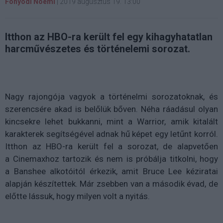
Fonyódi Noémi
|
2019 augusztus 19. 13:00
Itthon az HBO-ra került fel egy kihagyhatatlan
harcművészetes és történelemi sorozat.
Nagy rajongója vagyok a történelmi sorozatoknak, és
szerencsére akad is belőlük bőven. Néha ráadásul olyan
kincsekre lehet bukkanni, mint a
Warrior
, amik kitalált
karakterek segítségével adnak hű képet egy letűnt korról.
Itthon az HBO-ra került fel a sorozat, de alapvetően
a
Cinemaxhoz
tartozik és nem is próbálja titkolni, hogy
a
Banshee alkotóitól
érkezik, amit Bruce Lee kéziratai
alapján készítettek.
M
ár zsebben van a második évad, de
előtte lássuk, hogy milyen volt a nyitás.