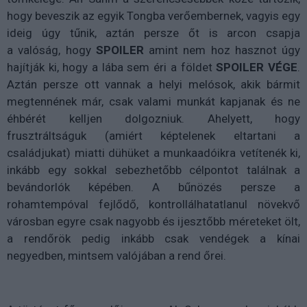
hogy beveszik az egyik
Tongba
verőembernek, vagyis egy
ideig úgy tűnik, aztán persze őt is arcon csapja
a
valóság,
hogy
SPOILER
amint nem hoz hasznot úgy
hajítják ki, hogy a lába sem éri a földet
SPOILER VÉGE
.
Aztán persze ott vannak a helyi melósok, akik bármit
megtennének már, csak valami munkát kapjanak és ne
éhbérét kelljen dolgozniuk. Ahelyett, hogy
frusztráltságuk (amiért képtelenek eltartani a
családjukat) miatti dühüket a munkaadóikra vetítenék ki,
inkább egy sokkal sebezhetőbb célpontot találnak a
bevándorlók képében. A bűnözés persze a
rohamtempóval fejlődő, kontrollálhatatlanul növekvő
városban egyre csak nagyobb és ijesztőbb méreteket ölt,
a rendőrök pedig inkább csak vendégek a kínai
negyedben, mintsem valójában a rend őrei.