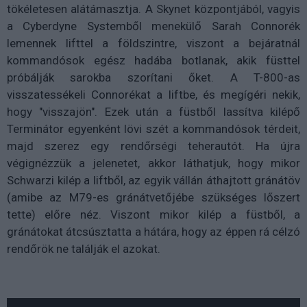
tökéletesen alátámasztja. A Skynet központjából, vagyis
a Cyberdyne Systemből menekülő Sarah Connorék
lemennek lifttel a földszintre, viszont a bejáratnál
kommandósok egész hadába botlanak, akik füsttel
próbálják sarokba szorítani őket. A T-800-as
visszatessékeli Connorékat a liftbe, és megígéri nekik,
hogy "visszajön". Ezek után a füstből lassítva kilépő
Terminátor egyenként lövi szét a kommandósok térdeit,
majd szerez egy rendőrségi teherautót. Ha újra
végignézzük a jelenetet, akkor láthatjuk, hogy mikor
Schwarzi kilép a liftből, az egyik vállán áthajtott gránátöv
(amibe az M79-es gránátvetőjébe szükséges lőszert
tette) előre néz. Viszont mikor kilép a füstből, a
gránátokat átcsúsztatta a hátára, hogy az éppen rá célzó
rendőrök ne találják el azokat.