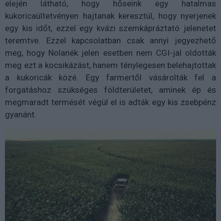
elején látható, hogy hőseink egy hatalmas
kukoricaültetvényen hajtanak keresztül, hogy nyerjenek
egy kis időt, ezzel egy kvázi szemkápráztató jelenetet
teremtve. Ezzel kapcsolatban csak annyi jegyezhető
meg, hogy Nolanék jelen esetben nem CGI-jal oldották
meg ezt a kocsikázást, hanem ténylegesen belehajtottak
a kukoricák közé. Egy farmertől vásárolták fel a
forgatáshoz szükséges földterületet, aminek ép és
megmaradt termését végül el is adták egy kis zsebpénz
gyanánt.