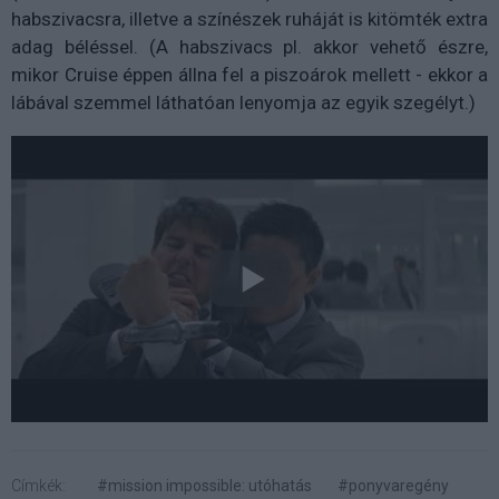
habszivacsra, illetve a színészek ruháját is kitömték extra
adag béléssel. (A habszivacs pl. akkor vehető észre,
mikor Cruise éppen állna fel a piszoárok mellett - ekkor a
lábával szemmel láthatóan lenyomja az egyik szegélyt.)
Címkék:
#mission impossible: utóhatás
#ponyvaregény