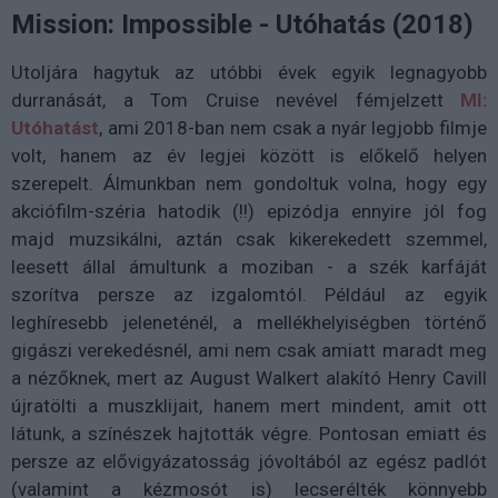
Mission: Impossible - Utóhatás (2018)
Utoljára hagytuk az utóbbi évek egyik legnagyobb
durranását, a Tom Cruise nevével fémjelzett
MI:
Utóhatást
, ami 2018-ban nem csak a nyár legjobb filmje
volt, hanem az év legjei között is előkelő helyen
szerepelt. Álmunkban nem gondoltuk volna, hogy egy
akciófilm-széria hatodik (!!) epizódja ennyire jól fog
majd muzsikálni, aztán csak kikerekedett szemmel,
leesett állal ámultunk a moziban - a szék karfáját
szorítva persze az izgalomtól. Például az egyik
leghíresebb jeleneténél, a mellékhelyiségben történő
gigászi verekedésnél, ami nem csak amiatt maradt meg
a nézőknek, mert az August Walkert alakító Henry Cavill
újratölti a muszklijait, hanem mert mindent, amit ott
látunk, a színészek hajtották végre. Pontosan emiatt és
persze az elővigyázatosság jóvoltából az egész padlót
(valamint a kézmosót is) lecserélték könnyebb