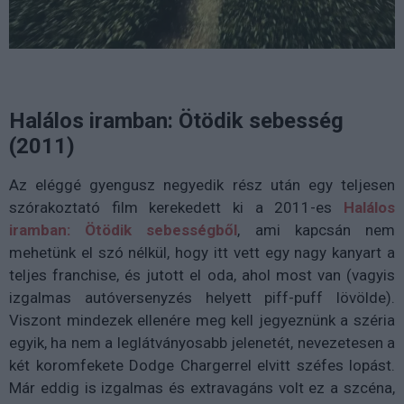
Halálos iramban: Ötödik sebesség
(2011)
Az eléggé gyengusz negyedik rész után egy teljesen
szórakoztató film kerekedett ki a 2011-es
Halálos
iramban: Ötödik sebességből
, ami kapcsán nem
mehetünk el szó nélkül, hogy itt vett egy nagy kanyart a
teljes franchise, és jutott el oda, ahol most van (vagyis
izgalmas autóversenyzés helyett piff-puff lövölde).
Viszont mindezek ellenére meg kell jegyeznünk a széria
egyik, ha nem a leglátványosabb jelenetét, nevezetesen a
két koromfekete Dodge Chargerrel elvitt széfes lopást.
Már eddig is izgalmas és extravagáns volt ez a szcéna,