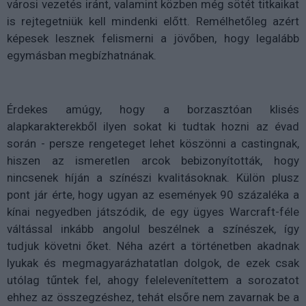
városi vezetés iránt, valamint közben még sötét titkaikat
is rejtegetniük kell mindenki előtt. Remélhetőleg azért
képesek lesznek felismerni a jövőben, hogy legalább
egymásban megbízhatnának.
Érdekes amúgy, hogy a borzasztóan klisés
alapkarakterekből ilyen sokat ki tudtak hozni az évad
során - persze rengeteget lehet köszönni a
castingnak
,
hiszen az ismeretlen arcok bebizonyították, hogy
nincsenek híján a színészi kvalitásoknak. Külön plusz
pont jár érte, hogy ugyan az események 90 százaléka a
kínai negyedben játszódik, de egy ügyes Warcraft-féle
váltással inkább angolul beszélnek a színészek, így
tudjuk követni őket. Néha azért a történetben akadnak
lyukak és megmagyarázhatatlan dolgok, de ezek csak
utólag tűntek fel, ahogy felelevenítettem a sorozatot
ehhez az összegzéshez, tehát elsőre nem zavarnak be a