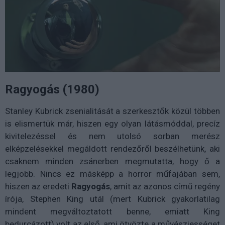
Ragyogás (1980)
Stanley Kubrick zsenialitását a szerkesztők közül többen
is elismertük már, hiszen egy olyan látásmóddal, precíz
kivitelezéssel és nem utolsó sorban merész
elképzelésekkel megáldott rendezőről beszélhetünk, aki
csaknem minden zsánerben megmutatta, hogy ő a
legjobb. Nincs ez másképp a horror műfajában sem,
hiszen az eredeti
Ragyogás
, amit az azonos című regény
írója, Stephen King utál (mert Kubrick gyakorlatilag
mindent megváltoztatott benne, emiatt King
bedurcázott) volt az első, ami ötvözte a művésziességet