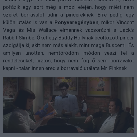
pofázik egy sort még a mozi elején, hogy miért nem
szeret borravalót adni a pincéreknek. Erre pedig egy
külön utalás is van a
Ponyvaregényben
, mikor Vincent
Vega és Mia Wallace elmennek vacsorázni a Jack's
Rabbit Slimbe. Őket egy Buddy Hollynak beöltözött pincér
szolgálja ki, akit nem más alakít, mint maga Buscemi. És
amilyen unottan, nemtörődöm módon veszi fel a
rendelésüket, biztos, hogy nem fog ő sem borravalót
kapni - talán innen ered a borravaló utálata Mr. Pinknek.