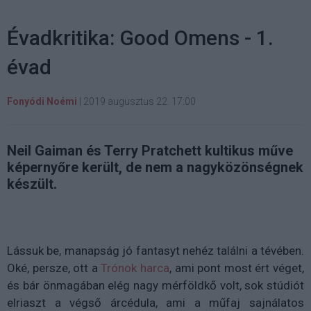
Évadkritika: Good Omens - 1.
évad
Fonyódi Noémi
|
2019 augusztus 22. 17:00
Neil Gaiman és Terry Pratchett kultikus műve
képernyőre került, de nem a nagyközönségnek
készült.
Lássuk be, manapság jó
fantasyt
nehéz találni a tévében.
Oké, persze, ott a
Trónok harca
, ami pont most ért véget,
és bár önmagában elég nagy mérföldkő volt, sok stúdiót
elriaszt a végső árcédula, ami a műfaj sajnálatos