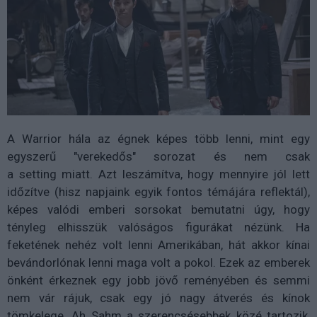
A
Warrior
hála az égnek képes több lenni, mint egy
egyszerű "verekedős" sorozat és nem csak
a
setting
miatt. Azt leszámítva, hogy mennyire jól lett
időzítve (hisz napjaink egyik fontos témájára reflektál),
képes valódi emberi sorsokat bemutatni úgy, hogy
tényleg elhisszük valóságos figurákat nézünk. Ha
feketének nehéz volt lenni Amerikában, hát akkor kínai
bevándorlónak lenni maga volt a pokol. Ezek az emberek
önként érkeznek egy jobb jövő reményében és semmi
nem vár rájuk, csak egy jó nagy átverés és kínok
tömkelege. Ah
Sahm
a szerencsésebbek közé tartozik,