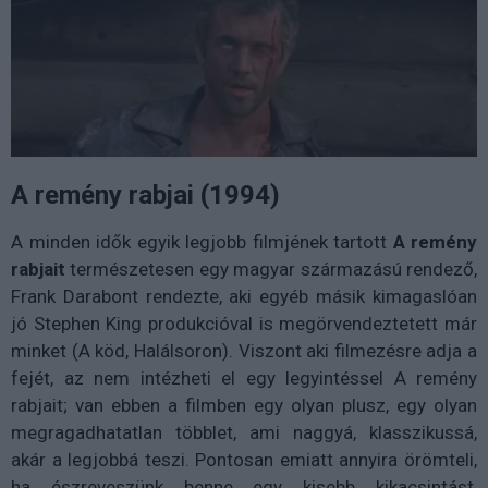
A remény rabjai (1994)
A minden idők egyik legjobb filmjének tartott
A remény
rabjait
természetesen egy magyar származású rendező,
Frank Darabont rendezte, aki egyéb másik kimagaslóan
jó Stephen King produkcióval is megörvendeztetett már
minket (A köd, Halálsoron). Viszont aki filmezésre adja a
fejét, az nem intézheti el egy legyintéssel A remény
rabjait; van ebben a filmben egy olyan plusz, egy olyan
megragadhatatlan többlet, ami naggyá, klasszikussá,
akár a legjobbá teszi. Pontosan emiatt annyira örömteli,
ha észreveszünk benne egy kisebb kikacsintást,