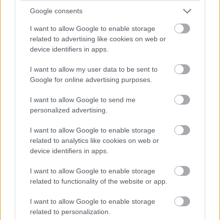
Google consents
I want to allow Google to enable storage
Titanic (1997)
related to advertising like cookies on web or
device identifiers in apps.
Rengeteg mindent lehet erről a James Cameron-filmről
I want to allow my user data to be sent to
is megemlíteni - akár a munkálatokat, akár a színészeket,
Google for online advertising purposes.
akár az Oscar-esőt vesszük figyelembe -, viszont mi
sokkal inkább egy kedves és nem utolsó sorban
I want to allow Google to send me
personalized advertising.
impozáns kikacsintásra fókuszálunk most. Akármelyik
órát nézzük meg a Titanicon, az mindig 2:20-at mutat
I want to allow Google to enable storage
valamiért. Ha egy kicsit utána olvasunk, akkor
related to analytics like cookies on web or
megtudhatjuk, hogy pontosan ekkor, hajnali 2 óra 20
device identifiers in apps.
perckor süllyedt el az igazi
Titanic
is.
I want to allow Google to enable storage
related to functionality of the website or app.
I want to allow Google to enable storage
related to personalization.