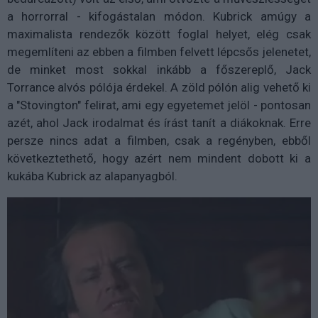
a horrorral - kifogástalan módon. Kubrick amúgy a
maximalista rendezők között foglal helyet, elég csak
megemlíteni az ebben a filmben felvett lépcsős jelenetet,
de minket most sokkal inkább a főszereplő, Jack
Torrance alvós pólója érdekel. A zöld pólón alig vehető ki
a "Stovington" felirat, ami egy egyetemet jelöl - pontosan
azét, ahol Jack irodalmat és írást tanít a diákoknak. Erre
persze nincs adat a filmben, csak a regényben, ebből
következtethető, hogy azért nem mindent dobott ki a
kukába Kubrick az alapanyagból.