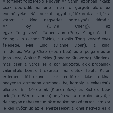
A történet főszereplője ugyan Ah
Sahm
, azonban inkább
csak sodródik az árral, nem ő görgeti előre az
eseményeket. Nála sokkal nagyobb játékosok alakítják a
várost: a kínai negyedes bordélyház dámája,
Ah
Toy
(Olivia
Cheng
), az
egyik
Tong
vezér,
Father
Jun
(Perry Yung) és fia,
Young
Jun
(Jason
Tobin
), a rivális
Tong
vezetőjének
felesége, Mai Ling (
Dianne
Doan
), a kínai
mindenes,
Wang
Chao
(
Hoon
Lee) és a polgármester
jobb keze, Walter
Buckley
(
Langley
Kirkwood
). Mindenki
más csak a város és a kor áldozata, akik próbálnak
valamiféle kontrollt szerezni az életük felett. Külön
érdemes időt szánni a két rendőrre, akiket a kínai
negyedes osztagba osztanak be, komoly ellenkezésük
ellenére. Bill
O'Harának
(
Kieran
Bew
) és Richard Lee-
nek
(Tom Weston-Jones) helyén van a morális iránytűje,
de nagyon nehezen tudják magukat hozzá tartani, amikor
le kell győzniük az ellenérzéseiket a kínai negyed és a