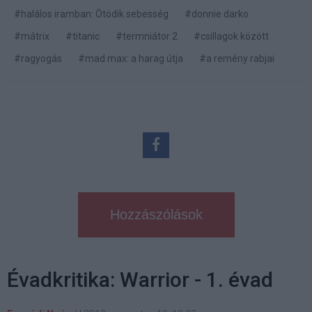
#halálos iramban: Ötödik sebesség
#donnie darko
#mátrix
#titanic
#termniátor 2
#csillagok között
#ragyogás
#mad max: a harag útja
#a remény rabjai
Hozzászólások
Évadkritika: Warrior - 1. évad