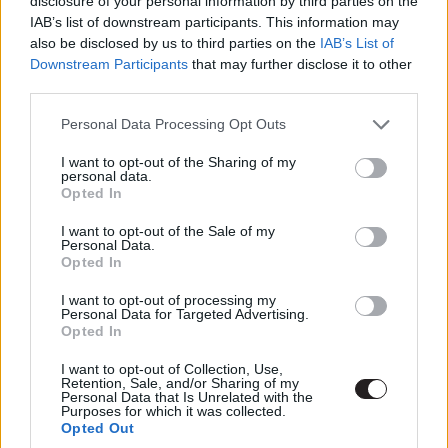
disclosure of your personal information by third parties on the
kielemző metódust kedveljük jobban, akkor is megér a
IAB’s list of downstream participants. This information may
film egy próbát, mert ezekben tényleg nem szűkölködik.
also be disclosed by us to third parties on the
IAB’s List of
Ahogy érdekességekben sem, viszont annyira mi nem
Downstream Participants
that may further disclose it to other
szeretnénk belemenni a súlyos részletekbe, így "csak"
third parties.
egy előreutalást hoztunk nektek. Még a film legelején,
Please note that this website/app uses one or more Google
Personal Data Processing Opt Outs
mikor Jake és Maggie Gyllenhaal beszélgetnek a
services and may gather and store information including but
konyhában, az asztalon látható egy különös faragású
not limited to your visit or usage behaviour. You may click to
I want to opt-out of the Sharing of my
personal data.
tökfej. Ha ráközelítünk, akkor tisztán látszik, hogy ez
grant or deny consent to Google and its third-party tags to
Opted In
use your data for below specified purposes in below Google
Franket, vagyis a "nyuszijelmezbe bújt" alakot ábrázolja.
consent section.
I want to opt-out of the Sale of my
Personal Data.
Opted In
I want to opt-out of processing my
Personal Data for Targeted Advertising.
Opted In
I want to opt-out of Collection, Use,
Retention, Sale, and/or Sharing of my
Personal Data that Is Unrelated with the
Purposes for which it was collected.
Opted Out