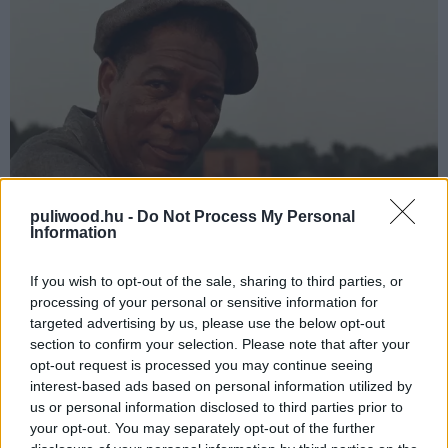
puliwood.hu -
Do Not Process My Personal
Information
Donnie Darko (2001)
If you wish to opt-out of the sale, sharing to third parties, or
processing of your personal or sensitive information for
Az egyik legismertebb kultfilm, amit manapság már
targeted advertising by us, please use the below opt-out
elvárás szeretni és imádni, ha sznob akarsz lenni.
section to confirm your selection. Please note that after your
Viszont emellett ténylegesen egy különös, egyedi
opt-out request is processed you may continue seeing
filmélményt takar a
Donnie Darko
, amit már csak Jake
interest-based ads based on personal information utilized by
Gyllenhaal zsigeri alakítása miatt is érdemes megnézni.
us or personal information disclosed to third parties prior to
De ha a gondolkodós, mélázós, minden részletet
your opt-out. You may separately opt-out of the further