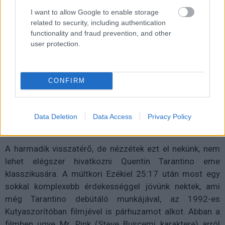
I want to allow Google to enable storage
related to security, including authentication
functionality and fraud prevention, and other
user protection.
CONFIRM
Data Deletion
Data Access
Privacy Policy
Ponyvaregény (1994)
A harmadik visszatérő, de nézzétek ezt el nekünk, nem
lehet elégszer hivatkozni Quentin Tarantino eme
klasszikusára. A múltkori Ezékiel 25:17 után most egy
sokkal komplexebb érdekességgel jövünk nektek, ami
még Tarantino debütáló munkájával, az 1992-es
Kutyaszorítóban filmjével is párhuzamot alkot. Abban a
filmben ugye Mr. Pink (Steve Buscemi karaktere) arról