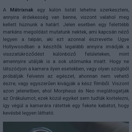
A
Mátrixnak
egy külön listát lehetne szerkeszteni,
annyira érdekesség van benne, viszont valahol meg
kellett húznunk a határt. Jelen esetben egy felettébb
markáns megoldást mutatunk nektek, ami kapcsán néző
legyen a talpán, aki ezt azonnal észrevette. Ugye
Hollywoodban a készítők legalább annyira imádják a
visszatükröződést különböző felületeken, mint
amennyire utálják is a sok utómunka miatt. Hogy ne
látszódjon a kamera ilyen esetekben, vagy olyan szögből
próbálják felvenni az egészet, ahonnan nem vehető
észre, vagy egyszerűen kivágják a kész filmből. Viszont
azon jelenetben, ahol Morpheus és Neo meglátogatják
az Orákulumot, ezek közül egyiket sem tudták kivitelezni,
így végül a kamerára rátettek egy fekete kabátot, hogy
kevésbé legyen látható.