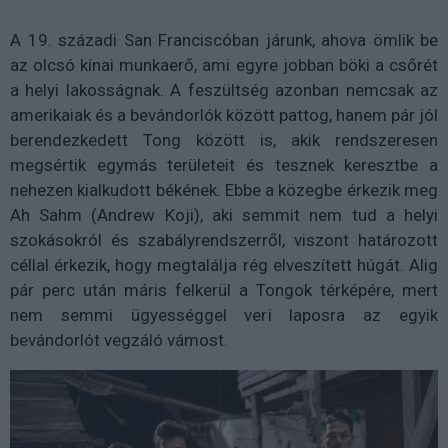
A 19. századi San Franciscóban járunk
,
ahova
ömlik be
az olcsó kínai munkaerő, ami egyre jobban böki a csőrét
a helyi lakosságnak. A feszültség azonban nemcsak az
amerikaiak és a bevándorlók között pattog, hanem pár jól
berendezkedett
Tong
között is, akik rendszeresen
megsértik egymás területeit és tesznek keresztbe a
nehezen kialkudott békének. Ebbe a közegbe érkezik meg
Ah
Sahm
(Andrew Koji)
, aki semmit nem tud a helyi
szokásokról és szabályrendszerről, viszont határozott
céllal érkezik, hogy megtalálja rég elveszített húgát. Alig
pár perc után máris felkerül a
Tongok
térképére, mert
nem semmi ügyességgel veri laposra az egyik
bevándorlót vegzáló vámost.