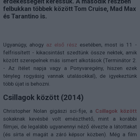
érdekességeit keressük. A második részben
felbukkan többek között Tom Cruise, Mad Max
és Tarantino is.
Ugyanúgy, ahogy
az első rész
esetében, most is 11 -
felfrissített - kikacsintást szedtünk össze nektek, amik
között szerepelnek más ismert alkotások (Terminátor 2.
- Az ítélet napja vagy a Ponyvaregény, hiszen ezek
tényleg rogyásig vannak utalásokkal), de igyekeztünk
több újat is behozni.
Csillagok között (2014)
Christopher Nolan gigászi sci-fije, a
Csillagok között
sokaknak kevésbé volt emészthető, mint a korábbi
filmjei, de legalább ugyanennyi néző élvezte a látottakat
(és sírta el magát a záró képsor közben). Még a film