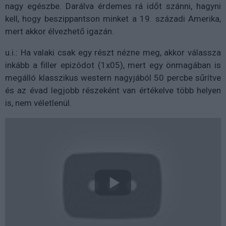
nagy egészbe. Darálva érdemes rá időt szánni, hagyni
kell, hogy beszippantson minket a 19. századi Amerika,
mert akkor élvezhető igazán.
u.i.: Ha valaki csak egy részt nézne meg, akkor válassza
inkább a filler epizódot (1x05), mert egy önmagában is
megálló klasszikus western nagyjából 50 percbe sűrítve
és az évad legjobb részeként van értékelve több helyen
is, nem véletlenül.