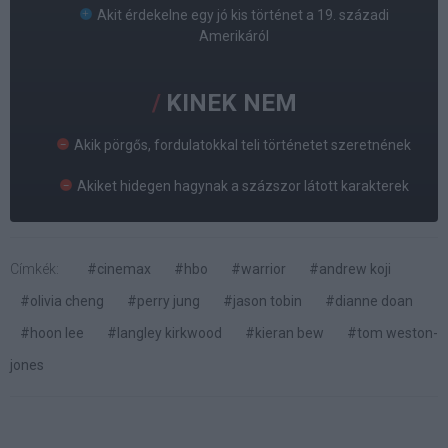
Akit érdekelne egy jó kis történet a 19. századi
Amerikáról
KINEK NEM
Akik pörgős, fordulatokkal teli történetet szeretnének
Akiket hidegen hagynak a százszor látott karakterek
Címkék:
#cinemax
#hbo
#warrior
#andrew koji
#olivia cheng
#perry jung
#jason tobin
#dianne doan
#hoon lee
#langley kirkwood
#kieran bew
#tom weston-
jones