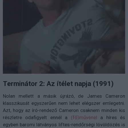
Terminátor 2: Az ítélet napja (1991)
Nolan mellett a másik újrázó, de James Cameron
klasszikusát egyszerűen nem lehet elégszer emlegetni.
Azt, hogy az író-rendező Cameron csaknem minden kis
részletre odafigyelt ennél a
(fő)művénél
a híres és
egyben baromi látványos liftes-rendőrségi lövöldözés is