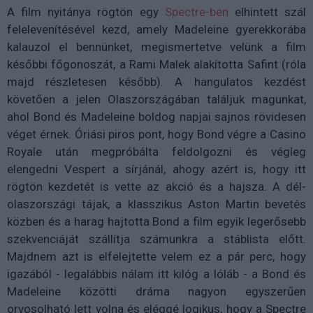
A film nyitánya rögtön egy
Spectre-ben
elhintett szál
felelevenítésével kezd, amely Madeleine gyerekkorába
kalauzol el bennünket, megismertetve velünk a film
későbbi főgonoszát, a Rami Malek alakította Safint (róla
majd részletesen később). A hangulatos kezdést
követően a jelen Olaszországában találjuk magunkat,
ahol Bond és Madeleine boldog napjai sajnos rövidesen
véget érnek. Óriási piros pont, hogy Bond végre a Casino
Royale után megpróbálta feldolgozni és végleg
elengedni Vespert a sírjánál, ahogy azért is, hogy itt
rögtön kezdetét is vette az akció és a hajsza. A dél-
olaszországi tájak, a klasszikus Aston Martin bevetés
közben és a harag hajtotta Bond a film egyik legerősebb
szekvenciáját szállítja számunkra a stáblista előtt.
Majdnem azt is elfelejtette velem ez a pár perc, hogy
igazából - legalábbis nálam itt kilóg a lóláb - a Bond és
Madeleine közötti dráma nagyon egyszerűen
orvosolható lett volna és eléggé logikus, hogy a Spectre