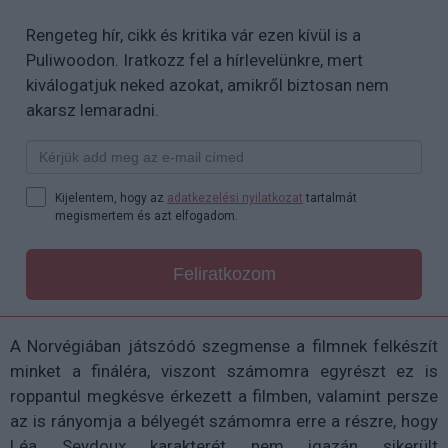
Rengeteg hír, cikk és kritika vár ezen kívül is a
Puliwoodon. Iratkozz fel a hírlevelünkre, mert
kiválogatjuk neked azokat, amikről biztosan nem
akarsz lemaradni.
Kijelentem, hogy az
adatkezelési nyilatkozat
tartalmát
megismertem és azt elfogadom.
Feliratkozom
A Norvégiában játszódó szegmense a filmnek felkészít
minket a fináléra, viszont számomra egyrészt ez is
roppantul megkésve érkezett a filmben, valamint persze
az is rányomja a bélyegét számomra erre a részre, hogy
Léa Seydoux karakterét nem igazán sikerült