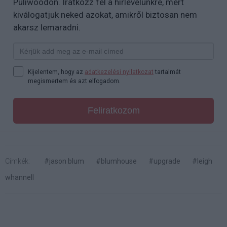
Puliwoodon. Iratkozz fel a hírlevelünkre, mert
kiválogatjuk neked azokat, amikről biztosan nem
akarsz lemaradni.
Kijelentem, hogy az
adatkezelési nyilatkozat
tartalmát
megismertem és azt elfogadom.
Feliratkozom
Címkék:
#jason blum
#blumhouse
#upgrade
#leigh
whannell