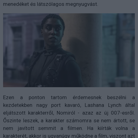
menedéket és látszólagos megnyugvást.
Ezen a ponton tartom érdemesnek beszélni a
kezdetekben nagy port kavaró, Lashana Lynch által
eljátszott karakterről, Nomiról - azaz az új 007-esről.
Őszinte leszek, a karakter számomra se nem ártott, se
nem javított semmit a filmen. Ha kiírták volna a
karakterét, akkor is ugyanúgy működne a film, viszont azt