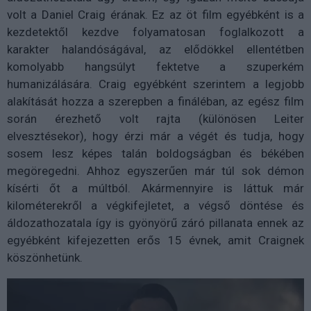
volt a Daniel Craig érának. Ez az öt film egyébként is a
kezdetektől kezdve folyamatosan foglalkozott a
karakter halandóságával, az elődökkel ellentétben
komolyabb hangsúlyt fektetve a szuperkém
humanizálására. Craig egyébként szerintem a legjobb
alakítását hozza a szerepben a fináléban, az egész film
során érezhető volt rajta (különösen Leiter
elvesztésekor), hogy érzi már a végét és tudja, hogy
sosem lesz képes talán boldogságban és békében
megöregedni. Ahhoz egyszerűen már túl sok démon
kísérti őt a múltból. Akármennyire is láttuk már
kilométerekről a végkifejletet, a végső döntése és
áldozathozatala így is gyönyörű záró pillanata ennek az
egyébként kifejezetten erős 15 évnek, amit Craignek
köszönhetünk.