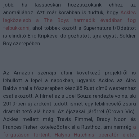
jobb, ha lassacskán hozzászokunk ehhez az
anomáliához. Azt már korábban is tudtuk, hogy
Ackles
legközelebb a The Boys harmadik évadában fog
felbukkanni
, ahol többek között a Supernaturalt/Odaátot
is elindító Eric Kripkével dolgozhatott újra együtt Soldier
Boy szerepében.
Az Amazon szériája utáni következő projektről is
lehullott a lepel a napokban, ugyanis Ackles az Alec
Baldwinnal a főszerepben készülő Rust című westernhez
csatlakozott. A filmet az a Joel Souza rendezte volna, aki
2019-ben új arcként tudott ismét egy lebilincselő zsaru
drámát tető alá hozni Az éjszakai járőrrel (Crown Vic).
Ackles mellett még Travis Fimmel, Brady Noon és
Frances Fisher köteleződtek el a Rusthoz, ami nemrég
a
forgatáson történt, Halyna Hutchins operatőr életét