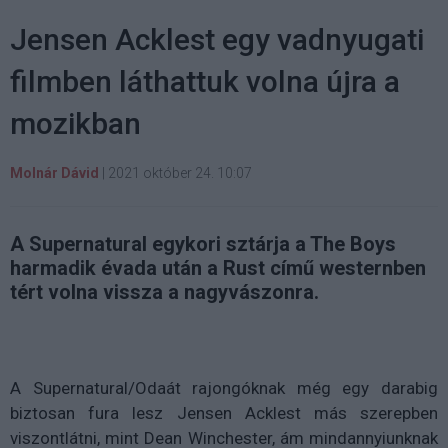
Jensen Acklest egy vadnyugati
filmben láthattuk volna újra a
mozikban
Molnár Dávid
|
2021 október 24. 10:07
A Supernatural egykori sztárja a The Boys
harmadik évada után a Rust című westernben
tért volna vissza a nagyvászonra.
A Supernatural/Odaát rajongóknak még egy darabig
biztosan fura lesz Jensen Acklest más szerepben
viszontlátni, mint Dean Winchester, ám mindannyiunknak