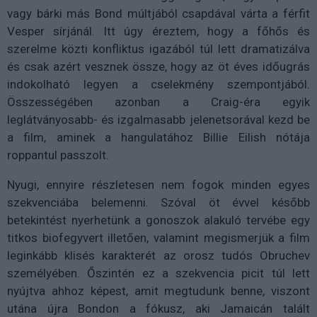
vagy bárki más Bond múltjából csapdával várta a férfit
Vesper sírjánál. Itt úgy éreztem, hogy a főhős és
szerelme közti konfliktus igazából túl lett dramatizálva
és csak azért vesznek össze, hogy az öt éves időugrás
indokolható legyen a cselekmény szempontjából.
Összességében azonban a Craig-éra egyik
leglátványosabb- és izgalmasabb jelenetsorával kezd be
a film, aminek a hangulatához Billie Eilish nótája
roppantul passzolt.
Nyugi, ennyire részletesen nem fogok minden egyes
szekvenciába belemenni. Szóval öt évvel később
betekintést nyerhetünk a gonoszok alakuló tervébe egy
titkos biofegyvert illetően, valamint megismerjük a film
leginkább klisés karakterét az orosz tudós Obruchev
személyében. Őszintén ez a szekvencia picit túl lett
nyújtva ahhoz képest, amit megtudunk benne, viszont
utána újra Bondon a fókusz, aki Jamaicán talált