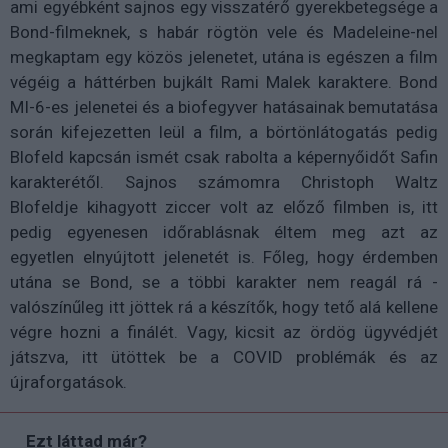
ami egyébként sajnos egy visszatérő gyerekbetegsége a
Bond-filmeknek, s habár rögtön vele és Madeleine-nel
megkaptam egy közös jelenetet, utána is egészen a film
végéig a háttérben bujkált Rami Malek karaktere. Bond
MI-6-es jelenetei és a biofegyver hatásainak bemutatása
során kifejezetten leül a film, a börtönlátogatás pedig
Blofeld kapcsán ismét csak rabolta a képernyőidőt Safin
karakterétől. Sajnos számomra Christoph Waltz
Blofeldje kihagyott ziccer volt az előző filmben is, itt
pedig egyenesen időrablásnak éltem meg azt az
egyetlen elnyújtott jelenetét is. Főleg, hogy érdemben
utána se Bond, se a többi karakter nem reagál rá -
valószínűleg itt jöttek rá a készítők, hogy tető alá kellene
végre hozni a finálét. Vagy, kicsit az ördög ügyvédjét
játszva, itt ütöttek be a COVID problémák és az
újraforgatások.
Ezt láttad már?