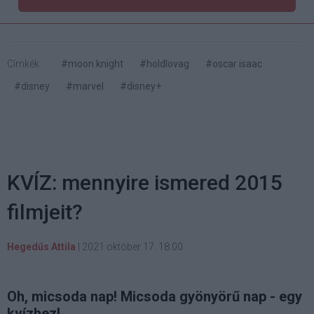
Címkék:
#moon knight
#holdlovag
#oscar isaac
#disney
#marvel
#disney+
KVÍZ: mennyire ismered 2015
filmjeit?
Hegedűs Attila
|
2021 október 17. 18:00
Oh, micsoda nap! Micsoda gyönyörű nap - egy
kvízhez!