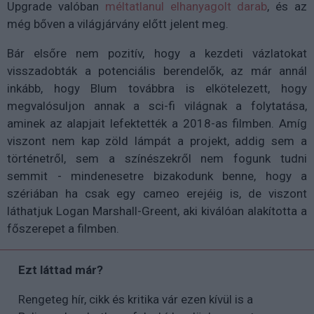
Upgrade valóban
méltatlanul elhanyagolt darab
, és az
még bőven a világjárvány előtt jelent meg.
Bár elsőre nem pozitív, hogy a kezdeti vázlatokat
visszadobták a potenciális berendelők, az már annál
inkább, hogy Blum továbbra is elkötelezett, hogy
megvalósuljon annak a sci-fi világnak a folytatása,
aminek az alapjait lefektették a 2018-as filmben. Amíg
viszont nem kap zöld lámpát a projekt, addig sem a
történetről, sem a színészekről nem fogunk tudni
semmit - mindenesetre bizakodunk benne, hogy a
szériában ha csak egy cameo erejéig is, de viszont
láthatjuk Logan Marshall-Greent, aki kiválóan alakította a
főszerepet a filmben.
Ezt láttad már?
Rengeteg hír, cikk és kritika vár ezen kívül is a