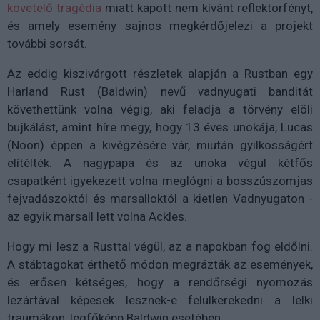
követelő tragédia
miatt kapott nem kívánt reflektorfényt,
és amely esemény sajnos megkérdőjelezi a projekt
további sorsát.
Az eddig kiszivárgott részletek alapján a Rustban egy
Harland Rust (Baldwin) nevű vadnyugati banditát
követhettünk volna végig, aki feladja a törvény elöli
bujkálást, amint híre megy, hogy 13 éves unokája, Lucas
(Noon) éppen a kivégzésére vár, miután gyilkosságért
elítélték. A nagypapa és az unoka végül kétfős
csapatként igyekezett volna meglógni a bosszúszomjas
fejvadászoktól és marsalloktól a kietlen Vadnyugaton -
az egyik marsall lett volna Ackles.
Hogy mi lesz a Rusttal végül, az a napokban fog eldőlni.
A stábtagokat érthető módon megrázták az események,
és erősen kétséges, hogy a rendőrségi nyomozás
lezártával képesek lesznek-e felülkerekedni a lelki
traumákon, legfőképp Baldwin esetében.