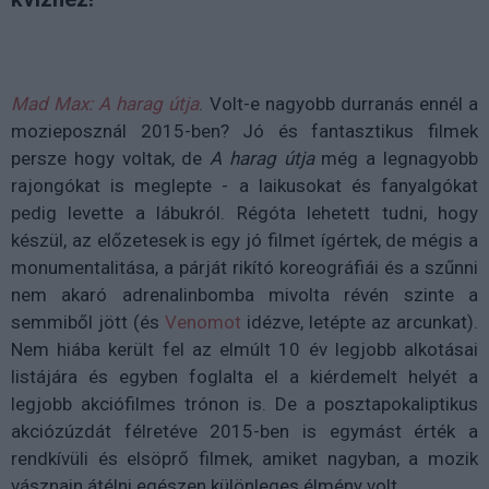
Mad Max: A harag útja
. Volt-e nagyobb durranás ennél a
mozieposznál 2015-ben? Jó és fantasztikus filmek
persze hogy voltak, de
A harag útja
még a legnagyobb
rajongókat is meglepte - a laikusokat és fanyalgókat
pedig levette a lábukról. Régóta lehetett tudni, hogy
készül, az előzetesek is egy jó filmet ígértek, de mégis a
monumentalitása, a párját rikító koreográfiái és a szűnni
nem akaró adrenalinbomba mivolta révén szinte a
semmiből jött (és
Venomot
idézve, letépte az arcunkat).
Nem hiába került fel az elmúlt 10 év legjobb alkotásai
listájára és egyben foglalta el a kiérdemelt helyét a
legjobb akciófilmes trónon is. De a posztapokaliptikus
akciózúzdát félretéve 2015-ben is egymást érték a
rendkívüli és elsöprő filmek, amiket nagyban, a mozik
vásznain átélni egészen különleges élmény volt.