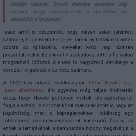
listáját nézzük. Ennek ellenére azonban alig
vártam, hogy megérkezzek a díszletbe, és
elkezdjük a forgatást."
Isaac arról is beszámolt, hogy milyen sokat jelentett
számára, hogy Kevin Feige és társai nyitottak maradtak
azokra az újításokra, melyeket kvázi napi szinten
prezentált nekik. Ez a kreatív szabadság tette a fizikailag
megterhelő időszak ellenére is nagyszerű élménnyé a
sorozat forgatását a színész számára.
A 2022-ben érkező Holdlovagban
Ethan Hawke lesz
Isaac ellenlábasa
, ám egyelőre még teljes titoktartás
övezi, hogy Hawke pontosan melyik képregényfigurát
fogja alakítani. A sorozat körül már csak azért is nagy az
izgatottság, mert a képregényekben Holdlovag egy
többszörös személyiségzavarral küszködő figura, és
ennek a tematikának a bemutatása bizony megkívánja a
komolyabb hangulatot, és akár korhatáros megközelítést