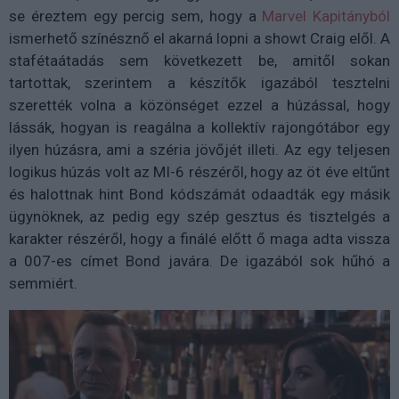
se éreztem egy percig sem, hogy a
Marvel Kapitányból
ismerhető színésznő el akarná lopni a showt Craig elől. A
stafétaátadás sem következett be, amitől sokan
tartottak, szerintem a készítők igazából tesztelni
szerették volna a közönséget ezzel a húzással, hogy
lássák, hogyan is reagálna a kollektív rajongótábor egy
ilyen húzásra, ami a széria jövőjét illeti. Az egy teljesen
logikus húzás volt az MI-6 részéről, hogy az öt éve eltűnt
és halottnak hint Bond kódszámát odaadták egy másik
ügynöknek, az pedig egy szép gesztus és tisztelgés a
karakter részéről, hogy a finálé előtt ő maga adta vissza
a 007-es címet Bond javára. De igazából sok hűhó a
semmiért.