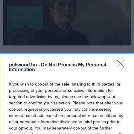
Összességében tehát ahogy írtam a felvezetőben is, én
inkább bírtam ezt a filmet mint nem, noha elismerem,
puliwood.hu -
Do Not Process My Personal
Information
hogy ez az erős első félidőnek és az érzelmes
lezárásnak köszönhető, nem pedig a film második
If you wish to opt-out of the sale, sharing to third parties, or
felének vagy a sajnos eléggé felejthető főgonosznak.
processing of your personal or sensitive information for
Nemrég rangsoroltuk a szerkesztőkkel az öt Craig-féle
targeted advertising by us, please use the below opt-out
Bond filmet és szerintem tökéletes helye van a középső,
section to confirm your selection. Please note that after your
harmadik helyen a Skyfall és a Casino Royale után. Főleg
opt-out request is processed you may continue seeing
egy rendezőváltás és egy telibe kapott COVID után.
interest-based ads based on personal information utilized by
us or personal information disclosed to third parties prior to
Nektek hogy tetszett a film? Mit gondoltok a leírtakról?
your opt-out. You may separately opt-out of the further