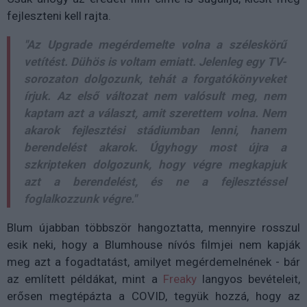
fejleszteni kell rajta.
"Az Upgrade megérdemelte volna a széleskörű
vetítést. Dühös is voltam emiatt. Jelenleg egy TV-
sorozaton dolgozunk, tehát a forgatókönyveket
írjuk. Az első változat nem valósult meg, nem
kaptam azt a választ, amit szerettem volna. Nem
akarok fejlesztési stádiumban lenni, hanem
berendelést akarok. Úgyhogy most újra a
szkripteken dolgozunk, hogy végre megkapjuk
azt a berendelést, és ne a fejlesztéssel
foglalkozzunk végre."
Blum újabban többször hangoztatta, mennyire rosszul
esik neki, hogy a Blumhouse nívós filmjei nem kapják
meg azt a fogadtatást, amilyet megérdemelnének - bár
az említett példákat, mint a
Freaky
langyos bevételeit,
erősen megtépázta a COVID, tegyük hozzá, hogy az