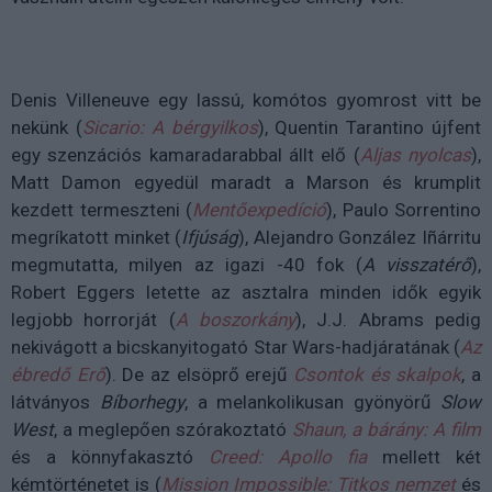
Denis Villeneuve egy lassú, komótos gyomrost vitt be
nekünk (
Sicario: A bérgyilkos
), Quentin Tarantino újfent
egy szenzációs kamaradarabbal állt elő (
Aljas nyolcas
),
Matt Damon egyedül maradt a Marson és krumplit
kezdett termeszteni (
Mentőexpedíció
), Paulo Sorrentino
megríkatott minket (
Ifjúság
), Alejandro González Iñárritu
megmutatta, milyen az igazi -40 fok (
A visszatérő
),
Robert Eggers letette az asztalra minden idők egyik
legjobb horrorját (
A boszorkány
), J.J. Abrams pedig
nekivágott a bicskanyitogató Star Wars-hadjáratának (
Az
ébredő Erő
). De az elsöprő erejű
Csontok és skalpok
, a
látványos
Bíborhegy
, a melankolikusan gyönyörű
Slow
West
, a meglepően szórakoztató
Shaun, a bárány: A film
és a könnyfakasztó
Creed: Apollo fia
mellett két
kémtörténetet is (
Mission Impossible: Titkos nemzet
és