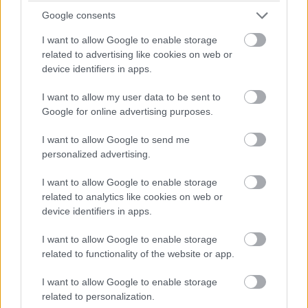
Oscar Isaacet élete legnagyobb
Google consents
kihívása elé állította a
I want to allow Google to enable storage
related to advertising like cookies on web or
Holdlovag sorozat
device identifiers in apps.
I want to allow my user data to be sent to
Molnár Dávid
|
2021 október 18. 17:00
Google for online advertising purposes.
I want to allow Google to send me
personalized advertising.
A Marvel Filmes Univerzumba csatlakozó
színész egyszerre nyögte és üdvözölte a
I want to allow Google to enable storage
Disney+-os széria forgatását.
related to analytics like cookies on web or
device identifiers in apps.
I want to allow Google to enable storage
related to functionality of the website or app.
Oscar Isaacet napokon belül
a Dűnében
fogjuk üdvözölni,
ám a Marvel rajongók többsége valószínűleg már a
I want to allow Google to enable storage
jövőre érkező Moon Knightban
nyújtott alakítására
related to personalization.
kíváncsi. Aki pedig idáig közömbös lett volna a projekttel