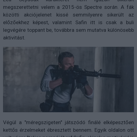
megszerettetni velem a 2015-ös Spectre során. A fák
közötti akciójelenet kissé semmilyenre sikerült az
előzőekhez képest, valamint Safin itt is csak a buli
legvégére toppant be, továbbra sem mutatva különösebb
aktivitást.
Végül a "méregszigeten" játszódó finálé elképesztően
kettős érzelmeket ébresztett bennem. Egyik oldalon ott