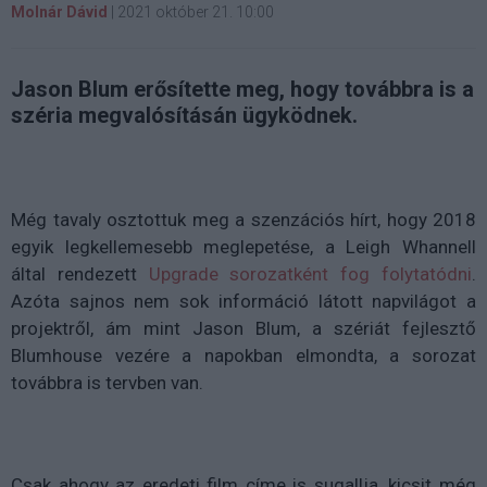
Molnár Dávid
|
2021 október 21. 10:00
Jason Blum erősítette meg, hogy továbbra is a
széria megvalósításán ügyködnek.
Még tavaly osztottuk meg a szenzációs hírt, hogy 2018
egyik legkellemesebb meglepetése, a Leigh Whannell
által rendezett
Upgrade
sorozatként fog folytatódni
.
Azóta sajnos nem sok információ látott napvilágot a
projektről, ám mint Jason Blum, a szériát fejlesztő
Blumhouse vezére a napokban elmondta, a sorozat
továbbra is tervben van.
Csak ahogy az eredeti film címe is sugallja, kicsit még