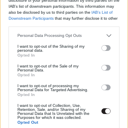
disclosure of your personal information by third parties on the
Beszéljük meg kommentben!
IAB’s list of downstream participants. This information may
also be disclosed by us to third parties on the
IAB’s List of
Downstream Participants
that may further disclose it to other
third parties.
Címkék:
#bond
#james bond
#no time to die
#nincs
Please note that this website/app uses one or more Google
idő meghalni
#spoileres kibeszélő
#daniel craig
#rami
Personal Data Processing Opt Outs
services and may gather and store information including but
malek
not limited to your visit or usage behaviour. You may click to
I want to opt-out of the Sharing of my
personal data.
grant or deny consent to Google and its third-party tags to
Opted In
use your data for below specified purposes in below Google
consent section.
I want to opt-out of the Sale of my
Personal Data.
Opted In
I want to opt-out of processing my
Personal Data for Targeted Advertising.
Opted In
I want to opt-out of Collection, Use,
Hozzászólások
Retention, Sale, and/or Sharing of my
Personal Data that Is Unrelated with the
Purposes for which it was collected.
Opted Out