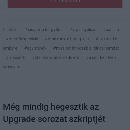
Feliratkozom
Címkék:
#sicario: a bérgyilkos
#aljas nyolcas
#saul fia
#mentőexpedíció
#mad max: a harag útja
#az u.n.c.l.e.
embere
#agymanók
#mission: impossible: titkos nemzet
#macbeth
#star wars: az ébredő erő
#a szürke ötven
árnyalata
Még mindig hegesztik az
Upgrade sorozat szkriptjét