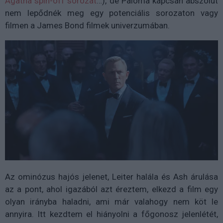
Agatha spin-off sorozat
…), de Paloma kapcsán abszolút
nem lepődnék meg egy potenciális sorozaton vagy
filmen a James Bond filmek univerzumában.
Az ominózus hajós jelenet, Leiter halála és Ash árulása
az a pont, ahol igazából azt éreztem, elkezd a film egy
olyan irányba haladni, ami már valahogy nem köt le
annyira. Itt kezdtem el hiányolni a főgonosz jelenlétét,