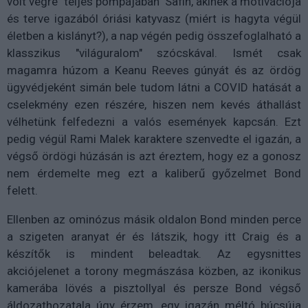
volt végre "teljes pompájában" Safin, akinek a motivációja
és terve igazából óriási katyvasz (miért is hagyta végül
életben a kislányt?), a nap végén pedig összefoglalható a
klasszikus "világuralom" szócskával. Ismét csak
magamra húzom a Keanu Reeves gúnyát és az ördög
ügyvédjeként simán bele tudom látni a COVID hatását a
cselekmény ezen részére, hiszen nem kevés áthallást
vélhetünk felfedezni a valós események kapcsán. Ezt
pedig végül Rami Malek karaktere szenvedte el igazán, a
végső ördögi húzásán is azt éreztem, hogy ez a gonosz
nem érdemelte meg ezt a kaliberű győzelmet Bond
felett.
Ellenben az ominózus másik oldalon Bond minden perce
a szigeten aranyat ér és látszik, hogy itt Craig és a
készítők is mindent beleadtak. Az egysnittes
akciójelenet a torony megmászása közben, az ikonikus
kamerába lövés a pisztollyal és persze Bond végső
áldozathozatala úgy érzem, egy igazán méltó búcsúja