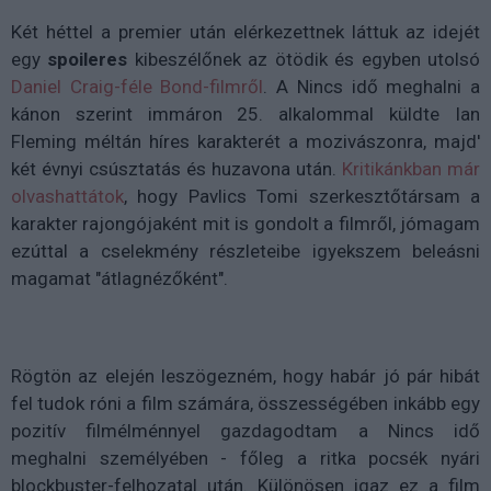
Két héttel a premier után elérkezettnek láttuk az idejét
egy
spoileres
kibeszélőnek az ötödik és egyben utolsó
Daniel Craig-féle Bond-filmről
. A Nincs idő meghalni a
kánon szerint immáron 25. alkalommal küldte Ian
Fleming méltán híres karakterét a mozivászonra, majd'
két évnyi csúsztatás és huzavona után.
Kritikánkban már
olvashattátok
, hogy Pavlics Tomi szerkesztőtársam a
karakter rajongójaként mit is gondolt a filmről, jómagam
ezúttal a cselekmény részleteibe igyekszem beleásni
magamat "átlagnézőként".
Rögtön az elején leszögezném, hogy habár jó pár hibát
fel tudok róni a film számára, összességében inkább egy
pozitív filmélménnyel gazdagodtam a Nincs idő
meghalni személyében - főleg a ritka pocsék nyári
blockbuster-felhozatal után. Különösen igaz ez a film