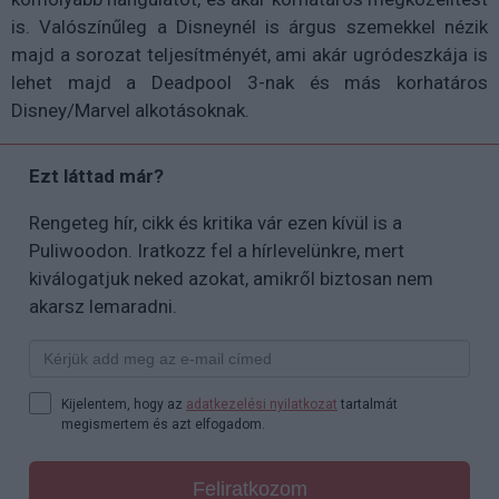
is. Valószínűleg a Disneynél is árgus szemekkel nézik
majd a sorozat teljesítményét, ami akár ugródeszkája is
lehet majd a Deadpool 3-nak és más korhatáros
Disney/Marvel alkotásoknak.
Ezt láttad már?
Rengeteg hír, cikk és kritika vár ezen kívül is a
Puliwoodon. Iratkozz fel a hírlevelünkre, mert
kiválogatjuk neked azokat, amikről biztosan nem
akarsz lemaradni.
Kijelentem, hogy az
adatkezelési nyilatkozat
tartalmát
megismertem és azt elfogadom.
Feliratkozom