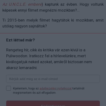
Az U.N.C.L.E. embere
) kaptunk az évben. Hogy voltunk
képesek ennyi filmet megnézni mozikban?...
Ti 2015-ben melyik filmet hagytátok ki mozikban, amit
utólag nagyon sajnáltok?
Ezt láttad már?
Rengeteg hír, cikk és kritika vár ezen kívül is a
Puliwoodon. Iratkozz fel a hírlevelünkre, mert
kiválogatjuk neked azokat, amikről biztosan nem
akarsz lemaradni.
Kijelentem, hogy az
adatkezelési nyilatkozat
tartalmát
megismertem és azt elfogadom.