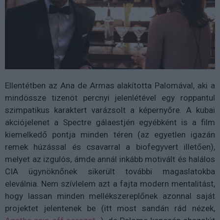
Ellentétben az Ana de Armas alakította Palomával, aki a
mindössze tizenöt percnyi jelenlétével egy roppantul
szimpatikus karaktert varázsolt a képernyőre. A kubai
akciójelenet a Spectre gálaestjén egyébként is a film
kiemelkedő pontja minden téren (az egyetlen igazán
remek húzással és csavarral a biofegyvert illetően),
melyet az izgulós, ámde annál inkább motivált és halálos
CIA ügynöknőnek sikerült további magaslatokba
eleválnia. Nem szívlelem azt a fajta modern mentalitást,
hogy lassan minden mellékszereplőnek azonnal saját
projektet jelentenek be (itt most sandán rád nézek,