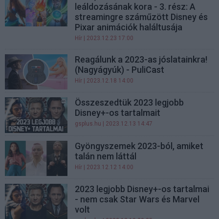
leáldozásának kora - 3. rész: A
streamingre száműzött Disney és
Pixar animációk haláltusája
Hír
| 2023.12.23 17:00
Reagálunk a 2023-as jóslatainkra!
(Nagyágyúk) - PuliCast
Hír
| 2023.12.18 14:00
Összeszedtük 2023 legjobb
Disney+-os tartalmait
gsplus.hu
| 2023.12.13 14:47
Gyöngyszemek 2023-ból, amiket
talán nem láttál
Hír
| 2023.12.12 14:00
2023 legjobb Disney+-os tartalmai
- nem csak Star Wars és Marvel
volt