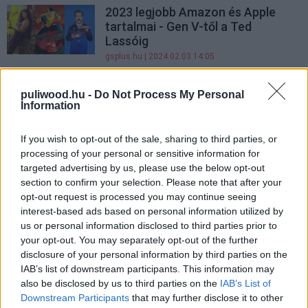
2023 legjobb Amazon és Apple
tartalmai - Gen V-től a Ted
Lassóig
gsplus.hu
| 2024.02.03 14:05
2023 legjobb Skyshowtime
puliwood.hu -
Do Not Process My Personal
tartalmai - Stallone, Renner és
Information
Sutherland beköszönnek
gsplus.hu
| 2024.01.27 17:52
If you wish to opt-out of the sale, sharing to third parties, or
processing of your personal or sensitive information for
Reagálunk a 2023-as jóslatainkra!
targeted advertising by us, please use the below opt-out
(Csemegék) - PuliCast
section to confirm your selection. Please note that after your
Hír
| 2024.01.22 14:00
opt-out request is processed you may continue seeing
interest-based ads based on personal information utilized by
A Chainsaw Man és a Jujutsu
us or personal information disclosed to third parties prior to
Kaisen versengenek az év anime-
your opt-out. You may separately opt-out of the further
díjáért
disclosure of your personal information by third parties on the
gsplus.hu
| 2024.01.22 10:11
IAB’s list of downstream participants. This information may
also be disclosed by us to third parties on the
IAB’s List of
Nem tudod, mit nézz az HBO
Downstream Participants
that may further disclose it to other