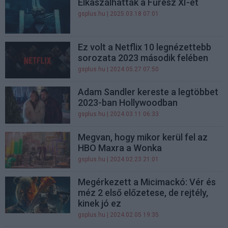
Elkaszálhatták a Fűrész XI-et
gsplus.hu
| 2025.03.18 07:01
Ez volt a Netflix 10 legnézettebb
sorozata 2023 második felében
gsplus.hu
| 2024.05.27 07:50
Adam Sandler kereste a legtöbbet
2023-ban Hollywoodban
gsplus.hu
| 2024.03.11 06:33
Megvan, hogy mikor kerül fel az
HBO Maxra a Wonka
gsplus.hu
| 2024.02.23 21:01
Megérkezett a Micimackó: Vér és
méz 2 első előzetese, de rejtély,
kinek jó ez
gsplus.hu
| 2024.02.05 19:35