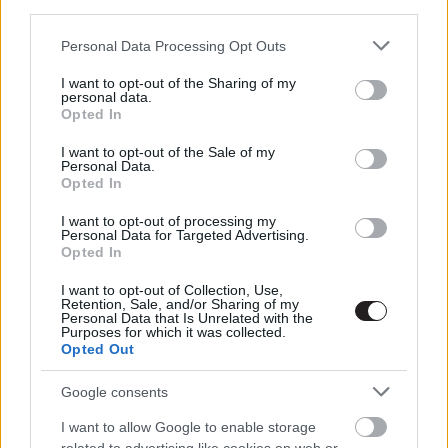
Maxon? Segítünk!
third parties.
gsplus.hu
| 2024.01.17 15:30
Please note that this website/app uses one or more Google
Personal Data Processing Opt Outs
services and may gather and store information including but
2023 legjobb HBO Max tartalmai -
not limited to your visit or usage behaviour. You may click to
I want to opt-out of the Sharing of my
két videojátékos sorozat is
personal data.
grant or deny consent to Google and its third-party tags to
felkerült
Opted In
use your data for below specified purposes in below Google
gsplus.hu
| 2024.01.14 17:31
consent section.
I want to opt-out of the Sale of my
Personal Data.
Ezek voltak 2023 legjobb filmjei és
Opted In
sorozatai a Rotten Tomatoes
szerint
I want to opt-out of processing my
Personal Data for Targeted Advertising.
gsplus.hu
| 2024.01.12 15:01
Opted In
Kiábrándító számokat produkált a
I want to opt-out of Collection, Use,
Retention, Sale, and/or Sharing of my
DCEU 2023-ban
Personal Data that Is Unrelated with the
gsplus.hu
| 2024.01.10 17:50
Purposes for which it was collected.
Opted Out
Toplista: 2023 legjobb könyvei és
Google consents
képregényei
Hír
| 2024.01.09 17:00
I want to allow Google to enable storage