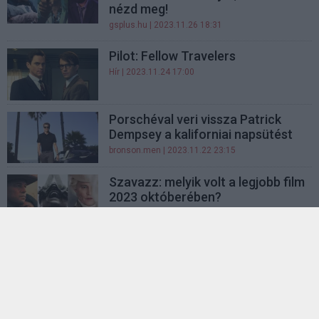
nézd meg!
gsplus.hu
| 2023.11.26 18:31
Pilot: Fellow Travelers
Hír
| 2023.11.24 17:00
Porschéval veri vissza Patrick
Dempsey a kaliforniai napsütést
bronson.men
| 2023.11.22 23:15
Szavazz: melyik volt a legjobb film
2023 októberében?
Hír
| 2023.11.21 14:00
Az éhezők viadala:
Énekesmadarak és kígyók
balladája kritika - visszasírjuk
Katnisséket
gsplus.hu
| 2023.11.13 18:02