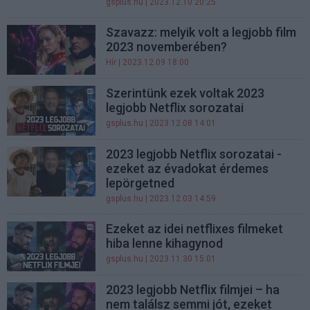
gsplus.hu
| 2023.12.10 20:25
Szavazz: melyik volt a legjobb film
2023 novemberében?
Hír
| 2023.12.09 18:00
Szerintünk ezek voltak 2023
legjobb Netflix sorozatai
gsplus.hu
| 2023.12.08 14:01
2023 legjobb Netflix sorozatai -
ezeket az évadokat érdemes
lepörgetned
gsplus.hu
| 2023.12.03 14:59
Ezeket az idei netflixes filmeket
hiba lenne kihagynod
gsplus.hu
| 2023.11.30 15:01
2023 legjobb Netflix filmjei – ha
nem találsz semmi jót, ezeket