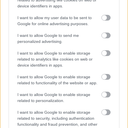
related to advertising like cookies on web or
Toplista: 2023 legjobb sorozatai
device identifiers in apps.
Hír
| 2024.01.08 17:00
I want to allow my user data to be sent to
Google for online advertising purposes.
Toplista: 2023 legjobb filmjei
I want to allow Google to send me
Hír
| 2024.01.07 17:00
personalized advertising.
I want to allow Google to enable storage
Toplista: 2023 legrosszabb filmjei
related to analytics like cookies on web or
Hír
| 2024.01.06 17:00
device identifiers in apps.
I want to allow Google to enable storage
Toplista: 2023 legnagyobb
related to functionality of the website or app.
csalódásai
Hír
| 2024.01.05 17:00
I want to allow Google to enable storage
related to personalization.
„Élvezem, ha kellemetlen
helyzetbe hozhatom a férfiakat”
I want to allow Google to enable storage
– ti is várjátok a Star Wars-filmet,
related to security, including authentication
amit ő rendez?
functionality and fraud prevention, and other