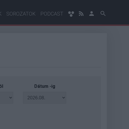
K
SOROZATOK
PODCAST
ól
Dátum -ig