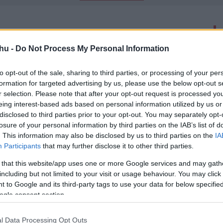
latok száma: 7
hu -
Do Not Process My Personal Information
ket mutat Az oroszlánkirály új videója
to opt-out of the sale, sharing to third parties, or processing of your per
00
formation for targeted advertising by us, please use the below opt-out s
például a "Can You Feel The Love Tonight?" is Donald
r selection. Please note that after your opt-out request is processed y
é előadásában.
eing interest-based ads based on personal information utilized by us or
disclosed to third parties prior to your opt-out. You may separately opt-
losure of your personal information by third parties on the IAB’s list of
ngjukat az Oroszlánkirály
. This information may also be disclosed by us to third parties on the
IA
ek
Participants
that may further disclose it to other third parties.
59
-
 that this website/app uses one or more Google services and may gath
legjobbakat szerezte meg az új Oroszlánkirályhoz.
including but not limited to your visit or usage behaviour. You may click 
 to Google and its third-party tags to use your data for below specifi
ogle consent section.
 Jön a Luke Cage második évada
55
l Data Processing Opt Outs