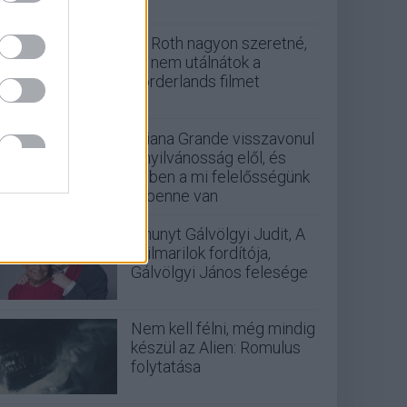
Eli Roth nagyon szeretné,
ha nem utálnátok a
Borderlands filmet
Ariana Grande visszavonul
a nyilvánosság elől, és
ebben a mi felelősségünk
is benne van
Elhunyt Gálvölgyi Judit, A
szilmarilok fordítója,
Gálvölgyi János felesége
Nem kell félni, még mindig
készül az Alien: Romulus
folytatása