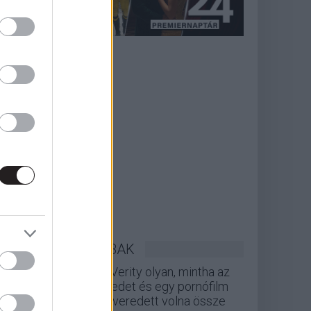
LEGOLVASOTTABBAK
A Verity olyan, mintha az
Eredet és egy pornófilm
keveredett volna össze