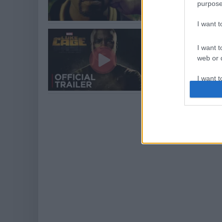
purpose
I want 
Itt a Marve
[Frissítve]
I want t
web or d
Hír
| 2016.08.09 15:
Igencsak zúzós a 
I want t
or app.
I want t
I want t
authenti