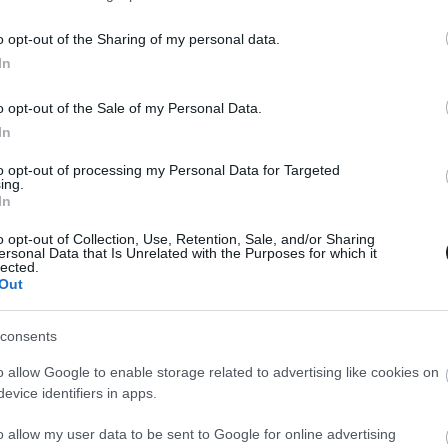
lix újabb közös sorozata kap folytatást, amivel együtt hat
pán tőlük a következő két évben.
o opt-out of the Sharing of my personal data.
In
ick Misty Knight jövőjéről beszélt
o opt-out of the Sale of my Personal Data.
20
In
age eseményei csupán felvezetésként szolgáltak ahhoz,
khez hűen még várhat Misty Knight-ra.
to opt-out of processing my Personal Data for Targeted
ing.
In
ika: Marvel's Luke Cage
o opt-out of Collection, Use, Retention, Sale, and/or Sharing
ersonal Data that Is Unrelated with the Purposes for which it
50
lected.
Out
 ide vagy oda, bizony a Luke Cage vérzett néhány sebből,
lvezetes gengszterdrámát nézhettünk meg általa.
consents
o allow Google to enable storage related to advertising like cookies on
ontok a Luke Cage új részletében
evice identifiers in apps.
00
t várnunk a Marvel és a Netflix következő sorozatára,
o allow my user data to be sent to Google for online advertising
enetrészlettel kedveskedtek számunkra.