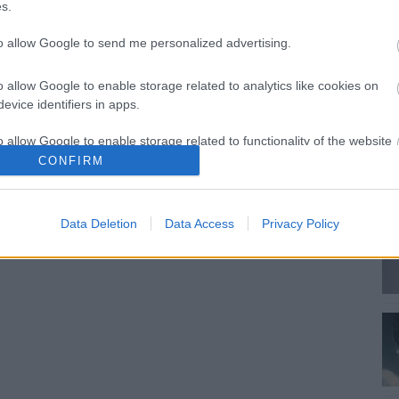
s.
to allow Google to send me personalized advertising.
l's Luke Cage első hivatalos előzetese
o allow Google to enable storage related to analytics like cookies on
evice identifiers in apps.
20
Luke Cage sorozat első teljes értékű előzetese.
o allow Google to enable storage related to functionality of the website
CONFIRM
o allow Google to enable storage related to personalization.
Data Deletion
Data Access
Privacy Policy
o allow Google to enable storage related to security, including
cation functionality and fraud prevention, and other user protection.