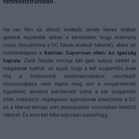
filmmonstrumban.
Ha van film az elmúlt évekből, amely heves vitákat
generál leginkább abban a kérdésben, hogy mennyire
rossz (leszámítva a DC fanok elvakult táborát), akkor az
mindenképpen a
Batman Superman ellen: Az igazság
hajnala
. Zack Snyder mozija két igen súlyos vétket is
magáénak tudhat: az egyik, hogy a két szuperhős évek
óta a hollywoodi stúdióasztalokon veszteglő
összecsapása nem kapta meg azt a megérdemelt
figyelmet, amelyet kiérdemelt volna a két szuperhős
titán, másrészt véglegesen egymásnak eresztette a DC
és a Marvel amúgy sem puszipajtási viszonyban leledző
táborát. És eme két hiba súlyosan összefügg.