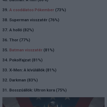
39.
A csodálatos Pókember
(73%)
38. Superman visszatér (76%)
37. A holló (82%)
36. Thor (77%)
35.
Batman visszatér
(81%)
34. Pokolfajzat (81%)
33. X-Men: A kívülállók (81%)
32. Darkman (83%)
31. Bosszúállók: Ultron kora (75%)