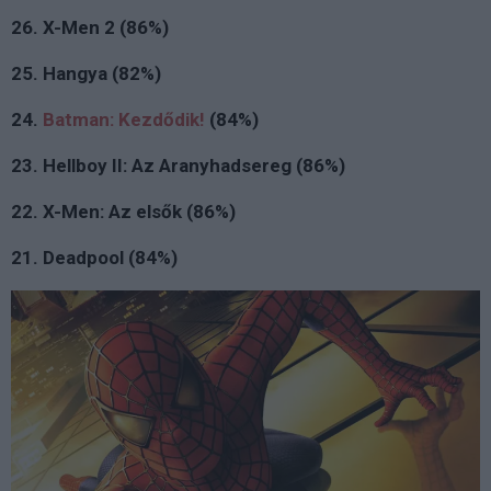
26. X-Men 2 (86%)
25. Hangya (82%)
24.
Batman: Kezdődik!
(84%)
23. Hellboy II: Az Aranyhadsereg (86%)
22. X-Men: Az elsők (86%)
21. Deadpool (84%)