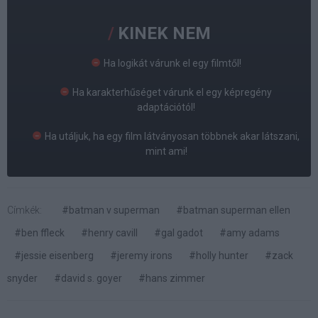
KINEK NEM
Ha logikát várunk el egy filmtől!
Ha karakterhűséget várunk el egy képregény
adaptációtól!
Ha utáljuk, ha egy film látványosan többnek akar látszani,
mint ami!
Címkék:
#batman v superman
#batman superman ellen
#ben ffleck
#henry cavill
#gal gadot
#amy adams
#jessie eisenberg
#jeremy irons
#holly hunter
#zack
snyder
#david s. goyer
#hans zimmer