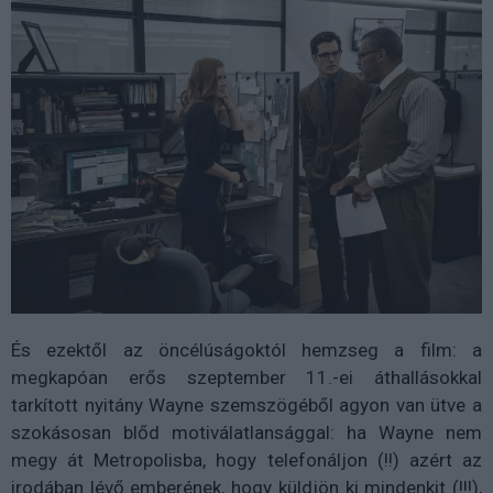
És ezektől az öncélúságoktól hemzseg a film: a
megkapóan erős szeptember 11.-ei áthallásokkal
tarkított nyitány Wayne szemszögéből agyon van ütve a
szokásosan blőd motiválatlansággal: ha Wayne nem
megy át Metropolisba, hogy telefonáljon (!!) azért az
irodában lévő emberének, hogy küldjön ki mindenkit (!!!),