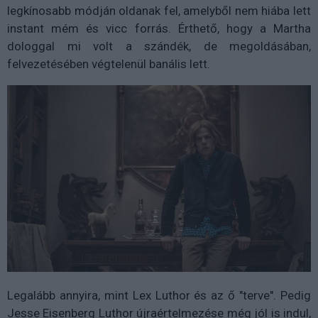
legkínosabb módján oldanak fel, amelyből nem hiába lett
instant mém és vicc forrás. Érthető, hogy a Martha
dologgal mi volt a szándék, de megoldásában,
felvezetésében végtelenül banális lett.
Legalább annyira, mint Lex Luthor és az ő "terve". Pedig
Jesse Eisenberg Luthor újraértelmezése még jól is indul,