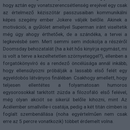
hogy aztán egy vonatszerencsétlenség erejével egy csak
az értelmező kéziszótár passzusaiban kommunikálni
képes szegény ember Jokere váljék belőle. Akinek a
motivációi, a gyűlölet amellyel Superman iránt viseltetik
még úgy ahogy érthetőek, de a szándéka, a tervei a
legkevésbé sem. Mert semmi sem indokolja a részéről
Doomsday behozatalát (ha a két hős kinyírja egymást, mi
is volt a terve a kezelhetetlen szörnyeteggel?), ellenben a
forgatókönyvíró és a rendező öncélúsága annál inkább,
hogy ellensúlyozni próbálják a lassabb első felét egy
agyeldobós látványos fináléban. Csakhogy amellett, hogy
teljesen ellentétes a folyamatosan humoros
egysorosokkal tarkított zúzda a filozofáló első felével,
még olyan akciót se sikerül belőle kihozni, mint Az
Acélember smallville-i csatája, pedig a két titán címben is
foglalt szembenállása (noha egyértelműen nem csak
erre az 5 percre vonatkozik) többet érdemelt volna.