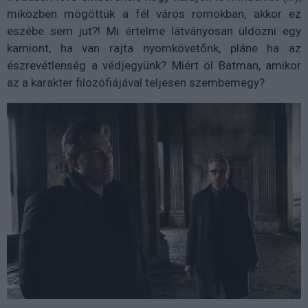
miközben mögöttük a fél város romokban, akkor ez
eszébe sem jut?! Mi értelme látványosan üldözni egy
kamiont, ha van rajta nyomkövetőnk, pláne ha az
észrevétlenség a védjegyünk? Miért öl Batman, amikor
az a karakter filozófiájával teljesen szembemegy?