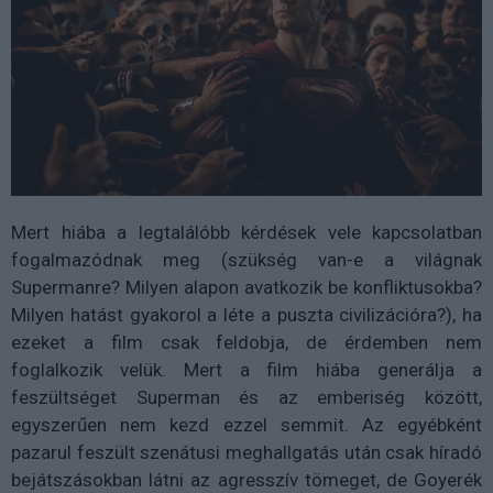
Mert hiába a legtalálóbb kérdések vele kapcsolatban
fogalmazódnak meg (szükség van-e a világnak
Supermanre? Milyen alapon avatkozik be konfliktusokba?
Milyen hatást gyakorol a léte a puszta civilizációra?), ha
ezeket a film csak feldobja, de érdemben nem
foglalkozik velük. Mert a film hiába generálja a
feszültséget Superman és az emberiség között,
egyszerűen nem kezd ezzel semmit. Az egyébként
pazarul feszült szenátusi meghallgatás után csak híradó
bejátszásokban látni az agresszív tömeget, de Goyerék