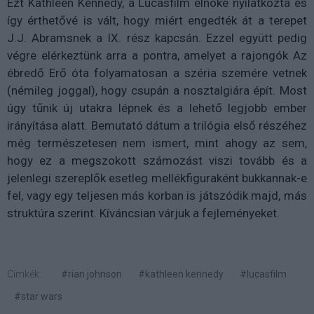
Ezt Kathleen Kennedy, a Lucasfilm elnöke nyilatkozta és
így érthetővé is vált, hogy miért engedték át a terepet
J.J. Abramsnek a IX. rész kapcsán. Ezzel együtt pedig
végre elérkeztünk arra a pontra, amelyet a rajongók Az
ébredő Erő óta folyamatosan a széria szemére vetnek
(némileg joggal), hogy csupán a nosztalgiára épít. Most
úgy tűnik új utakra lépnek és a lehető legjobb ember
irányítása alatt. Bemutató dátum a trilógia első részéhez
még természetesen nem ismert, mint ahogy az sem,
hogy ez a megszokott számozást viszi tovább és a
jelenlegi szereplők esetleg mellékfiguraként bukkannak-e
fel, vagy egy teljesen más korban is játszódik majd, más
struktúra szerint. Kíváncsian várjuk a fejleményeket.
Címkék:
#rian johnson
#kathleen kennedy
#lucasfilm
#star wars