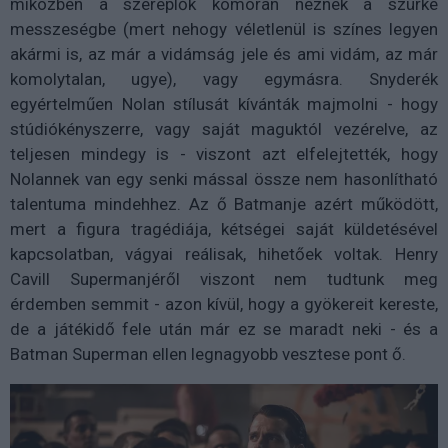
miközben a szereplők komoran néznek a szürke
messzeségbe (mert nehogy véletlenül is színes legyen
akármi is, az már a vidámság jele és ami vidám, az már
komolytalan, ugye), vagy egymásra. Snyderék
egyértelműen Nolan stílusát kívánták majmolni - hogy
stúdiókényszerre, vagy saját maguktól vezérelve, az
teljesen mindegy is - viszont azt elfelejtették, hogy
Nolannek van egy senki mással össze nem hasonlítható
talentuma mindehhez. Az ő Batmanje azért működött,
mert a figura tragédiája, kétségei saját küldetésével
kapcsolatban, vágyai reálisak, hihetőek voltak. Henry
Cavill Supermanjéről viszont nem tudtunk meg
érdemben semmit - azon kívül, hogy a gyökereit kereste,
de a játékidő fele után már ez se maradt neki - és a
Batman Superman ellen legnagyobb vesztese pont ő.