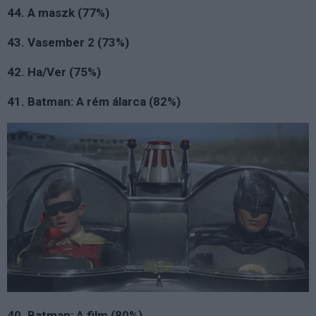
44. A maszk (77%)
43. Vasember 2 (73%)
42. Ha/Ver (75%)
41. Batman: A rém álarca (82%)
40. Batman: A film (80%)