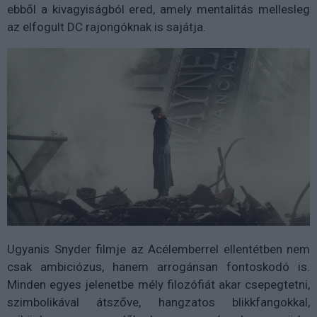
ebből a kivagyiságból ered, amely mentalitás mellesleg
az elfogult DC rajongóknak is sajátja.
Ugyanis Snyder filmje az Acélemberrel ellentétben nem
csak ambiciózus, hanem arrogánsan fontoskodó is.
Minden egyes jelenetbe mély filozófiát akar csepegtetni,
szimbolikával átszőve, hangzatos blikkfangokkal,