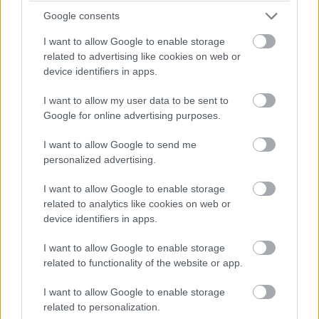
Google consents
Ahogy fentebb is írtam, ez a film nem (elsősorban) az
I want to allow Google to enable storage
ambícióiba bukott bele (azt két évvel korábban
A
related to advertising like cookies on web or
device identifiers in apps.
csodálatos Pókember 2.
már megtette lényegesen
szimpatikusabban), hanem a nagyravágyásába, hogy
I want to allow my user data to be sent to
görcsösen igyekszik fontosabbnak tűnni, mint ami,
Google for online advertising purposes.
miközben univerzumot épít, filozofál, zúzós látvánnyal
szolgál és be kíván inteni a konkurenciának. És ezek
I want to allow Google to send me
personalized advertising.
mindegyikében kudarcot vall. Van amelyikben nem
ordenáré, vagy bántó módon, az első fele még akár
I want to allow Google to enable storage
működőképes is lehetett volna, azonban a fináléra
related to analytics like cookies on web or
jóformán sikerült lenullázni mindazt, amit felépítettek.
device identifiers in apps.
Így ahelyett, hogy a két szuperhőstitán összecsapása a
I want to allow Google to enable storage
nimbuszukhoz illően emlékezetes maradt volna,
related to functionality of the website or app.
egyszerűen csak maradandó sérüléseket okozott,
méghozzá 8 napon túl gyógyulóakat, miközben két
I want to allow Google to enable storage
ekkora hérosznak pont nem ez lenne a feladata, hanem
related to personalization.