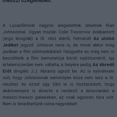
messzi szegletében.
A Lucasfilmnél nagyon elégedettek lehetnek Rian
Johnsonnal. Ugyan miután Colin Trevorrow dobbantott
(ergo kirúgták) a IX. rész éléről, felmerült
Az utolsó
Jediket
jegyző Johnson neve is, de mivel akkor még
javában a film utómunkálatait felügyelte és még nem is
beszéltünk a film bemutatója körüli sajtóturnéról, így
értelemszerűen nem vállalta, a helyére pedig
Az ébredő
Erőt
dirigáló J.J. Abrams ugrott be. Az is nyilvánvaló
volt, hogy Johnsonnak semmilyen köze nem lesz a IX.
részhez és ezzel úgy tűnt le is tisztázódott, hogy
akármennyire is élvezte a rendező a kiruccanást a
messzi-messzi galaxisban, az csak egyszeri túra volt.
Nem is tévedhettünk volna nagyobbat!