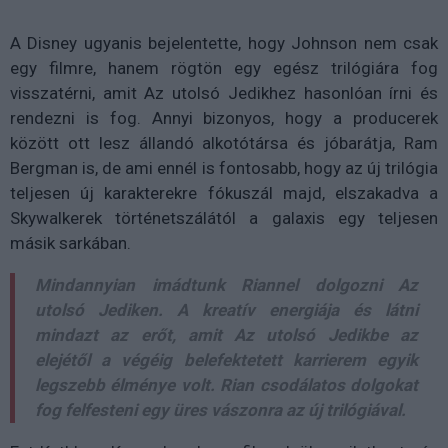
A Disney ugyanis bejelentette, hogy Johnson nem csak
egy filmre, hanem rögtön egy egész trilógiára fog
visszatérni, amit Az utolsó Jedikhez hasonlóan írni és
rendezni is fog. Annyi bizonyos, hogy a producerek
között ott lesz állandó alkotótársa és jóbarátja, Ram
Bergman is, de ami ennél is fontosabb, hogy az új trilógia
teljesen új karakterekre fókuszál majd, elszakadva a
Skywalkerek történetszálától a galaxis egy teljesen
másik sarkában.
Mindannyian imádtunk Riannel dolgozni Az
utolsó Jediken. A kreatív energiája és látni
mindazt az erőt, amit Az utolsó Jedikbe az
elejétől a végéig belefektetett karrierem egyik
legszebb élménye volt. Rian csodálatos dolgokat
fog felfesteni egy üres vászonra az új trilógiával.