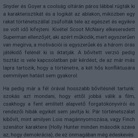
Snyder és Goyer a coolság oltárán páros lábbal rúgták ki
a karakterisztikát és a logikát az ablakon, miközben egy
rakat történetszállal zsúfolták tele az egészet és egyikre
se volt idő kifejteni. Kivétel Scoot McNairy elkeseredett
Superman ellenzőjét, aki azért működik, mert egyszerűen
van megírva, a motivációi is egyszerűek és a három órás
játékidő felénél ki is iktatják. A bővített verzió pedig
tisztáz is vele kapcsolatban pár kérdést, de az már más
lapra tartozik, hogy a történetre, a két hős konfliktusára
semmilyen hatást sem gyakorol.
Ha pedig már a fél órával hosszabb bővítésnél tartunk:
szokás azt mondani, hogy ettől jobbá válik a film,
csakhogy a fent említett alapvető forgatókönyvírói és
rendezői hibák egyikét sem javítja ki. Pár történetszálat
kibővít, mint amilyen Lois magánnyomozása, vagy Finch
szenátor karaktere (Holly Hunter minden második szava
az, hogy demokrácia), de ez önmagában még édeskevés.