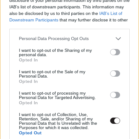
disclosure of your personal information by third parties on the
felesleget, ehelyett mindet ömlesztve beleöntik ebbe a
IAB’s list of downstream participants. This information may
fortyogó üstbe, csakhogy még mindezek tetejébe
also be disclosed by us to third parties on the
IAB’s List of
univerzumot is építsenek.
Downstream Participants
that may further disclose it to other
third parties.
Please note that this website/app uses one or more Google
Personal Data Processing Opt Outs
services and may gather and store information including but
not limited to your visit or usage behaviour. You may click to
I want to opt-out of the Sharing of my
personal data.
grant or deny consent to Google and its third-party tags to
Opted In
use your data for below specified purposes in below Google
consent section.
I want to opt-out of the Sale of my
Personal Data.
Opted In
I want to opt-out of processing my
Personal Data for Targeted Advertising.
Opted In
I want to opt-out of Collection, Use,
Retention, Sale, and/or Sharing of my
Personal Data that Is Unrelated with the
Purposes for which it was collected.
Opted Out