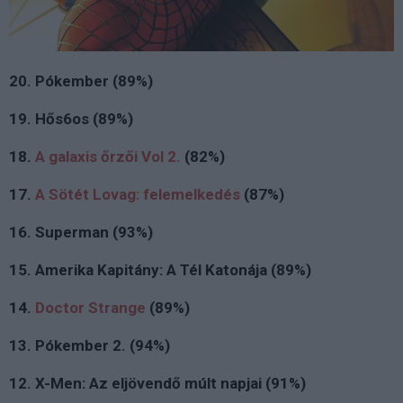
20. Pókember (89%)
19. Hős6os (89%)
18.
A galaxis őrzői Vol 2.
(82%)
17.
A Sötét Lovag: felemelkedés
(87%)
16. Superman (93%)
15. Amerika Kapitány: A Tél Katonája (89%)
14.
Doctor Strange
(89%)
13. Pókember 2. (94%)
12. X-Men: Az eljövendő múlt napjai (91%)