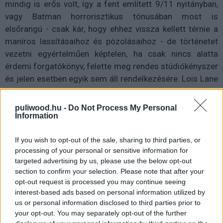
mindig is erős volt, így a fent említett 9/11 nyitányban,
vagy Batman horrorisztikus tónusában most is
elsőrangú - csak kár, hogy ehhez vissza kellett térnie a
maníros lassításaihoz és pózolásaihoz - de történetet
vezetni egyértelműen képtelen, ha csak nincs alatta
érdemi forgatókönyv, felette meg rendes stúdiókényszer
és jelen esetben egyik sem áll rendelkezésére. Lois Lane
most is csak a bajba jutott hölgy szerepét kapja,
Laurence Fishburne csak viccesnek szánt mondatokat
puliwood.hu -
Do Not Process My Personal
kap a szájába, Jeremy Irons cinikus Alfredja viszont
Information
remek erkölcsi iránytűje Affleck dühödt Batmanjének, Gal
If you wish to opt-out of the sale, sharing to third parties, or
Gadot színre lépése Wonder Womanként hiába üdítő
processing of your personal or sensitive information for
ebben a macho farokméregetésben, ha jelenléte éppen
targeted advertising by us, please use the below opt-out
annyira fanservice, mint az
Igazság Ligája
tagjainak
section to confirm your selection. Please note that after your
röpke felbukkanása, Hans Zimmer zúzós rockbetétje ide
opt-out request is processed you may continue seeing
vagy oda. Temérdek remek ötlet és karakterfoszlány, de
interest-based ads based on personal information utilized by
ahelyett, hogy érdemben, mértéktartóan (vajon ismeri
us or personal information disclosed to third parties prior to
your opt-out. You may separately opt-out of the further
Snyder és Goyer ezt a kifejezést?) kiszanálnák a