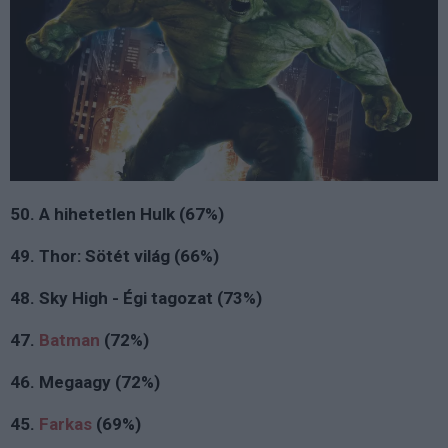
50. A hihetetlen Hulk (67%)
49. Thor: Sötét világ (66%)
48. Sky High - Égi tagozat (73%)
47.
Batman
(72%)
46. Megaagy (72%)
45.
Farkas
(69%)