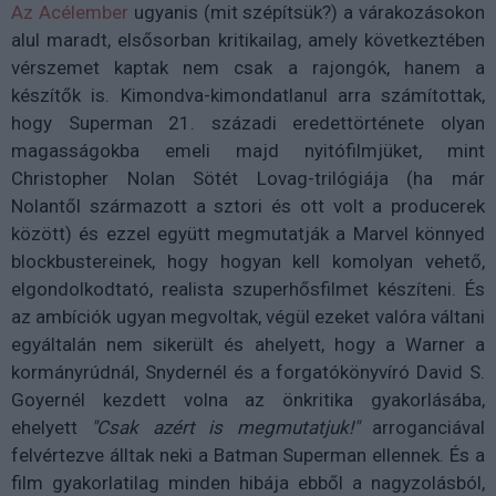
Az Acélember
ugyanis (mit szépítsük?) a várakozásokon
alul maradt, elsősorban kritikailag, amely következtében
vérszemet kaptak nem csak a rajongók, hanem a
készítők is. Kimondva-kimondatlanul arra számítottak,
hogy Superman 21. századi eredettörténete olyan
magasságokba emeli majd nyitófilmjüket, mint
Christopher Nolan Sötét Lovag-trilógiája (ha már
Nolantől származott a sztori és ott volt a producerek
között) és ezzel együtt megmutatják a Marvel könnyed
blockbustereinek, hogy hogyan kell komolyan vehető,
elgondolkodtató, realista szuperhősfilmet készíteni. És
az ambíciók ugyan megvoltak, végül ezeket valóra váltani
egyáltalán nem sikerült és ahelyett, hogy a Warner a
kormányrúdnál, Snydernél és a forgatókönyvíró David S.
Goyernél kezdett volna az önkritika gyakorlásába,
ehelyett
"Csak azért is megmutatjuk!"
arroganciával
felvértezve álltak neki a Batman Superman ellennek. És a
film gyakorlatilag minden hibája ebből a nagyzolásból,