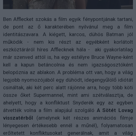
Ben Afflecket szokás a film egyik fénypontjának tartani,
de pont az ő karakterében nyilvánul meg a film
identitászavara. A kiégett, karcos, dühös Batman jól
működik - nem kis részt az egyébként korlátolt
eszköztáráról híres Afflecknek hála - aki gyakorlatilag
már szenved attól is, ha egy estélyre Bruce Wayne-ként
kell a kapun betáncolnia és nem igazságosztóként
belopóznia az ablakon. A probléma ott van, hogy a világ
legjobb nyomozójából egy dühödt, idegengyűlölő idiótát
csináltak, aki két perc alatt rájönne arra, hogy több köti
össze őket Supermannel, mint ami szétválasztja, de
ahelyett, hogy a konfliktust Snyderék egy az egyben
átvették volna a film alapjául szolgáló
A Sötét Lovag
visszatérből
(amelynek két részes animációs filmje
lényegesen értékesebb ennél a műnél), folyamatosan
erőltetett konfliktusokat generálnak, amit a világ