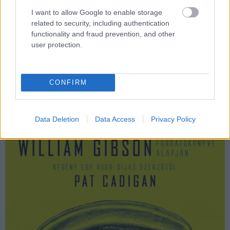
hiányzó láncszemekre, amiket a rajongók szívesen láttak
I want to allow Google to enable storage
volna a filmekben kifejtve.
related to security, including authentication
functionality and fraud prevention, and other
Alien ​3: Az eredeti és ismeretlen történet
user protection.
CONFIRM
Data Deletion
Data Access
Privacy Policy