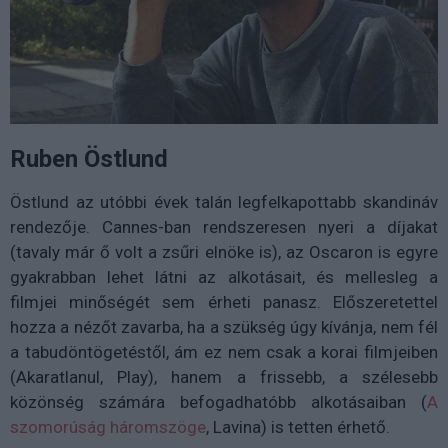
Ruben Östlund
Östlund az utóbbi évek talán legfelkapottabb skandináv
rendezője. Cannes-ban rendszeresen nyeri a díjakat
(tavaly már ő volt a zsűri elnöke is), az Oscaron is egyre
gyakrabban lehet látni az alkotásait, és mellesleg a
filmjei minőségét sem érheti panasz. Előszeretettel
hozza a nézőt zavarba, ha a szükség úgy kívánja, nem fél
a tabudöntögetéstől, ám ez nem csak a korai filmjeiben
(Akaratlanul, Play), hanem a frissebb, a szélesebb
közönség számára befogadhatóbb alkotásaiban (
A
szomorúság háromszöge
, Lavina) is tetten érhető.