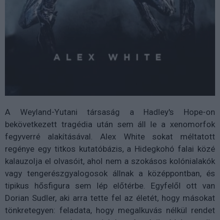
A Weyland-Yutani társaság a Hadley's Hope-on
bekövetkezett tragédia után sem áll le a xenomorfok
fegyverré alakításával. Alex White sokat méltatott
regénye egy titkos kutatóbázis, a Hidegkohó falai közé
kalauzolja el olvasóit, ahol nem a szokásos kolónialakók
vagy tengerészgyalogosok állnak a középpontban, és
tipikus hősfigura sem lép előtérbe. Egyfelől ott van
Dorian Sudler, aki arra tette fel az életét, hogy másokat
tönkretegyen: feladata, hogy megalkuvás nélkül rendet