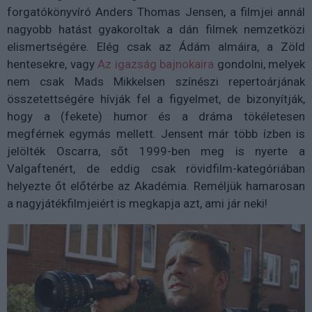
forgatókönyvíró Anders Thomas Jensen, a filmjei annál
nagyobb hatást gyakoroltak a dán filmek nemzetközi
elismertségére. Elég csak az Ádám almáira, a Zöld
hentesekre, vagy
Az igazság bajnokaira
gondolni, melyek
nem csak Mads Mikkelsen színészi repertoárjának
összetettségére hívják fel a figyelmet, de bizonyítják,
hogy a (fekete) humor és a dráma tökéletesen
megférnek egymás mellett. Jensent már több ízben is
jelölték Oscarra, sőt 1999-ben meg is nyerte a
Valgaftenért, de eddig csak rövidfilm-kategóriában
helyezte őt előtérbe az Akadémia. Reméljük hamarosan
a nagyjátékfilmjeiért is megkapja azt, ami jár neki!