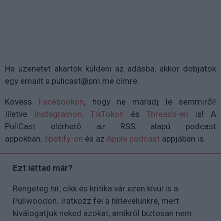
Ha üzenetet akartok küldeni az adásba, akkor dobjatok
egy emailt a pulicast@pm.me címre.
Kövess
Facebookon
, hogy ne maradj le semmiről!
Illetve
Instagramon,
TikTokon
és
Threads-en
is! A
PuliCast elérhető az RSS alapú podcast
appokban,
Spotify-on
és az
Apple podcast
appjában is.
Ezt láttad már?
Rengeteg hír, cikk és kritika vár ezen kívül is a
Puliwoodon. Iratkozz fel a hírlevelünkre, mert
kiválogatjuk neked azokat, amikről biztosan nem