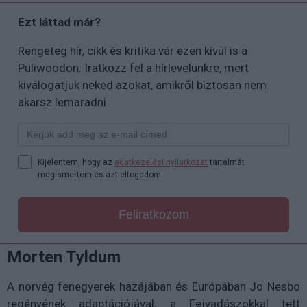
Ezt láttad már?
Rengeteg hír, cikk és kritika vár ezen kívül is a
Puliwoodon. Iratkozz fel a hírlevelünkre, mert
kiválogatjuk neked azokat, amikről biztosan nem
akarsz lemaradni.
Kijelentem, hogy az
adatkezelési nyilatkozat
tartalmát
megismertem és azt elfogadom.
Feliratkozom
Morten Tyldum
A norvég fenegyerek hazájában és Európában Jo Nesbo
regényének adaptációjával, a Fejvadászokkal tett