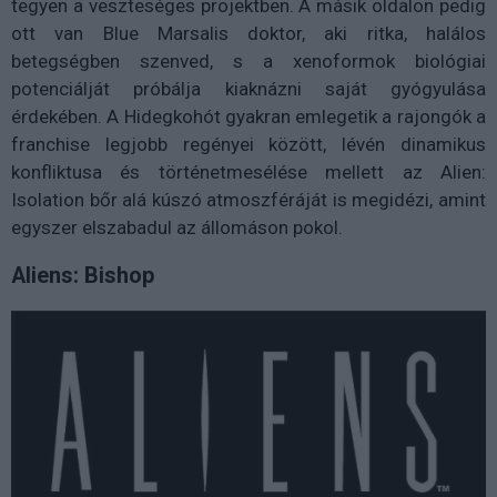
tegyen a veszteséges projektben. A másik oldalon pedig
ott van Blue Marsalis doktor, aki ritka, halálos
betegségben szenved, s a xenoformok biológiai
potenciálját próbálja kiaknázni saját gyógyulása
érdekében. A Hidegkohót gyakran emlegetik a rajongók a
franchise legjobb regényei között, lévén dinamikus
konfliktusa és történetmesélése mellett az Alien:
Isolation bőr alá kúszó atmoszféráját is megidézi, amint
egyszer elszabadul az állomáson pokol.
Aliens: Bishop