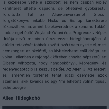
is kezelésbe vette a szkriptet, és nem csupán Ripley
karakterét ültette kispadra, de ötleteivel gyökerestül
fordította fel az Alien-univerzumot. Gibson
forgatókönyve inkább Hicks és Bishop karakterére
fókuszált volna, amint belekeverednek a xenomorfokból
hadsereget építő Weyland-Yutani és a Progresszív Népek
Uniója nevű, marxista űrszervezet hidegháborújába. A
stúdió tetszését többek között azért sem nyerte el, mert
hemzsegett az akciótól, és kivitelezhetetlenül drága lett
volna - ellenben a rajongók körében annyira népszerű lett
Gibson változata, hogy hangoskönyv-, képregény- és
regényadaptáció is készült belőle. Az Alien ​3: Az eredeti
és ismeretlen történet tehát igazi csemege azok
számára, akik kíváncsiak egy "mi lehetett volna" típusú
eshetőségre.
Alien: Hidegkohó