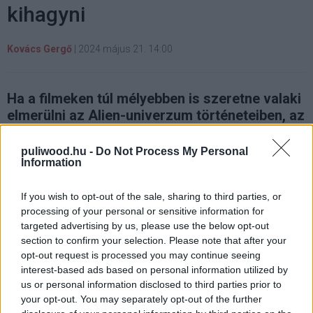
kihagyni
Kovács Gergő
|
2024 május 21. 14:00
Ha a filmeken túl mélyebben is szeretne valaki
elmerülni az Alien-univerzum történeteiben, az
alábbi válogatás nagyszerű kiindulópont lehet.
puliwood.hu -
Do Not Process My Personal
Information
If you wish to opt-out of the sale, sharing to third parties, or
Idén 45 éves a filmvilág megkerülhetetlen klasszikusa, a
processing of your personal or sensitive information for
Ridley Scott által rendezett A nyolcadik utas: a Halál.
targeted advertising by us, please use the below opt-out
Mint az a legnagyobb sikereknél gyakran lenni szokott, az
section to confirm your selection. Please note that after your
elmúlt évtizedekben számos könyv látott napvilágot az
opt-out request is processed you may continue seeing
Alien-univerzum részeként, melyek különböző mértékben
interest-based ads based on personal information utilized by
us or personal information disclosed to third parties prior to
járultak hozzá a franchise gazdagításához. Míg sok
your opt-out. You may separately opt-out of the further
kötet csupán tölteléknek bizonyult, több olyan mű is