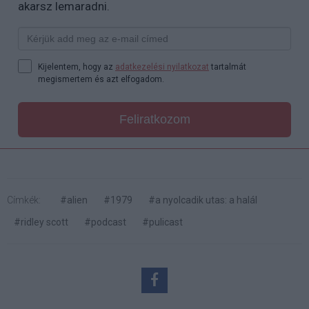
akarsz lemaradni.
Kijelentem, hogy az
adatkezelési nyilatkozat
tartalmát
megismertem és azt elfogadom.
Feliratkozom
Címkék:
#alien
#1979
#a nyolcadik utas: a halál
#ridley scott
#podcast
#pulicast