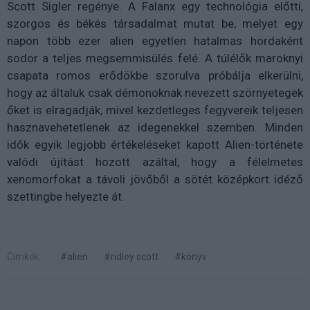
Scott Sigler regénye. A Falanx egy technológia előtti,
szorgos és békés társadalmat mutat be, melyet egy
napon több ezer alien egyetlen hatalmas hordaként
sodor a teljes megsemmisülés felé. A túlélők maroknyi
csapata romos erődökbe szorulva próbálja elkerülni,
hogy az általuk csak démonoknak nevezett szörnyetegek
őket is elragadják, mivel kezdetleges fegyvereik teljesen
hasznavehetetlenek az idegenekkel szemben. Minden
idők egyik legjobb értékeléseket kapott Alien-története
valódi újítást hozott azáltal, hogy a félelmetes
xenomorfokat a távoli jövőből a sötét középkort idéző
szettingbe helyezte át.
Címkék:
#alien
#ridley scott
#könyv