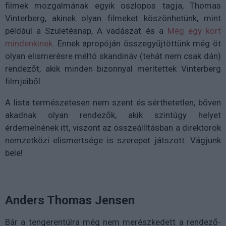
filmek mozgalmának egyik oszlopos tagja, Thomas
Vinterberg, akinek olyan filmeket köszönhetünk, mint
például a Születésnap, A vadászat és a
Még egy kört
mindenkinek
. Ennek apropóján összegyűjtöttünk még öt
olyan elismerésre méltó skandináv (tehát nem csak dán)
rendezőt, akik minden bizonnyal merítettek Vinterberg
filmjeiből.
A lista természetesen nem szent és sérthetetlen, bőven
akadnak olyan rendezők, akik szintúgy helyet
érdemelnének itt, viszont az összeállításban a direktorok
nemzetközi elismertsége is szerepet játszott. Vágjunk
bele!
Anders Thomas Jensen
Bár a tengerentúlra még nem merészkedett a rendező-