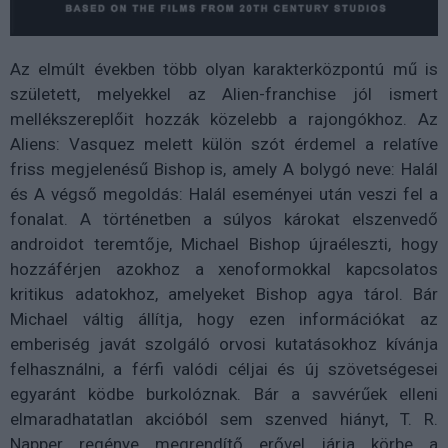
Az elmúlt években több olyan karakterközpontú mű is
született, melyekkel az Alien-franchise jól ismert
mellékszereplőit hozzák közelebb a rajongókhoz. Az
Aliens: Vasquez melett külön szót érdemel a relatíve
friss megjelenésű Bishop is, amely A bolygó neve: Halál
és A végső megoldás: Halál eseményei után veszi fel a
fonalat. A történetben a súlyos károkat elszenvedő
androidot teremtője, Michael Bishop újraéleszti, hogy
hozzáférjen azokhoz a xenoformokkal kapcsolatos
kritikus adatokhoz, amelyeket Bishop agya tárol. Bár
Michael váltig állítja, hogy ezen információkat az
emberiség javát szolgáló orvosi kutatásokhoz kívánja
felhasználni, a férfi valódi céljai és új szövetségesei
egyaránt ködbe burkolóznak. Bár a savvérűek elleni
elmaradhatatlan akcióból sem szenved hiányt, T. R.
Napper regénye megrendítő erővel járja körbe a