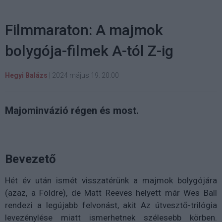
Filmmaraton: A majmok
bolygója-filmek A-tól Z-ig
Hegyi Balázs
|
2024 május 19. 20:00
Majominvázió régen és most.
Bevezető
Hét év után ismét visszatérünk a majmok bolygójára
(azaz, a Földre), de Matt Reeves helyett már Wes Ball
rendezi a legújabb felvonást, akit Az útvesztő-trilógia
levezénylése miatt ismerhetnek szélesebb körben.