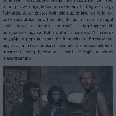
Schaffner posztapokaliptikus nyomasztása, de még
mindig ez az origo, készüljön akárhány feldolgozás vagy
folytatás. A történetet már talán az is kívülről fújja, aki
csak részleteket látott belőle, de az minden kétséget
kizár, hogy a lezáró csattanó a legfrappánsabb
befejezések egyike. Két fronton is sarokkő A majmok
bolygója a popkultúrában és filmgyártás történetében:
egyrészt a maszkmunkával sikerült referenciát állítania,
másrészt pedig beemelte a sci-fi műfaját a filmes
mainstreambe.