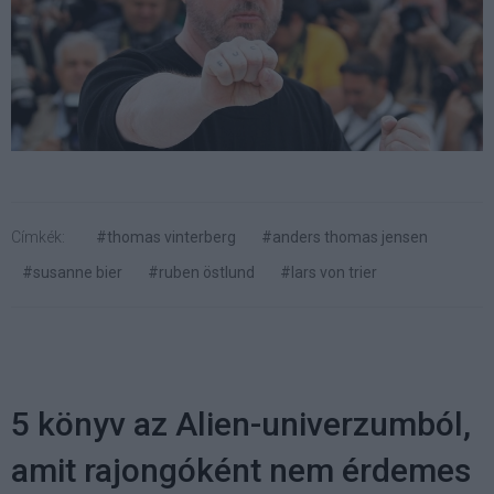
Címkék:
#thomas vinterberg
#anders thomas jensen
#susanne bier
#ruben östlund
#lars von trier
5 könyv az Alien-univerzumból,
amit rajongóként nem érdemes