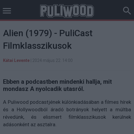
Alien (1979) - PuliCast
Filmklasszikusok
Kátai Levente
|
2024 május 22. 14:00
Ebben a podcastben mindenki hallja, mit
mondasz A nyolcadik utasról.
A Puliwood podcastjének különkiadásában a filmes hírek
és a Hollywoodból áradó botrányok helyett a múltba
révedünk, és elismert filmklasszikusok kerülnek
adásonként az asztalra.