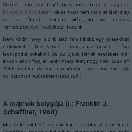
Cikkünk apropója tehát nem más, mint
A majmok
bolygója: A birodalom
, de itt most nem csak és kizárólag
az új filmről, hanem átfogóan az összes
filmadaptációval foglalkozni fogunk.
Nem kizárt, hogy a cikk első fele inkább egy gyerekkori
emlékeket felelevenítő nosztalgia-tripként fog
lecsapódni sokaknál, de az újabb filmek esetében már
inkább azon fogjuk kapni magunkat, hogy nem csak az
1968-as film, de mi is rendesen megöregedtünk. (A
sorozatokról ezúttal nem lesz szó.)
A majmok bolygója (r.: Franklin J.
Schaffner, 1968)
Már több, mint 50 éves Arthur P. Jacobs és Franklin J.