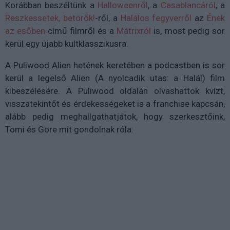
Korábban beszéltünk a
Halloweenről
, a
Casablancáról
, a
Reszkessetek, betörők!
-ről, a
Halálos fegyverről
az
Ének
az esőben
című filmről és a
Mátrixról
is, most pedig sor
kerül egy újabb kultklasszikusra.
A Puliwood Alien hetének keretében a podcastben is sor
kerül a legelső Alien (A nyolcadik utas: a Halál) film
kibeszélésére. A ⁠Puliwood oldalán⁠ olvashattok kvízt,
visszatekintőt és érdekességeket is a franchise kapcsán,
alább pedig meghallgathatjátok, hogy szerkesztőink,
Tomi és Gore mit gondolnak róla: