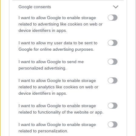
Google consents
I want to allow Google to enable storage
related to advertising like cookies on web or
Ez a könyvsorozat nem egy konvencionális értelemben
device identifiers in apps.
vett trilógia, ugyanakkor az egyes köteteket
összekapcsolja, hogy a két kultikussá vált film, A
I want to allow my user data to be sent to
Google for online advertising purposes.
nyolcadik utas: a Halál és A bolygó neve: Halál körüli
eseményeket mutatják be más-más aspektusokból. Az
I want to allow Google to send me
Árnyékhajsza a filmsorozat első két része között, egy
personalized advertising.
meglepő csavarral a hiperálomban sodródó Ellen Ripley-t
állítja a történések középpontjába. A bánat tengere
I want to allow Google to enable storage
related to analytics like cookies on web or
párszáz évvel a filmek után játszódik, a főszerepben
device identifiers in apps.
ezúttal Ripley egyik kései leszármazottjával. A fájdalom
folyója pedig az Aliens cselekményét mutatja be az
I want to allow Google to enable storage
Acheron telepeseinek nézőpontjából, hogy mi is történt
related to functionality of the website or app.
pontosan a bolygón, mielőtt Ripley és csapata odaért
I want to allow Google to enable storage
volna. A filmsorozat kánonjába tartozó trilógia
related to personalization.
különlegessége, hogy ilyen módon választ ad bizonyos