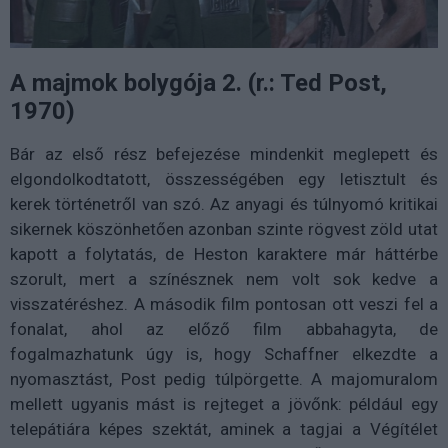
A majmok bolygója 2. (r.: Ted Post,
1970)
Bár az első rész befejezése mindenkit meglepett és
elgondolkodtatott, összességében egy letisztult és
kerek történetről van szó. Az anyagi és túlnyomó kritikai
sikernek köszönhetően azonban szinte rögvest zöld utat
kapott a folytatás, de Heston karaktere már háttérbe
szorult, mert a színésznek nem volt sok kedve a
visszatéréshez. A második film pontosan ott veszi fel a
fonalat, ahol az előző film abbahagyta, de
fogalmazhatunk úgy is, hogy Schaffner elkezdte a
nyomasztást, Post pedig túlpörgette. A majomuralom
mellett ugyanis mást is rejteget a jövőnk: például egy
telepátiára képes szektát, aminek a tagjai a Végítélet