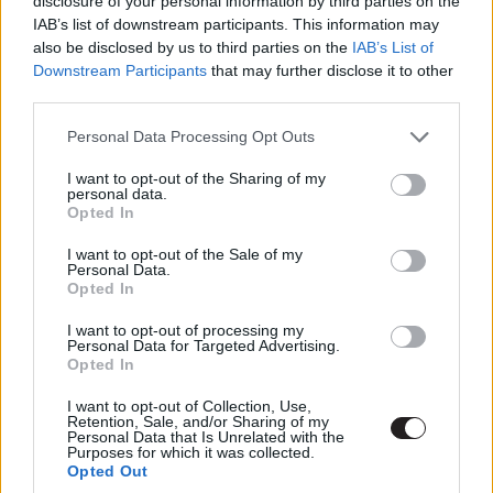
disclosure of your personal information by third parties on the
született, melyek valóban méltók a rajongók figyelmére.
IAB’s list of downstream participants. This information may
Ezek a regények nemcsak színvonalas történetükkel
also be disclosed by us to third parties on the
IAB’s List of
emelkednek ki, hanem érdemben bővítik és mélyítik a
Downstream Participants
that may further disclose it to other
third parties.
kultikus franchise világát. A tematikus Alien-hét
alkalmából legújabb cikkünkben ezek közül válogattunk
Please note that this website/app uses one or more Google
Personal Data Processing Opt Outs
össze néhány említésre érdemes alkotást.
services and may gather and store information including but
not limited to your visit or usage behaviour. You may click to
I want to opt-out of the Sharing of my
personal data.
grant or deny consent to Google and its third-party tags to
Opted In
use your data for below specified purposes in below Google
consent section.
Alien: Árnyékhajsza / A fájdalom folyója / A
I want to opt-out of the Sale of my
Personal Data.
bánat tengere
Opted In
I want to opt-out of processing my
Personal Data for Targeted Advertising.
Opted In
I want to opt-out of Collection, Use,
Retention, Sale, and/or Sharing of my
Personal Data that Is Unrelated with the
Purposes for which it was collected.
Opted Out