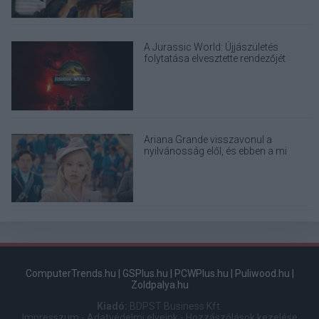
A Jurassic World: Újjászületés
folytatása elvesztette rendezőjét
Ariana Grande visszavonul a
nyilvánosság elől, és ebben a mi
felelősségünk is benne van
ComputerTrends.hu
|
GSPlus.hu
|
PCWPlus.hu
|
Puliwood.hu
|
Zoldpalya.hu
Kiadó:
BDPST Business Kft.
Impresszum
-
Adatvédelmi elveink
-
Hozzászólások kezelése