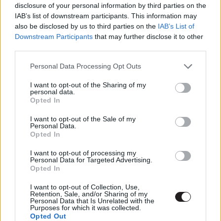
disclosure of your personal information by third parties on the
10 érdekesség A nyolcadik utas: a
IAB’s list of downstream participants. This information may
Halál kapcsán
also be disclosed by us to third parties on the
IAB’s List of
Hír
| 2024.05.20 18:00
Downstream Participants
that may further disclose it to other
third parties.
Ravasz trükkel verte át James
Cameron Sigourney Weavert,
Please note that this website/app uses one or more Google
Personal Data Processing Opt Outs
hogy szerepeljen az Aliensben
services and may gather and store information including but
gsplus.hu
| 2022.11.26 13:33
not limited to your visit or usage behaviour. You may click to
I want to opt-out of the Sharing of my
personal data.
grant or deny consent to Google and its third-party tags to
Opted In
Elhunyt Sir Ian Holm
use your data for below specified purposes in below Google
consent section.
Hír
| 2020.06.19 14:30
I want to opt-out of the Sale of my
Personal Data.
Opted In
A nyolcadik utas: a Halál - egy
I want to opt-out of processing my
alkalommal újra moziba kerül
Personal Data for Targeted Advertising.
Opted In
Hír
| 2019.05.07 14:00
I want to opt-out of Collection, Use,
Alien: Covenant - a szinkronos
Retention, Sale, and/or Sharing of my
Personal Data that Is Unrelated with the
trailer sem kevésbé ijesztő
Purposes for which it was collected.
Hír
| 2017.03.24 09:45
Opted Out