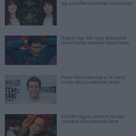
egy pornófilm keveredett volna össze
Nagyon úgy fest, hogy elkaszálták
David Fincher amerikai Squid Game-
sorozatát
Perez Hiltont letiltották a TikTokról,
miután élő közvetítésben ártott
magának
Eli Roth nagyon szeretné, ha nem
utálnátok a Borderlands filmet