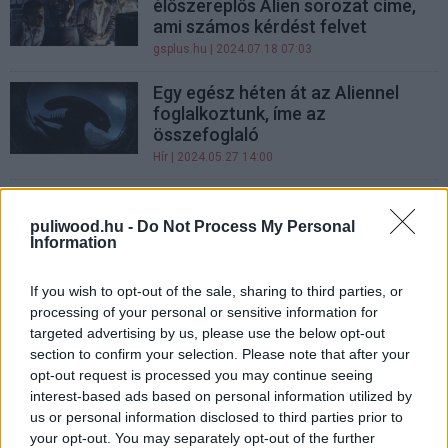
élőszereplős Alien sorozat címe,
ami számos kérdést felvet
gsplus.hu
| 2024.07.18 07:03
Egy egész héten át az Aliennel
foglalkoztunk, íme az
összefoglaló
Hír
| 2024.05.27 14:00
Filmklasszikus: A nyolcadik utas: a
Halál
puliwood.hu -
Do Not Process My Personal
Information
Hír
| 2024.05.25 20:00
KVÍZ: mennyire ismered az Alien-
If you wish to opt-out of the sale, sharing to third parties, or
filmeket?
processing of your personal or sensitive information for
targeted advertising by us, please use the below opt-out
Hír
| 2024.05.23 14:01
section to confirm your selection. Please note that after your
opt-out request is processed you may continue seeing
Alien (1979) - PuliCast
interest-based ads based on personal information utilized by
Filmklasszikusok
us or personal information disclosed to third parties prior to
Hír
| 2024.05.22 14:00
your opt-out. You may separately opt-out of the further