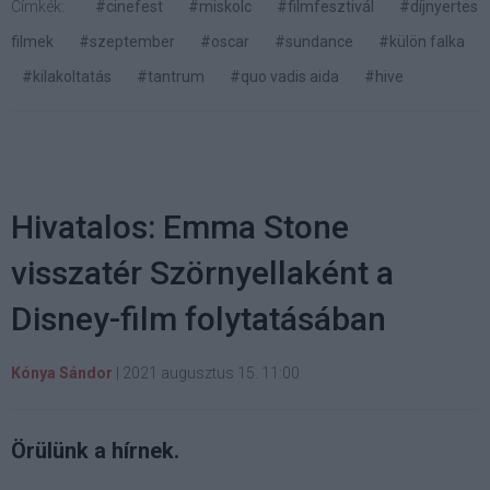
Címkék:
#cinefest
#miskolc
#filmfesztivál
#díjnyertes
filmek
#szeptember
#oscar
#sundance
#külön falka
#kilakoltatás
#tantrum
#quo vadis aida
#hive
Hivatalos: Emma Stone
visszatér Szörnyellaként a
Disney-film folytatásában
Kónya Sándor
|
2021 augusztus 15. 11:00
Örülünk a hírnek.