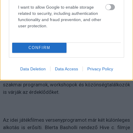
10-18. között a közönség.
I want to allow Google to enable storage
related to security, including authentication
functionality and fraud prevention, and other
user protection.
A világ filmművészetének színe-java költözik újra
Miskolcra szeptemberben. A 17. CineFest Miskolci
Nemzetközi Filmfesztivál célja, hogy minél szélesebb
CONFIRM
közönséggel ismertesse meg a legszínvonalasabb,
legkülönlegesebb és legújabb alkotásokat, épp ezért
Data Deletion
Data Access
Privacy Policy
dokumentum-, játék- és animációs filmeket is
megtekinthetnek a nézők a fesztivál ideje alatt. Emellett
szakmai programok, workshopok és közönségtalálkozók
is várják az érdeklődőket.
Az idei játékfilmes versenyprogramot már két különleges
alkotás is erősíti. Blerta Basholli rendező Hive c. filmje