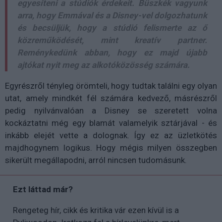
egyesíteni a stúdiók érdekeit. Büszkék vagyunk
arra, hogy Emmával és a Disney-vel dolgozhatunk
és becsüljük, hogy a stúdió felismerte az ő
közreműködését, mint kreatív partner.
Reménykedünk abban, hogy ez majd újabb
ajtókat nyit meg az alkotóközösség számára.
Egyrészről tényleg örömteli, hogy tudtak találni egy olyan
utat, amely mindkét fél számára kedvező, másrészről
pedig nyilvánvalóan a Disney se szeretett volna
kockáztatni még egy blamát valamelyik sztárjával - és
inkább elejét vette a dolognak. Így ez az üzletkötés
majdhogynem logikus. Hogy mégis milyen összegben
sikerült megállapodni, arról nincsen tudomásunk.
Ezt láttad már?
Rengeteg hír, cikk és kritika vár ezen kívül is a