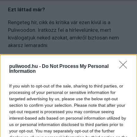
Ezt láttad már?
Rengeteg hír, cikk és kritika vár ezen kívül is a
Puliwoodon. Iratkozz fel a hírlevelünkre, mert
kiválogatjuk neked azokat, amikről biztosan nem
akarsz lemaradni.
puliwood.hu -
Do Not Process My Personal
Information
Kijelentem, hogy az
adatkezelési nyilatkozat
tartalmát
megismertem és azt elfogadom.
If you wish to opt-out of the sale, sharing to third parties, or
processing of your personal or sensitive information for
Feliratkozom
targeted advertising by us, please use the below opt-out
section to confirm your selection. Please note that after your
opt-out request is processed you may continue seeing
A What If...? első epizódja alapján annyi reményt tudok
interest-based ads based on personal information utilized by
us or personal information disclosed to third parties prior to
támasztani a további részekkel szemben, hogy
your opt-out. You may separately opt-out of the further
megmarad az itt megismert pörgős, akciódús stílus, de