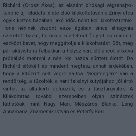
Richárd (Orosz Ákos), az elszánt bírósági végrehajtó-
tanonc új feladata: élete első kilakoltatásán a Zrínyi utca
egyik kertes házában lakó idős nénit kell kiköltöztetnie.
Ilona néninek viszont esze ágában sincs elhagynia
szeretett házát, heroikus küzdelmet folytat és mindent
eszközt bevet, hogy meggátolja a kilakoltatást. Sőt, még
pár aktivista is felbukkan a helyszínen, élőláncot alkotva
próbálják menteni a néni kis házba sűrített életét. De
Richárd eltökélt és mindent megtesz annak érdekében,
hogy a kitűzött célt végre hajtsa. "Segítségére" van a
rendőrség, a tűzoltók, a néni falkányi kutyájához jól értő
sintér, az állatkerti dolgozók, és a túsztárgyalók. A
Kilakoltatás további szerepeiben olyan színészek
láthatóak, mint Nagy Mari, Mészáros Blanka, Láng
Annamária, Znamenák István és Péterfy Bori.