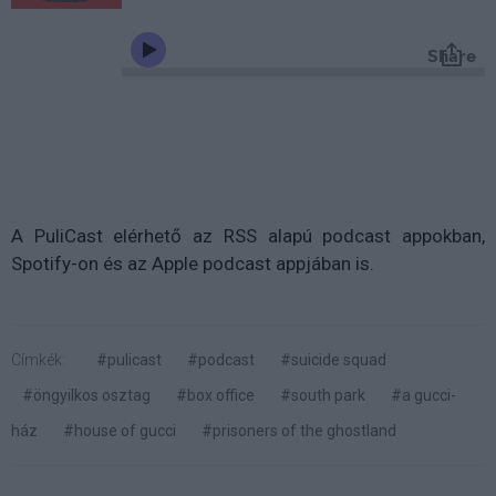
A PuliCast elérhető az RSS alapú podcast appokban,
Spotify-on és az Apple podcast appjában is.
Címkék:
#pulicast
#podcast
#suicide squad
#öngyilkos osztag
#box office
#south park
#a gucci-
ház
#house of gucci
#prisoners of the ghostland