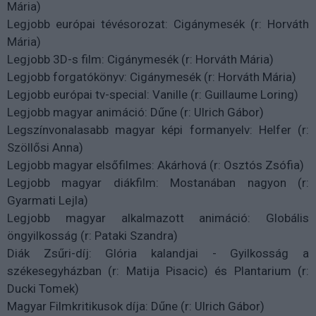
Mária)
Legjobb európai tévésorozat: Cigánymesék (r: Horváth
Mária)
Legjobb 3D-s film: Cigánymesék (r: Horváth Mária)
Legjobb forgatókönyv: Cigánymesék (r: Horváth Mária)
Legjobb európai tv-special: Vanille (r: Guillaume Loring)
Legjobb magyar animáció: Dűne (r: Ulrich Gábor)
Legszínvonalasabb magyar képi formanyelv: Helfer (r:
Szöllősi Anna)
Legjobb magyar elsőfilmes: Akárhová (r: Osztós Zsófia)
Legjobb magyar diákfilm: Mostanában nagyon (r:
Gyarmati Lejla)
Legjobb magyar alkalmazott animáció: Globális
öngyilkosság (r: Pataki Szandra)
Diák Zsűri-díj: Glória kalandjai - Gyilkosság a
székesegyházban (r: Matija Pisacic) és Plantarium (r:
Ducki Tomek)
Magyar Filmkritikusok díja: Dűne (r: Ulrich Gábor)