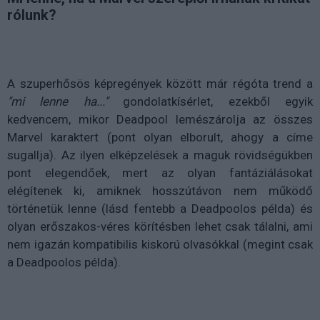
rólunk?
A szuperhősös képregények között már régóta trend a
"mi lenne ha..."
gondolatkísérlet, ezekből egyik
kedvencem, mikor Deadpool lemészárolja az összes
Marvel karaktert (pont olyan elborult, ahogy a címe
sugallja). Az ilyen elképzelések a maguk rövidségükben
pont elegendőek, mert az olyan fantáziálásokat
elégítenek ki, amiknek hosszútávon nem működő
történetük lenne (lásd fentebb a Deadpoolos példa) és
olyan erőszakos-véres körítésben lehet csak tálalni, ami
nem igazán kompatibilis kiskorú olvasókkal (megint csak
a Deadpoolos példa).