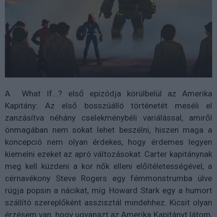
A What If...? első epizódja körülbelül az Amerika
Kapitány: Az első bosszúálló történetét meséli el
zanzásítva néhány cselekménybéli variálással, amiről
önmagában nem sokat lehet beszélni, hiszen maga a
koncepció nem olyan érdekes, hogy érdemes legyen
kiemelni ezeket az apró változásokat. Carter kapitánynak
meg kell küzdeni a kor nők elleni előítéletességével, a
cérnavékony Steve Rogers egy fémmonstrumba ülve
rúgja popsin a nácikat, míg Howard Stark egy a humort
szállító szereplőként asszisztál mindehhez. Kicsit olyan
érzésem van, hogy ugyanazt az Amerika Kapitányt látom,