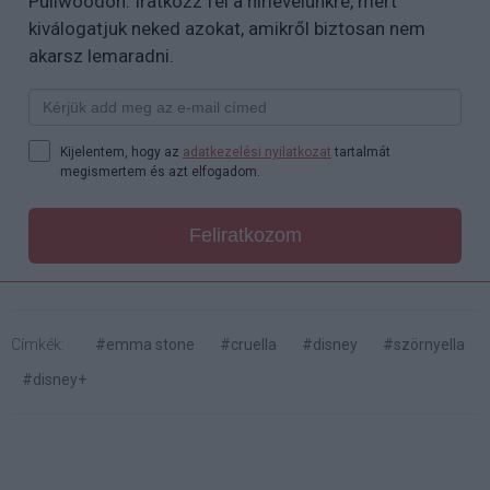
Puliwoodon. Iratkozz fel a hírlevelünkre, mert
kiválogatjuk neked azokat, amikről biztosan nem
akarsz lemaradni.
Kijelentem, hogy az
adatkezelési nyilatkozat
tartalmát
megismertem és azt elfogadom.
Feliratkozom
Címkék:
#emma stone
#cruella
#disney
#szörnyella
#disney+