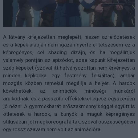
A látvány kifejezetten meglepett, hiszen az előzetesek
és a képek alapján nem igazán nyerte el tetszésem ez a
képregényes, cel shading dizájn, és ha megállítjuk
valamely pontján az epizódot, sose kapunk kifejezetten
szép képeket (szóval itt hatványozottan nem érvényes, a
minden képkocka egy festmény felkiáltás), ámbár
mozgás közben remekül megállja a helyét. A harcok
követhetőek, az animációk minőségi munkáról
árulkodnak, és a passzoló effektekkel egész egyszerűen
jó nézni. A gyermekbarát erőszakmennyiséggel együtt is
ötletesek a harcok, a bunyók a maguk képregényes
stílusában jól megkoreografáltak, szóval összességében
egy rossz szavam nem volt az animációra.