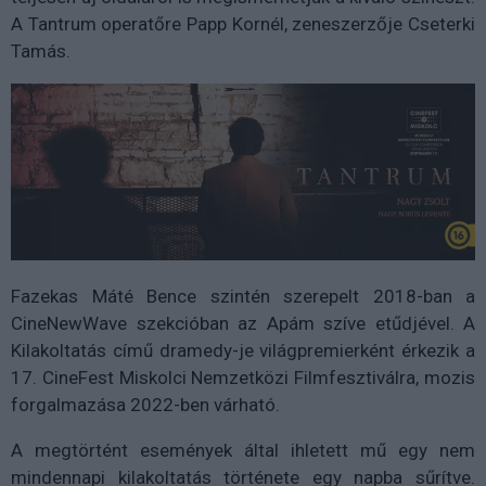
A Tantrum operatőre Papp Kornél, zeneszerzője Cseterki
Tamás.
Fazekas Máté Bence szintén szerepelt 2018-ban a
CineNewWave szekcióban az Apám szíve etűdjével. A
Kilakoltatás című dramedy-je világpremierként érkezik a
17. CineFest Miskolci Nemzetközi Filmfesztiválra, mozis
forgalmazása 2022-ben várható.
A megtörtént események által ihletett mű egy nem
mindennapi kilakoltatás története egy napba sűrítve.