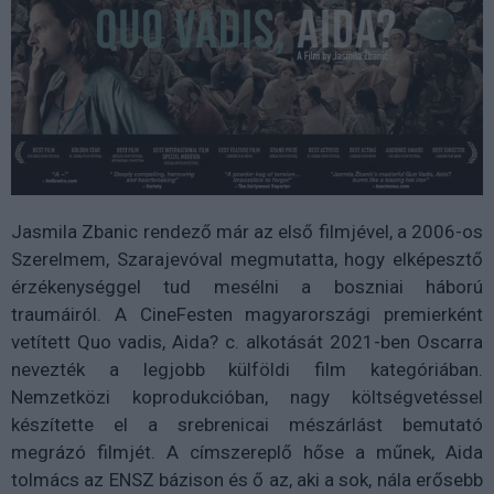
Jasmila Zbanic rendező már az első filmjével, a 2006-os
Szerelmem, Szarajevóval megmutatta, hogy elképesztő
érzékenységgel tud mesélni a boszniai háború
traumáiról. A CineFesten magyarországi premierként
vetített Quo vadis, Aida? c. alkotását 2021-ben Oscarra
nevezték a legjobb külföldi film kategóriában.
Nemzetközi koprodukcióban, nagy költségvetéssel
készítette el a srebrenicai mészárlást bemutató
megrázó filmjét. A címszereplő hőse a műnek, Aida
tolmács az ENSZ bázison és ő az, aki a sok, nála erősebb