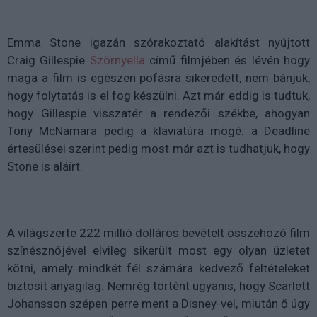
Emma Stone igazán szórakoztató alakítást nyújtott
Craig Gillespie
Szörnyella
című filmjében és lévén hogy
maga a film is egészen pofásra sikeredett, nem bánjuk,
hogy folytatás is el fog készülni. Azt már eddig is tudtuk,
hogy Gillespie visszatér a rendezői székbe, ahogyan
Tony McNamara pedig a klaviatúra mögé: a Deadline
értesülései szerint pedig most már azt is tudhatjuk, hogy
Stone is aláírt.
A világszerte 222 millió dolláros bevételt összehozó film
színésznőjével elvileg sikerült most egy olyan üzletet
kötni, amely mindkét fél számára kedvező feltételeket
biztosít anyagilag. Nemrég történt ugyanis, hogy Scarlett
Johansson szépen perre ment a Disney-vel, miután ő úgy