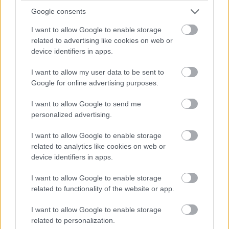
Google consents
I want to allow Google to enable storage
related to advertising like cookies on web or
Címkék:
#marvel
#what if
#amerika kapitány
device identifiers in apps.
#disney
#vasember
I want to allow my user data to be sent to
Google for online advertising purposes.
I want to allow Google to send me
personalized advertising.
Erős programkínálattal készül a
I want to allow Google to enable storage
17. CineFest Filmfesztivál
related to analytics like cookies on web or
device identifiers in apps.
Buzsik Turner Kriszti
|
2021 augusztus 17. 08:00
I want to allow Google to enable storage
related to functionality of the website or app.
I want to allow Google to enable storage
Többek között Sundance-díjas és Oscar-jelölt
related to personalization.
játékfilmeket tekinthet meg 2021. szeptember