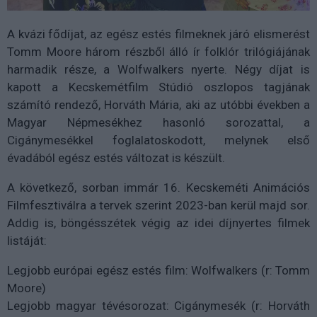
A kvázi fődíjat, az egész estés filmeknek járó elismerést
Tomm Moore három részből álló ír folklór trilógiájának
harmadik része, a Wolfwalkers nyerte. Négy díjat is
kapott a Kecskemétfilm Stúdió oszlopos tagjának
számító rendező, Horváth Mária, aki az utóbbi években a
Magyar Népmesékhez hasonló sorozattal, a
Cigánymesékkel foglalatoskodott, melynek első
évadából egész estés változat is készült.
A következő, sorban immár 16. Kecskeméti Animációs
Filmfesztiválra a tervek szerint 2023-ban kerül majd sor.
Addig is, böngésszétek végig az idei díjnyertes filmek
listáját:
Legjobb európai egész estés film: Wolfwalkers (r: Tomm
Moore)
Legjobb magyar tévésorozat: Cigánymesék (r: Horváth