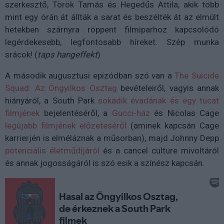
szerkesztő, Török Tamás és Hegedűs Attila, akik több
mint egy órán át állták a sarat és beszélték át az elmúlt
hetekben szárnyra röppent filmiparhoz kapcsolódó
legérdekesebb, legfontosabb híreket. Szép munka
srácok! (
taps hangeffekt
)
A második augusztusi epizódban szó van a
The Suicide
Squad: Az Öngyilkos Osztag
bevételeiről, vagyis annak
hiányáról, a South Park
sokadik évadának és egy tucat
filmjének
bejelentéséről, a
Gucci-ház
és Nicolas Cage
legújabb filmjének előzeteséről
(aminek kapcsán Cage
karrierjén is elméláznak a műsorban), majd Johnny Depp
potenciális életműdíjáról
és a cancel culture mivoltáról
és annak jogosságáról is szó esik a színész kapcsán.