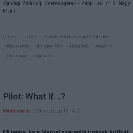
Ifjúsági Zsűri-díj: Cserebogarak - Papp Laci (r: B. Nagy
Ervin)
Címkék:
#kaff
#kecskméti animációs filmfesztivál
#kecskemét
#magyar film
#fesztivál
#rajzfilm
#animáció
#díjátadó
Pilot: What If...?
Kátai Levente
|
2021 augusztus 16. 14:00
Mi lenne, ha a Marvel szereplői írnának kritikát