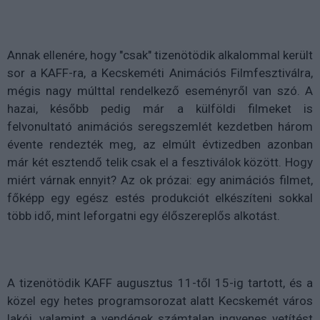
Annak ellenére, hogy "csak" tizenötödik alkalommal került
sor a KAFF-ra, a Kecskeméti Animációs Filmfesztiválra,
mégis nagy múlttal rendelkező eseményről van szó. A
hazai, később pedig már a külföldi filmeket is
felvonultató animációs seregszemlét kezdetben három
évente rendezték meg, az elmúlt évtizedben azonban
már két esztendő telik csak el a fesztiválok között. Hogy
miért várnak ennyit? Az ok prózai: egy animációs filmet,
főképp egy egész estés produkciót elkészíteni sokkal
több idő, mint leforgatni egy élőszereplős alkotást.
A tizenötödik KAFF augusztus 11-től 15-ig tartott, és a
közel egy hetes programsorozat alatt Kecskemét város
lakói, valamint a vendégek számtalan ingyenes vetítést