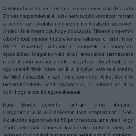
A Külön falka történetében a tizenkét éves Niki (Horváth
Zorka) nagyszüleivel él, akik nem tudják kordában tartani
a vadóc, az iskolában nehezen beilleszkedő gyereket.
Amikor Niki megtudja, hogy édesapját, Tibort kiengedték
a börtönből, minden tiltás ellenére felkeresi a férfit. Tibor
(Dietz Gusztáv) kidobóként dolgozik a budapesti
éjszakában. Magának való alkat, erőszakos természete
miatt állandó harcban áll a környezetével. Sötét múltja és
egy családi titok miatt kerüli a lányával való találkozást,
de Nikit nehezebb lerázni, mint gondolta. A két kívülálló
lassan közeledni kezd egymáshoz, de minden az ellen
szól, hogy a család egyesülhessen.
Nagy Borús Levente Tantrum című filmjének
világpremierje is a CineFesten lesz szeptember 17-én.
Az alkotás egysnittes és 50 perc hosszú, amelyben Nagy
Zsolt nemcsak színészi kvalitásait mutatja meg, de
teljesen új oldaláról is megismerhetjük a kiváló színészt.