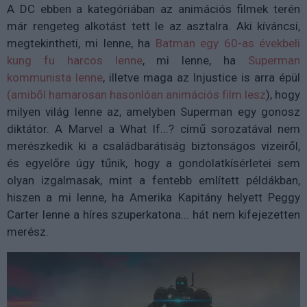
A DC ebben a kategóriában az animációs filmek terén
már rengeteg alkotást tett le az asztalra. Aki kíváncsi,
megtekintheti, mi lenne, ha
Batman egy 60-as évekbeli
kung fu harcos lenne
, mi lenne, ha
Superman
kommunista lenne
, illetve maga az Injustice is arra épül
(amiből hamarosan hasonlóan animációs film lesz
), hogy
milyen világ lenne az, amelyben Superman egy gonosz
diktátor. A Marvel a What If...? című sorozatával nem
merészkedik ki a családbarátiság biztonságos vizeiről,
és egyelőre úgy tűnik, hogy a gondolatkísérletei sem
olyan izgalmasak, mint a fentebb említett példákban,
hiszen a mi lenne, ha Amerika Kapitány helyett Peggy
Carter lenne a híres szuperkatona... hát nem kifejezetten
merész.