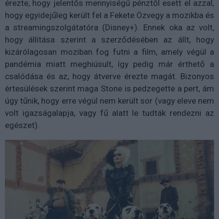
érezte, hogy jelentős mennyiségű pénztől esett el azzal,
hogy egyidejűleg került fel a Fekete Özvegy a mozikba és
a streamingszolgátatóra (Disney+). Ennek oka az volt,
hogy állítása szerint a szerződésében az állt, hogy
kizárólagosan moziban fog futni a film, amely végül a
pandémia miatt meghiúsult, így pedig már érthető a
csalódása és az, hogy átverve érezte magát. Bizonyos
értesülések szerint maga Stone is pedzegette a pert, ám
úgy tűnik, hogy erre végül nem került sor (vagy eleve nem
volt igazságalapja, vagy fű alatt le tudták rendezni az
egészet).