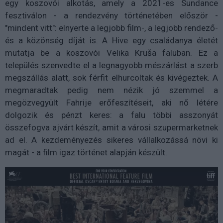
egy koszovói alkotás, amely a 2021-es Sundance
fesztiválon - a rendezvény történetében először -
"mindent vitt": elnyerte a legjobb film-, a legjobb rendező-
és a közönség díját is. A Hive egy családanya életét
mutatja be a koszovói Velika Kruša faluban. Ez a
település szenvedte el a legnagyobb mészárlást a szerb
megszállás alatt, sok férfit elhurcoltak és kivégeztek. A
megmaradtak pedig nem nézik jó szemmel a
megözvegyült Fahrije erőfeszítéseit, aki nő létére
dolgozik és pénzt keres: a falu többi asszonyát
összefogva ajvárt készít, amit a városi szupermarketnek
ad el. A kezdeményezés sikeres vállalkozássá növi ki
magát - a film igaz történet alapján készült.