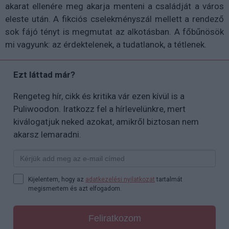
akarat ellenére meg akarja menteni a családját a város
eleste után. A fikciós cselekményszál mellett a rendező
sok fájó tényt is megmutat az alkotásban. A főbűnösök
mi vagyunk: az érdektelenek, a tudatlanok, a tétlenek.
Ezt láttad már?
Rengeteg hír, cikk és kritika vár ezen kívül is a
Puliwoodon. Iratkozz fel a hírlevelünkre, mert
kiválogatjuk neked azokat, amikről biztosan nem
akarsz lemaradni.
Kijelentem, hogy az
adatkezelési nyilatkozat
tartalmát
megismertem és azt elfogadom.
Feliratkozom