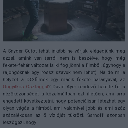
A Snyder Cutot tehát inkább ne várjuk, elégedjünk meg
azzal, amink van (arról nem is beszélve, hogy még
fekete-fehér változat is ki fog jönni a filmből, úgyhogy a
rajongóknak egy rossz szavuk nem lehet). Na de mi a
helyzet a DC-filmek egy másik fekete bárányával, az
Öngyilkos Osztaggal
? David Ayer rendező tüzelte fel a
nézőközönséget a közelmúltban ezt illetően, ami arra
engedett következtetni, hogy potenciálisan létezhet egy
olyan vágás a filmből, ami valamivel jobb és ami száz
százalékosan az ő vízióját tükrözi. Sarnoff azonban
leszögezi, hogy