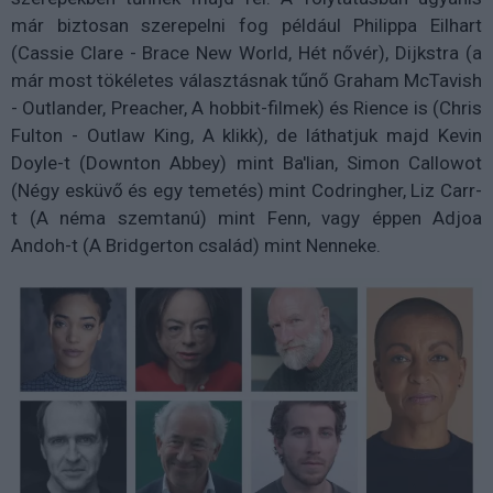
már biztosan szerepelni fog például
Philippa Eilhart
(Cassie Clare - Brace New World, Hét nővér), Dijkstra (a
már most tökéletes választásnak tűnő Graham McTavish
- Outlander, Preacher, A hobbit-filmek) és Rience is (Chris
Fulton - Outlaw King, A klikk), de láthatjuk majd Kevin
Doyle-t (Downton Abbey) mint Ba'lian, Simon Callowot
(Négy esküvő és egy temetés) mint Codringher, Liz Carr-
t (A néma szemtanú) mint Fenn, vagy éppen Adjoa
Andoh-t (A Bridgerton család) mint Nenneke.