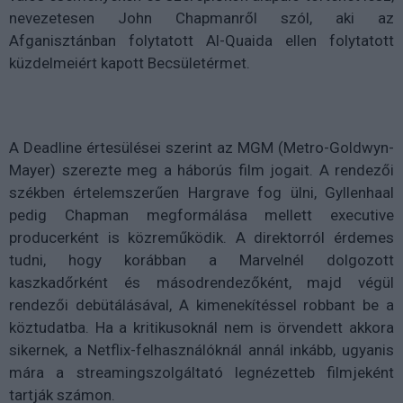
nevezetesen John Chapmanről szól, aki az
Afganisztánban folytatott Al-Quaida ellen folytatott
küzdelmeiért kapott Becsületérmet.
A Deadline értesülései szerint az MGM (
Metro-Goldwyn-
Mayer)
szerezte meg a háborús film jogait. A rendezői
székben értelemszerűen Hargrave fog ülni, Gyllenhaal
pedig Chapman megformálása mellett executive
producerként is közreműködik. A direktorról érdemes
tudni, hogy korábban a Marvelnél dolgozott
kaszkadőrként és másodrendezőként, majd végül
rendezői debütálásával, A kimenekítéssel robbant be a
köztudatba. Ha a kritikusoknál nem is örvendett akkora
sikernek, a Netflix-felhasználóknál annál inkább, ugyanis
mára a streamingszolgáltató legnézetteb filmjeként
tartják számon.