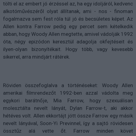
tölti el az embert jó érzéssel az, ha egy idoljáról, kedvenc
alkotóművészéről olyat állítanak, ami - nos - finoman
fogalmazva sem fest róla túl jó és becsületes képet. Az
Allen kontra Farrow pedig egy percet sem kételkedik
abban, hogy Woody Allen megtette, amivel vádolják 1992
óta, négy epizódon keresztül adagolja okfejtéseit és
ilyen-olyan bizonyítékait. Hogy több, vagy kevesebb
sikerrel, arra mindjárt rátérek.
Röviden összefoglalva a történéseket: Woody Allen
amerikai filmrendezőt 1992-ben azzal vádolta meg
egykori barátnője, Mia Farrow, hogy szexuálisan
molesztálta nevelt lányát, Dylan Farrow-t, aki akkor
hétéves volt. Allen ekkortájt jött össze Farrow egy másik
nevelt lányával, Soon-Yi Previnnel, így a sajtó rövidesen
össztűz alá vette őt. Farrow minden követ