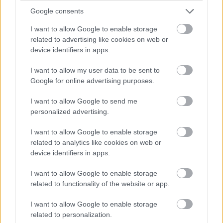
Google consents
I want to allow Google to enable storage
A Mortal Kombat producere
related to advertising like cookies on web or
device identifiers in apps.
máris spin-offokban
I want to allow my user data to be sent to
gondolkodik
Google for online advertising purposes.
I want to allow Google to send me
Pavlics Tamás
|
2021 március 22. 08:00
personalized advertising.
I want to allow Google to enable storage
És már a jelöltjei is megvannak a
related to analytics like cookies on web or
mellékszálakra.
device identifiers in apps.
I want to allow Google to enable storage
related to functionality of the website or app.
Már nem kell sokat várni arra, hogy a népszerű
I want to allow Google to enable storage
videójáték, a
Mortal Kombat
legújabb adaptációjában a
related to personalization.