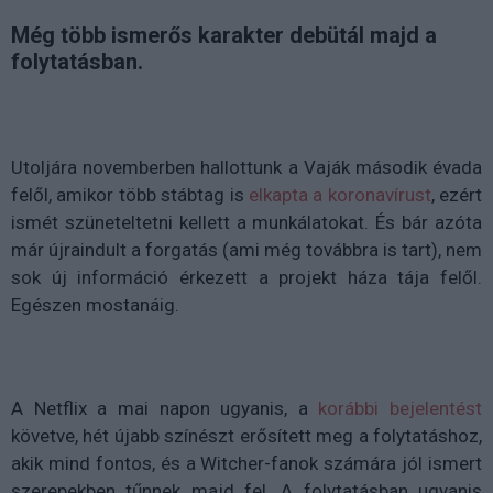
Még több ismerős karakter debütál majd a
folytatásban.
Utoljára novemberben hallottunk a Vaják második évada
felől, amikor több stábtag is
elkapta a koronavírust
, ezért
ismét szüneteltetni kellett a munkálatokat. És bár azóta
már újraindult a forgatás (ami még továbbra is tart), nem
sok új információ érkezett a projekt háza tája felől.
Egészen mostanáig.
A Netflix a mai napon ugyanis, a
korábbi bejelentést
követve, hét újabb színészt erősített meg a folytatáshoz,
akik mind fontos, és a Witcher-fanok számára jól ismert
szerepekben tűnnek majd fel. A folytatásban ugyanis