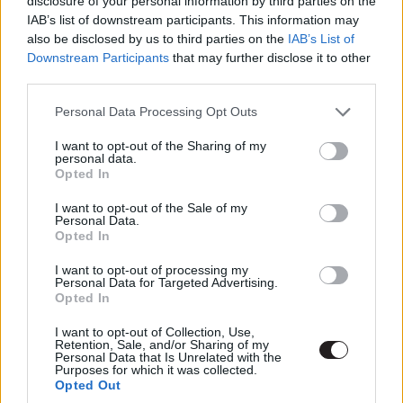
disclosure of your personal information by third parties on the
el említés nélkül
A bárányok hallgatnak
és a
Cape Fear: A
IAB’s list of downstream participants. This information may
also be disclosed by us to third parties on the
IAB’s List of
rettegés foka
mellett sem. Ezektől függetlenül is találni
Downstream Participants
that may further disclose it to other
emlékezetes filmeket '91-ből (
A halászkirály legendája
,
third parties.
Hollywoodi lidércnyomás
,
Éjszaka a földön
,
Az utolsó
Please note that this website/app uses one or more Google
cserkész
,
Holtpont,
A szépség és a szörnyeteg
), de
Personal Data Processing Opt Outs
services and may gather and store information including but
annyira kiemelkedőbbeket kevésbé. Na, majd a későbbi
not limited to your visit or usage behaviour. You may click to
I want to opt-out of the Sharing of my
években!
personal data.
grant or deny consent to Google and its third-party tags to
Opted In
use your data for below specified purposes in below Google
consent section.
I want to opt-out of the Sale of my
Personal Data.
Címkék:
#terminátor 2: az ítélet napja
#hudson hawk
#a
Opted In
szépség és a szörnyeteg
#holtpont
#my girl: az első
I want to opt-out of processing my
Personal Data for Targeted Advertising.
szerelem
#a bárányok hallgatnak
#addams family: a galád
Opted In
család
#jfk: a nyitott dosszié
#cape fear: a rettegés foka
I want to opt-out of Collection, Use,
Retention, Sale, and/or Sharing of my
#nagy durranás
#az utolsó cserkész
Personal Data that Is Unrelated with the
Purposes for which it was collected.
Opted Out