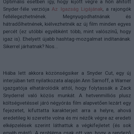
Optimális esetben így, hogy kijött végre a hőn áhított
Snyder-féle verziója
Az Igazság Ligájának
, a rajongók
fellélegezhetnének. Megnyugodhatnának és
hátradőlhetnének, kiélvezhetnék az új film minden egyes
percét (ez utóbbi egyébként több, mint valószínű, hogy
igaz is). Ehelyett újabb hashtag-mozgalmat indítanának.
Sikerrel járhatnak? Nos...
Hiába lett akkora közönségsiker a Snyder Cut, egy új
interjúban tett nyilatkozata alapján Ann Sarnoff, a Warner
igazgatója elhatárolódik attól, hogy folytassák a Zack
Snyderrel való közös munkát. A hetvenmilliós plusz
költségvetéssel járó négyórás film alapvetően lezárt egy
fejezetet, kifuttatta karakterjeit arra a helyre, ahová
eredetileg ki szerette volna és mi nézők végre az eredeti
elképzelések szerint láthattuk a végkifejletet (és sok
egyéb mást). A probléma csak ott van, hogy a rendező