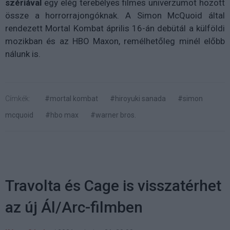
szériával
egy elég terebélyes filmes univerzumot hozott
össze a horrorrajongóknak. A Simon McQuoid által
rendezett Mortal Kombat április 16-án debütál a külföldi
mozikban és az HBO Maxon, remélhetőleg minél előbb
nálunk is.
Címkék:
#mortal kombat
#hiroyuki sanada
#simon
mcquoid
#hbo max
#warner bros.
Travolta és Cage is visszatérhet
az új Ál/Arc-filmben