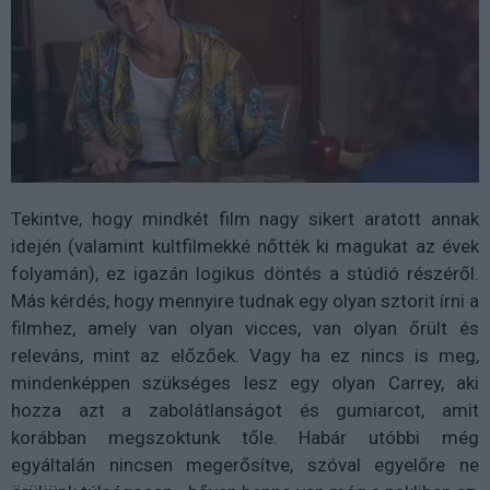
Tekintve, hogy mindkét film nagy sikert aratott annak
idején (valamint kultfilmekké nőtték ki magukat az évek
folyamán), ez igazán logikus döntés a stúdió részéről.
Más kérdés, hogy mennyire tudnak egy olyan sztorit írni a
filmhez, amely van olyan vicces, van olyan őrült és
releváns, mint az előzőek. Vagy ha ez nincs is meg,
mindenképpen szükséges lesz egy olyan Carrey, aki
hozza azt a zabolátlanságot és gumiarcot, amit
korábban megszoktunk tőle. Habár utóbbi még
egyáltalán nincsen megerősítve, szóval egyelőre ne