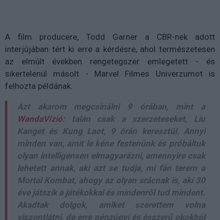
A film producere, Todd Garner a CBR-nek adott
interjújában tért ki erre a kérdésre, ahol természetesen
az elmúlt években rengetegszer emlegetett - és
sikertelenül másolt - Marvel Filmes Univerzumot is
felhozta példának.
Azt akarom megcsinálni 9 órában, mint a
WandaVízió
: talán csak a szerzeteseket, Liu
Kanget és Kung Laot, 9 órán keresztül. Annyi
minden van, amit le kéne festenünk és próbáltuk
olyan intelligensen elmagyarázni, amennyire csak
lehetett annak, aki azt se tudja, mi fán terem a
Mortal Kombat, ahogy az olyan srácnak is, aki 30
éve játszik a játékokkal és mindenről tud mindent.
Akadtak dolgok, amiket szerettem volna
viszontlátni, de erre pénzügyi és ésszerű okokból