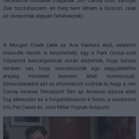
felfedezte mindenki magának Jim Carrey őrült sármját
(bár hozzáteszem: én még nem láttam a Sonicot, csak
az olvasottak alapján feltételezek).
A Morgan Creek (akik az Ace Ventura első, valamint
második részét is készítették) egy a Park Circus-szal
folytatott beszélgetésük során elejtették, hogy bizony
tervben van, hogy visszahozzák egy nagyjátékfilm
erejéig mindenki kedvenc állati nyomozóját.
Elmondásukból azt az információt szűrtük le, hogy a Jim
Carrey nevével fémjelzett film az Amazon égisze alatt
fog elkészülni és a forgatókönyvön a Sonic, a sündisznó
írói, Pat Casey és Josh Miller fognak dolgozni.