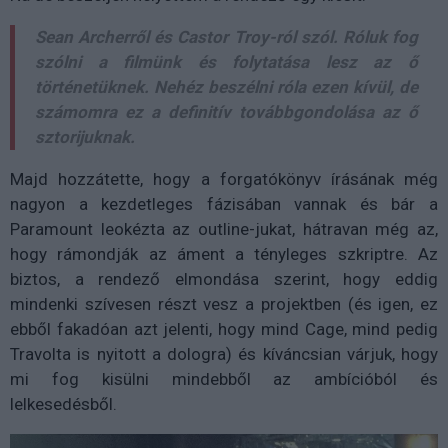
Sean Archerről és Castor Troy-ról szól. Róluk fog
szólni a filmünk és folytatása lesz az ő
történetüknek. Nehéz beszélni róla ezen kívül, de
számomra ez a definitív továbbgondolása az ő
sztorijuknak.
Majd hozzátette, hogy a forgatókönyv írásának még
nagyon a kezdetleges fázisában vannak és bár a
Paramount leokézta az outline-jukat, hátravan még az,
hogy rámondják az áment a tényleges szkriptre. Az
biztos, a rendező elmondása szerint, hogy eddig
mindenki szívesen részt vesz a projektben (és igen, ez
ebből fakadóan azt jelenti, hogy mind Cage, mind pedig
Travolta is nyitott a dologra) és kíváncsian várjuk, hogy
mi fog kisülni mindebből az ambícióból és
lelkesedésből.