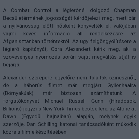
A Combat Control a légierőnél dolgozó Chapman
Becsületérmének jogosságát kérdőjelezi meg, mert bár
a nyilvánosság előtt hősként könyvelték el, valójában
vajmi kevés információ áll rendelkezésre az
Afganisztánban történtekről. Az ügy felgöngyölítésére a
légierő kapitányát, Cora Alexandert kérik meg, aki a
szövevényes nyomozás során saját megváltás-útját is
bejárja.
Alexander szerepére egyelőre nem találtak színésznőt,
de a háborús filmet már megjárt Gyllenhaalra
(Börnyakúak) már biztosan számíthatunk. A
forgatókönyvet Michael Russell Gunn (Híradósok,
Billions) jegyzi a New York Times bestsellere, az Alone at
Dawn (Egyedül hajnalban) alapján, melynek egyik
szerzője,
Dan Schilling katonai tanácsadóként működik
közre a film elkészítésében.