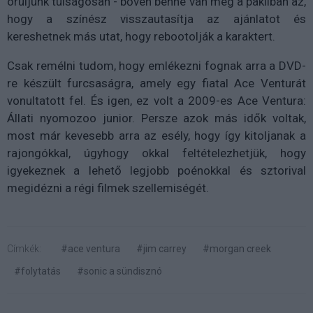
örüljünk túlságosan - bőven benne van még a pakliban az,
hogy a színész visszautasítja az ajánlatot és
kereshetnek más utat, hogy rebootolják a karaktert.
Csak remélni tudom, hogy emlékezni fognak arra a DVD-
re készült furcsaságra, amely egy fiatal Ace Venturát
vonultatott fel. És igen, ez volt a 2009-es Ace Ventura:
Állati nyomozoo junior. Persze azok más idők voltak,
most már kevesebb arra az esély, hogy így kitoljanak a
rajongókkal, úgyhogy okkal feltételezhetjük, hogy
igyekeznek a lehető legjobb poénokkal és sztorival
megidézni a régi filmek szellemiségét.
Címkék:
#ace ventura
#jim carrey
#morgan creek
#folytatás
#sonic a sündisznó