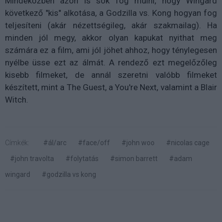
Mindeközben azon is sok fog múlni, hogy Wingard
következő "kis" alkotása, a Godzilla vs. Kong hogyan fog
teljesíteni (akár nézettségileg, akár szakmailag). Ha
minden jól megy, akkor olyan kapukat nyithat meg
számára ez a film, ami jól jöhet ahhoz, hogy ténylegesen
nyélbe üsse ezt az álmát. A rendező ezt megelőzőleg
kisebb filmeket, de annál szeretni valóbb filmeket
készített, mint a The Guest, a You're Next, valamint a Blair
Witch.
Címkék:
#ál/arc
#face/off
#john woo
#nicolas cage
#john travolta
#folytatás
#simon barrett
#adam
wingard
#godzilla vs kong