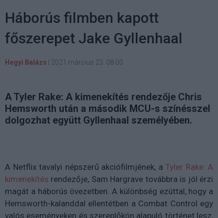
Háborús filmben kapott
főszerepet Jake Gyllenhaal
Hegyi Balázs
|
2021 március 23. 08:00
A Tyler Rake: A kimenekítés rendezője Chris
Hemsworth után a második MCU-s színésszel
dolgozhat együtt Gyllenhaal személyében.
A Netflix tavalyi népszerű akciófilmjének, a
Tyler Rake: A
kimenekítés
rendezője, Sam Hargrave továbbra is jól érzi
magát a háborús övezetben. A különbség ezúttal, hogy a
Hemsworth-kalanddal ellentétben a Combat Control egy
valós eseményeken és szereplőkön alapuló történet lesz,