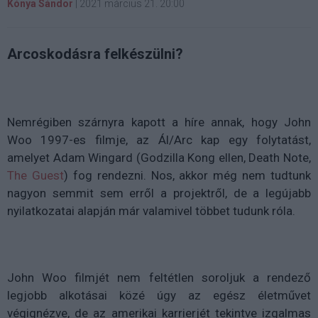
Kónya Sándor
|
2021 március 21. 20:00
Arcoskodásra felkészülni?
Nemrégiben szárnyra kapott a híre annak, hogy John
Woo 1997-es filmje, az Ál/Arc kap egy folytatást,
amelyet Adam Wingard (Godzilla Kong ellen, Death Note,
The Guest
) fog rendezni. Nos, akkor még nem tudtunk
nagyon semmit sem erről a projektről, de a legújabb
nyilatkozatai alapján már valamivel többet tudunk róla.
John Woo filmjét nem feltétlen soroljuk a rendező
legjobb alkotásai közé úgy az egész életművet
végignézve, de az amerikai karrierjét tekintve izgalmas