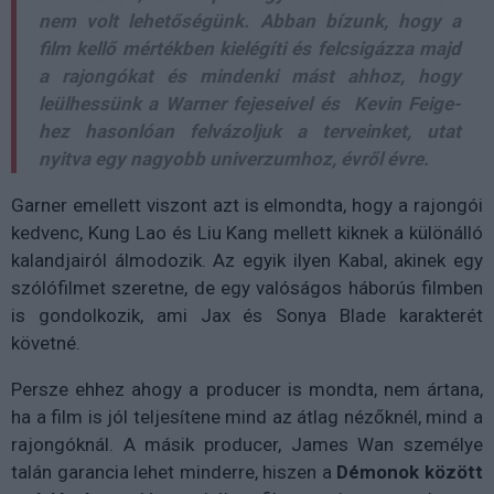
nem volt lehetőségünk. Abban bízunk, hogy a
film kellő mértékben kielégíti és felcsigázza majd
a rajongókat és mindenki mást ahhoz, hogy
leülhessünk a Warner fejeseivel és Kevin Feige-
hez hasonlóan felvázoljuk a terveinket, utat
nyitva egy nagyobb univerzumhoz, évről évre.
Garner emellett viszont azt is elmondta, hogy a rajongói
kedvenc, Kung Lao és Liu Kang mellett kiknek a különálló
kalandjairól álmodozik. Az egyik ilyen Kabal, akinek egy
szólófilmet szeretne, de egy valóságos háborús filmben
is gondolkozik, ami Jax és Sonya Blade karakterét
követné.
Persze ehhez ahogy a producer is mondta, nem ártana,
ha a film is jól teljesítene mind az átlag nézőknél, mind a
rajongóknál. A másik producer, James Wan személye
talán garancia lehet minderre, hiszen a
Démonok között