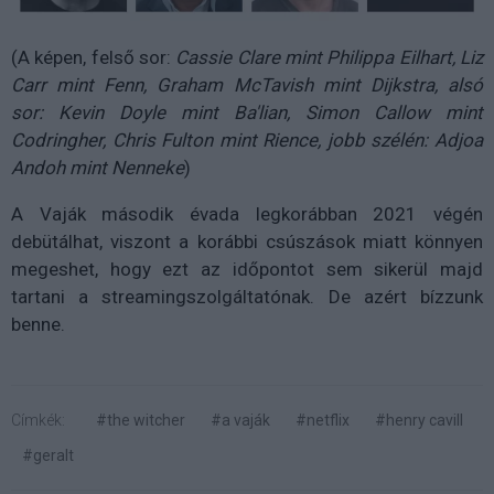
(A képen, felső sor:
Cassie Clare mint Philippa Eilhart, Liz
Carr mint Fenn, Graham McTavish mint Dijkstra, alsó
sor: Kevin Doyle mint Ba'lian, Simon Callow mint
Codringher, Chris Fulton mint Rience, jobb szélén: Adjoa
Andoh mint Nenneke
)
A Vaják második évada legkorábban 2021 végén
debütálhat, viszont a korábbi csúszások miatt könnyen
megeshet, hogy ezt az időpontot sem sikerül majd
tartani a streamingszolgáltatónak. De azért bízzunk
benne.
Címkék:
#the witcher
#a vaják
#netflix
#henry cavill
#geralt