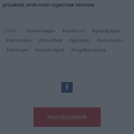
projektek, amik miatt izgatottak lehetünk.
Címkék:
#justice league
#snyder cut
#igazság ligája
#zack snyder
#ben affleck
#gal gadot
#joss whedon
#david ayer
#suicide squad
#öngyilkos osztag
Hozzászólások