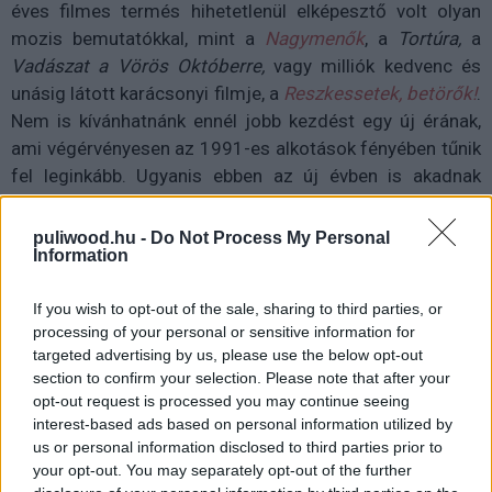
éves filmes termés hihetetlenül elképesztő volt olyan
mozis bemutatókkal, mint a
Nagymenők
, a
Tortúra,
a
Vadászat a Vörös Októberre,
vagy milliók kedvenc és
unásig látott karácsonyi filmje, a
Reszkessetek, betörők!
.
Nem is kívánhatnánk ennél jobb kezdést egy új érának,
ami végérvényesen az 1991-es alkotások fényében tűnik
fel leginkább. Ugyanis ebben az új évben is akadnak
igencsak kiemelkedő filmek, de szembetűnően
megcsappanni látszott a számuk.
puliwood.hu -
Do Not Process My Personal
Information
If you wish to opt-out of the sale, sharing to third parties, or
processing of your personal or sensitive information for
targeted advertising by us, please use the below opt-out
section to confirm your selection. Please note that after your
1991-et szó szerint letarolta Arnold Schwarzenegger és
opt-out request is processed you may continue seeing
James Cameron mozija, a
Terminátor 2: Az ítélet napja
.
interest-based ads based on personal information utilized by
Egy a mai napig frenetikus alkotásról beszélhetünk, amit
us or personal information disclosed to third parties prior to
pár éve újfent bemutattak a mozikban - sokunk nagy
your opt-out. You may separately opt-out of the further
örömére. A T-800-as kaland után viszont nem mehetünk