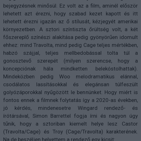
bejegyzésnek minősül. Ez volt az a film, aminél először
lehetett azt érezni, hogy szabad kezet kapott és itt
lehetett érezni igazán az ő stílusát, kézjegyét amerikai
környezetben. A sztori színtiszta őrültség volt, a két
főszereplő színészi alakítása pedig gyönyörűen idomult
ehhez: mind Travolta, mind pedig Cage teljes mértékben,
habzó szájjal, teljes mellbedobással tolta túl a
gonosztevő szerepét (milyen szerencse, hogy a
koncepciónak hála mindketten belekóstolhattak).
Mindeközben pedig Woo melodramatikus elánnal,
csodálatos lassításokkal és elegánsan túlfeszült
golyózáporokkal nyűgözött le bennünket. Hogy miért is
fontos ennek a filmnek folytatás így a 2020-as években,
jó kérdés, mindenesetre Wingard rendező- és
írótársával, Simon Barrettel fogja írni és nagyon úgy
tűnik, hogy a sztoriban kiemelt helye lesz Castor
(Travolta/Cage) és Troy (Cage/Travolta) karakterének.
Na de beszéljen helyettem a rendező egy kicsit: