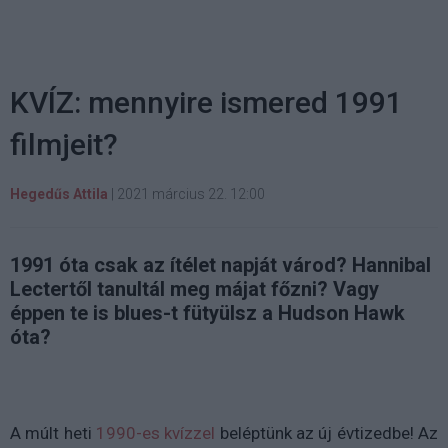
KVÍZ: mennyire ismered 1991
filmjeit?
Hegedűs Attila
|
2021 március 22. 12:00
1991 óta csak az ítélet napját várod? Hannibal
Lectertől tanultál meg májat főzni? Vagy
éppen te is blues-t fütyülsz a Hudson Hawk
óta?
A múlt heti
1990-es kvízzel
beléptünk az új évtizedbe! Az