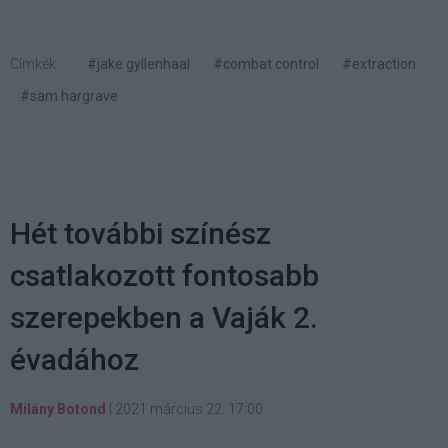
Címkék:
#jake gyllenhaal
#combat control
#extraction
#sam hargrave
Hét további színész
csatlakozott fontosabb
szerepekben a Vaják 2.
évadához
Milány Botond
|
2021 március 22. 17:00