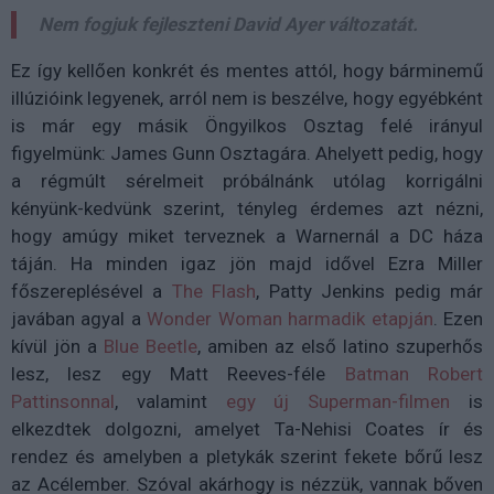
Nem fogjuk fejleszteni David Ayer változatát.
Ez így kellően konkrét és mentes attól, hogy bárminemű
illúzióink legyenek, arról nem is beszélve, hogy egyébként
is már egy másik Öngyilkos Osztag felé irányul
figyelmünk: James Gunn Osztagára. Ahelyett pedig, hogy
a régmúlt sérelmeit próbálnánk utólag korrigálni
kényünk-kedvünk szerint, tényleg érdemes azt nézni,
hogy amúgy miket terveznek a Warnernál a DC háza
táján. Ha minden igaz jön majd idővel Ezra Miller
főszereplésével a
The Flash
, Patty Jenkins pedig már
javában agyal a
Wonder Woman harmadik etapján
. Ezen
kívül jön a
Blue Beetle
, amiben az első latino szuperhős
lesz, lesz egy Matt Reeves-féle
Batman Robert
Pattinsonnal
, valamint
egy új Superman-filmen
is
elkezdtek dolgozni, amelyet Ta-Nehisi Coates ír és
rendez és amelyben a pletykák szerint fekete bőrű lesz
az Acélember. Szóval akárhogy is nézzük, vannak bőven