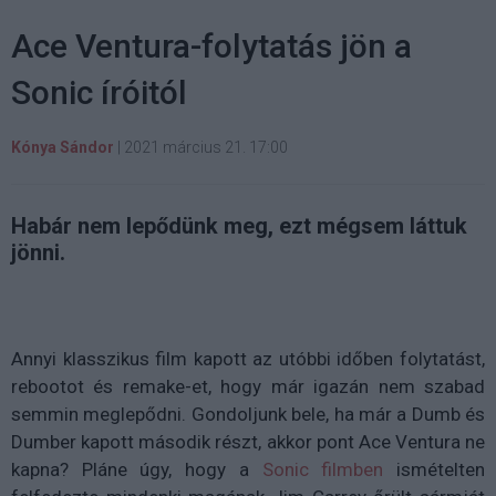
Ace Ventura-folytatás jön a
Sonic íróitól
Kónya Sándor
|
2021 március 21. 17:00
Habár nem lepődünk meg, ezt mégsem láttuk
jönni.
Annyi klasszikus film kapott az utóbbi időben folytatást,
rebootot és remake-et, hogy már igazán nem szabad
semmin meglepődni. Gondoljunk bele, ha már a Dumb és
Dumber kapott második részt, akkor pont Ace Ventura ne
kapna? Pláne úgy, hogy a
Sonic filmben
ismételten