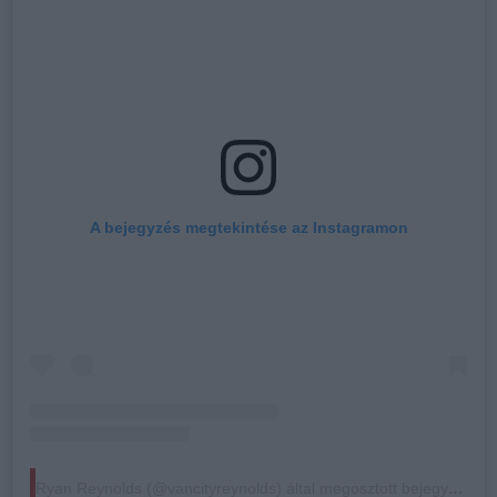
A bejegyzés megtekintése az Instagramon
Ryan Reynolds (@vancityreynolds) által megosztott bejegyzés