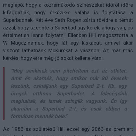
meglepő, hogy a közreműködő színészeket időről időre
kifaggatják, hogy érkezik-e valaha is folytatása a
Superbadnek. Két éve Seth Rogen zárta rövidre a témát
azzal, hogy szerinte a Superbad úgy kerek, ahogy van, és
értelmetlen lenne folytatni. Ellenben Hill megosztotta a
W Magazine-nek, hogy lát egy kiskaput, amivel akár
viszont láthatnánk McKúrékat a vásznon. Az már más
kérdés, hogy erre még jó sokat kellene várni.
"Még senkinek sem pitcheltem ezt az ötletet.
Amit én akarnék, hogy amikor már 80 évesek
leszünk, csináljunk egy Superbad 2-t. Kb. egy
öregek otthona Superbadet. A feleségeink
meghaltak, és ismét szinglik vagyunk. Én így
akarnám a Superbad 2-t, és csak ebben a
formában mennék bele."
Az 1983-as születésű Hill ezzel egy 2063-as premiert