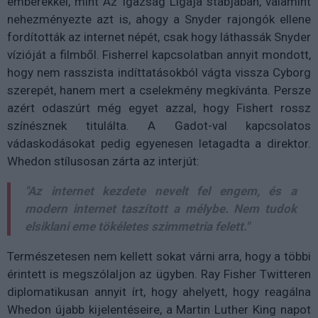
emberekkel, mint Az Igazság Ligája stábjában, valamint
nehezményezte azt is, ahogy a Snyder rajongók ellene
fordították az internet népét, csak hogy láthassák Snyder
vízióját a filmből. Fisherrel kapcsolatban annyit mondott,
hogy nem rasszista indíttatásokból vágta vissza Cyborg
szerepét, hanem mert a cselekmény megkívánta. Persze
azért odaszúrt még egyet azzal, hogy Fishert rossz
színésznek titulálta. A Gadot-val kapcsolatos
vádaskodásokat pedig egyenesen letagadta a direktor.
Whedon stílusosan zárta az interjút:
"Az internet kezdete nevelt fel engem, és a
modern internet taszított a mélybe. Nem tudok
elsiklani eme tökéletes szimmetria felett."
Természetesen nem kellett sokat várni arra, hogy a többi
érintett is megszólaljon az ügyben. Ray Fisher Twitteren
diplomatikusan annyit írt, hogy ahelyett, hogy reagálna
Whedon újabb kijelentéseire, a Martin Luther King napot