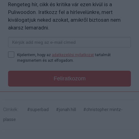
Rengeteg hír, cikk és kritika vár ezen kívül is a
Puliwoodon. Iratkozz fel a hírlevelünkre, mert
kiválogatjuk neked azokat, amikről biztosan nem
akarsz lemaradni.
Kijelentem, hogy az
adatkezelési nyilatkozat
tartalmát
megismertem és azt elfogadom.
Feliratkozom
Címkék:
#superbad
#jonah hill
#christopher mintz-
plasse