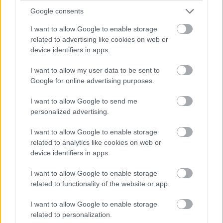
szerepet nem kaptam meg. A Shazam volt az
Google consents
egyik. A Deadpool univerzumba is próbálkoztam
bekerülni, de visszautasítottak. A Marvel-
I want to allow Google to enable storage
univerzumot is megpróbáltam, szintén
related to advertising like cookies on web or
device identifiers in apps.
visszautasítás lett a vége. De tudjátok,
próbálkoztam tovább. Gyerekfejjel gondolkozom
I want to allow my user data to be sent to
még ma is, úgyhogy a Shazam hihetetlenül
Google for online advertising purposes.
izgalmas volt számomra. És miután többször is
I want to allow Google to send me
elolvastam a szkriptet, úgy voltam vele, hogy ez
personalized advertising.
most nem egy muszáj projekt lenne, hanem amit
tényleg szívesen csinálnék."
I want to allow Google to enable storage
related to analytics like cookies on web or
Cena azóta már a bőség zavarában szenved, és
device identifiers in apps.
elmondása szerint nincs olyan megkeresés, amit ne
azzal kezdene, hogy elolvasná először a forgatókönyvet.
I want to allow Google to enable storage
related to functionality of the website or app.
Kivéve, ha egy bizonyos James Gunn keresi meg őt.
I want to allow Google to enable storage
"James Gunn az egyetlen ember, akiben vakon
related to personalization.
megbízom. Vakon megbízom benne a