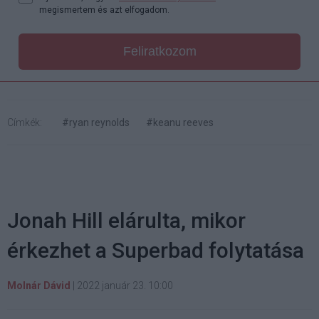
megismertem és azt elfogadom.
Feliratkozom
Címkék:
#ryan reynolds
#keanu reeves
Jonah Hill elárulta, mikor
érkezhet a Superbad folytatása
Molnár Dávid
|
2022 január 23. 10:00