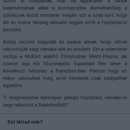
tűzött ki maguknak, már ha egyáltalán a társai
belemennének ebbe a koncepcióba. Remélhetőleg a
színészek közül mindenki megéri ezt a szép kort, hogy
40 év múlva tényleg aktuális legyen erről a folytatásról
beszélni.
Addig viszont nagyobb az esélye annak, hogy idővel
rebootolják vagy remake-elik az eredetit. Ezt a véleményt
osztja a McKúrt alakító Christopher Mintz-Plasse, aki
szerint egy női főszereplős Superbad film lehet a
következő felvonás a franchise-ban. Persze hogy ez
mikor valósulhat meg, arról mindenki csak találgathat
egyelőre.
Ti megnéznétek bármilyen jellegű folytatást, remake-et
vagy rebootot a Superbadből?
Ezt láttad már?