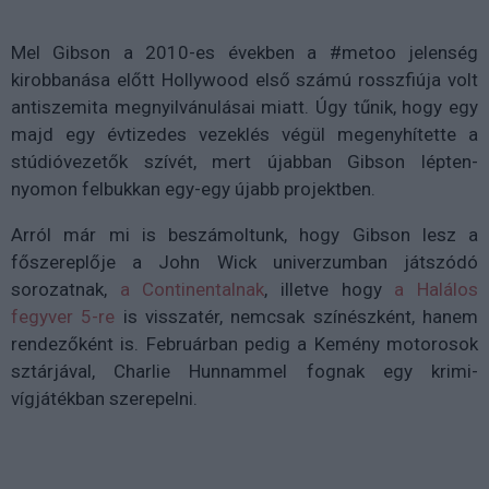
Mel Gibson a 2010-es években a #metoo jelenség
kirobbanása előtt Hollywood első számú rosszfiúja volt
antiszemita megnyilvánulásai miatt. Úgy tűnik, hogy egy
majd egy évtizedes vezeklés végül megenyhítette a
stúdióvezetők szívét, mert újabban Gibson lépten-
nyomon felbukkan egy-egy újabb projektben.
Arról már mi is beszámoltunk, hogy Gibson lesz a
főszereplője a John Wick univerzumban játszódó
sorozatnak,
a Continentalnak
, illetve hogy
a Halálos
fegyver 5-re
is visszatér, nemcsak színészként, hanem
rendezőként is. Februárban pedig a Kemény motorosok
sztárjával, Charlie Hunnammel fognak egy krimi-
vígjátékban szerepelni.