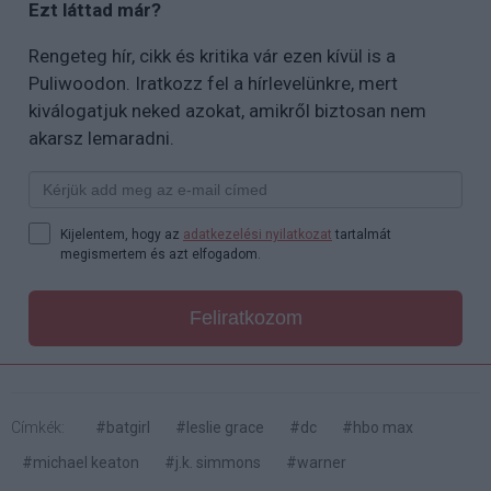
Ezt láttad már?
Rengeteg hír, cikk és kritika vár ezen kívül is a
Puliwoodon. Iratkozz fel a hírlevelünkre, mert
kiválogatjuk neked azokat, amikről biztosan nem
akarsz lemaradni.
Kijelentem, hogy az
adatkezelési nyilatkozat
tartalmát
megismertem és azt elfogadom.
Feliratkozom
Címkék:
#batgirl
#leslie grace
#dc
#hbo max
#michael keaton
#j.k. simmons
#warner