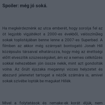
Spoiler: még jó soká.
Ha megkérdeznénk az utca emberét, hogy sorolja fel az
öt legjobb vígjátékot a 2000-es évekből, valószínűleg
sokak toplistájában benne lenne a 2007-es Superbad. A
filmben az akkor még szárnyait bontogató Jonah Hill
középsulis társaival elhatározza, hogy még az érettségi
előtt elveszítik szüzességüket, ám ez a nemes célkitűzés
sokkal nehezebben jön össze nekik, mint azt gondolták
volna. Az őrült éjszaka megannyi vicces helyzetet és
abszurd jelenetet tartogat a nézők számára is, amivel
sokak szívébe lopták be magukat Hillék.
Mivel a folytatások és remake-ek korát éljük, nem