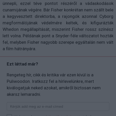
ünnepli, ezzel téve pontot részéről a vádaskodások
cunamijának végére. Bár Fisher konkrétan nem szállt bele
a kegyvesztett direktorba, a rajongók azonnal Cyborg
megformálójának védelmére keltek, és kifigurázták
Whedon megállapítását, miszerint Fisher rossz színész
lett volna. Példának pont a Snyder-féle változatot hozták
fel, melyben Fisher nagyobb szerepe egyáltalán nem vált
a film hátrányára.
Ezt láttad már?
Rengeteg hír, cikk és kritika vár ezen kívül is a
Puliwoodon. Iratkozz fel a hírlevelünkre, mert
kiválogatjuk neked azokat, amikről biztosan nem
akarsz lemaradni.