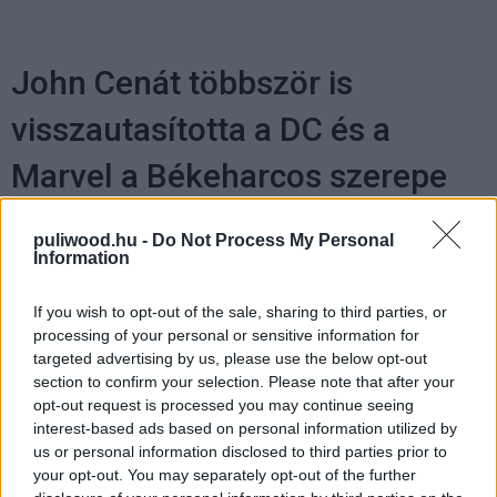
John Cenát többször is
visszautasította a DC és a
Marvel a Békeharcos szerepe
előtt
puliwood.hu -
Do Not Process My Personal
Information
Molnár Dávid
|
2022 január 23. 08:04
If you wish to opt-out of the sale, sharing to third parties, or
processing of your personal or sensitive information for
A színész elárulta, hogy milyen projektekről
targeted advertising by us, please use the below opt-out
maradt le, mielőtt James Gunn bizalmat
section to confirm your selection. Please note that after your
opt-out request is processed you may continue seeing
szavazott volna neki.
interest-based ads based on personal information utilized by
us or personal information disclosed to third parties prior to
your opt-out. You may separately opt-out of the further