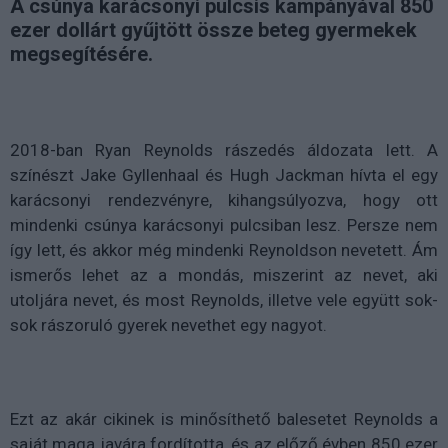
A csúnya karácsonyi pulcsis kampányával 850
ezer dollárt gyűjtött össze beteg gyermekek
megsegítésére.
2018-ban Ryan Reynolds rászedés áldozata lett. A
színészt Jake Gyllenhaal és Hugh Jackman hívta el egy
karácsonyi rendezvényre, kihangsúlyozva, hogy ott
mindenki csúnya karácsonyi pulcsiban lesz. Persze nem
így lett, és akkor még mindenki Reynoldson nevetett. Ám
ismerős lehet az a mondás, miszerint az nevet, aki
utoljára nevet, és most Reynolds, illetve vele együtt sok-
sok rászoruló gyerek nevethet egy nagyot.
Ezt az akár cikinek is minősíthető balesetet Reynolds a
saját maga javára fordította, és az előző évben 850 ezer