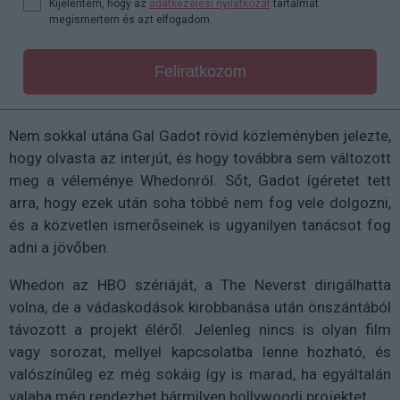
Kijelentem, hogy az
adatkezelési nyilatkozat
tartalmát
megismertem és azt elfogadom.
Feliratkozom
Nem sokkal utána Gal Gadot rövid közleményben jelezte,
hogy olvasta az interjút, és hogy továbbra sem változott
meg a véleménye Whedonról. Sőt, Gadot ígéretet tett
arra, hogy ezek után soha többé nem fog vele dolgozni,
és a közvetlen ismerőseinek is ugyanilyen tanácsot fog
adni a jövőben.
Whedon az HBO szériáját, a The Neverst dirigálhatta
volna, de a vádaskodások kirobbanása után önszántából
távozott a projekt éléről. Jelenleg nincs is olyan film
vagy sorozat, mellyel kapcsolatba lenne hozható, és
valószínűleg ez még sokáig így is marad, ha egyáltalán
valaha még rendezhet bármilyen hollywoodi projektet.