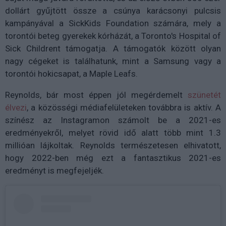
dollárt gyűjtött össze a csúnya karácsonyi pulcsis
kampányával a SickKids Foundation számára, mely a
torontói beteg gyerekek kórházát, a Toronto's Hospital of
Sick Childrent támogatja. A támogatók között olyan
nagy cégeket is találhatunk, mint a Samsung vagy a
torontói hokicsapat, a Maple Leafs.
Reynolds, bár most éppen jól megérdemelt
szünetét
élvezi
, a közösségi médiafelületeken továbbra is aktív. A
színész az Instagramon számolt be a 2021-es
eredményekről, melyet rövid idő alatt több mint 1.3
millióan lájkoltak. Reynolds természetesen elhivatott,
hogy 2022-ben még ezt a fantasztikus 2021-es
eredményt is megfejeljék.