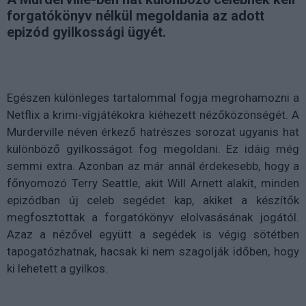
forgatókönyv nélkül megoldania az adott
epizód gyilkossági ügyét.
Egészen különleges tartalommal fogja megrohamozni a
Netflix a krimi-vígjátékokra kiéhezett nézőközönségét. A
Murderville néven érkező hatrészes sorozat ugyanis hat
különböző gyilkosságot fog megoldani. Ez idáig még
semmi extra. Azonban az már annál érdekesebb, hogy a
főnyomozó Terry Seattle, akit Will Arnett alakít, minden
epizódban új celeb segédet kap, akiket a készítők
megfosztottak a forgatókönyv elolvasásának jogától.
Azaz a nézővel együtt a segédek is végig sötétben
tapogatózhatnak, hacsak ki nem szagolják időben, hogy
ki lehetett a gyilkos.