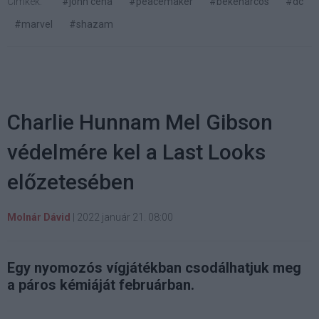
Címkék:
#john cena
#peacemaker
#békeharcos
#dc
#marvel
#shazam
Charlie Hunnam Mel Gibson
védelmére kel a Last Looks
előzetesében
Molnár Dávid
|
2022 január 21. 08:00
Egy nyomozós vígjátékban csodálhatjuk meg
a páros kémiáját februárban.