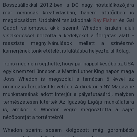
Bosszúállókkal 2012-ben, a DC nagy hőstalálkozójára
már nemcsak kreativitásban, hanem attitűdben is
megbicsaklott. Utóbbiról tanúskodnak
Ray Fisher
és Gal
Gadot vallomásai, akik szerint Whedon kritikán aluli
viselkedéssel borzolta a kedélyeket a forgatás alatt -
rasszista megnyilvánulások mellett a színésznő
karrierjének tönkretételét is kilátásba helyezte, állítólag.
Irons még nem sejthette, hogy pár nappal később az USA
egyik nemzeti ünnepén, a Martin Luther King napon maga
Joss Whedon is megszólal a témában 5 évvel az
ominózus forgatást követően. A direktor a NY Magazine
munkatársának adott interjút a pályafutásáról, melyben
természetesen kitértek Az Igazság Ligája munkálataira
is, amikor is Whedon végre megosztotta a saját
nézőpontját a történtekről.
Whedon szerint sosem dolgozott még gorombább