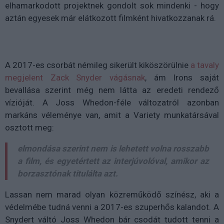
elhamarkodott projektnek gondolt sok mindenki - hogy
aztán egyesek már elátkozott filmként hivatkozzanak rá.
A 2017-es csorbát némileg sikerült kiköszörülnie
a tavaly
megjelent Zack Snyder vágásnak
, ám Irons saját
bevallása szerint még nem látta az eredeti rendező
vízióját. A Joss Whedon-féle változatról azonban
markáns véleménye van, amit a Variety munkatársával
osztott meg:
elmondása szerint nem is lehetett volna rosszabb
a film, és egyetértett az interjúvolóval, amikor az
borzasztónak titulálta azt.
Lassan nem marad olyan közreműködő színész, aki a
védelmébe tudná venni a 2017-es szuperhős kalandot. A
Snydert váltó Joss Whedon bár csodát tudott tenni a