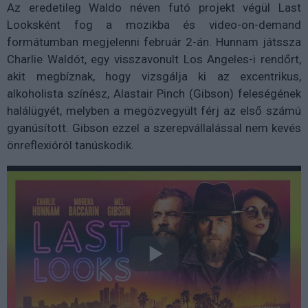
Az eredetileg Waldo néven futó projekt végül Last
Looksként fog a mozikba és video-on-demand
formátumban megjelenni február 2-án. Hunnam játssza
Charlie Waldót, egy visszavonult Los Angeles-i rendőrt,
akit megbíznak, hogy vizsgálja ki az excentrikus,
alkoholista színész, Alastair Pinch (Gibson) feleségének
halálügyét, melyben a megözvegyült férj az első számú
gyanúsított. Gibson ezzel a szerepvállalással nem kevés
önreflexióról tanúskodik.