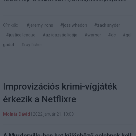
Címkék:
#jeremy irons
#joss whedon
#zack snyder
#justice league
#az igazság ligája
#warner
#dc
#gal
gadot
#ray fisher
Improvizációs krimi-vígjáték
érkezik a Netflixre
Molnár Dávid
|
2022 január 21. 10:00
A Murderville-ben hat különböző celebnek kell