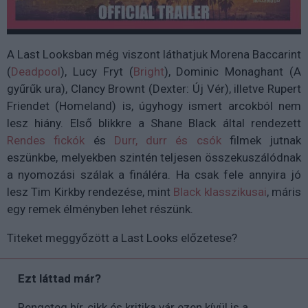
A Last Looksban még viszont láthatjuk Morena Baccarint
(
Deadpool
), Lucy Fryt (
Bright
), Dominic Monaghant (A
gyűrűk ura), Clancy Brownt (Dexter: Új Vér), illetve Rupert
Friendet (Homeland) is, úgyhogy ismert arcokból nem
lesz hiány. Első blikkre a Shane Black által rendezett
Rendes fickók
és
Durr, durr és csók
filmek jutnak
eszünkbe, melyekben szintén teljesen összekuszálódnak
a nyomozási szálak a fináléra. Ha csak fele annyira jó
lesz Tim Kirkby rendezése, mint
Black klasszikusai
, máris
egy remek élményben lehet részünk.
Titeket meggyőzött a Last Looks előzetese?
Ezt láttad már?
Rengeteg hír, cikk és kritika vár ezen kívül is a