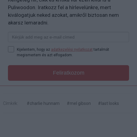
Puliwoodon. Iratkozz fel a hírlevelünkre, mert
kiválogatjuk neked azokat, amikről biztosan nem
akarsz lemaradni.
Kijelentem, hogy az
adatkezelési nyilatkozat
tartalmát
megismertem és azt elfogadom.
Feliratkozom
Címkék:
#charlie hunnam
#mel gibson
#last looks