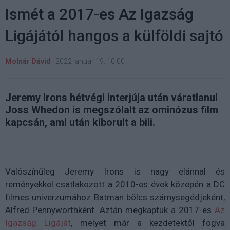
Ismét a 2017-es Az Igazság
Ligájától hangos a külföldi sajtó
Molnár Dávid
|
2022 január 19. 10:00
Jeremy Irons hétvégi interjúja után váratlanul
Joss Whedon is megszólalt az ominózus film
kapcsán, ami után kiborult a bili.
Valószínűleg Jeremy Irons is nagy elánnal és
reményekkel csatlakozott a 2010-es évek közepén a DC
filmes univerzumához Batman bölcs szárnysegédjeként,
Alfred Pennyworthként. Aztán megkaptuk a 2017-es
Az
Igazság Ligáját
, melyet már a kezdetektől fogva