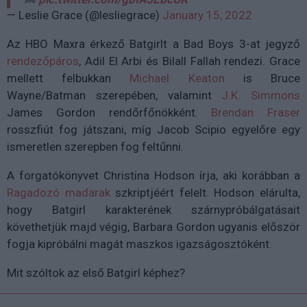
— Leslie Grace (@lesliegrace)
January 15, 2022
Az HBO Maxra érkező Batgirlt a Bad Boys 3-at jegyző
rendezőpáros
, Adil El Arbi és Bilall Fallah rendezi. Grace
mellett felbukkan
Michael Keaton
is Bruce
Wayne/Batman szerepében, valamint
J.K. Simmons
James Gordon rendőrfőnökként.
Brendan Fraser
rosszfiút fog játszani, míg Jacob Scipio egyelőre egy
ismeretlen szerepben fog feltűnni.
A forgatókönyvet Christina Hodson írja, aki korábban a
Ragadozó madarak
szkriptjéért felelt. Hodson elárulta,
hogy Batgirl karakterének szárnypróbálgatásait
követhetjük majd végig, Barbara Gordon ugyanis először
fogja kipróbálni magát maszkos igazságosztóként.
Mit szóltok az első Batgirl képhez?