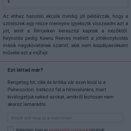
Az ehhez hasonló akciók mindig jól példázzák, hogy a
színészek egy része mennyire igyekszik visszaadni azt a
jót, amit a filmjeiken keresztül kapnak a nézőktől.
Reynolds pedig Keanu Reeves mellett a jótékonykodás
másik nagykövetének számít, akik nem kispályásokként
művelik ezt a műfajt.
Ezt láttad már?
Rengeteg hír, cikk és kritika vár ezen kívül is a
Puliwoodon. Iratkozz fel a hírlevelünkre, mert
kiválogatjuk neked azokat, amikről biztosan nem
akarsz lemaradni.
Kijelentem, hogy az
adatkezelési nyilatkozat
tartalmát