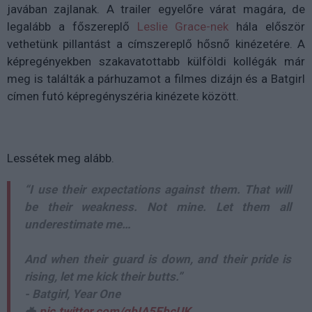
javában zajlanak. A trailer egyelőre várat magára, de
legalább a főszereplő
Leslie Grace-nek
hála először
vethetünk pillantást a címszereplő hősnő kinézetére. A
képregényekben szakavatottabb külföldi kollégák már
meg is találták a párhuzamot a filmes dizájn és a Batgirl
címen futó képregényszéria kinézete között.
Lessétek meg alább.
“I use their expectations against them. That will
be their weakness. Not mine. Let them all
underestimate me…
And when their guard is down, and their pride is
rising, let me kick their butts.”
- Batgirl, Year One
🦇
pic.twitter.com/gbIA5EbcUK