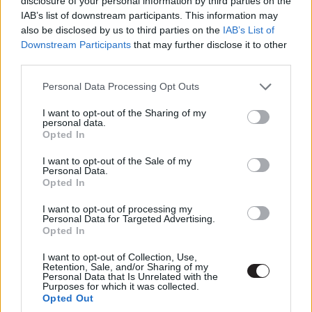
disclosure of your personal information by third parties on the
Dwayne Johnson és Dave Bautista után John Cena is
IAB’s list of downstream participants. This information may
elmondhatja magáról, hogy a pankrációs szamárlétrát
also be disclosed by us to third parties on the
IAB’s List of
Downstream Participants
that may further disclose it to other
megmászva Hollywood egyik legkeresettebb színészeivé
third parties.
vált néhány év leforgása alatt. Talán manapság már nem
kell az újabb és újabb projektek után kajtatnia, hiszen
Please note that this website/app uses one or more Google
Personal Data Processing Opt Outs
azokkal inkább őt találják be, azonban nem is olyan régen
services and may gather and store information including but
not limited to your visit or usage behaviour. You may click to
I want to opt-out of the Sharing of my
még pofont pofonra halmozott a casting jelentkezések
personal data.
grant or deny consent to Google and its third-party tags to
tekintetében.
Opted In
use your data for below specified purposes in below Google
consent section.
I want to opt-out of the Sale of my
Personal Data.
Opted In
Cena a Happy, Sad, Confused című podcast vendégeként
I want to opt-out of processing my
nyílt meg arról a rögös útról, melyről szinte minden
Personal Data for Targeted Advertising.
Opted In
önsegítő könyv és történet mesél: azaz, hogy a
folytonos kudarcok még nem jelentik azt, hogy egyszer
I want to opt-out of Collection, Use,
Retention, Sale, and/or Sharing of my
ne jöhetne össze a régi álom.
Personal Data that Is Unrelated with the
Purposes for which it was collected.
"El sem tudom mondani, mennyi szuperhősös
Opted Out