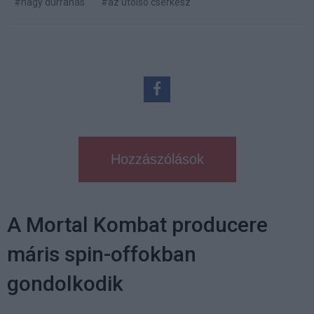
#nagy durranás
#az utolsó cserkész
Hozzászólások
A Mortal Kombat producere
máris spin-offokban
gondolkodik