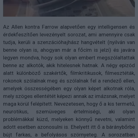
Az Allen kontra Farrow alapvetően egy intelligensen és
érdekfeszítően levezényelt sorozat, ami amennyire csak
tudja, kerüli a szenzációhajhász hangvételt (nyilván van
benne olyan is, ahogyan már a főcím is jelzi) és javára
legyen mondva, hogy sok olyan embert megszólaltattak
benne az alkotók, akik hitelesnek hatnak. A négy epizód
alatt különböző szakértők, filmkritikusok, filmesztéták,
rokonok szólalnak meg és szólalnak fel a rendező ellen,
amelyek összességében egy olyan képet alkotnak róla,
mely szöges ellentétét képezi annak az imázsnak, melyet
maga körül felépített. Nevezetesen, hogy ő a kis termetű,
neurotikus, szemüveges értelmiségi, aki olyan
problémákkal küzd, melyeken könnyű nevetni, valamint
adott esetben azonosulni is. Ehelyett itt ő a báránybőrbe
bújt farkas, a befolyásos szörnyeteg. A sorozatban