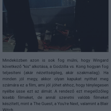
Mindeközben azon is sok fog múlni, hogy Wingard
következő "kis" alkotása, a Godzilla vs. Kong hogyan fog
teljesíteni (akár nézettségileg, akár szakmailag). Ha
minden jól megy, akkor olyan kapukat nyithat meg
számára ez a film, ami jól jöhet ahhoz, hogy ténylegesen
nyélbe üsse ezt az álmát. A rendező ezt megelőzőleg
kisebb filmeket, de annál szeretni valóbb filmeket
készített, mint a The Guest, a You're Next, valamint a Blair
Witch.