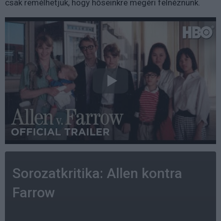
csak remélhetjük, hogy hőseinkre megéri felnéznünk.
Sorozatkritika: Allen kontra
Farrow