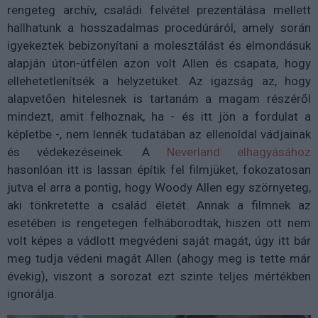
rengeteg archív, családi felvétel prezentálása mellett
hallhatunk a hosszadalmas procedúráról, amely során
igyekeztek bebizonyítani a molesztálást és elmondásuk
alapján úton-útfélen azon volt Allen és csapata, hogy
ellehetetlenítsék a helyzetüket. Az igazság az, hogy
alapvetően hitelesnek is tartanám a magam részéről
mindezt, amit felhoznak, ha - és itt jön a fordulat a
képletbe -, nem lennék tudatában az ellenoldal vádjainak
és védekezéseinek. A
Neverland elhagyásához
hasonlóan itt is lassan építik fel filmjüket, fokozatosan
jutva el arra a pontig, hogy Woody Allen egy szörnyeteg,
aki tönkretette a család életét. Annak a filmnek az
esetében is rengetegen felháborodtak, hiszen ott nem
volt képes a vádlott megvédeni saját magát, úgy itt bár
meg tudja védeni magát Allen (ahogy meg is tette már
évekig), viszont a sorozat ezt szinte teljes mértékben
ignorálja.