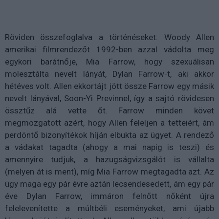
Röviden összefoglalva a történéseket: Woody Allen
amerikai filmrendezőt 1992-ben azzal vádolta meg
egykori barátnője, Mia Farrow, hogy szexuálisan
molesztálta nevelt lányát, Dylan Farrow-t, aki akkor
hétéves volt. Allen ekkortájt jött össze Farrow egy másik
nevelt lányával, Soon-Yi Previnnel, így a sajtó rövidesen
össztűz alá vette őt. Farrow minden követ
megmozgatott azért, hogy Allen feleljen a tetteiért, ám
perdöntő bizonyítékok híján elbukta az ügyet. A rendező
a vádakat tagadta (ahogy a mai napig is teszi) és
amennyire tudjuk, a hazugságvizsgálót is vállalta
(melyen át is ment), míg Mia Farrow megtagadta azt. Az
ügy maga egy pár évre aztán lecsendesedett, ám egy pár
éve Dylan Farrow, immáron felnőtt nőként újra
felelevenítette a múltbéli eseményeket, ami újabb