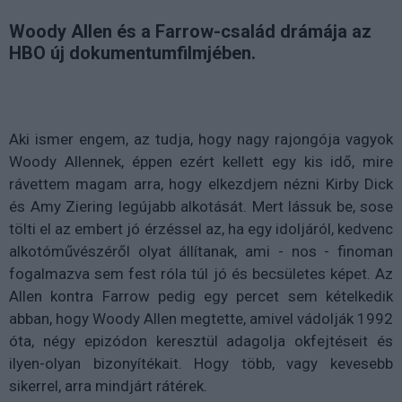
Woody Allen és a Farrow-család drámája az
HBO új dokumentumfilmjében.
Aki ismer engem, az tudja, hogy nagy rajongója vagyok
Woody Allennek, éppen ezért kellett egy kis idő, mire
rávettem magam arra, hogy elkezdjem nézni Kirby Dick
és Amy Ziering legújabb alkotását. Mert lássuk be, sose
tölti el az embert jó érzéssel az, ha egy idoljáról, kedvenc
alkotóművészéről olyat állítanak, ami - nos - finoman
fogalmazva sem fest róla túl jó és becsületes képet. Az
Allen kontra Farrow pedig egy percet sem kételkedik
abban, hogy Woody Allen megtette, amivel vádolják 1992
óta, négy epizódon keresztül adagolja okfejtéseit és
ilyen-olyan bizonyítékait. Hogy több, vagy kevesebb
sikerrel, arra mindjárt rátérek.