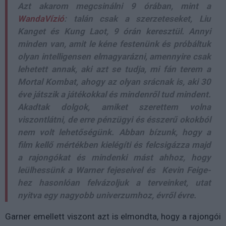
Azt akarom megcsinálni 9 órában, mint a
WandaVízió
: talán csak a szerzeteseket, Liu
Kanget és Kung Laot, 9 órán keresztül. Annyi
minden van, amit le kéne festenünk és próbáltuk
olyan intelligensen elmagyarázni, amennyire csak
lehetett annak, aki azt se tudja, mi fán terem a
Mortal Kombat, ahogy az olyan srácnak is, aki 30
éve játszik a játékokkal és mindenről tud mindent.
Akadtak dolgok, amiket szerettem volna
viszontlátni, de erre pénzügyi és ésszerű okokból
nem volt lehetőségünk. Abban bízunk, hogy a
film kellő mértékben kielégíti és felcsigázza majd
a rajongókat és mindenki mást ahhoz, hogy
leülhessünk a Warner fejeseivel és Kevin Feige-
hez hasonlóan felvázoljuk a terveinket, utat
nyitva egy nagyobb univerzumhoz, évről évre.
Garner emellett viszont azt is elmondta, hogy a rajongói