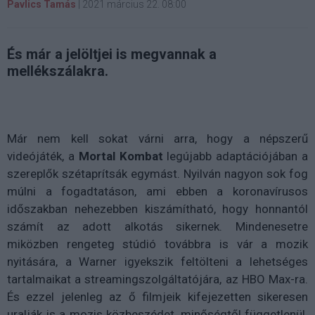
Pavlics Tamás
|
2021 március 22. 08:00
És már a jelöltjei is megvannak a
mellékszálakra.
Már nem kell sokat várni arra, hogy a népszerű
videójáték, a
Mortal Kombat
legújabb adaptációjában a
szereplők szétaprítsák egymást. Nyilván nagyon sok fog
múlni a fogadtatáson, ami ebben a koronavírusos
időszakban nehezebben kiszámítható, hogy honnantól
számít az adott alkotás sikernek. Mindenesetre
miközben rengeteg stúdió továbbra is vár a mozik
nyitására, a Warner igyekszik feltölteni a lehetséges
tartalmaikat a streamingszolgáltatójára, az HBO Max-ra.
És ezzel jelenleg az ő filmjeik kifejezetten sikeresen
uralják is a mozis közbeszédet, minőségtől függetlenül.