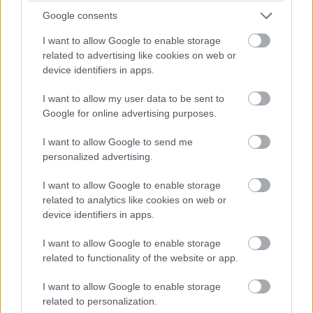
idején (valamint kultfilmekké nőtték ki magukat az évek
Google consents
folyamán), ez igazán logikus döntés a stúdió részéről.
I want to allow Google to enable storage
Más kérdés, hogy mennyire tudnak egy olyan sztorit írni a
related to advertising like cookies on web or
filmhez, amely van olyan vicces, van olyan őrült és
device identifiers in apps.
releváns, mint az előzőek. Vagy ha ez nincs is meg,
I want to allow my user data to be sent to
mindenképpen szükséges lesz egy olyan Carrey, aki
Google for online advertising purposes.
hozza azt a zabolátlanságot és gumiarcot, amit
korábban megszoktunk tőle. Habár utóbbi még
I want to allow Google to send me
egyáltalán nincsen megerősítve, szóval egyelőre ne
personalized advertising.
örüljünk túlságosan - bőven benne van még a pakliban az,
I want to allow Google to enable storage
hogy a színész visszautasítja az ajánlatot és
related to analytics like cookies on web or
kereshetnek más utat, hogy rebootolják a karaktert.
device identifiers in apps.
Csak remélni tudom, hogy emlékezni fognak arra a DVD-
I want to allow Google to enable storage
re készült furcsaságra, amely egy fiatal Ace Venturát
related to functionality of the website or app.
vonultatott fel. És igen, ez volt a 2009-es Ace Ventura:
I want to allow Google to enable storage
Állati nyomozoo junior. Persze azok más idők voltak,
related to personalization.
most már kevesebb arra az esély, hogy így kitoljanak a