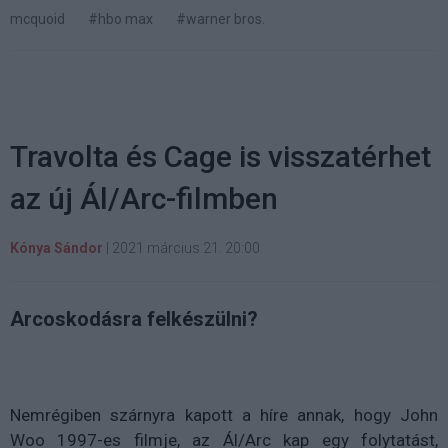
mcquoid
#hbo max
#warner bros.
Travolta és Cage is visszatérhet
az új Ál/Arc-filmben
Kónya Sándor
|
2021 március 21. 20:00
Arcoskodásra felkészülni?
Nemrégiben szárnyra kapott a híre annak, hogy John
Woo 1997-es filmje, az Ál/Arc kap egy folytatást,