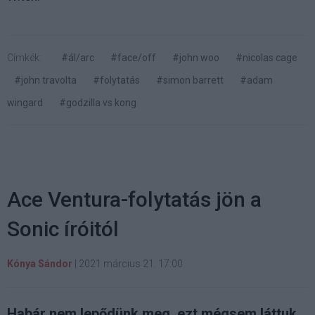
Címkék:
#ál/arc
#face/off
#john woo
#nicolas cage
#john travolta
#folytatás
#simon barrett
#adam
wingard
#godzilla vs kong
Ace Ventura-folytatás jön a
Sonic íróitól
Kónya Sándor
|
2021 március 21. 17:00
Habár nem lepődünk meg, ezt mégsem láttuk