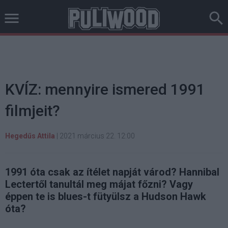
KVÍZ: mennyire ismered 1991
filmjeit?
Hegedűs Attila
|
2021 március 22. 12:00
1991 óta csak az ítélet napját várod? Hannibal
Lectertől tanultál meg májat főzni? Vagy
éppen te is blues-t fütyülsz a Hudson Hawk
óta?