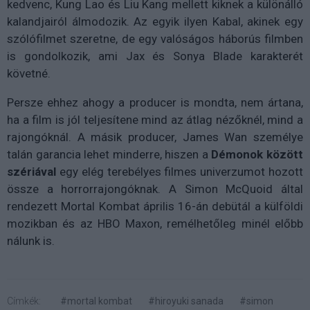
kedvenc, Kung Lao és Liu Kang mellett kiknek a különálló
kalandjairól álmodozik. Az egyik ilyen Kabal, akinek egy
szólófilmet szeretne, de egy valóságos háborús filmben
is gondolkozik, ami Jax és Sonya Blade karakterét
követné.
Persze ehhez ahogy a producer is mondta, nem ártana,
ha a film is jól teljesítene mind az átlag nézőknél, mind a
rajongóknál. A másik producer, James Wan személye
talán garancia lehet minderre, hiszen a
Démonok között
szériával
egy elég terebélyes filmes univerzumot hozott
össze a horrorrajongóknak. A Simon McQuoid által
rendezett Mortal Kombat április 16-án debütál a külföldi
mozikban és az HBO Maxon, remélhetőleg minél előbb
nálunk is.
Címkék:
#mortal kombat
#hiroyuki sanada
#simon