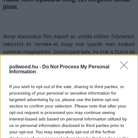
jönni.
Annyi klasszikus film kapott az utóbbi időben folytatást,
rebootot és remake-et, hogy már igazán nem szabad
semmin meglepődni. Gondoljunk bele, ha már a Dumb és
Dumber kapott második részt, akkor pont Ace Ventura ne
puliwood.hu -
Do Not Process My Personal
kapna? Pláne úgy, hogy a
Sonic filmben
ismételten
Information
felfedezte mindenki magának Jim Carrey őrült sármját
(bár hozzáteszem: én még nem láttam a Sonicot, csak
If you wish to opt-out of the sale, sharing to third parties, or
az olvasottak alapján feltételezek).
processing of your personal or sensitive information for
targeted advertising by us, please use the below opt-out
section to confirm your selection. Please note that after your
opt-out request is processed you may continue seeing
A Morgan Creek (akik az Ace Ventura első, valamint
interest-based ads based on personal information utilized by
us or personal information disclosed to third parties prior to
második részét is készítették) egy a Park Circus-szal
your opt-out. You may separately opt-out of the further
folytatott beszélgetésük során elejtették, hogy bizony