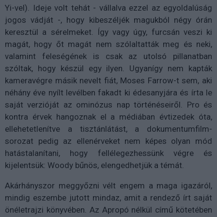
Yi-vel). Ideje volt tehát - vállalva ezzel az egyoldalúság
jogos vádját -, hogy kibeszéljék magukból négy órán
keresztül a sérelmeket. Így vagy úgy, furcsán veszi ki
magát, hogy őt magát nem szólaltatták meg és neki,
valamint feleségének is csak az utolsó pillanatban
szóltak, hogy készül egy ilyen. Ugyanígy nem kapták
kameravégre másik nevelt fiát, Moses Farrow-t sem, aki
néhány éve nyílt levélben fakadt ki édesanyjára és írta le
saját verzióját az ominózus nap történéseiről. Pro és
kontra érvek hangoznak el a médiában évtizedek óta,
ellehetetlenítve a tisztánlátást, a dokumentumfilm-
sorozat pedig az ellenérveket nem képes olyan mód
hatástalanítani, hogy fellélegezhessünk végre és
kijelentsük: Woody bűnös, elengedhetjük a témát.
Akárhányszor meggyőzni vélt engem a maga igazáról,
mindig eszembe jutott mindaz, amit a rendező írt saját
önéletrajzi könyvében. Az Apropó nélkül című kötetében