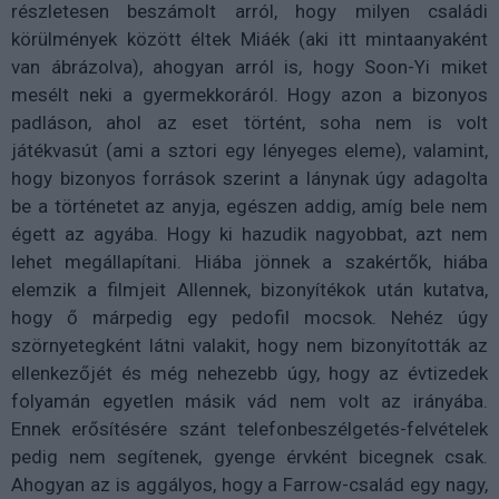
részletesen beszámolt arról, hogy milyen családi
körülmények között éltek Miáék (aki itt mintaanyaként
van ábrázolva), ahogyan arról is, hogy Soon-Yi miket
mesélt neki a gyermekkoráról. Hogy azon a bizonyos
padláson, ahol az eset történt, soha nem is volt
játékvasút (ami a sztori egy lényeges eleme), valamint,
hogy bizonyos források szerint a lánynak úgy adagolta
be a történetet az anyja, egészen addig, amíg bele nem
égett az agyába. Hogy ki hazudik nagyobbat, azt nem
lehet megállapítani. Hiába jönnek a szakértők, hiába
elemzik a filmjeit Allennek, bizonyítékok után kutatva,
hogy ő márpedig egy pedofil mocsok. Nehéz úgy
szörnyetegként látni valakit, hogy nem bizonyították az
ellenkezőjét és még nehezebb úgy, hogy az évtizedek
folyamán egyetlen másik vád nem volt az irányába.
Ennek erősítésére szánt telefonbeszélgetés-felvételek
pedig nem segítenek, gyenge érvként bicegnek csak.
Ahogyan az is aggályos, hogy a Farrow-család egy nagy,