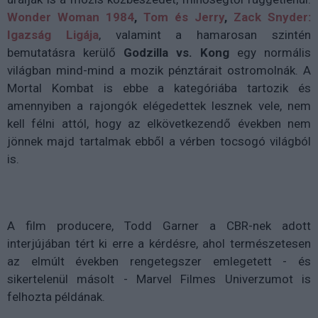
Wonder Woman 1984
,
Tom és Jerry
,
Zack Snyder:
Igazság Ligája
, valamint a hamarosan szintén
bemutatásra kerülő
Godzilla vs. Kong
egy normális
világban mind-mind a mozik pénztárait ostromolnák. A
Mortal Kombat is ebbe a kategóriába tartozik és
amennyiben a rajongók elégedettek lesznek vele, nem
kell félni attól, hogy az elkövetkezendő években nem
jönnek majd tartalmak ebből a vérben tocsogó világból
is.
A film producere, Todd Garner a CBR-nek adott
interjújában tért ki erre a kérdésre, ahol természetesen
az elmúlt években rengetegszer emlegetett - és
sikertelenül másolt - Marvel Filmes Univerzumot is
felhozta példának.