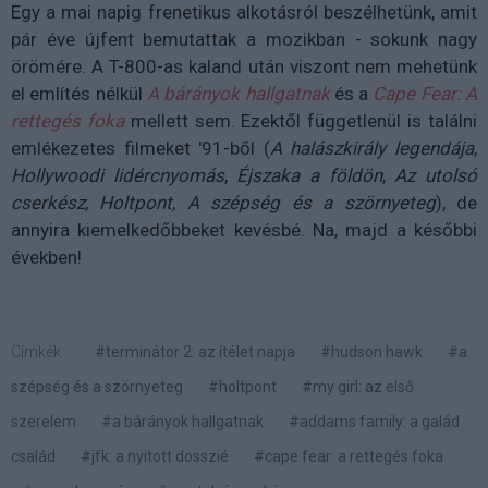
Egy a mai napig frenetikus alkotásról beszélhetünk, amit
pár éve újfent bemutattak a mozikban - sokunk nagy
örömére. A T-800-as kaland után viszont nem mehetünk
el említés nélkül
A bárányok hallgatnak
és a
Cape Fear: A
rettegés foka
mellett sem. Ezektől függetlenül is találni
emlékezetes filmeket '91-ből (
A halászkirály legendája
,
Hollywoodi lidércnyomás
,
Éjszaka a földön
,
Az utolsó
cserkész
,
Holtpont,
A szépség és a szörnyeteg
), de
annyira kiemelkedőbbeket kevésbé. Na, majd a későbbi
években!
Címkék:
#terminátor 2: az ítélet napja
#hudson hawk
#a
szépség és a szörnyeteg
#holtpont
#my girl: az első
szerelem
#a bárányok hallgatnak
#addams family: a galád
család
#jfk: a nyitott dosszié
#cape fear: a rettegés foka