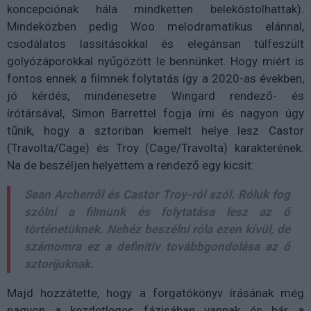
koncepciónak hála mindketten belekóstolhattak).
Mindeközben pedig Woo melodramatikus elánnal,
csodálatos lassításokkal és elegánsan túlfeszült
golyózáporokkal nyűgözött le bennünket. Hogy miért is
fontos ennek a filmnek folytatás így a 2020-as években,
jó kérdés, mindenesetre Wingard rendező- és
írótársával, Simon Barrettel fogja írni és nagyon úgy
tűnik, hogy a sztoriban kiemelt helye lesz Castor
(Travolta/Cage) és Troy (Cage/Travolta) karakterének.
Na de beszéljen helyettem a rendező egy kicsit:
Sean Archerről és Castor Troy-ról szól. Róluk fog
szólni a filmünk és folytatása lesz az ő
történetüknek. Nehéz beszélni róla ezen kívül, de
számomra ez a definitív továbbgondolása az ő
sztorijuknak.
Majd hozzátette, hogy a forgatókönyv írásának még
nagyon a kezdetleges fázisában vannak és bár a