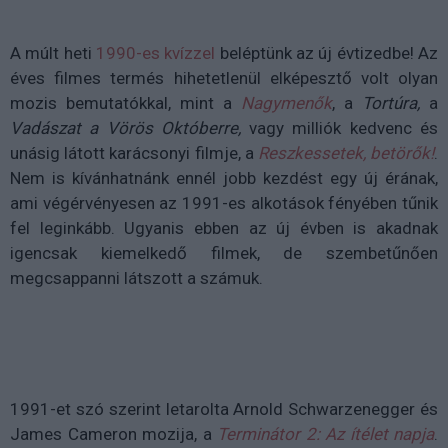
A múlt heti
1990-es kvízzel
beléptünk az új évtizedbe! Az
éves filmes termés hihetetlenül elképesztő volt olyan
mozis bemutatókkal, mint a
Nagymenők
, a
Tortúra,
a
Vadászat a Vörös Októberre,
vagy milliók kedvenc és
unásig látott karácsonyi filmje, a
Reszkessetek, betörők!
.
Nem is kívánhatnánk ennél jobb kezdést egy új érának,
ami végérvényesen az 1991-es alkotások fényében tűnik
fel leginkább. Ugyanis ebben az új évben is akadnak
igencsak kiemelkedő filmek, de szembetűnően
megcsappanni látszott a számuk.
1991-et szó szerint letarolta Arnold Schwarzenegger és
James Cameron mozija, a
Terminátor 2: Az ítélet napja
.