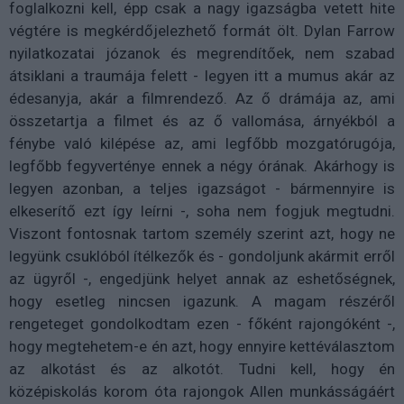
foglalkozni kell, épp csak a nagy igazságba vetett hite
végtére is megkérdőjelezhető formát ölt. Dylan Farrow
nyilatkozatai józanok és megrendítőek, nem szabad
átsiklani a traumája felett - legyen itt a mumus akár az
édesanyja, akár a filmrendező. Az ő drámája az, ami
összetartja a filmet és az ő vallomása, árnyékból a
fénybe való kilépése az, ami legfőbb mozgatórugója,
legfőbb fegyverténye ennek a négy órának. Akárhogy is
legyen azonban, a teljes igazságot - bármennyire is
elkeserítő ezt így leírni -, soha nem fogjuk megtudni.
Viszont fontosnak tartom személy szerint azt, hogy ne
legyünk csuklóból ítélkezők és - gondoljunk akármit erről
az ügyről -, engedjünk helyet annak az eshetőségnek,
hogy esetleg nincsen igazunk. A magam részéről
rengeteget gondolkodtam ezen - főként rajongóként -,
hogy megtehetem-e én azt, hogy ennyire kettéválasztom
az alkotást és az alkotót. Tudni kell, hogy én
középiskolás korom óta rajongok Allen munkásságáért