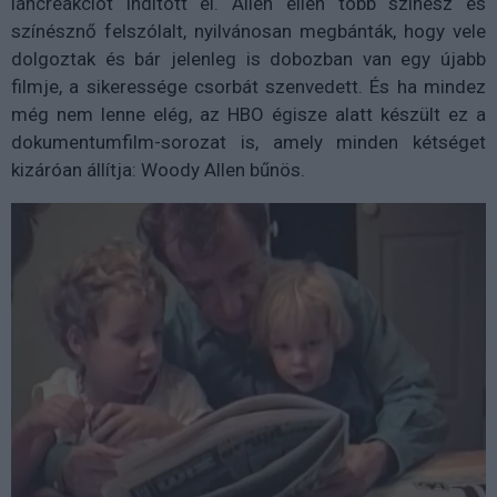
láncreakciót indított el. Allen ellen több színész és
színésznő felszólalt, nyilvánosan megbánták, hogy vele
dolgoztak és bár jelenleg is dobozban van egy újabb
filmje, a sikeressége csorbát szenvedett. És ha mindez
még nem lenne elég, az HBO égisze alatt készült ez a
dokumentumfilm-sorozat is, amely minden kétséget
kizáróan állítja: Woody Allen bűnös.