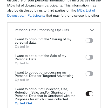
disclosure of your personal information by third parties on the
tervben van, hogy visszahozzák egy nagyjátékfilm
IAB’s list of downstream participants. This information may
erejéig mindenki kedvenc állati nyomozóját.
also be disclosed by us to third parties on the
IAB’s List of
Elmondásukból azt az információt szűrtük le, hogy a Jim
Downstream Participants
that may further disclose it to other
third parties.
Carrey nevével fémjelzett film az Amazon égisze alatt
fog elkészülni és a forgatókönyvön a Sonic, a sündisznó
Please note that this website/app uses one or more Google
Personal Data Processing Opt Outs
írói, Pat Casey és Josh Miller fognak dolgozni.
services and may gather and store information including but
not limited to your visit or usage behaviour. You may click to
I want to opt-out of the Sharing of my
personal data.
grant or deny consent to Google and its third-party tags to
Opted In
use your data for below specified purposes in below Google
consent section.
I want to opt-out of the Sale of my
Personal Data.
Opted In
I want to opt-out of processing my
Personal Data for Targeted Advertising.
Opted In
I want to opt-out of Collection, Use,
Retention, Sale, and/or Sharing of my
Personal Data that Is Unrelated with the
Purposes for which it was collected.
Opted Out
Tekintve, hogy mindkét film nagy sikert aratott annak