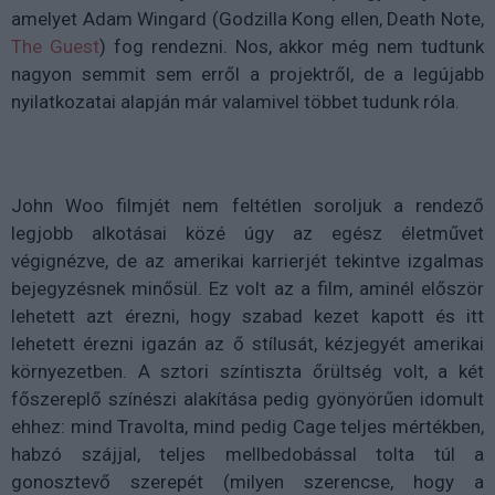
amelyet Adam Wingard (Godzilla Kong ellen, Death Note,
The Guest
) fog rendezni. Nos, akkor még nem tudtunk
nagyon semmit sem erről a projektről, de a legújabb
nyilatkozatai alapján már valamivel többet tudunk róla.
John Woo filmjét nem feltétlen soroljuk a rendező
legjobb alkotásai közé úgy az egész életművet
végignézve, de az amerikai karrierjét tekintve izgalmas
bejegyzésnek minősül. Ez volt az a film, aminél először
lehetett azt érezni, hogy szabad kezet kapott és itt
lehetett érezni igazán az ő stílusát, kézjegyét amerikai
környezetben. A sztori színtiszta őrültség volt, a két
főszereplő színészi alakítása pedig gyönyörűen idomult
ehhez: mind Travolta, mind pedig Cage teljes mértékben,
habzó szájjal, teljes mellbedobással tolta túl a
gonosztevő szerepét (milyen szerencse, hogy a