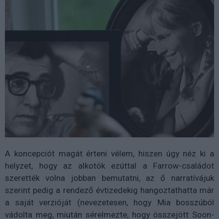
A koncepciót magát érteni vélem, hiszen úgy néz ki a
helyzet, hogy az alkotók ezúttal a Farrow-családot
szerették volna jobban bemutatni, az ő narratívájuk
szerint pedig a rendező évtizedekig hangoztathatta már
a saját verzióját (nevezetesen, hogy Mia bosszúból
vádolta meg, miután sérelmezte, hogy összejött Soon-