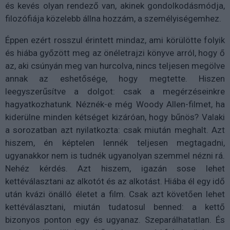
és kevés olyan rendező van, akinek gondolkodásmódja,
filozófiája közelebb állna hozzám, a személyiségemhez.
Éppen ezért rosszul érintett mindaz, ami körülötte folyik
és hiába győzött meg az önéletrajzi könyve arról, hogy ő
az, aki csúnyán meg van hurcolva, nincs teljesen megölve
annak az eshetősége, hogy megtette. Hiszen
leegyszerűsítve a dolgot: csak a megérzéseinkre
hagyatkozhatunk. Néznék-e még Woody Allen-filmet, ha
kiderülne minden kétséget kizáróan, hogy bűnös? Valaki
a sorozatban azt nyilatkozta: csak miután meghalt. Azt
hiszem, én képtelen lennék teljesen megtagadni,
ugyanakkor nem is tudnék ugyanolyan szemmel nézni rá.
Nehéz kérdés. Azt hiszem, igazán sose lehet
kettéválasztani az alkotót és az alkotást. Hiába él egy idő
után kvázi önálló életet a film. Csak azt követően lehet
kettéválasztani, miután tudatosul benned: a kettő
bizonyos ponton egy és ugyanaz. Szeparálhatatlan. És