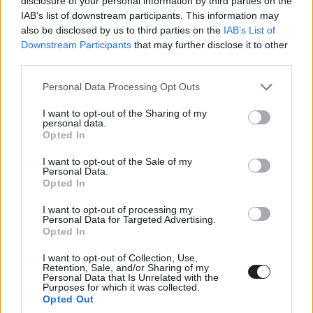
disclosure of your personal information by third parties on the
kivehető Kane szignója.
IAB’s list of downstream participants. This information may
also be disclosed by us to third parties on the
IAB’s List of
Downstream Participants
that may further disclose it to other
third parties.
Please note that this website/app uses one or more Google
Personal Data Processing Opt Outs
services and may gather and store information including but
not limited to your visit or usage behaviour. You may click to
I want to opt-out of the Sharing of my
personal data.
grant or deny consent to Google and its third-party tags to
Opted In
use your data for below specified purposes in below Google
consent section.
I want to opt-out of the Sale of my
Personal Data.
Opted In
I want to opt-out of processing my
Personal Data for Targeted Advertising.
17
. A film körüli hercehurcák a női főszereplővel
Opted In
folytatódtak: Sean Young már megkapta Vicky Vale
szerepét, azonban két héttel a forgatás megkezdése
I want to opt-out of Collection, Use,
Retention, Sale, and/or Sharing of my
előtt lovas balesetet szenvedett. Kim Basinger azonban
Personal Data that Is Unrelated with the
Purposes for which it was collected.
éppen mozgósítható volt (amit akkoriban zajlódó válása
Opted Out
is megkönnyített) és szinte azonnal a forgatás