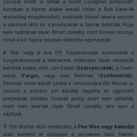
sorozat miatt is láttak a Sötét Lovagban potenciált.
Azonban a hamar képbe kerülő Uslan a Bob Kane-ék
eredetileg megálmodott, sötétebb tónust akarta viszont
a vásznon látni és a producerek is hamar belátták, hogy
nem tudnának olyan filmet csinálni, mint Donner mozija,
mivel a két figura teljesen ellentéte egymásnak.
6
. Már vagy 6 éve (!!!) folyamatosan szenvedtek a
forgatókönyvvel a Warnernél, miközben olyan rendezők
kerültek képbe, mint Joe Dante (
Szörnyecskék
), a Coen-
tesók (
Fargo
), vagy Ivan Reitman (
Szellemirtók
).
Reitman révén került szóba a címszerepre Bill Murray is,
viszont a színész ezt később tagadta és egyszerű
pletykának titulálta. Coenék pedig azért nem vállalták,
mert nem akartak olyan filmet csinálni, ami nem a
sajátjuk.
7
. Tim Burton első rendezése, a
Pee
Wee
nagy
kalandja
után kezdett el dolgozni a projekten Sam Hamm