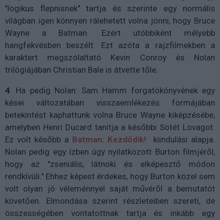
"logikus flepnisnek" tartja és szerinte egy normális
világban igen könnyen rálehetett volna jönni, hogy Bruce
Wayne a Batman. Ezért utóbbiként mélyebb
hangfekvésben beszélt. Ezt azóta a rajzfilmekben a
karaktert megszólaltató Kevin Conroy és Nolan
trilógiájában Christian Bale is átvette tőle.
4
. Ha pedig Nolan: Sam Hamm forgatókönyvének egy
kései változatában visszaemlékezés formájában
betekintést kaphattunk volna Bruce Wayne kiképzésébe,
amelyben Henri Ducard tanítja a későbbi Sötét Lovagot.
Ez volt később a
Batman: Kezdődik!
kiindulási alapja.
Nolan pedig egy ízben úgy nyilatkozott Burton filmjéről,
hogy az "zseniális, látnoki és elképesztő módon
rendkívüli." Ehhez képest érdekes, hogy Burton közel sem
volt olyan jó véleménnyel saját művéről a bemutatót
követően. Elmondása szerint részleteiben szereti, de
összességében vontatottnak tartja és inkább egy