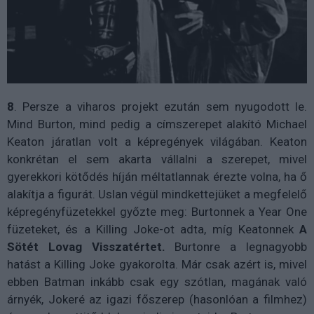
8
. Persze a viharos projekt ezután sem nyugodott le.
Mind Burton, mind pedig a címszerepet alakító Michael
Keaton járatlan volt a képregények világában. Keaton
konkrétan el sem akarta vállalni a szerepet, mivel
gyerekkori kötődés híján méltatlannak érezte volna, ha ő
alakítja a figurát. Uslan végül mindkettejüket a megfelelő
képregényfüzetekkel győzte meg: Burtonnek a Year One
füzeteket, és a Killing Joke-ot adta, míg Keatonnek
A
Sötét Lovag Visszatértet.
Burtonre
a
legnagyobb
hatást
a
Killing
Joke
gyakorolta. Már csak azért is, mivel
ebben Batman inkább csak egy szótlan, magának való
árnyék, Jokeré az igazi főszerep (hasonlóan a filmhez)