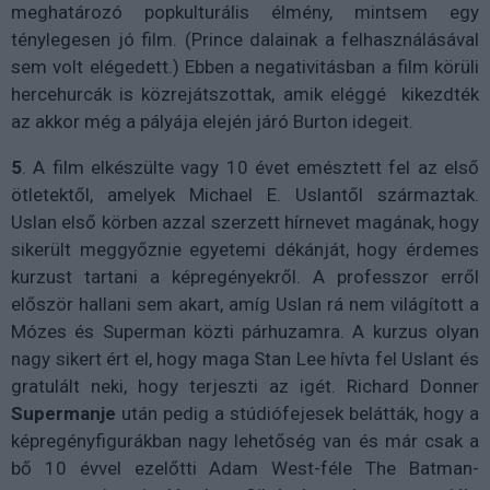
meghatározó popkulturális élmény, mintsem egy
ténylegesen jó film. (Prince dalainak a felhasználásával
sem volt elégedett.) Ebben a negativitásban a film körüli
hercehurcák is közrejátszottak, amik eléggé kikezdték
az akkor még a pályája elején járó Burton idegeit.
5
. A film elkészülte vagy 10 évet emésztett fel az első
ötletektől, amelyek Michael E. Uslantől származtak.
Uslan első körben azzal szerzett hírnevet magának, hogy
sikerült meggyőznie egyetemi dékánját, hogy érdemes
kurzust tartani a képregényekről. A professzor erről
először hallani sem akart, amíg Uslan rá nem világított a
Mózes és Superman közti párhuzamra. A kurzus olyan
nagy sikert ért el, hogy maga Stan Lee hívta fel Uslant és
gratulált neki, hogy terjeszti az igét. Richard Donner
Supermanje
után pedig a stúdiófejesek belátták, hogy a
képregényfigurákban nagy lehetőség van és már csak a
bő 10 évvel ezelőtti Adam West-féle The Batman-