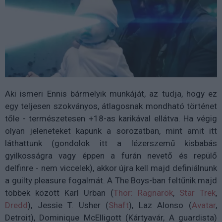
Aki ismeri Ennis bármelyik munkáját, az tudja, hogy ez
egy teljesen szokványos, átlagosnak mondható történet
tőle - természetesen +18-as karikával ellátva. Ha végig
olyan jeleneteket kapunk a sorozatban, mint amit itt
láthattunk (gondolok itt a lézerszemű kisbabás
gyilkosságra vagy éppen a furán nevető és repülő
delfinre - nem viccelek), akkor újra kell majd definiálnunk
a guilty pleasure fogalmát. A The Boys-ban feltűnik majd
többek között Karl Urban (
Thor: Ragnarök
,
Star Trek
,
Dredd
), Jessie T. Usher (
Shaft
), Laz Alonso (
Avatar
,
Detroit), Dominique McElligott (Kártyavár, A guardista)