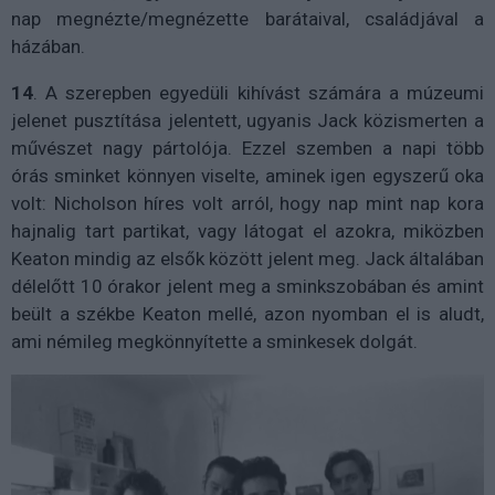
nap megnézte/megnézette barátaival, családjával a
házában.
14
. A szerepben egyedüli kihívást számára a múzeumi
jelenet pusztítása jelentett, ugyanis Jack közismerten a
művészet nagy pártolója. Ezzel szemben a napi több
órás sminket könnyen viselte, aminek igen egyszerű oka
volt: Nicholson híres volt arról, hogy nap mint nap kora
hajnalig tart partikat, vagy látogat el azokra, miközben
Keaton mindig az elsők között jelent meg. Jack általában
délelőtt 10 órakor jelent meg a sminkszobában és amint
beült a székbe Keaton mellé, azon nyomban el is aludt,
ami némileg megkönnyítette a sminkesek dolgát.