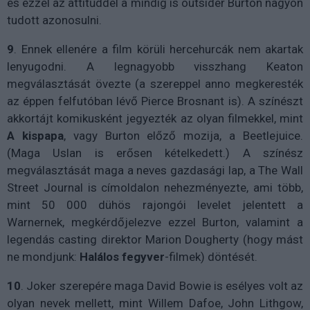
és ezzel az attitűddel a mindig is outsider Burton nagyon
tudott azonosulni.
9
. Ennek ellenére a film körüli hercehurcák nem akartak
lenyugodni. A legnagyobb visszhang Keaton
megválasztását övezte (a szereppel anno megkeresték
az éppen felfutóban lévő Pierce Brosnant is). A színészt
akkortájt komikusként jegyezték az olyan filmekkel, mint
A
kispapa
, vagy Burton előző mozija, a Beetlejuice.
(Maga Uslan is erősen kételkedett.) A színész
megválasztását maga a neves gazdasági lap, a The Wall
Street Journal is címoldalon nehezményezte, ami több,
mint 50 000 dühös rajongói levelet jelentett a
Warnernek, megkérdőjelezve ezzel Burton, valamint a
legendás casting direktor Marion Dougherty (hogy mást
ne mondjunk:
Halálos
fegyver
-filmek) döntését.
10
. Joker szerepére maga David Bowie is esélyes volt az
olyan nevek mellett, mint Willem Dafoe, John Lithgow,