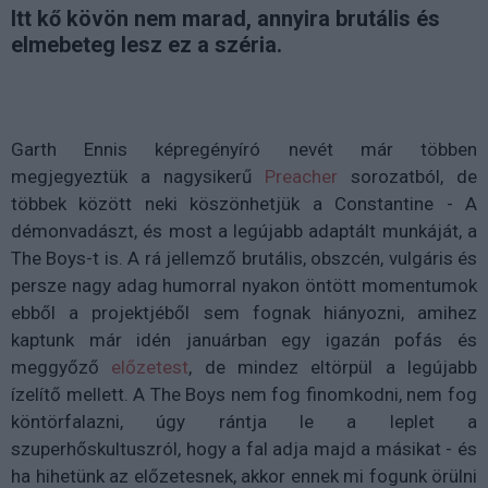
Itt kő kövön nem marad, annyira brutális és
elmebeteg lesz ez a széria.
Garth Ennis képregényíró nevét már többen
megjegyeztük a nagysikerű
Preacher
sorozatból, de
többek között neki köszönhetjük a Constantine - A
démonvadászt, és most a legújabb adaptált munkáját, a
The Boys-t is. A rá jellemző brutális, obszcén, vulgáris és
persze nagy adag humorral nyakon öntött momentumok
ebből a projektjéből sem fognak hiányozni, amihez
kaptunk már idén januárban egy igazán pofás és
meggyőző
előzetest
, de mindez eltörpül a legújabb
ízelítő mellett. A The Boys nem fog finomkodni, nem fog
köntörfalazni, úgy rántja le a leplet a
szuperhőskultuszról, hogy a fal adja majd a másikat - és
ha hihetünk az előzetesnek, akkor ennek mi fogunk örülni