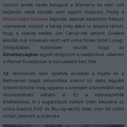
viszont ennek révén berágott a Warnerre és nem volt
hajlandó velük később sem együtt dolgozni. Pedig a
Mindörökké Batman
kapcsán akarták kárpótolni Rébusz
szerepével, viszont a harag még akkor is annyira tartott,
hogy a szerep inkább Jim Carrey-nél landolt. Évekkel
később már szívesen részt vett volna Nolan Sötét Lovag-
trilógiájában, különösen azután, hogy az
Álmatlanságban
együtt dolgozott a rendezővel, valamint
a Warner hivatalosan is bocsánatot kért tőle.
12
. Nicholsont sem ejtették azonban a fejére és a
Batmannel (saját elmondása szerint is) élete legjobb
üzletét kötötte meg, ugyanis a szerepet a bevételből való
részesedésért vállalta el. Ez a videokazetták
értékesítése, tv-s sugárzások mellett (nem beszélve az
azóta kiadott DVD és Blu-ray-ekről) több, mint 60 millió
dollárt jelentett a számára.