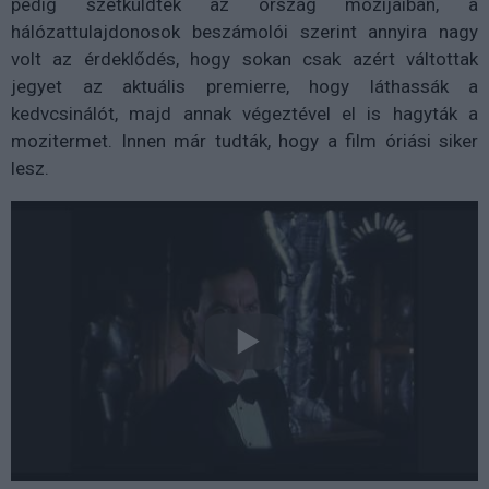
pedig szétküldték az ország mozijaiban, a
hálózattulajdonosok beszámolói szerint annyira nagy
volt az érdeklődés, hogy sokan csak azért váltottak
jegyet az aktuális premierre, hogy láthassák a
kedvcsinálót, majd annak végeztével el is hagyták a
mozitermet. Innen már tudták, hogy a film óriási siker
lesz.