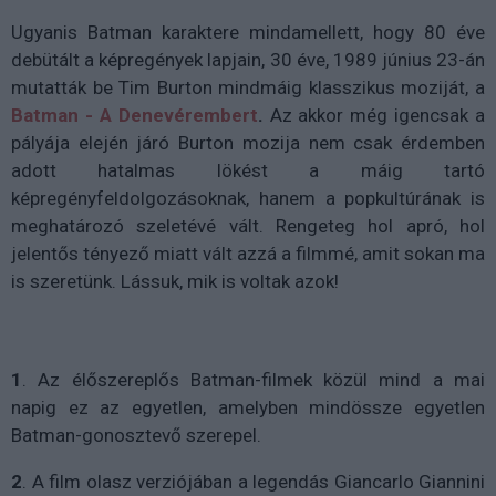
Ugyanis Batman karaktere mindamellett, hogy 80 éve
debütált a képregények lapjain, 30 éve, 1989 június 23-án
mutatták be Tim Burton mindmáig klasszikus moziját, a
Batman - A Denevérembert
.
Az akkor még igencsak a
pályája elején járó Burton mozija nem csak érdemben
adott hatalmas lökést a máig tartó
képregényfeldolgozásoknak, hanem a popkultúrának is
meghatározó szeletévé vált. Rengeteg hol apró, hol
jelentős tényező miatt vált azzá a filmmé, amit sokan ma
is szeretünk. Lássuk, mik is voltak azok!
1
. Az élőszereplős Batman-filmek közül mind a mai
napig ez az egyetlen, amelyben mindössze egyetlen
Batman-gonosztevő szerepel.
2
. A film olasz verziójában a legendás Giancarlo Giannini