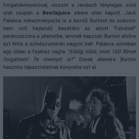
forgatókönyvíróval, viszont a rendező tényleges zöld
utat csupán a
Beetlejuice
sikere
után
kapott. Jack
Palance nehezményezte is a kezdő Burtont és sokszor
nem volt hajlandó besétálni az adott "Felvétel!"
parancsszóra a jelenetbe, aminek kapcsán Burton elsőre
azt hitte a színészveterán nagyot hall. Palance azonban
egy ízben a fejéhez vágta: "
Eddig több, mint 100 filmet
forgattam! Te mennyit is?"
Ennek ellenére Burton
hasznos tapasztalatnak könyvelte ezt el.