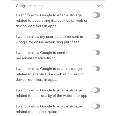
helyszínéül szolgáló Londonba tudott repülni.
Google consents
I want to allow Google to enable storage
related to advertising like cookies on web or
device identifiers in apps.
I want to allow my user data to be sent to
Google for online advertising purposes.
I want to allow Google to send me
personalized advertising.
I want to allow Google to enable storage
related to analytics like cookies on web or
device identifiers in apps.
18
. Noha a képregényekben Vale eredetileg vörös hajú
volt, Basinger pedig szőke, Bob Kane elárulta, hogy
I want to allow Google to enable storage
related to functionality of the website or app.
valójában tényleg szőke lett volna a figura, azonban egy
színezési hiba miatt lett az első megjelenésekor vörös.
I want to allow Google to enable storage
related to personalization.
19
. Billy Dee Williams annak reményében vállalta el