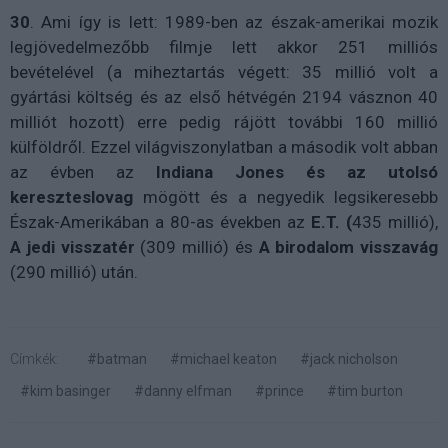
30
. Ami így is lett: 1989-ben az észak-amerikai mozik
legjövedelmezőbb filmje lett akkor 251 milliós
bevételével (a miheztartás végett: 35 millió volt a
gyártási költség és az első hétvégén 2194 vásznon 40
milliót hozott) erre pedig rájött további 160 millió
külföldről. Ezzel világviszonylatban a második volt abban
az évben az
Indiana Jones és az utolsó
kereszteslovag
mögött és a negyedik legsikeresebb
Észak-Amerikában a 80-as években az
E.T. (
435 millió),
A jedi visszatér
(309 millió) és
A birodalom visszavág
(290 millió) után.
Címkék:
#batman
#michael keaton
#jack nicholson
#kim basinger
#danny elfman
#prince
#tim burton