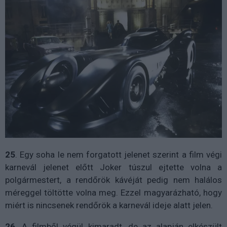
25
. Egy soha le nem forgatott jelenet szerint a film végi
karnevál jelenet előtt Joker túszul ejtette volna a
polgármestert, a rendőrök kávéját pedig nem halálos
méreggel töltötte volna meg. Ezzel magyarázható, hogy
miért is nincsenek rendőrök a karnevál ideje alatt jelen.
26
. A filmből végül kimaradt, de az alapján elkészült