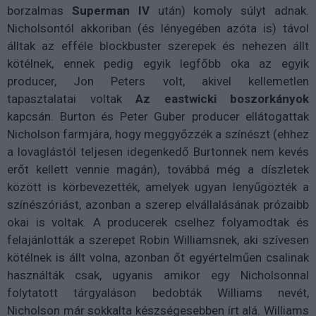
borzalmas
Superman IV
után) komoly súlyt adnak.
Nicholsontól akkoriban (és lényegében azóta is) távol
álltak az efféle blockbuster szerepek és nehezen állt
kötélnek, ennek pedig egyik legfőbb oka az egyik
producer, Jon Peters volt, akivel kellemetlen
tapasztalatai voltak
Az eastwicki boszorkányok
kapcsán. Burton és Peter Guber producer ellátogattak
Nicholson farmjára, hogy meggyőzzék a színészt (ehhez
a lovaglástól teljesen idegenkedő Burtonnek nem kevés
erőt kellett vennie magán), továbbá még a díszletek
között is körbevezették, amelyek ugyan lenyűgözték a
színészóriást, azonban a szerep elvállalásának prózaibb
okai is voltak. A producerek cselhez folyamodtak és
felajánlották a szerepet Robin Williamsnek, aki szívesen
kötélnek is állt volna, azonban őt egyértelműen csalinak
használták csak, ugyanis amikor egy Nicholsonnal
folytatott tárgyaláson bedobták Williams nevét,
Nicholson már sokkalta készségesebben írt alá. Williams