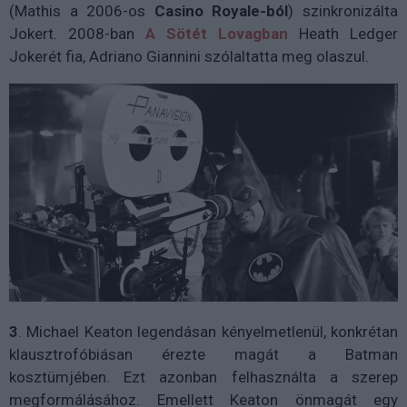
(Mathis a 2006-os
Casino Royale-ból
) szinkronizálta
Jokert. 2008-ban
A Sötét Lovagban
Heath Ledger
Jokerét fia, Adriano Giannini szólaltatta meg olaszul.
3
. Michael Keaton legendásan kényelmetlenül, konkrétan
klausztrofóbiásan érezte magát a Batman
kosztümjében. Ezt azonban felhasználta a szerep
megformálásához. Emellett Keaton önmagát egy