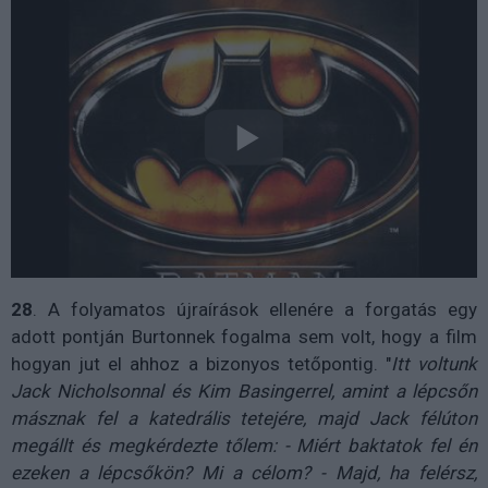
28
. A folyamatos újraírások ellenére a forgatás egy
adott pontján Burtonnek fogalma sem volt, hogy a film
hogyan jut el ahhoz a bizonyos tetőpontig. "
Itt
voltunk
Jack Nicholsonnal és Kim Basingerrel, amint a lépcsőn
másznak fel a katedrális tetejére, majd Jack félúton
megállt és megkérdezte tőlem: - Miért baktatok fel én
ezeken a lépcsőkön? Mi a célom? - Majd, ha felérsz,