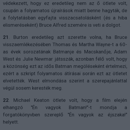
védekezett, hogy ez eredetileg nem az ő ötlete volt,
csupán a folyamatos újraírások miatt benne hagyták, de
a folytatásban egyfajta visszacsatolásként (és a hiba
elismeréseként) Bruce Alfred szemére is veti a dolgot.
21
. Burton eredetileg azt szerette volna, ha Bruce
visszaemlékezésében Thomas és Martha Wayne-t a 60-
as évek sorozatának Batmanje és Macskanője, Adam
West és Julie Newmar játsszák, azonban félő volt, hogy
a közönség ezt az idős Batman megöléseként értelmezi,
ezért a szkript folyamatos átírásai során ezt az ötletet
elvetették. West elmondása szerint a szerepajánlattal
végül sosem keresték meg.
22
. Michael Keaton ötlete volt, hogy a film elején
elhangzó "Én vagyok Batman!"-t mondja a
forgatókönyvben szereplő "Én vagyok az éjszaka!"
helyett.