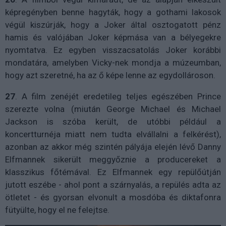
képregényben benne hagyták, hogy a gothami lakosok
végül kiszúrják, hogy a Joker által osztogatott pénz
hamis és valójában Joker képmása van a bélyegekre
nyomtatva. Ez egyben visszacsatolás Joker korábbi
mondatára, amelyben Vicky-nek mondja a múzeumban,
hogy azt szeretné, ha az ő képe lenne az egydollároson.
27
. A film zenéjét eredetileg teljes egészében Prince
szerezte volna (miután George Michael és Michael
Jackson is szóba került, de utóbbi például a
koncertturnéja miatt nem tudta elvállalni a felkérést),
azonban az akkor még szintén pályája elején lévő Danny
Elfmannek sikerült meggyőznie a producereket a
klasszikus főtémával. Ez Elfmannek egy repülőútján
jutott eszébe - ahol pont a szárnyalás, a repülés adta az
ötletet - és gyorsan elvonult a mosdóba és diktafonra
fütyülte, hogy el ne felejtse.