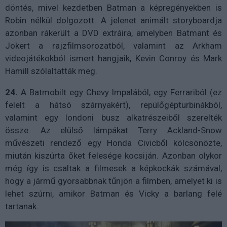
döntés, mivel kezdetben Batman a képregényekben is
Robin nélkül dolgozott. A jelenet animált storyboardja
azonban rákerült a DVD extráira, amelyben Batmant és
Jokert a rajzfilmsorozatból, valamint az Arkham
videojátékokból ismert hangjaik, Kevin Conroy és Mark
Hamill szólaltatták meg.
24.
A Batmobilt egy Chevy Impalából, egy Ferrariból (ez
felelt a hátsó szárnyakért), repülőgépturbinákból,
valamint egy londoni busz alkatrészeiből szerelték
össze. Az elülső lámpákat Terry Ackland-Snow
művészeti rendező egy Honda Civicből kölcsönözte,
miután kiszúrta őket felesége kocsiján. Azonban olykor
még így is csaltak a filmesek a képkockák számával,
hogy a jármű gyorsabbnak tűnjön a filmben, amelyet ki is
lehet szúrni, amikor Batman és Vicky a barlang felé
tartanak.