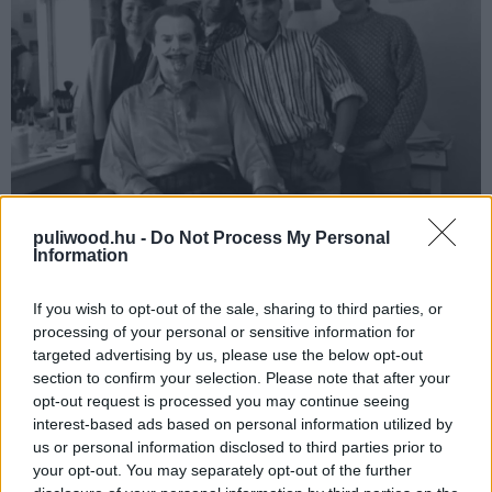
puliwood.hu -
Do Not Process My Personal
Information
15
. Az ötlet, mely szerint Joker teremtette Batmant Bob
Kane jóváhagyásával történt és elmondása szerint
If you wish to opt-out of the sale, sharing to third parties, or
annyira tetszett neki, hogy sajnálta, hogy nem neki jutott
processing of your personal or sensitive information for
az eszébe.
targeted advertising by us, please use the below opt-out
section to confirm your selection. Please note that after your
16
. Kane eredetileg cameózott volna a filmben: ő lett
opt-out request is processed you may continue seeing
volna az a grafikus, aki a Batman karikatúrát odaadja
interest-based ads based on personal information utilized by
us or personal information disclosed to third parties prior to
Knoxnak, azonban Kane lebetegedett és utólag már nem
your opt-out. You may separately opt-out of the further
volt lehetőség újravenni a jelenetet. A rajzon viszont jól