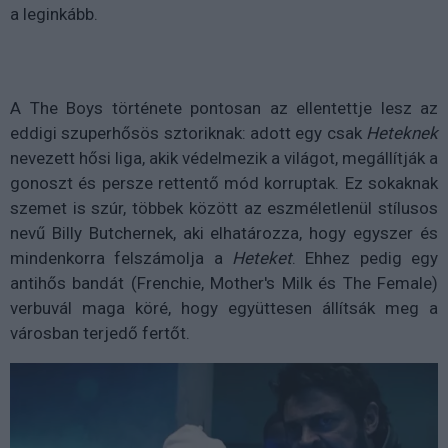
a leginkább.
A The Boys története pontosan az ellentettje lesz az
eddigi szuperhősös sztoriknak: adott egy csak
Heteknek
nevezett hősi liga, akik védelmezik a világot, megállítják a
gonoszt és persze rettentő mód korruptak. Ez sokaknak
szemet is szúr, többek között az eszméletlenül stílusos
nevű Billy Butchernek, aki elhatározza, hogy egyszer és
mindenkorra felszámolja a
Heteket
. Ehhez pedig egy
antihős bandát (Frenchie, Mother's Milk és The Female)
verbuvál maga köré, hogy együttesen állítsák meg a
városban terjedő fertőt.