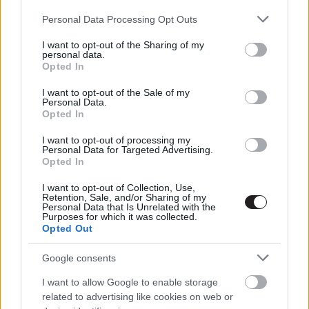
Hír
| 2018.01.15 14:00
Please note that this website/app uses one or more Google
Personal Data Processing Opt Outs
services and may gather and store information including but
BAFTA 2018 jelöltek – tarolhat A
not limited to your visit or usage behaviour. You may click to
I want to opt-out of the Sharing of my
personal data.
víz érintése és A legsötétebb óra
grant or deny consent to Google and its third-party tags to
Opted In
use your data for below specified purposes in below Google
Hír
| 2018.01.09 11:05
consent section.
I want to opt-out of the Sale of my
Personal Data.
Golden Globe 2018 - íme a
Opted In
nyertesek listája
Hír
| 2018.01.08 08:10
I want to opt-out of processing my
Personal Data for Targeted Advertising.
Opted In
Golden Globe 2018 - megvannak a
jelöltek
I want to opt-out of Collection, Use,
Retention, Sale, and/or Sharing of my
Hír
| 2017.12.11 16:40
Personal Data that Is Unrelated with the
Purposes for which it was collected.
Opted Out
LEGFRISSEBB PODCASTÜNK
Google consents
I want to allow Google to enable storage
related to advertising like cookies on web or