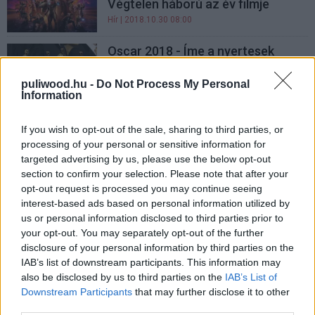
Végtelen háború az év filmje
Hír
| 2018.10.30 08:00
Oscar 2018 - Íme a nyertesek
Hír
| 2018.03.05 05:52
puliwood.hu -
Do Not Process My Personal
Information
Oscar 2018 - Liveblog
If you wish to opt-out of the sale, sharing to third parties, or
Hír
| 2018.03.05 00:20
processing of your personal or sensitive information for
targeted advertising by us, please use the below opt-out
Tarolt a Három óriásplakát... a
section to confirm your selection. Please note that after your
BAFTA-n
opt-out request is processed you may continue seeing
interest-based ads based on personal information utilized by
Hír
| 2018.02.18 23:17
us or personal information disclosed to third parties prior to
your opt-out. You may separately opt-out of the further
Megjelent a januári FilmMagazin!
disclosure of your personal information by third parties on the
Hír
| 2018.01.21 10:00
IAB’s list of downstream participants. This information may
also be disclosed by us to third parties on the
IAB’s List of
Downstream Participants
that may further disclose it to other
Három óriásplakát Ebbing
third parties.
határában - Kritika