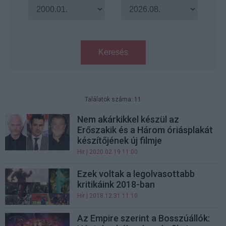
Keresés
Találatok száma: 11
Nem akárkikkel készül az
Erőszakik és a Három óriásplakát
készítőjének új filmje
Hír
| 2020.02.19 11:00
Ezek voltak a legolvasottabb
kritikáink 2018-ban
Hír
| 2018.12.31 11:10
Az Empire szerint a Bosszúállók: