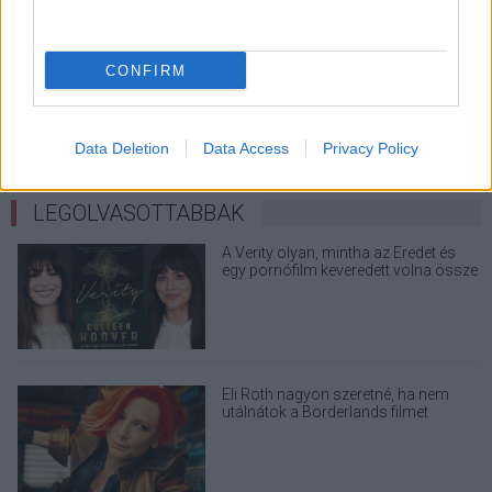
CONFIRM
Data Deletion
Data Access
Privacy Policy
LEGOLVASOTTABBAK
A Verity olyan, mintha az Eredet és
egy pornófilm keveredett volna össze
Eli Roth nagyon szeretné, ha nem
utálnátok a Borderlands filmet