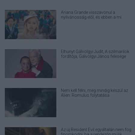
Ariana Grande visszavonul a
nyilvánosság elől, és ebben a mi
felelősségünk is benne van
Elhunyt Gálvölgyi Judit, A szilmarilok
fordítója, Gálvölgyi János felesége
Nem kell félni, még mindig készül az
Alien: Romulus folytatása
Az új Resident Evil egyáltalán nem fog
finomkodni, ha a rendezőn múlik