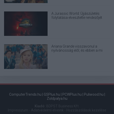
A Jurassic World: Újjászületés
folytatása elvesztette rendezőjét
Ariana Grande visszavonul a
nyilvánosság elől, és ebben a mi
felelősségünk is benne van
ComputerTrends.hu
|
GSPlus.hu
|
PCWPlus.hu
|
Puliwood.hu
|
Zoldpalya.hu
Kiadó:
BDPST Business Kft.
Impresszum
-
Adatvédelmi elveink
-
Hozzászólások kezelése