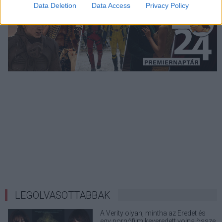
Data Deletion
Data Access
Privacy Policy
LEGOLVASOTTABBAK
A Verity olyan, mintha az Eredet és
egy pornófilm keveredett volna össze