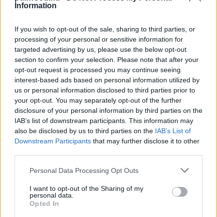
Filmsztárok, akik nem színészként
Information
futottak be először
gsplus.hu
| 2023.03.04 17:11
If you wish to opt-out of the sale, sharing to third parties, or
processing of your personal or sensitive information for
Öt rapper, aki betört Hollywoodba
targeted advertising by us, please use the below opt-out
Hír
| 2022.09.13 14:00
section to confirm your selection. Please note that after your
opt-out request is processed you may continue seeing
interest-based ads based on personal information utilized by
2 in 1: xXx 1-2
us or personal information disclosed to third parties prior to
your opt-out. You may separately opt-out of the further
Hír
| 2017.01.18 15:50
disclosure of your personal information by third parties on the
IAB’s list of downstream participants. This information may
also be disclosed by us to third parties on the
IAB’s List of
Tévészpot érkezett a xXx: Újra
Downstream Participants
that may further disclose it to other
akcióban-hoz
third parties.
Hír
| 2017.01.16 08:00
Please note that this website/app uses one or more Google
Personal Data Processing Opt Outs
Újabb előzetesen az Ökölharc
services and may gather and store information including but
Hír
| 2016.12.08 14:10
not limited to your visit or usage behaviour. You may click to
I want to opt-out of the Sharing of my
personal data.
grant or deny consent to Google and its third-party tags to
Opted In
use your data for below specified purposes in below Google