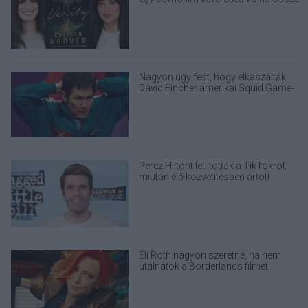
Nagyon úgy fest, hogy elkaszálták
David Fincher amerikai Squid Game-
sorozatát
Perez Hiltont letiltották a TikTokról,
miután élő közvetítésben ártott
magának
Eli Roth nagyon szeretné, ha nem
utálnátok a Borderlands filmet