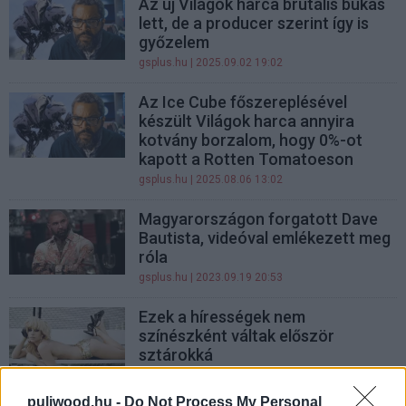
Az új Világok harca brutális bukás
lett, de a producer szerint így is
győzelem
gsplus.hu
| 2025.09.02 19:02
Az Ice Cube főszereplésével
készült Világok harca annyira
kotvány borzalom, hogy 0%-ot
kapott a Rotten Tomatoeson
gsplus.hu
| 2025.08.06 13:02
Magyarországon forgatott Dave
Bautista, videóval emlékezett meg
róla
gsplus.hu
| 2023.09.19 20:53
Ezek a hírességek nem
színészként váltak először
sztárokká
Hír
| 2023.03.22 11:00
puliwood.hu -
Do Not Process My Personal