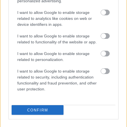
personalized advertising.
+ vicces zsaru kvíz
Hír
| 2012.05.03 11:47
I want to allow Google to enable storage
related to analytics like cookies on web or
device identifiers in apps.
LEGFRISSEBB PODCASTÜNK
I want to allow Google to enable storage
related to functionality of the website or app.
I want to allow Google to enable storage
related to personalization.
I want to allow Google to enable storage
related to security, including authentication
functionality and fraud prevention, and other
user protection.
Megint rengeteg horrorfilmet néztünk - PuliCast
CONFIRM