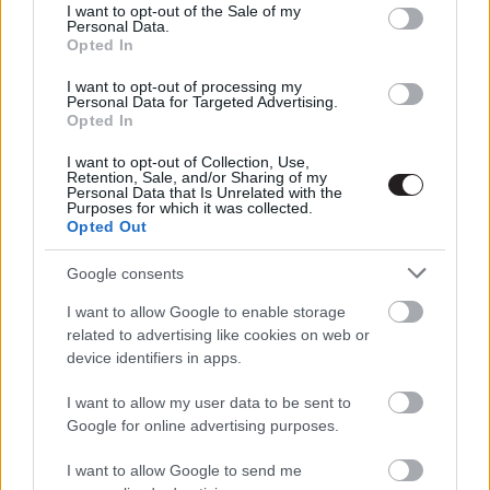
Jön a Pofázunk és végünk 3!
consent section.
I want to opt-out of the Sale of my
Personal Data.
Hír
| 2016.10.14 18:00
Opted In
I want to opt-out of processing my
Fist Fight - előzetesen Ice Cube és
Personal Data for Targeted Advertising.
Charlie Day összecsapása
Opted In
Hír
| 2016.09.25 10:00
I want to opt-out of Collection, Use,
Retention, Sale, and/or Sharing of my
Personal Data that Is Unrelated with the
Straight Outta Compton trailer -
Purposes for which it was collected.
Ice Cube és Dr. Dre csapatának
Opted Out
története első kézből
Hír
| 2015.04.02 18:40
Google consents
I want to allow Google to enable storage
InterCom hírlevél 2014. július 4.
related to advertising like cookies on web or
Hír
| 2014.07.04 19:02
device identifiers in apps.
Itthon is mozikba kerül Ice Cube új
I want to allow my user data to be sent to
filmje, a Ride Along
Google for online advertising purposes.
Hír
| 2014.02.05 21:45
I want to allow Google to send me
21 Jump Street - Feliratos filmklip