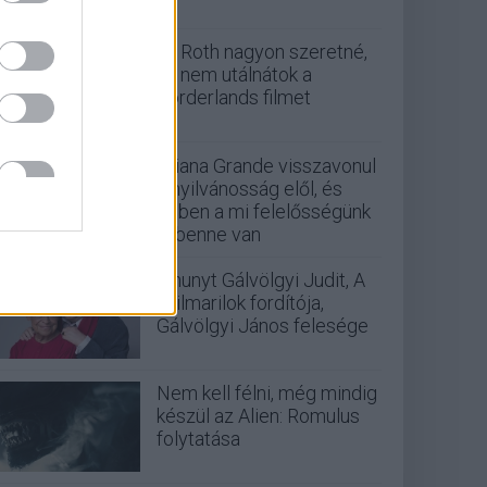
Eli Roth nagyon szeretné,
ha nem utálnátok a
Borderlands filmet
Ariana Grande visszavonul
a nyilvánosság elől, és
ebben a mi felelősségünk
is benne van
Elhunyt Gálvölgyi Judit, A
szilmarilok fordítója,
Gálvölgyi János felesége
Nem kell félni, még mindig
készül az Alien: Romulus
folytatása