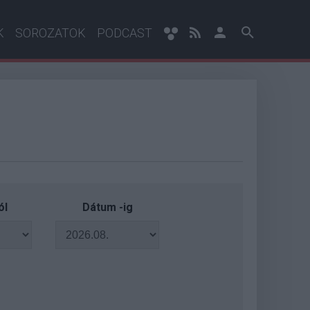
K
SOROZATOK
PODCAST
ól
Dátum -ig