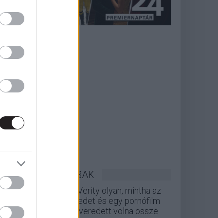
LEGOLVASOTTABBAK
A Verity olyan, mintha az
Eredet és egy pornófilm
keveredett volna össze