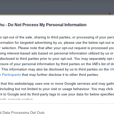
latok száma: 8
hu -
Do Not Process My Personal Information
n - Kritika
to opt-out of the sale, sharing to third parties, or processing of your per
00
formation for targeted advertising by us, please use the below opt-out s
k az ötvenes években.
r selection. Please note that after your opt-out request is processed y
eing interest-based ads based on personal information utilized by us or
disclosed to third parties prior to your opt-out. You may separately opt-
losure of your personal information by third parties on the IAB’s list of
bie főszereplésével készülhet az
. This information may also be disclosed by us to third parties on the
IA
even előzményfilm
Participants
that may further disclose it to other third parties.
01
-
 that this website/app uses one or more Google services and may gath
t is jegyző Jay Roach rendezheti.
including but not limited to your visit or usage behaviour. You may click 
 to Google and its third-party tags to use your data for below specifi
ogle consent section.
l már javában készül a Vaják 3.
l Data Processing Opt Outs