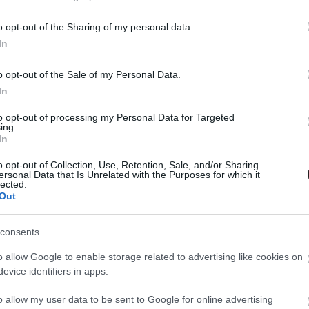
00
észült képek alapján új lóval barátkozik a színész.
o opt-out of the Sharing of my personal data.
In
előzetest kapott a The Witcher, ami
o opt-out of the Sale of my Personal Data.
utatót is leleplezte
In
00
to opt-out of processing my Personal Data for Targeted
 Henry Cavill főszereplésével készült sorozat.
ing.
In
los fotón Geralt hűséges hátasa a The
o opt-out of Collection, Use, Retention, Sale, and/or Sharing
ersonal Data that Is Unrelated with the Purposes for which it
rozatból
lected.
Out
00
lenne teljes Geralt lova nélkül, akiről végre hivatalos fotó
consents
o allow Google to enable storage related to advertising like cookies on
ármikor készen áll egy Austin
evice identifiers in apps.
e
03
o allow my user data to be sent to Google for online advertising