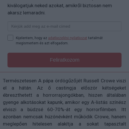
kiválogatjuk neked azokat, amikről biztosan nem
akarsz lemaradni.
Kijelentem, hogy az
adatkezelési nyilatkozat
tartalmát
megismertem és azt elfogadom.
Feliratkozom
Természetesen A pápa ördögűzőjét Russell Crowe viszi
el a hátán. Az ő castingja először kétségeket
ébreszthetett a horrorrajongókban, hiszen általában
gyenge alkotásokat kapunk, amikor egy A-listás színész
elviszi a büdzsé 60-70%-át egy horrorfilmben. Itt
azonban nemcsak húzónévként működik Crowe, hanem
meglepően hitelesen alakítja a sokat tapasztalt