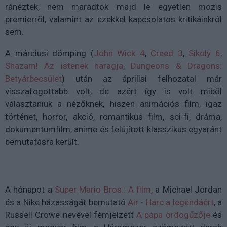
ránéztek, nem maradtok majd le egyetlen mozis
premierről, valamint az ezekkel kapcsolatos kritikáinkról
sem.
A márciusi dömping (
John Wick 4
,
Creed 3
,
Sikoly 6
,
Shazam! Az istenek haragja
,
Dungeons & Dragons:
Betyárbecsület
) után az áprilisi felhozatal már
visszafogottabb volt, de azért így is volt miből
választaniuk a nézőknek, hiszen animációs film, igaz
történet, horror, akció, romantikus film, sci-fi, dráma,
dokumentumfilm, anime és felújított klasszikus egyaránt
bemutatásra került.
A hónapot a
Super Mario Bros.: A film
, a Michael Jordan
és a Nike házasságát bemutató
Air - Harc a legendáért
, a
Russell Crowe nevével fémjelzett
A pápa ördögűzője
és