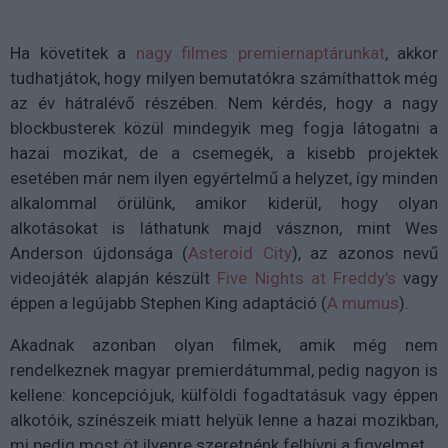
Ha követitek a
nagy filmes premiernaptárunkat
, akkor
tudhatjátok, hogy milyen bemutatókra számíthattok még
az év hátralévő részében. Nem kérdés, hogy a nagy
blockbusterek közül mindegyik meg fogja látogatni a
hazai mozikat, de a csemegék, a kisebb projektek
esetében már nem ilyen egyértelmű a helyzet, így minden
alkalommal örülünk, amikor kiderül, hogy olyan
alkotásokat is láthatunk majd vásznon, mint Wes
Anderson újdonsága (
Asteroid City
), az azonos nevű
videojáték alapján készült
Five Nights at Freddy's
vagy
éppen a legújabb Stephen King adaptáció (
A mumus
).
Akadnak azonban olyan filmek, amik még nem
rendelkeznek magyar premierdátummal, pedig nagyon is
kellene: koncepciójuk, külföldi fogadtatásuk vagy éppen
alkotóik, színészeik miatt helyük lenne a hazai mozikban,
mi pedig most öt ilyenre szeretnénk felhívni a figyelmet.