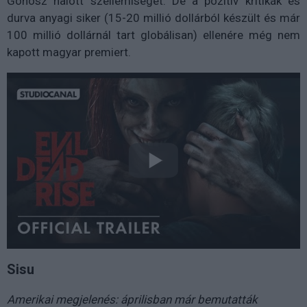
Gonosz halott szellemiségét. De a pozitív kritikák és
durva anyagi siker (15-20 millió dollárból készült és már
100 millió dollárnál tart globálisan) ellenére még nem
kapott magyar premiert.
Sisu
Amerikai megjelenés: áprilisban már bemutatták