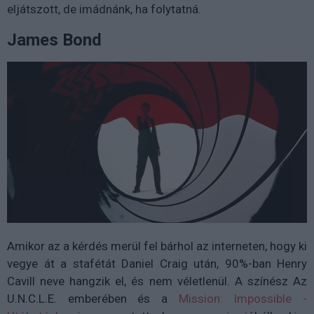
eljátszott, de imádnánk, ha folytatná.
James Bond
Amikor az a kérdés merül fel bárhol az interneten, hogy ki
vegye át a stafétát Daniel Craig után, 90%-ban Henry
Cavill neve hangzik el, és nem véletlenül. A színész Az
U.N.C.L.E. emberében és a
Mission: Impossible -