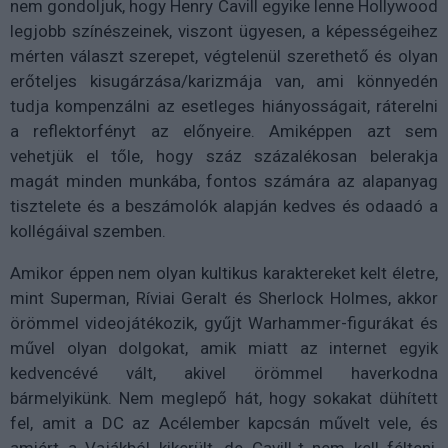
nem gondoljuk, hogy Henry Cavill egyike lenne Hollywood
legjobb színészeinek, viszont ügyesen, a képességeihez
mérten választ szerepet, végtelenül szerethető és olyan
erőteljes kisugárzása/karizmája van, ami könnyedén
tudja kompenzálni az esetleges hiányosságait, ráterelni
a reflektorfényt az előnyeire. Amiképpen azt sem
vehetjük el tőle, hogy száz százalékosan belerakja
magát minden munkába, fontos számára az alapanyag
tisztelete és a beszámolók alapján kedves és odaadó a
kollégáival szemben.
Amikor éppen nem olyan kultikus karaktereket kelt életre,
mint Superman, Ríviai Geralt és Sherlock Holmes, akkor
örömmel videojátékozik, gyűjt Warhammer-figurákat és
művel olyan dolgokat, amik miatt az internet egyik
kedvencévé vált, akivel örömmel haverkodna
bármelyikünk. Nem meglepő hát, hogy sokakat dühített
fel, amit a DC az Acélember kapcsán művelt vele, és