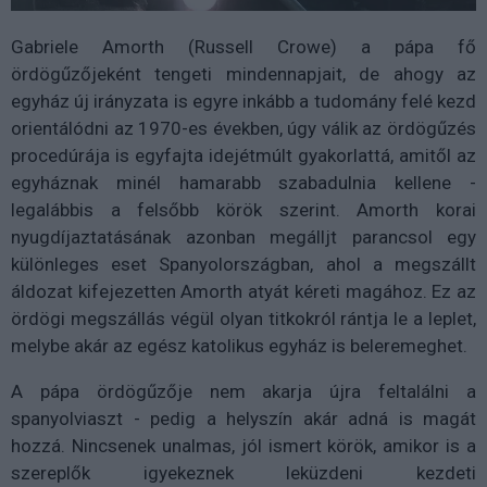
Gabriele Amorth (Russell Crowe) a pápa fő
ördögűzőjeként tengeti mindennapjait, de ahogy az
egyház új irányzata is egyre inkább a tudomány felé kezd
orientálódni az 1970-es években, úgy válik az ördögűzés
procedúrája is egyfajta idejétmúlt gyakorlattá, amitől az
egyháznak minél hamarabb szabadulnia kellene -
legalábbis a felsőbb körök szerint. Amorth korai
nyugdíjaztatásának azonban megálljt parancsol egy
különleges eset Spanyolországban, ahol a megszállt
áldozat kifejezetten Amorth atyát kéreti magához. Ez az
ördögi megszállás végül olyan titkokról rántja le a leplet,
melybe akár az egész katolikus egyház is beleremeghet.
A pápa ördögűzője nem akarja újra feltalálni a
spanyolviaszt - pedig a helyszín akár adná is magát
hozzá. Nincsenek unalmas, jól ismert körök, amikor is a
szereplők igyekeznek leküzdeni kezdeti