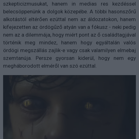
szkepticizmusukat, hanem in medias res kezdéssel
belecsöppenünk a dolgok közepébe. A többi hasonszőrű
alkotástól eltérően ezúttal nem az áldozatokon, hanem
kifejezetten az ördögűző atyán van a fókusz - neki pedig
nem az a dilemmája, hogy miért pont az ő családtagjával
történik meg mindez, hanem hogy egyáltalán valós
ördögi megszállás zajlik-e vagy csak valamilyen elmebaj
szemtanúja. Persze gyorsan kiderül, hogy nem egy
megháborodott elméről van szó ezúttal.