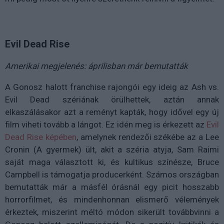
Evil Dead Rise
Amerikai megjelenés: áprilisban már bemutatták
A Gonosz halott franchise rajongói egy ideig az Ash vs.
Evil Dead szériának örülhettek, aztán annak
elkaszálásakor azt a reményt kapták, hogy idővel egy új
film viheti tovább a lángot. Ez idén meg is érkezett az
Evil
Dead Rise képében
, amelynek rendezői székébe az a Lee
Cronin (A gyermek) ült, akit a széria atyja, Sam Raimi
saját maga választott ki, és kultikus színésze, Bruce
Campbell is támogatja producerként. Számos országban
bemutatták már a másfél órásnál egy picit hosszabb
horrorfilmet, és mindenhonnan elismerő vélemények
érkeztek, miszerint méltó módon sikerült továbbvinni a