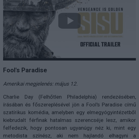
Fool's Paradise
Amerikai megjelenés: május 12.
Charlie Day (Felhőtlen Philadelphia) rendezésében,
írásában és főszereplésével jön a Fool's Paradise című
szatírikus komédia, amelyben egy elmegyógyintézetből
kiebrudalt férfinak hatalmas szerencséje lesz, amikor
felfedezik, hogy pontosan ugyanúgy néz ki, mint egy
metodista színész, aki nem hajlandó elhagyni a