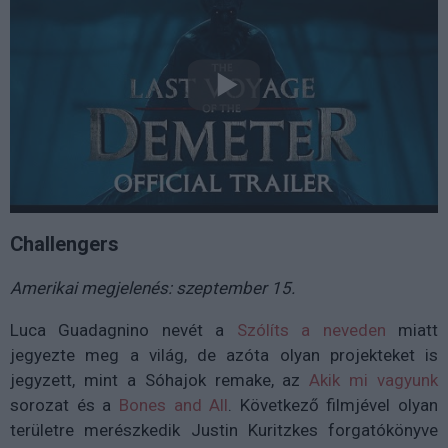
Challengers
Amerikai megjelenés: szeptember 15.
Luca Guadagnino nevét a
Szólíts a neveden
miatt
jegyezte meg a világ, de azóta olyan projekteket is
jegyzett, mint a Sóhajok remake, az
Akik mi vagyunk
sorozat és a
Bones and All
. Következő filmjével olyan
területre merészkedik Justin Kuritzkes forgatókönyve