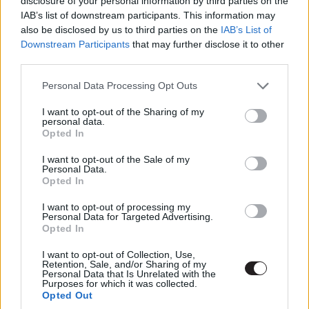
disclosure of your personal information by third parties on the
filmre miért voksoltatok!
IAB’s list of downstream participants. This information may
also be disclosed by us to third parties on the
IAB’s List of
Downstream Participants
that may further disclose it to other
third parties.
Címkék:
#szavazás
#super mario bros.: a film
#air - harc
Please note that this website/app uses one or more Google
Personal Data Processing Opt Outs
a legendáért
#a pápa ördögűzője
#renfield
#gyönyörű
services and may gather and store information including but
not limited to your visit or usage behaviour. You may click to
I want to opt-out of the Sharing of my
sorscsapás
#amitől félünk
#a nemzet aranyai
#a
personal data.
grant or deny consent to Google and its third-party tags to
Opted In
szörny
#egy újságíró meggyilkolása
use your data for below specified purposes in below Google
consent section.
I want to opt-out of the Sale of my
Personal Data.
Opted In
I want to opt-out of processing my
Personal Data for Targeted Advertising.
A pápa ördögűzője - Kritika
Opted In
I want to opt-out of Collection, Use,
Molnár Dávid
|
2023 május 6. 18:00
Retention, Sale, and/or Sharing of my
Personal Data that Is Unrelated with the
Purposes for which it was collected.
Opted Out