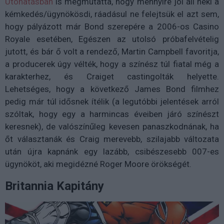
Utóhatásban
is megmutatta, hogy mennyire jól áll neki a
kémkedés/ügynökösdi, ráadásul ne felejtsük el azt sem,
hogy pályázott már Bond szerepére a 2006-os Casino
Royale esetében, Egészen az utolsó próbafelvételig
jutott, és bár ő volt a rendező, Martin Campbell favoritja,
a producerek úgy vélték, hogy a színész túl fiatal még a
karakterhez, és Craiget castingolták helyette.
Lehetséges, hogy a következő James Bond filmhez
pedig már túl idősnek ítélik (a legutóbbi jelentések arról
szóltak, hogy egy a harmincas éveiben járó színészt
keresnek), de valószínűleg kevesen panaszkodnának, ha
őt választanák és Craig merevebb, szilajabb változata
után újra kapnánk egy lazább, csibészesebb 007-es
ügynököt, aki megidézné Roger Moore örökségét.
Britannia Kapitány