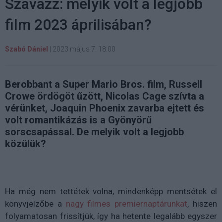
Szavazz: melyik volt a legjobb
film 2023 áprilisában?
Szabó Dániel
|
2023 május 7. 18:00
Berobbant a Super Mario Bros. film, Russell
Crowe ördögöt űzött, Nicolas Cage szívta a
vérünket, Joaquin Phoenix zavarba ejtett és
volt romantikázás is a Gyönyörű
sorscsapással. De melyik volt a legjobb
közülük?
Ha még nem tettétek volna, mindenképp mentsétek el
könyvjelzőbe a
nagy filmes premiernaptárunkat
, hiszen
folyamatosan frissítjük, így ha hetente legalább egyszer