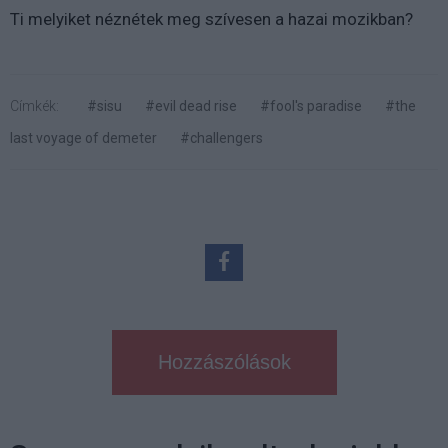
Ti melyiket néznétek meg szívesen a hazai mozikban?
Címkék:
#sisu
#evil dead rise
#fool's paradise
#the
last voyage of demeter
#challengers
Hozzászólások