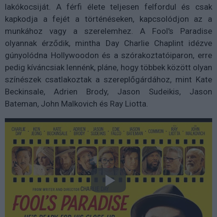
lakókocsiját. A férfi élete teljesen felfordul és csak
kapkodja a fejét a történéseken, kapcsolódjon az a
munkához vagy a szerelemhez. A Fool's Paradise
olyannak érződik, mintha Day Charlie Chaplint idézve
gúnyolódna Hollywoodon és a szórakoztatóiparon, erre
pedig kíváncsiak lennénk, pláne, hogy többek között olyan
színészek csatlakoztak a szereplőgárdához, mint Kate
Beckinsale, Adrien Brody, Jason Sudeikis, Jason
Bateman, John Malkovich és Ray Liotta.