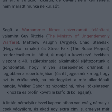
amiért a Vajákból kikerült, de Cavill-t nem kell félteni,
nem maradt munka nélkül, sőt.
Segít a
Warhammer filmes univerzumát felépíteni
,
valamint Guy Ritchie (
The Ministry of Ungentlemanly
Warfare
), Matthew Vaughn (Argylle), Chad Stahelski
(Hegylakó remake) és Steve Falk (The Rosie Project)
rendezéseiben is láthatjuk majd a következő években,
viszont a 40. születésnapja alkalmából eljátszottunk a
gondolattal, hogy milyen szerepeknek örülnénk a
legjobban a repertoárjában (és itt jegyeznénk meg, hogy
azt is értékelnénk, ha mindegyiket a már állandósult
hangja, Welker Gábor szinkronizálná, mivel tökéletesen
illik hozzá és profin követi le külföldi kollégáját).
A listán némelyik névvel kapcsolatban van esély, némelyik
csak vágyálom, és akad egy extra cím is, amelyet már