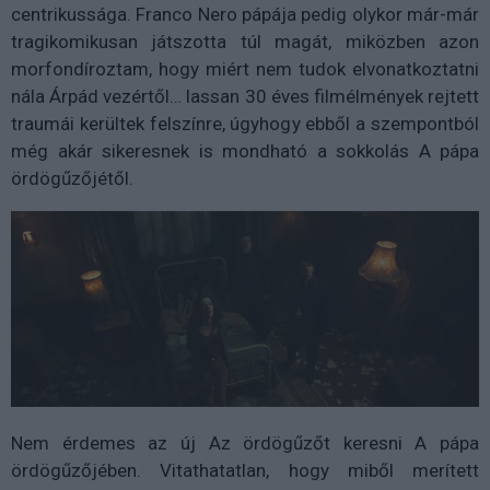
centrikussága. Franco Nero pápája pedig olykor már-már
tragikomikusan játszotta túl magát, miközben azon
morfondíroztam, hogy miért nem tudok elvonatkoztatni
nála Árpád vezértől… lassan 30 éves filmélmények rejtett
traumái kerültek felszínre, úgyhogy ebből a szempontból
még akár sikeresnek is mondható a sokkolás A pápa
ördögűzőjétől.
Nem érdemes az új Az ördögűzőt keresni A pápa
ördögűzőjében. Vitathatatlan, hogy miből merített