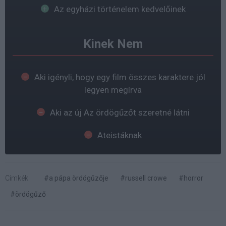
Az egyházi történelem kedvelőinek
Kinek Nem
Aki igényli, hogy egy film összes karaktere jól
legyen megírva
Aki az új Az ördögűzőt szeretné látni
Ateistáknak
Címkék:
#a pápa ördögűzője
#russell crowe
#horror
#ördögűző