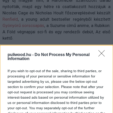
egy új magyar film, a Háromezer számozott darab
nyitották, majd egy hétre rá csatlakozott hozzájuk a
Nicolas Cage és Nicholas Hoult főszereplésével készült
Renfield
, a young adult bestseller regényből készített
Gyönyörű sorscsapás
, a Suzume című anime, a Rubikon:
A Föld végnapjai sci-fi és egy rendezői debüt, Az első
kettő.
Május második felében aztán megérkezett többek
puliwood.hu -
Do Not Process My Personal
között Ari Aster újdonsága, az
Amitől félünk
, a magyar
Information
vízilabda-válogatott aranykorszakát bemutató
A nemzet
aranyai
és egy thaiföldi horror,
A szörny
is, hogy végül
If you wish to opt-out of the sale, sharing to third parties, or
egy megrázó dokumentumfilmmel (
Egy újságíró
processing of your personal or sensitive information for
meggyilkolása
) zárjunk. Természetesen ennél több film
targeted advertising by us, please use the below opt-out
jelent meg, így a lista ezúttal sem teljes, de a kérdés adja
section to confirm your selection. Please note that after your
opt-out request is processed you may continue seeing
magát: szerintetek melyik volt az áprilisi mozis kínálat
interest-based ads based on personal information utilized by
legjobbja?
us or personal information disclosed to third parties prior to
your opt-out. You may separately opt-out of the further
Kommentben örömmel várjuk, hogy kifejtsétek, melyik