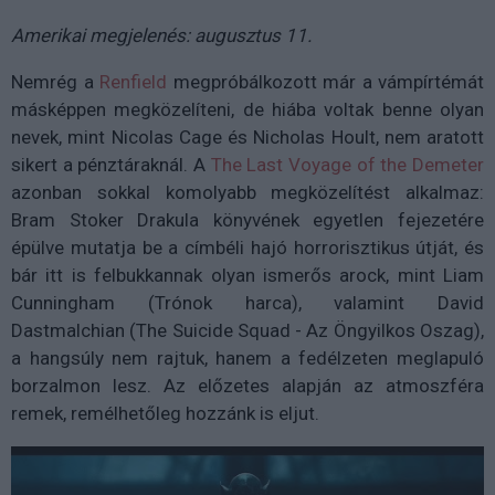
Amerikai megjelenés: augusztus 11.
Nemrég a
Renfield
megpróbálkozott már a vámpírtémát
másképpen megközelíteni, de hiába voltak benne olyan
nevek, mint Nicolas Cage és Nicholas Hoult, nem aratott
sikert a pénztáraknál. A
The Last Voyage of the Demeter
azonban sokkal komolyabb megközelítést alkalmaz:
Bram Stoker Drakula könyvének egyetlen fejezetére
épülve mutatja be a címbéli hajó horrorisztikus útját, és
bár itt is felbukkannak olyan ismerős arock, mint Liam
Cunningham (Trónok harca), valamint David
Dastmalchian (The Suicide Squad - Az Öngyilkos Oszag),
a hangsúly nem rajtuk, hanem a fedélzeten meglapuló
borzalmon lesz. Az előzetes alapján az atmoszféra
remek, remélhetőleg hozzánk is eljut.