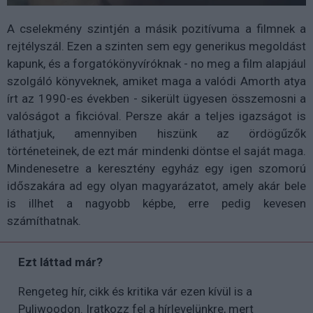
A cselekmény szintjén a másik pozitívuma a filmnek a
rejtélyszál. Ezen a szinten sem egy generikus megoldást
kapunk, és a forgatókönyvíróknak - no meg a film alapjául
szolgáló könyveknek, amiket maga a valódi Amorth atya
írt az 1990-es években - sikerült ügyesen összemosni a
valóságot a fikcióval. Persze akár a teljes igazságot is
láthatjuk, amennyiben hiszünk az ördögűzők
történeteinek, de ezt már mindenki döntse el saját maga.
Mindenesetre a keresztény egyház egy igen szomorú
időszakára ad egy olyan magyarázatot, amely akár bele
is illhet a nagyobb képbe, erre pedig kevesen
számíthatnak.
Ezt láttad már?
Rengeteg hír, cikk és kritika vár ezen kívül is a
Puliwoodon. Iratkozz fel a hírlevelünkre, mert