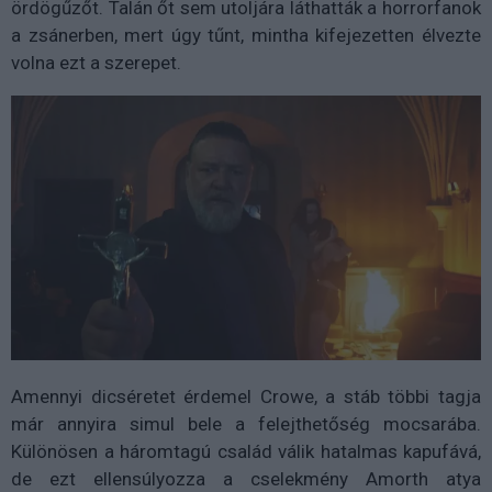
ördögűzőt. Talán őt sem utoljára láthatták a horrorfanok
a zsánerben, mert úgy tűnt, mintha kifejezetten élvezte
volna ezt a szerepet.
Amennyi dicséretet érdemel Crowe, a stáb többi tagja
már annyira simul bele a felejthetőség mocsarába.
Különösen a háromtagú család válik hatalmas kapufává,
de ezt ellensúlyozza a cselekmény Amorth atya