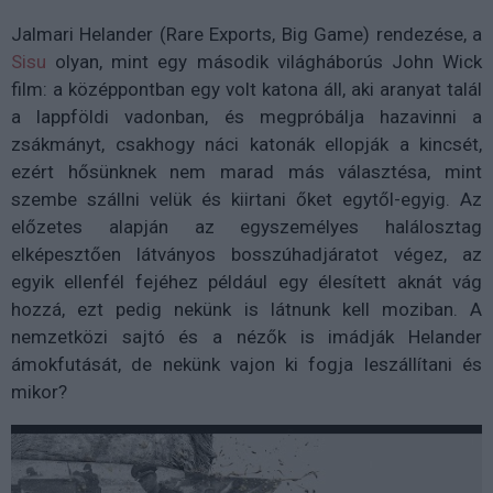
Jalmari Helander (Rare Exports, Big Game) rendezése, a
Sisu
olyan, mint egy második világháborús John Wick
film: a középpontban egy volt katona áll, aki aranyat talál
a lappföldi vadonban, és megpróbálja hazavinni a
zsákmányt, csakhogy náci katonák ellopják a kincsét,
ezért hősünknek nem marad más választésa, mint
szembe szállni velük és kiirtani őket egytől-egyig. Az
előzetes alapján az egyszemélyes halálosztag
elképesztően látványos bosszúhadjáratot végez, az
egyik ellenfél fejéhez például egy élesített aknát vág
hozzá, ezt pedig nekünk is látnunk kell moziban. A
nemzetközi sajtó és a nézők is imádják Helander
ámokfutását, de nekünk vajon ki fogja leszállítani és
mikor?