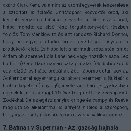
akaró Clark Kent, valamint az atomfegyverek leszerelése
a sztoriért is felelős Christopher Reeve-től ered, aki
később végzetes hibának nevezte a film elvállalását,
hiába mondta az első rész forgatókönyvéért részben
felelős Tom Mankiewitz és azt rendező Richard Donner,
hogy ne tegye, a stúdió ismét átvette az irányítást a
produkció felett. És hiába lett a harmadik rész után ismét
érdemibb szerepe Lois Lane-nek, vagy hozták vissza Lex
Luthort (Gene Hackman arccal a pénztár felé bohóckodik
egy jóízűt) és hiába próbáltak Zod tábornok után egy az
Acélemberrel egyenrangú karaktert teremteni a Nukleáris
Ember képében (tényleg!), a vele való harcok gyatrábban
néznek ki, mint a majd 10 éve forgatott összecsapások
Zodékkal. De az egész annyira cringe és campy és Reeve
még utolsó alkalommal is annyira hiteles a szerepben,
hogy igazi guilty pleasure szórakozássá válik az egész.
7. Batman v Superman - Az igazság hajnala