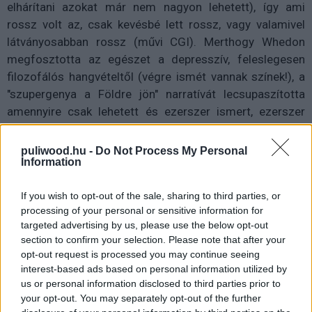
elhárítani azokat már nem nagyon lehetett), így ami
rossz volt az, csak kevésbé lett rossz, vagy valamivel
látványosabban rossz (művi CGI). Merthogy Whedon
megfosztotta az egészet a depresszív, feleslegesen
filozofálós hangvételtől (végre ismét vannak színek!), a
"szupergenya a Földre jön" narratívát lecsupaszította
amennyire csak lehetett és ezerszer ismert, ezerszer
látott, nem is valami jó poénokkal operáló, de
működőképes karakterdinamikát adott a figuráinak,
puliwood.hu -
Do Not Process My Personal
Information
mindezt úgy, hogy a karakterek felét csak most ismertük
meg. A másik felét pedig helyrerakta a végére, az élen
If you wish to opt-out of the sale, sharing to third parties, or
Cavillel, akinek ha az arcát pásztázza az ember a
processing of your personal or sensitive information for
"Bajusz-gate" következtében még mindig kitűnik, hogy
targeted advertising by us, please use the below opt-out
színészileg gyenge, azonban a végére elkezd
section to confirm your selection. Please note that after your
Supermanre hasonlítani, derűt, optimizmust sugározni.
opt-out request is processed you may continue seeing
Ez 3 film után kevés, de legalább javulás.
interest-based ads based on personal information utilized by
us or personal information disclosed to third parties prior to
4. Superman II. - A moziváltozat (1980) -
your opt-out. You may separately opt-out of the further