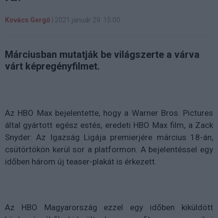
Kovács Gergő
|
2021 január 29. 15:00
Márciusban mutatják be világszerte a várva
várt képregényfilmet.
Az HBO Max bejelentette, hogy a Warner Bros. Pictures
által gyártott egész estés, eredeti HBO Max film, a
Zack
Snyder: Az Igazság Ligája
premierjére március 18-án,
csütörtökön kerül sor a platformon. A bejelentéssel egy
időben három új teaser-plakát is érkezett.
Az HBO Magyarország ezzel egy időben kiküldött