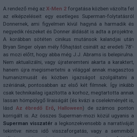
A rendező még az
X-Men 2
forgatása közben vázolta fel
az elképzeléseit egy esetleges Superman-folytatásról
Donnernek, ami figyelmen kívül hagyná a harmadik és
negyedik részeket és Donner áldását is adta a projektre.
A korábban sötéten cinikus mutánsok kalandjai után
Bryan Singer olyan mély főhajtást csinált az eredeti 78'-
as mozi előtt, hogy abba még J.J. Abrams is belepirulna.
Nem aktualizálni, vagy újrateremteni akarta a karaktert,
hanem újra megismertetni a világgal annak magasztos
humanizmusát és közben igazságot szolgáltatni a
szériának, pontosabban az első két filmnek. Így inkább
csak technikailag igazította a korhoz, megtartotta annak
lassan hömpölygő líraiságát (és kvázi a cselekményét is,
lásd
Az ébredő Erő
,
Halloween
) de számos ponton
korrigált is. Az összes Superman-mozi közül ugyanis a
Superman
visszatér
a legkonzekvensebb a narratíváját
tekintve: nincs idő visszaforgatás, vagy a semmiből