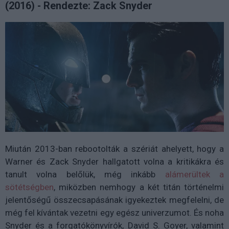
(2016) - Rendezte: Zack Snyder
Miután 2013-ban rebootolták a szériát ahelyett, hogy a
Warner és Zack Snyder hallgatott volna a kritikákra és
tanult volna belőlük, még inkább
alámerültek a
sötétségben
, miközben nemhogy a két titán történelmi
jelentőségű összecsapásának igyekeztek megfelelni, de
még fel kívántak vezetni egy egész univerzumot. És noha
Snyder és a forgatókönyvírók, David S. Goyer, valamint