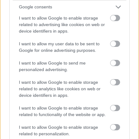
jelentős részét (legalább 50%-át) neki kellett dirigálnia,
Google consents
ez pedig jelentős újraforgatásokkal járt. (Azért
I want to allow Google to enable storage
gondolom mindenki érzi az iróniát az egészben a
related to advertising like cookies on web or
költséghatékony részt illetően.) Gene Hackman és Ned
device identifiers in apps.
Beatty ezekben egyáltalán nem vettek részt és a sokszor
sokkalta bárgyúbb jeleneteken ez meg is érződik.
I want to allow my user data to be sent to
Google for online advertising purposes.
Ugyanakkor - és ez inkább Donner érdeme - így is egy
lekerekített egész, Superman lemondása az erejéről
I want to allow Google to send me
továbbra is működik, Terence Stamp, mint Zod tábornok
personalized advertising.
egyszerű, de remek, Hackman is szórakoztatóbb,
kevésbé harsány, a metropolisi összecsapás még mai
I want to allow Google to enable storage
related to analytics like cookies on web or
szemmel nézve is impozáns tud lenni, Christopher Reeve
device identifiers in apps.
és Margot Kidder kettőse pedig rettentő bájos. Csak
érződik rajta - akárcsak eggyel fentebb - hogy két, eltérő
I want to allow Google to enable storage
látásmódot kívántak összefogni egybe.
related to functionality of the website or app.
3. Superman II - A Donner-változat (1980/2006)
I want to allow Google to enable storage
- Rendezte: Richard Donner
related to personalization.