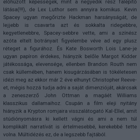
előhúzott képességek, mint a negyedik rész falépítő
látása(!!!), de Lex Luthor sem annyira komikus. Kevin
Spacey ugyan megőrizte Hackman harsányságát, de
lejjebb is csavarta azt és sokkalta ridegebbre,
kegyetlenebbre, Spacey-sebbre vette, ami a színész
azóta eltelt botrányait figyelembe véve ad egy plusz
réteget a figurához. És Kate Bosworth Lois Lane-je
ugyan papíron érdekes, hiányzik belőle Margot Kidder
játékossága, elevensége, ellenben Brandon Routh nem
csak küllemében, hanem kisugárzásában is tökéletesen
idézi meg az ekkor már 2 éve elhunyt Christopher Reeve-
et, mégis hozzá tudja adni a saját dimenzióját, akárcsak
a zeneszerző John Ottman a magáét Williams
klasszikus dallamaihoz. Csupán a film eleji nyitány
hiányzik a Krypton romjaira visszalátogató Kal-Ellel, amit
stúdiónyomásra ki kellett vágni és ami a nem túl
komplikált narratívát is értelmesebbé, kerekebbé tette
volna. Múltidézés ez, de a legszebb fajtából.