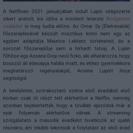
A Netflixen 2021 januárjában indult Lupin világszerte
sikert aratott, kis időre a mindent letaroló
Bridgerton
családot
is meg tudta előzni. Az Omar Sy (Életrevalók)
főszereplésével készült misztikus krimi nem egy az
egyben adaptálja Maurice Leblanc történeteit, és a
sorozat főszereplője sem a hírhedt tolvaj. A Lupin
főhőse egy Assane Diop nevű fickó, aki elhatározza, hogy
bosszút áll édesapja halála miatt, és ehhez gyermekkora
meghatározó regényalakját, Arséne Lupint hívja
segítségül.
A lendületes, szórakoztató széria első évadából első
körben csak öt részt tett elérhetővé a Netflix, nemrég
azonban bejelentették, hogy a további epizódok már a
nyár folyamán elérhetővé válnak. A streaming
szolgálatató a második évadként hivatkozik az újabb
részekre, ám inkább tekintsük a folytatást az első évad