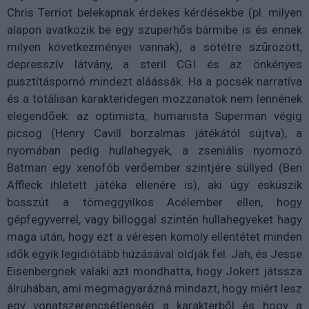
Chris Terriot belekapnak érdekes kérdésekbe (pl. milyen
alapon avatkozik be egy szuperhős bármibe is és ennek
milyen következményei vannak), a sötétre szűrözött,
depresszív látvány, a steril CGI és az önkényes
pusztításpornó mindezt aláássák. Ha a pocsék narratíva
és a totálisan karakteridegen mozzanatok nem lennének
elegendőek: az optimista, humanista Superman végig
picsog (Henry Cavill borzalmas játékától sújtva), a
nyomában pedig hullahegyek, a zseniális nyomozó
Batman egy xenofób verőember szintjére süllyed (Ben
Affleck ihletett játéka ellenére is), aki úgy esküszik
bosszút a tömeggyilkos Acélember ellen, hogy
gépfegyverrel, vagy billoggal szintén hullahegyeket hagy
maga után, hogy ezt a véresen komoly ellentétet minden
idők egyik legidiótább húzásával oldják fel. Jah, és Jesse
Eisenbergnek valaki azt mondhatta, hogy Jokert játssza
álruhában, ami megmagyarázná mindazt, hogy miért lesz
egy vonatszerencsétlenség a karakterből és hogy a