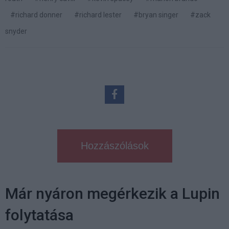
#richard donner
#richard lester
#bryan singer
#zack
snyder
Hozzászólások
Már nyáron megérkezik a Lupin
folytatása