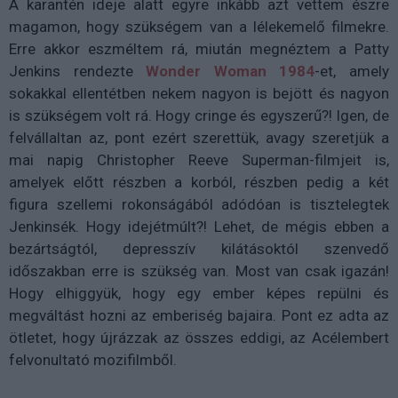
A karantén ideje alatt egyre inkább azt vettem észre
magamon, hogy szükségem van a lélekemelő filmekre.
Erre akkor eszméltem rá, miután megnéztem a Patty
Jenkins rendezte
Wonder Woman 1984
-et, amely
sokakkal ellentétben nekem nagyon is bejött és nagyon
is szükségem volt rá. Hogy cringe és egyszerű?! Igen, de
felvállaltan az, pont ezért szerettük, avagy szeretjük a
mai napig Christopher Reeve Superman-filmjeit is,
amelyek előtt részben a korból, részben pedig a két
figura szellemi rokonságából adódóan is tisztelegtek
Jenkinsék.
Hogy idejétmúlt?! Lehet, de mégis ebben a
bezártságtól, depresszív kilátásoktól szenvedő
időszakban erre is szükség van. Most van csak igazán!
Hogy elhiggyük, hogy egy ember képes repülni és
megváltást hozni az emberiség bajaira.
Pont ez adta az
ötletet, hogy újrázzak az összes eddigi, az Acélembert
felvonultató mozifilmből.