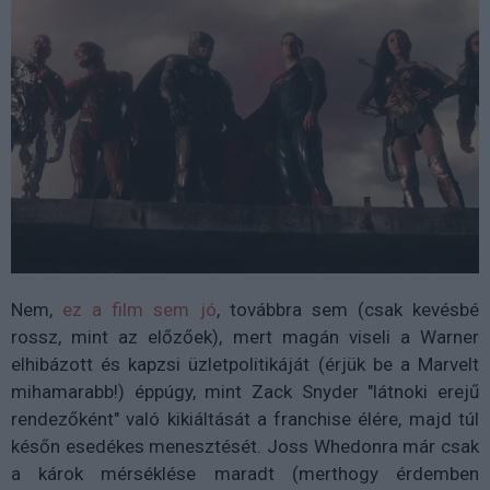
Nem,
ez a film sem jó
, továbbra sem (csak kevésbé
rossz, mint az előzőek), mert magán viseli a Warner
elhibázott és kapzsi üzletpolitikáját (érjük be a Marvelt
mihamarabb!) éppúgy, mint Zack Snyder "látnoki erejű
rendezőként" való kikiáltását a franchise élére, majd túl
későn esedékes menesztését. Joss Whedonra már csak
a károk mérséklése maradt (merthogy érdemben