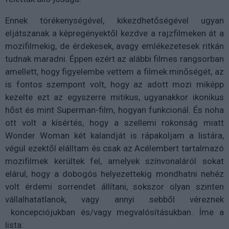
Ennek törékenységével, kikezdhetőségével ugyan
eljátszanak a képregényektől kezdve a rajzfilmeken át a
mozifilmekig, de érdekesek, avagy emlékezetesek ritkán
tudnak maradni. Éppen ezért az alábbi filmes rangsorban
amellett, hogy figyelembe vettem a filmek minőségét, az
is fontos szempont volt, hogy az adott mozi miképp
kezelte ezt az egyszerre mitikus, ugyanakkor ikonikus
hőst és mint Superman-film, hogyan funkcionál. És noha
ott volt a kísértés, hogy a szellemi rokonság miatt
Wonder Woman két kalandját is rápakoljam a listára,
végül ezektől elálltam és csak az Acélembert tartalmazó
mozifilmek kerültek fel, amelyek színvonaláról sokat
elárul, hogy a dobogós helyezettekig mondhatni nehéz
volt érdemi sorrendet állítani, sokszor olyan szinten
vállalhatatlanok, vagy annyi sebből véreznek
koncepciójukban és/vagy megvalósításukban. Íme a
lista: