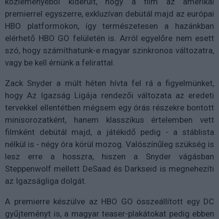
közleményéből kiderült, hogy a film az amerikai
premierrel egyszerre, exkluzívan debütál majd az európai
HBO platformokon, így természetesen a hazánkban
elérhető HBO GO felületén is. Arról egyelőre nem esett
szó, hogy számíthatunk-e magyar szinkronos változatra,
vagy be kell érnünk a felirattal.
Zack Snyder a múlt héten hívta fel rá a figyelmünket,
hogy Az Igazság Ligája rendezői változata az eredeti
tervekkel ellentétben mégsem egy órás részekre bontott
minisorozatként, hanem klasszikus értelemben vett
filmként debütál majd, a játékidő pedig - a stáblista
nélkül is - négy óra körül mozog. Valószínűleg szükség is
lesz erre a hosszra, hiszen a Snyder vágásban
Steppenwolf mellett DeSaad és Darkseid is megnehezíti
az Igazságliga dolgát.
A premierre készülve az HBO GO összeállított egy DC
gyűjteményt is, a magyar teaser-plakátokat pedig ebben