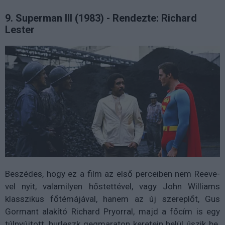
9. Superman III (1983) - Rendezte: Richard
Lester
Beszédes, hogy ez a film az első perceiben nem Reeve-
vel nyit, valamilyen hőstettével, vagy John Williams
klasszikus főtémájával, hanem az új szereplőt, Gus
Gormant alakító Richard Pryorral, majd a főcím is egy
túlnyújtott, burleszk gegmaraton keretein belül úszik be.