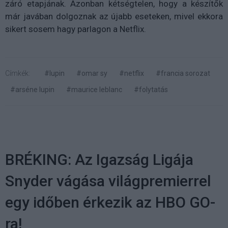
záró etapjának. Azonban kétségtelen, hogy a készítők
már javában dolgoznak az újabb eseteken, mivel ekkora
sikert sosem hagy parlagon a Netflix.
Címkék:
#lupin
#omar sy
#netflix
#francia sorozat
#arséne lupin
#maurice leblanc
#folytatás
BRÉKING: Az Igazság Ligája
Snyder vágása világpremierrel
egy időben érkezik az HBO GO-
ra!