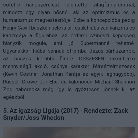
sötétre hangszerelést jelentette világfájdalommal,
mindezt egy olyan hősnél, aki az optimizmus és a
humanizmus megtestesítője. Ebbe a koncepcióba pedig
Henry Cavill büszkén bele is áll, csak hiába van karizma és
karizmája a figurához, az érdemi színészi képesség
hiányzik mögüle, ami jó Supermanné tehetné.
Ugyanakkor hiába vannak otromba Jézus-párhuzamok,
az összes korábbi filmre ÖSSZESEN rákontrázó
mennyiségű akció, csúnya karakter félreértelmezések
(Kevin Costner Jonathan Kentje az egyik legnagyobb),
Russell Crowe Jor-Elje, de különösen Michael Shannon
Zod tábornoka még így is győztesen jönnek ki az
egészből.
5. Az Igazság Ligája (2017) - Rendezte: Zack
Snyder/Joss Whedon