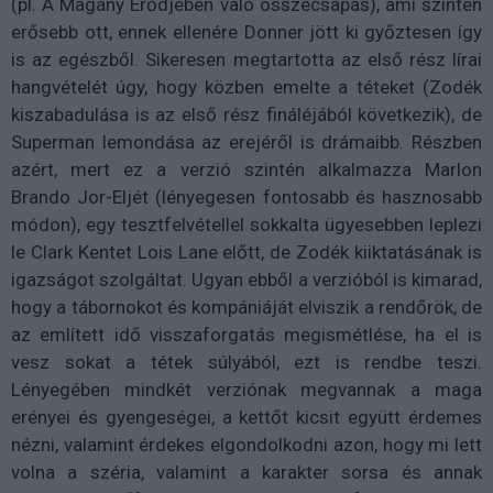
(pl. A Magány Erődjében való összecsapás), ami szintén
erősebb ott, ennek ellenére Donner jött ki győztesen így
is az egészből. Sikeresen megtartotta az első rész lírai
hangvételét úgy, hogy közben emelte a téteket (Zodék
kiszabadulása is az első rész fináléjából következik), de
Superman lemondása az erejéről is drámaibb. Részben
azért, mert ez a verzió szintén alkalmazza Marlon
Brando Jor-Eljét (lényegesen fontosabb és hasznosabb
módon), egy tesztfelvétellel sokkalta ügyesebben leplezi
le Clark Kentet Lois Lane előtt, de Zodék kiiktatásának is
igazságot szolgáltat. Ugyan ebből a verzióból is kimarad,
hogy a tábornokot és kompániáját elviszik a rendőrök, de
az említett idő visszaforgatás megismétlése, ha el is
vesz sokat a tétek súlyából, ezt is rendbe teszi.
Lényegében mindkét verziónak megvannak a maga
erényei és gyengeségei, a kettőt kicsit együtt érdemes
nézni, valamint érdekes elgondolkodni azon, hogy mi lett
volna a széria, valamint a karakter sorsa és annak