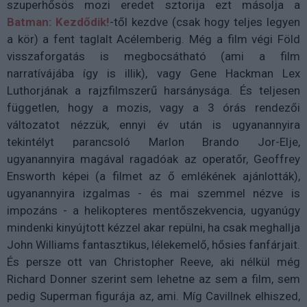
szuperhősös mozi eredet sztorija ezt másolja a
Batman: Kezdődik!
-től kezdve (csak hogy teljes legyen
a kör) a fent taglalt Acélemberig. Még a film végi Föld
visszaforgatás is megbocsátható (ami a film
narratívájába így is illik), vagy Gene Hackman Lex
Luthorjának a rajzfilmszerű harsánysága. És teljesen
független, hogy a mozis, vagy a 3 órás rendezői
változatot nézzük, ennyi év után is ugyanannyira
tekintélyt parancsoló Marlon Brando Jor-Elje,
ugyanannyira magával ragadóak az operatőr, Geoffrey
Ensworth képei (a filmet az ő emlékének ajánlották),
ugyanannyira izgalmas - és mai szemmel nézve is
impozáns - a helikopteres mentőszekvencia, ugyanúgy
mindenki kinyújtott kézzel akar repülni, ha csak meghallja
John Williams fantasztikus, lélekemelő, hősies fanfárjait.
És persze ott van Christopher Reeve, aki nélkül még
Richard Donner szerint sem lehetne az sem a film, sem
pedig Superman figurája az, ami. Míg Cavillnek elhiszed,