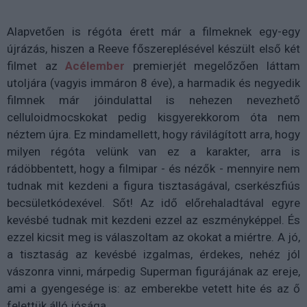
Alapvetően is régóta érett már a filmeknek egy-egy
újrázás, hiszen a Reeve főszereplésével készült első két
filmet az
Acélember
premierjét megelőzően láttam
utoljára (vagyis immáron 8 éve), a harmadik és negyedik
filmnek már jóindulattal is nehezen nevezhető
celluloidmocskokat pedig kisgyerekkorom óta nem
néztem újra. Ez mindamellett, hogy rávilágított arra, hogy
milyen régóta velünk van ez a karakter, arra is
rádöbbentett, hogy a filmipar - és nézők - mennyire nem
tudnak mit kezdeni a figura tisztaságával, cserkészfiús
becsületkódexével. Sőt! Az idő előrehaladtával egyre
kevésbé tudnak mit kezdeni ezzel az eszményképpel. És
ezzel kicsit meg is válaszoltam az okokat a miértre. A jó,
a tisztaság az kevésbé izgalmas, érdekes, nehéz jól
vászonra vinni, márpedig Superman figurájának az ereje,
ami a gyengesége is: az emberekbe vetett hite és az ő
felettük álló jósága.