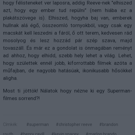
hogy félisteneket ver laposra, addig Reeve-nek "elhiszed
azt, hogy egy ember tud repülni" (nem hiába ez a
plakátszövege is). Elhiszed, hogyha baj van, emberek
hullnak alá égő, összeomló tornyokból, vagy csak egy
macskát kell leszedni a fáról, ő ott terem, kedvesen rád
mosolyog és lesz hozzád pár szép szava, majd
tovaszáll. És már ez a gondolat is önmagában reményt
ad ahhoz, hogy elhidd, szebb hely lehet a világ. Lehet,
hogy születtek ennél jobb, kiforrottabb filmek azóta a
műfajban, de nagyobb hatásúak, ikonikusabb hősökkel
aligha.
Most ti jöttök! Nálatok hogy nézne ki egy Superman-
filmes sorrend?!
Címkék:
#superman
#christopher reeve
#brandon
routh
#henry cavill
#kevin spacey
#marlon brando