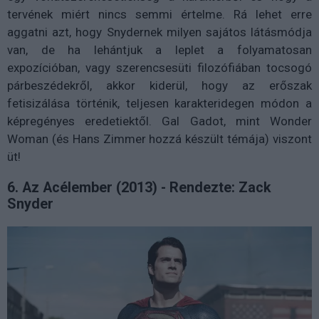
tervének miért nincs semmi értelme. Rá lehet erre
aggatni azt, hogy Snydernek milyen sajátos látásmódja
van, de ha lehántjuk a leplet a folyamatosan
expozícióban, vagy szerencsesüti filozófiában tocsogó
párbeszédekről, akkor kiderül, hogy az erőszak
fetisizálása történik, teljesen karakteridegen módon a
képregényes eredetiektől. Gal Gadot, mint Wonder
Woman (és Hans Zimmer hozzá készült témája) viszont
üt!
6. Az Acélember (2013) - Rendezte: Zack
Snyder