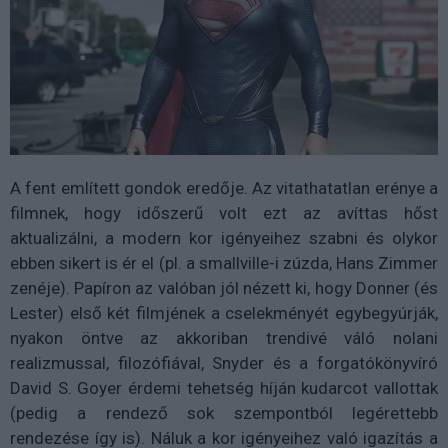
A fent említett gondok eredője. Az vitathatatlan erénye a
filmnek, hogy időszerű volt ezt az avíttas hőst
aktualizálni, a modern kor igényeihez szabni és olykor
ebben sikert is ér el (pl. a smallville-i zúzda, Hans Zimmer
zenéje). Papíron az valóban jól nézett ki, hogy Donner (és
Lester) első két filmjének a cselekményét egybegyúrják,
nyakon öntve az akkoriban trendivé váló nolani
realizmussal, filozófiával, Snyder és a forgatókönyvíró
David S. Goyer érdemi tehetség híján kudarcot vallottak
(pedig a rendező sok szempontból legérettebb
rendezése így is). Náluk a kor igényeihez való igazítás a