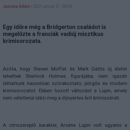
Jasinka Ádám
|
2021 január 31. 08:00
Egy időre még a Bridgerton családot is
megelőzte a franciák vadiúj misztikus
krimisorozata.
Azóta, hogy Steven Moffat és Mark Gattis új életet
lehelltek Sherlock Holmes figurájába, nem igazán
láthattunk hasonlóan szórakoztató, pörgős és modern
krimisorozatot. Ebben hozott változást a Lupin, amely
nem véletlenül idézi meg a díjnyertes brit krimiszériát.
A címszereplő karakter, Arséne Lupin volt ugyanis a