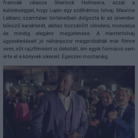
franciák válasza Sherlock Holmesra, azzal a
különbséggel, hogy Lupin egy szélhámos tolvaj. Maurice
Leblanc számtalan történetben dolgozta ki az úriember
bűnöző karakterét, akihez hozzánőtt cilindere, monoklija
és mindig elegáns megjelenése. A mestertolvaj
ügyeskedéseit jó néhányszor megpróbálták már filmre
vinni, sőt rajzfilmként is debütált, ám egyik formáció sem
érte el a könyvek sikereit. Egészen mostanáig.