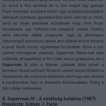
És ezzel a film azonnal be is lövi magát egy gyenge
Pryor-komédia szintjére (azért egy szabadszájúságáról
elhíresült komikust gyerekbaráttá tenni nem túl jó ötlet),
amit az olyan jelenetek erősítenek meg, mint Pryor
lezuhanása egy felhőkarcoló tetejéről (síelés miatt!),
amit karcolás nélkül megúszik, vagy az állítólagos
címszereplő gonosszá válása, ami többek között kimerül
a pisai ferde torony egyenesbe hozásában. Noha a szó
szerint önmagával viaskodó Superman Reeve-nek hála
működik, elfogadható, a film többi része gyalázatos, de a
Superman II
után a Warner jobbnak látta ismét a
komikus tónust erőltető Richard Lestert leszerződtetni a
rendezésre, aki szemmel láthatóan nemhogy nem értette
a karaktereket, nem is érdekelte különösebben. Pedig a
hős többet érdemelne.
8. Superman IV - A sötétség hatalma (1987) -
Rendezte: Sidney J. Furie