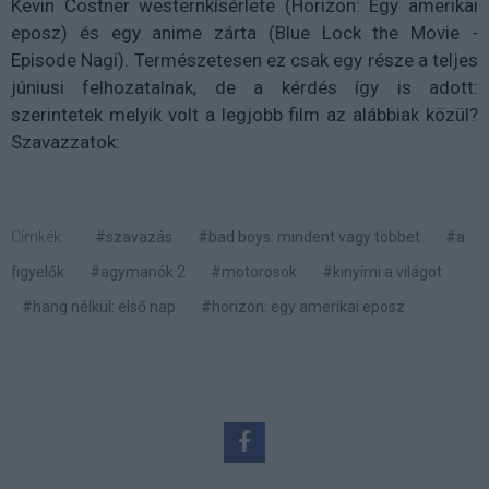
Kevin Costner westernkísérlete (Horizon: Egy amerikai
eposz) és egy anime zárta (Blue Lock the Movie -
Episode Nagi). Természetesen ez csak egy része a teljes
júniusi felhozatalnak, de a kérdés így is adott:
szerintetek melyik volt a legjobb film az alábbiak közül?
Szavazzatok:
Címkék:
#szavazás
#bad boys: mindent vagy többet
#a
figyelők
#agymanók 2
#motorosok
#kinyírni a világot
#hang nélkül: első nap
#horizon: egy amerikai eposz