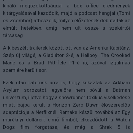
kínáló megszokottsággal a box office eredmények
kitárgyalásával kezdődik, majd a podcast hangjai (Tomi
és Zsombor) átbeszélik, milyen előzetesek debütáltak az
elmúlt hetekben, amíg nem ült össze a szakértői
társaság.
A kibeszélt trailerek között ott van az Amerika Kapitány:
Szép új világé, a Gladiátor 2-é, a Hellboy: The Crooked
Mané és a Brad Pitt-féle F1-é is, szóval izgalmas
szemlére került sor.
Ezek után rátérünk arra is, hogy kukázták az Arkham
Asylum sorozatot, egyelőre nem bővül a Batman
univerzum, illetve hogy a showrunner toxikus viselkedése
miatt bajba került a Horizon Zero Dawn élőszereplős
adaptációja a Netflixnél. Remake készül továbbá az Egy
maréknyi dollárért című filmből, elkezdődött a Watch
Dogs film forgatása, és még a Shrek 5 is