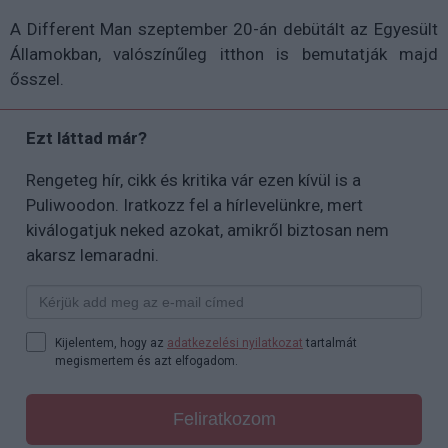
A Different Man szeptember 20-án debütált az Egyesült
Államokban, valószínűleg itthon is bemutatják majd
ősszel.
Ezt láttad már?
Rengeteg hír, cikk és kritika vár ezen kívül is a
Puliwoodon. Iratkozz fel a hírlevelünkre, mert
kiválogatjuk neked azokat, amikről biztosan nem
akarsz lemaradni.
Kijelentem, hogy az
adatkezelési nyilatkozat
tartalmát
megismertem és azt elfogadom.
Feliratkozom