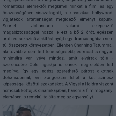
romantikus elemektől megkímél minket a film, és egy
összességében visszafogott, a klasszikus hollywoodi
vígjátékok ártatlanságát megidéző élményt kapunk.
Scarlett Johansson valami elképesztő
magabiztossággal hozza le ezt a bő 2 órát, egészen
profi és sokszínű alakítást nyújt egy drámaiságában nem
túl összetett környezetben. Ellenben Channing Tatummal,
aki továbbra sem lett tehetségesebb, és most is nagyon
minimálra van véve mindaz, amit elvártak tőle -
szerencsére Cole figurája is ennek megfelelően lett
megírva, így egy egész szerethető párost alkotnak
Johanssonnal, ám zongorázni lehet a két színész
képességei közötti szakadékot. A Vigyél a Holdra viszont
nemcsak kettejük dinamikájában, hanem a film megannyi
elemében is remekül találta meg az egyensúlyt.