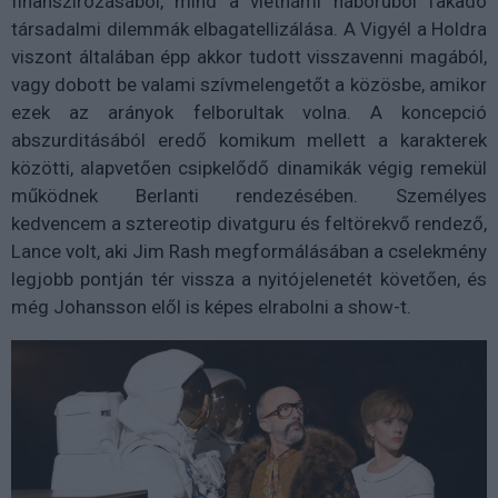
finanszírozásából, mind a vietnámi háborúból fakadó
társadalmi dilemmák elbagatellizálása. A Vigyél a Holdra
viszont általában épp akkor tudott visszavenni magából,
vagy dobott be valami szívmelengetőt a közösbe, amikor
ezek az arányok felborultak volna. A koncepció
abszurditásából eredő komikum mellett a karakterek
közötti, alapvetően csipkelődő dinamikák végig remekül
működnek Berlanti rendezésében. Személyes
kedvencem a sztereotip divatguru és feltörekvő rendező,
Lance volt, aki Jim Rash megformálásában a cselekmény
legjobb pontján tér vissza a nyitójelenetét követően, és
még Johansson elől is képes elrabolni a show-t.