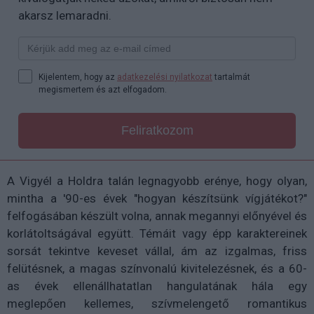
akarsz lemaradni.
Kijelentem, hogy az
adatkezelési nyilatkozat
tartalmát
megismertem és azt elfogadom.
Feliratkozom
A Vigyél a Holdra talán legnagyobb erénye, hogy olyan,
mintha a '90-es évek "hogyan készítsünk vígjátékot?"
felfogásában készült volna, annak megannyi előnyével és
korlátoltságával együtt. Témáit vagy épp karaktereinek
sorsát tekintve keveset vállal, ám az izgalmas, friss
felütésnek, a magas színvonalú kivitelezésnek, és a 60-
as évek ellenállhatatlan hangulatának hála egy
meglepően kellemes, szívmelengető romantikus