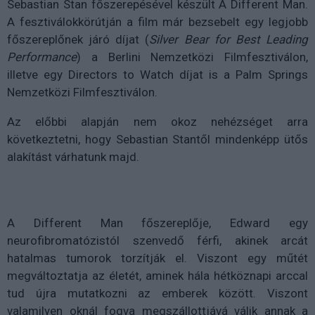
Sebastian Stan főszerepésével készült A Different Man.
A fesztiválokkörútján a film már bezsebelt egy legjobb
főszereplőnek járó díjat (
Silver Bear for Best Leading
Performance
) a Berlini Nemzetközi Filmfesztiválon,
illetve egy Directors to Watch díjat is a Palm Springs
Nemzetközi Filmfesztiválon.
Az előbbi alapján nem okoz nehézséget arra
következtetni, hogy Sebastian Stantől mindenképp ütős
alakítást várhatunk majd.
A Different Man főszereplője, Edward egy
neurofibromatózistól szenvedő férfi, akinek arcát
hatalmas tumorok torzítják el. Viszont egy műtét
megváltoztatja az életét, aminek hála hétköznapi arccal
tud újra mutatkozni az emberek között. Viszont
valamilyen oknál fogva megszállottjává válik annak a