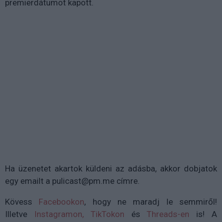
premierdátumot kapott.
Ha üzenetet akartok küldeni az adásba, akkor dobjatok
egy emailt a pulicast@pm.me címre.
Kövess
Facebookon
, hogy ne maradj le semmiről!
Illetve
Instagramon,
TikTokon
és
Threads-en
is
!
A