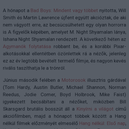
A hónapot a
Bad Boys: Mindent vagy többet
nyitotta, Will
Smith és Martin Lawrence újfent együtt akcióztak, de aki
nem vágyott erre, az becsücsülhetett egy olyan horrorra
is A figyelők képében, amelyet M. Night Shyamalan lánya,
Ishana Night Shyamalan rendezett. A következő héten az
Agymanók folytatása
robbant be, és a korábbi Pixar-
alkotásokkal ellentétben özönlettek rá a nézők, jelenleg
ez az év legtöbb bevételt termelő filmje, és nagyon kevés
rivális taszíthatja le a trónról.
Június második felében a
Motorosok
illusztris gárdával
(Tom Hardy, Austin Butler, Michael Shannon, Norman
Reedus, Jodie Comer, Boyd Holbrook, Mike Faist)
igyekezett becsábítani a nézőket, miközben Bill
Skarsgard brutális bosszút áll a
Kinyírni a világot
című
akciófilmben, majd a hónapot többek között a Hang
nélkül filmek előzményét elmesélő
Hang nélkül: Első nap
,