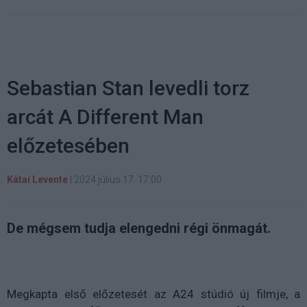
Sebastian Stan levedli torz
arcát A Different Man
előzetesében
Kátai Levente
|
2024 július 17. 17:00
De mégsem tudja elengedni régi önmagát.
Megkapta első előzetesét az A24 stúdió új filmje, a