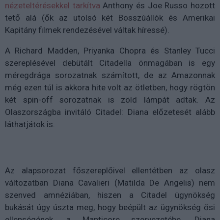
nézeteltérésekkel tarkítva
Anthony és Joe Russo hozott
tető alá (ők az utolsó két Bosszúállók és Amerikai
Kapitány filmek rendezésével váltak híressé).
A Richard Madden, Priyanka Chopra és Stanley Tucci
szereplésével debütált Citadella önmagában is egy
méregdrága sorozatnak számított, de az Amazonnak
még ezen túl is akkora hite volt az ötletben, hogy rögtön
két spin-off sorozatnak is zöld lámpát adtak. Az
Olaszországba invitáló Citadel: Diana előzetesét alább
láthatjátok is.
Az alapsorozat főszereplőivel ellentétben az olasz
változatban Diana Cavalieri (Matilda De Angelis) nem
szenved amnéziában, hiszen a Citadel ügynökség
bukását úgy úszta meg, hogy beépült az ügynökség ősi
ellenségének, a Manticore szervezetébe. Diana