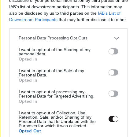
disclosure of your personal information by third parties on the
IAB’s list of downstream participants. This information may
also be disclosed by us to third parties on the
IAB’s List of
Downstream Participants
that may further disclose it to other
third parties.
Please note that this website/app uses one or more Google
A film szeptember 27-én érkezik a tengerentúli mozikba.
Personal Data Processing Opt Outs
services and may gather and store information including but
Ti kíváncsiak vagytok rá?
not limited to your visit or usage behaviour. You may click to
I want to opt-out of the Sharing of my
personal data.
grant or deny consent to Google and its third-party tags to
Opted In
use your data for below specified purposes in below Google
Ezt láttad már?
consent section.
I want to opt-out of the Sale of my
Personal Data.
Rengeteg hír, cikk és kritika vár ezen kívül is a
Opted In
Puliwoodon. Iratkozz fel a hírlevelünkre, mert
kiválogatjuk neked azokat, amikről biztosan nem
I want to opt-out of processing my
Personal Data for Targeted Advertising.
akarsz lemaradni.
Opted In
I want to opt-out of Collection, Use,
Retention, Sale, and/or Sharing of my
Personal Data that Is Unrelated with the
Purposes for which it was collected.
Kijelentem, hogy az
adatkezelési nyilatkozat
tartalmát
Opted Out
megismertem és azt elfogadom.