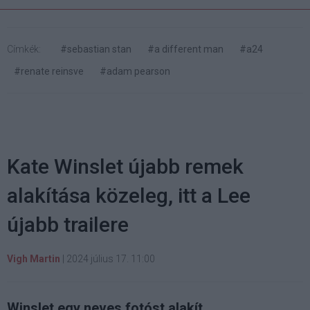
Címkék:
#sebastian stan
#a different man
#a24
#renate reinsve
#adam pearson
Kate Winslet újabb remek
alakítása közeleg, itt a Lee
újabb trailere
Vigh Martin
|
2024 július 17. 11:00
Winslet egy neves fotóst alakít.