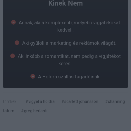
Kinek Nem
Annak, aki a komplexebb, mélyebb vígjátékokat
kedveli.
Aki gyűlöli a marketing és reklámok világát.
Aki inkább a romantikát, nem pedig a vígjátékot
keresi.
A Holdra szállás tagadóinak.
Címkék:
#vigyél a holdra
#scarlett johansson
#channing
tatum
#greg berlanti