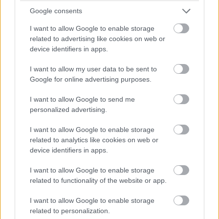
Google consents
Feliratkozom
I want to allow Google to enable storage
related to advertising like cookies on web or
device identifiers in apps.
Címkék:
#lee
#kate winslet
#josh o'connor
#andre
I want to allow my user data to be sent to
Google for online advertising purposes.
riseborough
#marion cottilard
#alexander skarsgard
I want to allow Google to send me
personalized advertising.
I want to allow Google to enable storage
related to analytics like cookies on web or
Vigyél a Holdra - Kritika
device identifiers in apps.
I want to allow Google to enable storage
Török Tamás
|
2024 július 15. 20:00
related to functionality of the website or app.
I want to allow Google to enable storage
Egy jó marketinges a Holdig repít.
related to personalization.