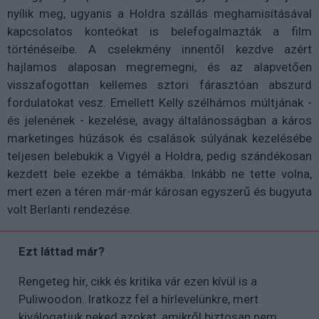
nyílik meg, ugyanis a Holdra szállás meghamisításával
kapcsolatos konteókat is belefogalmazták a film
történéseibe. A cselekmény innentől kezdve azért
hajlamos alaposan megremegni, és az alapvetően
visszafogottan kellemes sztori fárasztóan abszurd
fordulatokat vesz. Emellett Kelly szélhámos múltjának -
és jelenének - kezelése, avagy általánosságban a káros
marketinges húzások és csalások súlyának kezelésébe
teljesen belebukik a Vigyél a Holdra, pedig szándékosan
kezdett bele ezekbe a témákba. Inkább ne tette volna,
mert ezen a téren már-már károsan egyszerű és bugyuta
volt Berlanti rendezése.
Ezt láttad már?
Rengeteg hír, cikk és kritika vár ezen kívül is a
Puliwoodon. Iratkozz fel a hírlevelünkre, mert
kiválogatjuk neked azokat, amikről biztosan nem