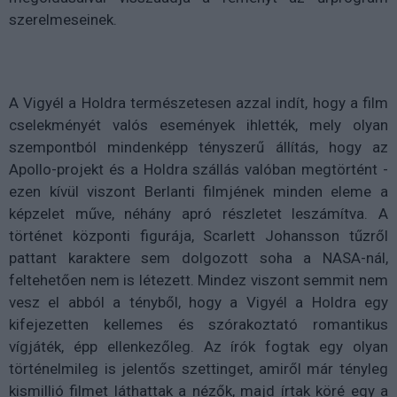
szerelmeseinek.
A Vigyél a Holdra természetesen azzal indít, hogy a film
cselekményét valós események ihlették, mely olyan
szempontból mindenképp tényszerű állítás, hogy az
Apollo-projekt és a Holdra szállás valóban megtörtént -
ezen kívül viszont Berlanti filmjének minden eleme a
képzelet műve, néhány apró részletet leszámítva. A
történet központi figurája, Scarlett Johansson tűzről
pattant karaktere sem dolgozott soha a NASA-nál,
feltehetően nem is létezett. Mindez viszont semmit nem
vesz el abból a tényből, hogy a Vigyél a Holdra egy
kifejezetten kellemes és szórakoztató romantikus
vígjáték, épp ellenkezőleg. Az írók fogtak egy olyan
történelmileg is jelentős szettinget, amiről már tényleg
kismillió filmet láthattak a nézők, majd írtak köré egy a