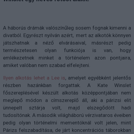
A háborús drámák valószínűleg sosem fognak kimenni a
divatból. Egyrészt nyilván azért, mert az alkotók könnyen
játszhatnak a néző elvárásaival, másrészt pedig
természetesen olyan funkciója is van, hogy
emlékezetnek minket a történelem azon pontjaira,
amiket valóban nem szabad elfelejteni.
Ilyen alkotás lehet a Lee is
, amelyet egyébként jelentős
részben hazánkban forgattak. A Kate Winslet
főszereplésével készült alkotás középpontjában nem
meglepő módon a címszereplő áll, aki a párizsi elit
ünnepelt sztárja volt, majd elszegődött hadi
tudosítónak. A második világháború vérzivataros éveiben
pedig olyan történelmi mementóknál volt jelen, mint
Párizs felszabadítása, de járt koncentrációs táborokban