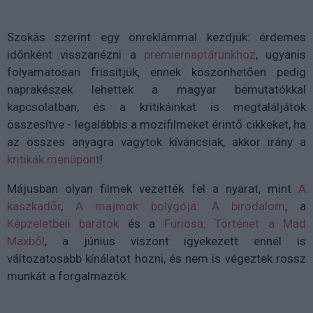
Szokás szerint egy önreklámmal kezdjük: érdemes
időnként visszanézni a
premiernaptárunkhoz
, ugyanis
folyamatosan frissítjük, ennek köszönhetően pedig
naprakészek lehettek a magyar bemutatókkal
kapcsolatban, és a kritikáinkat is megtaláljátok
összesítve - legalábbis a mozifilmeket érintő cikkeket, ha
az összes anyagra vagytok kíváncsiak, akkor irány a
kritikák menüpont
!
Májusban olyan filmek vezették fel a nyarat, mint
A
kaszkadőr
,
A majmok bolygója: A birodalom
, a
Képzeletbeli barátok
és a
Furiosa: Történet a Mad
Maxből
, a június viszont igyekezett ennél is
változatosabb kínálatot hozni, és nem is végeztek rossz
munkát a forgalmazók.