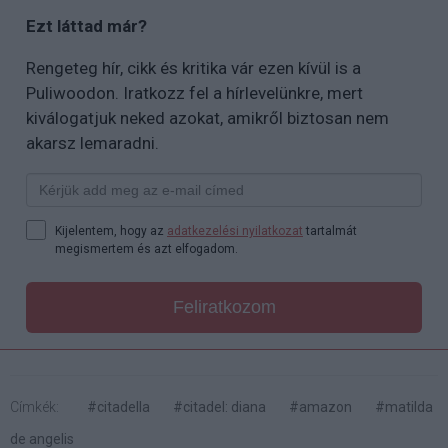
Ezt láttad már?
Rengeteg hír, cikk és kritika vár ezen kívül is a
Puliwoodon. Iratkozz fel a hírlevelünkre, mert
kiválogatjuk neked azokat, amikről biztosan nem
akarsz lemaradni.
Kijelentem, hogy az
adatkezelési nyilatkozat
tartalmát
megismertem és azt elfogadom.
Feliratkozom
Címkék:
#citadella
#citadel: diana
#amazon
#matilda
de angelis