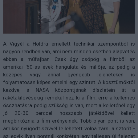
A Vigyél a Holdra emellett technikai szempontból is
nagyon rendben van, ami nem minden esetben alapvetés
ebben a műfajban. Csak úgy csöpög a filmből az
amerikai '60-as évek hangulata és miliője, ez pedig a
közepes vagy annál gyengébb jeleneteken is
folyamatosan képes emelni egy szintet. A kosztümöktől
kezdve, a NASA központjának díszletein át a
rakétakilövésekig remekül néz ki a film, erre a kellemes
összhatásra pedig szükség is van, mert a kelleténél egy
jó 20-30 perccel hosszabb játékidővel kellett
megbirkóznia a film erényeinek. Több olyan pont is van,
amikor nyugodt szívvel le lehetett volna zárni a sztorit -
az egyik ilyen pontnál konkrétan egy teljesen új fejezet