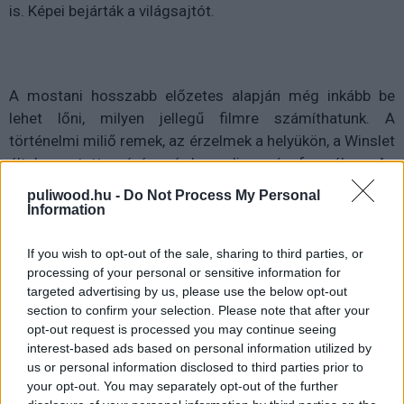
is. Képei bejárták a világsajtót.
A mostani hosszabb előzetes alapján még inkább be
lehet lőni, milyen jellegű filmre számíthatunk. A
történelmi miliő remek, az érzelmek a helyükön, a Winslet
által vezetett színészgárda pedig csúcsformában. Az
Oscar-díjas közönségkedvenc remek partnereket kapott,
puliwood.hu -
Do Not Process My Personal
hiszen Josh O'Connor, Andre Riseborough, Marion
Information
Cottilard és Alexander Skarsgard is feltűnik a filmben.
If you wish to opt-out of the sale, sharing to third parties, or
processing of your personal or sensitive information for
targeted advertising by us, please use the below opt-out
section to confirm your selection. Please note that after your
opt-out request is processed you may continue seeing
interest-based ads based on personal information utilized by
us or personal information disclosed to third parties prior to
your opt-out. You may separately opt-out of the further