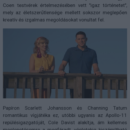
Coen testvérek értelmezésében vett "igaz történetet",
mely az életszerűtlensége mellett sokszor meglepően
kreatív és izgalmas megoldásokat vonultat fel.
Papíron Scarlett Johansson és Channing Tatum
romantikus vígjátéka ez, utóbbi ugyanis az Apollo-11
repülésigazgatóját, Cole Davist alakítja, ám kellemes
meglepetésemre a megfáradt, végletekig kiszámítható