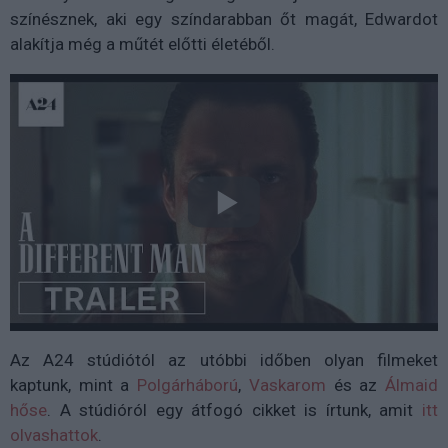
színésznek, aki egy színdarabban őt magát, Edwardot
alakítja még a műtét előtti életéből.
Az A24 stúdiótól az utóbbi időben olyan filmeket
kaptunk, mint a
Polgárháború
,
Vaskarom
és az
Álmaid
hőse
. A stúdióról egy átfogó cikket is írtunk, amit
itt
olvashattok
.