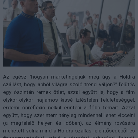
Az egész "hogyan marketingeljük meg úgy a Holdra
szállást, hogy abból világra szóló trend váljon?" felütés
egy őszintén remek ötlet, azzal együtt is, hogy a film
olykor-olykor hajlamos kissé ízléstelen felületeséggel,
érdemi önreflexió nélkül érinteni a főbb témáit. Azzal
együtt, hogy szerintem tényleg mindennel lehet viccelni
(a megfelelő helyen és időben), az élmény rovására
mehetett volna mind a Holdra szállás jelentőségéből és