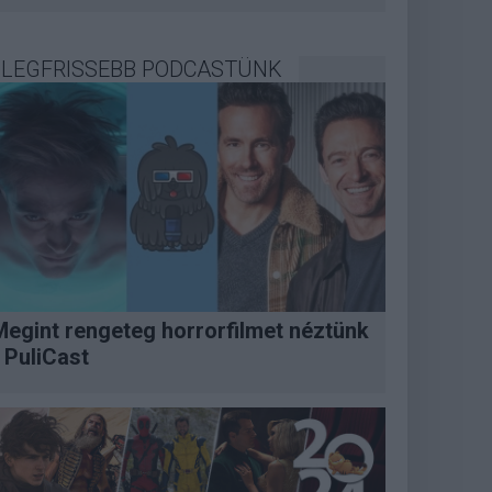
LEGFRISSEBB PODCASTÜNK
Megint rengeteg horrorfilmet néztünk
 PuliCast