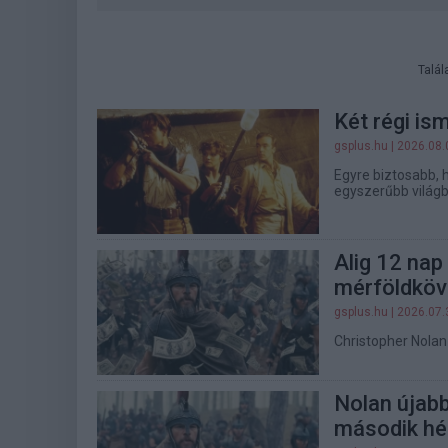
Talál
Két régi is
gsplus.hu
| 2026.08.
Egyre biztosabb, 
egyszerűbb világb
Alig 12 nap
mérföldkö
gsplus.hu
| 2026.07.
Christopher Nolan f
Nolan újabb
második hé