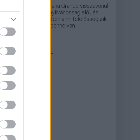
Ariana Grande visszavonul
a nyilvánosság elől, és
ebben a mi felelősségünk
is benne van
_