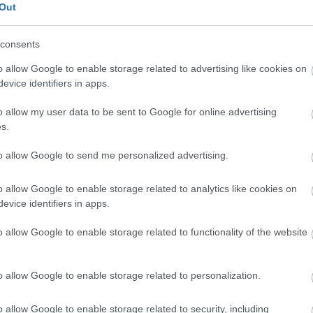
Out
sabb és félelmetesebb lesz a folytatás.
consents
Kong filmes projektet rejteget a
o allow Google to enable storage related to advertising like cookies on
evice identifiers in apps.
15 06:45
epve, ha már a héten megérkezne a hivatalos bejelentés.
o allow my user data to be sent to Google for online advertising
s.
észíteni az élőszereplős Így neveld a
to allow Google to send me personalized advertising.
t mozit?
11 15:12
o allow Google to enable storage related to analytics like cookies on
evice identifiers in apps.
szinte teljesen ugyanazt és ugyanúgy kapjuk meg, mint amit
n láttunk.
o allow Google to enable storage related to functionality of the website
a sárkányodat kritika – ha működik, ne
vítani
o allow Google to enable storage related to personalization.
11 14:01
nne kép a szolgai másolat kifejezés mellett, akkor ennek a
o allow Google to enable storage related to security, including