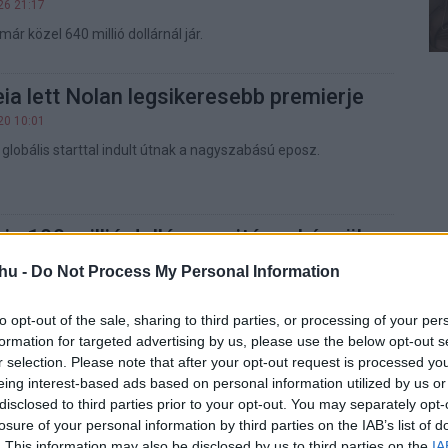
26 21:17
már közel 640 millió dollárnál jár.
a lett Nolan legsikeresebb premierje
20 10:01
s globális starttal indult útnak a nagyszabású eposz.
a 100 millió dolláros nyitásra készül
 A sötét lovag: Felemelkedés óta
hu -
Do Not Process My Personal Information
kora Nolan-siker
15 19:22
to opt-out of the sale, sharing to third parties, or processing of your per
m nyitott ekkorát az észak-amerikai mozikban.
formation for targeted advertising by us, please use the below opt-out s
r selection. Please note that after your opt-out request is processed y
eing interest-based ads based on personal information utilized by us or
 Nolan Odüsszeiája új előzetest
disclosed to third parties prior to your opt-out. You may separately opt-
lyben már az istenek is
losure of your personal information by third parties on the IAB’s list of
nak
. This information may also be disclosed by us to third parties on the
IA