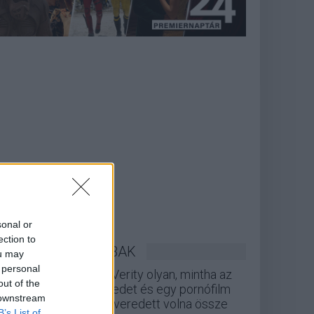
sonal or
ection to
LEGOLVASOTTABBAK
ou may
 personal
A Verity olyan, mintha az
out of the
Eredet és egy pornófilm
 downstream
keveredett volna össze
B’s List of