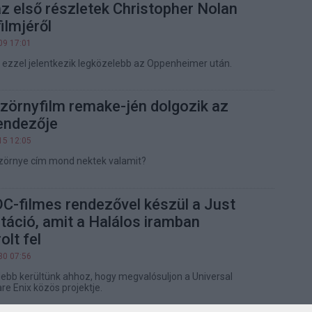
az első részletek Christopher Nolan
ilmjéről
09 17:01
 ezzel jelentkezik legközelebb az Oppenheimer után.
zörnyfilm remake-jén dolgozik az
endezője
15 12:05
szörnye cím mond nektek valamit?
DC-filmes rendezővel készül a Just
áció, amit a Halálos iramban
olt fel
30 07:56
lebb kerültünk ahhoz, hogy megvalósuljon a Universal
re Enix közös projektje.