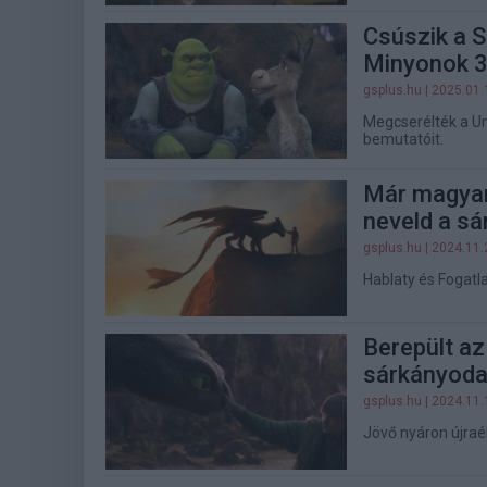
Csúszik a S
Minyonok 
gsplus.hu
| 2025.01.
Megcserélték a Un
bemutatóit.
Már magyaru
neveld a sá
gsplus.hu
| 2024.11.
Hablaty és Fogatl
Berepült az
sárkányodat
gsplus.hu
| 2024.11.
Jövő nyáron újraé