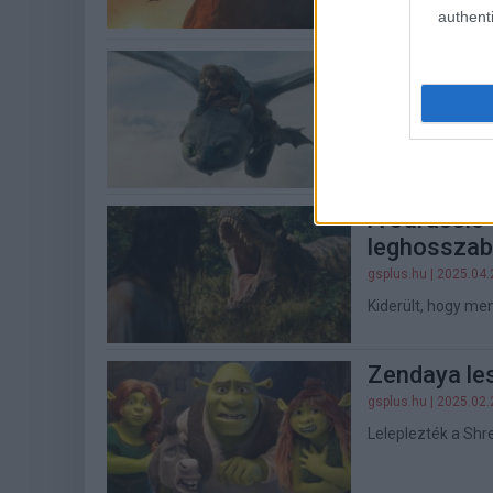
filmnek a plakátj
authenti
Szédületes 
Így neveld 
gsplus.hu
| 2025.05.
Neves színészek k
A Jurassic 
leghosszabb
gsplus.hu
| 2025.04.
Kiderült, hogy me
Zendaya les
gsplus.hu
| 2025.02.
Leleplezték a Shre