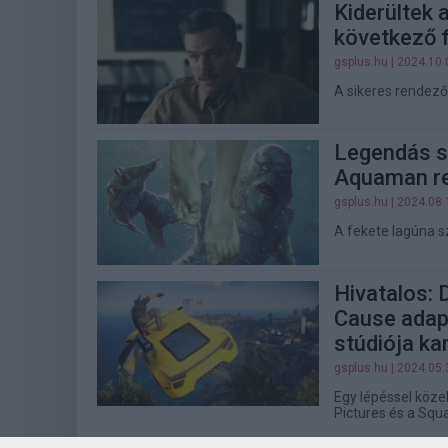
Kiderültek 
következő f
gsplus.hu
| 2024.10.
A sikeres rendező
Legendás s
Aquaman r
gsplus.hu
| 2024.08.
A fekete lagúna 
Hivatalos: 
Cause adapt
stúdiója kar
gsplus.hu
| 2024.05.
Egy lépéssel köze
Pictures és a Squa