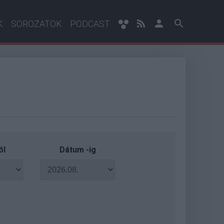
K
SOROZATOK
PODCAST
ól
Dátum -ig