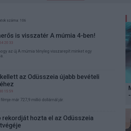
atok száma: 106
merős is visszatér A múmia 4-ben!
04 20:33
hogy az új A múmia tényleg visszarepít minket egy
a.
 kellett az Odüsszeia újabb bevételi
véhez
30 15:59
-
ilmje már 727,9 millió dollárnál jár.
 rekordját hozta el az Odüsszeia
tvégéje