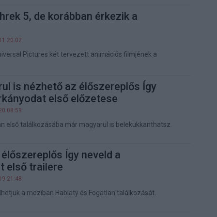
hrek 5, de korábban érkezik a
3
11 20:02
iversal Pictures két tervezett animációs filmjének a
l is nézhető az élőszereplős Így
rkányodat első előzetese
20 08:59
an első találkozásába már magyarul is belekukkanthatsz.
 élőszereplős Így neveld a
 első trailere
19 21:48
lhetjük a moziban Hablaty és Fogatlan találkozását.