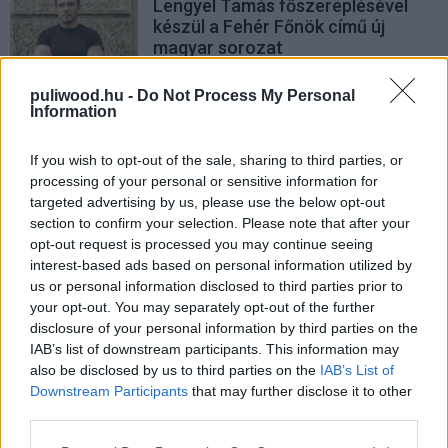
Lengyel Tamás főszereplésével
készül a Fehér Főnök című új
magyar sorozat
Hír
| 2021.08.06 11:00
puliwood.hu -
Do Not Process My Personal
Information
Egy másik életben - Lengyel
Tamással jön az új magyar film
Hír
| 2019.08.27 08:00
If you wish to opt-out of the sale, sharing to third parties, or
processing of your personal or sensitive information for
Augusztus végén indul A mi kis
targeted advertising by us, please use the below opt-out
falunk legújabb évada
section to confirm your selection. Please note that after your
opt-out request is processed you may continue seeing
Hír
| 2019.08.15 13:00
interest-based ads based on personal information utilized by
us or personal information disclosed to third parties prior to
Színdarabfigyelő: Nemek és
your opt-out. You may separately opt-out of the further
igenek
disclosure of your personal information by third parties on the
Hír
| 2019.03.08 18:20
IAB’s list of downstream participants. This information may
also be disclosed by us to third parties on the
IAB’s List of
Márciusban folytatódik új
Downstream Participants
that may further disclose it to other
részekkel A mi kis falunk
third parties.
Hír
| 2019.03.06 11:20
Please note that this website/app uses one or more Google