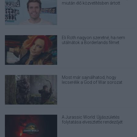
miután élő közvetítésben ártott
magának
Eli Roth nagyon szeretné, ha nem
utálnátok a Borderlands filmet
Most már sajnálhatod, hogy
lecserélik a God of War sorozat
eredeti Kratosát
A Jurassic World: Újjászületés
folytatása elvesztette rendezőjét