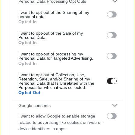
Personal Data Processing Opt Outs
BÚÉK - Kritika
services and may gather and store information including but
not limited to your visit or usage behaviour. You may click to
I want to opt-out of the Sharing of my
Hír
| 2018.12.06 13:00
personal data.
grant or deny consent to Google and its third-party tags to
Opted In
use your data for below specified purposes in below Google
consent section.
BÚÉK - trailert kapott a téli
I want to opt-out of the Sale of my
Personal Data.
szezon magyar komédiája
Opted In
Hír
| 2018.08.22 17:10
I want to opt-out of processing my
Ekkor indul A mi kis falunk
Personal Data for Targeted Advertising.
Opted In
második évada
Hír
| 2018.01.15 13:15
I want to opt-out of Collection, Use,
Retention, Sale, and/or Sharing of my
Personal Data that Is Unrelated with the
Purposes for which it was collected.
LEGFRISSEBB PODCASTÜNK
Opted Out
Google consents
I want to allow Google to enable storage
related to advertising like cookies on web or
device identifiers in apps.