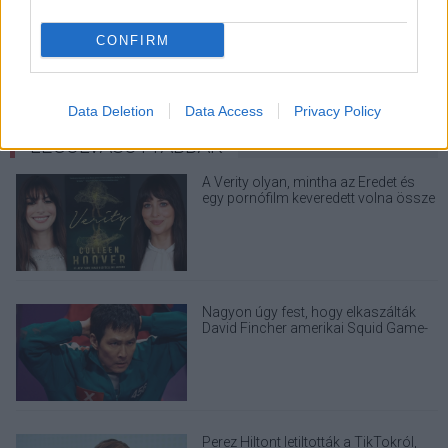
CONFIRM
Data Deletion
Data Access
Privacy Policy
LEGOLVASOTTABBAK
A Verity olyan, mintha az Eredet és
egy pornófilm keveredett volna össze
Nagyon úgy fest, hogy elkaszálták
David Fincher amerikai Squid Game-
sorozatát
Perez Hiltont letiltották a TikTokról,