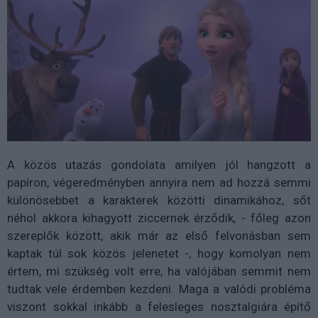
A közös utazás gondolata amilyen jól hangzott a
papíron, végeredményben annyira nem ad hozzá semmi
különösebbet a karakterek közötti dinamikához, sőt
néhol akkora kihagyott ziccernek érződik, - főleg azon
szereplők között, akik már az első felvonásban sem
kaptak túl sok közös jelenetet -, hogy komolyan nem
értem, mi szükség volt erre, ha valójában semmit nem
tudtak vele érdemben kezdeni. Maga a valódi probléma
viszont sokkal inkább a felesleges nosztalgiára építő