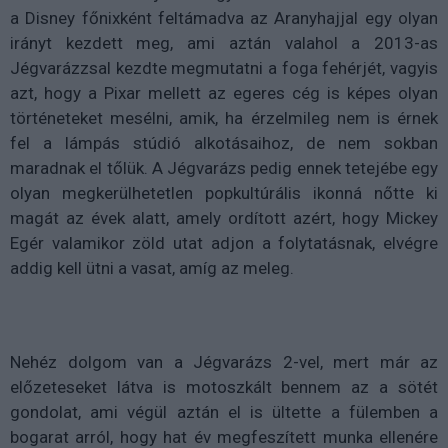
a Disney főnixként feltámadva az Aranyhajjal egy olyan
irányt kezdett meg, ami aztán valahol a 2013-as
Jégvarázzsal kezdte megmutatni a foga fehérjét, vagyis
azt, hogy a Pixar mellett az egeres cég is képes olyan
történeteket mesélni, amik, ha érzelmileg nem is érnek
fel a lámpás stúdió alkotásaihoz, de nem sokban
maradnak el tőlük. A Jégvarázs pedig ennek tetejébe egy
olyan megkerülhetetlen popkultúrális ikonná nőtte ki
magát az évek alatt, amely ordított azért, hogy Mickey
Egér valamikor zöld utat adjon a folytatásnak, elvégre
addig kell ütni a vasat, amíg az meleg.
Nehéz dolgom van a Jégvarázs 2-vel, mert már az
előzeteseket látva is motoszkált bennem az a sötét
gondolat, ami végül aztán el is ültette a fülemben a
bogarat arról, hogy hat év megfeszített munka ellenére