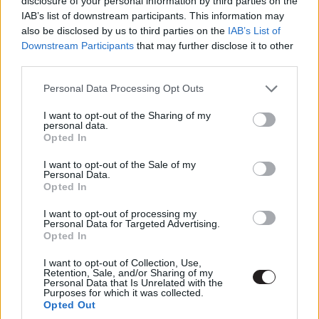
disclosure of your personal information by third parties on the
zabolázatlan erő, ami körüljárta és naggyá tette a "Let it
IAB’s list of downstream participants. This information may
go" -t innen egyszerűen hiányzik valamiért.
also be disclosed by us to third parties on the
IAB’s List of
Downstream Participants
that may further disclose it to other
third parties.
Please note that this website/app uses one or more Google
Personal Data Processing Opt Outs
services and may gather and store information including but
not limited to your visit or usage behaviour. You may click to
I want to opt-out of the Sharing of my
personal data.
grant or deny consent to Google and its third-party tags to
Opted In
use your data for below specified purposes in below Google
consent section.
I want to opt-out of the Sale of my
Personal Data.
Opted In
I want to opt-out of processing my
Personal Data for Targeted Advertising.
Opted In
Persze lehetséges, hogy ez nem is maguknak a daloknak
a hibája, hanem sokkal inkább a Jégvarázs 2. egészét
I want to opt-out of Collection, Use,
átjáró jóval komolyabb és sötétebb hangulatnak a
Retention, Sale, and/or Sharing of my
Personal Data that Is Unrelated with the
számlájára írható, amihez viszont a fentebb említett
Purposes for which it was collected.
Opted Out
zenei aláfestések még mindig nem eléggé érettek vagy