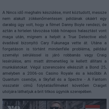
A Nincs idő meghalni készülése, mint köztudott, messze
nem alakult zökkenőmentesen:
példának okáért egy
darabig úgy volt, hogy a filmet Danny Boyle rendezi, de
aztán a
hirtelen távozása több hónapos halasztást vont
maga után, mígnem a helyét a True Detective első
évadával bizonyító Cary Fukunaga vette át. Utána a
forgatáson is történt mindenféle probléma, például
személyi sérüléssel is járó robbanás vagy Craig
lesérülése, ami miatt átmenetileg le kellett állítani a
munkálatokat.
Végül szerencsére elkészült a Bond 25,
amelyben a 2006-os Casino Royale és a későbbi A
Quantum csendje, a Skyfall és a Spectre - A Fantom
visszatér című folytatásfilmeket követően Craiget
utoljára láthatjuk a brit titkos ügynök szerepében.