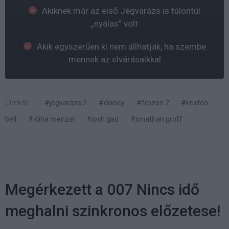
Akiknek már az első Jégvarázs is túlontúl
„nyálas” volt
Akik egyszerűen ki nem állhatják, ha szembe
mennek az elvárásaikkal
Címkék:
#jégvarázs 2
#disney
#frozen 2
#kristen
bell
#idina menzel
#josh gad
#jonathan groff
Megérkezett a 007 Nincs idő
meghalni szinkronos előzetese!