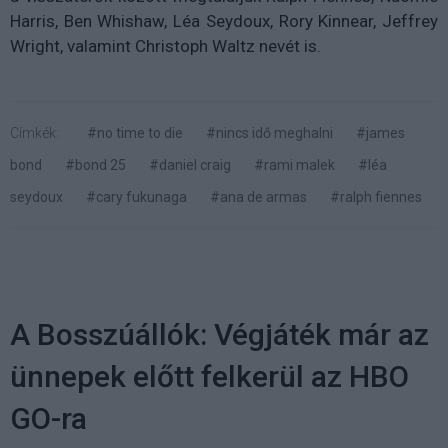
Harris, Ben Whishaw, Léa Seydoux, Rory Kinnear, Jeffrey
Wright, valamint Christoph Waltz nevét is.
Címkék:
#no time to die
#nincs idő meghalni
#james
bond
#bond 25
#daniel craig
#rami malek
#léa
seydoux
#cary fukunaga
#ana de armas
#ralph fiennes
A Bosszúállók: Végjáték már az
ünnepek előtt felkerül az HBO
GO-ra