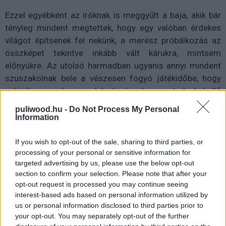
Ezzel egyébként az íróknak is meggyűlt a baja, akik bár
tényleg mindent megtettek, hogy egy valóban érdekes
világot építsenek fel nekünk, a merész próbálkozás az
összképet tekintve inkább vált kárukra, mintsem
előnyükre. Az utolsó harmadban ugyanis annyi mindent
szuszakolnak bele a vészesen fogyó játékidőbe, hogy
valójában egyik nagy leleplezésnek sem tudnak kellő
súlyt adni, márpedig tényleg történik egy s más, amit
puliwood.hu -
Do Not Process My Personal
talán érdemesebb lett volna nem néhány perc alatt
Information
lerendezni. És a bajokat csak tetézi, hogy az új dalok
többsége egyszerűen annyira erőtlennek hat, hogy
If you wish to opt-out of the sale, sharing to third parties, or
processing of your personal or sensitive information for
komolyan számolni fogjuk a perceket, hogy mégis mikor
targeted advertising by us, please use the below opt-out
szándékoznak végre befejezni az éneklést. Mindenesetre
section to confirm your selection. Please note that after your
a zeneszerzők mentségére szóljon, hogy a "Let it go"
opt-out request is processed you may continue seeing
utódjainak szánt "Into the Unknown" és "Show Yourself"
interest-based ads based on personal information utilized by
valamelyest megmentik a dalok becsületét. De ha ettől
us or personal information disclosed to third parties prior to
your opt-out. You may separately opt-out of the further
eltekintünk akkor is érezni fogjuk, hogy az a fajta