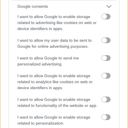
nem elég komorak, így a hangulat és a zene az első
Google consents
felvonással ellentétben ezúttal nem tud egy egységet
I want to allow Google to enable storage
alkotni.
related to advertising like cookies on web or
device identifiers in apps.
Mindent összegezve nagyon felemásak az érzéseim a
Disney legújabb üdvöskéjével kapcsolatban, mivel
I want to allow my user data to be sent to
alapvetően értékelem a kockázatvállalást, főleg egy
Google for online advertising purposes.
ennyire jövedelmező animációs film esetében,
másrészről viszont nem tudok megbékélni azzal, hogy
I want to allow Google to send me
personalized advertising.
az érettebb felfogás oltárán be kéne áldozni azt a fajta
ártatlanságot sugárzó szórakoztatást, ami az első
I want to allow Google to enable storage
Jégvarázsban jóval hangsúlyosabb szerepet játszott.
related to analytics like cookies on web or
Innen is látszik, hogy a Disney jó úton halad, azonban
device identifiers in apps.
még rengeteget kell tanulnia a lámpás cégtől, ha a
I want to allow Google to enable storage
jövőben nem szeretne ismét a kispadra kerülni az
related to functionality of the website or app.
animációs filmek porondján úgy, ahogy az már egyszer
megtörtént vele.
I want to allow Google to enable storage
related to personalization.