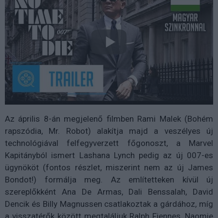
Az április 8-án megjelenő filmben Rami Malek (Bohém
rapszódia, Mr. Robot) alakítja majd a veszélyes új
technológiával felfegyverzett főgonoszt, a Marvel
Kapitányból ismert Lashana Lynch pedig az új 007-es
ügynököt (fontos részlet, miszerint nem az új James
Bondot!) formálja meg. Az említetteken kívül új
szereplőkként Ana De Armas, Dali Benssalah, David
Dencik és Billy Magnussen csatlakoztak a gárdához, míg
a visszatérők között megtaláljuk Ralph Fiennes, Naomie