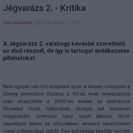
Jégvarázs 2. - Kritika
Gaál Alexander
|
2019 december 1. 17:00
A Jégvarázs 2. valahogy kevésbé szerethető
az első résznél, de így is tartogat emlékezetes
pillanatokat.
Nem igazán van mit szépíteni azon a tényen, miszerint a
Disney Animation Studios a 90-es évek reneszánsza
után elvesztette a 2000-es éveket az animációs
filmekkel vívott háborúban, elvégre két kezemen
megtudnám számolni, hány olyan alkotás látott
napvilágot ebben az időszakban, amelyre rásüthettem
volna a klasszikus jelzőt. Egy évtizeddel később viszont