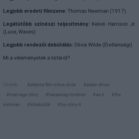
Legjobb eredeti filmzene:
Thomas Newman (1917)
Legátütőbb színészi teljesítmény:
Kelvin Harrison Jr.
(Luce, Waves)
Legjobb rendezői debütálás:
Olivia Wilde (Éretlenségi)
Mi a véleményetek a listáról?
Címkék:
#atlanta film critics circle
#adam driver
#marriage story
#házassági történet
#az ír
#the
irishman
#élősködők
#toy story 4