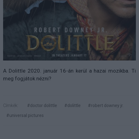
A Dolittle 2020. január 16-án kerül a hazai mozikba. Ti
meg fogjátok nézni?
Címkék:
#doctor dolittle
#dolittle
#robert downey jr.
#universal pictures