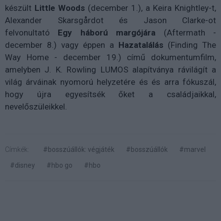
készült
Little Woods
(december 1.), a Keira Knightley-t,
Alexander Skarsgårdot és Jason Clarke-ot
felvonultató
Egy háború margójára
(Aftermath -
december 8.) vagy éppen a
Hazatalálás
(Finding The
Way Home - december 19.) című dokumentumfilm,
amelyben J. K. Rowling LUMOS alapítványa rávilágít a
világ árváinak nyomorú helyzetére és és arra fókuszál,
hogy újra egyesítsék őket a családjaikkal,
nevelőszüleikkel.
Címkék:
#bosszúállók: végjáték
#bosszúállók
#marvel
#disney
#hbo go
#hbo