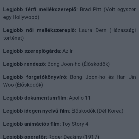
Legjobb férfi mellékszereplő:
Brad Pitt (Volt egyszer
egy Hollywood)
Legjobb női mellékszereplő:
Laura Dern (Házassági
történet)
Legjobb szereplőgárda:
Az ír
Legjobb rendező:
Bong Joon-ho (Élősködők)
Legjobb forgatókönyvíró:
Bong Joon-ho és Han Jin
Woo (Élősködők)
Legjobb dokumentumfilm:
Apollo 11
Legjobb idegen nyelvű film:
Élősködők (Dél-Korea)
Legjobb animációs film:
Toy Story 4
Legjobb operatőr:
Roger Deakins (1917)