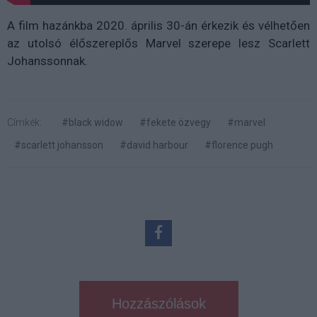
A film hazánkba 2020. április 30-án érkezik és vélhetően
az utolsó élőszereplős Marvel szerepe lesz Scarlett
Johanssonnak.
Címkék:
#black widow
#fekete özvegy
#marvel
#scarlett johansson
#david harbour
#florence pugh
Hozzászólások