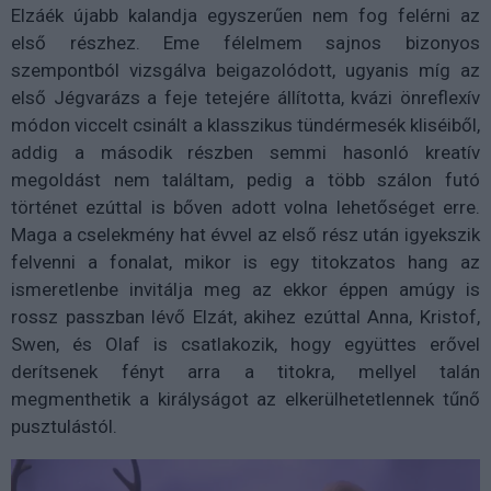
Elzáék újabb kalandja egyszerűen nem fog felérni az
első részhez. Eme félelmem sajnos bizonyos
szempontból vizsgálva beigazolódott, ugyanis míg az
első Jégvarázs a feje tetejére állította, kvázi önreflexív
módon viccelt csinált a klasszikus tündérmesék kliséiből,
addig a második részben semmi hasonló kreatív
megoldást nem találtam, pedig a több szálon futó
történet ezúttal is bőven adott volna lehetőséget erre.
Maga a cselekmény hat évvel az első rész után igyekszik
felvenni a fonalat, mikor is egy titokzatos hang az
ismeretlenbe invitálja meg az ekkor éppen amúgy is
rossz passzban lévő Elzát, akihez ezúttal Anna, Kristof,
Swen, és Olaf is csatlakozik, hogy együttes erővel
derítsenek fényt arra a titokra, mellyel talán
megmenthetik a királyságot az elkerülhetetlennek tűnő
pusztulástól.