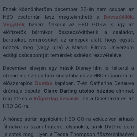
Ennek köszönhetően december 22-én nem csupán az
HBO csatornán lesz megtekinthető a
Bosszúállók:
Végjáték
, hanem felkerül az HBO GO-ra is, így az
előfizetők bármikor összecsődíthetik a családot,
barátokat, ismerősöket az ünnepek alatt, hogy együtt
nézzék meg (vagy újra) a Marvel Filmes Univerzum
eddigi csúcspontját temérdek színész részvételével.
December elsején egy másik Disney-film is felkerül a
streaming szolgáltató kínálatába és az HBO műsorára az
élőszereplős
Dumbo
képében, 7-én Catherine Deneuve
drámája debütál
Claire Darling utolsó húzása
címmel,
míg 22-én a
Kőgazdag ázsiaiak
jön a Cinemaxra és az
HBO GO-ra.
A hónap során egyébként HBO GO-ra exkluzívan érkező
filmekre is számíthatunk: olyanokra, amik DVD-re sem
jelentek meg. Ilyen a Tessa Thompson főszereplésével