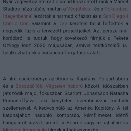
Nyár végével szinte rádiócsend köszöntött ránk a Marvel
Studios háza táján, miután a
Végjátékkal
és a
Pókember:
Idegenbennel
lezárták a harmadik fázist és a
San Diegó-i
Comic Con
, valamint a
D23
keretein belül felfedték a
negyedik fázisra tervezett projektjeiket. Azt persze már
korábbról is tudtuk, hogy következő filmjük a Fekete
Özvegy lesz 2020 májusában, amivel testközelből is
találkozhattunk a budapesti forgatások alatt.
A film cselekménye az Amerika Kapitány: Polgárháború
és a
Bosszúállók: Végtelen háború
közötti időszakban
játszódik majd, fókuszban Scarlett Johansson Natasha
Romanoffjával, aki kénytelen szembenézni múltbéli
szellemeivel. A kedvcsináló az Amerika Kapitány: A tél
katonájához hasonló komorabb, kémfilmeket idéző
hangulatot áraszt, amiről a Bourne vagy az újhullámos
Mission: Impossible
filmek jutnak eszünkbe.