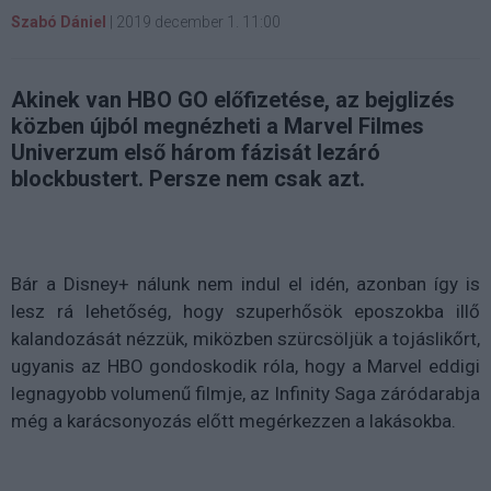
Szabó Dániel
|
2019 december 1. 11:00
Akinek van HBO GO előfizetése, az bejglizés
közben újból megnézheti a Marvel Filmes
Univerzum első három fázisát lezáró
blockbustert. Persze nem csak azt.
Bár a Disney+ nálunk nem indul el idén, azonban így is
lesz rá lehetőség, hogy szuperhősök eposzokba illő
kalandozását nézzük, miközben szürcsöljük a tojáslikőrt,
ugyanis az HBO gondoskodik róla, hogy a Marvel eddigi
legnagyobb volumenű filmje, az Infinity Saga záródarabja
még a karácsonyozás előtt megérkezzen a lakásokba.