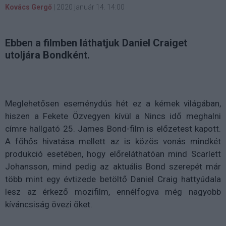
Kovács Gergő
|
2020 január 14. 14:00
Ebben a filmben láthatjuk Daniel Craiget
utoljára Bondként.
Meglehetősen
eseménydús
hét ez a kémek világában,
hiszen a Fekete Özvegyen kívül
a Nincs idő meghalni
címre hallgató 25. James Bond-film is előzetest kapott.
A főhős hivatása mellett az is közös vonás mindkét
produkció esetében, hogy előreláthatóan mind Scarlett
Johansson, mind pedig az aktuális Bond szerepét már
több mint egy évtizede betöltő Daniel Craig hattyúdala
lesz az érkező mozifilm, ennélfogva még nagyobb
kíváncsiság övezi őket.