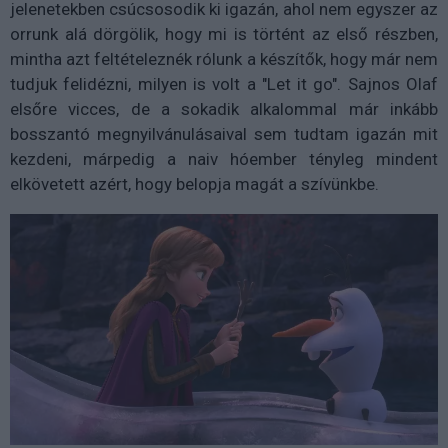
jelenetekben csúcsosodik ki igazán, ahol nem egyszer az
orrunk alá dörgölik, hogy mi is történt az első részben,
mintha azt feltételeznék rólunk a készítők, hogy már nem
tudjuk felidézni, milyen is volt a "Let it go". Sajnos Olaf
elsőre vicces, de a sokadik alkalommal már inkább
bosszantó megnyilvánulásaival sem tudtam igazán mit
kezdeni, márpedig a naiv hóember tényleg mindent
elkövetett azért, hogy belopja magát a szívünkbe.