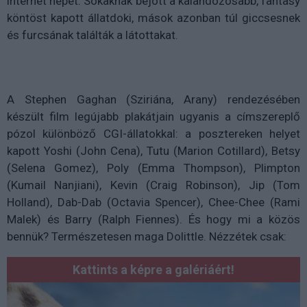
internet népét. Sokaknak bejött a kalandozósabb, fantasy
köntöst kapott állatdoki, mások azonban túl giccsesnek
és furcsának találták a látottakat.
A Stephen Gaghan (Sziriána, Arany) rendezésében
készült film legújabb plakátjain ugyanis a címszereplő
pózol különböző CGI-állatokkal: a posztereken helyet
kapott Yoshi (John Cena), Tutu (Marion Cotillard), Betsy
(Selena Gomez), Poly (Emma Thompson), Plimpton
(Kumail Nanjiani), Kevin (Craig Robinson), Jip (Tom
Holland), Dab-Dab (Octavia Spencer), Chee-Chee (Rami
Malek) és Barry (Ralph Fiennes). És hogy mi a közös
bennük? Természetesen maga Dolittle. Nézzétek csak:
Kattints a képre a galériáért!