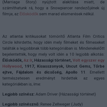
(Marriage Story) nyújtott alakítása miatt, de
számíthatunk rá, hogy a Snowpiercer rendezőjének új
filmje, az
Élősködők
sem marad elismerések nélkül.
Az atlantai kritikusokat tömörítő Atlanta Film Critics
Circle kihirdette, hogy idén mely filmeket és filmeseket
találták a legjobbnak több kategóriában is. Mindenekelőtt
bejelentették, hogy mely volt idén a 10 legjobb alkotás:
Élősködők,
Az ír
, Házassági történet,
Volt egyszer egy
Hollywood
, 1917, Kisasszonyok, Uncut Gems, Tőrbe
ejtve, Fájdalom és dicsőség, Apollo 11
. Emellett
természetesen eredményt hirdettek az egyes
kategóriákban is, íme:
Legjobb színész:
Adam Driver (Házassági történet)
Legjobb színésznő:
Renee Zellweger (Judy)