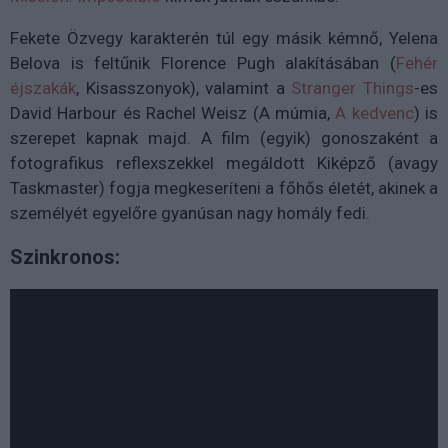
Fekete Özvegy karakterén túl egy másik kémnő, Yelena
Belova is feltűnik Florence Pugh alakításában (
Fehér
éjszakák
, Kisasszonyok), valamint a
Stranger Things
-es
David Harbour és Rachel Weisz (A múmia,
A kedvenc
) is
szerepet kapnak majd. A film (egyik) gonoszaként a
fotografikus reflexszekkel megáldott Kiképző (avagy
Taskmaster) fogja megkeseríteni a főhős életét, akinek a
személyét egyelőre gyanúsan nagy homály fedi.
Szinkronos: