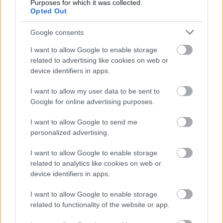
ben nézni Az első embert
Purposes for which it was collected.
Opted Out
Hír
| 2018.10.19 19:40
Google consents
Az első ember - Kritika
Hír
| 2018.10.17 15:00
I want to allow Google to enable storage
related to advertising like cookies on web or
device identifiers in apps.
First Man trailer - Ryan Gosling a
Holdra megy
I want to allow my user data to be sent to
Hír
| 2018.06.09 10:10
Google for online advertising purposes.
First Man - első képeken a
I want to allow Google to send me
Kaliforniai álom rendezőjének új
personalized advertising.
filmje
I want to allow Google to enable storage
Hír
| 2018.06.07 09:50
related to analytics like cookies on web or
device identifiers in apps.
Jöhet az Éjszakai játék
folytatása?
I want to allow Google to enable storage
Hír
| 2018.02.27 11:00
related to functionality of the website or app.
Éjszakai játék - Kritika