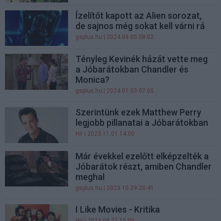
Ízelítőt kapott az Alien sorozat,
de sajnos még sokat kell várni rá
gsplus.hu
| 2024.09.05 08:02
Tényleg Kevinék házát vette meg
a Jóbarátokban Chandler és
Monica?
gsplus.hu
| 2024.01.03 07:05
Szerintünk ezek Matthew Perry
legjobb pillanatai a Jóbarátokban
Hír
| 2023.11.01 14:00
Már évekkel ezelőtt elképzelték a
Jóbarátok részt, amiben Chandler
meghal
gsplus.hu
| 2023.10.29 20:41
I Like Movies - Kritika
Hír
| 2023.08.22 15:00