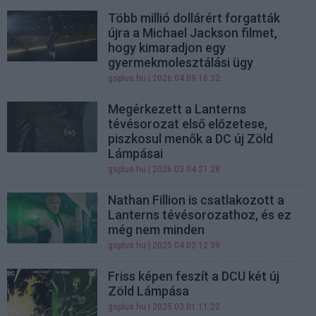
Több millió dollárért forgatták
újra a Michael Jackson filmet,
hogy kimaradjon egy
gyermekmolesztálási ügy
gsplus.hu
| 2026.04.09 16:32
Megérkezett a Lanterns
tévésorozat első előzetese,
piszkosul menők a DC új Zöld
Lámpásai
gsplus.hu
| 2026.03.04 21:28
Nathan Fillion is csatlakozott a
Lanterns tévésorozathoz, és ez
még nem minden
gsplus.hu
| 2025.04.02 12:39
Friss képen feszít a DCU két új
Zöld Lámpása
gsplus.hu
| 2025.03.01 11:22