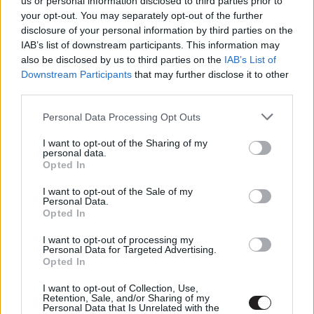
us or personal information disclosed to third parties prior to
Elhalasztották a bemutatót
your opt-out. You may separately opt-out of the further
Hír
| 2019.11.26 14:00
disclosure of your personal information by third parties on the
IAB’s list of downstream participants. This information may
Újra összeállhatnak a Jóbarátok,
also be disclosed by us to third parties on the
IAB’s List of
de még korai az öröm
Downstream Participants
that may further disclose it to other
Hír
| 2019.11.13 10:00
third parties.
Please note that this website/app uses one or more Google
A 22-es csapdája - Kritika
Personal Data Processing Opt Outs
services and may gather and store information including but
Hír
| 2019.07.08 14:00
not limited to your visit or usage behaviour. You may click to
I want to opt-out of the Sharing of my
personal data.
grant or deny consent to Google and its third-party tags to
Opted In
use your data for below specified purposes in below Google
Lehet, hogy elhalasztják a
consent section.
Godzilla vs. Kong bemutatóját
I want to opt-out of the Sale of my
Personal Data.
Hír
| 2019.06.12 12:00
Opted In
Godzilla II: A szörnyek királya -
I want to opt-out of processing my
Personal Data for Targeted Advertising.
Kritika
Opted In
Hír
| 2019.05.29 17:00
I want to opt-out of Collection, Use,
Retention, Sale, and/or Sharing of my
Vélemény: ezért érdemes IMAX-
Personal Data that Is Unrelated with the