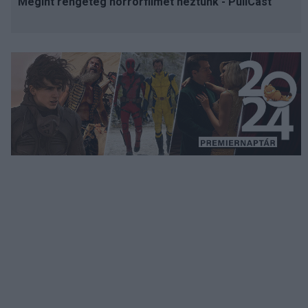
Megint rengeteg horrorfilmet néztünk - PuliCast