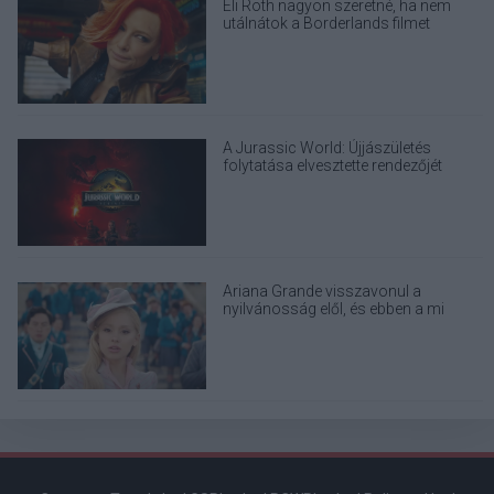
Eli Roth nagyon szeretné, ha nem
utálnátok a Borderlands filmet
A Jurassic World: Újjászületés
folytatása elvesztette rendezőjét
Ariana Grande visszavonul a
nyilvánosság elől, és ebben a mi
felelősségünk is benne van