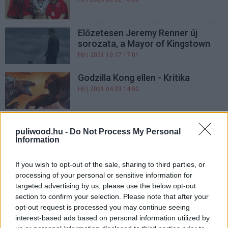
Előzetesen Jeremy Renner új
sorozata, a Mayor of Kingstown
Hír
| 2021.10.17 17:01
Godzilla Kong ellen - Kritika
Hír
| 2021.04.03 14:00
BRÉKING: Berombolt a Godzilla vs.
puliwood.hu -
Do Not Process My Personal
Kong szinkronos előzetese!
Information
Hír
| 2021.02.05 17:00
If you wish to opt-out of the sale, sharing to third parties, or
Az éjféli égbolt - Kritika
processing of your personal or sensitive information for
Hír
| 2020.12.26 11:00
targeted advertising by us, please use the below opt-out
section to confirm your selection. Please note that after your
opt-out request is processed you may continue seeing
Sokat kell még várnunk Godzilla
interest-based ads based on personal information utilized by
és Kong összecsapására: