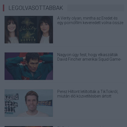
LEGOLVASOTTABBAK
A Verity olyan, mintha az Eredet és
egy pornófilm keveredett volna össze
Nagyon úgy fest, hogy elkaszálták
David Fincher amerikai Squid Game-
sorozatát
Perez Hiltont letiltották a TikTokról,
miután élő közvetítésben ártott
magának