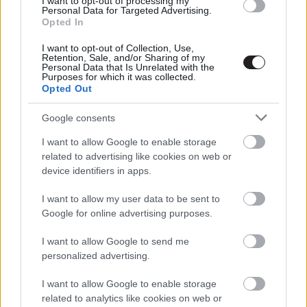
I want to opt-out of processing my
(ELMARAD!)
Personal Data for Targeted Advertising.
Hír
| 2020.02.28 20:00
Opted In
Így nézne ki Robert Pattinson a
I want to opt-out of Collection, Use,
Retention, Sale, and/or Sharing of my
Batman: Kezdődik! Bruce Wayne-
Personal Data that Is Unrelated with the
jeként
Purposes for which it was collected.
Opted Out
Hír
| 2020.02.27 08:00
Google consents
Így nézne ki Robert Downey Jr. és
Tom Holland a Vissza a jövőbe
I want to allow Google to enable storage
filmben
related to advertising like cookies on web or
Hír
| 2020.02.17 18:00
device identifiers in apps.
Így nézne ki Mel Gibson a Mad
I want to allow my user data to be sent to
Max: A harag útjában
Google for online advertising purposes.
Hír
| 2019.09.10 17:00
I want to allow Google to send me
personalized advertising.
LEGFRISSEBB PODCASTÜNK
I want to allow Google to enable storage
related to analytics like cookies on web or