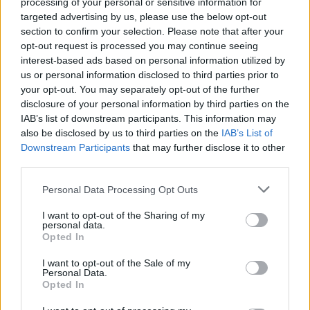
processing of your personal or sensitive information for
Conon
targeted advertising by us, please use the below opt-out
Hír
| 2022.07.01 14:10
section to confirm your selection. Please note that after your
opt-out request is processed you may continue seeing
Ian McKellen és Barack Obama
interest-based ads based on personal information utilized by
együtt rabolnak
us or personal information disclosed to third parties prior to
Hír
| 2022.02.06 22:00
your opt-out. You may separately opt-out of the further
disclosure of your personal information by third parties on the
Így nézne ki Henry Cavill egy
IAB’s list of downstream participants. This information may
James Bond filmben
also be disclosed by us to third parties on the
IAB’s List of
Hír
| 2021.11.01 11:00
Downstream Participants
that may further disclose it to other
third parties.
Megfiatalította Luke Skywalkert,
Please note that this website/app uses one or more Google
most már a Lucasfilmnél dolgozik
Personal Data Processing Opt Outs
services and may gather and store information including but
Hír
| 2021.07.28 11:00
not limited to your visit or usage behaviour. You may click to
I want to opt-out of the Sharing of my
personal data.
grant or deny consent to Google and its third-party tags to
Ilyen lenne Ewan McGregor idős
Opted In
use your data for below specified purposes in below Google
Obi-Wan Kenobiként
consent section.
I want to opt-out of the Sale of my
Hír
| 2020.03.20 08:00
Personal Data.
Opted In
Mit tartogat Hollywood jövője?