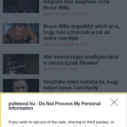
mégsem lesz deepfake-sztár
Bruce Willis
gsplus.hu
| 2022.10.02 19:50
Bruce Willis engedélyt adott arra,
hogy más színészek arcát az
övére cseréljék
gsplus.hu
| 2022.09.29 19:55
Már mesterséges intelligenciával
is cenzúráznak filmeket
Hír
| 2022.08.11 14:00
Deepfake videó mutatja be, hogy
milyen lenne Tom Hardy
Farkasként
Hír
| 2022.07.12 10:00
puliwood.hu -
Do Not Process My Personal
Information
A Vikingek színésznőjét megrémíti
a deepfake - Georgia Hirsttel
If you wish to opt-out of the sale, sharing to third parties, or
interjúztunk a Budapest Comic