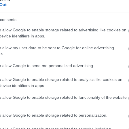
Out
mutatja be a színészeket.
consents
k az írósztrájkot - PuliCast
o allow Google to enable storage related to advertising like cookies on
00
evice identifiers in apps.
s a Tini Nindzsa Teknőcök, de a hollywoodi írók sztrájkját
o allow my user data to be sent to Google for online advertising
s.
értődik meg a patkányozás miatt
to allow Google to send me personalized advertising.
ter az új Tini Nindzsa Teknőcök film
o allow Google to enable storage related to analytics like cookies on
evice identifiers in apps.
09 20:17
i Nindzsa Teknőcök: Mutáns káosz szinkronos előzetese.
o allow Google to enable storage related to functionality of the website
ster is beköszön a Tini Nindzsa
o allow Google to enable storage related to personalization.
utáns káosz új trailerében
01 06:02
o allow Google to enable storage related to security, including