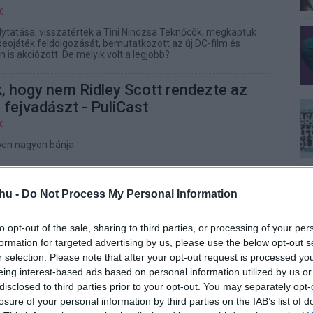
00
lytatása, visszatértek a Tini Nindzsa Teknőcök, megkaptuk
deojáték feldolgozását, bemutatkozott az új DC-film és
is akciózott. De melyik volt a legjobb?
, hogy nem Ridley Scott rendezte az
 fejvadászt - PuliCast
00
nben nagyon bánja.
a Teknőcök: Mutáns káosz - Kritika
hu -
Do Not Process My Personal Information
00
zok ezúttal animációs teknőspáncélban.
to opt-out of the sale, sharing to third parties, or processing of your per
formation for targeted advertising by us, please use the below opt-out s
r selection. Please note that after your opt-out request is processed y
eing interest-based ads based on personal information utilized by us or
m, ami érdekelhet augusztusban
disclosed to third parties prior to your opt-out. You may separately opt-
losure of your personal information by third parties on the IAB’s list of
00