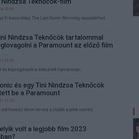
i Nindzsa Teknőcök-film
18 20:30
 az R-besorolású The Last Ronin-film még visszatérhet.
ini Nindzsa Teknőcök tartalommal
glovagolni a Paramount az előző film
11 22:03
t és képregények is érkeznek hamarosan.
onic és egy Tini Nindzsa Teknőcök
ntett be a Paramount
01 21:25
zal hosszú távon tervez a stúdió a jelek szerint.
lyik volt a legjobb film 2023
ában?