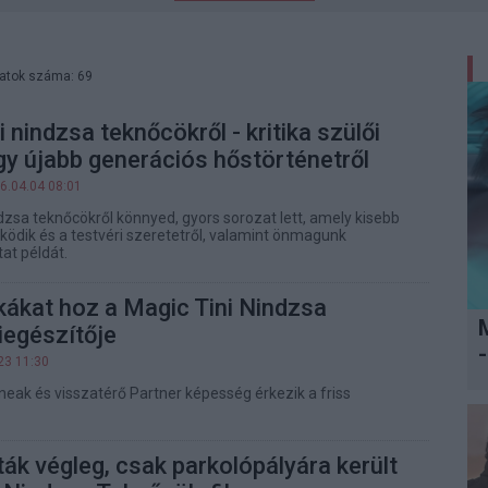
latok száma: 69
 nindzsa teknőcökről - kritika szülői
y újabb generációs hőstörténetről
6.04.04 08:01
dzsa teknőcökről könnyed, gyors sorozat lett, amely kisebb
ködik és a testvéri szeretetről, valamint önmagunk
at példát.
ákat hoz a Magic Tini Nindzsa
iegészítője
-
23 11:30
neak és visszatérő Partner képesség érkezik a friss
k végleg, csak parkolópályára került