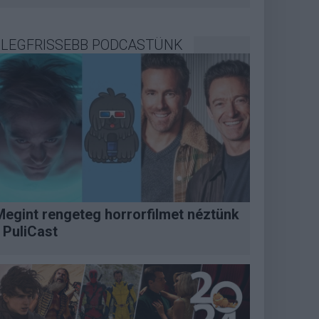
LEGFRISSEBB PODCASTÜNK
Megint rengeteg horrorfilmet néztünk
 PuliCast