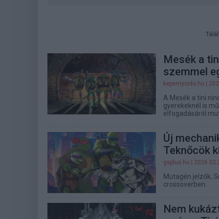
Talá
Mesék a tini
szemmel eg
kepernyoido.hu
| 202
A Mesék a tini nin
gyerekeknél is mű
elfogadásáról mut
Új mechanik
Teknőcök k
gsplus.hu
| 2026.02.
Mutagén jelzők, S
crossoverben.
Nem kukáztá