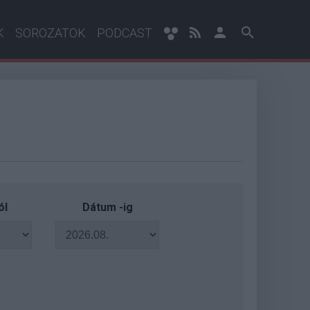
K
SOROZATOK
PODCAST
ól
Dátum -ig