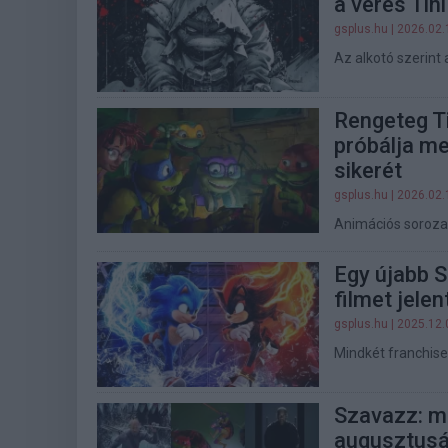
a véres Tin
gsplus.hu
| 2026.02.
Az alkotó szerint
Rengeteg T
próbálja me
sikerét
gsplus.hu
| 2026.02.
Animációs soroza
Egy újabb S
filmet jele
gsplus.hu
| 2025.12.
Mindkét franchise-
Szavazz: me
augusztus