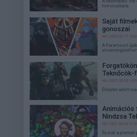
A Micimackó: Vér 
horrorosítana.
Saját filme
gonoszai
Hír
| 2022.02.17 18:
A Paramount újabb 
streamingplatform
Forgatóköny
Teknőcök-f
Hír
| 2021.08.03 14:
Életjelet adott ma
Animációs f
Nindzsa Te
Hír
| 2021.06.02 17:
És már a premier 