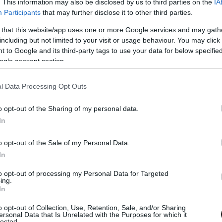
. This information may also be disclosed by us to third parties on the
IA
 Statham cápakalandja, érkezik egy újabb DC-film, Denzel
Participants
that may further disclose it to other third parties.
harmadjára is a védelmünkre kel. A következő négy
t nézni a mozikban.
 that this website/app uses one or more Google services and may gath
including but not limited to your visit or usage behaviour. You may click 
emier előtt a Tini Nindzsa Teknőcök:
 to Google and its third-party tags to use your data for below specifi
ogle consent section.
szt!
00
l Data Processing Opt Outs
erül mozikba a legújabb Tini Nindzsa Teknőcök animációs
r premier előtt megtekinthetitek a családdal együtt.
o opt-out of the Sharing of my personal data.
In
zsa Teknőcökből is filmes franchise
o opt-out of the Sale of my Personal Data.
28 06:33
In
zás után most úgy tűnik, hogy a Paramount végre
ját egy TMNT univerzum felépítésének.
to opt-out of processing my Personal Data for Targeted
ing.
In
k az új Tini Nindzsa Teknőcök film
rdája
o opt-out of Collection, Use, Retention, Sale, and/or Sharing
ersonal Data that Is Unrelated with the Purposes for which it
00
lected.