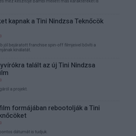
és méz készítője Bambi mellett más karaktereket is
ket kapnak a Tini Nindzsa Teknőcök
00
jól bejáratott franchise spin-off filmjeivel bővíti a
jának kínálatát.
vírókra talált az új Tini Nindzsa
ilm
00
gáról a projekt.
ilm formájában rebootolják a Tini
knőcöket
00
pontos dátumát is tudjuk.