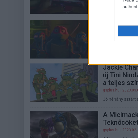
A Pókember: Irány
authenti
meglepetéseket.
Trailert ka
ami a Pókv
gsplus.hu
| 2023.03.
A Tini Nindzsa Te
Jackie Chan
új Tini Nin
a teljes sz
gsplus.hu
| 2023.03.
Jó néhány sztárt 
A Micimackó
Teknőcöket
gsplus.hu
| 2023.02.