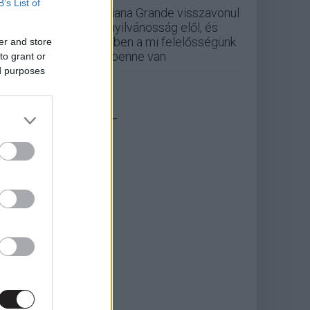
B’s List of
Ariana Grande visszavonul
a nyilvánosság elől, és
ebben a mi felelősségünk
er and store
is benne van
to grant or
ed purposes
_