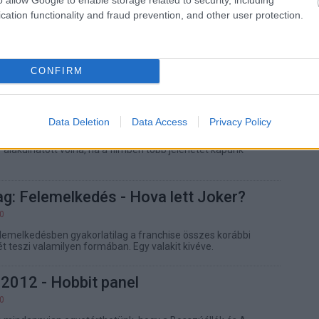
29
cation functionality and fraud prevention, and other user protection.
móciós körútján újságírók megkérdezték David Cronenberg
t gondol a szuperhős filmekről olyan alkotások után, mint
 és A légy.
CONFIRM
vag: Felemelkedés - Bane kimaradt
22
Data Deletion
Data Access
Privacy Policy
ne nem tudta megütni Joker színvonalát, ez azonban
lakulhatott volna, ha a filmben több jelenetet kapunk
ag: Felemelkedés - Hova lett Joker?
20
elemelkedésben gyakorlatilag a franchise összes korábbi
t teszi valamilyen formában. Egy valakit kivéve.
2012 - Hobbit panel
00