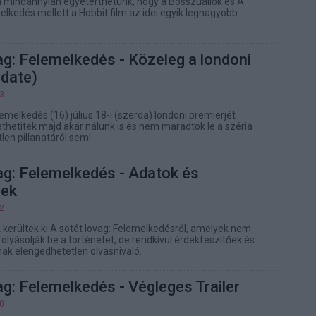
 mindannyian egyetérthetünk, hogy a Bosszúállók és A
elkedés mellett a Hobbit film az idei egyik legnagyobb
ag: Felemelkedés - Közeleg a londoni
pdate)
13
lemelkedés (16) július 18-i (szerda) londoni premierjét
ethetitek majd akár nálunk is és nem maradtok le a széria
len pillanatáról sem!
ag: Felemelkedés - Adatok és
gek
52
 kerültek ki A sötét lovag: Felemelkedésről, amelyek nem
olyásolják be a történetet, de rendkívül érdekfeszítőek és
k elengedhetetlen olvasnivaló.
ag: Felemelkedés - Végleges Trailer
00