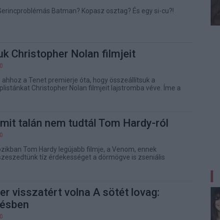
Gerincproblémás Batman? Kopasz osztag? És egy si-cu?!
k Christopher Nolan filmjeit
00
el ahhoz a Tenet premierje óta, hogy összeállítsuk a
listánkat Christopher Nolan filmjeit lajstromba véve. Íme a
amit talán nem tudtál Tom Hardy-ról
00
zikban Tom Hardy legújabb filmje, a Venom, ennek
zeszedtünk tíz érdekességet a dörmögve is zseniális
r visszatért volna A sötét lovag:
désben
30