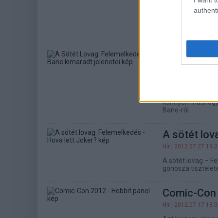
Hír
| 2012.08.17 21:
authenti
A Cosmopolis pro
rendezőt, hogy mi
az Erőszakos múlt
A Sötét Lo
jelenetei
Hír
| 2012.08.08 18:
Sokak szerint Ba
könnyen máshogy a
Bane-ről.
A sötét lov
Hír
| 2012.07.27 19:
A sötét lovag – F
gonosza tiszteleté
Comic-Con 
Hír
| 2012.07.17 18: