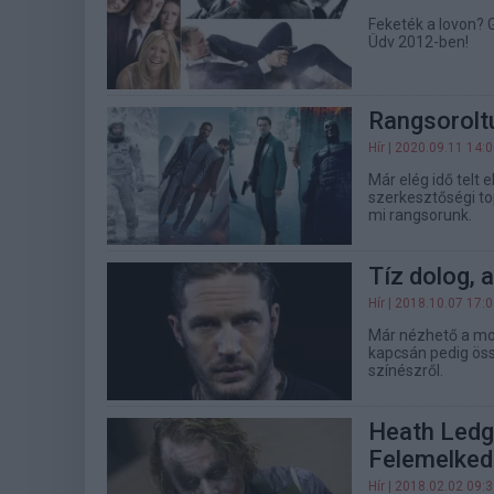
Feketék a lovon? 
Üdv 2012-ben!
Rangsoroltu
Hír
| 2020.09.11 14:
Már elég idő telt 
szerkesztőségi top
mi rangsorunk.
Tíz dolog, 
Hír
| 2018.10.07 17:
Már nézhető a mo
kapcsán pedig öss
színészről.
Heath Ledge
Felemelke
Hír
| 2018.02.02 09: