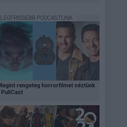
LEGFRISSEBB PODCASTÜNK
Megint rengeteg horrorfilmet néztünk
 PuliCast