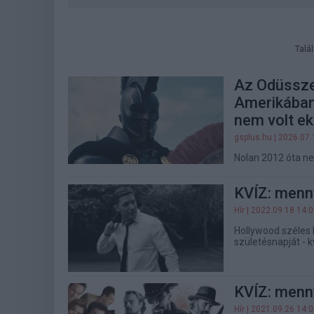
Talá
Az Odüsszei
Amerikában,
nem volt ek
gsplus.hu
| 2026.07.
Nolan 2012 óta ne
KVÍZ: menny
Hír
| 2022.09.18 14:
Hollywood széles k
születésnapját - k
KVÍZ: menny
Hír
| 2021.09.26 14: