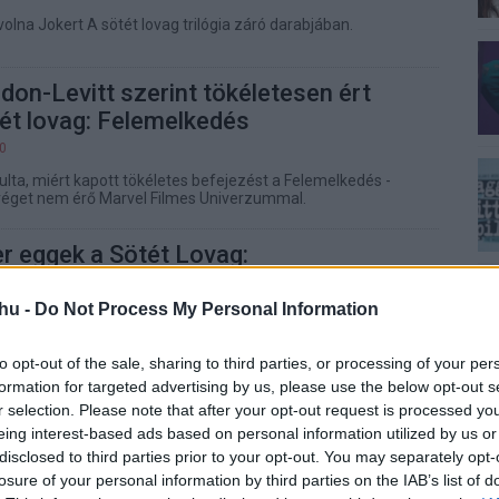
volna Jokert A sötét lovag trilógia záró darabjában.
on-Levitt szerint tökéletesen ért
ét lovag: Felemelkedés
00
ulta, miért kapott tökéletes befejezést a Felemelkedés -
éget nem érő Marvel Filmes Univerzummal.
r eggek a Sötét Lovag:
désben?
hu -
Do Not Process My Personal Information
05
képek láttak napvilágot a mai napon Jokerrel kapcsolatban.
to opt-out of the sale, sharing to third parties, or processing of your per
formation for targeted advertising by us, please use the below opt-out s
on-Levitt csatlakozott a Sin City 2-
r selection. Please note that after your opt-out request is processed y
eing interest-based ads based on personal information utilized by us or
25
disclosed to third parties prior to your opt-out. You may separately opt-
losure of your personal information by third parties on the IAB’s list of
a Sötét Lovag: Felemelkedés sztárja, Joseph Gordon-