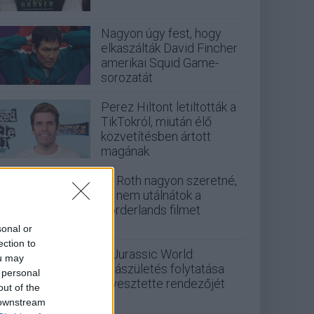
Nagyon úgy fest, hogy
elkaszálták David Fincher
amerikai Squid Game-
sorozatát
Perez Hiltont letiltották a
TikTokról, miután élő
közvetítésben ártott
magának
Eli Roth nagyon szeretné,
ha nem utálnátok a
Borderlands filmet
sonal or
ection to
A Jurassic World:
ou may
Újjászületés folytatása
 personal
elvesztette rendezőjét
out of the
 downstream