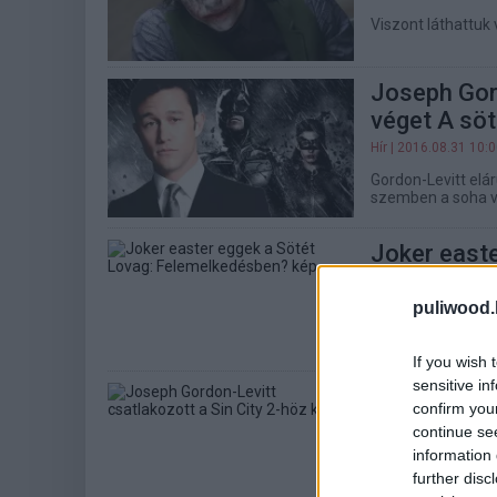
Viszont láthattuk 
Joseph Gord
véget A söt
Hír
| 2016.08.31 10:
Gordon-Levitt elár
szemben a soha v
Joker easte
Felemelke
puliwood.
Hír
| 2013.01.21 20:
Érdekes hírek és 
If you wish 
sensitive in
Joseph Gord
confirm you
höz
continue se
Hír
| 2013.01.08 18:
information 
further disc
Azt megerősített 