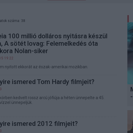
latok száma: 38
a 100 millió dolláros nyitásra készül
 A sötét lovag: Felemelkedés óta
kora Nolan-siker
15 19:22
m nyitott ekkorát az észak-amerikai mozikban.
ire ismered Tom Hardy filmjeit?
00
-
örben kedvelt rossz arcú jófiúja a héten ünnepelte a 45.
vízzel ünnepeljük.
ire ismered 2012 filmjeit?
00