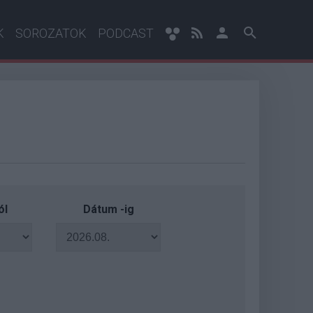
K
SOROZATOK
PODCAST
ól
Dátum -ig