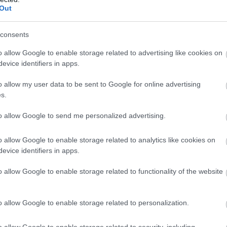
n otthonunkba is megérkezik a Sötét Lovag záró
Out
oly sokan egész nyáron át vártunk.
consents
ag: Felemelkedés Blu-ray - Rendezői
lusz harminc perc
o allow Google to enable storage related to advertising like cookies on
evice identifiers in apps.
30
g, hogy a Blu-Rayen olyan jelenetek is lesznek, amelyek a
o allow my user data to be sent to Google for online advertising
k benne, és amelyek Bane körül forognak, és Ra’s Al Ghul-
s.
afélny jut. Izgalmas harminc percről van szó.
to allow Google to send me personalized advertising.
 Ligájában már a rebootolt Batmant
o allow Google to enable storage related to analytics like cookies on
57
evice identifiers in apps.
 sötét lovag: Felemelkedés befejezésével, hogy Nolan
Batman széria egy mérföldkövét jelentette és további
o allow Google to enable storage related to functionality of the website
tunk bőregérrel a főszerepben.
nberg: "A sötét lovag: Felemelkedés
o allow Google to enable storage related to personalization.
 buta"
o allow Google to enable storage related to security, including