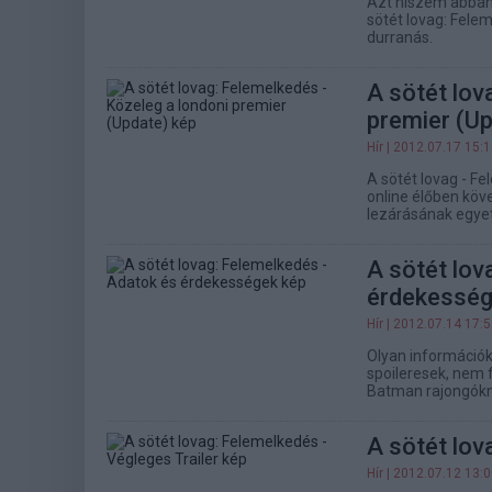
Azt hiszem abban
sötét lovag: Felem
durranás.
A sötét lov
premier (U
Hír
| 2012.07.17 15:
A sötét lovag - Fe
online élőben köv
lezárásának egyet
A sötét lov
érdekessé
Hír
| 2012.07.14 17:
Olyan információk
spoileresek, nem f
Batman rajongókna
A sötét lov
Hír
| 2012.07.12 13: