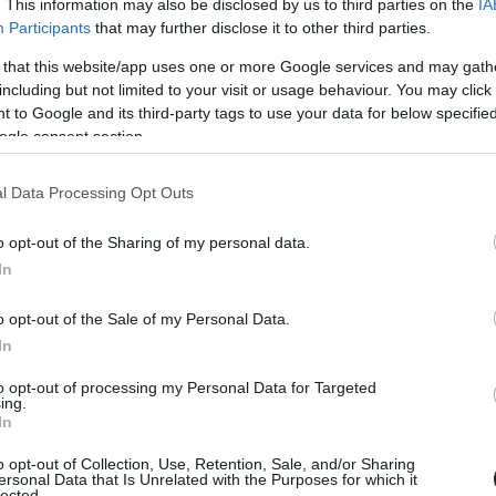
. This information may also be disclosed by us to third parties on the
IA
alt a Marvel-el Star Lord szerepéért, de helyette azonban
lakítani a Sin City: A Dame To Kill For-ban
Participants
that may further disclose it to other third parties.
 that this website/app uses one or more Google services and may gath
ag: Felemelkedés - Bane vs. Batman
including but not limited to your visit or usage behaviour. You may click 
 to Google and its third-party tags to use your data for below specifi
13
ogle consent section.
Batman-trilógiája beteljesedett, az utolsó rész lezárta
énetét, ám sokaknak még most is Bane és Batman epikus
l Data Processing Opt Outs
o opt-out of the Sharing of my personal data.
nem adott A Sötét Lovag:
In
és plakát!
52
o opt-out of the Sale of my Personal Data.
zajlott nyáron a tarolás, hiába, hogy már DVD és Blu-Ray
In
nk, a rajongók és az érdeklődők kényeztetése nem múlik el.
vár titeket!
to opt-out of processing my Personal Data for Targeted
ing.
In
ag: Felemelkedés – Blu-ray trailer
30
o opt-out of Collection, Use, Retention, Sale, and/or Sharing
ersonal Data that Is Unrelated with the Purposes for which it
még a moziba szánt előzetesektől volt zajos az internet.
lected.